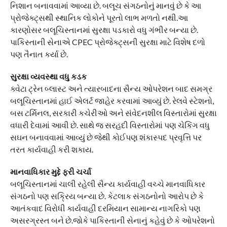
નિશાન બનાવવામાં આવ્યા છે. બલૂચ સંગઠનોનું માનવું છે કે આ
પ્રોજેક્ટ્સથી સ્થાનિક લોકોને પૂરતો લાભ મળતો નથી.આ
કારણોસર બલૂચિસ્તાનમાં સુરક્ષા પડકારો વધુ ગંભીર બન્યા છે.
પાકિસ્તાની સેનાએ CPEC પ્રોજેક્ટ્સની સુરક્ષા માટે વિશેષ દળો
પણ તૈનાત કર્યા છે.
સુરક્ષા વ્યવસ્થા વધુ કડક
ક્વેટા ટ્રેન બ્લાસ્ટ અને ત્યારબાદના સૈન્ય ઓપરેશન બાદ સમગ્ર
બલૂચિસ્તાનમાં હાઈ એલર્ટ જાહેર કરવામાં આવ્યું છે. રેલવે સ્ટેશનો,
બસ ટર્મિનલ, સરકારી કચેરીઓ અને સંવેદનશીલ વિસ્તારોમાં સુરક્ષા
વધારી દેવામાં આવી છે. સાથે જ સરહદી વિસ્તારોમાં પણ ચેકિંગ વધુ
સઘન બનાવવામાં આવ્યું છે જેથી કોઈપણ શંકાસ્પદ પ્રવૃત્તિ પર
તરત કાર્યવાહી કરી શકાય.
માનવાધિકાર મુદ્દે ફરી ચર્ચા
બલૂચિસ્તાનમાં ચાલી રહેલી સૈન્ય કાર્યવાહી વચ્ચે માનવાધિકાર
સંગઠનો પણ સક્રિય બન્યા છે. કેટલાક સંગઠનોનો આરોપ છે કે
આતંકવાદ વિરોધી કાર્યવાહી દરમિયાન સામાન્ય નાગરિકો પણ
અસરગ્રસ્ત બને છે.જોકે પાકિસ્તાની સેનાનું કહેવું છે કે ઓપરેશનો