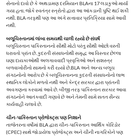
સેનાનો દાવો છે કે અથડામણ દરમિયાન BLAના 17 લડાકુઓ માર્યા
ગયા હતા. જોકે સ્વતંત્ર સ્ત્રોતો દ્વારા આ આંકડાની પુષ્ટિ થઈ શકી
નથી. BLA તરફથી પણ આ અંગે સત્તાવાર પ્રતિક્રિયા સામે આવી
નથી.
બલૂચિસ્તાનમાં લાંબા સમયથી ચાલી રહ્યો છે સંઘર્ષ
બલૂચિસ્તાન પાકિસ્તાનનો સૌથી મોટો પરંતુ સૌથી ઓછો વસ્તી
ધરાવતો પ્રાંત છે. કુદરતી સંસાધનોથી સમૃદ્ધ આ વિસ્તાર છેલ્લા
ઘણા દાયકાઓથી અલગાવવાદી પ્રવૃત્તિઓ અને સશસ્ત્ર
બળવાખોરીનો સામનો કરી રહ્યો છે.BLA અને અન્ય બલૂચ
સંગઠનોનો આરોપ છે કે બલૂચિસ્તાનના કુદરતી સંસાધનોનો લાભ
સ્થાનિક લોકોને મળતો નથી અને કેન્દ્ર સરકાર દ્વારા પ્રાંતની
અવગણના કરવામાં આવે છે. બીજી તરફ પાકિસ્તાન સરકાર આવા
સંગઠનોને આતંકવાદી ગણાવે છે અને તેમની સામે સતત સૈન્ય
કાર્યવાહી ચલાવે છે.
ચીન-પાકિસ્તાન પ્રોજેક્ટ્સ પણ નિશાને
તાજેતરના વર્ષોમાં BLA દ્વારા ચીન-પાકિસ્તાન આર્થિક કોરિડોર
(CPEC) સાથે જોડાયેલા પ્રોજેક્ટ્સ અને ચીની નાગરિકોને પણ