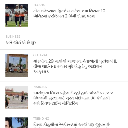
SPORTS
ટીમ ઇન્ડિયાના ફિટનેસ માટેના નવા નિયમ: 10
મિનિટમાં ફરજિયાત 2 કિમી દોડવું પડશે
BUSINESS
અંતે જોઈએ છે શું?
GUJARAT
મોરબીના 29 ગામોમાં ભાજપના નેતાઓની પ્રવેશબંધી,
વીજ લાઈનના વળતર મુદ્દે ખેડૂતોનું આંદોલન
આક્રમક
NATIONAL
સ્વતંત્રતા દિવસ પહેલા દિલ્હી હાઈ એલર્ટ પર, લાલ
કિલ્લાની સુરક્ષા માટે ચુસ્ત બંદોબસ્ત, AI કેમેરાથી
થશે રિયલ-ટાઈમ મોનિટરિંગ
TRENDING
વિરાટ કોહલીના રેસ્ટોરન્ટમાં આજે પણ જીવંત છે