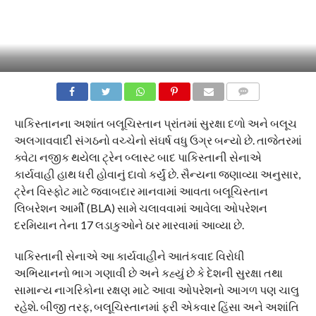
COMMENTS
પાકિસ્તાનના અશાંત બલૂચિસ્તાન પ્રાંતમાં સુરક્ષા દળો અને બલૂચ
અલગાવવાદી સંગઠનો વચ્ચેનો સંઘર્ષ વધુ ઉગ્ર બન્યો છે. તાજેતરમાં
ક્વેટા નજીક થયેલા ટ્રેન બ્લાસ્ટ બાદ પાકિસ્તાની સેનાએ
કાર્યવાહી હાથ ધરી હોવાનું દાવો કર્યું છે. સૈન્યના જણાવ્યા અનુસાર,
ટ્રેન વિસ્ફોટ માટે જવાબદાર માનવામાં આવતા બલૂચિસ્તાન
લિબરેશન આર્મી (BLA) સામે ચલાવવામાં આવેલા ઓપરેશન
દરમિયાન તેના 17 લડાકુઓને ઠાર મારવામાં આવ્યા છે.
પાકિસ્તાની સેનાએ આ કાર્યવાહીને આતંકવાદ વિરોધી
અભિયાનનો ભાગ ગણાવી છે અને કહ્યું છે કે દેશની સુરક્ષા તથા
સામાન્ય નાગરિકોના રક્ષણ માટે આવા ઓપરેશનો આગળ પણ ચાલુ
રહેશે. બીજી તરફ, બલૂચિસ્તાનમાં ફરી એકવાર હિંસા અને અશાંતિ