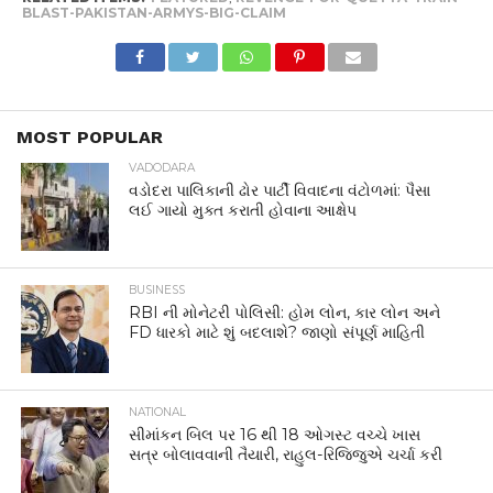
BLAST-PAKISTAN-ARMYS-BIG-CLAIM
MOST POPULAR
VADODARA
વડોદરા પાલિકાની ઢોર પાર્ટી વિવાદના વંટોળમાં: પૈસા
લઈ ગાયો મુક્ત કરાતી હોવાના આક્ષેપ
BUSINESS
RBI ની મોનેટરી પોલિસી: હોમ લોન, કાર લોન અને
FD ધારકો માટે શું બદલાશે? જાણો સંપૂર્ણ માહિતી
NATIONAL
સીમાંકન બિલ પર 16 થી 18 ઓગસ્ટ વચ્ચે ખાસ
સત્ર બોલાવવાની તૈયારી, રાહુલ-રિજિજુએ ચર્ચા કરી