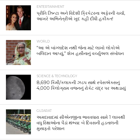
ENTERTAINMENT
પ્રીતિ ઝિન્ટા અને વિદેશી ક્રિકેટરના અફેરની ચર્ચા,
આખરે અભિનેત્રીએ ખુદ કહી દીધી હકીકત!
WORLD
“આ એ બાંગ્લાદેશ નથી જેના માટે લાખો લોકોએ
બલિદાન આપ્યું,” શેખ હસીનાનું વર્ચ્યુઅલ સંબોધન
SCIENCE & TECHNOLOGY
8,690 કિમી/કલાકની ઝડપ સાથે સ્પેસએક્સનું
4,000 કિલોગ્રામ વજનનું રોકેટ ચંદ્ર પર અથડાયું
GUJARAT
અમદાવાદમાં સીએનજીના ભાવવધારા સામે 1 લાખથી
વધુ રિક્ષાઓના પૈડાં થંભ્યા: બે દિવસની હડતાલની
મુસાફરો પરેશાન