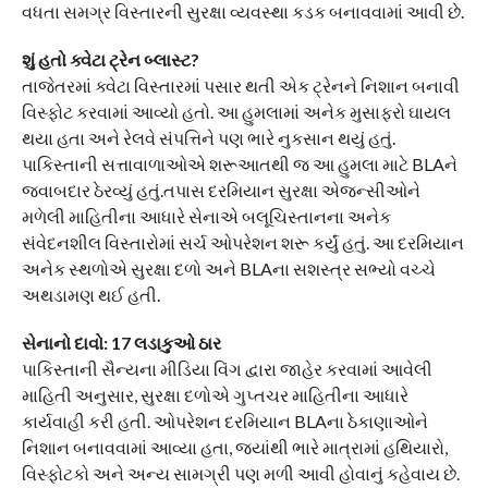
વધતા સમગ્ર વિસ્તારની સુરક્ષા વ્યવસ્થા કડક બનાવવામાં આવી છે.
શું હતો ક્વેટા ટ્રેન બ્લાસ્ટ?
તાજેતરમાં ક્વેટા વિસ્તારમાં પસાર થતી એક ટ્રેનને નિશાન બનાવી
વિસ્ફોટ કરવામાં આવ્યો હતો. આ હુમલામાં અનેક મુસાફરો ઘાયલ
થયા હતા અને રેલવે સંપત્તિને પણ ભારે નુકસાન થયું હતું.
પાકિસ્તાની સત્તાવાળાઓએ શરૂઆતથી જ આ હુમલા માટે BLAને
જવાબદાર ઠેરવ્યું હતું.તપાસ દરમિયાન સુરક્ષા એજન્સીઓને
મળેલી માહિતીના આધારે સેનાએ બલૂચિસ્તાનના અનેક
સંવેદનશીલ વિસ્તારોમાં સર્ચ ઓપરેશન શરૂ કર્યું હતું. આ દરમિયાન
અનેક સ્થળોએ સુરક્ષા દળો અને BLAના સશસ્ત્ર સભ્યો વચ્ચે
અથડામણ થઈ હતી.
સેનાનો દાવો: 17 લડાકુઓ ઠાર
પાકિસ્તાની સૈન્યના મીડિયા વિંગ દ્વારા જાહેર કરવામાં આવેલી
માહિતી અનુસાર, સુરક્ષા દળોએ ગુપ્તચર માહિતીના આધારે
કાર્યવાહી કરી હતી. ઓપરેશન દરમિયાન BLAના ઠેકાણાઓને
નિશાન બનાવવામાં આવ્યા હતા, જ્યાંથી ભારે માત્રામાં હથિયારો,
વિસ્ફોટકો અને અન્ય સામગ્રી પણ મળી આવી હોવાનું કહેવાય છે.