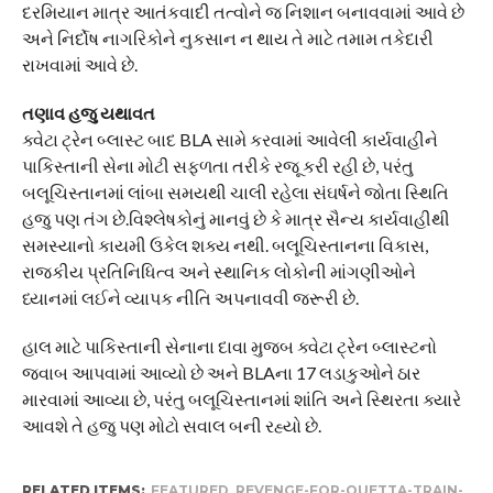
દરમિયાન માત્ર આતંકવાદી તત્વોને જ નિશાન બનાવવામાં આવે છે
અને નિર્દોષ નાગરિકોને નુકસાન ન થાય તે માટે તમામ તકેદારી
રાખવામાં આવે છે.
તણાવ હજુ યથાવત
ક્વેટા ટ્રેન બ્લાસ્ટ બાદ BLA સામે કરવામાં આવેલી કાર્યવાહીને
પાકિસ્તાની સેના મોટી સફળતા તરીકે રજૂ કરી રહી છે, પરંતુ
બલૂચિસ્તાનમાં લાંબા સમયથી ચાલી રહેલા સંઘર્ષને જોતા સ્થિતિ
હજુ પણ તંગ છે.વિશ્લેષકોનું માનવું છે કે માત્ર સૈન્ય કાર્યવાહીથી
સમસ્યાનો કાયમી ઉકેલ શક્ય નથી. બલૂચિસ્તાનના વિકાસ,
રાજકીય પ્રતિનિધિત્વ અને સ્થાનિક લોકોની માંગણીઓને
ધ્યાનમાં લઈને વ્યાપક નીતિ અપનાવવી જરૂરી છે.
હાલ માટે પાકિસ્તાની સેનાના દાવા મુજબ ક્વેટા ટ્રેન બ્લાસ્ટનો
જવાબ આપવામાં આવ્યો છે અને BLAના 17 લડાકુઓને ઠાર
મારવામાં આવ્યા છે, પરંતુ બલૂચિસ્તાનમાં શાંતિ અને સ્થિરતા ક્યારે
આવશે તે હજુ પણ મોટો સવાલ બની રહ્યો છે.
RELATED ITEMS:
FEATURED
,
REVENGE-FOR-QUETTA-TRAIN-