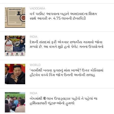
VADODARA
વર્ક પરમિટ આપવાના બહાને અમદાવાદના શિક્ષક
સાથે આચરી રૂ. 4.75 લાખની છેતરપિંડી
INDIA
દેશની સંસદમાં ફરી એકવાર રાજકીય ગરમાવો જોવા
મળ્યો છે. આ વખતે મુદ્દો હતો પેલેટ ગનના ઉપયોગનો
WORLD
‘ગરમીથી બચવા કૂતરાનું માંસ ખાઓ’! ઉત્તર કોરિયામાં
હીટવેવ વચ્ચે કિમ જોંગ ઉનની અનોખી સલાહ
INDIA
બેંકમાંથી ₹6 લાખ ઉપાડ્યા,ઘર પહોંચે તે પહેલાં જ
હથિયારધારી લૂંટારૂઓનો હુમલો