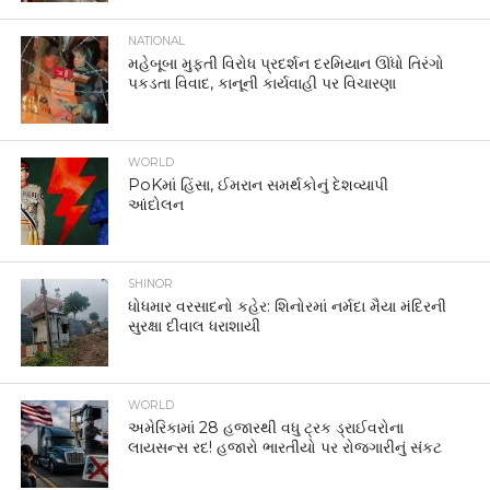
NATIONAL
મહેબૂબા મુફ્તી વિરોધ પ્રદર્શન દરમિયાન ઊંધો તિરંગો
પકડતા વિવાદ, કાનૂની કાર્યવાહી પર વિચારણા
WORLD
PoKમાં હિંસા, ઈમરાન સમર્થકોનું દેશવ્યાપી
આંદોલન
SHINOR
ધોધમાર વરસાદનો કહેર: શિનોરમાં નર્મદા મૈયા મંદિરની
સુરક્ષા દીવાલ ધરાશાયી
WORLD
અમેરિકામાં 28 હજારથી વધુ ટ્રક ડ્રાઈવરોના
લાયસન્સ રદ! હજારો ભારતીયો પર રોજગારીનું સંકટ