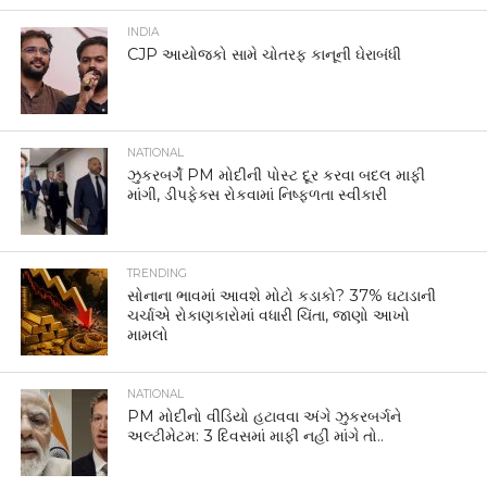
INDIA
CJP આયોજકો સામે ચોતરફ કાનૂની ઘેરાબંધી
NATIONAL
ઝુકરબર્ગે PM મોદીની પોસ્ટ દૂર કરવા બદલ માફી
માંગી, ડીપફેક્સ રોકવામાં નિષ્ફળતા સ્વીકારી
TRENDING
સોનાના ભાવમાં આવશે મોટો કડાકો? 37% ઘટાડાની
ચર્ચાએ રોકાણકારોમાં વધારી ચિંતા, જાણો આખો
મામલો
NATIONAL
PM મોદીનો વીડિયો હટાવવા અંગે ઝુકરબર્ગને
અલ્ટીમેટમ: 3 દિવસમાં માફી નહીં માંગે તો..