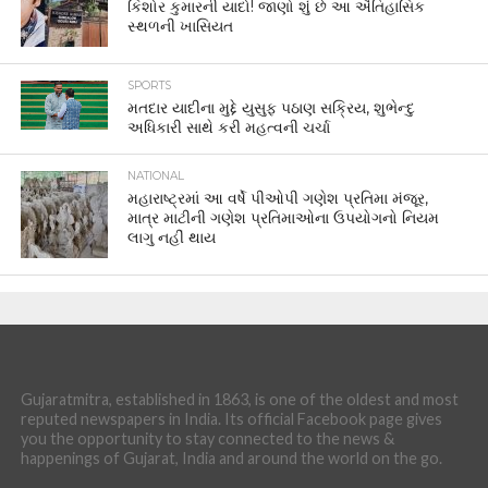
કિશોર કુમારની યાદો! જાણો શું છે આ ઐતિહાસિક
સ્થળની ખાસિયત
SPORTS
મતદાર યાદીના મુદ્દે યુસુફ પઠાણ સક્રિય, શુભેન્દુ
અધિકારી સાથે કરી મહત્વની ચર્ચા
NATIONAL
મહારાષ્ટ્રમાં આ વર્ષે પીઓપી ગણેશ પ્રતિમા મંજૂર,
માત્ર માટીની ગણેશ પ્રતિમાઓના ઉપયોગનો નિયમ
લાગુ નહીં થાય
Gujaratmitra, established in 1863, is one of the oldest and most
reputed newspapers in India. Its official Facebook page gives
you the opportunity to stay connected to the news &
happenings of Gujarat, India and around the world on the go.