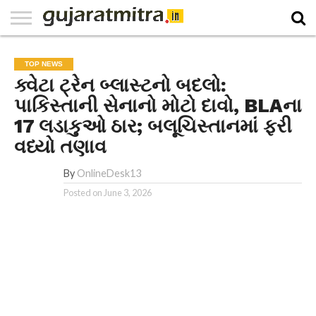
E-
PAPER
NATIONAL
WORLD
BUSINESS
SPORTS
GUJARAT
OPINION
MORE
TOP NEWS
ક્વેટા ટ્રેન બ્લાસ્ટનો બદલો:
પાકિસ્તાની સેનાનો મોટો દાવો, BLAના
17 લડાકુઓ ઠાર; બલૂચિસ્તાનમાં ફરી
વધ્યો તણાવ
By
OnlineDesk13
Posted on
June 3, 2026