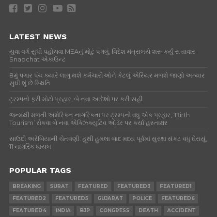
LATEST NEWS
યુવા વર્ગ સુધી પહોંચવા MEAનું મોટું પગલું, વિદેશ મંત્રાલયે શરૂ કર્યું સત્તાવાર
Snapchat એકાઉન્ટ
8મું પગાર પંચ ક્યારે લાગુ થશે કર્મચારીઓને કેટલું એરિયર મળશે જાણો અત્યાર
સુધી શું છે સ્થિતિ
ટ્રમ્પનો ફરી મોટો પ્રહાર, બે નવા આદેશો પર કરી સહી
જન્મથી મળતી અમેરિકન નાગરિકતા પર ટ્રમ્પનો વધુ એક પ્રહાર, ‘Birth
Tourism’ રોકવા બે નવા એક્ઝિક્યુટિવ ઓર્ડર પર કર્યા હસ્તાક્ષર
સાઉદી અરેબિયાની ચેતવણી: હૂથી હુમલા બાદ મધ્ય પૂર્વમાં સુરક્ષા સંકટ વધુ ઘેરાયું,
11 નાગરિક ઘાયલ
POPULAR TAGS
BREAKING
SURAT
FEATURED
FEATURED3
FEATURED1
FEATURED2
FEATURED5
GUJARAT
POLICE
FEATURED6
FEATURED4
INDIA
BJP
CONGRESS
DEATH
ACCIDENT