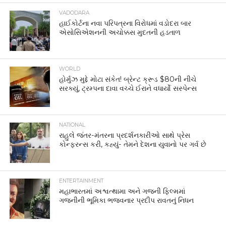
VADODARA
હાઈકોર્ટના નવા પરિપત્રના વિરોધમાં વડોદરા બાર
એસોસિએશનની અચોક્કસ મુદતની હડતાળ
WORLD
હોર્મુઝ મુદ્દે મોટા સંકેત! બ્રેન્ટ ક્રૂડ $80ની નીચે
સરક્યું, ટ્રમ્પના દાવા વચ્ચે ઈરાને વધાર્યો સસ્પેન્સ
NATIONAL
રાહુલે જંતર-મંતરના પ્રદર્શનકારીઓ સાથે પ્રેસ
કોન્ફરન્સ કરી, કહ્યું- તેમને દેશના યુવાનો પર ગર્વ છે
ENTERTAINMENT
મહાભારતમાં અશ્વત્થામા અને ગજની ફિલ્મમાં
ગજનીની ભૂમિકા ભજવનાર પ્રદીપ રાવતનું નિધન