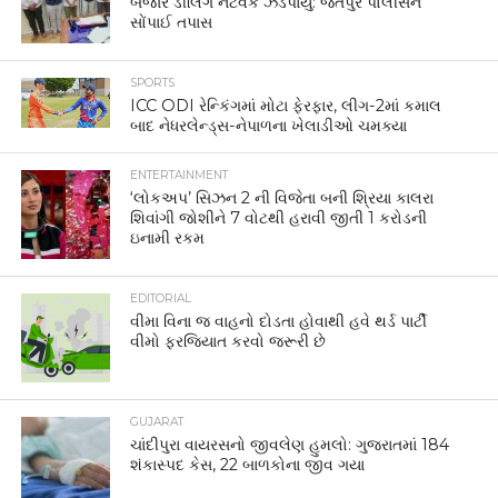
બજાર ડીલિંગ નેટવર્ક ઝડપાયું: જેતપુર પોલીસને
સોંપાઈ તપાસ
SPORTS
ICC ODI રેન્કિંગમાં મોટા ફેરફાર, લીગ-2માં કમાલ
બાદ નેધરલેન્ડ્સ-નેપાળના ખેલાડીઓ ચમક્યા
ENTERTAINMENT
‘લોકઅપ’ સિઝન 2 ની વિજેતા બની શ્રિયા કાલરા
શિવાંગી જોશીને 7 વોટથી હરાવી જીતી 1 કરોડની
ઇનામી રકમ
EDITORIAL
વીમા વિના જ વાહનો દોડતા હોવાથી હવે થર્ડ પાર્ટી
વીમો ફરજિયાત કરવો જરૂરી છે
GUJARAT
ચાંદીપુરા વાયરસનો જીવલેણ હુમલો: ગુજરાતમાં 184
શંકાસ્પદ કેસ, 22 બાળકોના જીવ ગયા