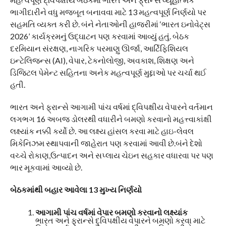
ભાગીદારીને વધુ મજબૂત બનાવવા માટે 13 મહત્વપૂર્ણ નિર્ણયો પર
સહમતિ વ્યક્ત કરી છે. બંને નેતાઓની હાજરીમાં ‘ભારત ઇનોવેટ્સ
2026’ કાર્યક્રમનું ઉદ્ઘાટન પણ કરવામાં આવ્યું હતું. બેઠક
દરમિયાન સંરક્ષણ, નાગરિક પરમાણુ ઊર્જા, આર્ટિફિશિયલ
ઇન્ટેલિજન્સ (AI), વેપાર, ટેકનોલોજી, અવકાશ, શિક્ષણ અને
ડિજિટલ પેમેન્ટ સહિતના અનેક મહત્વપૂર્ણ મુદ્દાઓ પર ચર્ચા થઈ
હતી.
ભારત અને ફ્રાન્સે આગામી પાંચ વર્ષમાં દ્વિપક્ષીય વેપારને વર્તમાન
લગભગ 16 અબજ ડોલરથી વધારીને બમણો કરવાનો મહત્ત્વાકાંક્ષી
લક્ષ્યાંક નક્કી કર્યો છે. આ લક્ષ્ય હાંસલ કરવા માટે હાઇ-લેવલ
મિકેનિઝમ સ્થાપવાની જાહેરાત પણ કરવામાં આવી છે.બંને દેશો
વચ્ચે રોકાણ,ઉત્પાદન અને સપ્લાય ચેઇન સહકાર વધારવા પર પણ
ભાર મૂકવામાં આવ્યો છે.
બેઠકમાંથી બહાર આવેલા 13 મુખ્ય નિર્ણયો
આગામી પાંચ વર્ષમાં વેપાર બમણો કરવાનો લક્ષ્યાંક
ભારત અને ફ્રાન્સે દ્વિપક્ષીય વેપારને બમણો કરવા માટે