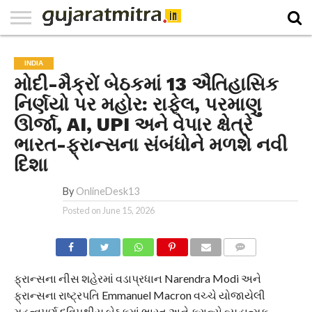
E-
PAPER
NATIONAL
WORLD
BUSINESS
SPORTS
GUJARAT
OPINION
MORE
INDIA
મોદી-મૈક્રોં બેઠકમાં 13 ઐતિહાસિક
નિર્ણયો પર મહોર: રાફેલ, પરમાણુ
ઊર્જા, AI, UPI અને વેપાર ક્ષેત્રે
ભારત-ફ્રાન્સના સંબંધોને મળશે નવી
દિશા
By
OnlineDesk13
Posted on
June 15, 2026
COMMENTS
ફ્રાન્સના નીસ શહેરમાં વડાપ્રધાન Narendra Modi અને
ફ્રાન્સના રાષ્ટ્રપતિ Emmanuel Macron વચ્ચે યોજાયેલી
મહત્વપૂર્ણ દ્વિપક્ષીય બેઠકમાં ભારત અને ફ્રાન્સે વ્યૂહાત્મક