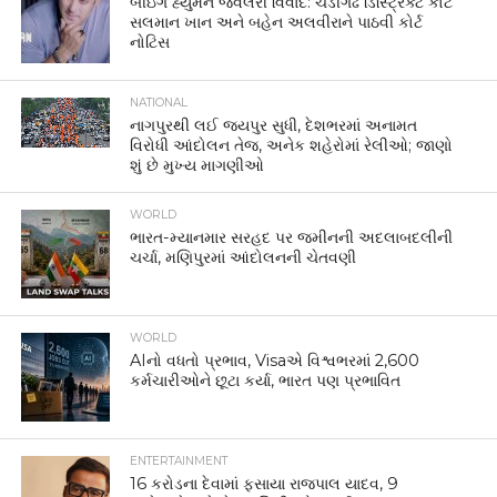
બીઇંગ હ્યુમન જ્વેલરી વિવાદ: ચંડીગઢ ડિસ્ટ્રિક્ટ કોર્ટે
સલમાન ખાન અને બહેન અલવીરાને પાઠવી કોર્ટ
નોટિસ
NATIONAL
નાગપુરથી લઈ જયપુર સુધી, દેશભરમાં અનામત
વિરોધી આંદોલન તેજ, અનેક શહેરોમાં રેલીઓ; જાણો
શું છે મુખ્ય માગણીઓ
WORLD
ભારત-મ્યાનમાર સરહદ પર જમીનની અદલાબદલીની
ચર્ચા, મણિપુરમાં આંદોલનની ચેતવણી
WORLD
AIનો વધતો પ્રભાવ, Visaએ વિશ્વભરમાં 2,600
કર્મચારીઓને છૂટા કર્યા, ભારત પણ પ્રભાવિત
ENTERTAINMENT
16 કરોડના દેવામાં ફસાયા રાજપાલ યાદવ, 9