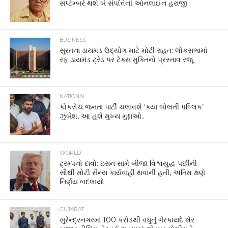
સપ્ટેમ્બરે થશે બે સંપત્તિની ઓનલાઈન હરાજી
BUSINESS
સુરતના ડાયમંડ ઉદ્યોગ માટે મોટી રાહત: લોકસભામાં
રફ ડાયમંડ ટ્રેડ પર ટેક્સ મુક્તિનો પ્રસ્તાવ રજૂ
NATIONAL
કોકરોચ જનતા પાર્ટી ચલાવશે ‘ક્યા બોલતી પબ્લિક’
ઝુંબેશ, આ હશે મુખ્ય મુદ્દાઓ..
WORLD
ટ્રમ્પનો દાવો: ઇરાન સામે બીજા વિશ્વયુદ્ધ પછીની
સૌથી મોટી સૈન્ય કાર્યવાહી થવાની હતી, અંતિમ ક્ષણે
નિર્ણય બદલાયો
GUJARAT
સુરેન્દ્રનગરમાં 100 કરોડથી વધુનું ગેરકાયદે શેર