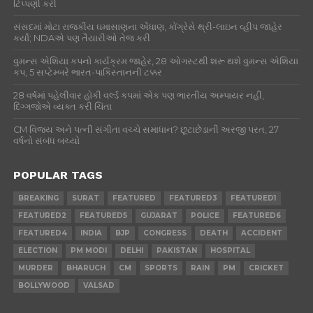
ટિપ્પણી કરી
સંસદમાં મોટા રાજકીય ઘમાસાણના એંધાણ, કોંગ્રેસે થ્રી-લાઇન વ્હીપ જાહેર
કર્યો; NDAએ પણ તૈયારીઓ તેજ કરી
વુમન્સ એશિયા કપનો કાર્યક્રમ જાહેર, 28 ઓગસ્ટથી શરૂ થશે વુમન્સ એશિયા
કપ, 5 સપ્ટેમ્બરે ભારત-પાકિસ્તાનની ટક્કર
28 વર્ષમાં પહેલીવાર હોકી વર્લ્ડ કપમાં એક પણ ભારતીય અમ્પાયર નહીં,
દિગ્ગજોએ વ્યક્ત કરી ચિંતા
CM વિજય અને પત્ની સંગીતા વચ્ચે સમાધાન? છૂટાછેડાની અરજી પરત, 27
વર્ષનો સંબંધ બચ્યો
POPULAR TAGS
BREAKING
SURAT
FEATURED
FEATURED3
FEATURED1
FEATURED2
FEATURED5
GUJARAT
POLICE
FEATURED6
FEATURED4
INDIA
BJP
CONGRESS
DEATH
ACCIDENT
ELECTION
PM MODI
DELHI
PAKISTAN
HOSPITAL
MURDER
BHARUCH
CM
SPORTS
RAIN
PM
CRICKET
BOLLYWOOD
VALSAD