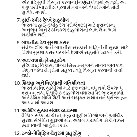
એરપોર્ટ સુધી વિસ્તૃત કરવાનો નિર્ણય લેવામાં આવ્યો. આ
પગલાથી ભારતીય પ્રવાસીઓ અને વેપારીઓને મોટી
સુવિધા મળશે.
હાઈ-સ્પીડ રેલવે સહયોગ
ભારતમાં હાઈ-સ્પીડ રેલ પ્રોજેક્ટ્સ માટે ફ્રાન્સના
અનુભવ અને ટેકનિકલ સહયોગનો લાભ લેવા અંગે
સહમતિ થઈ.
ગોપનીય ડેટા સુરક્ષા કરાર
સંવેદનશીલ અને ગોપનીય સરકારી માહિતીની સુરક્ષા માટે
વિશેષ સુરક્ષા કરાર પર બંને દેશોએ સહમતિ વ્યક્ત કરી.
અવકાશ ક્ષેત્રે સહયોગ
સેટેલાઇટ વિકાસ, લોન્ચ સિસ્ટમ્સ અને માનવ અવકાશ
મિશન જેવા ક્ષેત્રોમાં સહકાર વધુ વિસ્તૃત કરવાની ચર્ચા
થઈ.
શિક્ષણ અને વિદ્યાર્થી ગતિશીલતા
ભારતીય વિદ્યાર્થીઓ માટે ફ્રાન્સમાં વધુ તકો ઉપલબ્ધ
કરાવવા તથા શૈક્ષણિક સહયોગ વધારવા પર ભાર મૂકાયો.
એકેડેમિક મોબિલિટી અને સંયુક્ત સંશોધનને પ્રોત્સાહન
આપવામાં આવશે.
આર્થિક સુરક્ષા સંવાદ વ્યવસ્થા
વૈશ્વિક સપ્લાય ચેઇન, મહત્વપૂર્ણ ખનિજો અને આર્થિક
સુરક્ષા સંબંધિત મુદ્દાઓ માટે અલગ ડાયલોગ મિકેનિઝમ
સ્થાપવાની જાહેરાત થઈ.
ઇન્ડો-પેસિફિક ક્ષેત્રમાં સહયોગ