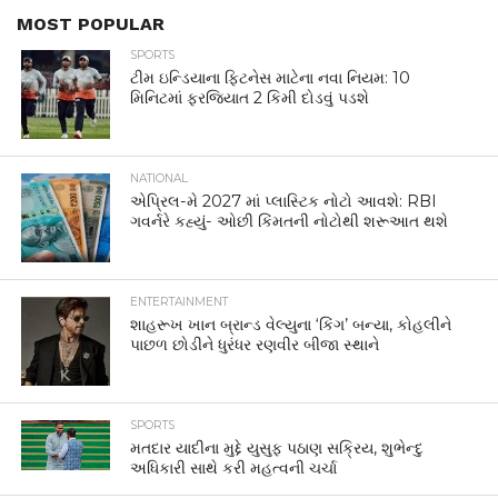
MOST POPULAR
SPORTS
ટીમ ઇન્ડિયાના ફિટનેસ માટેના નવા નિયમ: 10
મિનિટમાં ફરજિયાત 2 કિમી દોડવું પડશે
NATIONAL
એપ્રિલ-મે 2027 માં પ્લાસ્ટિક નોટો આવશે: RBI
ગવર્નરે કહ્યું- ઓછી કિંમતની નોટોથી શરૂઆત થશે
ENTERTAINMENT
શાહરૂખ ખાન બ્રાન્ડ વેલ્યુના ‘કિંગ’ બન્યા, કોહલીને
પાછળ છોડીને ધુરંધર રણવીર બીજા સ્થાને
SPORTS
મતદાર યાદીના મુદ્દે યુસુફ પઠાણ સક્રિય, શુભેન્દુ
અધિકારી સાથે કરી મહત્વની ચર્ચા