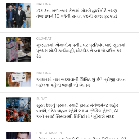
NATIONAL
2013ના બળાત્કાર કેસમાં બોમ્બે હાઈકોર્ટે તરુણ
તેજપાલને 10 વર્ષની સખત કેદની સજા ફટકારી
GUJARAT
ગુજરાતમાં એનાલોગ પનીર પર પ્રતિબંધ બાદ સુરતમાં
પ્રથમ મોટી કાર્યવાહી, ઘોડદોડ રોડના ગોડાઉન પર
રેડ
NATIONAL
આધારમાં નામ બદલવાની લિમિટ શું છે? ત્રીજી વખત
બદલવા પહેલાં જાણી લો નિયમ
SURAT
સુરત દેશનું પ્રથમ સ્માર્ટ ફાયર મેનેજમેન્ટ શહેર
બનશે, દરેક વાહન રહેશે લાઇવ ટ્રેકિંગ હેઠળ, AI
અને સ્માર્ટ સિસ્ટમથી મિનિટોમાં પહોંચશે મદદ
ENTERTAINMENT