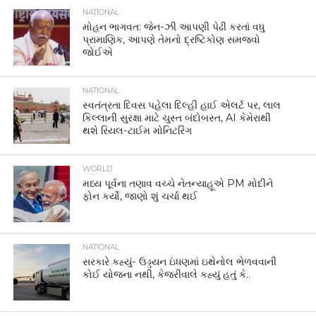
NATIONAL
મોહન ભાગવત: જેન-ઝી આપણી પેઢી કરતાં વધુ
પ્રામાણિક, આપણે તેમનો દ્રષ્ટિકોણ સમજવો
જોઈએ
NATIONAL
સ્વતંત્રતા દિવસ પહેલા દિલ્હી હાઈ એલર્ટ પર, લાલ
કિલ્લાની સુરક્ષા માટે ચુસ્ત બંદોબસ્ત, AI કેમેરાથી
થશે રિયલ-ટાઈમ મોનિટરિંગ
WORLD
મધ્ય પૂર્વના તણાવ વચ્ચે નેતન્યાહૂએ PM મોદીને
ફોન કર્યો, જાણો શું ચર્ચા થઈ
NATIONAL
સરકારે કહ્યું- ઉડ્ડયન ઇંધણમાં ઇથેનોલ ભેળવવાની
કોઈ યોજના નથી, કેજરીવાલે કહ્યું હતું કે..