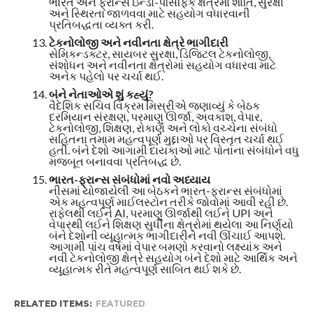
ભારત અને ફ્રાન્સે ઇન્ડો-પેસિફિક ક્ષેત્રમાં શાંતિ, સુરક્ષા
અને સ્થિરતા જાળવવા માટે સહયોગ વધારવાની
પ્રતિબદ્ધતા વ્યક્ત કરી.
ટેકનોલોજી અને નવીનતા ક્ષેત્રે ભાગીદારી
સેમિકન્ડક્ટર, સાયબર સુરક્ષા, ડિજિટલ ટેકનોલોજી,
સંશોધન અને નવીનતા ક્ષેત્રોમાં સહયોગ વધારવા માટે
અનેક પહેલો પર ચર્ચા થઈ.
બંને નેતાઓએ શું કહ્યું?
વૈદેશિક સચિવ વિક્રમ મિસ્રીએ જણાવ્યું કે બેઠક
દરમિયાન સંરક્ષણ, પરમાણુ ઊર્જા, અવકાશ, વેપાર,
ટેકનોલોજી, શિક્ષણ, રોકાણ અને લોકો વચ્ચેના સંબંધો
સહિતના તમામ મહત્વપૂર્ણ મુદ્દાઓ પર વિસ્તૃત ચર્ચા થઈ
હતી. બંને દેશો આગામી દાયકાઓ માટે પોતાના સંબંધોને વધુ
મજબૂત બનાવવા પ્રતિબદ્ધ છે.
ભારત-ફ્રાન્સ સંબંધોમાં નવો અધ્યાય
નીસમાં યોજાયેલી આ બેઠકને ભારત-ફ્રાન્સ સંબંધોમાં
એક મહત્વપૂર્ણ માઈલસ્ટોન તરીકે જોવામાં આવી રહી છે.
રાફેલથી લઈને AI, પરમાણુ ઊર્જાથી લઈને UPI અને
વેપારથી લઈને શિક્ષણ સુધીના ક્ષેત્રોમાં થયેલા આ નિર્ણયો
બંને દેશોની વ્યૂહાત્મક ભાગીદારીને નવી ઊંચાઈ આપશે.
આગામી પાંચ વર્ષમાં વેપાર બમણો કરવાનો લક્ષ્યાંક અને
નવી ટેકનોલોજી ક્ષેત્રે સહયોગ બંને દેશો માટે આર્થિક અને
વ્યૂહાત્મક રીતે મહત્વપૂર્ણ સાબિત થઈ શકે છે.
RELATED ITEMS:
FEATURED