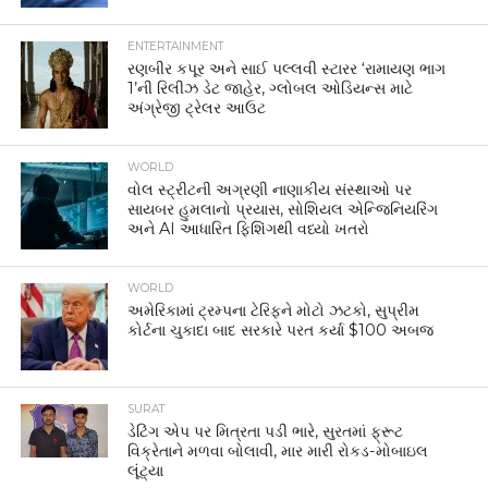
ENTERTAINMENT
રણબીર કપૂર અને સાઈ પલ્લવી સ્ટારર ‘રામાયણ ભાગ
1’ની રિલીઝ ડેટ જાહેર, ગ્લોબલ ઓડિયન્સ માટે
અંગ્રેજી ટ્રેલર આઉટ
WORLD
વોલ સ્ટ્રીટની અગ્રણી નાણાકીય સંસ્થાઓ પર
સાયબર હુમલાનો પ્રયાસ, સોશિયલ એન્જિનિયરિંગ
અને AI આધારિત ફિશિંગથી વધ્યો ખતરો
WORLD
અમેરિકામાં ટ્રમ્પના ટેરિફને મોટો ઝટકો, સુપ્રીમ
કોર્ટના ચુકાદા બાદ સરકારે પરત કર્યા $100 અબજ
SURAT
ડેટિંગ એપ પર મિત્રતા પડી ભારે, સુરતમાં ફ્રૂટ
વિક્રેતાને મળવા બોલાવી, માર મારી રોકડ-મોબાઇલ
લૂંટ્યા