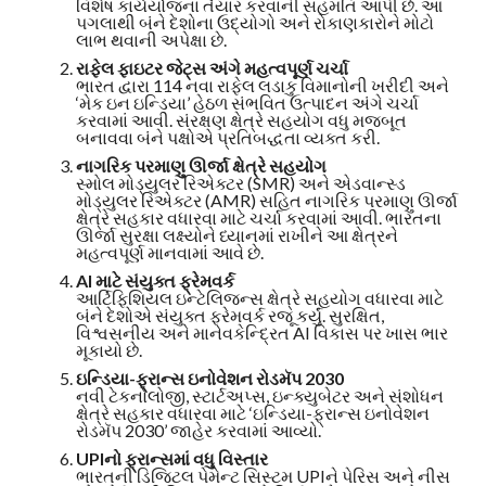
વિશેષ કાર્યયોજના તૈયાર કરવાની સહમતિ આપી છે. આ
પગલાથી બંને દેશોના ઉદ્યોગો અને રોકાણકારોને મોટો
લાભ થવાની અપેક્ષા છે.
રાફેલ ફાઇટર જેટ્સ અંગે મહત્વપૂર્ણ ચર્ચા
ભારત દ્વારા 114 નવા રાફેલ લડાકુ વિમાનોની ખરીદી અને
‘મેક ઇન ઇન્ડિયા’ હેઠળ સંભવિત ઉત્પાદન અંગે ચર્ચા
કરવામાં આવી. સંરક્ષણ ક્ષેત્રે સહયોગ વધુ મજબૂત
બનાવવા બંને પક્ષોએ પ્રતિબદ્ધતા વ્યક્ત કરી.
નાગરિક પરમાણુ ઊર્જા ક્ષેત્રે સહયોગ
સ્મોલ મોડ્યુલર રિએક્ટર (SMR) અને એડવાન્સ્ડ
મોડ્યુલર રિએક્ટર (AMR) સહિત નાગરિક પરમાણુ ઊર્જા
ક્ષેત્રે સહકાર વધારવા માટે ચર્ચા કરવામાં આવી. ભારતના
ઊર્જા સુરક્ષા લક્ષ્યોને ધ્યાનમાં રાખીને આ ક્ષેત્રને
મહત્વપૂર્ણ માનવામાં આવે છે.
AI માટે સંયુક્ત ફ્રેમવર્ક
આર્ટિફિશિયલ ઇન્ટેલિજન્સ ક્ષેત્રે સહયોગ વધારવા માટે
બંને દેશોએ સંયુક્ત ફ્રેમવર્ક રજૂ કર્યું. સુરક્ષિત,
વિશ્વસનીય અને માનવકેન્દ્રિત AI વિકાસ પર ખાસ ભાર
મૂકાયો છે.
ઇન્ડિયા-ફ્રાન્સ ઇનોવેશન રોડમૅપ 2030
નવી ટેકનોલોજી, સ્ટાર્ટઅપ્સ, ઇન્ક્યુબેટર અને સંશોધન
ક્ષેત્રે સહકાર વધારવા માટે ‘ઇન્ડિયા-ફ્રાન્સ ઇનોવેશન
રોડમૅપ 2030’ જાહેર કરવામાં આવ્યો.
UPIનો ફ્રાન્સમાં વધુ વિસ્તાર
ભારતની ડિજિટલ પેમેન્ટ સિસ્ટમ UPIને પેરિસ અને નીસ