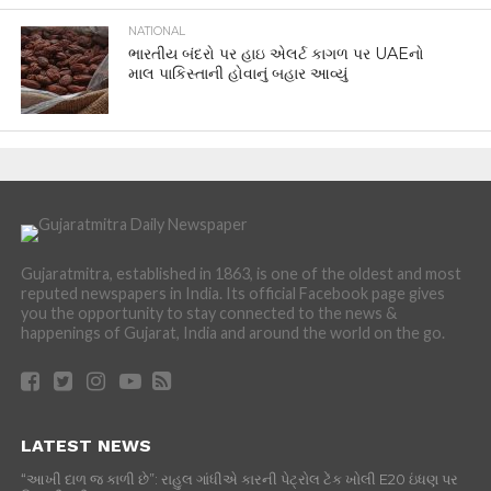
NATIONAL
ભારતીય બંદરો પર હાઇ એલર્ટ કાગળ પર UAEનો
માલ પાકિસ્તાની હોવાનું બહાર આવ્યું
Gujaratmitra, established in 1863, is one of the oldest and most
reputed newspapers in India. Its official Facebook page gives
you the opportunity to stay connected to the news &
happenings of Gujarat, India and around the world on the go.
LATEST NEWS
“આખી દાળ જ કાળી છે”: રાહુલ ગાંધીએ કારની પેટ્રોલ ટેંક ખોલી E20 ઇંધણ પર