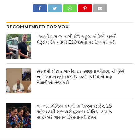
RECOMMENDED FOR YOU
“આખી દાળ જ કાળી છે”: રાહુલ ગાંધીએ કારની
પેટ્રોલ ટેંક ખોલી E20 ઇંધણ પર ટિપ્પણી કરી
સંસદમાં મોટા રાજકીય ઘમાસાણના એંધાણ, કોંગ્રેસે
થ્રી-લાઇન વ્હીપ જાહેર કર્યો; NDAએ પણ
તૈયારીઓ તેજ કરી
વુમન્સ એશિયા કપનો કાર્યક્રમ જાહેર, 28
ઓગસ્ટથી શરૂ થશે વુમન્સ એશિયા કપ, 5
સપ્ટેમ્બરે ભારત-પાકિસ્તાનની ટક્કર