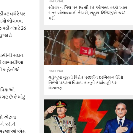
NATIONAL
સીમાંકન બિલ પર 16 થી 18 ઓગસ્ટ વચ્ચે ખાસ
સત્ર બોલાવવાની તૈયારી, રાહુલ-રિજિજુએ ચર્ચા
ીવટ વગેરે પર
કરી
ામો ભોગવવાં
 પડી ત્યારે 26
 હજારો
ેવાયસીની સઘન
ાં લાભાર્થીઓ
રતી બહેનોએ
NATIONAL
મહેબૂબા મુફ્તી વિરોધ પ્રદર્શન દરમિયાન ઊંધો
તિરંગો પકડતા વિવાદ, કાનૂની કાર્યવાહી પર
વિચારણા
સુવિધાઓ
ઇ છે કે ખોટું
 તો એટલા
ગે કરીને
 શું અરજીઓ એમ