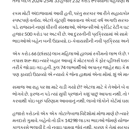
તેના બદલે 2024-25માં 33 હજાર 232 કરોડ રૂપિયાની વહેંચણી થ
રકમ મોટી અંદાજવામાં આવી હતી, પરંતુ સરકાર આ રીતે સહાયકોમ
સ્પષ્ટપણે વર્તાય. એટલે ચૂંટણી આવવાના એકાદ વર્ષ અગાઉ સરક
પડે. રાજ્યને નાણાં ધીરતી સંસ્થાઓ, એજન્સીઓ ક્રેડિટ રેટીંગ ઘટા
હજાર 500 કરોડ પર અટકી છે. આ દુરસ્તીની પ્રક્રિયામાં એ સામ
ભાઇઓએ બહેન બની ઉઠાવ્યો. ઇ-કેવાયસીની નવી પ્રક્રિયા અને
એક કરોડ 66 (છાંસઠ) લાખ મહિલાઓ હાલમાં સ્કીમનો લાભ લે છે. પર
તપાસ શરૂ થઇ ત્યારે બહાર આવ્યું કે મોટરકારો કે ફોર વ્હીલર્સ
તરીકે જોડાઇ ગઇ હતી. કુલ 74 લાભાર્થીઓ અપાત્ર જાહેર થઇ કે
પણ ફાયદો ઉઠાવ્યો એ ન્યાયે કે જેના હાથમાં એના મોંમાં. શું એ મ
સમાજ આ રાહ પર શા માટે ચડી ગયો છે? એટલા માટે કે તેઓને બે 
ભોગવે છે. ફરજ ન પડે ત્યાં સુધી પ્રજાને કશું પાછું આપતા નથી
કરવાથી કોઇ બૂરું પરિણામ આવવાનું નથી. લાખો લોકોને કોર્ટમાં 
હજારો કરોડનો એક એક ગોટાળેબાજ વિદેશોમાં મોજ માણે છે ત્યારે
મતદારો ગુમાવે. બહેનો તો ઠીક 14298 લાડકા ભાઇઓ જેમણે યોજન
કાળક્રમે ભૂલાવી દે તો નવાઇ પામવા જેવું નથી. કારણ કે તેમાં સ