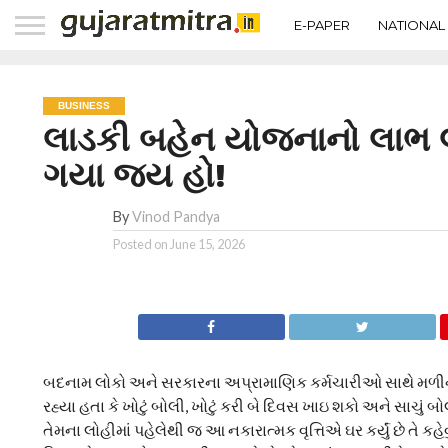
E-PAPER
NATIONAL
BUSINESS
લાડકી બહેન યોજનાનો લાભ 
ગયા જય હો!
By
Vinod Pandya
Posted on
June 15, 2026
બદનામ લોકો અને સરકારના અપ્રામાણિક કર્મચારીઓ સાથે મળીને
રહ્યા હતા કે ખોટું બોલી, ખોટું કરી બે દિવસ ખાઇ શકો અને સાચુ
તેમના લોહીમાં પહેલેથી જ આ નકારાત્મક વૃત્તિએ ઘર કર્યું છે તે કહેવુ