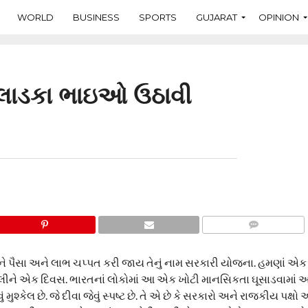
WORLD
BUSINESS
SPORTS
GUJARAT
OPINION
લાડકા ભાઇઓ ઉઠાવી
COMMENTS
 પૈસા અને લાભ ચપ્પત કરી જાય તેનું નામ સરકારી યોજના. હમણાં એક
ં બોલીને એક દિવસ. ભારતનાં લોકોમાં આ એક ખોટી માનસિકતા ઘૂસાડવામાં આ
ં મુશ્કેલ છે. જે દીવા જેવું સ્પષ્ટ છે. તે એ છે કે સરકારો અને રાજકીય પક્ષો