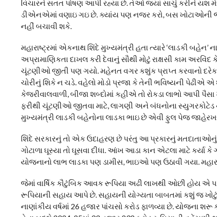
વિચારને સતત પોષણ આપી રહ્યા છે. તેઓ જ્યાં સાચું કરીને ય
ડીએનએમાં વણાઇ ગઇ છે. ક્યાંય પણ નજર કરો, બસ ખોટાઓની જ બો
નહીં બચાવી શકે.
મહારાષ્ટ્રમાં એકનાથ શિંદે મુખ્યમંત્રી હતા ત્યારે ‘લાડકી બહે
અપ્રામાણિકતા દાખલ કરી દેવાનું સૌથી મોટું રાક્ષસી કામ અરવિંદ
ચૂંટણીઓ જીતી પણ ગયો. મહેનત વગર કશુંક પ્રાપ્ત કરવાનો દરેક 
ચોરીનું શિકે ન ચડે. વહેલો મોડો પ્રજા કે તેની ભવિષ્યની પેઢીએ 
કેજરીવાલવાળી, બીજા શબ્દોમાં કહીએ તો રોકડા લાભો આપી પૈ
ફરીથી ચૂંટણીઓ જીતવા માટે, લાગણી અને બંધનોના સ્યુગરકોટેડ
મુખ્યમંત્રી લાડકી બહેનોના લાડકા ભાઇ છે એવી ફુલ પેજ જાહેરખબ
શિંદે સરકારનું તો એક ઉદાહરણ છે પરંતુ આ પ્રકારનું મતદાતાઓનું
ગોટાળા ઘૂસ્યા તો ઘૂસવા દીધા. આંખ આડા કાન એટલા માટે કર્યા
યોજનાનો લાભ લાડકા પણ ડામીસ, ભાઇઓ પણ ઉઠાવી ગયા. મહાર
જેમાં વાર્ષિક કૌટુંબિક આવક રૂપિયા અઢી લાખથી ઓછી હોય એ પરિ
રૂપિયાની સહાય આપે છે. સહાયની યોગ્યતા બાબતમાં કશું જ ખોટું
નાણાંકીય વર્ષમાં 26 હજાર પાંચસો કરોડ ફાળવ્યા છે. યોજના શરૂ 