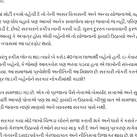
ઇ.
ાં મોટી રકમો વહેંચી દે તો તેની અસર વિકાસની અને અન્ય યોજનાઓ, વહ
ાર પણ ધોધ વહાવે પણ આખરે અનેક સવાલોના માત્ર જવાબો જ નહીં, પરિણ
ડી દે. છેવટે સરકારને સ્કીપ નાની કરવી પડી. ચુસ્ત દુરસ્ત બનાવવાની ફરજ
ે આવ્યું કે અપાત્ર હોય એવી બહેનોએ તો યોજનાનો ફાયદો ઉઠાવ્યો અને
 તપાસમાં આ ઘટસ્ફોટ થયો.
ંતુ સ્કીમ લોન્ચ થઇ ત્યારે બે કરોડ 40 લાખ લાભાર્થી બહેનો હતી. ઇ-ક
 ધરાવતી બહેનો, કે જેમણે આવકવેરા પણ ભરવા પડયા હતા એ લાખોની સંખ્યામ
 થયા. આ સમાજમાં પ્રવેશેલી અનીતિની આ મિશાલ છે. સરકારી નોકરી ક
ાત્ર લાડકી બહેનોને સરકાર નોકરીમાંથી કાઢશે?
વાત સમજાઇ ગઇ છે. એક તો પ્રજાના પૈસે નેતાઓ બેમર્યાદ સત્તાઓ અને 
. તો પછી આપણે પોતાએ પણ શા માટે ફાયદો ન ઉઠાવવો. બીજી વાત એ સમજાઇ ગ
ઘસડી જવાના નાણાં માણસો અને વ્યવસ્થા સરકાર પાસે નથી.
 સરકાર કયા મોઢે લાખો ચિભડા ચોરને સજા કરાવી શકે અને ધારો કે કરાવે
ાનો ગેરલાભ ઉઠાવ્યો તેઓને સરકાર માફ કરી દે અને આખું પ્રકરણ સગેવ
રકારી તંત્રની ઇરાદાપૂર્વકની ગેરલાયકાત અને નીતિમત્તા ઉજાગર થાય છે.