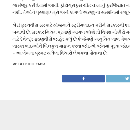
જ મંજૂર કરી દેવામાં આવી. ફોટોગ્રાફ્સ ચીટકાડવાનું ફરજિયાત ન 
નથી. તેઓને પ્રમાણપત્રો અને કાગળો અરજીના સમર્થનમાં રજૂ કર્
ખેર! ફડનવીસ સરકારે યોજનાને સ્ટ્રીમલાઇન કરીને સરકારની 
બનાવી છે. સરકાર નિયમ પ્રમાણે આગળ વધશે તો વિપક્ષ ગોકીરો મ
માટે દેવેન્દ્ર ફડણવીસે જાહેર કર્યું છે કે જેમણે અનુચિત લાભ મે
લાડકા ભાઇઓને બિલકુલ માફ ન કરવા જોઇએ. જેલમાં પૂરવા જોઇએ.
– આ લેખમાં પ્રગટ થયેલાં વિચારો લેખકનાં પોતાના છે.
RELATED ITEMS: