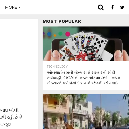
MORE
MOST POPULAR
TECHNOLOGY
ઓનલાઈન મની ગેમ્સ સામે સરકારની મોટી
કાર્યવાહી, OGAIની કડક એડવાઇઝરી; નિયમ
તોડનારને કરોડોનો દંડ અને જેલની જોગવાઈ
 ભાઇ બોલી
વી રહી છે કે
 આ જુઠા