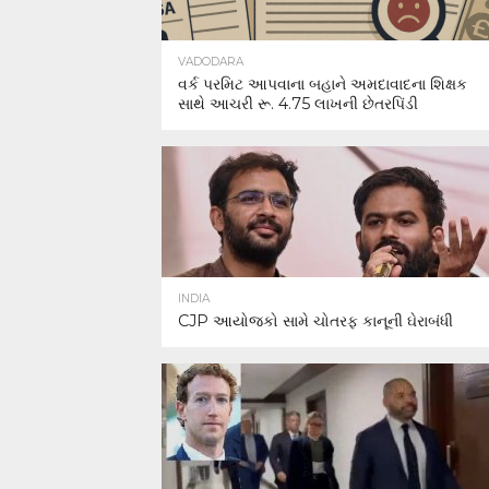
VADODARA
વર્ક પરમિટ આપવાના બહાને અમદાવાદના શિક્ષક
સાથે આચરી રૂ. 4.75 લાખની છેતરપિંડી
INDIA
CJP આયોજકો સામે ચોતરફ કાનૂની ઘેરાબંધી