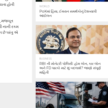
્યતા હોતી
WORLD
PoKમાં હિંસા, ઈમરાન સમર્થકોનું દેશવ્યાપી
આંદોલન
ધુ મજબૂત
લી નાની રકમ
ત છે પરંતુ એ
BUSINESS
RBI ની મોનેટરી પોલિસી: હોમ લોન, કાર લોન
અને FD ધારકો માટે શું બદલાશે? જાણો સંપૂર્ણ
માહિતી