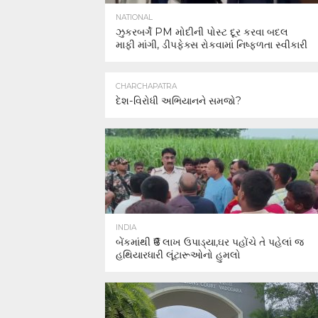
NATIONAL
ઝુકરબર્ગે PM મોદીની પોસ્ટ દૂર કરવા બદલ
માફી માંગી, ડીપફેક્સ રોકવામાં નિષ્ફળતા સ્વીકારી
CHARCHAPATRA
દેશ-વિરોધી અભિયાનને સમજો?
INDIA
બેંકમાંથી ₹6 લાખ ઉપાડ્યા,ઘર પહોંચે તે પહેલાં જ
હથિયારધારી લૂંટારૂઓનો હુમલો