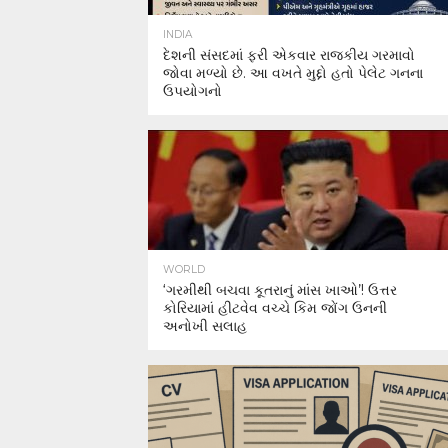
INDIA
દેશની સંસદમાં ફરી એકવાર રાજકીય ગરમાવો
જોવા મળ્યો છે. આ વખતે મુદ્દો હતો પેલેટ ગનના
ઉપયોગનો
WORLD
‘ગરમીથી બચવા કૂતરાનું માંસ ખાઓ’! ઉત્તર
કોરિયામાં હીટવેવ વચ્ચે કિમ જોંગ ઉનની
અનોખી સલાહ