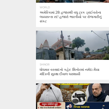
WORLD
અમેરિકામાં 28 હજારથી વધુ ટ્રક ડ્રાઈવરોના
લાયસન્સ રદ! હજારો ભારતીયો પર રોજગારીનું
સંકટ
SHINOR
ધોધમાર વરસાદનો કહેર: શિનોરમાં નર્મદા મૈયા
મંદિરની સુરક્ષા દીવાલ ધરાશાયી