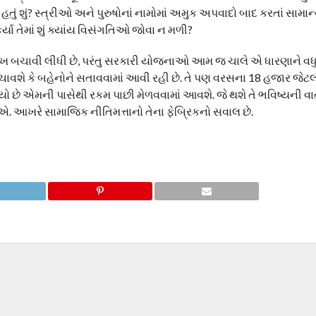
હતું શું? સ્ત્રીઓ અને પુરુષોનાં નામોમાં અમુક અપવાદો બાદ કરતાં સામાન
યા તેમાં શું ક્યાંય વિસંગતિઓ જોવા ન મળી?
શાખ બચાવી લીધી છે, પરંતુ સરકારી યોજનાઓ આમ જ ચાલે એ ધારણાને વ
ચાવશે કે બહેનોને સતાવવામાં આવી રહી છે. તે પણ વરસના 18 હજાર જેટ
ળવ્યો છે એમની પાસેથી રકમ પાછી મેળવવામાં આવશે. જે થશે તે ભવિષ્યની વા
 આખરે સામાજિક નીતિમત્તાનો તેના ફેબ્રિકનો સવાલ છે.