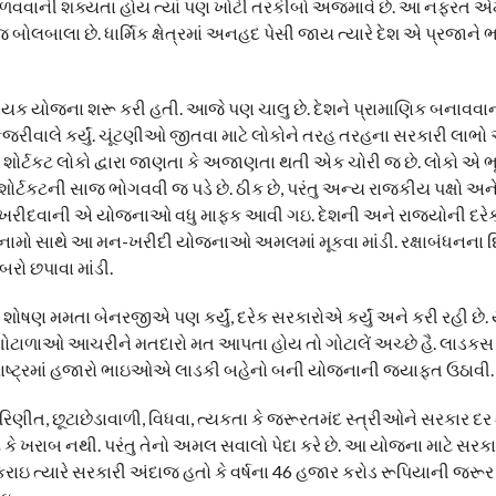
શ મેળવવાની શક્યતા હોય ત્યાં પણ ખોટી તરકીબો અજમાવે છે. આ નફરત 
લબાલા છે. ધાર્મિક ક્ષેત્રમાં અનહદ પેસી જાય ત્યારે દેશ એ પ્રજાન
ન’ નાયક યોજના શરૂ કરી હતી. આજે પણ ચાલુ છે. દેશને પ્રામાણિક બનાવવાન
 કેજરીવાલે કર્યું. ચૂંટણીઓ જીતવા માટે લોકોને તરહ તરહના સરકારી લાભ
શોર્ટકટ લોકો દ્વારા જાણતા કે અજાણતા થતી એક ચોરી જ છે. લોકો એ ભૂ
એ શોર્ટકટની સાજ ભોગવવી જ પડે છે. ઠીક છે, પરંતુ અન્ય રાજકીય પક્ષો અ
સા ખરીદવાની એ યોજનાઓ વધુ માફક આવી ગઇ. દેશની અને રાજ્યોની દરે
 નામો સાથે આ મન-ખરીદી યોજનાઓ અમલમાં મૂકવા માંડી. રક્ષાબંધનના દ
રો છપાવા માંડી.
 શોષણ મમતા બેનરજીએ પણ કર્યું, દરેક સરકારોએ કર્યું અને કરી રહી છે.
 કે ગોટાળાઓ આચરીને મતદારો મત આપતા હોય તો ગોટાલેં અચ્છે હૈ. લાડક
ાષ્ટ્રમાં હજારો ભાઇઓએ લાડકી બહેનો બની યોજનાની જયાફત ઉઠાવી.
ણીત, છૂટાછેડાવાળી, વિધવા, ત્યકતા કે જરૂરતમંદ સ્ત્રીઓને સરકાર દર 
 કે ખરાબ નથી. પરંતુ તેનો અમલ સવાલો પેદા કરે છે. આ યોજના માટે સરક
કરાઇ ત્યારે સરકારી અંદાજ હતો કે વર્ષના 46 હજાર કરોડ રૂપિયાની જરૂર પ