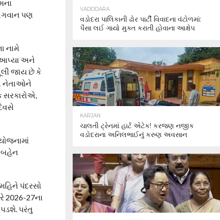
એમના
VADODARA
ે ભગવાન પણ
વડોદરા પાલિકાની ઢોર પાર્ટી વિવાદના વંટોળમાં:
પૈસા લઈ ગાયો મુક્ત કરાતી હોવાના આક્ષેપ
ા નામે
ો આપ્યા અને
લી જાય છે કે
ને નેતાઓને
ક સરકારોએ,
િવસે
KARJAN
ચાલતી ટ્રેનમાં હાર્ટ એટેક! કરજણ નજીક
વડોદરાના અનિલભાઈનું કરુણ અવસાન
 યોજનામાં
સ બહેન
મહિને પંદરસો
ારે 2026-27ના
ડશે. પરંતુ