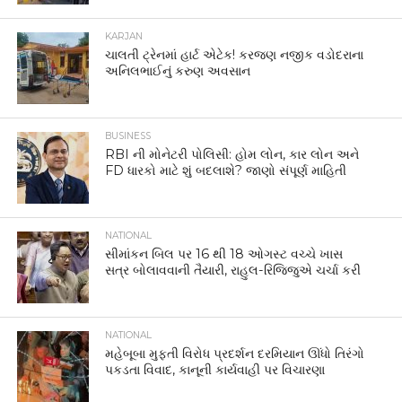
KARJAN
ચાલતી ટ્રેનમાં હાર્ટ એટેક! કરજણ નજીક વડોદરાના
અનિલભાઈનું કરુણ અવસાન
BUSINESS
RBI ની મોનેટરી પોલિસી: હોમ લોન, કાર લોન અને
FD ધારકો માટે શું બદલાશે? જાણો સંપૂર્ણ માહિતી
NATIONAL
સીમાંકન બિલ પર 16 થી 18 ઓગસ્ટ વચ્ચે ખાસ
સત્ર બોલાવવાની તૈયારી, રાહુલ-રિજિજુએ ચર્ચા કરી
NATIONAL
મહેબૂબા મુફ્તી વિરોધ પ્રદર્શન દરમિયાન ઊંધો તિરંગો
પકડતા વિવાદ, કાનૂની કાર્યવાહી પર વિચારણા