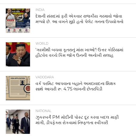
INDIA
દેશની સંસદમાં ફરી એકવાર રાજકીય ગરમાવો જોવા
મળ્યો છે. આ વખતે મુદ્દો હતો પેલેટ ગનના ઉપયોગનો
WORLD
‘ગરમીથી બચવા કૂતરાનું માંસ ખાઓ’! ઉત્તર કોરિયામાં
હીટવેવ વચ્ચે કિમ જોંગ ઉનની અનોખી સલાહ
VADODARA
વર્ક પરમિટ આપવાના બહાને અમદાવાદના શિક્ષક
સાથે આચરી રૂ. 4.75 લાખની છેતરપિંડી
NATIONAL
ઝુકરબર્ગે PM મોદીની પોસ્ટ દૂર કરવા બદલ માફી
માંગી, ડીપફેક્સ રોકવામાં નિષ્ફળતા સ્વીકારી