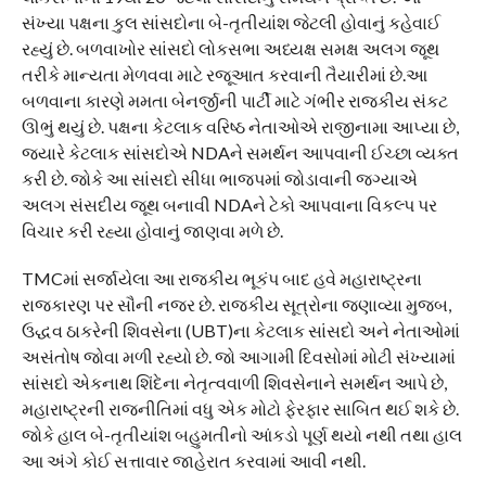
સંખ્યા પક્ષના કુલ સાંસદોના બે-તૃતીયાંશ જેટલી હોવાનું કહેવાઈ
રહ્યું છે. બળવાખોર સાંસદો લોકસભા અધ્યક્ષ સમક્ષ અલગ જૂથ
તરીકે માન્યતા મેળવવા માટે રજૂઆત કરવાની તૈયારીમાં છે.આ
બળવાના કારણે મમતા બેનર્જીની પાર્ટી માટે ગંભીર રાજકીય સંકટ
ઊભું થયું છે. પક્ષના કેટલાક વરિષ્ઠ નેતાઓએ રાજીનામા આપ્યા છે,
જ્યારે કેટલાક સાંસદોએ NDAને સમર્થન આપવાની ઈચ્છા વ્યક્ત
કરી છે. જોકે આ સાંસદો સીધા ભાજપમાં જોડાવાની જગ્યાએ
અલગ સંસદીય જૂથ બનાવી NDAને ટેકો આપવાના વિકલ્પ પર
વિચાર કરી રહ્યા હોવાનું જાણવા મળે છે.
TMCમાં સર્જાયેલા આ રાજકીય ભૂકંપ બાદ હવે મહારાષ્ટ્રના
રાજકારણ પર સૌની નજર છે. રાજકીય સૂત્રોના જણાવ્યા મુજબ,
ઉદ્ધવ ઠાકરેની શિવસેના (UBT)ના કેટલાક સાંસદો અને નેતાઓમાં
અસંતોષ જોવા મળી રહ્યો છે. જો આગામી દિવસોમાં મોટી સંખ્યામાં
સાંસદો એકનાથ શિંદેના નેતૃત્વવાળી શિવસેનાને સમર્થન આપે છે,
મહારાષ્ટ્રની રાજનીતિમાં વધુ એક મોટો ફેરફાર સાબિત થઈ શકે છે.
જોકે હાલ બે-તૃતીયાંશ બહુમતીનો આંકડો પૂર્ણ થયો નથી તથા હાલ
આ અંગે કોઈ સત્તાવાર જાહેરાત કરવામાં આવી નથી.