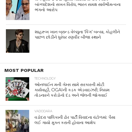
બાંગ્લાદેશનો સખત વિરોધ, ભારત સમક્ષ સાર્વભૌમત્વના
ભંગનો આરોપ
શાહરૂખ ખાન બ્રાન્ડ વેલ્યુના ‘કિંગ’ બન્યા, કોહલીને
પાછળ છોડીને ધુરંધર રણવીર બીજા સ્થાને
MOST POPULAR
TECHNOLOGY
ઓનલાઈન મની ગેમ્સ સામે સરકારની મોટી
કાર્યવાહી, OGAIની કડક એડવાઇઝરી; નિયમ
તોડનારને કરોડોનો દંડ અને જેલની જોગવાઈ
VADODARA
વડોદરા પાલિકાની ઢોર પાર્ટી વિવાદના વંટોળમાં: પૈસા
લઈ ગાયો મુક્ત કરાતી હોવાના આક્ષેપ