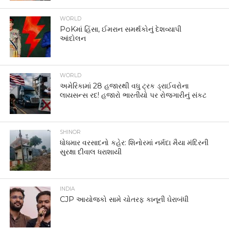
WORLD
PoKમાં હિંસા, ઈમરાન સમર્થકોનું દેશવ્યાપી
આંદોલન
WORLD
અમેરિકામાં 28 હજારથી વધુ ટ્રક ડ્રાઈવરોના
લાયસન્સ રદ! હજારો ભારતીયો પર રોજગારીનું સંકટ
SHINOR
ધોધમાર વરસાદનો કહેર: શિનોરમાં નર્મદા મૈયા મંદિરની
સુરક્ષા દીવાલ ધરાશાયી
INDIA
CJP આયોજકો સામે ચોતરફ કાનૂની ઘેરાબંધી