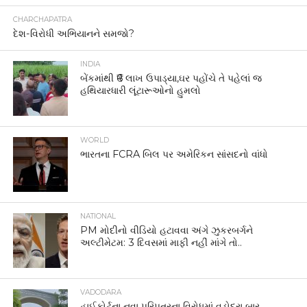
CHARCHAPATRA
દેશ-વિરોધી અભિયાનને સમજો?
INDIA
બેંકમાંથી ₹6 લાખ ઉપાડ્યા,ઘર પહોંચે તે પહેલાં જ
હથિયારધારી લૂંટારૂઓનો હુમલો
WORLD
ભારતના FCRA બિલ પર અમેરિકન સાંસદનો વાંધો
NATIONAL
PM મોદીનો વીડિયો હટાવવા અંગે ઝુકરબર્ગને
અલ્ટીમેટમ: 3 દિવસમાં માફી નહીં માંગે તો..
VADODARA
હાઈકોર્ટના નવા પરિપત્રના વિરોધમાં વડોદરા બાર