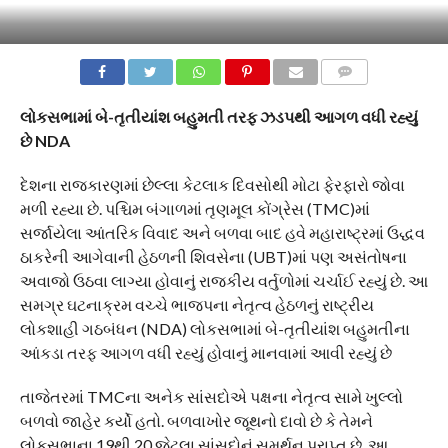
COMMENTS
લોકસભામાં બે-તૃતીયાંશ બહુમતી તરફ ઝડપથી આગળ વધી રહ્યું
છે NDA
દેશના રાજકારણમાં છેલ્લા કેટલાક દિવસોથી મોટા ફેરફારો જોવા
મળી રહ્યા છે. પશ્ચિમ બંગાળમાં તૃણમૂલ કોંગ્રેસ (TMC)માં
સર્જાયેલા આંતરિક વિવાદ અને બળવા બાદ હવે મહારાષ્ટ્રમાં ઉદ્ધવ
ઠાકરેની આગેવાની હેઠળની શિવસેના (UBT)માં પણ અસંતોષના
અવાજો ઉઠવા લાગ્યા હોવાનું રાજકીય વર્તુળોમાં ચર્ચાઈ રહ્યું છે. આ
સમગ્ર ઘટનાક્રમ વચ્ચે ભાજપના નેતૃત્વ હેઠળનું રાષ્ટ્રીય
લોકશાહી ગઠબંધન (NDA) લોકસભામાં બે-તૃતીયાંશ બહુમતીના
આંકડા તરફ આગળ વધી રહ્યું હોવાનું માનવામાં આવી રહ્યું છે
તાજેતરમાં TMCના અનેક સાંસદોએ પક્ષના નેતૃત્વ સામે ખુલ્લો
બળવો જાહેર કર્યો હતો. બળવાખોર જૂથનો દાવો છે કે તેમને
લોકસભાના 19થી 20 જેટલા સાંસદોનું સમર્થન પ્રાપ્ત છે. આ