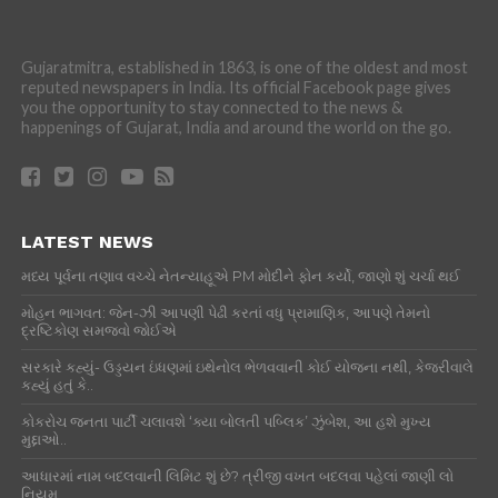
Gujaratmitra, established in 1863, is one of the oldest and most
reputed newspapers in India. Its official Facebook page gives
you the opportunity to stay connected to the news &
happenings of Gujarat, India and around the world on the go.
LATEST NEWS
મધ્ય પૂર્વના તણાવ વચ્ચે નેતન્યાહૂએ PM મોદીને ફોન કર્યો, જાણો શું ચર્ચા થઈ
મોહન ભાગવત: જેન-ઝી આપણી પેઢી કરતાં વધુ પ્રામાણિક, આપણે તેમનો
દ્રષ્ટિકોણ સમજવો જોઈએ
સરકારે કહ્યું- ઉડ્ડયન ઇંધણમાં ઇથેનોલ ભેળવવાની કોઈ યોજના નથી, કેજરીવાલે
કહ્યું હતું કે..
કોકરોચ જનતા પાર્ટી ચલાવશે ‘ક્યા બોલતી પબ્લિક’ ઝુંબેશ, આ હશે મુખ્ય
મુદ્દાઓ..
આધારમાં નામ બદલવાની લિમિટ શું છે? ત્રીજી વખત બદલવા પહેલાં જાણી લો
નિયમ