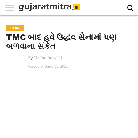
E-
PAPER
NATIONAL
WORLD
BUSINESS
SPORTS
GUJARAT
OPINION
MORE
INDIA
TMC બાદ હવે ઉદ્ધવ સેનામાં પણ
બળવાના સંકેત
By
OnlineDesk13
Posted on
June 13, 2026