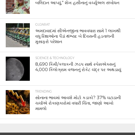
બલિદાન આપ્યું,” શેખ હસીનાનું વર્ચ્યુઅલ સંબોધન
GUJARAT
અમદાવાદમાં સીએનજીના ભાવવધારા સામે 1 લાખથી
વધુ રિક્ષાઓના પૈડાં થંભ્યા: બે દિવસની હડતાલની
મુસાફરો પરેશાન
SCIENCE & TECHNOLOGY
8,690 કિમી/કલાકની ઝડપ સાથે સ્પેસએક્સનું
4,000 કિલોગ્રામ વજનનું રોકેટ ચંદ્ર પર અથડાયું
TRENDING
સોનાના ભાવમાં આવશે મોટો કડાકો? 37% ઘટાડાની
ચર્ચાએ રોકાણકારોમાં વધારી ચિંતા, જાણો આખો
મામલો