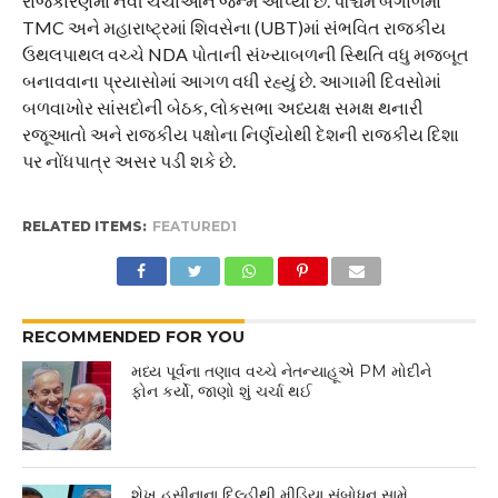
રાજકારણમાં નવી ચર્ચાઓને જન્મ આપ્યો છે. પશ્ચિમ બંગાળમાં
TMC અને મહારાષ્ટ્રમાં શિવસેના (UBT)માં સંભવિત રાજકીય
ઉથલપાથલ વચ્ચે NDA પોતાની સંખ્યાબળની સ્થિતિ વધુ મજબૂત
બનાવવાના પ્રયાસોમાં આગળ વધી રહ્યું છે. આગામી દિવસોમાં
બળવાખોર સાંસદોની બેઠક, લોકસભા અધ્યક્ષ સમક્ષ થનારી
રજૂઆતો અને રાજકીય પક્ષોના નિર્ણયોથી દેશની રાજકીય દિશા
પર નોંધપાત્ર અસર પડી શકે છે.
RELATED ITEMS:
FEATURED1
RECOMMENDED FOR YOU
મધ્ય પૂર્વના તણાવ વચ્ચે નેતન્યાહૂએ PM મોદીને
ફોન કર્યો, જાણો શું ચર્ચા થઈ
શેખ હસીનાના દિલ્હીથી મીડિયા સંબોધન સામે