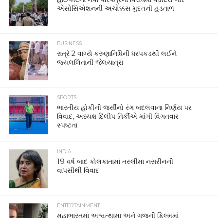
એસોસિએશનની અચોક્કસ મુદતની હડતાળ
BUSINESS
રાત્રે 2 વાગ્યે કરુણાનિધિની ધરપકડથી લઈને
જયલલિતાની જેલયાત્રા
SPORTS
ભારતીય હોકીની જર્સીનો રંગ બદલવાના નિર્ણય પર
વિવાદ, અધ્યક્ષ દિલીપ તિર્કીએ માંગી વિગતવાર
સ્પષ્ટતા
INDIA
19 વર્ષ બાદ કોલકાતામાં તસ્લીમા નસરીનની
વાપસીથી વિવાદ
ENTERTAINMENT
મહાભારતમાં અશ્વત્થામા અને ગજની ફિલ્મમાં