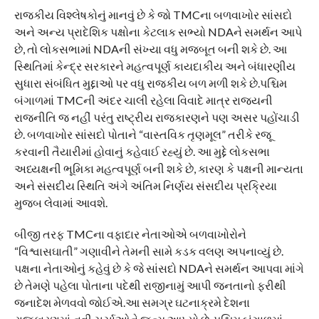
રાજકીય વિશ્લેષકોનું માનવું છે કે જો TMCના બળવાખોર સાંસદો
અને અન્ય પ્રાદેશિક પક્ષોના કેટલાક સભ્યો NDAને સમર્થન આપે
છે, તો લોકસભામાં NDAની સંખ્યા વધુ મજબૂત બની શકે છે. આ
સ્થિતિમાં કેન્દ્ર સરકારને મહત્વપૂર્ણ કાયદાકીય અને બંધારણીય
સુધારા સંબંધિત મુદ્દાઓ પર વધુ રાજકીય બળ મળી શકે છે.પશ્ચિમ
બંગાળમાં TMCની અંદર ચાલી રહેલા વિવાદે માત્ર રાજ્યની
રાજનીતિ જ નહીં પરંતુ રાષ્ટ્રીય રાજકારણને પણ અસર પહોંચાડી
છે. બળવાખોર સાંસદો પોતાને “વાસ્તવિક તૃણમૂલ” તરીકે રજૂ
કરવાની તૈયારીમાં હોવાનું કહેવાઈ રહ્યું છે. આ મુદ્દે લોકસભા
અધ્યક્ષની ભૂમિકા મહત્વપૂર્ણ બની શકે છે, કારણ કે પક્ષની માન્યતા
અને સંસદીય સ્થિતિ અંગે અંતિમ નિર્ણય સંસદીય પ્રક્રિયા
મુજબ લેવામાં આવશે.
બીજી તરફ TMCના વફાદાર નેતાઓએ બળવાખોરોને
“વિશ્વાસઘાતી” ગણાવીને તેમની સામે કડક વલણ અપનાવ્યું છે.
પક્ષના નેતાઓનું કહેવું છે કે જે સાંસદો NDAને સમર્થન આપવા માંગે
છે તેમણે પહેલા પોતાના પદેથી રાજીનામું આપી જનતાનો ફરીથી
જનાદેશ મેળવવો જોઈએ.આ સમગ્ર ઘટનાક્રમે દેશના