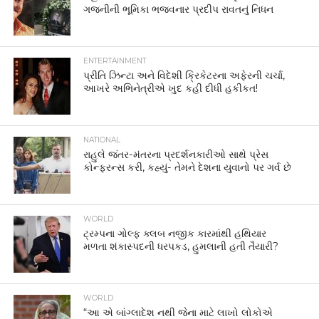
ગજનીની ભૂમિકા ભજવનાર પ્રદીપ રાવતનું નિધન
ENTERTAINMENT
પ્રીતિ ઝિન્ટા અને વિદેશી ક્રિકેટરના અફેરની ચર્ચા,
આખરે અભિનેત્રીએ ખુદ કહી દીધી હકીકત!
NATIONAL
રાહુલે જંતર-મંતરના પ્રદર્શનકારીઓ સાથે પ્રેસ
કોન્ફરન્સ કરી, કહ્યું- તેમને દેશના યુવાનો પર ગર્વ છે
WORLD
ટ્રમ્પના ગોલ્ફ ક્લબ નજીક કારમાંથી હથિયાર
મળતા શંકાસ્પદની ધરપકડ, હુમલાની હતી તૈયારી?
WORLD
“આ એ બાંગ્લાદેશ નથી જેના માટે લાખો લોકોએ