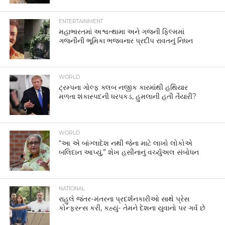
ENTERTAINMENT
મહાભારતમાં અશ્વત્થામા અને ગજની ફિલ્મમાં
ગજનીની ભૂમિકા ભજવનાર પ્રદીપ રાવતનું નિધન
WORLD
ટ્રમ્પના ગોલ્ફ ક્લબ નજીક કારમાંથી હથિયાર
મળતા શંકાસ્પદની ધરપકડ, હુમલાની હતી તૈયારી?
WORLD
“આ એ બાંગ્લાદેશ નથી જેના માટે લાખો લોકોએ
બલિદાન આપ્યું,” શેખ હસીનાનું વર્ચ્યુઅલ સંબોધન
NATIONAL
રાહુલે જંતર-મંતરના પ્રદર્શનકારીઓ સાથે પ્રેસ
કોન્ફરન્સ કરી, કહ્યું- તેમને દેશના યુવાનો પર ગર્વ છે