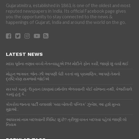
Gujaratmitra, established in 1863, is one of the oldest and most
reputed newspapers in India. Its official Facebook page gives
you the opportunity to stay connected to the news &
happenings of Gujarat, India and around the world on the go.
LATEST NEWS
મધ્ય પૂર્વના તણાવ વચ્ચે નેતન્યાહૂએ PM મોદીને ફોન કર્યો, જાણો શું ચર્ચા થઈ
મોહન ભાગવત: જેન-ઝી આપણી પેઢી કરતાં વધુ પ્રામાણિક, આપણે તેમનો
દ્રષ્ટિકોણ સમજવો જોઈએ
સરકારે કહ્યું- ઉડ્ડયન ઇંધણમાં ઇથેનોલ ભેળવવાની કોઈ યોજના નથી, કેજરીવાલે
કહ્યું હતું કે..
કોકરોચ જનતા પાર્ટી ચલાવશે ‘ક્યા બોલતી પબ્લિક’ ઝુંબેશ, આ હશે મુખ્ય
મુદ્દાઓ..
આધારમાં નામ બદલવાની લિમિટ શું છે? ત્રીજી વખત બદલવા પહેલાં જાણી લો
નિયમ