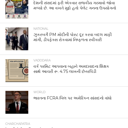
દેશની સંસદમાં ફરી એકવાર રાજકીય ગરમાવો જોવા
મળ્યો છે. આ વખતે મુદ્દો હતો પેલેટ ગનના ઉપયોગનો
NATIONAL
ઝુકરબર્ગે PM મોદીની પોસ્ટ દૂર કરવા બદલ માફી
માંગી, ડીપફેક્સ રોકવામાં નિષ્ફળતા સ્વીકારી
VADODARA
વર્ક પરમિટ આપવાના બહાને અમદાવાદના શિક્ષક
સાથે આચરી રૂ. 4.75 લાખની છેતરપિંડી
WORLD
ભારતના FCRA બિલ પર અમેરિકન સાંસદનો વાંધો
CHARCHAPATRA