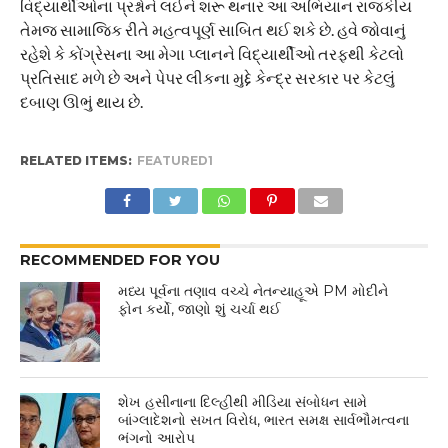
વિદ્યાર્થીઓના પ્રશ્નોને લઈને શરૂ થનાર આ અભિયાન રાજકીય
તેમજ સામાજિક રીતે મહત્વપૂર્ણ સાબિત થઈ શકે છે. હવે જોવાનું
રહેશે કે કોંગ્રેસના આ મેગા પ્લાનને વિદ્યાર્થીઓ તરફથી કેટલો
પ્રતિસાદ મળે છે અને પેપર લીકના મુદ્દે કેન્દ્ર સરકાર પર કેટલું
દબાણ ઊભું થાય છે.
RELATED ITEMS:
FEATURED1
RECOMMENDED FOR YOU
મધ્ય પૂર્વના તણાવ વચ્ચે નેતન્યાહૂએ PM મોદીને
ફોન કર્યો, જાણો શું ચર્ચા થઈ
શેખ હસીનાના દિલ્હીથી મીડિયા સંબોધન સામે
બાંગ્લાદેશનો સખત વિરોધ, ભારત સમક્ષ સાર્વભૌમત્વના
ભંગનો આરોપ