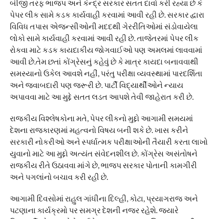
બીજી તરફ ભાજપ અને કેન્દ્ર સરકાર સતત દાવો કરી રહ્યા છે કે
પેપર લીક સામે કડક કાર્યવાહી કરવામાં આવી રહી છે. સરકાર દ્વારા
વિવિધ તપાસ એજન્સીઓની મદદથી ગેરરીતિઓમાં સંડોવાયેલા
લોકો સામે કાર્યવાહી કરવામાં આવી રહી છે. તાજેતરમાં પેપર લીક
રોકવા માટે કડક કાયદાકીય જોગવાઈઓ પણ અમલમાં લાવવામાં
આવી છે.તેમ છતાં કોંગ્રેસનું કહેવું છે કે માત્ર કાયદા બનાવવાથી
સમસ્યાનો ઉકેલ આવશે નહીં, પરંતુ પરીક્ષા વ્યવસ્થામાં પારદર્શિતા
અને જવાબદારી પણ જરૂરી છે. પાર્ટી વિદ્યાર્થીઓને ન્યાય
અપાવવા માટે આ મુદ્દે સતત લડત આપશે તેવી જાહેરાત કરી છે.
રાજકીય વિશ્લેષકોના મતે, પેપર લીકનો મુદ્દો આગામી સમયમાં
દેશના રાજકારણમાં મહત્વનો વિષય બની શકે છે. ખાસ કરીને
સરકારી નોકરીઓ અને સ્પર્ધાત્મક પરીક્ષાઓની તૈયારી કરતા લાખો
યુવાનો માટે આ મુદ્દો અત્યંત સંવેદનશીલ છે. કોંગ્રેસ અસંતોષને
રાજકીય રીતે ઉઠાવવા માંગે છે, ભાજપ સરકાર પોતાની કામગીરી
અને પગલાંનો બચાવ કરી રહી છે.
આગામી દિવસોમાં રાહુલ ગાંધીના દિલ્હી, કોટા, પ્રયાગરાજ અને
પટણાના કાર્યક્રમો પર સમગ્ર દેશની નજર રહેશે. જ્યારે