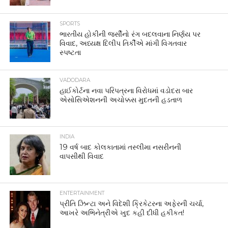
SPORTS
ભારતીય હોકીની જર્સીનો રંગ બદલવાના નિર્ણય પર
વિવાદ, અધ્યક્ષ દિલીપ તિર્કીએ માંગી વિગતવાર
સ્પષ્ટતા
VADODARA
હાઈકોર્ટના નવા પરિપત્રના વિરોધમાં વડોદરા બાર
એસોસિએશનની અચોક્કસ મુદતની હડતાળ
INDIA
19 વર્ષ બાદ કોલકાતામાં તસ્લીમા નસરીનની
વાપસીથી વિવાદ
ENTERTAINMENT
પ્રીતિ ઝિન્ટા અને વિદેશી ક્રિકેટરના અફેરની ચર્ચા,
આખરે અભિનેત્રીએ ખુદ કહી દીધી હકીકત!