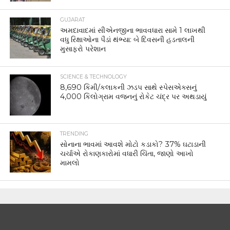
GUJARAT
અમદાવાદમાં સીએનજીના ભાવવધારા સામે 1 લાખથી
વધુ રિક્ષાઓના પૈડાં થંભ્યા: બે દિવસની હડતાલની
મુસાફરો પરેશાન
SCIENCE & TECHNOLOGY
8,690 કિમી/કલાકની ઝડપ સાથે સ્પેસએક્સનું
4,000 કિલોગ્રામ વજનનું રોકેટ ચંદ્ર પર અથડાયું
TRENDING
સોનાના ભાવમાં આવશે મોટો કડાકો? 37% ઘટાડાની
ચર્ચાએ રોકાણકારોમાં વધારી ચિંતા, જાણો આખો
મામલો