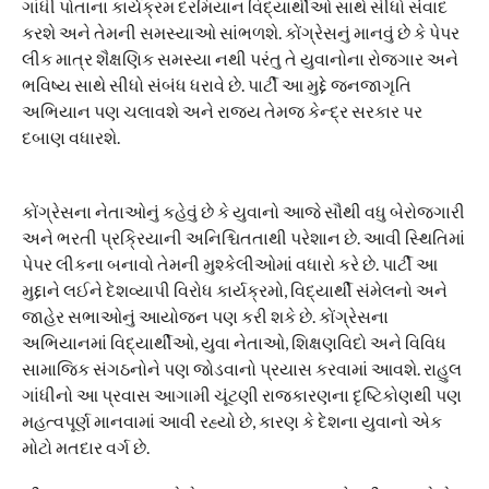
ગાંધી પોતાના કાર્યક્રમ દરમિયાન વિદ્યાર્થીઓ સાથે સીધો સંવાદ
કરશે અને તેમની સમસ્યાઓ સાંભળશે. કોંગ્રેસનું માનવું છે કે પેપર
લીક માત્ર શૈક્ષણિક સમસ્યા નથી પરંતુ તે યુવાનોના રોજગાર અને
ભવિષ્ય સાથે સીધો સંબંધ ધરાવે છે. પાર્ટી આ મુદ્દે જનજાગૃતિ
અભિયાન પણ ચલાવશે અને રાજ્ય તેમજ કેન્દ્ર સરકાર પર
દબાણ વધારશે.
કોંગ્રેસના નેતાઓનું કહેવું છે કે યુવાનો આજે સૌથી વધુ બેરોજગારી
અને ભરતી પ્રક્રિયાની અનિશ્ચિતતાથી પરેશાન છે. આવી સ્થિતિમાં
પેપર લીકના બનાવો તેમની મુશ્કેલીઓમાં વધારો કરે છે. પાર્ટી આ
મુદ્દાને લઈને દેશવ્યાપી વિરોધ કાર્યક્રમો, વિદ્યાર્થી સંમેલનો અને
જાહેર સભાઓનું આયોજન પણ કરી શકે છે. કોંગ્રેસના
અભિયાનમાં વિદ્યાર્થીઓ, યુવા નેતાઓ, શિક્ષણવિદો અને વિવિધ
સામાજિક સંગઠનોને પણ જોડવાનો પ્રયાસ કરવામાં આવશે. રાહુલ
ગાંધીનો આ પ્રવાસ આગામી ચૂંટણી રાજકારણના દૃષ્ટિકોણથી પણ
મહત્વપૂર્ણ માનવામાં આવી રહ્યો છે, કારણ કે દેશના યુવાનો એક
મોટો મતદાર વર્ગ છે.