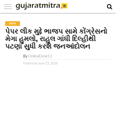
E-
PAPER
NATIONAL
WORLD
BUSINESS
SPORTS
GUJARAT
OPINION
MORE
INDIA
પેપર લીક મુદ્દે ભાજપ સામે કોંગ્રેસનો
મેગા હુમલો, રાહુલ ગાંધી દિલ્હીથી
પટણા સુધી કરશે જનઆંદોલન
By
OnlineDesk13
Posted on
June 13, 2026