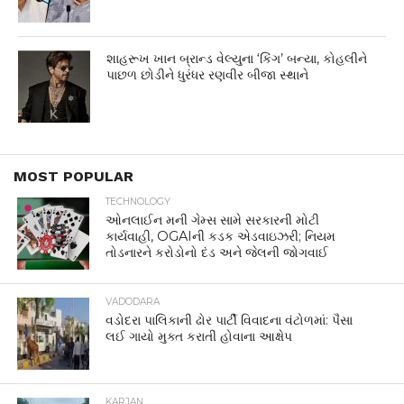
શાહરૂખ ખાન બ્રાન્ડ વેલ્યુના ‘કિંગ’ બન્યા, કોહલીને
પાછળ છોડીને ધુરંધર રણવીર બીજા સ્થાને
MOST POPULAR
TECHNOLOGY
ઓનલાઈન મની ગેમ્સ સામે સરકારની મોટી
કાર્યવાહી, OGAIની કડક એડવાઇઝરી; નિયમ
તોડનારને કરોડોનો દંડ અને જેલની જોગવાઈ
VADODARA
વડોદરા પાલિકાની ઢોર પાર્ટી વિવાદના વંટોળમાં: પૈસા
લઈ ગાયો મુક્ત કરાતી હોવાના આક્ષેપ
KARJAN