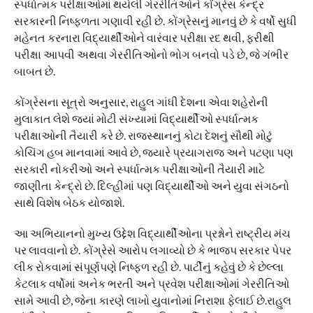
સ્પર્ધાત્મક પરીક્ષાઓમાં થયેલી ગેરરીતિઓને કોંગ્રેસ કેન્દ્ર
સરકારની નિષ્ફળતા ગણાવી રહી છે. કોંગ્રેસનું માનવું છે કે વર્ષો સુધી
મહેનત કરનારા વિદ્યાર્થીઓને વારંવાર પરીક્ષા રદ થવી, ફરીથી
પરીક્ષા આપવી અથવા ગેરરીતિઓનો ભોગ બનવો પડે છે, જે ગંભીર
બાબત છે.
કોંગ્રેસના સૂત્રો અનુસાર, રાહુલ ગાંધી દેશના એવા શહેરોની
મુલાકાત લેશે જ્યાં મોટી સંખ્યામાં વિદ્યાર્થીઓ સ્પર્ધાત્મક
પરીક્ષાઓની તૈયારી કરે છે. રાજસ્થાનનું કોટા દેશનું સૌથી મોટું
કોચિંગ હબ માનવામાં આવે છે, જ્યારે પ્રયાગરાજ અને પટણા પણ
સરકારી નોકરીઓ અને સ્પર્ધાત્મક પરીક્ષાઓની તૈયારી માટે
જાણીતા કેન્દ્રો છે. દિલ્હીમાં પણ વિદ્યાર્થીઓ અને યુવા સંગઠનો
સાથે વિશેષ બેઠક યોજાશે.
આ અભિયાનનો મુખ્ય ઉદ્દેશ વિદ્યાર્થીઓના પ્રશ્નોને રાષ્ટ્રીય મંચ
પર લાવવાનો છે. કોંગ્રેસે આરોપ લગાવ્યો છે કે ભાજપ સરકાર પેપર
લીક રોકવામાં સંપૂર્ણપણે નિષ્ફળ રહી છે. પાર્ટીનું કહેવું છે કે છેલ્લા
કેટલાક વર્ષોમાં અનેક ભરતી અને પ્રવેશ પરીક્ષાઓમાં ગેરરીતિઓ
સામે આવી છે, જેના કારણે લાખો યુવાનોમાં નિરાશા ફેલાઈ છે.રાહુલ