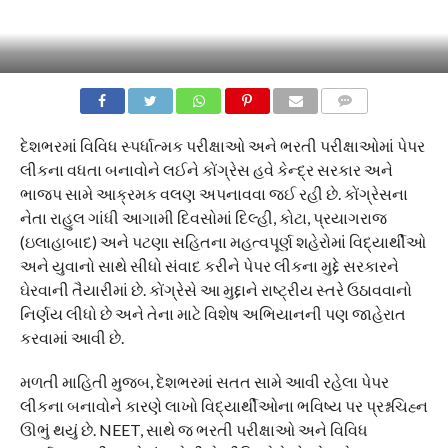
COMMENTS
દેશભરમાં વિવિધ સ્પર્ધાત્મક પરીક્ષાઓ અને ભરતી પરીક્ષાઓમાં પેપર
લીકના વધતા બનાવોને લઈને કોંગ્રેસ હવે કેન્દ્ર સરકાર અને
ભાજપ સામે આક્રમક વલણ અપનાવવા જઈ રહી છે. કોંગ્રેસના
નેતા રાહુલ ગાંધી આગામી દિવસોમાં દિલ્હી, કોટા, પ્રયાગરાજ
(ઇલાહાબાદ) અને પટણા સહિતના મહત્વપૂર્ણ શહેરોમાં વિદ્યાર્થીઓ
અને યુવાનો સાથે સીધો સંવાદ કરીને પેપર લીકના મુદ્દે સરકારને
ઘેરવાની તૈયારીમાં છે. કોંગ્રેસે આ મુદ્દાને રાષ્ટ્રીય સ્તરે ઉઠાવવાનો
નિર્ણય લીધો છે અને તેના માટે વિશેષ અભિયાનની પણ જાહેરાત
કરવામાં આવી છે.
મળતી માહિતી મુજબ, દેશભરમાં સતત સામે આવી રહેલા પેપર
લીકના બનાવોને કારણે લાખો વિદ્યાર્થીઓના ભવિષ્ય પર પ્રશ્નચિહ્ન
ઊભું થયું છે. NEET, સાથે જ ભરતી પરીક્ષાઓ અને વિવિધ