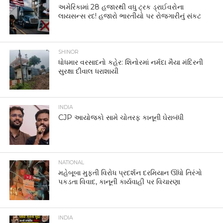
અમેરિકામાં 28 હજારથી વધુ ટ્રક ડ્રાઈવરોના
લાયસન્સ રદ! હજારો ભારતીયો પર રોજગારીનું સંકટ
SHINOR
ધોધમાર વરસાદનો કહેર: શિનોરમાં નર્મદા મૈયા મંદિરની
સુરક્ષા દીવાલ ધરાશાયી
INDIA
CJP આયોજકો સામે ચોતરફ કાનૂની ઘેરાબંધી
NATIONAL
મહેબૂબા મુફ્તી વિરોધ પ્રદર્શન દરમિયાન ઊંધો તિરંગો
પકડતા વિવાદ, કાનૂની કાર્યવાહી પર વિચારણા
INDIA