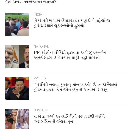
દેશ-વિરોધી અભિયાનને સમજો?
INDIA
બેંકમાંથી ₹6 લાખ ઉપાડ્યા,ઘર પહોંચે તે પહેલાં જ
હથિયારધારી લૂંટારૂઓનો હુમલો
NATIONAL
PM મોદીનો વીડિયો હટાવવા અંગે ઝુકરબર્ગને
અલ્ટીમેટમ: 3 દિવસમાં માફી નહીં માંગે તો..
WORLD
‘ગરમીથી બચવા કૂતરાનું માંસ ખાઓ’! ઉત્તર કોરિયામાં
હીટવેવ વચ્ચે કિમ જોંગ ઉનની અનોખી સલાહ
BUSINESS
રાત્રે 2 વાગ્યે કરુણાનિધિની ધરપકડથી લઈને
જયલલિતાની જેલયાત્રા