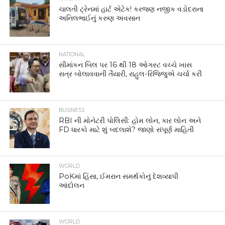
ચાલતી ટ્રેનમાં હાર્ટ એટેક! કરજણ નજીક વડોદરાના
અનિલભાઈનું કરુણ અવસાન
NATIONAL
સીમાંકન બિલ પર 16 થી 18 ઓગસ્ટ વચ્ચે ખાસ
સત્ર બોલાવવાની તૈયારી, રાહુલ-રિજિજુએ ચર્ચા કરી
BUSINESS
RBI ની મોનેટરી પોલિસી: હોમ લોન, કાર લોન અને
FD ધારકો માટે શું બદલાશે? જાણો સંપૂર્ણ માહિતી
WORLD
PoKમાં હિંસા, ઈમરાન સમર્થકોનું દેશવ્યાપી
આંદોલન
WORLD