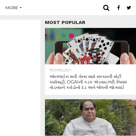
MORE
MOST POPULAR
TECHNOLOGY
ઓનલાઈન મની ગેમ્સ સામે સરકારની મોટી
કાર્યવાહી, OGAIની કડક એડવાઇઝરી; નિયમ
તોડનારને કરોડોનો દંડ અને જેલની જોગવાઈ