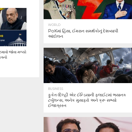
WORLD
PoKમાં હિંસા, ઈમરાન સમર્થકોનું દેશવ્યાપી
આંદોલન
માવો જોવા મળ્યો
યોગનો
BUSINESS
ફુકેત-દિલ્હી એર ઈન્ડિયાની ફ્લાઈટમાં ભયાનક
ટર્બુલન્સ, અનેક મુસાફરો અને ક્રૂ સભ્યો
ઈજાગ્રસ્ત