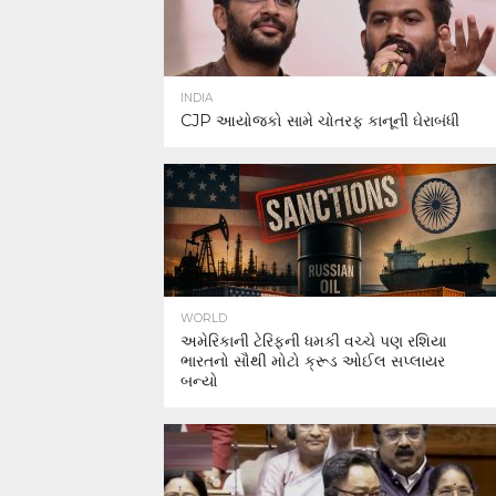
INDIA
CJP આયોજકો સામે ચોતરફ કાનૂની ઘેરાબંધી
WORLD
અમેરિકાની ટેરિફની ધમકી વચ્ચે પણ રશિયા
ભારતનો સૌથી મોટો ક્રૂડ ઓઈલ સપ્લાયર
બન્યો