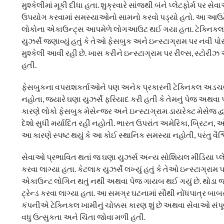
મુશ્કેલીમાં મૂકી દીધા હતા. શુક્રવારે સાંજથી બંને પ્લેટફોર્મ 
ઉપયોગ કરવામાં સમસ્યાઓનો સામનો કરવો પડ્યો હતો. આ આઉટેજન
લોકોના એકાઉન્ટ્સ આપમેળે લોગઆઉટ થઈ ગયા હતા. ટેક્નિકલ સ
યુઝર્સે જણાવ્યું હતું કે તેઓ ફેસબુક અને ઇન્સ્ટાગ્રામ પર નવી
મુશ્કેલી આવી રહી છે. ખાસ કરીને ઇન્સ્ટાગ્રામ પર રીલ્સ, સ્ટોર
હતી.
ફેસબુકના વપરાશકર્તાઓને પણ અનેક પ્રકારની ટેક્નિકલ અડચણોન
નહોતા, જ્યારે ઘણા યુઝર્સે ફરિયાદ કરી હતી કે તેમનું પેજ અથવ
કારણે લોકો ફેસબુક મેસેન્જર અને ઇન્સ્ટાગ્રામ ડાયરેક્ટ મેસેજ 
દેશો સુધી મર્યાદિત રહી નહોતી. ભારત ઉપરાંત અમેરિકા, બ્રિટન, 
આ કારણે સ્પષ્ટ થયું કે આ કોઈ સ્થાનિક સમસ્યા નહોતી, પરંતુ વૈશ્
સેવાઓ પ્રભાવિત થતાં જ ઘણા યુઝર્સ અન્ય સોશિયલ મીડિયા પ્લેટ
કરવા લાગ્યા હતા. કેટલાક યુઝર્સે લખ્યું હતું કે તેઓ ઇન્સ્ટાગ્રા
એકાઉન્ટ લોગિન થતું નથી અથવા પેજ ગાયબ થઈ ગયું છે. થોડા 
ટ્રેન્ડ કરવા લાગ્યા હતા. આ સમગ્ર ઘટનામાં સૌથી નોંધપાત્ર બાબ
કંપનીએ ટેક્નિકલ ખામીનું ચોક્કસ કારણ શું છે અથવા સેવાઓ સંપૂર્ણ
વધુ ઉત્સુકતા અને ચિંતા જોવા મળી હતી.