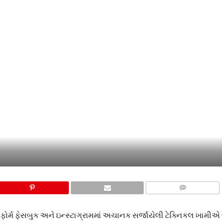
COMMENTS
ટફોર્મ ફેસબુક અને ઇન્સ્ટાગ્રામમાં અચાનક સર્જાયેલી ટેક્નિકલ ખામીએ 