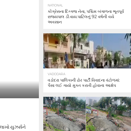
NATIONAL
કોંગ્રેસના દિગ્ગજ નેતા, પશ્ચિમ બંગાળના ભૂતપૂર્વ
રાજ્યપાલ ડી.વાય.પાટિલનું 92 વર્ષની વયે
અવસાન
VADODARA
વડોદરા પાલિકાની ઢોર પાર્ટી વિવાદના વંટોળમાં:
પૈસા લઈ ગાયો મુક્ત કરાતી હોવાના આક્ષેપ
લાખો યુઝર્સને