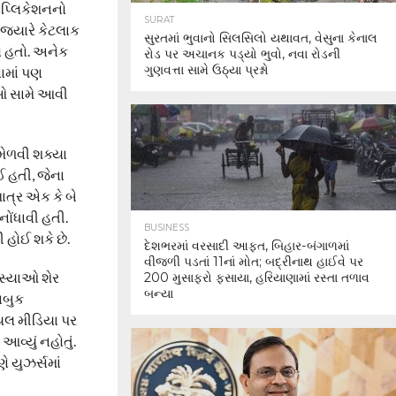
 એપ્લિકેશનનો
SURAT
જ્યારે કેટલાક
સુરતમાં ભુવાનો સિલસિલો યથાવત, વેસુના કેનાલ
ો હતો. અનેક
રોડ પર અચાનક પડ્યો ભુવો, નવા રોડની
ગુણવત્તા સામે ઉઠ્યા પ્રશ્નો
વામાં પણ
યાઓ સામે આવી
મેળવી શક્યા
ઈ હતી, જેના
ાત્ર એક કે બે
નોંધાવી હતી.
BUSINESS
ી હોઈ શકે છે.
દેશભરમાં વરસાદી આફત, બિહાર-બંગાળમાં
વીજળી પડતાં 11નાં મોત; બદ્રીનાથ હાઈવે પર
મસ્યાઓ શેર
200 મુસાફરો ફસાયા, હરિયાણામાં રસ્તા તળાવ
બન્યા
ેસબુક
યલ મીડિયા પર
વ્યું નહોતું.
ે યુઝર્સમાં