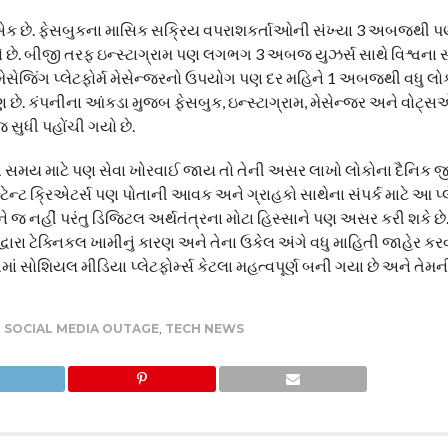
 એક છે. ફેસબુકના માસિક સક્રિય વપરાશકર્તાઓની સંખ્યા 3 અબજથી પણ 
 બનાવે છે. બીજી તરફ ઇન્સ્ટાગ્રામ પણ લગભગ 3 અબજ યુઝર્સ સાથે વિશ્વના 
ાના મેસેજિંગ પ્લેટફોર્મ મેસેન્જરનો ઉપયોગ પણ દર મહિને 1 અબજથી વધુ લો
 પણ છે. કંપનીના આંકડા મુજબ ફેસબુક, ઇન્સ્ટાગ્રામ, મેસેન્જર અને વોટ્
ુધી પહોંચી ગયો છે.
થોડા સમય માટે પણ સેવા ખોરવાઈ જાય તો તેની અસર લાખો લોકોના દૈનિક 
ન્ટ ક્રિએટર્સ પણ પોતાની આવક અને ગ્રાહકો સાથેના સંપર્ક માટે આ પ્લે
ને જ નહીં પરંતુ ડિજિટલ અર્થતંત્રના મોટા હિસ્સાને પણ અસર કરી શકે છ
દ્વારા ટેક્નિકલ ખામીનું કારણ અને તેના ઉકેલ અંગે વધુ માહિતી જાહેર કર
ાં સોશિયલ મીડિયા પ્લેટફોર્મ્સ કેટલા મહત્વપૂર્ણ બની ગયા છે અને તેમ
,
SOCIAL MEDIA OUTAGE
,
TECH NEWS