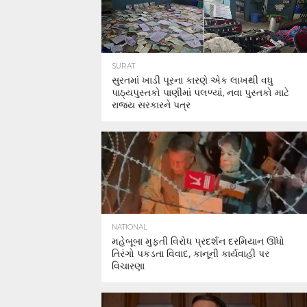
SURAT
સુરતમાં ખાડી પૂરના કારણે એક લાખથી વધુ
પાઠ્યપુસ્તકો પાણીમાં પલળ્યાં, નવા પુસ્તકો માટે
રાજ્ય સરકારને પત્ર
NATIONAL
મહેબૂબા મુફ્તી વિરોધ પ્રદર્શન દરમિયાન ઊંધો
તિરંગો પકડતા વિવાદ, કાનૂની કાર્યવાહી પર
વિચારણા