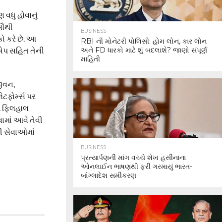
વધુ હોવાનું
સૌથી
BUSINESS
કો કરે છે. આ
RBI ની મોનેટરી પોલિસી: હોમ લોન, કાર લોન
સએપ સહિત તેની
અને FD ધારકો માટે શું બદલાશે? જાણો સંપૂર્ણ
માહિતી
જીવન,
ટફોર્મ્સ પર
ે. ફિલહાલ
વામાં આવે તેવી
ની સેવાઓમાં
BUSINESS
પ્રત્યાર્પણની માંગ વચ્ચે શેખ હસીનાના
ઓનલાઈન ભાષણથી ફરી ગરમાયું ભારત-
બાંગ્લાદેશ સમીકરણ