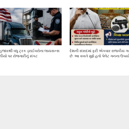
 હજારથી વધુ ટ્રક ડ્રાઈવરોના લાયસન્સ
દેશની સંસદમાં ફરી એકવાર રાજકીય ગર
તીયો પર રોજગારીનું સંકટ
છે. આ વખતે મુદ્દો હતો પેલેટ ગનના ઉપ