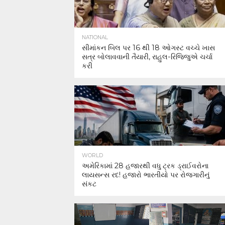
NATIONAL
સીમાંકન બિલ પર 16 થી 18 ઓગસ્ટ વચ્ચે ખાસ
સત્ર બોલાવવાની તૈયારી, રાહુલ-રિજિજુએ ચર્ચા
કરી
WORLD
અમેરિકામાં 28 હજારથી વધુ ટ્રક ડ્રાઈવરોના
લાયસન્સ રદ! હજારો ભારતીયો પર રોજગારીનું
સંકટ