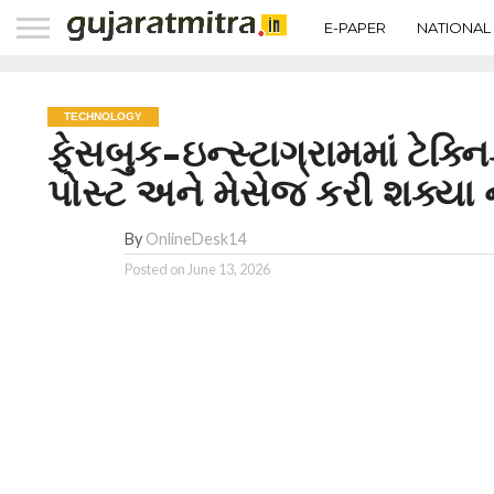
E-PAPER
NATIONAL
TECHNOLOGY
ફેસબુક-ઇન્સ્ટાગ્રામમાં ટેક્
પોસ્ટ અને મેસેજ કરી શક્યા 
By
OnlineDesk14
Posted on
June 13, 2026