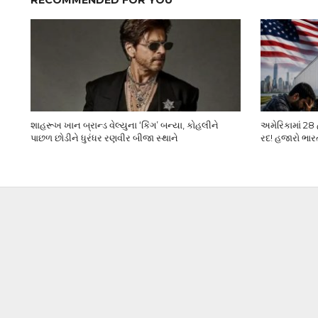
RECOMMENDED FOR YOU
શાહરૂખ ખાન બ્રાન્ડ વેલ્યુના ‘કિંગ’ બન્યા, કોહલીને
અમેરિકામાં 28
પાછળ છોડીને ધુરંધર રણવીર બીજા સ્થાને
રદ! હજારો ભાર