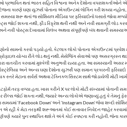
પર સેવાઓ પ્રભાવિત થતાં ભારત સહિત વિશ્વના અનેક દેશોના વપરાશકર્તાઓને
ા કારણે ઘણા યુઝર્સ પોતાના એકાઉન્ટમાં લોગિન કરી શક્યા નહોતા, 
મસ્યા શરૂ થતાં જ સોશિયલ મીડિયા પર ફરિયાદોનો ધસારો જોવા મળ્ય
 પોસ્ટ્સ જોઈ શકતા નથી, ફીડ રિફ્રેશ થતી નથી અને નવી સામગ્રી લોડ કર
ીઝ અને નવી પોસ્ટ્સ દેખાવામાં વિલંબ અથવા સંપૂર્ણપણે બંધ થવાની સમસ્
ો સામનો કરવો પડ્યો હતો. કેટલાક લોકો પોતાના એકાઉન્ટમાં પ્રવેશ 
ા પ્રોફાઇલ યોગ્ય રીતે લોડ થતું નથી. મેસેજિંગ સેવાઓ પણ અસરગ્રસ્ત થ
દ્વારા વાતચીત કરવામાં મુશ્કેલી અનુભવી રહ્યા હતા. આ સમસ્યાની અસર મ
ઓસ્ટ્રેલિયા અને અન્ય ઘણા દેશોના યુઝર્સે પણ સમાન પ્રકારની ફરિયાદો 
વિક સ્તરે મેટાના સર્વર્સ અથવા ટેક્નિકલ સિસ્ટમ સાથે જોડાયેલી મોટી ખામ
ફોર્મ તરફ વળ્યા હતા. ખાસ કરીને X પર લોકો મોટી સંખ્યામાં પોતાની સ
મ પર રીલ્સ જોઈ શકતા નથી, જ્યારે અન્ય લોકોએ જણાવ્યું હતું કે તેમનું ફ
જ સમયમાં ‘Facebook Down’ અને ‘Instagram Down’ જેવા શબ્દો સોશિ
ત એ રહી કે મેટા તરફથી શરૂઆતમાં કોઈ સત્તાવાર નિવેદન જાહેર કરવામાં આ
પણે ક્યારે પુનઃસ્થાપિત થશે તે અંગે કોઈ સ્પષ્ટતા કરી નહોતી. જેના કારણ