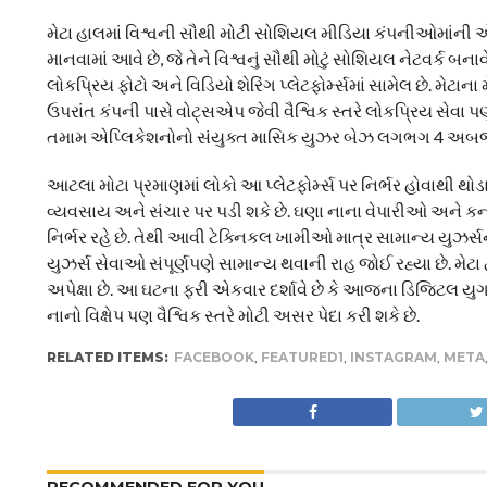
મેટા હાલમાં વિશ્વની સૌથી મોટી સોશિયલ મીડિયા કંપનીઓમાંની
માનવામાં આવે છે, જે તેને વિશ્વનું સૌથી મોટું સોશિયલ નેટવર્ક
લોકપ્રિય ફોટો અને વિડિયો શેરિંગ પ્લેટફોર્મ્સમાં સામેલ છે. મેટ
ઉપરાંત કંપની પાસે વોટ્સએપ જેવી વૈશ્વિક સ્તરે લોકપ્રિય સેવા
તમામ એપ્લિકેશનોનો સંયુક્ત માસિક યુઝર બેઝ લગભગ 4 અબજ સ
આટલા મોટા પ્રમાણમાં લોકો આ પ્લેટફોર્મ્સ પર નિર્ભર હોવાથી 
વ્યવસાય અને સંચાર પર પડી શકે છે. ઘણા નાના વેપારીઓ અને કન્ટે
નિર્ભર રહે છે. તેથી આવી ટેક્નિકલ ખામીઓ માત્ર સામાન્ય યુઝર્સ
યુઝર્સ સેવાઓ સંપૂર્ણપણે સામાન્ય થવાની રાહ જોઈ રહ્યા છે. મેટા 
અપેક્ષા છે. આ ઘટના ફરી એકવાર દર્શાવે છે કે આજના ડિજિટલ યુગમ
નાનો વિક્ષેપ પણ વૈશ્વિક સ્તરે મોટી અસર પેદા કરી શકે છે.
RELATED ITEMS:
FACEBOOK
,
FEATURED1
,
INSTAGRAM
,
META