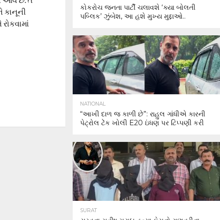
કોકરોચ જનતા પાર્ટી ચલાવશે ‘ક્યા બોલતી
ે કાનૂની
પબ્લિક’ ઝુંબેશ, આ હશે મુખ્ય મુદ્દાઓ..
 રોકવામાં
NATIONAL
“આખી દાળ જ કાળી છે”: રાહુલ ગાંધીએ કારની
પેટ્રોલ ટેંક ખોલી E20 ઇંધણ પર ટિપ્પણી કરી
SURAT