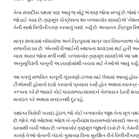
તેના સંસદીય પક્ષમાં પણ આવું જ મોટું ભંગાણ જોવા મળ્યું છે, જ
જોડાઈ ગયા છે. તૃણમૂલ કોંગ્રેસના ૨૦ બળવાખોર સાંસદોએ ‘નેશ
તેની સાથે વિલીનીકરણ કરવાનું પસંદ કર્યું છે. અચાનક, ત્રિપુરા 
માત્ર ૨૦૨૩માં નોંધાયેલા અને ત્રિપુરામાં માત્ર ચાર વિધાનસભ
રાજકીય ઘર છે. એનસીપીઆઈની સ્થાપના ૨૦૨૩માં થઈ હતી અને તે મુખ્
ખાસ અસર જોવા મળી નથી. બળવાખોર તૃણમૂલ સાંસદોએ આ પક્ષ સાથે 
અનુસૂચિ)ની કાનૂની અડચણોમાંથી બચવા માટે તેઓએ આવું કર્યું.
આ પગલું સંભવિત કાનૂની ગૂંચવણો ટાળવા માટે લેવામાં આવ્યું હોય
ટીએમસી હોવાનો દાવો કરવાનો પ્રયાસ કર્યો હોત અથવા સ્વતંત્ર સ
કલ્પના કરે છે જ્યારે કોઈ ધારાસભ્ય/સાંસદને ગેરલાયક ઠેરવી શકાય –
મતદાન કરે અથવા મતદાનથી દૂર રહે.
પક્ષાંતર વિરોધી કાયદા હેઠળ, જો કોઈ બળવાખોર જૂથ તેના મૂળ પક
છે. જોકે, જો ઓછામાં ઓછા બે-તૃતીયાંશ ધારાસભ્યો/સાંસદો અન્ય 
ઠરવાથી બચી જાય છે. બળવાખોર તૃણમૂલ જૂથનો દાવો છે કે, તેમની પા
કારણે તેઓ પોતાની બેઠકો ગુમાવ્યા વિના સુરક્ષિત રીતે વિલીનીકરણ