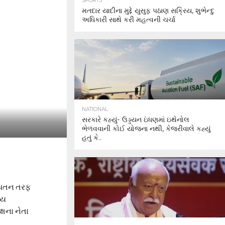
SPORTS
મતદાર યાદીના મુદ્દે યુસુફ પઠાણ સક્રિય, શુભેન્દુ
અધિકારી સાથે કરી મહત્વની ચર્ચા
NATIONAL
સરકારે કહ્યું- ઉડ્ડયન ઇંધણમાં ઇથેનોલ
ભેળવવાની કોઈ યોજના નથી, કેજરીવાલે કહ્યું
હતું કે..
ણ પતન તરફ
્ય
્ષના નેતા