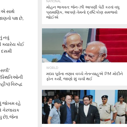
NATIONAL
મોહન ભાગવત: જેન-ઝી આપણી પેઢી કરતાં વધુ
ડીએ સાથે
પ્રામાણિક, આપણે તેમનો દ્રષ્ટિકોણ સમજવો
જોઈએ
ણતો પક્ષ છે,
 નવું
ી ક્યારેય કોઈ
ી દસમી
WORLD
‘અસલી’
મધ્ય પૂર્વના તણાવ વચ્ચે નેતન્યાહૂએ PM મોદીને
પરિસ્થિતિઓની
ફોન કર્યો, જાણો શું ચર્ચા થઈ
્હીપ) વિરુદ્ધ
ું જોખમ રહે
તે ગેરલાયક
 છે), જેના