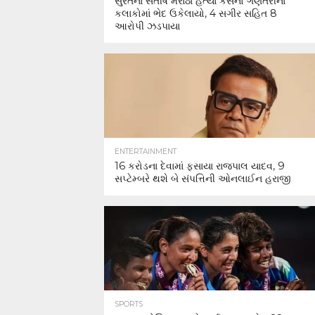
સુરતના સતીષ મરાઠા હત્યા કેસનો ગણતરીના
કલાકોમાં ભેદ ઉકેલાયો, 4 સગીર સહિત 8
આરોપી ઝડપાયા
ENTERTAINMENT
16 કરોડના દેવામાં ફસાયા રાજપાલ યાદવ, 9
સપ્ટેમ્બરે થશે બે સંપત્તિની ઓનલાઈન હરાજી
SPORTS