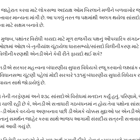
ેરાત કરવા માટે લોકસભા અધ્યક્ષ ઓમ બિરલાને મળીને બળવાખોર જૂ
્તાવાર માન્યતા માંગી છે. આ પગલું તરત જ પક્ષમાંથી અલગ થયેલા સાંસ
માટે સક્ષમ બનાવે છે.
મુજબ, પક્ષાંતર વિરોધી કાયદા માટે મૂળ રાજકીય પક્ષનું ઔપચારિક સંગઠ
ામાં ઓછા બે-તૃતીયાંશ ચૂંટાયેલા ધારાસભ્યો/સાંસદો વિલીનીકરણ માટે
િલીનીકરણથી એનડીએને કેવી રીતે ફાયદો થઈ શકે?
ડીએ સરકાર મહત્ત્વના બંધારણીય સુધારા વિધેયકો રજૂ કરવાનો લક્ષ્યાંક ર
િધાનસભા ચૂંટણી પહેલાં મોદી સરકારે ૧૩૧મું બંધારણીય સુધારો વિધેયક રજૂ ક
યત સાથે જોડાયેલું છે.
તેની તરફેણમાં અને ૨૩૮ સાંસદોએ વિરોધમાં મતદાન કર્યું હતું. પરિણામે
ચાલી રહી છે કે, એનડીએ સત્તાધારી ગઠબંધનમાં ન હોય તેવા પક્ષોના સાંસદ
્રેસ-ડીએમકે વચ્ચેના અણબનાવ પછી ડીએમકે ચોક્કસ મુદ્દાઓ પર એનડીએ
ાનું સમર્થન જાહેર કરવા સાથે ભાજપ આગામી સંસદીય સત્રની સત્તાવાર 
માં આવી ગયું છે.
ાંતર વિરોધી કાયદાએ તેનો મૂળ અર્થ ગુમાવી દીધો હોવાનું વ્યાપકપણે માનવામાં