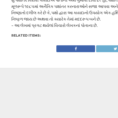
મૂળરૂપે ૧૯૮૫માં અનૈતિક પક્ષાંતર કરનારાઓને સજા આપવા અને સર
નિષ્ણાતો દલીલ કરે છે કે, પક્ષો દ્વારા આ કાયદાનો ઉપયોગ એક 
નિષ્ફળ જાય છે અથવા તો ક્યારેક તેમાં મદદરૂપ બને છે.
– આ લેખમાં પ્રગટ થયેલાં વિચારો લેખકનાં પોતાના છે.
RELATED ITEMS: