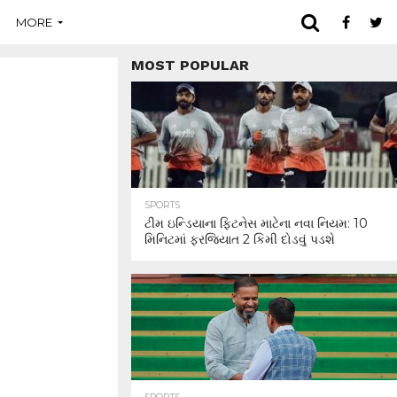
MORE
MOST POPULAR
SPORTS
ટીમ ઇન્ડિયાના ફિટનેસ માટેના નવા નિયમ: 10
મિનિટમાં ફરજિયાત 2 કિમી દોડવું પડશે