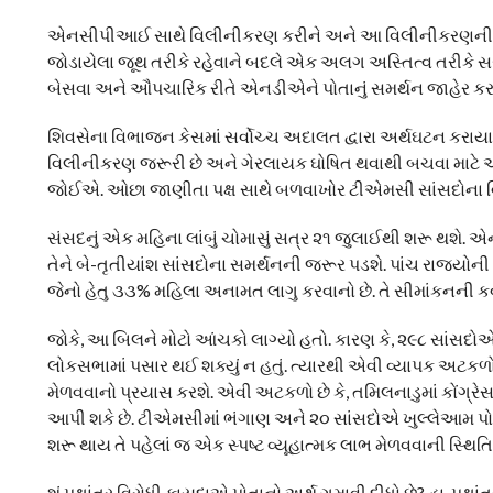
એનસીપીઆઈ સાથે વિલીનીકરણ કરીને અને આ વિલીનીકરણની જાહ
જોડાયેલા જૂથ તરીકે રહેવાને બદલે એક અલગ અસ્તિત્વ તરીકે સત
બેસવા અને ઔપચારિક રીતે એનડીએને પોતાનું સમર્થન જાહેર કરવા 
શિવસેના વિભાજન કેસમાં સર્વોચ્ચ અદાલત દ્વારા અર્થઘટન કરાયા 
વિલીનીકરણ જરૂરી છે અને ગેરલાયક ઘોષિત થવાથી બચવા માટે ઓછ
જોઈએ. ઓછા જાણીતા પક્ષ સાથે બળવાખોર ટીએમસી સાંસદોના વ
સંસદનું એક મહિના લાંબું ચોમાસું સત્ર ૨૧ જુલાઈથી શરૂ થશે. એન
તેને બે-તૃતીયાંશ સાંસદોના સમર્થનની જરૂર પડશે. પાંચ રાજ્યોની વ
જેનો હેતુ ૩૩% મહિલા અનામત લાગુ કરવાનો છે. તે સીમાંકનની કવા
જોકે, આ બિલને મોટો આંચકો લાગ્યો હતો. કારણ કે, ૨૯૮ સાંસદોએ 
લોકસભામાં પસાર થઈ શક્યું ન હતું. ત્યારથી એવી વ્યાપક અટકળો 
મેળવવાનો પ્રયાસ કરશે. એવી અટકળો છે કે, તમિલનાડુમાં કોંગ
આપી શકે છે. ટીએમસીમાં ભંગાણ અને ૨૦ સાંસદોએ ખુલ્લેઆમ પોત
શરૂ થાય તે પહેલાં જ એક સ્પષ્ટ વ્યૂહાત્મક લાભ મેળવવાની સ્થિતિ
શું પક્ષાંતર વિરોધી કાયદાએ પોતાનો અર્થ ગુમાવી દીધો છે? હા, પક્ષ