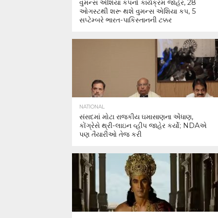
વુમન્સ એશિયા કપનો કાર્યક્રમ જાહેર, 28
ઓગસ્ટથી શરૂ થશે વુમન્સ એશિયા કપ, 5
સપ્ટેમ્બરે ભારત-પાકિસ્તાનની ટક્કર
NATIONAL
સંસદમાં મોટા રાજકીય ઘમાસાણના એંધાણ,
કોંગ્રેસે થ્રી-લાઇન વ્હીપ જાહેર કર્યો; NDAએ
પણ તૈયારીઓ તેજ કરી