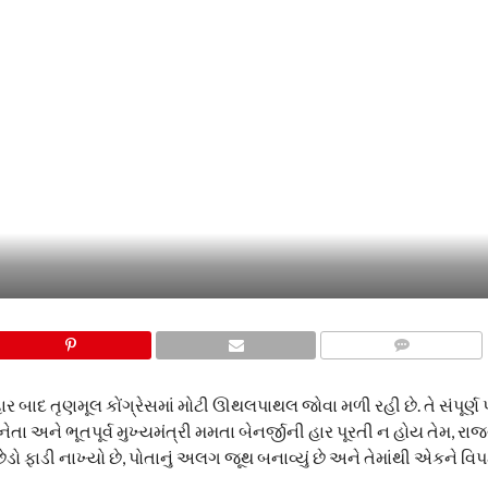
COMMENTS
ાર બાદ તૃણમૂલ કોંગ્રેસમાં મોટી ઊથલપાથલ જોવા મળી રહી છે. તે સંપૂર્
નેતા અને ભૂતપૂર્વ મુખ્યમંત્રી મમતા બેનર્જીની હાર પૂરતી ન હોય તેમ, રાજ
ેડો ફાડી નાખ્યો છે, પોતાનું અલગ જૂથ બનાવ્યું છે અને તેમાંથી એકને વિપક