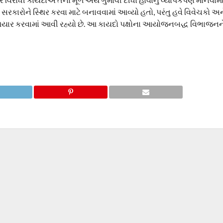
કારોને સ્થિર કરવા માટે બનાવવામાં આવ્યો હતો, પરંતુ હવે વિવેચકો અન
હથિયાર કરવામાં આવી રહ્યો છે. આ કાયદો પક્ષોના આયોજનબદ્ધ વિભાજનને