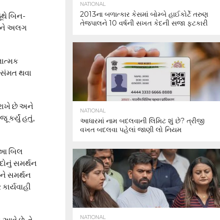
NATIONAL
2013ના બળાત્કાર કેસમાં બોમ્બે હાઈકોર્ટે તરુણ
થે બિન-
તેજપાલને 10 વર્ષની સખત કેદની સજા ફટકારી
દોને અલગ
નાત્મક
 સંમત થવા
ાખે છે અને
NATIONAL
ર્યું હતું,
આધારમાં નામ બદલવાની લિમિટ શું છે? ત્રીજી
વખત બદલવા પહેલાં જાણી લો નિયમ
, આ બિલ
ોનું સમર્થન
ને સમર્થન
કાર્યવાહી
NATIONAL
 આવે છે. તે