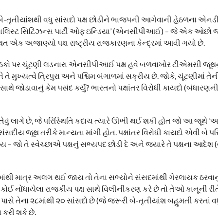
ેમાં બે-તૃતીયાંશથી વધુ સાંસદો પક્ષ છોડીને ભાજપની આગેવાની હેઠળના એન
નાલિસ્ટ સિટિઝન્સ પાર્ટી ઓફ ઇન્ડિયા’ (એનસીપીઆઈ) – જે એક ઓછો જા
સ્થિત એક અજાણ્યો પક્ષ રાષ્ટ્રીય રાજકારણના કેન્દ્રમાં આવી ગયો છે.
ા બેઠકો પર ચૂંટણી લડનારા એનસીપીઆઈ પક્ષ હવે બળવાખોર ટીએમસી જૂથનું
યત્વે ત્રિપુરા અને પશ્ચિમ બંગાળમાં સક્રીય છે. જોકે, ચૂંટણીમાં તેન
જોડાવાનું કેમ પસંદ કર્યું? ભારતનો પક્ષાંતર વિરોધી કાયદો (બંધારણન
 તેવું લાગે છે, જે પરિસ્થિતિ કદાચ ત્યારે ઊભી થઈ શકી હોત જો આ જૂથે 
ંસદીય જૂથ તરીકે માન્યતા માંગી હોત. પક્ષાંતર વિરોધી કાયદો એવી બે 
 જો તે સ્વેચ્છાએ પક્ષનું સભ્યપદ છોડી દે અને જ્યારે તે પક્ષના આદેશ (વ
્ષમાંથી માત્ર અલગ થઈ જાય તો તેના સભ્યોને સંસદમાંથી ગેરલાયક ઠરવાન
કોઈ નોંધાયેલા રાજકીય પક્ષ સાથે વિલીનીકરણ કરે છે તો તેઓ કાનૂની રી
સે તેના ૨૮માંથી ૨૦ સાંસદો છે (જે જરૂરી બે-તૃતીયાંશ બહુમતી કરતાં વધુ
 કરી શકે છે.