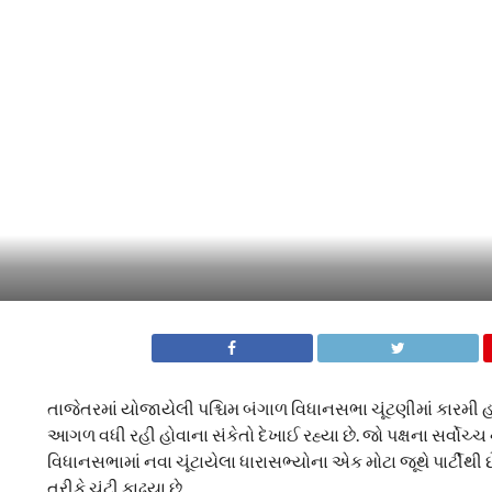
તાજેતરમાં યોજાયેલી પશ્ચિમ બંગાળ વિધાનસભા ચૂંટણીમાં કારમી હ
આગળ વધી રહી હોવાના સંકેતો દેખાઈ રહ્યા છે. જો પક્ષના સર્વોચ્ચ 
વિધાનસભામાં નવા ચૂંટાયેલા ધારાસભ્યોના એક મોટા જૂથે પાર્ટીથી છ
તરીકે ચૂંટી કાઢ્યા છે.