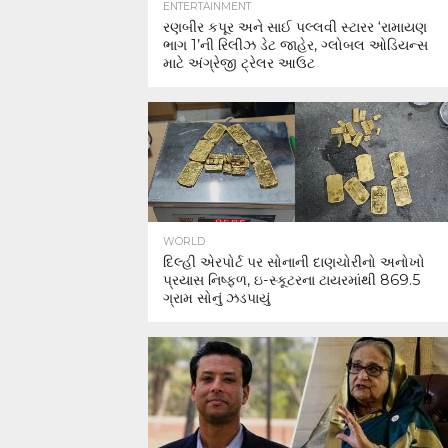
ENTERTAINMENT
રણબીર કપૂર અને સાઈ પલ્લવી સ્ટારર ‘રામાયણ
ભાગ 1’ની રિલીઝ ડેટ જાહેર, ગ્લોબલ ઓડિયન્સ
માટે અંગ્રેજી ટ્રેલર આઉટ
WORLD
દિલ્હી એરપોર્ટ પર સોનાની દાણચોરીનો અનોખો
પ્રયાસ નિષ્ફળ, ઇ-સ્કૂટરના ટાયરમાંથી 869.5
ગ્રામ સોનું ઝડપાયું