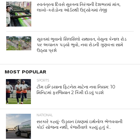
સ્વતંત્રતા દિવસે સુરતના તિરંગાની દેશભરમાં માંગ,
લાખો-કરોડોના ઓર્ડરથી ઉદ્યોગમાં તેજી
સુરતમાં ભુવાનો સિલસિલો યથાવત, વેસુના કેનાલ રોડ
પર અચાનક પડ્યો ભુવો, નવા રોડની ગુણવત્તા સામે
ઉઠ્યા પ્રશ્નો
MOST POPULAR
SPORTS
ટીમ ઇન્ડિયાના ફિટનેસ માટેના નવા નિયમ: 10
મિનિટમાં ફરજિયાત 2 કિમી દોડવું પડશે
NATIONAL
સરકારે કહ્યું- ઉડ્ડયન ઇંધણમાં ઇથેનોલ ભેળવવાની
કોઈ યોજના નથી, કેજરીવાલે કહ્યું હતું કે..