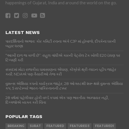
happenings of Gujarat, India and around the world on the go.
LATEST NEWS
પારદર્શિતાનો અભાવ: કોર કમિટી રચના અંગે CJP માં હોબાળો, દીપકેના ઘરની
બહાર ધરણા
“આખી દાળ જ કાળી છે”: રાહુલ ગાંધીએ કારની પેટ્રોલ ટેંક ખોલી E20 ઇંધણ પર
ટિપ્પણી કરી
સંસદમાં મોટા રાજકીય ઘમાસાણના એંધાણ, કોંગ્રેસે થ્રી-લાઇન વ્હીપ જાહેર
કર્યો; NDAએ પણ તૈયારીઓ તેજ કરી
વુમન્સ એશિયા કપનો કાર્યક્રમ જાહેર, 28 ઓગસ્ટથી શરૂ થશે વુમન્સ એશિયા
કપ, 5 સપ્ટેમ્બરે ભારત-પાકિસ્તાનની ટક્કર
28 વર્ષમાં પહેલીવાર હોકી વર્લ્ડ કપમાં એક પણ ભારતીય અમ્પાયર નહીં,
દિગ્ગજોએ વ્યક્ત કરી ચિંતા
POPULAR TAGS
BREAKING
SURAT
FEATURED
FEATURED3
FEATURED1