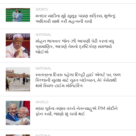
SPORTS
મતદાર યાદીના મુદ્દે યુસુફ પઠાણ સક્રિય, શુભેન્દુ
અધિકારી સાથે કરી મહત્વની ચર્ચા
NATIONAL
મોહન ભાગવત: જેન-ઝી આપણી પેઢી કરતાં વધુ
પ્રામાણિક, આપણે તેમનો દ્રષ્ટિકોણ સમજવો
જોઈએ
NATIONAL
સ્વતંત્રતા દિવસ પહેલા દિલ્હી હાઈ એલર્ટ પર, લાલ
કિલ્લાની સુરક્ષા માટે ચુસ્ત બંદોબસ્ત, AI કેમેરાથી
થશે રિયલ-ટાઈમ મોનિટરિંગ
WORLD
મધ્ય પૂર્વના તણાવ વચ્ચે નેતન્યાહૂએ PM મોદીને
ફોન કર્યો, જાણો શું ચર્ચા થઈ
NATIONAL