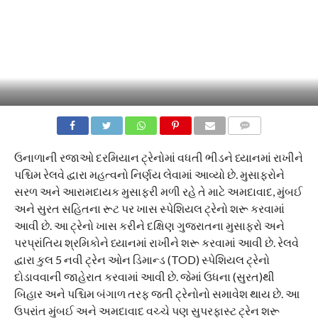
COMMENTS
ઉનાળાની રજાઓ દરમિયાન ટ્રેનોમાં વધતી ભીડને ધ્યાનમાં રાખીને
પશ્ચિમ રેલવે દ્વારા મહત્વનો નિર્ણય લેવામાં આવ્યો છે. મુસાફરોને
સરળ અને આરામદાયક મુસાફરી મળી રહે તે માટે અમદાવાદ, મુંબઈ
અને સુરત સહિતના રૂટ પર ખાસ સ્પેશિયલ ટ્રેનો શરૂ કરવામાં
આવી છે. આ ટ્રેનો ખાસ કરીને દક્ષિણ ગુજરાતના મુસાફરો અને
પરપ્રાંતિય શ્રમિકોને ધ્યાનમાં રાખીને શરૂ કરવામાં આવી છે. રેલવે
દ્વારા કુલ 5 નવી ટ્રેન ઓન ડિમાન્ડ (TOD) સ્પેશિયલ ટ્રેનો
દોડાવવાની જાહેરાત કરવામાં આવી છે. જેમાં ઉધના (સુરત)થી
બિહાર અને પશ્ચિમ બંગાળ તરફ જતી ટ્રેનોનો સમાવેશ થાય છે. આ
ઉપરાંત મુંબઈ અને અમદાવાદ વચ્ચે પણ સુપરફાસ્ટ ટ્રેન શરૂ