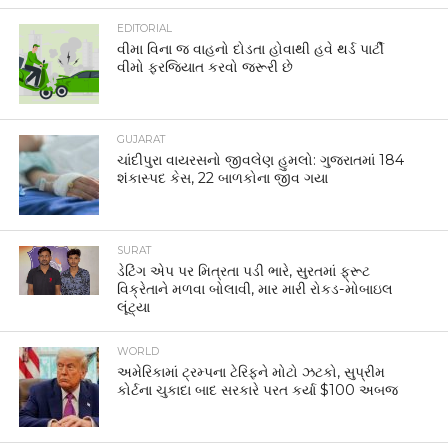
EDITORIAL
વીમા વિના જ વાહનો દોડતા હોવાથી હવે થર્ડ પાર્ટી
વીમો ફરજિયાત કરવો જરૂરી છે
GUJARAT
ચાંદીપુરા વાયરસનો જીવલેણ હુમલો: ગુજરાતમાં 184
શંકાસ્પદ કેસ, 22 બાળકોના જીવ ગયા
SURAT
ડેટિંગ એપ પર મિત્રતા પડી ભારે, સુરતમાં ફ્રૂટ
વિક્રેતાને મળવા બોલાવી, માર મારી રોકડ-મોબાઇલ
લૂંટ્યા
WORLD
અમેરિકામાં ટ્રમ્પના ટેરિફને મોટો ઝટકો, સુપ્રીમ
કોર્ટના ચુકાદા બાદ સરકારે પરત કર્યા $100 અબજ