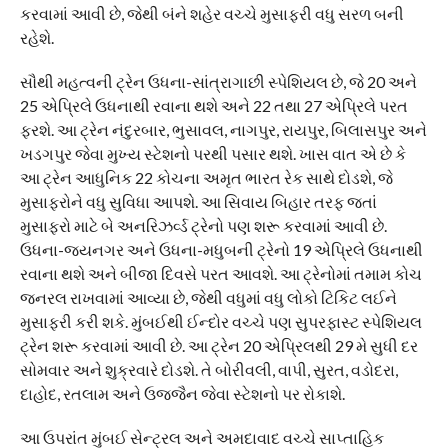
કરવામાં આવી છે, જેથી બંને શહેર વચ્ચે મુસાફરી વધુ સરળ બની
રહેશે.
સૌથી મહત્વની ટ્રેન ઉધના-સાંત્રાગાછી સ્પેશિયલ છે, જે 20 અને
25 એપ્રિલે ઉધનાથી રવાના થશે અને 22 તથા 27 એપ્રિલે પરત
ફરશે. આ ટ્રેન નંદુરબાર, ભુસાવલ, નાગપુર, રાયપુર, બિલાસપુર અને
ખડગપુર જેવા મુખ્ય સ્ટેશનો પરથી પસાર થશે. ખાસ વાત એ છે કે
આ ટ્રેન આધુનિક 22 કોચના અમૃત ભારત રેક સાથે દોડશે, જે
મુસાફરોને વધુ સુવિધા આપશે. આ સિવાય બિહાર તરફ જતાં
મુસાફરો માટે બે અનરિઝર્વ્ડ ટ્રેનો પણ શરૂ કરવામાં આવી છે.
ઉધના-જયનગર અને ઉધના-મધુબની ટ્રેનો 19 એપ્રિલે ઉધનાથી
રવાના થશે અને બીજા દિવસે પરત આવશે. આ ટ્રેનોમાં તમામ કોચ
જનરલ રાખવામાં આવ્યા છે, જેથી વધુમાં વધુ લોકો ટિકિટ લઈને
મુસાફરી કરી શકે. મુંબઈથી ઈન્દોર વચ્ચે પણ સુપરફાસ્ટ સ્પેશિયલ
ટ્રેન શરૂ કરવામાં આવી છે. આ ટ્રેન 20 એપ્રિલથી 29 મે સુધી દર
સોમવાર અને શુક્રવારે દોડશે. તે બોરીવલી, વાપી, સુરત, વડોદરા,
દાહોદ, રતલામ અને ઉજ્જૈન જેવા સ્ટેશનો પર રોકાશે.
આ ઉપરાંત મુંબઈ સેન્ટ્રલ અને અમદાવાદ વચ્ચે સાપ્તાહિક