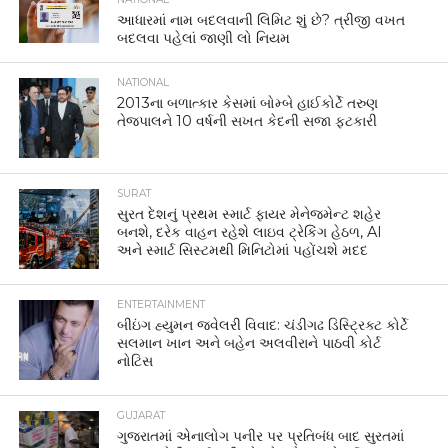
આધારમાં નામ બદલવાની લિમિટ શું છે? ત્રીજી વખત
બદલવા પહેલાં જાણી લો નિયમ
NATIONAL
2013ના બળાત્કાર કેસમાં બોમ્બે હાઈકોર્ટે તરુણ
તેજપાલને 10 વર્ષની સખત કેદની સજા ફટકારી
SURAT
સુરત દેશનું પ્રથમ સ્માર્ટ ફાયર મેનેજમેન્ટ શહેર
બનશે, દરેક વાહન રહેશે લાઇવ ટ્રેકિંગ હેઠળ, AI
અને સ્માર્ટ સિસ્ટમથી મિનિટોમાં પહોંચશે મદદ
ENTERTAINMENT
બીઇંગ હ્યુમન જ્વેલરી વિવાદ: ચંડીગઢ ડિસ્ટ્રિક્ટ કોર્ટે
સલમાન ખાન અને બહેન અલવીરાને પાઠવી કોર્ટ
નોટિસ
GUJARAT
ગુજરાતમાં એનાલોગ પનીર પર પ્રતિબંધ બાદ સુરતમાં