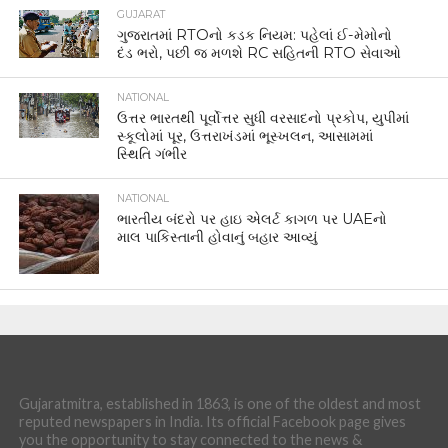
GUJARAT
ગુજરાતમાં RTOનો કડક નિયમ: પહેલાં ઈ-મેમોનો
દંડ ભરો, પછી જ મળશે RC સહિતની RTO સેવાઓ
NATIONAL
ઉત્તર ભારતથી પૂર્વોત્તર સુધી વરસાદનો પ્રકોપ, યુપીમાં
સ્કૂલોમાં પૂર, ઉત્તરાખંડમાં ભૂસ્ખલન, આસામમાં
સ્થિતિ ગંભીર
NATIONAL
ભારતીય બંદરો પર હાઇ એલર્ટ કાગળ પર UAEનો
માલ પાકિસ્તાની હોવાનું બહાર આવ્યું
Gujaratmitra, established in 1863, is one of the oldest and most
reputed newspapers in India. Its official Facebook page gives
you the opportunity to stay connected to the news &