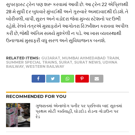
સુપરફાસ્ટ ટ્રેન પણ શરૂ કરવામાં આવી છે. આ ટ્રેન 22 એપ્રિલથી
28 મે સુધી દર બુધવારે મુંબઈથી અને ગુરુવારે અમદાવાદથી દોડશે. તે
બોરીવલી, વાપી, સુરત અને વડોદરા જેવા મુખ્ય સ્ટેશનો પર ઉભી
રહેશે. રેલવે તંત્રએ મુસાફરોને આગોતરા રિઝર્વેશન કરાવવા અપીલ
કરી છે, જેથી અંતિમ સમયે મુશ્કેલી ન પડે. આ ખાસ વ્યવસ્થાથી
ઉનાળામાં મુસાફરી વધુ સરળ અને સુવિધાજનક બનશે.
RELATED ITEMS:
GUJARAT
,
MUMBAI AHMEDABAD TRAIN
,
SUMMER SPECIAL TRAINS
,
SURAT
,
SURAT NEWS
,
UDHNA
RAILWAY
,
WESTERN RAILWAY
RECOMMENDED FOR YOU
ગુજરાતમાં એનાલોગ પનીર પર પ્રતિબંધ બાદ સુરતમાં
પ્રથમ મોટી કાર્યવાહી, ઘોડદોડ રોડના ગોડાઉન પર
રેડ