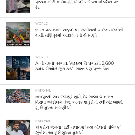
પ્રથમ મોટી કાર્યવાહી, ઘોડદોડ રોડના ગોડાઉન પર
રેડ
WORLD
ભારત-મ્યાનમાર સરહદ પર જમીનની અદલાબદલીની
ચર્ચા, મણિપુરમાં આંદોલનની ચેતવણી
WORLD
AIનો વધતો પ્રભાવ, Visaએ વિશ્વભરમાં 2,600
કર્મચારીઓને છૂટા કર્યા, ભારત પણ પ્રભાવિત
NATIONAL
નાગપુરથી લઈ જયપુર સુધી, દેશભરમાં અનામત
વિરોધી આંદોલન તેજ, અનેક શહેરોમાં રેલીઓ; જાણો
શું છે મુખ્ય માગણીઓ
NATIONAL
કોકરોચ જનતા પાર્ટી ચલાવશે ‘ક્યા બોલતી પબ્લિક’
ઝુંબેશ, આ હશે મુખ્ય મુદ્દાઓ..