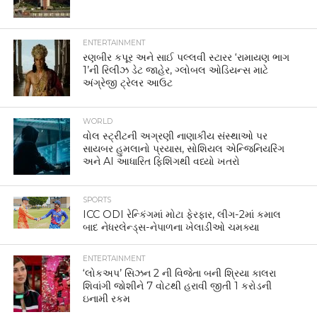
ENTERTAINMENT
રણબીર કપૂર અને સાઈ પલ્લવી સ્ટારર ‘રામાયણ ભાગ
1’ની રિલીઝ ડેટ જાહેર, ગ્લોબલ ઓડિયન્સ માટે
અંગ્રેજી ટ્રેલર આઉટ
WORLD
વોલ સ્ટ્રીટની અગ્રણી નાણાકીય સંસ્થાઓ પર
સાયબર હુમલાનો પ્રયાસ, સોશિયલ એન્જિનિયરિંગ
અને AI આધારિત ફિશિંગથી વધ્યો ખતરો
SPORTS
ICC ODI રેન્કિંગમાં મોટા ફેરફાર, લીગ-2માં કમાલ
બાદ નેધરલેન્ડ્સ-નેપાળના ખેલાડીઓ ચમક્યા
ENTERTAINMENT
‘લોકઅપ’ સિઝન 2 ની વિજેતા બની શ્રિયા કાલરા
શિવાંગી જોશીને 7 વોટથી હરાવી જીતી 1 કરોડની
ઇનામી રકમ