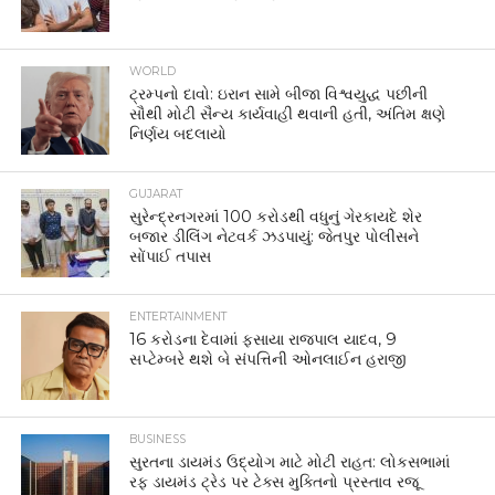
WORLD
ટ્રમ્પનો દાવો: ઇરાન સામે બીજા વિશ્વયુદ્ધ પછીની
સૌથી મોટી સૈન્ય કાર્યવાહી થવાની હતી, અંતિમ ક્ષણે
નિર્ણય બદલાયો
GUJARAT
સુરેન્દ્રનગરમાં 100 કરોડથી વધુનું ગેરકાયદે શેર
બજાર ડીલિંગ નેટવર્ક ઝડપાયું: જેતપુર પોલીસને
સોંપાઈ તપાસ
ENTERTAINMENT
16 કરોડના દેવામાં ફસાયા રાજપાલ યાદવ, 9
સપ્ટેમ્બરે થશે બે સંપત્તિની ઓનલાઈન હરાજી
BUSINESS
સુરતના ડાયમંડ ઉદ્યોગ માટે મોટી રાહત: લોકસભામાં
રફ ડાયમંડ ટ્રેડ પર ટેક્સ મુક્તિનો પ્રસ્તાવ રજૂ