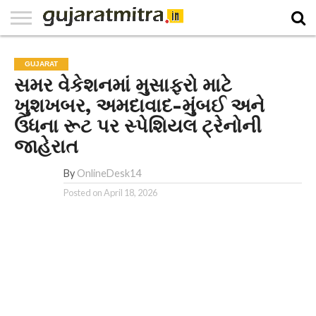
E-
PAPER
NATIONAL
WORLD
BUSINESS
SPORTS
GUJARAT
OPINION
MORE
GUJARAT
સમર વેકેશનમાં મુસાફરો માટે
ખુશખબર, અમદાવાદ-મુંબઈ અને
ઉધના રૂટ પર સ્પેશિયલ ટ્રેનોની
જાહેરાત
By
OnlineDesk14
Posted on
April 18, 2026