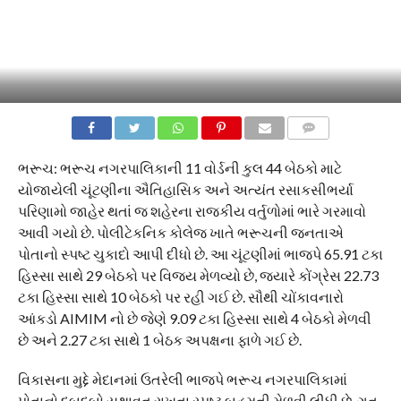
COMMENTS
ભરૂચ: ભરૂચ નગરપાલિકાની 11 વોર્ડની કુલ 44 બેઠકો માટે
યોજાયેલી ચૂંટણીના ઐતિહાસિક અને અત્યંત રસાકસીભર્યા
પરિણામો જાહેર થતાં જ શહેરના રાજકીય વર્તુળોમાં ભારે ગરમાવો
આવી ગયો છે. પોલીટેકનિક કોલેજ ખાતે ભરૂચની જનતાએ
પોતાનો સ્પષ્ટ ચુકાદો આપી દીધો છે. આ ચૂંટણીમાં ભાજપે 65.91 ટકા
હિસ્સા સાથે 29 બેઠકો પર વિજય મેળવ્યો છે, જ્યારે કોંગ્રેસ 22.73
ટકા હિસ્સા સાથે 10 બેઠકો પર રહી ગઈ છે. સૌથી ચોંકાવનારો
આંકડો AIMIM નો છે જેણે 9.09 ટકા હિસ્સા સાથે 4 બેઠકો મેળવી
છે અને 2.27 ટકા સાથે 1 બેઠક અપક્ષના ફાળે ગઈ છે.
વિકાસના મુદ્દે મેદાનમાં ઉતરેલી ભાજપે ભરૂચ નગરપાલિકામાં
પોતાનો દબદબો યથાવત રાખતા સ્પષ્ટ બહુમતી મેળવી લીધી છે. ગત