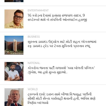
ENTERTAINMENT
16 કરોડના દેવામાં ફસાયા રાજપાલ યાદવ, 9
સપ્ટેમ્બરે થશે બે સંપત્તિની ઓનલાઈન હરાજી
BUSINESS
સુરતના ડાયમંડ ઉદ્યોગ માટે મોટી રાહત: લોકસભામાં
રફ ડાયમંડ ટ્રેડ પર ટેક્સ મુક્તિનો પ્રસ્તાવ રજૂ
NATIONAL
કોકરોચ જનતા પાર્ટી ચલાવશે ‘ક્યા બોલતી પબ્લિક’
ઝુંબેશ, આ હશે મુખ્ય મુદ્દાઓ..
WORLD
ટ્રમ્પનો દાવો: ઇરાન સામે બીજા વિશ્વયુદ્ધ પછીની
સૌથી મોટી સૈન્ય કાર્યવાહી થવાની હતી, અંતિમ ક્ષણે
નિર્ણય બદલાયો