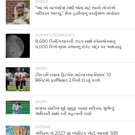
WORLD
“આ એ બાંગ્લાદેશ નથી જેના માટે લાખો લોકોએ
બલિદાન આપ્યું,” શેખ હસીનાનું વર્ચ્યુઅલ સંબોધન
SCIENCE & TECHNOLOGY
8,690 કિમી/કલાકની ઝડપ સાથે સ્પેસએક્સનું
4,000 કિલોગ્રામ વજનનું રોકેટ ચંદ્ર પર અથડાયું
SPORTS
ટીમ ઇન્ડિયાના ફિટનેસ માટેના નવા નિયમ: 10
મિનિટમાં ફરજિયાત 2 કિમી દોડવું પડશે
SPORTS
મતદાર યાદીના મુદ્દે યુસુફ પઠાણ સક્રિય, શુભેન્દુ
અધિકારી સાથે કરી મહત્વની ચર્ચા
NATIONAL
એપ્રિલ-મે 2027 માં પ્લાસ્ટિક નોટો આવશે: RBI