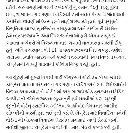
ટર્મની સરખામણીમાં પક્ષને 2 બેઠકોનું નુકસાન વેઠવું પડ્યું હોવા
છતાં, ભાજપના ગઢ ગણાતા વોર્ડ 3થી 7 માં સતત પેનલ વિજેતા થતાં
કેસરિયા છાવણીમાં ઉત્સાહનો માહોલ છવાયો હતો. પૂર્વ પ્રમુખો
વિભૂતિબા યાદવ, સુરભિબેન તમાકુવાલા અને કારોબારી ચેરમેન
હેમેન્દ્ર પ્રજાપતિ જેવા દિગ્ગજ નેતાઓ ફરી એકવાર ચૂંટાઈ
આવતા કાર્યકરોએ વિજયના નારા લગાવી વાતાવરણ ગજવી દીધું
હતું. અંતિમ ચરણમાં વોર્ડ 11 માં પણ ભાજપના ચિરાગ ભટ્ટ, ગણેશ
કાયસ્થ, સ્વાતિ જાદવ અને કાજોલ વસાવાની પેનલ વિજેતા બનતા
કોંગ્રેસની ગાબડું પાડવાની કોશિશ નિષ્ફળ રહી હતી.
આ ચૂંટણીમાં મુખ્ય વિપક્ષી પાર્ટી કોંગ્રેસને મોટો ઝટકો લાગ્યો છે.
કોંગ્રેસે પોતાના પરંપરાગત ગઢ ગણાતા વોર્ડ 1 અને 2 માં ઉમેદવારોને
વિજય અપાવ્યો હતો. વોર્ડ 1 માં એક ભાજપે એક ડ્રાઇવરને ટિકિટ
આપી હતી. જેને રાજ્યના ગૃહમંત્રી હર્ષ સંઘવીએ પણ ‘ચૂંટણી
જીતીને વોર્ડનું ડ્રાઇવિંગ કરો’ તેવા આશીર્વાદ મેળવનાર આસીફ
સોલંકીની કારમી હાર થઈ હતી. જો કે, કોંગ્રેસ માટે વિવાદિત બનેલી
વોર્ડ-1 ની બેઠકમાં વિવાદમાં ઘેરાયેલ સમસાદ અલી સૈયદ જંગી
મતોથી જીતતા કોંગ્રેસે આ વોર્ડની તમામ બેઠકો કબ્જે કરી હતી.