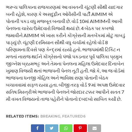
ભરૂચ પાલિકાના રાજકારણમાં આ વખતની ચૂંટણી સૌથી યાદગાર
બની રહેશે, કારણ કે અસદુદ્દીન ઓવૈસીની પાર્ટી AIMIM એ
પોતાની પકડ વધુ મજબૂત બનાવી છે. વોર્ડ 10માં AIMIMની આખી
પેનલના ચારેય ઉમેદવારો વિજયી થયાં છે. 4 બેઠક પર કબજો
જમાવીને AIMIM એ ખાસ કરીને કોંગ્રેસની મતબેંકમાં મોટું ગાબડું
પાડ્યું છે. ચૂંટણી દરમિયાન સૌથી વધુ ચર્ચામાં રહેલો વોર્ડ 8
પરિણામના દિવસે પણ કેન્દ્રમાં રહ્યો હતો. ભાજપમાંથી ટિકિટ ન
મળતાં નારાજ થઈને કોંગ્રેસનો પંજો પકડનાર પૂર્વ પાલિકા પ્રમુખ
જીગ્નેશ બ્રહ્મભટ્ટ અને તેમના પેનલના મહિલા ઉમેદવાર દિનાબેન
ખુમાણ વિજયી થતાં ભાજપની પેનલ તૂટી હતી. જો કે, આ જ વોર્ડમાં
ભાજપના ધનજી ગોહિલ અને ભાવિશા રાણા પોતાની બેઠક
બચાવવામાં સફળ રહ્યા હતા. બીજી તરફ વોર્ડ 9 માં અપક્ષ ઉમેદવાર
સતિષ મિસ્ત્રીએ ભાજપની પેનલને જોરદાર ટક્કર આપીને સતત 7
મી વખત વિજયનો તાજ પહેરીને પોતાનો દબદબો સાબિત કર્યો છે.
RELATED ITEMS:
BREAKING
,
FEATURED6