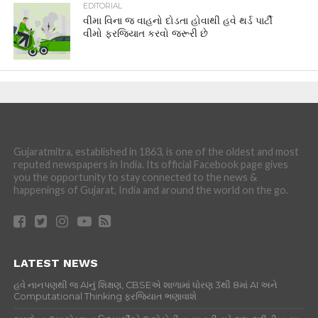
EDITORIAL
વીમા વિના જ વાહનો દોડતા હોવાથી હવે થર્ડ પાર્ટી
વીમો ફરજિયાત કરવો જરૂરી છે
Gujaratmitra, established in 1863, is one of the oldest and most
reputed newspapers in India. Its official Facebook page gives
you the opportunity to stay connected to the news &
happenings of Gujarat, India and around the world on the go.
LATEST NEWS
હવે નાનપણથી જ AIનું શિક્ષણ, CBSEએ શાળામાં ધોરણ 3થી 8માં AI અને
Computational Thinking ફરજિયાત ભણાવાશે