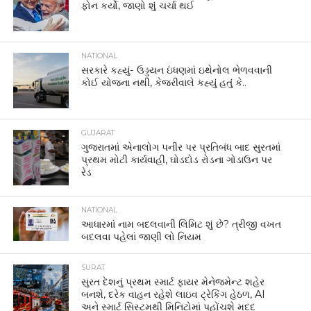
ફોન કર્યો, જાણો શું ચર્ચા થઈ
NATIONAL
સરકારે કહ્યું- ઉડ્ડયન ઇંધણમાં ઇથેનોલ ભેળવવાની
કોઈ યોજના નથી, કેજરીવાલે કહ્યું હતું કે..
GUJARAT
ગુજરાતમાં એનાલોગ પનીર પર પ્રતિબંધ બાદ સુરતમાં
પ્રથમ મોટી કાર્યવાહી, ઘોડદોડ રોડના ગોડાઉન પર
રેડ
NATIONAL
આધારમાં નામ બદલવાની લિમિટ શું છે? ત્રીજી વખત
બદલવા પહેલાં જાણી લો નિયમ
SURAT
સુરત દેશનું પ્રથમ સ્માર્ટ ફાયર મેનેજમેન્ટ શહેર
બનશે, દરેક વાહન રહેશે લાઇવ ટ્રેકિંગ હેઠળ, AI
અને સ્માર્ટ સિસ્ટમથી મિનિટોમાં પહોંચશે મદદ