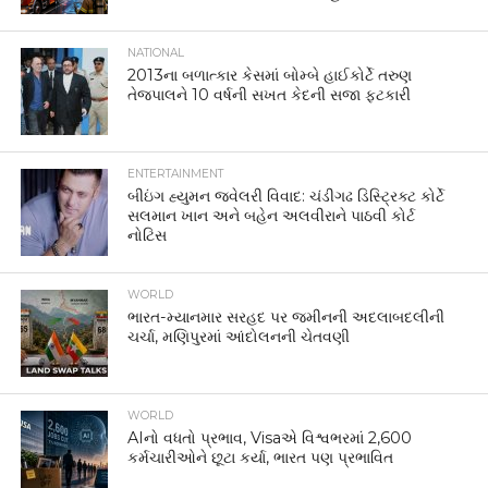
NATIONAL
2013ના બળાત્કાર કેસમાં બોમ્બે હાઈકોર્ટે તરુણ
તેજપાલને 10 વર્ષની સખત કેદની સજા ફટકારી
ENTERTAINMENT
બીઇંગ હ્યુમન જ્વેલરી વિવાદ: ચંડીગઢ ડિસ્ટ્રિક્ટ કોર્ટે
સલમાન ખાન અને બહેન અલવીરાને પાઠવી કોર્ટ
નોટિસ
WORLD
ભારત-મ્યાનમાર સરહદ પર જમીનની અદલાબદલીની
ચર્ચા, મણિપુરમાં આંદોલનની ચેતવણી
WORLD
AIનો વધતો પ્રભાવ, Visaએ વિશ્વભરમાં 2,600
કર્મચારીઓને છૂટા કર્યા, ભારત પણ પ્રભાવિત