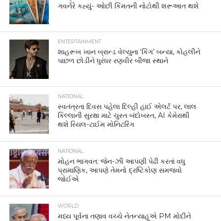
ગવર્નરે કહ્યું- ઓછી કિંમતની નોટોથી શરૂઆત થશે
ENTERTAINMENT
શાહરૂખ ખાન બ્રાન્ડ વેલ્યુના ‘કિંગ’ બન્યા, કોહલીને
પાછળ છોડીને ધુરંધર રણવીર બીજા સ્થાને
NATIONAL
સ્વતંત્રતા દિવસ પહેલા દિલ્હી હાઈ એલર્ટ પર, લાલ
કિલ્લાની સુરક્ષા માટે ચુસ્ત બંદોબસ્ત, AI કેમેરાથી
થશે રિયલ-ટાઈમ મોનિટરિંગ
NATIONAL
મોહન ભાગવત: જેન-ઝી આપણી પેઢી કરતાં વધુ
પ્રામાણિક, આપણે તેમનો દ્રષ્ટિકોણ સમજવો
જોઈએ
WORLD
મધ્ય પૂર્વના તણાવ વચ્ચે નેતન્યાહૂએ PM મોદીને