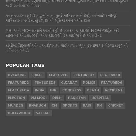
થાઇલેન્ડ: 9મા ધોરણના વિદ્યાર્થીએ 8 લોકોની હત્યા કરી, ઘરે દાદા-દાદીની હત્યા
પછી શાળામાં ગોળીબાર
આતંકવાદના મુદ્દે શેખ હસીનાના પુત્રે પાકિસ્તાનને ઘેર્યું: ‘બાંગ્લાદેશ બીજું
પાકિસ્તાન બની રહ્યું છે’, ISIની ભૂમિકા અંગે ગંભીર દાવો
RBI અને MCAના નામે આવી રહી છે ખતરનાક ફાઇલો, I4Cએ જાહેર કરી
સાયબર એડવાઇઝરી, એક ફાઇલથી હેક થઈ શકે છે એકાઉન્ટ
રાંચીમાં વિદ્યાર્થીઓના આંદોલનમાં મોટો વળાંક: ભૂખ હડતાળ પર બેઠેલા રાહુલની
તબિયત લથડી
POPULAR TAGS
BREAKING
SURAT
FEATURED
FEATURED3
FEATURED1
FEATURED2
FEATURED5
GUJARAT
POLICE
FEATURED6
FEATURED4
INDIA
BJP
CONGRESS
DEATH
ACCIDENT
ELECTION
PM MODI
DELHI
PAKISTAN
HOSPITAL
MURDER
BHARUCH
CM
SPORTS
RAIN
PM
CRICKET
BOLLYWOOD
VALSAD