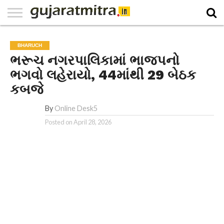
E-
PAPER
NATIONAL
WORLD
BUSINESS
SPORTS
GUJARAT
OPINION
MORE
BHARUCH
ભરૂચ નગરપાલિકામાં ભાજપનો
ભગવો લહેરાયો, 44માંથી 29 બેઠક
કબજે
By
Online Desk5
Posted on
April 28, 2026