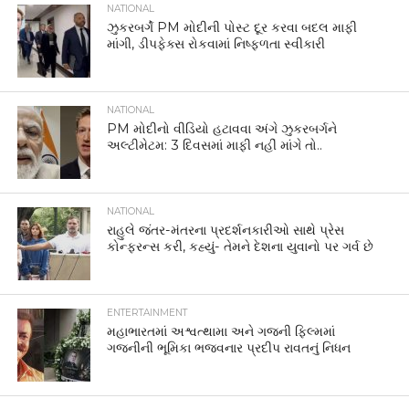
NATIONAL
ઝુકરબર્ગે PM મોદીની પોસ્ટ દૂર કરવા બદલ માફી
માંગી, ડીપફેક્સ રોકવામાં નિષ્ફળતા સ્વીકારી
NATIONAL
PM મોદીનો વીડિયો હટાવવા અંગે ઝુકરબર્ગને
અલ્ટીમેટમ: 3 દિવસમાં માફી નહીં માંગે તો..
NATIONAL
રાહુલે જંતર-મંતરના પ્રદર્શનકારીઓ સાથે પ્રેસ
કોન્ફરન્સ કરી, કહ્યું- તેમને દેશના યુવાનો પર ગર્વ છે
ENTERTAINMENT
મહાભારતમાં અશ્વત્થામા અને ગજની ફિલ્મમાં
ગજનીની ભૂમિકા ભજવનાર પ્રદીપ રાવતનું નિધન