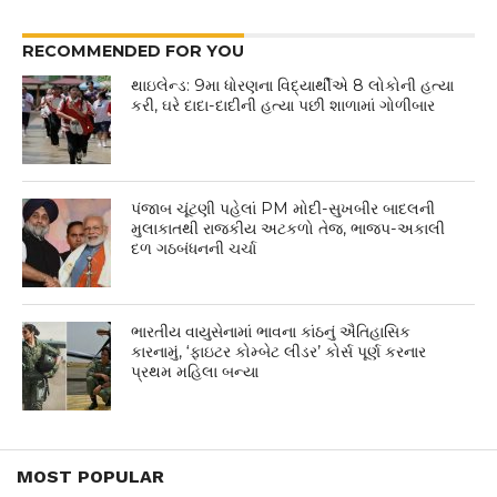
RECOMMENDED FOR YOU
થાઇલેન્ડ: 9મા ધોરણના વિદ્યાર્થીએ 8 લોકોની હત્યા
કરી, ઘરે દાદા-દાદીની હત્યા પછી શાળામાં ગોળીબાર
પંજાબ ચૂંટણી પહેલાં PM મોદી-સુખબીર બાદલની
મુલાકાતથી રાજકીય અટકળો તેજ, ભાજપ-અકાલી
દળ ગઠબંધનની ચર્ચા
ભારતીય વાયુસેનામાં ભાવના કાંઠનું ઐતિહાસિક
કારનામું, ‘ફાઇટર કોમ્બેટ લીડર’ કોર્સ પૂર્ણ કરનાર
પ્રથમ મહિલા બન્યા
MOST POPULAR