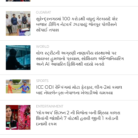
GUJARAT
સુરેન્દ્રનગરમાં 100 કરોડથી વધુનું ગેરકાયદે શેર
બજાર ડીલિંગ નેટવર્ક ઝડપાયું: જેતપુર પોલીસને
સોંપાઈ તપાસ
WORLD
વોલ સ્ટ્રીટની અગ્રણી નાણાકીય સંસ્થાઓ પર
સાયબર હુમલાનો પ્રયાસ, સોશિયલ એન્જિનિયરિંગ
અને AI આધારિત ફિશિંગથી વધ્યો ખતરો
SPORTS
ICC ODI રેન્કિંગમાં મોટા ફેરફાર, લીગ-2માં કમાલ
બાદ નેધરલેન્ડ્સ-નેપાળના ખેલાડીઓ ચમક્યા
ENTERTAINMENT
‘લોકઅપ’ સિઝન 2 ની વિજેતા બની શ્રિયા કાલરા
શિવાંગી જોશીને 7 વોટથી હરાવી જીતી 1 કરોડની
ઇનામી રકમ