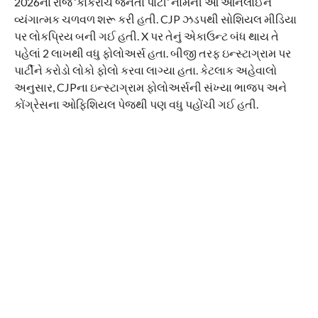
2026ના રોજ ‘કોકરોચ જનતા પાર્ટી’ નામની આ ઓનલાઈન
વ્યંગાત્મક ચળવળ શરૂ કરી હતી. CJP ઝડપથી સોશિયલ મીડિયા
પર લોકપ્રિય બની ગઈ હતી. X પર તેનું એકાઉન્ટ બંધ થાય તે
પહેલાં 2 લાખથી વધુ ફોલોઅર્સ હતા. બીજી તરફ ઇન્સ્ટાગ્રામ પર
પાર્ટીને કરોડો લોકો ફોલો કરવા લાગ્યા હતા. કેટલાક અહેવાલો
અનુસાર, CJPના ઇન્સ્ટાગ્રામ ફોલોઅર્સની સંખ્યા ભાજપ અને
કોંગ્રેસના ઓફિશિયલ પેજથી પણ વધુ પહોંચી ગઈ હતી.