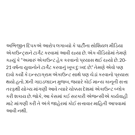
અભિજીત દિપકએ આરોપ લગાવ્યો કે પાર્ટીના સોશિયલ મીડિયા
એકાઉન્ટ્સને ટાર્ગેટ કરવામાં આવી રહ્યા છે. એક વીડિયોમાં તેમણે
કહ્યું કે “અમારું એકાઉન્ટ હેક કરવાનો પ્રયાસ થઈ રહ્યો છે. 20-
21 વર્ષના યુવાનોને ટાર્ગેટ કરવાનું ખૂબ દુઃખદ છે.” તેમણે એવો પણ
દાવો કર્યો કે ઇન્સ્ટાગ્રામ એકાઉન્ટ સાથે પણ ચેડાં કરવાનો પ્રયાસ
થયો હતો. Xની ગાઇડલાઇન મુજબ, જ્યારે કોઈ માન્ય કાનૂની સત્તા
તરફથી યોગ્ય માંગણી આવે ત્યારે ચોક્કસ દેશમાં એકાઉન્ટ બ્લોક
કરી શકાય છે. જોકે, આ કેસમાં કઈ સરકારી એજન્સીએ કાર્યવાહી
માટે માંગણી કરી તે અંગે જાહેરમાં કોઈ સત્તાવાર માહિતી આપવામાં
આવી નથી.