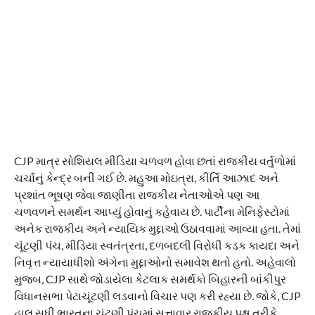
CJP માત્ર સોશિયલ મીડિયા ચળવળ હોવા છતાં રાજકીય વર્તુળોમાં
ચર્ચાનું કેન્દ્ર બની ગઈ છે. મહુઆ મોઇત્રા, કીર્તિ આઝાદ અને
પ્રશાંત ભૂષણ જેવા જાણીતા રાજકીય નેતાઓએ પણ આ
ચળવળને સમર્થન આપ્યું હોવાનું કહેવાય છે. પાર્ટીના મેનિફેસ્ટોમાં
અનેક રાજકીય અને ન્યાયિક મુદ્દાઓ ઉઠાવવામાં આવ્યા હતા. તેમાં
ચૂંટણી પંચ, મીડિયા સ્વતંત્રતા, દળબદલી વિરોધી કડક કાયદા અને
નિવૃત્ત ન્યાયાધીશો અંગેના મુદ્દાઓનો સમાવેશ થતો હતો. અહેવાલો
મુજબ, CJP સાથે જોડાયેલા કેટલાક સમર્થકો બિહારની બાંકીપુર
વિધાનસભા પેટાચૂંટણી લડવાનો વિચાર પણ કરી રહ્યા છે. જોકે, CJP
હાલ સુધી ભારતના ચૂંટણી પંચમાં સત્તાવાર રાજકીય પક્ષ તરીકે