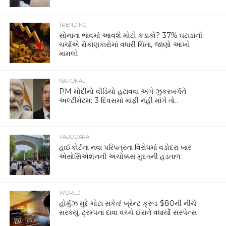
TRENDING
સોનાના ભાવમાં આવશે મોટો કડાકો? 37% ઘટાડાની
ચર્ચાએ રોકાણકારોમાં વધારી ચિંતા, જાણો આખો
મામલો
NATIONAL
PM મોદીનો વીડિયો હટાવવા અંગે ઝુકરબર્ગને
અલ્ટીમેટમ: 3 દિવસમાં માફી નહીં માંગે તો..
VADODARA
હાઈકોર્ટના નવા પરિપત્રના વિરોધમાં વડોદરા બાર
એસોસિએશનની અચોક્કસ મુદતની હડતાળ
WORLD
હોર્મુઝ મુદ્દે મોટા સંકેત! બ્રેન્ટ ક્રૂડ $80ની નીચે
સરક્યું, ટ્રમ્પના દાવા વચ્ચે ઈરાને વધાર્યો સસ્પેન્સ