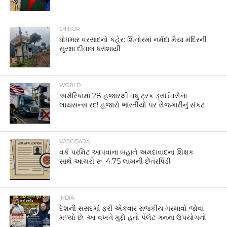
SHINOR
ધોધમાર વરસાદનો કહેર: શિનોરમાં નર્મદા મૈયા મંદિરની
સુરક્ષા દીવાલ ધરાશાયી
WORLD
અમેરિકામાં 28 હજારથી વધુ ટ્રક ડ્રાઈવરોના
લાયસન્સ રદ! હજારો ભારતીયો પર રોજગારીનું સંકટ
VADODARA
વર્ક પરમિટ આપવાના બહાને અમદાવાદના શિક્ષક
સાથે આચરી રૂ. 4.75 લાખની છેતરપિંડી
INDIA
દેશની સંસદમાં ફરી એકવાર રાજકીય ગરમાવો જોવા
મળ્યો છે. આ વખતે મુદ્દો હતો પેલેટ ગનના ઉપયોગનો