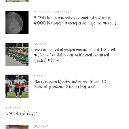
SCIENCE & TECHNOLOGY
8,690 કિમી/કલાકની ઝડપ સાથે સ્પેસએક્સનું
4,000 કિલોગ્રામ વજનનું રોકેટ ચંદ્ર પર અથડાયું
GUJARAT
અમદાવાદમાં સીએનજીના ભાવવધારા સામે 1 લાખથી
વધુ રિક્ષાઓના પૈડાં થંભ્યા: બે દિવસની હડતાલની
મુસાફરો પરેશાન
SPORTS
ટીમ ઇન્ડિયાના ફિટનેસ માટેના નવા નિયમ: 10
મિનિટમાં ફરજિયાત 2 કિમી દોડવું પડશે
BUSINESS
અંતે જોઈએ છે શું?
GUJARAT