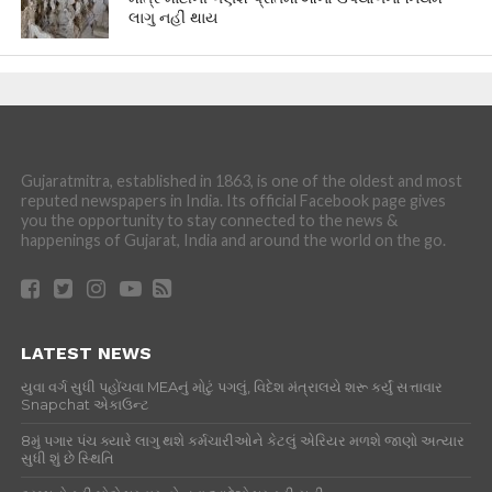
લાગુ નહીં થાય
Gujaratmitra, established in 1863, is one of the oldest and most
reputed newspapers in India. Its official Facebook page gives
you the opportunity to stay connected to the news &
happenings of Gujarat, India and around the world on the go.
LATEST NEWS
યુવા વર્ગ સુધી પહોંચવા MEAનું મોટું પગલું, વિદેશ મંત્રાલયે શરૂ કર્યું સત્તાવાર
Snapchat એકાઉન્ટ
8મું પગાર પંચ ક્યારે લાગુ થશે કર્મચારીઓને કેટલું એરિયર મળશે જાણો અત્યાર
સુધી શું છે સ્થિતિ