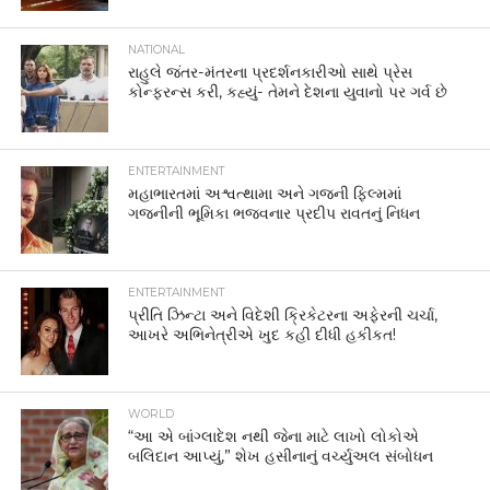
NATIONAL
રાહુલે જંતર-મંતરના પ્રદર્શનકારીઓ સાથે પ્રેસ
કોન્ફરન્સ કરી, કહ્યું- તેમને દેશના યુવાનો પર ગર્વ છે
ENTERTAINMENT
મહાભારતમાં અશ્વત્થામા અને ગજની ફિલ્મમાં
ગજનીની ભૂમિકા ભજવનાર પ્રદીપ રાવતનું નિધન
ENTERTAINMENT
પ્રીતિ ઝિન્ટા અને વિદેશી ક્રિકેટરના અફેરની ચર્ચા,
આખરે અભિનેત્રીએ ખુદ કહી દીધી હકીકત!
WORLD
“આ એ બાંગ્લાદેશ નથી જેના માટે લાખો લોકોએ
બલિદાન આપ્યું,” શેખ હસીનાનું વર્ચ્યુઅલ સંબોધન