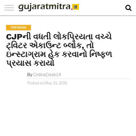
E-
PAPER
NATIONAL
WORLD
BUSINESS
SPORTS
GUJARAT
OPINION
MORE
TRENDING
CJPની વધતી લોકપ્રિયતા વચ્ચે
ટ્વિટર એકાઉન્ટ બ્લોક, તો
ઇન્સ્ટાગ્રામ હેક કરવાનો નિષ્ફળ
પ્રયાસ કરાયો
By
OnlineDesk14
Posted on
May 21, 2026