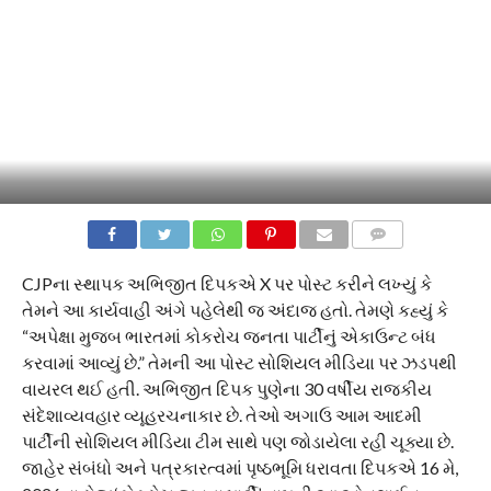
COMMENTS
CJPના સ્થાપક અભિજીત દિપકએ X પર પોસ્ટ કરીને લખ્યું કે
તેમને આ કાર્યવાહી અંગે પહેલેથી જ અંદાજ હતો. તેમણે કહ્યું કે
“અપેક્ષા મુજબ ભારતમાં કોકરોચ જનતા પાર્ટીનું એકાઉન્ટ બંધ
કરવામાં આવ્યું છે.” તેમની આ પોસ્ટ સોશિયલ મીડિયા પર ઝડપથી
વાયરલ થઈ હતી. અભિજીત દિપક પુણેના 30 વર્ષીય રાજકીય
સંદેશાવ્યવહાર વ્યૂહરચનાકાર છે. તેઓ અગાઉ આમ આદમી
પાર્ટીની સોશિયલ મીડિયા ટીમ સાથે પણ જોડાયેલા રહી ચૂક્યા છે.
જાહેર સંબંધો અને પત્રકારત્વમાં પૃષ્ઠભૂમિ ધરાવતા દિપકએ 16 મે,