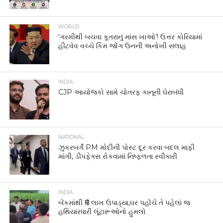
WORLD
‘ગરમીથી બચવા કૂતરાનું માંસ ખાઓ’! ઉત્તર કોરિયામાં
હીટવેવ વચ્ચે કિમ જોંગ ઉનની અનોખી સલાહ
INDIA
CJP આયોજકો સામે ચોતરફ કાનૂની ઘેરાબંધી
NATIONAL
ઝુકરબર્ગે PM મોદીની પોસ્ટ દૂર કરવા બદલ માફી
માંગી, ડીપફેક્સ રોકવામાં નિષ્ફળતા સ્વીકારી
INDIA
બેંકમાંથી ₹6 લાખ ઉપાડ્યા,ઘર પહોંચે તે પહેલાં જ
હથિયારધારી લૂંટારૂઓનો હુમલો