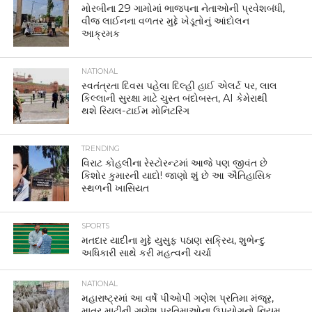
મોરબીના 29 ગામોમાં ભાજપના નેતાઓની પ્રવેશબંધી,
વીજ લાઈનના વળતર મુદ્દે ખેડૂતોનું આંદોલન
આક્રમક
NATIONAL
સ્વતંત્રતા દિવસ પહેલા દિલ્હી હાઈ એલર્ટ પર, લાલ
કિલ્લાની સુરક્ષા માટે ચુસ્ત બંદોબસ્ત, AI કેમેરાથી
થશે રિયલ-ટાઈમ મોનિટરિંગ
TRENDING
વિરાટ કોહલીના રેસ્ટોરન્ટમાં આજે પણ જીવંત છે
કિશોર કુમારની યાદો! જાણો શું છે આ ઐતિહાસિક
સ્થળની ખાસિયત
SPORTS
મતદાર યાદીના મુદ્દે યુસુફ પઠાણ સક્રિય, શુભેન્દુ
અધિકારી સાથે કરી મહત્વની ચર્ચા
NATIONAL
મહારાષ્ટ્રમાં આ વર્ષે પીઓપી ગણેશ પ્રતિમા મંજૂર,
માત્ર માટીની ગણેશ પ્રતિમાઓના ઉપયોગનો નિયમ