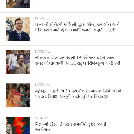
BUSINESS
RBI ની મોનેટરી પોલિસી: હોમ લોન, કાર લોન અને
FD ધારકો માટે શું બદલાશે? જાણો સંપૂર્ણ માહિતી
NATIONAL
સીમાંકન બિલ પર 16 થી 18 ઓગસ્ટ વચ્ચે ખાસ
સત્ર બોલાવવાની તૈયારી, રાહુલ-રિજિજુએ ચર્ચા કરી
NATIONAL
મહેબૂબા મુફ્તી વિરોધ પ્રદર્શન દરમિયાન ઊંધો તિરંગો
પકડતા વિવાદ, કાનૂની કાર્યવાહી પર વિચારણા
WORLD
PoKમાં હિંસા, ઈમરાન સમર્થકોનું દેશવ્યાપી
આંદોલન