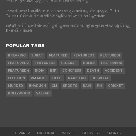
ટ્રમ્પનો ફરી મોટો પ્રહાર, બે નવા આદેશો પર કરી સહી
જન્મથી મળતી અમેરિકન નાગરિકતા પર ટ્રમ્પનો વધુ એક પ્રહાર, ‘Birth
Tourism’ રોકવા બે નવા એક્ઝિક્યુટિવ ઓર્ડર પર કર્યા હસ્તાક્ષર
સાઉદી અરેબિયાની ચેતવણી: હૂથી હુમલા બાદ મધ્ય પૂર્વમાં સુરક્ષા સંકટ વધુ ઘેરાયું,
11 નાગરિક ઘાયલ
POPULAR TAGS
BREAKING
SURAT
FEATURED
FEATURED3
FEATURED1
FEATURED2
FEATURED5
GUJARAT
POLICE
FEATURED6
FEATURED4
INDIA
BJP
CONGRESS
DEATH
ACCIDENT
ELECTION
PM MODI
DELHI
PAKISTAN
HOSPITAL
MURDER
BHARUCH
CM
SPORTS
RAIN
PM
CRICKET
BOLLYWOOD
VALSAD
E-PAPER
NATIONAL
WORLD
BUSINESS
SPORTS