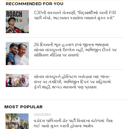
RECOMMENDED FOR YOU
CJPની સરકારને ચેતવણી, “વિદ્યાર્થીઓ પરની FIR
પાછી ખેંચો, અટકાયત કરાયેલા તમામને મુક્ત કરો”
26 દિવસની ભૂખ હડતાળ છતાં જીતના ભાષણમાં
સોનમ વાંગચુકનો ઉલ્લેખ નહીં, અભિજીત દીપકે પર
સોશિયલ મીડિયા પર સવાલો
સોનમ વાંગચુકને હોસ્પિટલ ખસેડાયા બાદ જંતર-
મંતર પર તંગદિલી, અભિજીત દિપકે પર મહિલાએ
ફેંકી શાહી, થપ્પડ મારવાનો પણ પ્રયાસ
MOST POPULAR
VADODARA
વડોદરા પાલિકાની ઢોર પાર્ટી વિવાદના વંટોળમાં: પૈસા
લઈ ગાયો મુક્ત કરાતી હોવાના આક્ષેપ