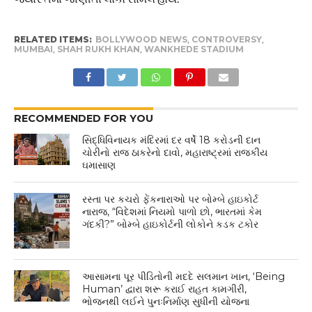
RELATED ITEMS:
BOLLYWOOD NEWS
,
CONTROVERSY
,
MUMBAI
,
SHAH RUKH KHAN
,
WANKHEDE STADIUM
RECOMMENDED FOR YOU
સિદ્ધિવિનાયક મંદિરમાં દર વર્ષે 18 કરોડની દાન
ચોરીનો રાજ ઠાકરેનો દાવો, મહારાષ્ટ્રમાં રાજકીય
ઘમાસાણ
રસ્તા પર કચરો ફેંકનારાઓ પર બોમ્બે હાઇકોર્ટ
નારાજ, “વિદેશમાં નિયમો પાળો છો, ભારતમાં કેમ
ગંદકી?” બોમ્બે હાઇકોર્ટની લોકોને કડક ટકોર
આસામના પૂર પીડિતોની મદદે સલમાન ખાન, ‘Being
Human’ દ્વારા શરૂ કરાઈ રાહત કામગીરી,
ભોજનથી લઈને પુનઃનિર્માણ સુધીની યોજના