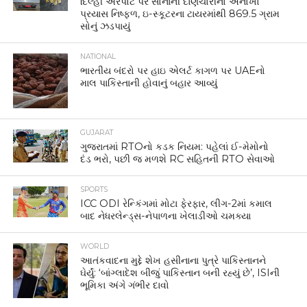
દિલ્હી એરપોર્ટ પર સોનાની દાણચોરીનો અનોખો
પ્રયાસ નિષ્ફળ, ઇ-સ્કૂટરના ટાયરમાંથી 869.5 ગ્રામ
સોનું ઝડપાયું
NATIONAL
ભારતીય બંદરો પર હાઇ એલર્ટ કાગળ પર UAEનો
માલ પાકિસ્તાની હોવાનું બહાર આવ્યું
GUJARAT
ગુજરાતમાં RTOનો કડક નિયમ: પહેલાં ઈ-મેમોનો
દંડ ભરો, પછી જ મળશે RC સહિતની RTO સેવાઓ
SPORTS
ICC ODI રેન્કિંગમાં મોટા ફેરફાર, લીગ-2માં કમાલ
બાદ નેધરલેન્ડ્સ-નેપાળના ખેલાડીઓ ચમક્યા
WORLD
આતંકવાદના મુદ્દે શેખ હસીનાના પુત્રે પાકિસ્તાનને
ઘેર્યું: ‘બાંગ્લાદેશ બીજું પાકિસ્તાન બની રહ્યું છે’, ISIની
ભૂમિકા અંગે ગંભીર દાવો