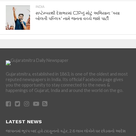
INDIA
સપ્ટેમ્બરથી દેશભરમાં CJPનું મોટું અભિયાન: ‘ક્યા
બોલતી પબ્લિક’ નામે જનતા વચ્ચે જશે પાર્ટી
Gujaratmitra, established in 1863, is one of the oldest and most
reputed newspapers in India. Its official Facebook page gives
you the opportunity to stay connected to the news &
happenings of Gujarat, India and around the world on the go.
LATEST NEWS
જાપાનમાં ભૂકંપ બાદ હવે ટાઇફૂનનો કહેર, 2.6 લાખ લોકોને ઘર છોડવાનો આદેશ