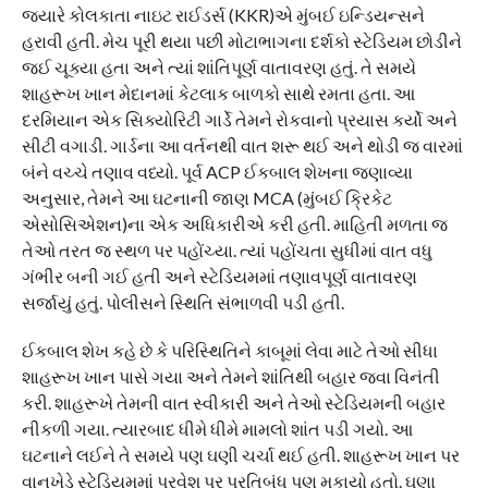
જ્યારે કોલકાતા નાઇટ રાઈડર્સ (KKR)એ મુંબઈ ઇન્ડિયન્સને
હરાવી હતી. મેચ પૂરી થયા પછી મોટાભાગના દર્શકો સ્ટેડિયમ છોડીને
જઈ ચૂક્યા હતા અને ત્યાં શાંતિપૂર્ણ વાતાવરણ હતું. તે સમયે
શાહરૂખ ખાન મેદાનમાં કેટલાક બાળકો સાથે રમતા હતા. આ
દરમિયાન એક સિક્યોરિટી ગાર્ડે તેમને રોકવાનો પ્રયાસ કર્યો અને
સીટી વગાડી. ગાર્ડના આ વર્તનથી વાત શરૂ થઈ અને થોડી જ વારમાં
બંને વચ્ચે તણાવ વધ્યો. પૂર્વ ACP ઈકબાલ શેખના જણાવ્યા
અનુસાર, તેમને આ ઘટનાની જાણ MCA (મુંબઈ ક્રિકેટ
એસોસિએશન)ના એક અધિકારીએ કરી હતી. માહિતી મળતા જ
તેઓ તરત જ સ્થળ પર પહોંચ્યા. ત્યાં પહોંચતા સુધીમાં વાત વધુ
ગંભીર બની ગઈ હતી અને સ્ટેડિયમમાં તણાવપૂર્ણ વાતાવરણ
સર્જાયું હતું. પોલીસને સ્થિતિ સંભાળવી પડી હતી.
ઈકબાલ શેખ કહે છે કે પરિસ્થિતિને કાબૂમાં લેવા માટે તેઓ સીધા
શાહરૂખ ખાન પાસે ગયા અને તેમને શાંતિથી બહાર જવા વિનંતી
કરી. શાહરૂખે તેમની વાત સ્વીકારી અને તેઓ સ્ટેડિયમની બહાર
નીકળી ગયા. ત્યારબાદ ધીમે ધીમે મામલો શાંત પડી ગયો. આ
ઘટનાને લઈને તે સમયે પણ ઘણી ચર્ચા થઈ હતી. શાહરૂખ ખાન પર
વાનખેડે સ્ટેડિયમમાં પ્રવેશ પર પ્રતિબંધ પણ મુકાયો હતો. ઘણા