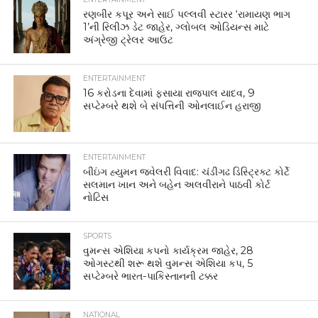
રણબીર કપૂર અને સાઈ પલ્લવી સ્ટારર ‘રામાયણ ભાગ
1’ની રિલીઝ ડેટ જાહેર, ગ્લોબલ ઓડિયન્સ માટે
અંગ્રેજી ટ્રેલર આઉટ
ENTERTAINMENT
16 કરોડના દેવામાં ફસાયા રાજપાલ યાદવ, 9
સપ્ટેમ્બરે થશે બે સંપત્તિની ઓનલાઈન હરાજી
ENTERTAINMENT
બીઇંગ હ્યુમન જ્વેલરી વિવાદ: ચંડીગઢ ડિસ્ટ્રિક્ટ કોર્ટે
સલમાન ખાન અને બહેન અલવીરાને પાઠવી કોર્ટ
નોટિસ
SPORTS
વુમન્સ એશિયા કપનો કાર્યક્રમ જાહેર, 28
ઓગસ્ટથી શરૂ થશે વુમન્સ એશિયા કપ, 5
સપ્ટેમ્બરે ભારત-પાકિસ્તાનની ટક્કર
NATIONAL