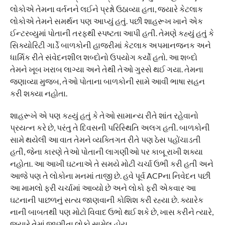
લોકોએ તેમના વર્તનને લઈને પ્રશ્નો ઉઠાવ્યા હતા, જ્યારે કેટલાક
લોકોએ તેમને સમર્થન પણ આપ્યું હતું. પછી શાહરૂખ ખાને એક
ઈન્ટરવ્યુમાં પોતાની તરફથી સ્પષ્ટતા આપી હતી. તેમણે કહ્યું હતું કે
સિક્યોરિટી ગાર્ડે બાળકોની હાજરીમાં કેટલાક અપમાનજનક અને
ધાર્મિક રીતે સંવેદનશીલ શબ્દોનો ઉપયોગ કર્યો હતો. આ શબ્દો
તેમને ખૂબ ખરાબ લાગ્યા અને તેથી તેઓ ગુસ્સે થઈ ગયા. તેમના
જણાવ્યા મુજબ, તેઓ પોતાના બાળકોની સામે આવી ભાષા સહન
કરી શક્યા નહોતા.
શાહરૂખે એ પણ કહ્યું હતું કે તેઓ સામાન્ય રીતે શાંત રહેવાનો
પ્રયત્ન કરે છે, પરંતુ તે દિવસની પરિસ્થિતિ અલગ હતી. બાળકોની
સામે થયેલી આ વાત તેમને વ્યક્તિગત રીતે પણ ઠેસ પહોંચાડતી
હતી, જેના કારણે તેઓ પોતાની લાગણીઓ પર કાબૂ રાખી શક્યા
નહોતા. આ આખી ઘટનાએ તે સમયે મોટી ચર્ચા ઉભી કરી હતી અને
આજે પણ તે લોકોના મનમાં તાજી છે. હવે પૂર્વ ACPના નિવેદન પછી
આ મામલો ફરી ચર્ચામાં આવ્યો છે અને લોકો ફરી એકવાર આ
ઘટનાની પાછળનું સત્ય જાણવાની કોશિશ કરી રહ્યા છે. ક્યારેક
નાની બાબતથી પણ મોટો વિવાદ ઉભો થઈ શકે છે, ખાસ કરીને ત્યારે,
જયારે તેમાં જાણીતા લોકો સામેલ હોય.