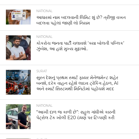
NATIONAL
આધારમાં નામ બદલવાની લિમિટ શું છે? ત્રીજી વખત
બદલવા પહેલાં જાણી લો નિયમ
NATIONAL
કોકરોચ જનતા પાર્ટી ચલાવશે ‘ક્યા બોલતી પબ્લિક’
ઝુંબેશ, આ હશે મુખ્ય મુદ્દાઓ..
SURAT
સુરત દેશનું પ્રથમ સ્માર્ટ ફાયર મેનેજમેન્ટ શહેર
બનશે, દરેક વાહન રહેશે લાઇવ ટ્રેકિંગ હેઠળ, AI
અને સ્માર્ટ સિસ્ટમથી મિનિટોમાં પહોંચશે મદદ
NATIONAL
“આખી દાળ જ કાળી છે”: રાહુલ ગાંધીએ કારની
પેટ્રોલ ટેંક ખોલી E20 ઇંધણ પર ટિપ્પણી કરી