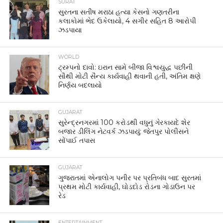
SURAT
સુરતના સતીષ મરાઠા હત્યા કેસનો ગણતરીના
કલાકોમાં ભેદ ઉકેલાયો, 4 સગીર સહિત 8 આરોપી
ઝડપાયા
WORLD
ટ્રમ્પનો દાવો: ઇરાન સામે બીજા વિશ્વયુદ્ધ પછીની
સૌથી મોટી સૈન્ય કાર્યવાહી થવાની હતી, અંતિમ ક્ષણે
નિર્ણય બદલાયો
GUJARAT
સુરેન્દ્રનગરમાં 100 કરોડથી વધુનું ગેરકાયદે શેર
બજાર ડીલિંગ નેટવર્ક ઝડપાયું: જેતપુર પોલીસને
સોંપાઈ તપાસ
GUJARAT
ગુજરાતમાં એનાલોગ પનીર પર પ્રતિબંધ બાદ સુરતમાં
પ્રથમ મોટી કાર્યવાહી, ઘોડદોડ રોડના ગોડાઉન પર
રેડ
ENTERTAINMENT