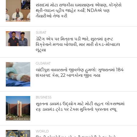
સંસદમાં મોટા રાજકીય ઘમાસાણના એંધાણ, કોંગ્રેસે
થ્રી-લાઇન વ્હીપ જાહેર કર્યો; NDAએ પણ
તૈયારીઓ તેજ કરી
SURAT
ડેટિંગ એપ પર મિત્રતા પડી ભારે, સુરતમાં ફ્રૂટ
વિક્રેતાને મળવા બોલાવી, માર મારી રોકડ-મોબાઇલ
લૂંટ્યા
GUJARAT
ચાંદીપુરા વાયરસનો જીવલેણ હુમલો: ગુજરાતમાં 184
શંકાસ્પદ કેસ, 22 બાળકોના જીવ ગયા
BUSINESS
સુરતના ડાયમંડ ઉદ્યોગ માટે મોટી રાહત: લોકસભામાં
રફ ડાયમંડ ટ્રેડ પર ટેક્સ મુક્તિનો પ્રસ્તાવ રજૂ
WORLD