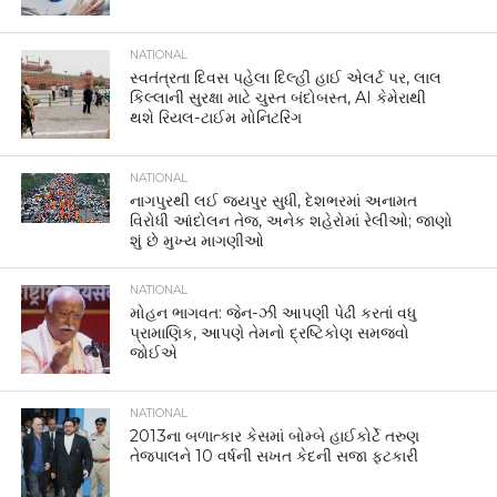
NATIONAL
સ્વતંત્રતા દિવસ પહેલા દિલ્હી હાઈ એલર્ટ પર, લાલ
કિલ્લાની સુરક્ષા માટે ચુસ્ત બંદોબસ્ત, AI કેમેરાથી
થશે રિયલ-ટાઈમ મોનિટરિંગ
NATIONAL
નાગપુરથી લઈ જયપુર સુધી, દેશભરમાં અનામત
વિરોધી આંદોલન તેજ, અનેક શહેરોમાં રેલીઓ; જાણો
શું છે મુખ્ય માગણીઓ
NATIONAL
મોહન ભાગવત: જેન-ઝી આપણી પેઢી કરતાં વધુ
પ્રામાણિક, આપણે તેમનો દ્રષ્ટિકોણ સમજવો
જોઈએ
NATIONAL
2013ના બળાત્કાર કેસમાં બોમ્બે હાઈકોર્ટે તરુણ
તેજપાલને 10 વર્ષની સખત કેદની સજા ફટકારી