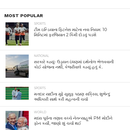
MOST POPULAR
SPORTS
ટીમ ઇન્ડિયાના ફિટનેસ માટેના નવા નિયમ: 10
મિનિટમાં ફરજિયાત 2 કિમી દોડવું પડશે
NATIONAL
સરકારે કહ્યું- ઉડ્ડયન ઇંધણમાં ઇથેનોલ ભેળવવાની
કોઈ યોજના નથી, કેજરીવાલે કહ્યું હતું કે..
SPORTS
મતદાર યાદીના મુદ્દે યુસુફ પઠાણ સક્રિય, શુભેન્દુ
અધિકારી સાથે કરી મહત્વની ચર્ચા
WORLD
મધ્ય પૂર્વના તણાવ વચ્ચે નેતન્યાહૂએ PM મોદીને
ફોન કર્યો, જાણો શું ચર્ચા થઈ