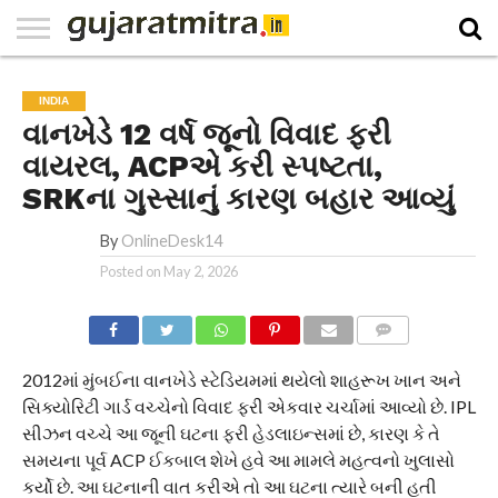
E-
PAPER
NATIONAL
WORLD
BUSINESS
SPORTS
GUJARAT
OPINION
MORE
INDIA
વાનખેડે 12 વર્ષ જૂનો વિવાદ ફરી
વાયરલ, ACPએ કરી સ્પષ્ટતા,
SRKના ગુસ્સાનું કારણ બહાર આવ્યું
By
OnlineDesk14
Posted on
May 2, 2026
COMMENTS
2012માં મુંબઈના વાનખેડે સ્ટેડિયમમાં થયેલો શાહરૂખ ખાન અને
સિક્યોરિટી ગાર્ડ વચ્ચેનો વિવાદ ફરી એકવાર ચર્ચામાં આવ્યો છે. IPL
સીઝન વચ્ચે આ જૂની ઘટના ફરી હેડલાઇન્સમાં છે, કારણ કે તે
સમયના પૂર્વ ACP ઈકબાલ શેખે હવે આ મામલે મહત્વનો ખુલાસો
કર્યો છે. આ ઘટનાની વાત કરીએ તો આ ઘટના ત્યારે બની હતી