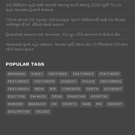
347 મિલિયન વૃદ્ધો સાથે બદલાશે ભારતનું વસ્તી માળખું, 2050 સુધી 70 ટકા
વૃદ્ધો ગામડાંમાં રહેવાની શક્યતા
CIDના ફોનમાં ‘Hit Spray’ WhatsApp ગ્રુપ? પોલીસકર્મી સાથે કેમ ભીડાયા
અભિજીત દિપકે, વીડિયો થયો વાયરલ
હિમાચલમાં ભયાનક બસ અકસ્માત, 100 ફૂટ નીચે ખાબકતાં 8 લોકોનાં મોત
આસામમાં પૂરનો કહેર યથાવતઃ અત્યાર સુધી 98નાં મોત, 13 જિલ્લાનાં 1.55 લાખ
લોકો અસરગ્રસ્ત
POPULAR TAGS
BREAKING
SURAT
FEATURED
FEATURED3
FEATURED1
FEATURED2
FEATURED5
GUJARAT
POLICE
FEATURED6
FEATURED4
INDIA
BJP
CONGRESS
DEATH
ACCIDENT
ELECTION
PM MODI
DELHI
PAKISTAN
HOSPITAL
MURDER
BHARUCH
CM
SPORTS
RAIN
PM
CRICKET
BOLLYWOOD
VALSAD