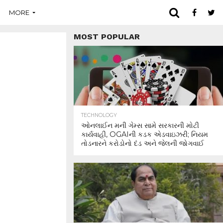
MORE
MOST POPULAR
TECHNOLOGY
ઓનલાઈન મની ગેમ્સ સામે સરકારની મોટી
કાર્યવાહી, OGAIની કડક એડવાઇઝરી; નિયમ
તોડનારને કરોડોનો દંડ અને જેલની જોગવાઈ