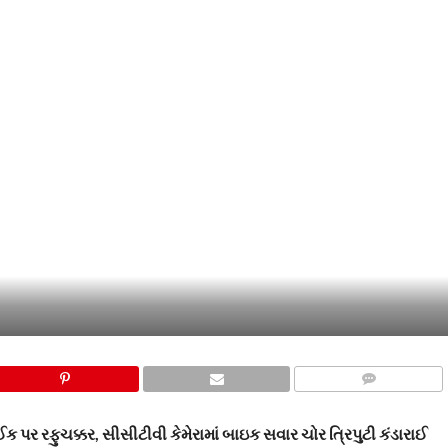
COMMENTS
ક પર રફુચક્કર, સીસીટીવી કેમેરામાં બાઇક સવાર ચોર ત્રિપુટી કંડારાઈ