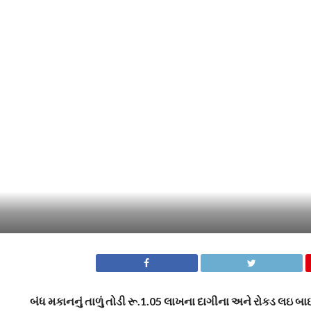
બંધ મકાનનું તાળું તોડી રૂ.1.05 લાખના દાગીના અને રોકડ લઇ બાઈ