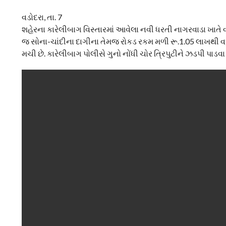
વડોદરા, તા. 7
શહેરના કારેલીબાગ વિસ્તારમાં આવેલા નવી ધરતી નાગરવાડા ખાતે વહે
જ સોના-ચાંદીના દાગીના તેમજ રોકડ રકમ મળી રૂ.1.05 લાખથી વધ
મચી છે. કારેલીબાગ પોલીસે ગુનો નોંધી ચોર ત્રિપુટીને ઝડપી પાડ