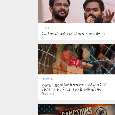
INDIA
CJP આયોજકો સામે ચોતરફ કાનૂની ઘેરાબંધી
NATIONAL
મહેબૂબા મુફ્તી વિરોધ પ્રદર્શન દરમિયાન ઊંધો
તિરંગો પકડતા વિવાદ, કાનૂની કાર્યવાહી પર
વિચારણા