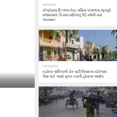
NATIONAL
કોંગ્રેસના દિગ્ગજ નેતા, પશ્ચિમ બંગાળના ભૂતપૂર્વ
રાજ્યપાલ ડી.વાય.પાટિલનું 92 વર્ષની વયે
અવસાન
VADODARA
વડોદરા પાલિકાની ઢોર પાર્ટી વિવાદના વંટોળમાં:
પૈસા લઈ ગાયો મુક્ત કરાતી હોવાના આક્ષેપ