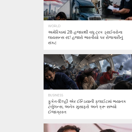
WORLD
અમેરિકામાં 28 હજારથી વધુ ટ્રક ડ્રાઈવરોના
લાયસન્સ રદ! હજારો ભારતીયો પર રોજગારીનું
સંકટ
BUSINESS
ફુકેત-દિલ્હી એર ઈન્ડિયાની ફ્લાઈટમાં ભયાનક
ટર્બુલન્સ, અનેક મુસાફરો અને ક્રૂ સભ્યો
ઈજાગ્રસ્ત