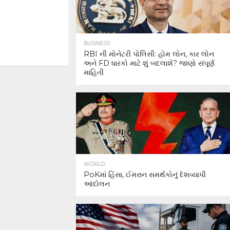
BUSINESS
RBI ની મોનેટરી પોલિસી: હોમ લોન, કાર લોન
અને FD ધારકો માટે શું બદલાશે? જાણો સંપૂર્ણ
માહિતી
WORLD
PoKમાં હિંસા, ઈમરાન સમર્થકોનું દેશવ્યાપી
આંદોલન