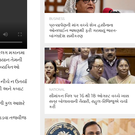
BUSINESS
પ્રત્યાર્પણની માંગ વચ્ચે શેખ હસીનાના
ઓનલાઈન ભાષણથી ફરી ગરમાયું ભારત-
બાંગ્લાદેશ સમીકરણ
ગ-અલગ મકાનમા
મિયાન તેમની
 વ્યક્તિઓ
 નીચે ન ઉતર્યા
ોરી અને કબાટ
NATIONAL
સીમાંકન બિલ પર 16 થી 18 ઓગસ્ટ વચ્ચે ખાસ
સત્ર બોલાવવાની તૈયારી, રાહુલ-રિજિજુએ ચર્ચા
 મળી કુલ આશરે
કરી
 પાડવા તજવીજ