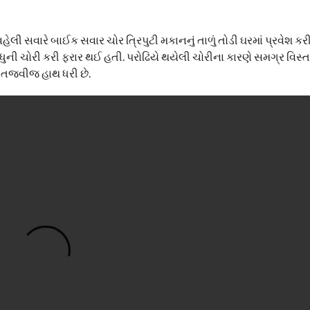
લી સવારે બાઈક સવાર ચોર ત્રિપુટી મકાનનું તાળું તોડી ઘરમાં પ્રવેશ કર
ુની ચોરી કરી ફરાર થઈ હતી. પરોઢિયે થયેલી ચોરીના કારણે સમગ્ર વિસ્
વા તજવીજ હાથ ધરી છે.