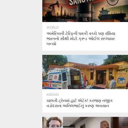
WORLD
અમેરિકાની ટેરિફની ધમકી વચ્ચે પણ રશિયા
ભારતનો સૌથી મોટો ક્રૂડ ઓઈલ સપ્લાયર
બન્યો
KARJAN
ચાલતી ટ્રેનમાં હાર્ટ એટેક! કરજણ નજીક
વડોદરાના અનિલભાઈનું કરુણ અવસાન