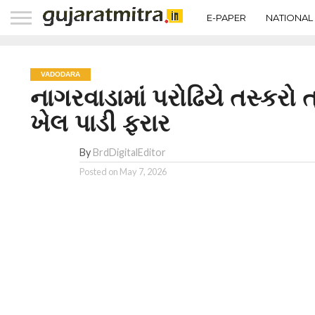
E-PAPER
NATIONAL
VADODARA
નાગરવાડામાં પરોઢિયે તસ્કરો ત
ખેલ પાડી ફરાર
By
BrdDigitalEditor
Posted on
May 7, 2026