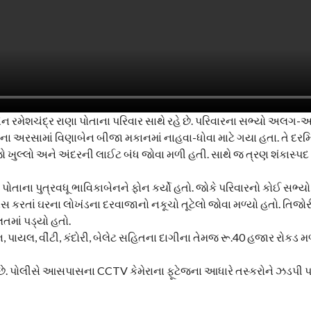
ાબેન રમેશચંદ્ર રાણા પોતાના પરિવાર સાથે રહે છે. પરિવારના સભ્યો અલ
યાના અરસામાં વિણાબેન બીજા મકાનમાં નાહવા-ધોવા માટે ગયા હતા. તે દર
 ખુલ્લો અને અંદરની લાઈટ બંધ જોવા મળી હતી. સાથે જ ત્રણ શંકાસ્પદ
પોતાના પુત્રવધૂ ભાવિકાબેનને ફોન કર્યો હતો. જોકે પરિવારનો કોઈ સભ્યો
પાસ કરતાં ઘરના લોખંડના દરવાજાનો નકૂચો તૂટેલો જોવા મળ્યો હતો. તિજ
તમાં પડ્યો હતો.
ચેન, પાયલ, વીંટી, કંદોરી, બેલેટ સહિતના દાગીના તેમજ રૂ.40 હજાર રોકડ
 છે. પોલીસે આસપાસના CCTV કેમેરાના ફૂટેજના આધારે તસ્કરોને ઝડપી