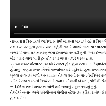
નાગરવાડા વિસ્તારમાં આવેલા સંતોષી માતાના ખાંચામાં રહેતા વિણ
તથા છત પર સુતા હતા. 6 મેની વહેલી સવારે આશરે સાડા ચાર વાગ્
નજર પોતાના મકાન તરફ જતા દરવાજા પર પડી હતી, જ્યાં દરવાજો
મોઢા પર રૂમાલ બાંધી ટુ-વ્હીલર પર જતા નજરે પડ્યા હતા.
પ્રથમ નજરે પરિવારના જ કોઈ સભ્ય હોવાનું માન્યા બાદ વિણાબેને 
હોવાનું જાણવા મળતા તેઓ તાત્કાલિક ઘરે પહોંચ્યા હતા. ઘરમાં ત
ખુલ્લા હાલતમાં મળી આવ્યા હતા તેમજ ઘરનો સામાન વેરવિખેર હાલ
પરિવારે તપાસ કરતાં તિજોરીમાં રાખેલા સોનાની બે કડી, ચાંદીની 
રૂ.1.05 લાખની માલમત્તા ચોરી થઈ ગયાનું બહાર આવ્યું હતું.
તેઓએ બનાવ અંગે કારેલીબાગ પોલીસ સ્ટેશનમાં ફરિયાદ નોંધાઈ
હાથ ધરી છે.