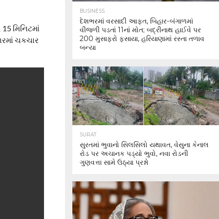
BUSINESS
દેશભરમાં વરસાદી આફત, બિહાર-બંગાળમાં
ી 15 મિનિટમાં
વીજળી પડતાં 11નાં મોત; બદ્રીનાથ હાઈવે પર
200 મુસાફરો ફસાયા, હરિયાણામાં રસ્તા તળાવ
તારમાં ચકચાર
બન્યા
SURAT
સુરતમાં ભુવાનો સિલસિલો યથાવત, વેસુના કેનાલ
રોડ પર અચાનક પડ્યો ભુવો, નવા રોડની
ગુણવત્તા સામે ઉઠ્યા પ્રશ્નો