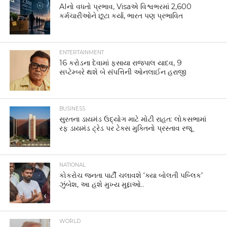
AIનો વધતો પ્રભાવ, Visaએ વિશ્વભરમાં 2,600
કર્મચારીઓને છૂટા કર્યા, ભારત પણ પ્રભાવિત
ENTERTAINMENT
16 કરોડના દેવામાં ફસાયા રાજપાલ યાદવ, 9
સપ્ટેમ્બરે થશે બે સંપત્તિની ઓનલાઈન હરાજી
BUSINESS
સુરતના ડાયમંડ ઉદ્યોગ માટે મોટી રાહત: લોકસભામાં
રફ ડાયમંડ ટ્રેડ પર ટેક્સ મુક્તિનો પ્રસ્તાવ રજૂ
NATIONAL
કોકરોચ જનતા પાર્ટી ચલાવશે ‘ક્યા બોલતી પબ્લિક’
ઝુંબેશ, આ હશે મુખ્ય મુદ્દાઓ..
WORLD