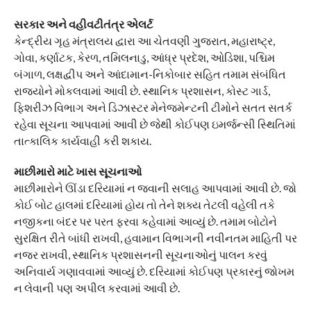
સરકાર અને વહીવટીતંત્ર એલર્ટ
કેન્દ્રીય ગૃહ મંત્રાલય દ્વારા આ ચેતવણી ગુજરાત, મહારાષ્ટ્ર,
ગોવા, કર્ણાટક, કેરળ, તમિલનાડુ, આંધ્ર પ્રદેશ, ઓડિશા, પશ્ચિમ
બંગાળ, લક્ષદ્વીપ અને આંદામાન-નિકોબાર સહિત તમામ સંબંધિત
રાજ્યોને મોકલવામાં આવી છે. સ્થાનિક પ્રશાસન, કોસ્ટ ગાર્ડ,
ફિશરીઝ વિભાગ અને ડિઝાસ્ટર મેનેજમેન્ટની ટીમોને સતત સતર્ક
રહેવા સૂચના આપવામાં આવી છે જેથી કોઈપણ ઇમર્જન્સી સ્થિતિમાં
તાત્કાલિક કાર્યવાહી કરી શકાય.
માછીમારો માટે ખાસ સૂચનાઓ
માછીમારોને ઊંડા દરિયામાં ન જવાની સલાહ આપવામાં આવી છે. જો
કોઈ બોટ હાલમાં દરિયામાં હોય તો તેને શક્ય તેટલી વહેલી તકે
નજીકના બંદર પર પરત ફરવા કહેવામાં આવ્યું છે. તમામ બોટોને
સુરક્ષિત રીતે બાંધી રાખવી, હવામાન વિભાગની નવીનતમ માહિતી પર
નજર રાખવી, સ્થાનિક પ્રશાસનની સૂચનાઓનું પાલન કરવું
અનિવાર્ય ગણાવવામાં આવ્યું છે. દરિયામાં કોઈપણ પ્રકારનું જોખમ
ન લેવાની પણ અપીલ કરવામાં આવી છે.