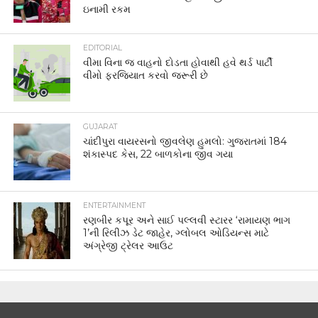
ઇનામી રકમ
EDITORIAL
વીમા વિના જ વાહનો દોડતા હોવાથી હવે થર્ડ પાર્ટી
વીમો ફરજિયાત કરવો જરૂરી છે
GUJARAT
ચાંદીપુરા વાયરસનો જીવલેણ હુમલો: ગુજરાતમાં 184
શંકાસ્પદ કેસ, 22 બાળકોના જીવ ગયા
ENTERTAINMENT
રણબીર કપૂર અને સાઈ પલ્લવી સ્ટારર ‘રામાયણ ભાગ
1’ની રિલીઝ ડેટ જાહેર, ગ્લોબલ ઓડિયન્સ માટે
અંગ્રેજી ટ્રેલર આઉટ