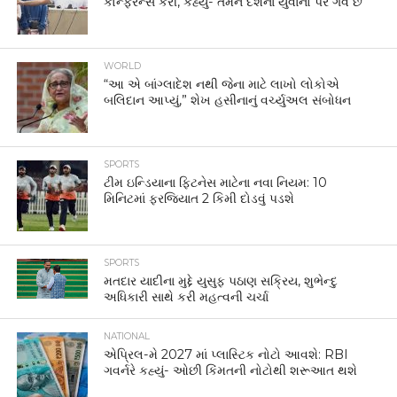
કોન્ફરન્સ કરી, કહ્યું- તેમને દેશના યુવાનો પર ગર્વ છે
WORLD
“આ એ બાંગ્લાદેશ નથી જેના માટે લાખો લોકોએ
બલિદાન આપ્યું,” શેખ હસીનાનું વર્ચ્યુઅલ સંબોધન
SPORTS
ટીમ ઇન્ડિયાના ફિટનેસ માટેના નવા નિયમ: 10
મિનિટમાં ફરજિયાત 2 કિમી દોડવું પડશે
SPORTS
મતદાર યાદીના મુદ્દે યુસુફ પઠાણ સક્રિય, શુભેન્દુ
અધિકારી સાથે કરી મહત્વની ચર્ચા
NATIONAL
એપ્રિલ-મે 2027 માં પ્લાસ્ટિક નોટો આવશે: RBI
ગવર્નરે કહ્યું- ઓછી કિંમતની નોટોથી શરૂઆત થશે