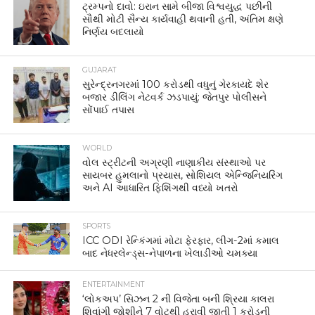
ટ્રમ્પનો દાવો: ઇરાન સામે બીજા વિશ્વયુદ્ધ પછીની
સૌથી મોટી સૈન્ય કાર્યવાહી થવાની હતી, અંતિમ ક્ષણે
નિર્ણય બદલાયો
GUJARAT
સુરેન્દ્રનગરમાં 100 કરોડથી વધુનું ગેરકાયદે શેર
બજાર ડીલિંગ નેટવર્ક ઝડપાયું: જેતપુર પોલીસને
સોંપાઈ તપાસ
WORLD
વોલ સ્ટ્રીટની અગ્રણી નાણાકીય સંસ્થાઓ પર
સાયબર હુમલાનો પ્રયાસ, સોશિયલ એન્જિનિયરિંગ
અને AI આધારિત ફિશિંગથી વધ્યો ખતરો
SPORTS
ICC ODI રેન્કિંગમાં મોટા ફેરફાર, લીગ-2માં કમાલ
બાદ નેધરલેન્ડ્સ-નેપાળના ખેલાડીઓ ચમક્યા
ENTERTAINMENT
‘લોકઅપ’ સિઝન 2 ની વિજેતા બની શ્રિયા કાલરા
શિવાંગી જોશીને 7 વોટથી હરાવી જીતી 1 કરોડની