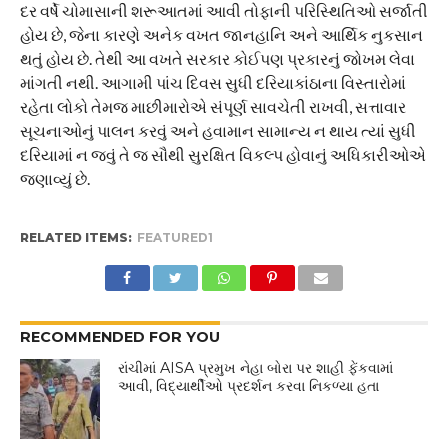
દર વર્ષે ચોમાસાની શરૂઆતમાં આવી તોફાની પરિસ્થિતિઓ સર્જાતી
હોય છે, જેના કારણે અનેક વખત જાનહાનિ અને આર્થિક નુકસાન
થતું હોય છે. તેથી આ વખતે સરકાર કોઈપણ પ્રકારનું જોખમ લેવા
માંગતી નથી. આગામી પાંચ દિવસ સુધી દરિયાકાંઠાના વિસ્તારોમાં
રહેતા લોકો તેમજ માછીમારોએ સંપૂર્ણ સાવચેતી રાખવી, સત્તાવાર
સૂચનાઓનું પાલન કરવું અને હવામાન સામાન્ય ન થાય ત્યાં સુધી
દરિયામાં ન જવું તે જ સૌથી સુરક્ષિત વિકલ્પ હોવાનું અધિકારીઓએ
જણાવ્યું છે.
RELATED ITEMS:
FEATURED1
RECOMMENDED FOR YOU
રાંચીમાં AISA પ્રમુખ નેહા બોરા પર શાહી ફેંકવામાં
આવી, વિદ્યાર્થીઓ પ્રદર્શન કરવા નિકળ્યા હતા