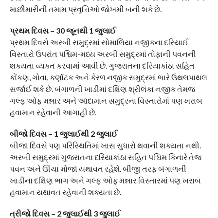
માછીમારીની તમામ પ્રવૃત્તિઓ જોખમી બની શકે છે.
પ્રથમ દિવસ – 30 જૂનથી 1 જુલાઈ
પ્રથમ દિવસે અરબી સમુદ્રમાં સોમાલિયા નજીકના દરિયાઈ
વિસ્તારો ઉપરાંત પશ્ચિમ-મધ્ય અરબી સમુદ્રમાં તોફાની પવનની
શક્યતા વ્યક્ત કરવામાં આવી છે. ગુજરાતના દરિયાકાંઠા સહિત
કોંકણ, ગોવા, કર્ણાટક અને કેરળ નજીક સમુદ્રમાં ભારે ઉથલપાથલ
સર્જાઈ શકે છે. બંગાળની ખાડીમાં દક્ષિણ શ્રીલંકા નજીક તેમજ
ગલ્ફ ઓફ મન્નાર અને આંદામાન સમુદ્રના વિસ્તારોમાં પણ ખરાબ
હવામાન રહેવાની આગાહી છે.
બીજો દિવસ – 1 જુલાઈથી 2 જુલાઈ
બીજા દિવસે પણ પરિસ્થિતિમાં ખાસ સુધારો થવાની શક્યતા નથી.
અરબી સમુદ્રમાં ગુજરાતના દરિયાકાંઠા સહિત પશ્ચિમ કિનારે તેજ
પવન અને ઊંચા મોજાં યથાવત રહેશે. બીજી તરફ બંગાળની
ખાડીના દક્ષિણ ભાગ અને ગલ્ફ ઓફ મન્નાર વિસ્તારમાં પણ ખરાબ
હવામાન યથાવત રહેવાની શક્યતા છે.
ત્રીજો દિવસ – 2 જુલાઈથી 3 જુલાઈ