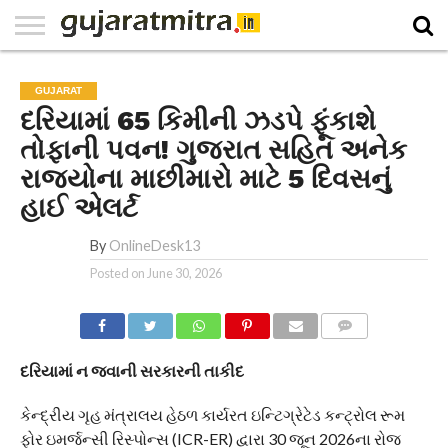
E-
PAPER
NATIONAL
WORLD
BUSINESS
SPORTS
GUJARAT
OPINION
MORE
GUJARAT
દરિયામાં 65 કિમીની ઝડપે ફૂંકાશે
તોફાની પવન! ગુજરાત સહિત અનેક
રાજ્યોના માછીમારો માટે 5 દિવસનું
હાઈ એલર્ટ
By
OnlineDesk13
Posted on
June 30, 2026
COMMENTS
દરિયામાં ન જવાની સરકારની તાકીદ
કેન્દ્રીય ગૃહ મંત્રાલય હેઠળ કાર્યરત ઇન્ટિગ્રેટેડ કન્ટ્રોલ રૂમ
ફોર ઇમર્જન્સી રિસ્પોન્સ (ICR-ER) દ્વારા 30 જૂન 2026ના રોજ