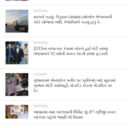
NATIONAL
સરકારે કહ્યું- ઉડ્ડયન ઇંધણમાં ઇથેનોલ ભેળવવાની
કોઈ યોજના નથી, કેજરીવાલે કહ્યું હતું કે..
NATIONAL
2013ના બળાત્કાર કેસમાં બોમ્બે હાઈકોર્ટે તરુણ
તેજપાલને 10 વર્ષની સખત કેદની સજા ફટકારી
GUJARAT
ગુજરાતમાં એનાલોગ પનીર પર પ્રતિબંધ બાદ સુરતમાં
પ્રથમ મોટી કાર્યવાહી, ઘોડદોડ રોડના ગોડાઉન પર
રેડ
NATIONAL
આધારમાં નામ બદલવાની લિમિટ શું છે? ત્રીજી વખત
બદલવા પહેલાં જાણી લો નિયમ