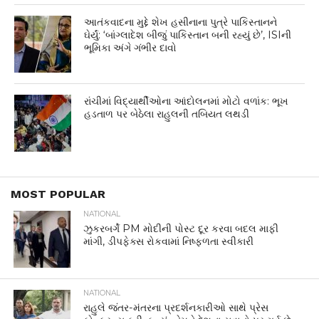
આતંકવાદના મુદ્દે શેખ હસીનાના પુત્રે પાકિસ્તાનને
ઘેર્યું: ‘બાંગ્લાદેશ બીજું પાકિસ્તાન બની રહ્યું છે’, ISIની
ભૂમિકા અંગે ગંભીર દાવો
રાંચીમાં વિદ્યાર્થીઓના આંદોલનમાં મોટો વળાંક: ભૂખ
હડતાળ પર બેઠેલા રાહુલની તબિયત લથડી
MOST POPULAR
NATIONAL
ઝુકરબર્ગે PM મોદીની પોસ્ટ દૂર કરવા બદલ માફી
માંગી, ડીપફેક્સ રોકવામાં નિષ્ફળતા સ્વીકારી
NATIONAL
રાહુલે જંતર-મંતરના પ્રદર્શનકારીઓ સાથે પ્રેસ