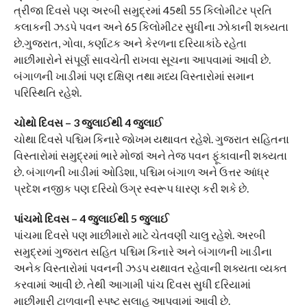
ત્રીજા દિવસે પણ અરબી સમુદ્રમાં 45થી 55 કિલોમીટર પ્રતિ
કલાકની ઝડપે પવન અને 65 કિલોમીટર સુધીના ઝોકાની શક્યતા
છે.ગુજરાત, ગોવા, કર્ણાટક અને કેરળના દરિયાકાંઠે રહેતા
માછીમારોને સંપૂર્ણ સાવચેતી રાખવા સૂચના આપવામાં આવી છે.
બંગાળની ખાડીમાં પણ દક્ષિણ તથા મધ્ય વિસ્તારોમાં સમાન
પરિસ્થિતિ રહેશે.
ચોથો દિવસ – 3 જુલાઈથી 4 જુલાઈ
ચોથા દિવસે પશ્ચિમ કિનારે જોખમ યથાવત રહેશે. ગુજરાત સહિતના
વિસ્તારોમાં સમુદ્રમાં ભારે મોજાં અને તેજ પવન ફૂંકાવાની શક્યતા
છે. બંગાળની ખાડીમાં ઓડિશા, પશ્ચિમ બંગાળ અને ઉત્તર આંધ્ર
પ્રદેશ નજીક પણ દરિયો ઉગ્ર સ્વરૂપ ધારણ કરી શકે છે.
પાંચમો દિવસ – 4 જુલાઈથી 5 જુલાઈ
પાંચમા દિવસે પણ માછીમારો માટે ચેતવણી ચાલુ રહેશે. અરબી
સમુદ્રમાં ગુજરાત સહિત પશ્ચિમ કિનારે અને બંગાળની ખાડીના
અનેક વિસ્તારોમાં પવનની ઝડપ યથાવત રહેવાની શક્યતા વ્યક્ત
કરવામાં આવી છે. તેથી આગામી પાંચ દિવસ સુધી દરિયામાં
માછીમારી ટાળવાની સ્પષ્ટ સલાહ આપવામાં આવી છે.