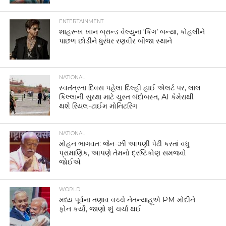
ENTERTAINMENT
શાહરૂખ ખાન બ્રાન્ડ વેલ્યુના ‘કિંગ’ બન્યા, કોહલીને
પાછળ છોડીને ધુરંધર રણવીર બીજા સ્થાને
NATIONAL
સ્વતંત્રતા દિવસ પહેલા દિલ્હી હાઈ એલર્ટ પર, લાલ
કિલ્લાની સુરક્ષા માટે ચુસ્ત બંદોબસ્ત, AI કેમેરાથી
થશે રિયલ-ટાઈમ મોનિટરિંગ
NATIONAL
મોહન ભાગવત: જેન-ઝી આપણી પેઢી કરતાં વધુ
પ્રામાણિક, આપણે તેમનો દ્રષ્ટિકોણ સમજવો
જોઈએ
WORLD
મધ્ય પૂર્વના તણાવ વચ્ચે નેતન્યાહૂએ PM મોદીને
ફોન કર્યો, જાણો શું ચર્ચા થઈ