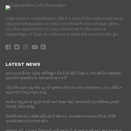
Gujaratmitra, established in 1863, is one of the oldest and most
reputed newspapers in India. Its official Facebook page gives
you the opportunity to stay connected to the news &
happenings of Gujarat, India and around the world on the go.
LATEST NEWS
સ્વતંત્રતા દિવસ પહેલાં અભિજીત દીપકેની મોટી ડિમાન્ડ, PM મોદીના ભાષણમાં
યુવાનોને પ્રાથમિકતા આપવાની માંગ કરી
ટીમ ઈન્ડિયાને વધુ એક ફટકો! શુભમન ગિલ બે વખત ઈજાગ્રસ્ત, ટેસ્ટ સીરિઝ
પહેલાં BCCIનું ટેન્શન વધ્યું
અતીક અહેમદના પુત્રો અલી અને ઉમર ભાઈ અબાનની દફનવિધિમાં હાજરી
આપશે, પેરોલ મંજૂર
ઉજ્જૈનમાં મોટા ગણેશ મંદિરમાં 11 ઓગસ્ટે મનાવાશે સ્વતંત્રતા દિવસ, તિથિ
પ્રમાણે થશે રાષ્ટ્રધ્વજ વંદન
ગુજરાત માટે હવામાન વિભાગની નવી આગાહી, 8 અને 9 ઓગસ્ટે ભારે વરસાદનું