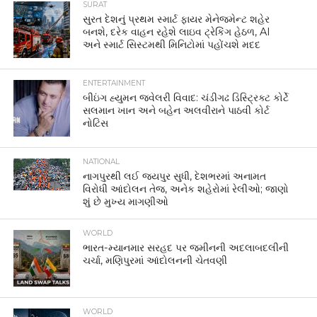
SURAT
સુરત દેશનું પ્રથમ સ્માર્ટ ફાયર મેનેજમેન્ટ શહેર
બનશે, દરેક વાહન રહેશે લાઇવ ટ્રેકિંગ હેઠળ, AI
અને સ્માર્ટ સિસ્ટમથી મિનિટોમાં પહોંચશે મદદ
ENTERTAINMENT
બીઇંગ હ્યુમન જ્વેલરી વિવાદ: ચંડીગઢ ડિસ્ટ્રિક્ટ કોર્ટે
સલમાન ખાન અને બહેન અલવીરાને પાઠવી કોર્ટ
નોટિસ
NATIONAL
નાગપુરથી લઈ જયપુર સુધી, દેશભરમાં અનામત
વિરોધી આંદોલન તેજ, અનેક શહેરોમાં રેલીઓ; જાણો
શું છે મુખ્ય માગણીઓ
WORLD
ભારત-મ્યાનમાર સરહદ પર જમીનની અદલાબદલીની
ચર્ચા, મણિપુરમાં આંદોલનની ચેતવણી
WORLD