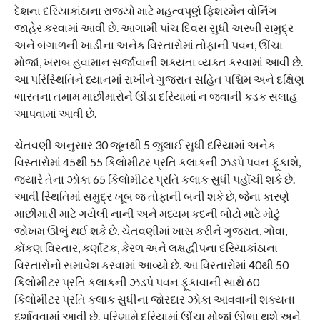
દેશના દરિયાકાંઠાના રાજ્યો માટે મહત્વપૂર્ણ ફિશરમેન વોર્નિંગ
જાહેર કરવામાં આવી છે. આગામી પાંચ દિવસ સુધી અરબી સમુદ્ર
અને બંગાળની ખાડીના અનેક વિસ્તારોમાં તોફાની પવન, ઊંચા
મોજાં, ખરાબ હવામાન સર્જાવાની શક્યતા વ્યક્ત કરવામાં આવી છે.
આ પરિસ્થિતિને ધ્યાનમાં રાખીને ગુજરાત સહિત પશ્ચિમ અને દક્ષિણ
ભારતના તમામ માછીમારોને ઊંડા દરિયામાં ન જવાની કડક સલાહ
આપવામાં આવી છે.
ચેતવણી અનુસાર 30 જૂનથી 5 જુલાઈ સુધી દરિયામાં અનેક
વિસ્તારોમાં 45થી 55 કિલોમીટર પ્રતિ કલાકની ઝડપે પવન ફૂંકાશે,
જ્યારે તેના ઝોકા 65 કિલોમીટર પ્રતિ કલાક સુધી પહોંચી શકે છે.
આવી સ્થિતિમાં સમુદ્ર ખૂબ જ તોફાની બની શકે છે, જેના કારણે
માછીમારી માટે ગયેલી નાની અને મધ્યમ કદની બોટો માટે મોટું
જોખમ ઊભું થઈ શકે છે. ચેતવણીમાં ખાસ કરીને ગુજરાત, ગોવા,
કોંકણ વિસ્તાર, કર્ણાટક, કેરળ અને લક્ષદ્વીપના દરિયાકાંઠાના
વિસ્તારોનો સમાવેશ કરવામાં આવ્યો છે. આ વિસ્તારોમાં 40થી 50
કિલોમીટર પ્રતિ કલાકની ઝડપે પવન ફૂંકાવાની સાથે 60
કિલોમીટર પ્રતિ કલાક સુધીના જોરદાર ઝોકા આવવાની શક્યતા
દર્શાવવામાં આવી છે. પરિણામે દરિયામાં ઊંચા મોજાં ઊભા થશે અને