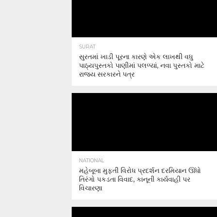
SURAT
સુરતમાં ખાડી પૂરના કારણે એક લાખથી વધુ
પાઠ્યપુસ્તકો પાણીમાં પલળ્યાં, નવા પુસ્તકો માટે
રાજ્ય સરકારને પત્ર
NATIONAL
મહેબૂબા મુફ્તી વિરોધ પ્રદર્શન દરમિયાન ઊંધો
તિરંગો પકડતા વિવાદ, કાનૂની કાર્યવાહી પર
વિચારણા