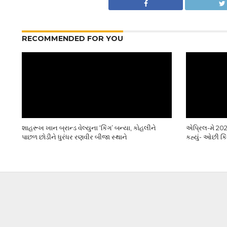
RECOMMENDED FOR YOU
શાહરૂખ ખાન બ્રાન્ડ વેલ્યુના ‘કિંગ’ બન્યા, કોહલીને
એપ્રિલ-મે 2027
પાછળ છોડીને ધુરંધર રણવીર બીજા સ્થાને
કહ્યું- ઓછી 