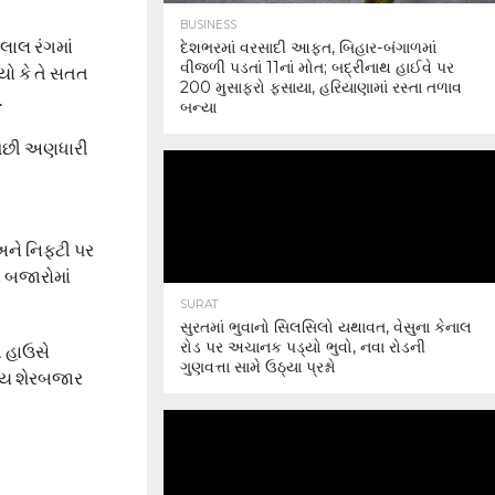
BUSINESS
 લાલ રંગમાં
દેશભરમાં વરસાદી આફત, બિહાર-બંગાળમાં
વીજળી પડતાં 11નાં મોત; બદ્રીનાથ હાઈવે પર
યો કે તે સતત
200 મુસાફરો ફસાયા, હરિયાણામાં રસ્તા તળાવ
.
બન્યા
ે પછી અણધારી
અને નિફ્ટી પર
 બજારોમાં
SURAT
સુરતમાં ભુવાનો સિલસિલો યથાવત, વેસુના કેનાલ
રોડ પર અચાનક પડ્યો ભુવો, નવા રોડની
ગ હાઉસે
ગુણવત્તા સામે ઉઠ્યા પ્રશ્નો
રતીય શેરબજાર