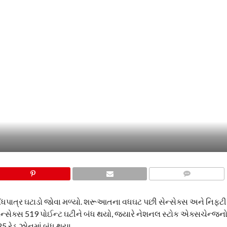
COMMENTS
ંધપાત્ર ઘટાડો જોવા મળ્યો. શરૂઆતના વધઘટ પછી સેન્સેક્સ અને નિફ્ટી 
ન્સેક્સ 519 પોઈન્ટ ઘટીને બંધ થયો, જ્યારે નેશનલ સ્ટોક એક્સચેન્જનો
25 રેડ ઝોનમાં બંધ થયા.