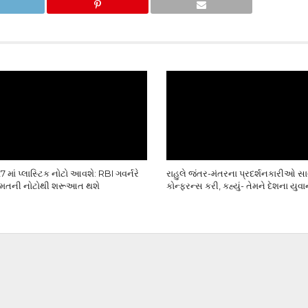
 માં પ્લાસ્ટિક નોટો આવશે: RBI ગવર્નરે
રાહુલે જંતર-મંતરના પ્રદર્શનકારીઓ સાથ
કિંમતની નોટોથી શરૂઆત થશે
કોન્ફરન્સ કરી, કહ્યું- તેમને દેશના યુવાન