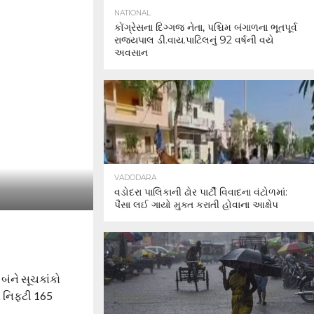
NATIONAL
કોંગ્રેસના દિગ્ગજ નેતા, પશ્ચિમ બંગાળના ભૂતપૂર્વ
રાજ્યપાલ ડી.વાય.પાટિલનું 92 વર્ષની વયે
અવસાન
VADODARA
વડોદરા પાલિકાની ઢોર પાર્ટી વિવાદના વંટોળમાં:
પૈસા લઈ ગાયો મુક્ત કરાતી હોવાના આક્ષેપ
બંને સૂચકાંકો
 નિફ્ટી 165