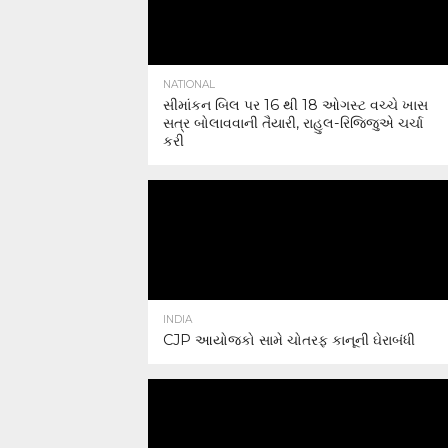
NATIONAL
સીમાંકન બિલ પર 16 થી 18 ઓગસ્ટ વચ્ચે ખાસ
સત્ર બોલાવવાની તૈયારી, રાહુલ-રિજિજુએ ચર્ચા
કરી
INDIA
CJP આયોજકો સામે ચોતરફ કાનૂની ઘેરાબંધી