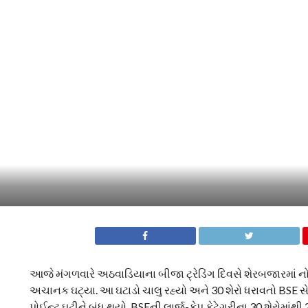
આજે મંગળવારે અઠવાડિયાના બીજા ટ્રેડિંગ દિવસે શેરબજારમાં નો
અચાનક ઘટ્યા. આ ઘટાડો ચાલુ રહ્યો અને 30 શેરો ધરાવતો BSE સે
પોઈન્ટ ઘટીને બંધ થયો. BSEની લાર્જ-કેપ કેટેગરીના 30 શેરોમાંથી 