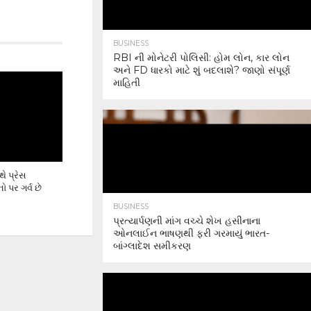
BUSINESS
RBI ની મોનેટરી પોલિસી: હોમ લોન, કાર લોન
અને FD ધારકો માટે શું બદલાશે? જાણો સંપૂર્ણ
માહિતી
ે પ્રેસ
ો પર ગર્વ છે
BUSINESS
પ્રત્યાર્પણની માંગ વચ્ચે શેખ હસીનાના
ઓનલાઈન ભાષણથી ફરી ગરમાયું ભારત-
બાંગ્લાદેશ સમીકરણ