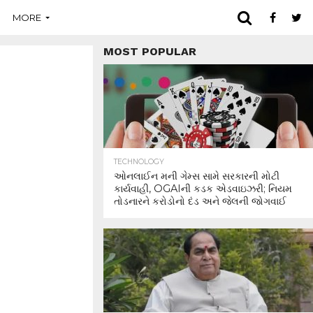
MORE
MOST POPULAR
TECHNOLOGY
ઓનલાઈન મની ગેમ્સ સામે સરકારની મોટી
કાર્યવાહી, OGAIની કડક એડવાઇઝરી; નિયમ
તોડનારને કરોડોનો દંડ અને જેલની જોગવાઈ