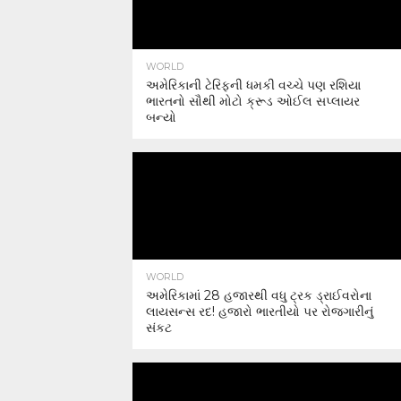
WORLD
અમેરિકાની ટેરિફની ધમકી વચ્ચે પણ રશિયા
ભારતનો સૌથી મોટો ક્રૂડ ઓઈલ સપ્લાયર
બન્યો
WORLD
અમેરિકામાં 28 હજારથી વધુ ટ્રક ડ્રાઈવરોના
લાયસન્સ રદ! હજારો ભારતીયો પર રોજગારીનું
સંકટ