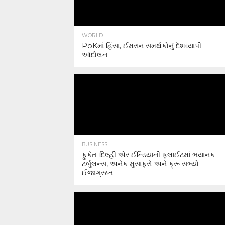
WORLD
PoKમાં હિંસા, ઈમરાન સમર્થકોનું દેશવ્યાપી
આંદોલન
BUSINESS
ફુકેત-દિલ્હી એર ઈન્ડિયાની ફ્લાઈટમાં ભયાનક
ટર્બુલન્સ, અનેક મુસાફરો અને ક્રૂ સભ્યો
ઈજાગ્રસ્ત