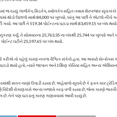
નમાં જ રહ્યું. લાર્જકેપ, મિડકેપ, સ્મોલકેપ સહિત તમામ શેરબજાર સૂચકાંકો
ાં થોડો ઉછાળો સાથે 84,000 પર ખુલ્યો, પરંતુ આ પછી તે એટલો નીચે ગ
ી ગયો. આ પછી તે 519.34 પોઈન્ટના ઘટાડા સાથે 83,459.15 પર બંધ થયો
ુકરણ કર્યું. તે સોમવારના 25,763.35 ના બંધથી 25,744 પર ખુલ્યો અન
5 પોઈન્ટ ઘટીને 25,597.65 પર બંધ થયો.
ા કરીએ તો પહેલું કારણ નબળા વૈશ્વિક સંકેતો હતા. આ અસરો સેન્સેક્સ 
ે ઘટાડો થયો હતો, ત્યારે જાપાન અને દક્ષિણ કોરિયા સહિત અન્ય એશિયન
રમાંથી સતત નાણાં ઉપાડી રહ્યા છે. અહેવાલો સૂચવે છે કે ફક્ત ચાર ટ્રેડિં
 કારણે વિદેશી રોકાણકારો અન્ય બજારો તરફ વળી રહ્યા છે, જેના કારણે ભા
ગ છે. તેને પણ ઘટાડાનું કારણ ગણાવવામાં આવી રહ્યું છે.