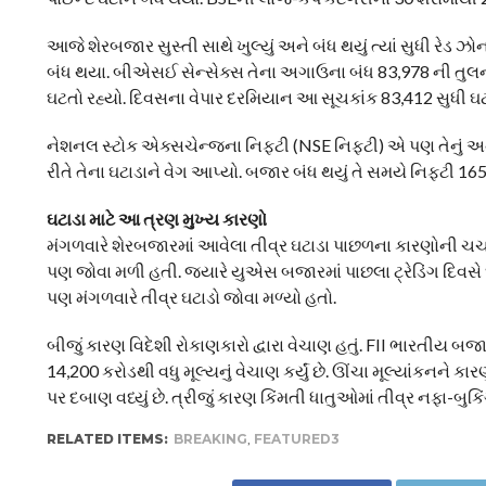
આજે શેરબજાર સુસ્તી સાથે ખુલ્યું અને બંધ થયું ત્યાં સુધી રેડ ઝો
બંધ થયા. બીએસઈ સેન્સેક્સ તેના અગાઉના બંધ 83,978 ની તુલનામ
ઘટતો રહ્યો. દિવસના વેપાર દરમિયાન આ સૂચકાંક 83,412 સુધી ઘટ
નેશનલ સ્ટોક એક્સચેન્જના નિફ્ટી (NSE નિફ્ટી) એ પણ તેનું અન
રીતે તેના ઘટાડાને વેગ આપ્યો. બજાર બંધ થયું તે સમયે નિફ્ટી 16
ઘટાડા માટે આ ત્રણ મુખ્ય કારણો
મંગળવારે શેરબજારમાં આવેલા તીવ્ર ઘટાડા પાછળના કારણોની ચર્ચ
પણ જોવા મળી હતી. જ્યારે યુએસ બજારમાં પાછલા ટ્રેડિંગ દિવસ
પણ મંગળવારે તીવ્ર ઘટાડો જોવા મળ્યો હતો.
બીજું કારણ વિદેશી રોકાણકારો દ્વારા વેચાણ હતું. FII ભારતીય બજા
14,200 કરોડથી વધુ મૂલ્યનું વેચાણ કર્યું છે. ઊંચા મૂલ્યાંકનને
પર દબાણ વધ્યું છે. ત્રીજું કારણ કિંમતી ધાતુઓમાં તીવ્ર નફા-બુકિં
RELATED ITEMS:
BREAKING
,
FEATURED3