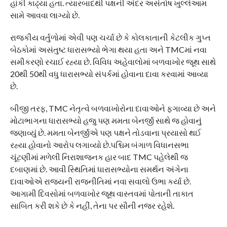
હાંકી કાઢ્યા હતા. ત્યારબાદથી પક્ષની અંદર અસંતોષ ખુલ્લેઆમ
સામે આવવા લાગ્યો છે.
રાજકીય વર્તુળોમાં એવી પણ ચર્ચા છે કે કોલકાતાની કેટલીક ગુપ્ત
બેઠકોમાં અસંતુષ્ટ ધારાસભ્યો ભેગા થયા હતા અને TMCમાં નવા
સમીકરણો રચાઈ રહ્યા છે. વિવિધ અહેવાલોમાં બળવાખોર જૂથ સાથે
20થી 50થી વધુ ધારાસભ્યો સંપર્કમાં હોવાના દાવા કરવામાં આવ્યા
છે.
બીજી તરફ, TMC નેતૃત્વે બળવાખોરોના દાવાઓને ફગાવ્યા છે અને
મોટાભાગના ધારાસભ્યો હજુ પણ મમતા બેનર્જી સાથે જ હોવાનું
જણાવ્યું છે. મમતા બેનર્જીએ પણ પક્ષને તોડવાના પ્રયાસો થઈ
રહ્યા હોવાનો આરોપ લગાવ્યો છે.પશ્ચિમ બંગાળ વિધાનસભા
ચૂંટણીમાં મળેલી નિરાશાજનક હાર બાદ TMC પહેલેથી જ
દબાણમાં છે. આવી સ્થિતિમાં ધારાસભ્યોના સમર્થન અંગેના
દાવાઓએ રાજ્યની રાજનીતિમાં નવા સવાલો ઉભા કર્યા છે.
આગામી દિવસોમાં બળવાખોર જૂથ વાસ્તવમાં પોતાની તાકાત
સાબિત કરી શકે છે કે નહીં, તેના પર સૌની નજર રહેશે.