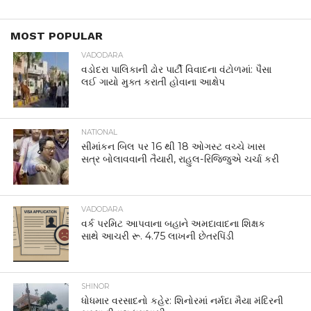
MOST POPULAR
VADODARA
વડોદરા પાલિકાની ઢોર પાર્ટી વિવાદના વંટોળમાં: પૈસા
લઈ ગાયો મુક્ત કરાતી હોવાના આક્ષેપ
NATIONAL
સીમાંકન બિલ પર 16 થી 18 ઓગસ્ટ વચ્ચે ખાસ
સત્ર બોલાવવાની તૈયારી, રાહુલ-રિજિજુએ ચર્ચા કરી
VADODARA
વર્ક પરમિટ આપવાના બહાને અમદાવાદના શિક્ષક
સાથે આચરી રૂ. 4.75 લાખની છેતરપિંડી
SHINOR
ધોધમાર વરસાદનો કહેર: શિનોરમાં નર્મદા મૈયા મંદિરની