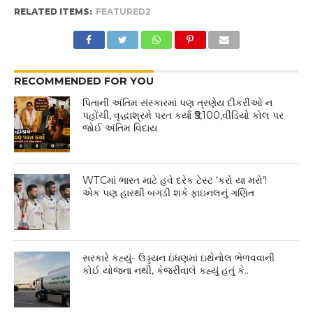
RELATED ITEMS:
FEATURED2
RECOMMENDED FOR YOU
પિતાની અંતિમ સંસ્કારમાં પણ ત્રણેય દીકરીઓ ન
પહોંચી, વૃદ્ધાશ્રમે પરત કર્યા ₹5,100,વીડિયો કોલ પર
જોઈ અંતિમ વિદાય
WTCમાં ભારત માટે હવે દરેક ટેસ્ટ ‘કરો યા મરો’!
એક પણ હારથી બગડી શકે ફાઇનલનું ગણિત
સરકારે કહ્યું- ઉડ્ડયન ઇંધણમાં ઇથેનોલ ભેળવવાની
કોઈ યોજના નથી, કેજરીવાલે કહ્યું હતું કે..