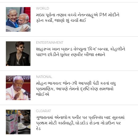
WORLD
મધ્ય પૂર્વના તણાવ વચ્ચે નેતન્યાહૂએ PM મોદીને
ફોન કર્યો, જાણો શું ચર્ચા થઈ
ENTERTAINMENT
શાહરૂખ ખાન બ્રાન્ડ વેલ્યુના ‘કિંગ’ બન્યા, કોહલીને
પાછળ છોડીને ધુરંધર રણવીર બીજા સ્થાને
NATIONAL
મોહન ભાગવત: જેન-ઝી આપણી પેઢી કરતાં વધુ
પ્રામાણિક, આપણે તેમનો દ્રષ્ટિકોણ સમજવો
જોઈએ
GUJARAT
ગુજરાતમાં એનાલોગ પનીર પર પ્રતિબંધ બાદ સુરતમાં
પ્રથમ મોટી કાર્યવાહી, ઘોડદોડ રોડના ગોડાઉન પર
રેડ