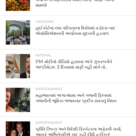
મામલો
VADODARA
હાઈકોર્ટના નવા પરિપત્રના વિરોધમાં વડોદરા બાર
એસોસિએશનની અચોક્કસ મુદતની હડતાળ
NATIONAL
PM મોદીનો વીડિયો હટાવવા અંગે ઝુકરબર્ગને
અલ્ટીમેટમ: 3 દિવસમાં માફી નહીં માંગે તો..
ENTERTAINMENT
મહાભારતમાં અશ્વત્થામા અને ગજની ફિલ્મમાં
ગજનીની ભૂમિકા ભજવનાર પ્રદીપ રાવતનું નિધન
ENTERTAINMENT
પ્રીતિ ઝિન્ટા અને વિદેશી ક્રિકેટરના અફેરની ચર્ચા,
આખરે અભિનેત્રીએ ખુદ કહી દીધી હકીકત!