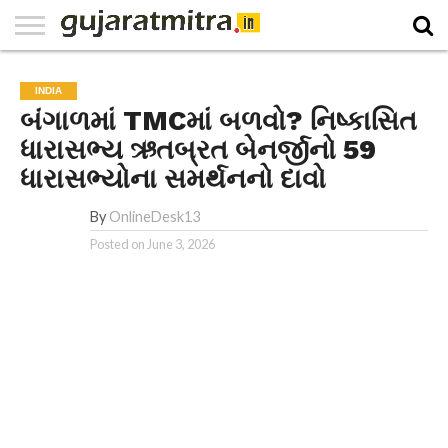
E-
PAPER
NATIONAL
WORLD
BUSINESS
SPORTS
GUJARAT
OPINION
MORE
INDIA
બંગાળમાં TMCમાં બળવો? નિષ્કાસિત
ધારાસભ્ય ઋતબ્રત બેનર્જીનો 59
ધારાસભ્યોના સમર્થનનો દાવો
By
OnlineDesk13
Posted on
June 3, 2026