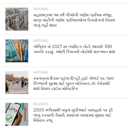
NATIONAL
મહારાષ્ટ્રમાં આ વર્ષે પીઓપી ગણેશ પ્રતિમા મંજૂર,
માત્ર માટીની ગણેશ પ્રતિમાઓના ઉપયોગનો નિયમ
લાગુ નહીં થાય
NATIONAL
એપ્રિલ-મે 2027 માં પ્લાસ્ટિક નોટો આવશે: RBI
ગવર્નરે કહ્યું- ઓછી કિંમતની નોટોથી શરૂઆત થશે
NATIONAL
સ્વતંત્રતા દિવસ પહેલા દિલ્હી હાઈ એલર્ટ પર, લાલ
કિલ્લાની સુરક્ષા માટે ચુસ્ત બંદોબસ્ત, AI કેમેરાથી
થશે રિયલ-ટાઈમ મોનિટરિંગ
BUSINESS
2000 રૂપિયાથી વધુના યુપીઆઈ વ્યવહારો પર ફી
લાગુ કરવાની તૈયારી, સંસદમાં કાયદામાં સુધારા માટે
વિધેયક રજૂ