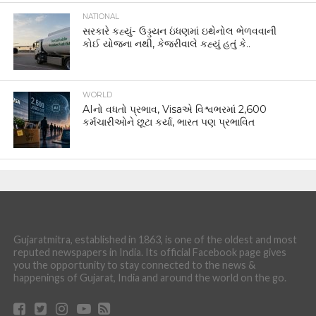
NATIONAL
સરકારે કહ્યું- ઉડ્ડયન ઇંધણમાં ઇથેનોલ ભેળવવાની
કોઈ યોજના નથી, કેજરીવાલે કહ્યું હતું કે..
WORLD
AIનો વધતો પ્રભાવ, Visaએ વિશ્વભરમાં 2,600
કર્મચારીઓને છૂટા કર્યા, ભારત પણ પ્રભાવિત
Gujaratmitra, established in 1863, is one of the oldest and most
reputed newspapers in India. Its official Facebook page gives
you the opportunity to stay connected to the news &
happenings of Gujarat, India and around the world on the go.