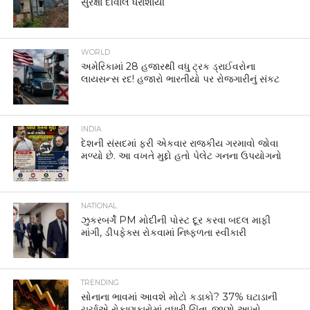
સુરક્ષા દીવાલ ધરાશાયી
WORLD
અમેરિકામાં 28 હજારથી વધુ ટ્રક ડ્રાઈવરોના
લાયસન્સ રદ! હજારો ભારતીયો પર રોજગારીનું સંકટ
INDIA
દેશની સંસદમાં ફરી એકવાર રાજકીય ગરમાવો જોવા
મળ્યો છે. આ વખતે મુદ્દો હતો પેલેટ ગનના ઉપયોગનો
NATIONAL
ઝુકરબર્ગે PM મોદીની પોસ્ટ દૂર કરવા બદલ માફી
માંગી, ડીપફેક્સ રોકવામાં નિષ્ફળતા સ્વીકારી
TRENDING
સોનાના ભાવમાં આવશે મોટો કડાકો? 37% ઘટાડાની
ચર્ચાએ રોકાણકારોમાં વધારી ચિંતા, જાણો આખો