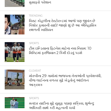
મુસાફરો પરેશાન
TRENDING
વિરાટ કોહલીના રેસ્ટોરન્ટમાં આજે પણ જીવંત છે
કિશોર કુમારની યાદો! જાણો શું છે આ ઐતિહાસિક
સ્થળની ખાસિયત
SPORTS
ટીમ ઇન્ડિયાના ફિટનેસ માટેના નવા નિયમ: 10
મિનિટમાં ફરજિયાત 2 કિમી દોડવું પડશે
GUJARAT
મોરબીના 29 ગામોમાં ભાજપના નેતાઓની પ્રવેશબંધી,
વીજ લાઈનના વળતર મુદ્દે ખેડૂતોનું આંદોલન
આક્રમક
SPORTS
મતદાર યાદીના મુદ્દે યુસુફ પઠાણ સક્રિય, શુભેન્દુ
અધિકારી સાથે કરી મહત્વની ચર્ચા