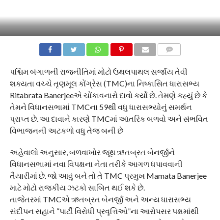
COMMENTS
પશ્ચિમ બંગાળની રાજનીતિમાં મોટો ઉથલપાથલ સર્જાય તેવી
શક્યતા વચ્ચે તૃણમૂલ કોંગ્રેસ (TMC)ના નિષ્કાસિત ધારાસભ્ય
Ritabrata Banerjeeએ ચોંકાવનારો દાવો કર્યો છે. તેમણે કહ્યું છે કે
તેમને વિધાનસભામાં TMCના 59થી વધુ ધારાસભ્યોનું સમર્થન
પ્રાપ્ત છે. આ દાવાને કારણે TMCમાં આંતરિક બળવો અને સંભવિત
વિભાજનની અટકળો વધુ તેજ બની છે
અહેવાલો અનુસાર, બળવાખોર જૂથ ઋતબ્રત બેનર્જીને
વિધાનસભામાં નવા વિપક્ષના નેતા તરીકે આગળ ધપાવવાની
તૈયારીમાં છે. જો આવું બને તો તે TMC પ્રમુખ Mamata Banerjee
માટે મોટો રાજકીય ઝટકો સાબિત થઈ શકે છે.
તાજેતરમાં TMCએ ઋતબ્રત બેનર્જી અને અન્ય ધારાસભ્ય
સંદીપન સહાને “પાર્ટી વિરોધી પ્રવૃત્તિઓ”ના આરોપસર પક્ષમાંથી