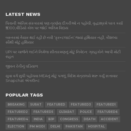
LATEST NEWS
પિતાની અંતિમ સંસ્કારમાં પણ ત્રણેય દીકરીઓ ન પહોંચી, વૃદ્ધાશ્રમે પરત કર્યા
₹5,100,વીડિયો કોલ પર જોઈ અંતિમ વિદાય
બસ્તરમાં તૈયાર થઈ રહી છે નવી ‘ફ્રન્ટલાઈન’,જ્યાં હથિયાર નહીં, કૌશલ્ય
સૌથી મોટું હથિયાર
UPI પર ચાર્જને લઈને નિર્મલા સીતારમણનું મોટું નિવેદન: ગ્રાહકોને આપી મોટી
રાહત
જીવન રેતીનું ઘડિયાળ
યુવા વર્ગ સુધી પહોંચવા MEAનું મોટું પગલું, વિદેશ મંત્રાલયે શરૂ કર્યું સત્તાવાર
Snapchat એકાઉન્ટ
POPULAR TAGS
BREAKING
SURAT
FEATURED
FEATURED3
FEATURED1
FEATURED2
FEATURED5
GUJARAT
POLICE
FEATURED6
FEATURED4
INDIA
BJP
CONGRESS
DEATH
ACCIDENT
ELECTION
PM MODI
DELHI
PAKISTAN
HOSPITAL