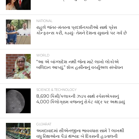
NATIONAL
રાહુલે જંતર-મંતરના પ્રદર્શનકારીઓ સાથે પ્રેસ
કોન્ફરન્સ કરી, કહ્યું- તેમને દેશના યુવાનો પર ગર્વ છે
WORLD
“આ એ બાંગ્લાદેશ નથી જેના માટે લાખો લોકોએ
બલિદાન આપ્યું,” શેખ હસીનાનું વર્ચ્યુઅલ સંબોધન
SCIENCE & TECHNOLOGY
8,690 કિમી/કલાકની ઝડપ સાથે સ્પેસએક્સનું
4,000 કિલોગ્રામ વજનનું રોકેટ ચંદ્ર પર અથડાયું
GUJARAT
અમદાવાદમાં સીએનજીના ભાવવધારા સામે 1 લાખથી
વધુ રિક્ષાઓના પૈડાં થંભ્યા: બે દિવસની હડતાલની