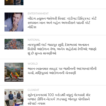
ENTERTAINMENT
બીઇંગ હ્યુમન જ્વેલરી વિવાદ: ચંડીગઢ ડિસ્ટ્રિક્ટ કોર્ટે
સલમાન ખાન અને બહેન અલવીરાને પાઠવી કોર્ટ
નોટિસ
NATIONAL
નાગપુરથી લઈ જયપુર સુધી, દેશભરમાં અનામત
વિરોધી આંદોલન તેજ, અનેક શહેરોમાં રેલીઓ; જાણો
શું છે મુખ્ય માગણીઓ
WORLD
ભારત-મ્યાનમાર સરહદ પર જમીનની અદલાબદલીની
ચર્ચા, મણિપુરમાં આંદોલનની ચેતવણી
GUJARAT
સુરેન્દ્રનગરમાં 100 કરોડથી વધુનું ગેરકાયદે શેર
બજાર ડીલિંગ નેટવર્ક ઝડપાયું: જેતપુર પોલીસને
સોંપાઈ તપાસ