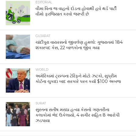
EDITORIAL
વીમા વિના જ વાહનો દોડતા હોવાથી હવે થર્ડ પાર્ટી
વીમો ફરજિયાત કરવો જરૂરી છે
GUJARAT
ચાંદીપુરા વાયરસનો જીવલેણ હુમલો: ગુજરાતમાં 184
શંકાસ્પદ કેસ, 22 બાળકોના જીવ ગયા
WORLD
અમેરિકામાં ટ્રમ્પના ટેરિફને મોટો ઝટકો, સુપ્રીમ
કોર્ટના ચુકાદા બાદ સરકારે પરત કર્યા $100 અબજ
SURAT
સુરતના સતીષ મરાઠા હત્યા કેસનો ગણતરીના
કલાકોમાં ભેદ ઉકેલાયો, 4 સગીર સહિત 8 આરોપી
ઝડપાયા