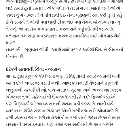
એકનાથજીનો પ્રસંગ અચૂક સાંભરે છે તેઓ પણ કાવડમાં ગંગાજળ
લઈ રહ્યાં હતાં રસ્તામાં એક ગધેડાને તરસે મરતાં જોતાં જ તેઓએ
કાવડનું ગંગાજળ તેને પીવડાવી દઈ તેના પ્રાણની રક્ષા કરી હતી કહે
છે તે સમયે તેઓની પણ ઘણી ટીકા થઈ પણ તેમને જે યોગ્ય લાગ્યુ
તે કર્યું આ પ્રસંગ કાવડયાત્રા કરનારાને ઘણું શીખવી જાય છે.
વર્તમાન ઘમાસણ કાવડયાત્રા કરનારા કાવડીયા કશો બોધપાઠ લેશે
ખરાં?
નવસારી – ગુણવંત જોષી- આ લેખમાં પ્રગટ થયેલાં વિચારો લેખકનાં
પોતાના છે.
દરેકને સતાવતી ચિંતા – વ્યસન
શાળા, હાઈસ્કૂલ કે કોલેજમાં ભણતો વિદ્યાર્થી ક્યારે વ્યસની બની
જાય છે તે ખબર જ પડતી નથી. આજકાલના ટીનેજર્સને સ્કૂલની
નજીકથી જ પડીકીઓ, પાન-મસાલા ગુટખા અને અન્ય નશાકારક
ચીજ વસ્તુઓ સહેલાઈથી ઉપલબ્ધ થતી હોય છે. ફિલ્મો જોઈને
પણ વિદ્યાર્થીઓ આ વ્યસનની લતમાં પડી જાય છે. નાની વયે
વ્યસનમાં લપેટાયેલ બાળકો પર એની ગંભીર અસરો જોવા મળે છે.
વળી વ્યસન જો ન મળે તો તેઓ બેબાકળા બની જાય છે અને સારા
નરસાની પરખ કરવામાં પણ તેઓ અસમર્થ બને છે. અંત ગંભીર