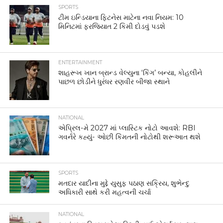
SPORTS
ટીમ ઇન્ડિયાના ફિટનેસ માટેના નવા નિયમ: 10
મિનિટમાં ફરજિયાત 2 કિમી દોડવું પડશે
ENTERTAINMENT
શાહરૂખ ખાન બ્રાન્ડ વેલ્યુના ‘કિંગ’ બન્યા, કોહલીને
પાછળ છોડીને ધુરંધર રણવીર બીજા સ્થાને
NATIONAL
એપ્રિલ-મે 2027 માં પ્લાસ્ટિક નોટો આવશે: RBI
ગવર્નરે કહ્યું- ઓછી કિંમતની નોટોથી શરૂઆત થશે
SPORTS
મતદાર યાદીના મુદ્દે યુસુફ પઠાણ સક્રિય, શુભેન્દુ
અધિકારી સાથે કરી મહત્વની ચર્ચા
NATIONAL