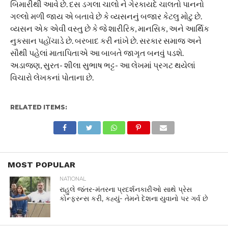
બિમારીથી આવે છે. દસ ડગલા ચાલો ને ગેરકાયદે ચાલતો પાનનો
ગલ્લો મળી જાય એ બતાવે છે કે વ્યસનનું બજાર કેટલુ મોટુ છે.
વ્યસન એક એવી વસ્તુ છે કે જે શારીરિક, માનસિક, અને આર્થિક
નુકસાન પહોંચાડે છે. બરબાદ કરી નાંખે છે. સરકાર સમાજ અને
સૌથી પહેલાં માતાપિતાએ આ બાબતે જાગૃત બનવું પડશે.
અડાજણ, સુરત- શીલા સુભાષ ભટ્ટ- આ લેખમાં પ્રગટ થયેલાં
વિચારો લેખકનાં પોતાના છે.
RELATED ITEMS:
MOST POPULAR
NATIONAL
રાહુલે જંતર-મંતરના પ્રદર્શનકારીઓ સાથે પ્રેસ
કોન્ફરન્સ કરી, કહ્યું- તેમને દેશના યુવાનો પર ગર્વ છે