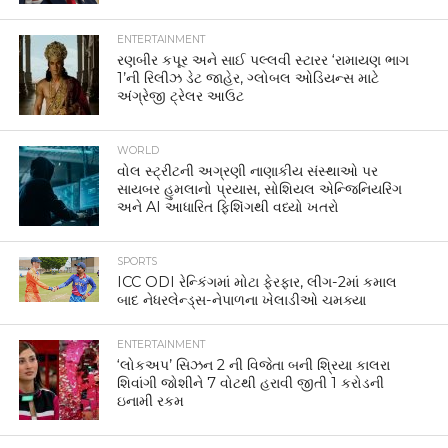
ENTERTAINMENT
રણબીર કપૂર અને સાઈ પલ્લવી સ્ટારર ‘રામાયણ ભાગ
1’ની રિલીઝ ડેટ જાહેર, ગ્લોબલ ઓડિયન્સ માટે
અંગ્રેજી ટ્રેલર આઉટ
WORLD
વોલ સ્ટ્રીટની અગ્રણી નાણાકીય સંસ્થાઓ પર
સાયબર હુમલાનો પ્રયાસ, સોશિયલ એન્જિનિયરિંગ
અને AI આધારિત ફિશિંગથી વધ્યો ખતરો
SPORTS
ICC ODI રેન્કિંગમાં મોટા ફેરફાર, લીગ-2માં કમાલ
બાદ નેધરલેન્ડ્સ-નેપાળના ખેલાડીઓ ચમક્યા
ENTERTAINMENT
‘લોકઅપ’ સિઝન 2 ની વિજેતા બની શ્રિયા કાલરા
શિવાંગી જોશીને 7 વોટથી હરાવી જીતી 1 કરોડની
ઇનામી રકમ