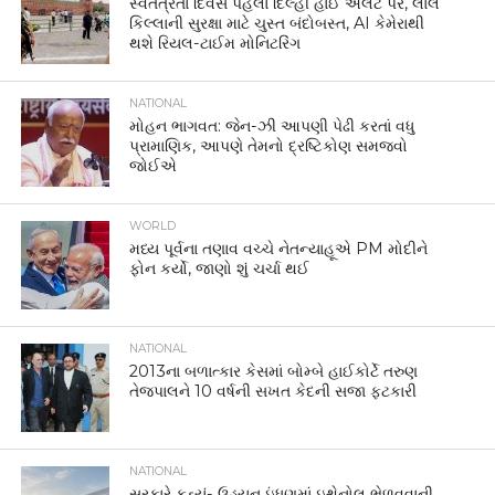
સ્વતંત્રતા દિવસ પહેલા દિલ્હી હાઈ એલર્ટ પર, લાલ
કિલ્લાની સુરક્ષા માટે ચુસ્ત બંદોબસ્ત, AI કેમેરાથી
થશે રિયલ-ટાઈમ મોનિટરિંગ
NATIONAL
મોહન ભાગવત: જેન-ઝી આપણી પેઢી કરતાં વધુ
પ્રામાણિક, આપણે તેમનો દ્રષ્ટિકોણ સમજવો
જોઈએ
WORLD
મધ્ય પૂર્વના તણાવ વચ્ચે નેતન્યાહૂએ PM મોદીને
ફોન કર્યો, જાણો શું ચર્ચા થઈ
NATIONAL
2013ના બળાત્કાર કેસમાં બોમ્બે હાઈકોર્ટે તરુણ
તેજપાલને 10 વર્ષની સખત કેદની સજા ફટકારી
NATIONAL
સરકારે કહ્યું- ઉડ્ડયન ઇંધણમાં ઇથેનોલ ભેળવવાની