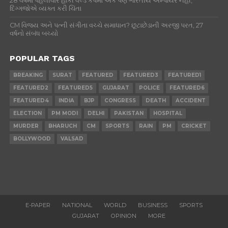
28 વર્ષમાં પહેલીવાર હોકી વર્લ્ડ કપમાં એક પણ ભારતીય અમ્પાયર નહીં,
દિગ્ગજોએ વ્યક્ત કરી ચિંતા
CM વિજય અને પત્ની સંગીતા વચ્ચે સમાધાન? છૂટાછેડાની અરજી પરત, 27
વર્ષનો સંબંધ બચ્યો
POPULAR TAGS
BREAKING
SURAT
FEATURED
FEATURED3
FEATURED1
FEATURED2
FEATURED5
GUJARAT
POLICE
FEATURED6
FEATURED4
INDIA
BJP
CONGRESS
DEATH
ACCIDENT
ELECTION
PM MODI
DELHI
PAKISTAN
HOSPITAL
MURDER
BHARUCH
CM
SPORTS
RAIN
PM
CRICKET
BOLLYWOOD
VALSAD
E-PAPER
NATIONAL
WORLD
BUSINESS
SPORTS
GUJARAT
OPINION
MORE