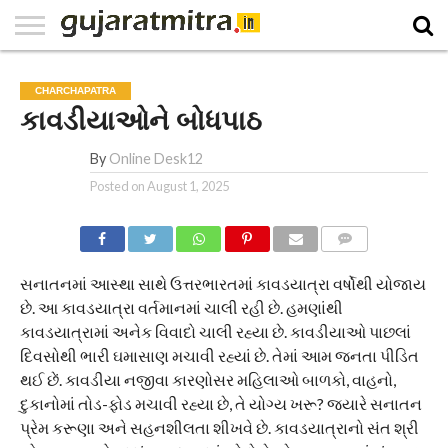
E-
PAPER
NATIONAL
WORLD
BUSINESS
SPORTS
GUJARAT
OPINION
MORE
CHARCHAPATRA
કાવડીયાઓને બોધપાઠ
By
Online Desk12
Posted on
August 1, 2025
COMMENTS
સનાતનમાં આસ્થા સાથે ઉત્તરભારતમાં કાવડયાત્રા વર્ષોથી યોજાય
છે. આ કાવડયાત્રા વર્તમાનમાં ચાલી રહી છે. હમણાંથી
કાવડયાત્રામાં અનેક વિવાદો ચાલી રહ્યા છે. કાવડીયાઓ પાછલાં
દિવસોથી ભારી ઘમાસાણ મચાવી રહ્યાં છે. તેમાં આમ જનતા પીડિત
થઈ છેં. કાવડીયા નજીવા કારણોસર મહિલાઓ બાળકો, વાહનો,
દુકાનોમાં તોડ-ફોડ મચાવી રહ્યા છે, તે યોગ્ય ખરૂ? જ્યારે સનાતન
પ્રેમ કરૂણા અને સહનશીલતા શીખવે છે. કાવડયાત્રાનો સંત શ્રી