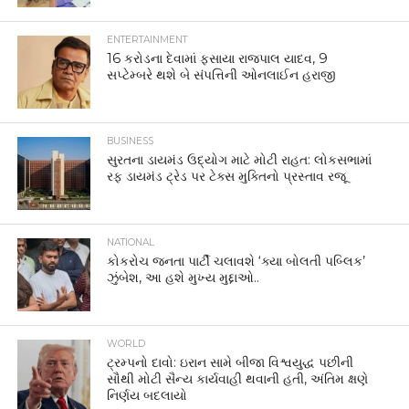
ENTERTAINMENT
16 કરોડના દેવામાં ફસાયા રાજપાલ યાદવ, 9
સપ્ટેમ્બરે થશે બે સંપત્તિની ઓનલાઈન હરાજી
BUSINESS
સુરતના ડાયમંડ ઉદ્યોગ માટે મોટી રાહત: લોકસભામાં
રફ ડાયમંડ ટ્રેડ પર ટેક્સ મુક્તિનો પ્રસ્તાવ રજૂ
NATIONAL
કોકરોચ જનતા પાર્ટી ચલાવશે ‘ક્યા બોલતી પબ્લિક’
ઝુંબેશ, આ હશે મુખ્ય મુદ્દાઓ..
WORLD
ટ્રમ્પનો દાવો: ઇરાન સામે બીજા વિશ્વયુદ્ધ પછીની
સૌથી મોટી સૈન્ય કાર્યવાહી થવાની હતી, અંતિમ ક્ષણે
નિર્ણય બદલાયો