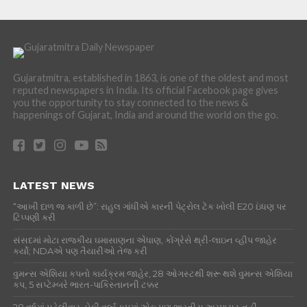
Gujaratmitra, established in 1863, is one of the oldest and most
reputed newspapers in India. Its official Facebook page gives
you the opportunity to stay connected to the news &
happenings of Gujarat, India and around the world on the go.
LATEST NEWS
“આખી દાળ જ કાળી છે”: રાહુલ ગાંધીએ કારની પેટ્રોલ ટેંક ખોલી E20 ઇંધણ પર
ટિપ્પણી કરી
સંસદમાં મોટા રાજકીય ઘમાસાણના એંધાણ, કોંગ્રેસે થ્રી-લાઇન વ્હીપ જાહેર
કર્યો; NDAએ પણ તૈયારીઓ તેજ કરી
વુમન્સ એશિયા કપનો કાર્યક્રમ જાહેર, 28 ઓગસ્ટથી શરૂ થશે વુમન્સ એશિયા
કપ, 5 સપ્ટેમ્બરે ભારત-પાકિસ્તાનની ટક્કર