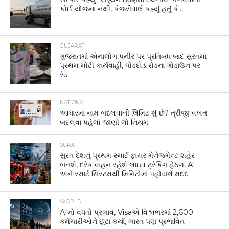
કોઈ યોજના નથી, કેજરીવાલે કહ્યું હતું કે..
GUJARAT
ગુજરાતમાં એનાલોગ પનીર પર પ્રતિબંધ બાદ સુરતમાં
પ્રથમ મોટી કાર્યવાહી, ઘોડદોડ રોડના ગોડાઉન પર
રેડ
NATIONAL
આધારમાં નામ બદલવાની લિમિટ શું છે? ત્રીજી વખત
બદલવા પહેલાં જાણી લો નિયમ
SURAT
સુરત દેશનું પ્રથમ સ્માર્ટ ફાયર મેનેજમેન્ટ શહેર
બનશે, દરેક વાહન રહેશે લાઇવ ટ્રેકિંગ હેઠળ, AI
અને સ્માર્ટ સિસ્ટમથી મિનિટોમાં પહોંચશે મદદ
WORLD
AIનો વધતો પ્રભાવ, Visaએ વિશ્વભરમાં 2,600
કર્મચારીઓને છૂટા કર્યા, ભારત પણ પ્રભાવિત