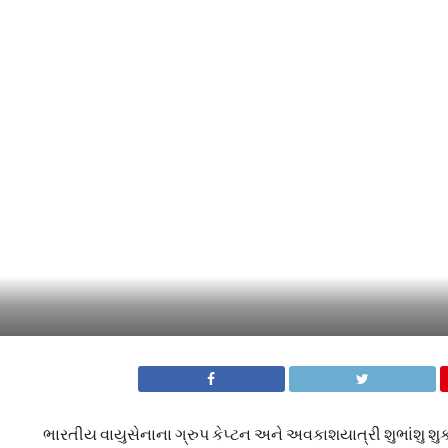
ભારતીય વાયુસેનાના ગ્રુપ કેપ્ટન અને અવકાશયાત્રી શુભાંશુ શુ