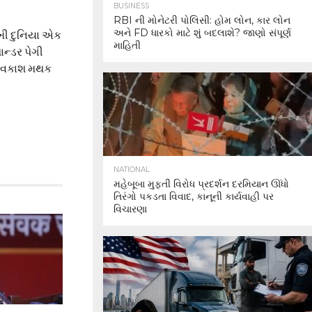
BUSINESS
RBI ની મોનેટરી પોલિસી: હોમ લોન, કાર લોન
અને FD ધારકો માટે શું બદલાશે? જાણો સંપૂર્ણ
આખી દુનિયા એક
માહિતી
ાન્ડર પેગી
ે અવકાશ મથક
NATIONAL
મહેબૂબા મુફ્તી વિરોધ પ્રદર્શન દરમિયાન ઊંધો
તિરંગો પકડતા વિવાદ, કાનૂની કાર્યવાહી પર
વિચારણા