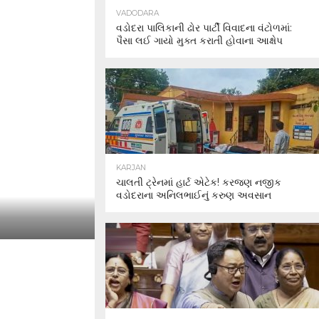
VADODARA
વડોદરા પાલિકાની ઢોર પાર્ટી વિવાદના વંટોળમાં:
પૈસા લઈ ગાયો મુક્ત કરાતી હોવાના આક્ષેપ
KARJAN
ચાલતી ટ્રેનમાં હાર્ટ એટેક! કરજણ નજીક
વડોદરાના અનિલભાઈનું કરુણ અવસાન