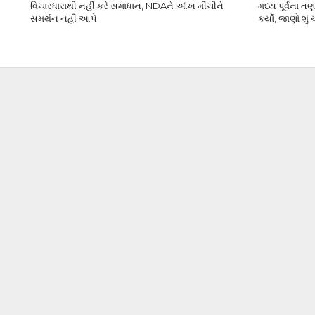
વિચારધારાથી નહીં કરે સમાધાન, NDAને આંખ મીંચીને
મધ્ય પૂર્વના ત
સમર્થન નહીં આપે
કર્યો, જાણો શું 