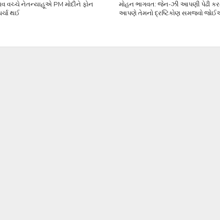
ણાવ વચ્ચે નેતન્યાહૂએ PM મોદીને ફોન
મોહન ભાગવત: જેન-ઝી આપણી પેઢી કરતાં
ચર્ચા થઈ
આપણે તેમનો દ્રષ્ટિકોણ સમજવો જો