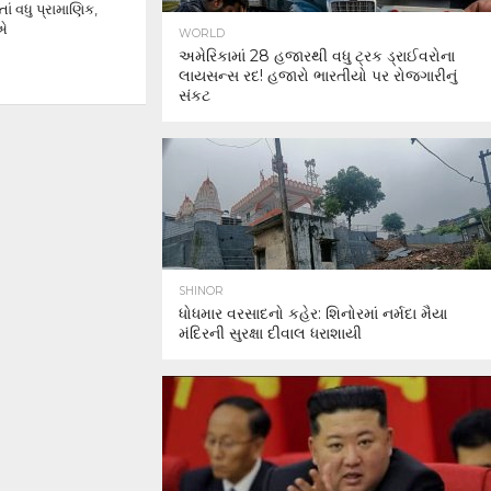
 વધુ પ્રામાણિક,
ઈએ
WORLD
અમેરિકામાં 28 હજારથી વધુ ટ્રક ડ્રાઈવરોના
લાયસન્સ રદ! હજારો ભારતીયો પર રોજગારીનું
સંકટ
SHINOR
ધોધમાર વરસાદનો કહેર: શિનોરમાં નર્મદા મૈયા
મંદિરની સુરક્ષા દીવાલ ધરાશાયી