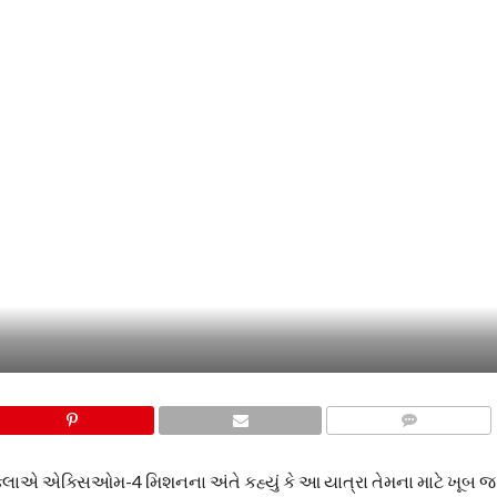
COMMENTS
ક્લાએ એક્સિઓમ-4 મિશનના અંતે કહ્યું કે આ યાત્રા તેમના માટે ખૂબ જ