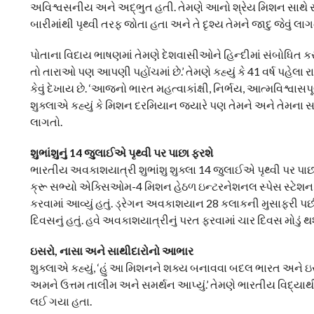
અવિશ્વસનીય અને અદ્ભુત હતી. તેમણે આનો શ્રેય મિશન સાથે સંકળ
બારીમાંથી પૃથ્વી તરફ જોતા હતા અને તે દૃશ્ય તેમને જાદુ જેવું લાગતુ
પોતાના વિદાય ભાષણમાં તેમણે દેશવાસીઓને હિન્દીમાં સંબોધિત કરત
તો તારાઓ પણ આપણી પહોંચમાં છે.’ તેમણે કહ્યું કે 41 વર્ષ પહેલા 
કેવું દેખાય છે. ‘આજનો ભારત મહત્વાકાંક્ષી, નિર્ભય, આત્મવિશ્વાસપ
શુક્લાએ કહ્યું કે મિશન દરમિયાન જ્યારે પણ તેમને અને તેમના
લાગતો.
શુભાંશુનું 14 જુલાઈએ પૃથ્વી પર પાછા ફરશે
ભારતીય અવકાશયાત્રી શુભાંશુ શુક્લા 14 જુલાઈએ પૃથ્વી પર પા
ક્રૂ સભ્યો એક્સિઓમ-4 મિશન હેઠળ ઇન્ટરનેશનલ સ્પેસ સ્ટેશન (I
કરવામાં આવ્યું હતું. ડ્રેગન અવકાશયાન 28 કલાકની મુસાફરી પછી
દિવસનું હતું. હવે અવકાશયાત્રીનું પરત ફરવામાં ચાર દિવસ મોડું થશ
ઇસરો, નાસા અને સાથીદારોનો આભાર
શુક્લાએ કહ્યું, ‘હું આ મિશનને શક્ય બનાવવા બદલ ભારત અને 
અમને ઉત્તમ તાલીમ અને સમર્થન આપ્યું.’ તેમણે ભારતીય વિદ્યા
લઈ ગયા હતા.