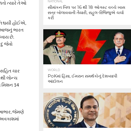
NATIONAL
તો ત્યારે તેઓ
સીમાંકન બિલ પર 16 થી 18 ઓગસ્ટ વચ્ચે ખાસ
સત્ર બોલાવવાની તૈયારી, રાહુલ-રિજિજુએ ચર્ચા
કરી
 નિશ્ચયી હોઈએ,
કે આજનું ભારત
ેખાય છે.
ુ જેવો
ુ સહિત ચાર
WORLD
PoKમાં હિંસા, ઈમરાન સમર્થકોનું દેશવ્યાપી
રથી લોન્ચ
આંદોલન
 આ મિશન 14
 આભાર, જેમણે
 અવકાશમાં