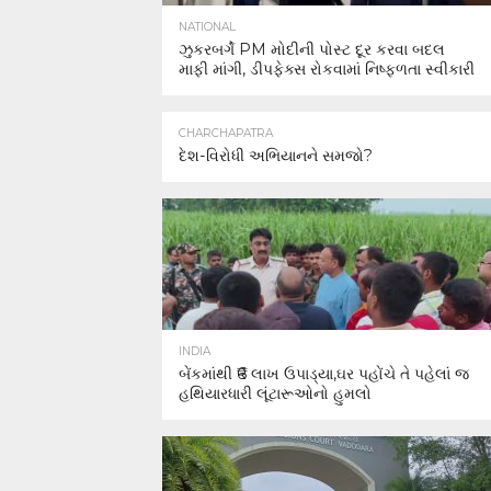
NATIONAL
ઝુકરબર્ગે PM મોદીની પોસ્ટ દૂર કરવા બદલ
માફી માંગી, ડીપફેક્સ રોકવામાં નિષ્ફળતા સ્વીકારી
CHARCHAPATRA
દેશ-વિરોધી અભિયાનને સમજો?
INDIA
બેંકમાંથી ₹6 લાખ ઉપાડ્યા,ઘર પહોંચે તે પહેલાં જ
હથિયારધારી લૂંટારૂઓનો હુમલો