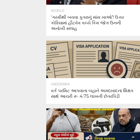
WORLD
‘ગરમીથી બચવા કૂતરાનું માંસ ખાઓ’! ઉત્તર
કોરિયામાં હીટવેવ વચ્ચે કિમ જોંગ ઉનની
અનોખી સલાહ
VADODARA
વર્ક પરમિટ આપવાના બહાને અમદાવાદના શિક્ષક
સાથે આચરી રૂ. 4.75 લાખની છેતરપિંડી