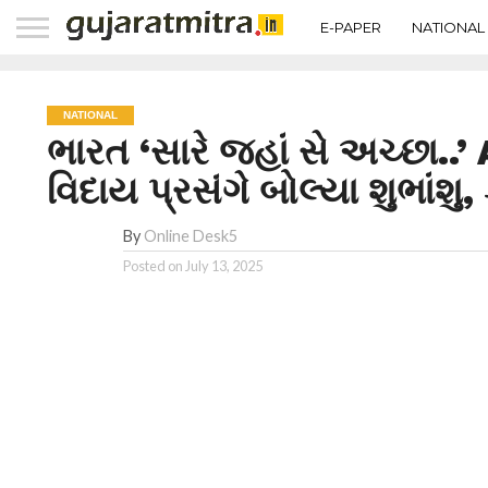
E-PAPER
NATIONAL
NATIONAL
ભારત ‘સારે જહાં સે અચ્છા.
વિદાય પ્રસંગે બોલ્યા શુભાંશુ,
By
Online Desk5
Posted on
July 13, 2025