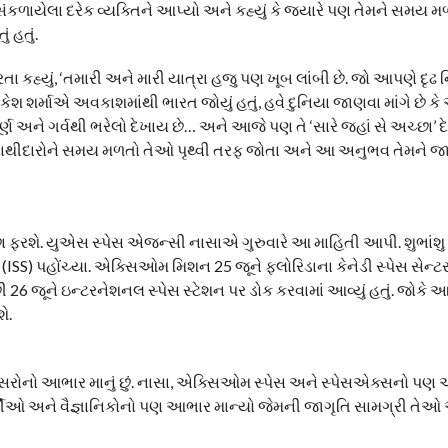
ાયેલા દરેક વ્યક્તિને આપ્યો અને કહ્યું કે જ્યારે પણ તેમને સમય મળ
ં હતું.
ા કહ્યું, ‘તમારી અને મારી યાત્રા હજુ પણ ખૂબ લાંબી છે. જો આપણે દૃઢ
રાકેશ શર્માએ અવકાશમાંથી ભારત જોયું હતું, હવે દુનિયા જાણવા માંગે છે 
ૂર્ણ અને ગર્વથી ભરેલો દેખાય છે… અને આજે પણ તે ‘સારે જહાં સે અચ્છા’ દ
 સાથીદારોને સમય મળતો તેઓ પૃથ્વી તરફ જોતા અને આ અનુભવ તેમને જાદ
છા ફરશે. યુએસ સ્પેસ એજન્સી નાસાએ ગુરુવારે આ માહિતી આપી. શુભાંશ
SS) પહોંચ્યા. એક્સિઓમ મિશન 25 જૂને ફ્લોરિડાના કેનેડી સ્પેસ સેન્ટ
 26 જૂને ઇન્ટરનેશનલ સ્પેસ સ્ટેશન પર ડોક કરવામાં આવ્યું હતું. જોકે
ે.
ઇસરોનો આભાર માનું છું. નાસા, એક્સિઓમ સ્પેસ અને સ્પેસએક્સનો પણ
ર્થીઓ અને વૈજ્ઞાનિકોનો પણ આભાર માન્યો જેમની જાગૃતિ સામગ્રી તેઓ