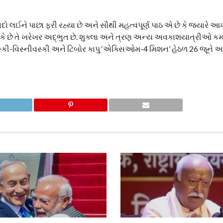
ો લઈને પાછા ફરી રહ્યા છે અને સૌથી મહત્વપૂર્ણ પાઠ એ છે કે જ્યારે 
રી શકે છે તે ખરેખર અદ્ભુત છે. શુક્લા અને ત્રણ અન્ય અવકાશયાત્રીઓ કમ
ાન્સ્કી-વિસ્નીવસ્કી અને ટિબોર કાપુ ‘એક્સિઓમ-4 મિશન’ હેઠળ 26 જૂન