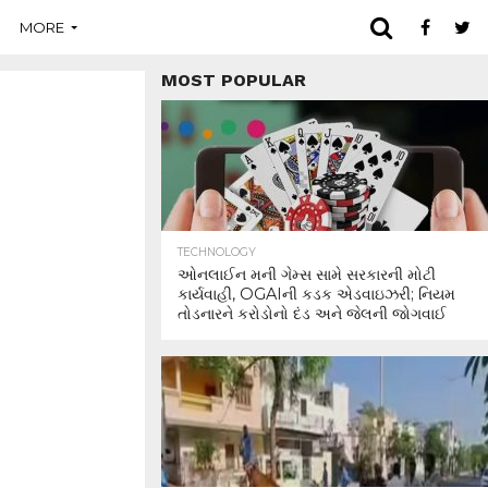
MORE
MOST POPULAR
TECHNOLOGY
ઓનલાઈન મની ગેમ્સ સામે સરકારની મોટી
કાર્યવાહી, OGAIની કડક એડવાઇઝરી; નિયમ
તોડનારને કરોડોનો દંડ અને જેલની જોગવાઈ