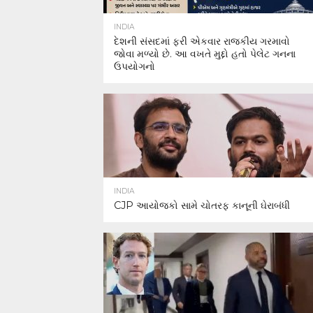
INDIA
દેશની સંસદમાં ફરી એકવાર રાજકીય ગરમાવો
જોવા મળ્યો છે. આ વખતે મુદ્દો હતો પેલેટ ગનના
ઉપયોગનો
INDIA
CJP આયોજકો સામે ચોતરફ કાનૂની ઘેરાબંધી