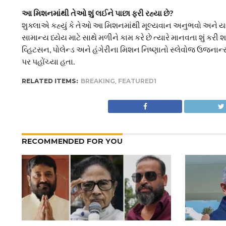
આ મિશનમાંથી તેઓ શું લઈને પાછા ફરી રહ્યા છે?
શુક્લાએ કહ્યું કે તેઓ આ મિશનમાંથી મૂલ્યવાન અનુભવો અને યાદ
સામાન્ય ધ્યેય માટે સાથે મળીને કામ કરે છે ત્યારે માનવતા શું ક
વ્હિટસન, પોલેન્ડ અને હંગેરીના મિશન નિષ્ણાતો સ્લેવોજ ઉજ્ન
પર પહોંચ્યા હતા.
RELATED ITEMS:
BREAKING
,
FEATURED1
RECOMMENDED FOR YOU