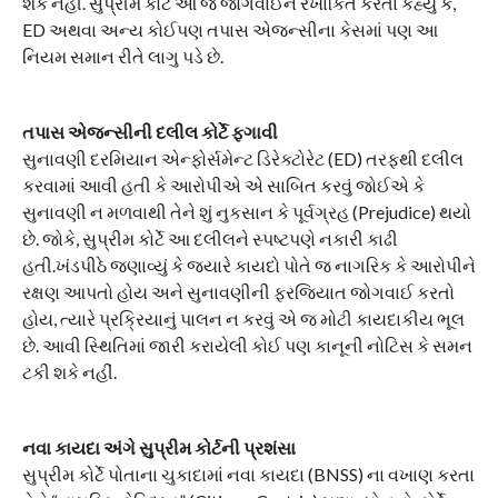
શકે નહીં. સુપ્રીમ કોર્ટે આ જ જોગવાઈને રેખાંકિત કરતા કહ્યું કે,
ED અથવા અન્ય કોઈપણ તપાસ એજન્સીના કેસમાં પણ આ
નિયમ સમાન રીતે લાગુ પડે છે.
તપાસ એજન્સીની દલીલ કોર્ટે ફગાવી
સુનાવણી દરમિયાન એન્ફોર્સમેન્ટ ડિરેક્ટોરેટ (ED) તરફથી દલીલ
કરવામાં આવી હતી કે આરોપીએ એ સાબિત કરવું જોઈએ કે
સુનાવણી ન મળવાથી તેને શું નુકસાન કે પૂર્વગ્રહ (Prejudice) થયો
છે. જોકે, સુપ્રીમ કોર્ટે આ દલીલને સ્પષ્ટપણે નકારી કાઢી
હતી.ખંડપીઠે જણાવ્યું કે જ્યારે કાયદો પોતે જ નાગરિક કે આરોપીને
રક્ષણ આપતો હોય અને સુનાવણીની ફરજિયાત જોગવાઈ કરતો
હોય, ત્યારે પ્રક્રિયાનું પાલન ન કરવું એ જ મોટી કાયદાકીય ભૂલ
છે. આવી સ્થિતિમાં જારી કરાયેલી કોઈ પણ કાનૂની નોટિસ કે સમન
ટકી શકે નહીં.
નવા કાયદા અંગે સુપ્રીમ કોર્ટની પ્રશંસા
સુપ્રીમ કોર્ટે પોતાના ચુકાદામાં નવા કાયદા (BNSS) ના વખાણ કરતા