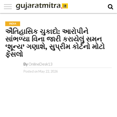
E-
PAPER
NATIONAL
WORLD
BUSINESS
SPORTS
GUJARAT
OPINION
MORE
INDIA
​ઐતિહાસિક ચુકાદો: આરોપીને
સાંભળ્યા વિના જારી કરાયેલું સમન
‘શૂન્ય’ ગણાશે, સુપ્રીમ કોર્ટનો મોટો
ફેંસલો
By
OnlineDesk13
Posted on
May 22, 2026