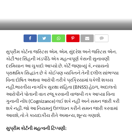
COMMENTS
સુપ્રીમ કોર્ટના જસ્ટિસ એમ. એમ. સુંદરેશ અને જસ્ટિસ એન.
કોટીશ્વર સિંહની ખંડપીઠે એક મહત્વપૂર્ણ કેસની સુનાવણી
દરમિયાન આ ચુકાદો આપ્યો છે. કોર્ટે જણાવ્યું કે, ન્યાયનો
પ્રાથમિક સિદ્ધાંત છે કે કોઈપણ વ્યક્તિને તેની દલીલ સાંભળ્યા
વિના દોષિત અથવા આરોપી તરીકે પ્રક્રિયામાં ધકેલી શકાય
નહીં.ભારતીય નાગરિક સુરક્ષા સંહિતા (BNSS) હેઠળ, અદાલતો
આરોપીને પોતાની વાત રજૂ કરવાની વાજબી તક આપ્યા વિના
ગુનાની નોંધ (Cognizance) લઈ શકે નહીં અને સમન જારી કરી
શકે નહીં. જો આ નિયમનું ઉલ્લંઘન કરીને સમન જારી કરવામાં
આવશે, તો તે કાયદાકીય રીતે અમાન્ય, શૂન્ય ગણાશે.
સુપ્રીમ કોર્ટની મહત્વની ટિપ્પણી: