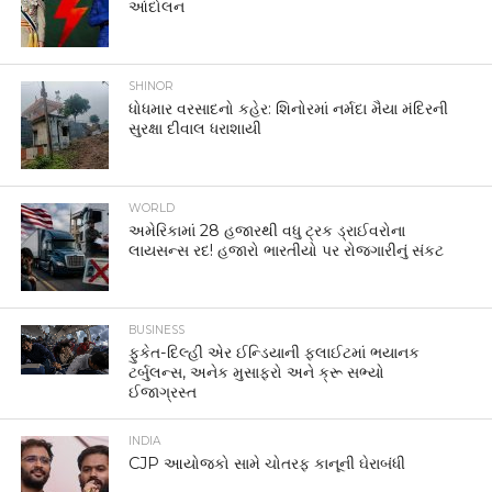
આંદોલન
SHINOR
ધોધમાર વરસાદનો કહેર: શિનોરમાં નર્મદા મૈયા મંદિરની
સુરક્ષા દીવાલ ધરાશાયી
WORLD
અમેરિકામાં 28 હજારથી વધુ ટ્રક ડ્રાઈવરોના
લાયસન્સ રદ! હજારો ભારતીયો પર રોજગારીનું સંકટ
BUSINESS
ફુકેત-દિલ્હી એર ઈન્ડિયાની ફ્લાઈટમાં ભયાનક
ટર્બુલન્સ, અનેક મુસાફરો અને ક્રૂ સભ્યો
ઈજાગ્રસ્ત
INDIA
CJP આયોજકો સામે ચોતરફ કાનૂની ઘેરાબંધી