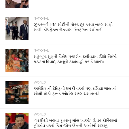
NATIONAL
ઝુકરબર્ગે PM મોદીની પોસ્ટ દૂર કરવા બદલ માફી
માંગી, ડીપફેક્સ રોકવામાં નિષ્ફળતા સ્વીકારી
NATIONAL
મહેબૂબા મુફ્તી વિરોધ પ્રદર્શન દરમિયાન ઊંધો તિરંગો
પકડતા વિવાદ, કાનૂની કાર્યવાહી પર વિચારણા
WORLD
અમેરિકાની ટેરિફની ધમકી વચ્ચે પણ રશિયા ભારતનો
સૌથી મોટો ક્રૂડ ઓઈલ સપ્લાયર બન્યો
WORLD
‘ગરમીથી બચવા કૂતરાનું માંસ ખાઓ’! ઉત્તર કોરિયામાં
હીટવેવ વચ્ચે કિમ જોંગ ઉનની અનોખી સલાહ