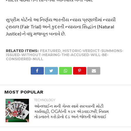
સુપ્રીમ કોર્ટનો આ નિર્ણય ભારતીય ન્યાય પ્રણાલીમાં ન્યાયી
ટ્રાયલ (Fair Trial) અને કુદરતી ન્યાયના સિદ્ધાંત (Natural
Justice) ને વધુ મજબૂત બનાવે છે.
RELATED ITEMS:
FEATURED
,
HISTORIC-VERDICT-SUMMONS-
ISSUED-WITHOUT-HEARING-THE-ACCUSED-WILL-BE-
CONSIDERED-NULL
MOST POPULAR
TECHNOLOGY
ઓનલાઈન મની ગેમ્સ સામે સરકારની મોટી
કાર્યવાહી, OGAIની કડક એડવાઇઝરી; નિયમ
તોડનારને કરોડોનો દંડ અને જેલની જોગવાઈ