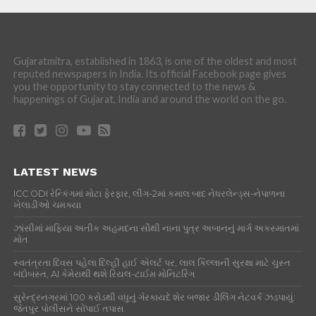
Gujaratmitra, established in 1863, is one of the oldest and most
reputed newspapers in India. Its official Facebook page gives
you the opportunity to stay connected to the news &
happenings of Gujarat, India and around the world on the go.
LATEST NEWS
ICC ODI રેન્કિંગમાં મોટા ફેરફાર, લીગ-2માં કમાલ બાદ નેધરલેન્ડ્સ-નેપાળના
ખેલાડીઓ ચમક્યા
ઝાંસીમાં માફિયા અતીક અહમદના સૌથી નાના પુત્ર અબાનનું માર્ગ અકસ્માતમાં
મોત
સ્વતંત્રતા દિવસ પહેલા દિલ્હી હાઈ એલર્ટ પર, લાલ કિલ્લાની સુરક્ષા માટે ચુસ્ત
બંદોબસ્ત, AI કેમેરાથી થશે રિયલ-ટાઈમ મોનિટરિંગ
સુરેન્દ્રનગરમાં 100 કરોડથી વધુનું ગેરકાયદે શેર બજાર ડીલિંગ નેટવર્ક ઝડપાયું:
જેતપુર પોલીસને સોંપાઈ તપાસ