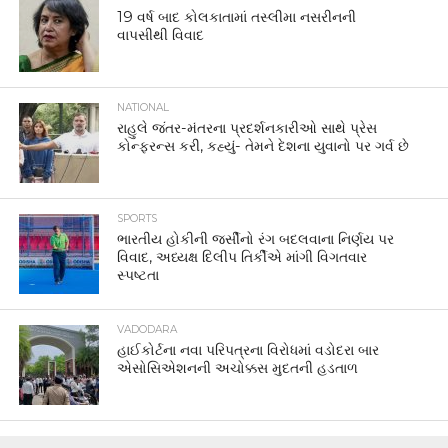
19 વર્ષ બાદ કોલકાતામાં તસ્લીમા નસરીનની
વાપસીથી વિવાદ
NATIONAL
રાહુલે જંતર-મંતરના પ્રદર્શનકારીઓ સાથે પ્રેસ
કોન્ફરન્સ કરી, કહ્યું- તેમને દેશના યુવાનો પર ગર્વ છે
SPORTS
ભારતીય હોકીની જર્સીનો રંગ બદલવાના નિર્ણય પર
વિવાદ, અધ્યક્ષ દિલીપ તિર્કીએ માંગી વિગતવાર
સ્પષ્ટતા
VADODARA
હાઈકોર્ટના નવા પરિપત્રના વિરોધમાં વડોદરા બાર
એસોસિએશનની અચોક્કસ મુદતની હડતાળ