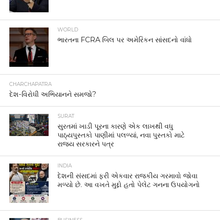
WORLD
ભારતના FCRA બિલ પર અમેરિકન સાંસદનો વાંધો
CHARCHAPATRA
દેશ-વિરોધી અભિયાનને સમજો?
SURAT
સુરતમાં ખાડી પૂરના કારણે એક લાખથી વધુ
પાઠ્યપુસ્તકો પાણીમાં પલળ્યાં, નવા પુસ્તકો માટે
રાજ્ય સરકારને પત્ર
INDIA
દેશની સંસદમાં ફરી એકવાર રાજકીય ગરમાવો જોવા
મળ્યો છે. આ વખતે મુદ્દો હતો પેલેટ ગનના ઉપયોગનો