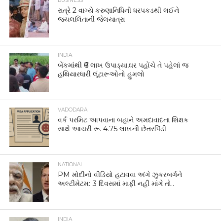
BUSINESS
રાત્રે 2 વાગ્યે કરુણાનિધિની ધરપકડથી લઈને
જયલલિતાની જેલયાત્રા
INDIA
બેંકમાંથી ₹6 લાખ ઉપાડ્યા,ઘર પહોંચે તે પહેલાં જ
હથિયારધારી લૂંટારૂઓનો હુમલો
VADODARA
વર્ક પરમિટ આપવાના બહાને અમદાવાદના શિક્ષક
સાથે આચરી રૂ. 4.75 લાખની છેતરપિંડી
NATIONAL
PM મોદીનો વીડિયો હટાવવા અંગે ઝુકરબર્ગને
અલ્ટીમેટમ: 3 દિવસમાં માફી નહીં માંગે તો..
INDIA