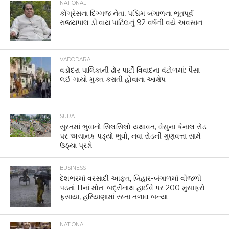
NATIONAL
કોંગ્રેસના દિગ્ગજ નેતા, પશ્ચિમ બંગાળના ભૂતપૂર્વ
રાજ્યપાલ ડી.વાય.પાટિલનું 92 વર્ષની વયે અવસાન
VADODARA
વડોદરા પાલિકાની ઢોર પાર્ટી વિવાદના વંટોળમાં: પૈસા
લઈ ગાયો મુક્ત કરાતી હોવાના આક્ષેપ
SURAT
સુરતમાં ભુવાનો સિલસિલો યથાવત, વેસુના કેનાલ રોડ
પર અચાનક પડ્યો ભુવો, નવા રોડની ગુણવત્તા સામે
ઉઠ્યા પ્રશ્નો
BUSINESS
દેશભરમાં વરસાદી આફત, બિહાર-બંગાળમાં વીજળી
પડતાં 11નાં મોત; બદ્રીનાથ હાઈવે પર 200 મુસાફરો
ફસાયા, હરિયાણામાં રસ્તા તળાવ બન્યા
NATIONAL