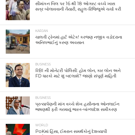
સીમાંકન બિલ પર 16 થી 18 ઓગસ્ટ વચ્ચે ખાસ
સત્ર બોલાવવાની તૈયારી, રાહુલ-રિજિજુએ ચર્ચા કરી
KARJAN
ચાલતી ટ્રેનમાં હાર્ટ એટેક! કરજણ નજીક વડોદરાના
અનિલભાઈનું કરુણ અવસાન
BUSINESS
RBI ની મોનેટરી પોલિસી: હોમ લોન, કાર લોન અને
FD ધારકો માટે શું બદલાશે? જાણો સંપૂર્ણ માહિતી
BUSINESS
પ્રત્યાર્પણની માંગ વચ્ચે શેખ હસીનાના ઓનલાઈન
ભાષણથી ફરી ગરમાયું ભારત-બાંગ્લાદેશ સમીકરણ
WORLD
PoKમાં હિંસા, ઈમરાન સમર્થકોનું દેશવ્યાપી