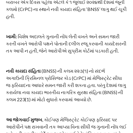
બરાબર એક દિવસ પહેલા એટલે કે ૧ જુલાઈ ૨૦૨૪થી દેશમાં જૂની
કલમો (CrPC) ના સ્થાને નવી કાયદા સંહિતા ‘BNSS’ લાગુ થઈ ચૂકી
હતી.
ખામી:
વિશેષ અદાલતે ગુનાની નોંધ લેતી વખતે અને સમન જારી
કરતી વખતે આરોપી પક્ષને પોતાની દલીલ રજૂ કરવાની કાયદેસરની
તક આપી ન હતી, જેને આરોપીએ સુપ્રીમ કોર્ટમાં પડકારી હતી.
નવી કાયદા સંહિતા
(BNSS) ની કલમ ૨૨૩(૧) નો સંદર્ભ
​અગાઉની ક્રિમિનલ પ્રોસિજર કોડ (CrPC) માં મેજિસ્ટ્રેટ સીધા
જ ફરિયાદના આધારે સમન જારી કરી શકતા હતા. પરંતુ દેશમાં લાગુ
કરાયેલા નવા કાયદા ભારતીય નાગરિક સુરક્ષા સંહિતા (BNSS) ની
કલમ 223(1) માં મોટો સુધારો કરવામાં આવ્યો છે.
આ જોગવાઈ મુજબ
, કોઈપણ મેજિસ્ટ્રેટ કોઈપણ ફરિયાદ પર
આરોપીને પક્ષ રાખવાની તક આપ્યા વિના સીધી જ ગુનાની નોંધ લઈ