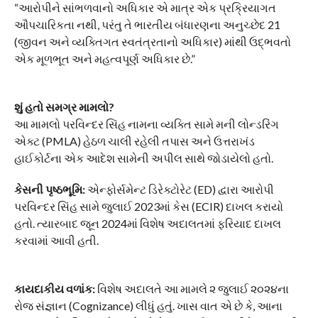
“આરોપીને સાંભળવાનો અધિકાર એ માત્ર એક પ્રક્રિયાગત
ઔપચારિકતા નથી, પરંતુ તે ભારતીય બંધારણના અનુચ્છેદ 21
(જીવન અને વ્યક્તિગત સ્વતંત્રતાનો અધિકાર) માંથી ઉદ્ભવતો
એક મૂળભૂત અને મહત્વપૂર્ણ અધિકાર છે.”
શું હતો સમગ્ર મામલો?
​આ મામલો પરવિન્દર સિંહ નામના વ્યક્તિ સામે મની લોન્ડરિંગ
એક્ટ (PMLA) હેઠળ ચાલી રહેલી તપાસ અને ઉત્તરાખંડ
હાઈકોર્ટના એક આદેશ સામેની અપીલ સાથે જોડાયેલો હતો.
કેસની પૃષ્ઠભૂમિ:
એન્ફોર્સમેન્ટ ડિરેક્ટોરેટ (ED) દ્વારા આરોપી
પરવિન્દર સિંહ સામે જુલાઈ 2023માં કેસ (ECIR) દાખલ કરાયો
હતો. ત્યારબાદ જૂન 2024માં વિશેષ અદાલતમાં ફરિયાદ દાખલ
કરવામાં આવી હતી.
કાયદાકીય વળાંક:
વિશેષ અદાલતે આ મામલે ૨ જુલાઈ ૨૦૨૪ના
રોજ સંજ્ઞાન (Cognizance) લીધું હતું. ખાસ વાત એ છે કે, આના