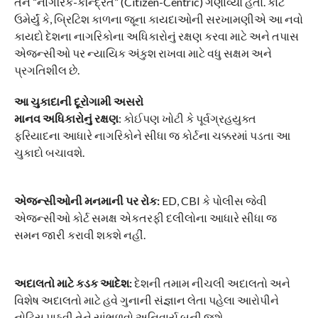
તેને “નાગરિક-કેન્દ્રિત” (Citizen-Centric) ગણાવ્યો હતો. કોર્ટે
ઉમેર્યું કે, બ્રિટિશ કાળના જૂના કાયદાઓની સરખામણીએ આ નવો
કાયદો દેશના નાગરિકોના અધિકારોનું રક્ષણ કરવા માટે અને તપાસ
એજન્સીઓ પર ન્યાયિક અંકુશ રાખવા માટે વધુ સક્ષમ અને
પ્રગતિશીલ છે.
આ ચુકાદાની દૂરોગામી અસરો
​માનવ અધિકારોનું રક્ષણ
: કોઈપણ ખોટી કે પૂર્વગ્રહયુક્ત
ફરિયાદના આધારે નાગરિકોને સીધા જ કોર્ટના ચક્કરમાં પડતા આ
ચુકાદો બચાવશે.
એજન્સીઓની મનમાની પર રોક:
ED, CBI કે પોલીસ જેવી
એજન્સીઓ કોર્ટ સમક્ષ એકતરફી દલીલોના આધારે સીધા જ
સમન જારી કરાવી શકશે નહીં.
અદાલતો માટે કડક આદેશ:
દેશની તમામ નીચલી અદાલતો અને
વિશેષ અદાલતો માટે હવે ગુનાની સંજ્ઞાન લેતા પહેલા આરોપીને
નોટિસ પાઠવી તેને સાંભળવો અનિવાર્ય બની જશે.