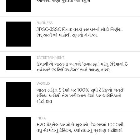
ઓગસ્ટે પાણી પુરવઠો બંધ રહેશે
BUSINESS
JPSC-JSSC વિવાદ વચ્ચે સરકારનો મોટો નિર્ણય,
વિદ્યાર્થીઓ પાસેથી સૂચનો મંગાવ્યા
ENTERTAINMENT
દિવાળીએ ભારતમાં આવશે ‘રામાયણ’, પરંતુ વિદેશમાં 6
નવેમ્બરે જ રિલીઝ કેમ? સામે આવ્યું કારણ
WORLD
ભારત સહિત 5 દેશો પર 100% સુધી ટેરિફનો ખતરો!
રશિયા પાસેથી તેલ ખરીદનારા દેશો પર અમેરિકાનો
મોટો દાવ
INDIA
E20 પેટ્રોલ પર મોટો ખુલાસો: દેશભરમાં 1000થી
વધુ સેમ્પલનું ટેસ્ટિંગ, ક્લોરાઇડનું પ્રમાણ મર્યાદામાં