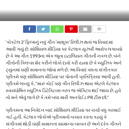
COMMENTS
‘કોકટેલ 2’ ફિલ્મનું નવું ગીત ‘માશૂકા’ રિલીઝ થતાં જ વિવાદમાં
આવી ગયું છે. સોશિયલ મીડિયા પર કેટલાક યુઝર્સે આરોપ લગાવ્યો
છે કે આ ગીત 1993ના એક જૂના ઇટાલિયન ગીતની નકલ છે. બંને
ગીતોની ક્લિપ્સ શેર કરીને લોકો દાવો કરી રહ્યા છે કે મ્યુઝિક અને
ટ્યુનમાં ઘણી સમાનતા જોવા મળે છે. આ વિવાદ વધતા સંગીતકાર
પ્રીતમે પણ સોશિયલ મીડિયા પર પોતાની પ્રતિક્રિયા આપી હતી.
પ્રીતમે લખ્યું કે, “મારું કોઈ પણ ગીત રિલીઝ થાય એટલે કેટલાક
સ્વયંઘોષિત મ્યુઝિક ડિટેક્ટિવ્સ તરત જ એક્ટિવ થઈ જાય છે. હવે
તો મને એવું લાગે છે કે તમે બધા મારી અનપેઈડ PR ટીમ છો.”
પ્રીતમના આ નિવેદન બાદ સોશિયલ મીડિયા પર ચર્ચા વધુ ગરમાઈ
ગઈ હતી. કેટલાક લોકોએ પ્રીતમનો બચાવ કરતા કહ્યું કે
સંગીતમાં થોડી ઘણી સમાનતા સામાન્ય બાબત છે અને દરેક ગીતને