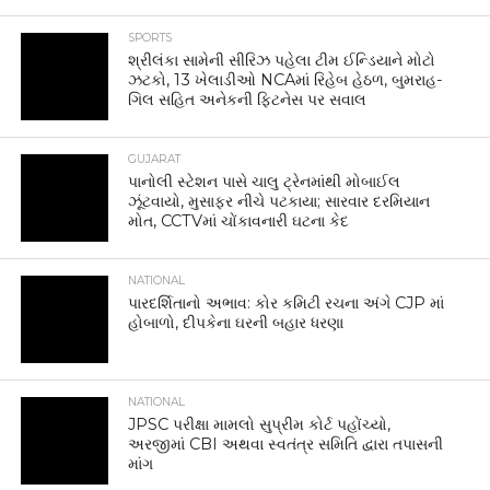
SPORTS
શ્રીલંકા સામેની સીરિઝ પહેલા ટીમ ઈન્ડિયાને મોટો
ઝટકો, 13 ખેલાડીઓ NCAમાં રિહેબ હેઠળ, બુમરાહ-
ગિલ સહિત અનેકની ફિટનેસ પર સવાલ
GUJARAT
પાનોલી સ્ટેશન પાસે ચાલુ ટ્રેનમાંથી મોબાઈલ
ઝૂંટવાયો, મુસાફર નીચે પટકાયા; સારવાર દરમિયાન
મોત, CCTVમાં ચોંકાવનારી ઘટના કેદ
NATIONAL
પારદર્શિતાનો અભાવ: કોર કમિટી રચના અંગે CJP માં
હોબાળો, દીપકેના ઘરની બહાર ધરણા
NATIONAL
JPSC પરીક્ષા મામલો સુપ્રીમ કોર્ટ પહોંચ્યો,
અરજીમાં CBI અથવા સ્વતંત્ર સમિતિ દ્વારા તપાસની
માંગ