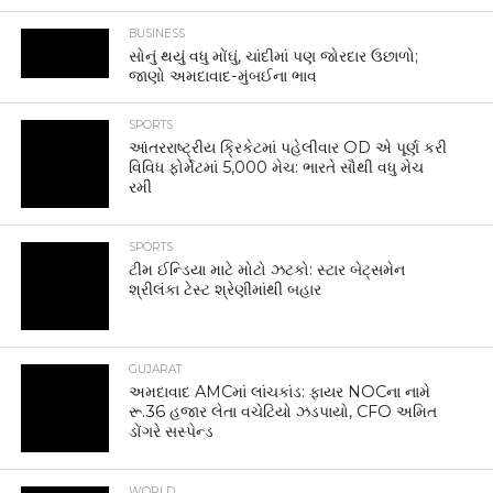
BUSINESS
સોનું થયું વધુ મોંઘું, ચાંદીમાં પણ જોરદાર ઉછાળો;
જાણો અમદાવાદ-મુંબઈના ભાવ
SPORTS
આંતરરાષ્ટ્રીય ક્રિકેટમાં પહેલીવાર OD એ પૂર્ણ કરી
વિવિધ ફોર્મેટમાં 5,000 મેચ: ભારતે સૌથી વધુ મેચ
રમી
SPORTS
ટીમ ઈન્ડિયા માટે મોટો ઝટકો: સ્ટાર બેટ્સમેન
શ્રીલંકા ટેસ્ટ શ્રેણીમાંથી બહાર
GUJARAT
અમદાવાદ AMCમાં લાંચકાંડ: ફાયર NOCના નામે
રૂ.36 હજાર લેતા વચેટિયો ઝડપાયો, CFO અમિત
ડોંગરે સસ્પેન્ડ
WORLD