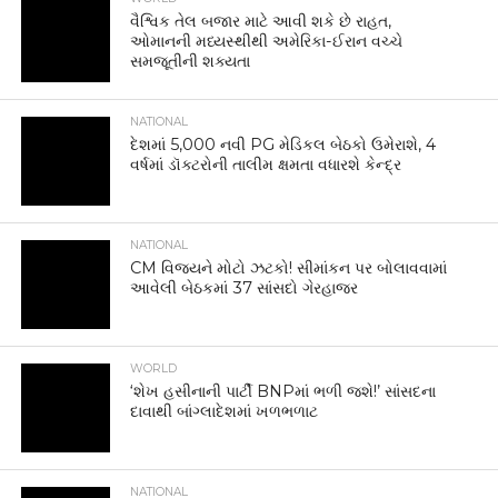
વૈશ્વિક તેલ બજાર માટે આવી શકે છે રાહત,
ઓમાનની મધ્યસ્થીથી અમેરિકા-ઈરાન વચ્ચે
સમજૂતીની શક્યતા
NATIONAL
દેશમાં 5,000 નવી PG મેડિકલ બેઠકો ઉમેરાશે, 4
વર્ષમાં ડૉક્ટરોની તાલીમ ક્ષમતા વધારશે કેન્દ્ર
NATIONAL
CM વિજયને મોટો ઝટકો! સીમાંકન પર બોલાવવામાં
આવેલી બેઠકમાં 37 સાંસદો ગેરહાજર
WORLD
‘શેખ હસીનાની પાર્ટી BNPમાં ભળી જશે!’ સાંસદના
દાવાથી બાંગ્લાદેશમાં ખળભળાટ
NATIONAL