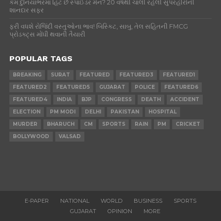
કેમ દુનિયાભરમાં હિટ છે સ્પાઈડર મેન? 20 વર્ષથી ચાલી રહેલી સુપરહીરોની
શાનદાર સફર
ફરી વધશે રોજિંદી વસ્તુઓના ભાવ! બિસ્કિટ, સાબુ, તેલ સહિતની FMCG
પ્રોડક્ટ્સ મોંઘી થવાની તૈયારી
POPULAR TAGS
BREAKING
SURAT
FEATURED
FEATURED3
FEATURED1
FEATURED2
FEATURED5
GUJARAT
POLICE
FEATURED6
FEATURED4
INDIA
BJP
CONGRESS
DEATH
ACCIDENT
ELECTION
PM MODI
DELHI
PAKISTAN
HOSPITAL
MURDER
BHARUCH
CM
SPORTS
RAIN
PM
CRICKET
BOLLYWOOD
VALSAD
E-PAPER
NATIONAL
WORLD
BUSINESS
SPORTS
GUJARAT
OPINION
MORE