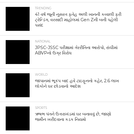
TRENDING
41 વર્ષ જૂની નુસરત ફતેહ અલી ખાનની કવ્વાલી ફરી
ટ્રેન્ડિંગ, વરસાદી માહોલમાં Gen Zની બની પહેલી
પસંદ
NATIONAL
JPSC-JSSC પરીક્ષામાં ગેરરીતિના આરોપો, રાંચીમાં
ABVPનો ઉગ્ર વિરોધ
WORLD
જાપાનમાં ભૂકંપ બાદ હવે ટાઇફૂનનો કહેર, 2.6 લાખ
લોકોને ઘર છોડવાનો આદેશ
SPORTS
ઋષભ પંતને ઉત્તરાખંડમાં ઘર બનાવવું છે, જાણો
જમીન ખરીદવાના કડક નિયમો