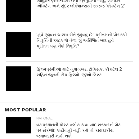
શાહિદ-ક્રિતી-રશ્મિકાની ત્રિપુટીનો જાદુ, શાનદાર
એક્ટિંગ અને સુંદર લોકેશન્સથી સજ્જ ‘કોકટેલ 2’
‘હવે જીવન અલગ રીતે જીવવું છે’, પ્રીતમની પોસ્ટથી
નિવૃત્તિની અટકળો તેજ, શું અરિજિત બાદ હવે
પ્રીતમ પણ લેશે નિવૃત્તિ?
ફિલ્મપ્રેમીઓ માટે ખુશખબર, ટૉક્સિક, કૉકટેલ 2
સહિત જૂનની ટોપ ફિલ્મો, જુઓ લિસ્ટ
MOST POPULAR
NATIONAL
વડાપ્રધાનની પોસ્ટ બ્લોક થવા બાદ સરકારનો મેટા
પર સકંજો: કાર્યવાહી નહીં કરો તો કાયદાકીય
જવાબદારી નક્કી થશે