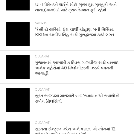
UPI પેમેન્ટને લઈને મોટો ભ્રમ દૂર, ગ્રાહકો અને
નાના દુકાનદારો માટે ટ્રાન્ઝેક્શન ફ્રી રહેશે
SPORTS
‘કેસી યે યારિયાં’ ફેમ ચાર્લી ચોહાણ બની મિસિસ,
KKRના રમદીપ સિંહ સાથે ગુરુદ્વારામાં કર્યા લગ્ન
GUJARAT
ગુજરાતમાં આગામી 3 દિવસ ગાજવીજ સાથે વરસાદ:
અનેક શહેરોમાં 40 કિલોમીટરની ઝડપે પવનની
આગાહી
GUJARAT
સુરત ભાજપમાં મારામારી બાદ ‘સમાધાન’થી સવાલોનો
સળંગ સિલસિલો
GUJARAT
સુરતના સેન્ટ્રલ ઝોન અને વરાછા-એ ઝોનમાં 12