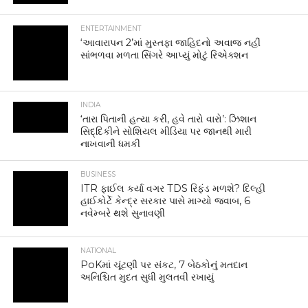
ENTERTAINMENT
‘આવારાપન 2’માં મુસ્તફા જાહિદનો અવાજ નહીં
સાંભળવા મળતા સિંગરે આપ્યું મોટું રિએક્શન
INDIA
‘તારા પિતાની હત્યા કરી, હવે તારો વારો’: ઝિશાન
સિદ્દિકીને સોશિયલ મીડિયા પર જાનથી મારી
નાખવાની ધમકી
BUSINESS
ITR ફાઈલ કર્યા વગર TDS રિફંડ મળશે? દિલ્હી
હાઈકોર્ટે કેન્દ્ર સરકાર પાસે માગ્યો જવાબ, 6
નવેમ્બરે થશે સુનાવણી
NATIONAL
PoKમાં ચૂંટણી પર સંકટ, 7 બેઠકોનું મતદાન
અનિશ્ચિત મુદત સુધી મુલતવી રખાયું