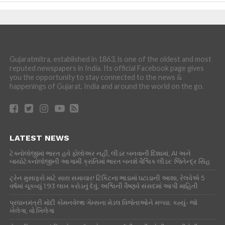
Gujaratmitra, established in 1863, is one of the oldest and most
reputed newspapers in India. Its official Facebook page gives
you the opportunity to stay connected to the news &
happenings of Gujarat, India and around the world on the go.
LATEST NEWS
ટેક્નોલોજીમાં ભારત હવે ફોલોઅર નહીં, લીડર બનવાની દિશામાં, AI અને
બાયોટેકનોલોજીની આગામી ક્રાંતિમાં ભારત બનશે વૈશ્વિક લીડર: જિતેન્દ્ર સિંહ
ટ્રેન મુસાફરો માટે સારા સમાચાર! ટિકિટના ભાડામાં ઘટાડાની આશા, રેલવેએ 5
વર્ષમાં ચૂકવ્યું 1.93 લાખ કરોડનું દેવું, અશ્વિની વૈષ્ણવે સંસદમાં આપી માહિતી
પ્રધાનમંત્રી મોદી કોમનવેલ્થ ગેમ્સના મેડલ વિજેતાઓને મળ્યા: કહ્યું- જો
ખેલેગા, વો ખિલેગા