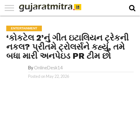
E-
PAPER
NATIONAL
WORLD
BUSINESS
SPORTS
GUJARAT
OPINION
MORE
ENTERTAINMENT
‘કોકટેલ 2’નું ગીત ઇટાલિયન ટ્રેકની
નકલ? પ્રીતમે ટ્રોલર્સને કહ્યું, તમે
બધા મારી અનપેઇડ PR ટીમ છો
By
OnlineDesk14
Posted on
May 22, 2026