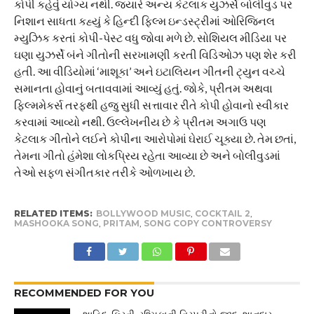
કોપી કહેવું યોગ્ય નથી. જ્યારે અન્ય કેટલાક યુઝર્સે બોલીવુડ પર
નિશાન સાધતા કહ્યું કે હિન્દી ફિલ્મ ઇન્ડસ્ટ્રીમાં ઓરિજિનલ
મ્યુઝિક કરતાં કોપી-પેસ્ટ વધુ જોવા મળે છે. સોશિયલ મીડિયા પર
ઘણા યુઝર્સે બંને ગીતોની સરખામણી કરતી વિડિઓઝ પણ શેર કરી
હતી. આ વીડિયોમાં ‘માશૂકા’ અને ઇટાલિયન ગીતની ટ્યુન વચ્ચે
સમાનતા હોવાનું બતાવવામાં આવ્યું હતું. જોકે, પ્રીતમ અથવા
ફિલ્મમેકર્સ તરફથી હજુ સુધી સત્તાવાર રીતે કોપી હોવાનો સ્વીકાર
કરવામાં આવ્યો નથી. ઉલ્લેખનીય છે કે પ્રીતમ અગાઉ પણ
કેટલાક ગીતોને લઈને કોપીના આરોપોમાં ઘેરાઈ ચૂક્યા છે. તેમ છતાં,
તેમના ગીતો હંમેશા લોકપ્રિય રહેતા આવ્યા છે અને બોલીવુડમાં
તેઓ સફળ સંગીતકાર તરીકે ઓળખાય છે.
RELATED ITEMS:
BOLLYWOOD MUSIC
,
COCKTAIL 2
,
MASHOOKA SONG
,
PRITAM
,
SONG COPY CONTROVERSY
RECOMMENDED FOR YOU