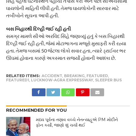
સિંહે પહેલા ઘટનાસ્થળે પહોંચી તપાસ કરી અને પછી સીએચસીમાં
ઘાયલોની માહિતી લીધી હતી. તેમજ ઘાયલોકોની સારવાર માટે
તબીબોને સૂચના આપી હતી.
બસ બિહારથી દિલ્હી જઈ રહી હતી
સમગ્ર મામલે સીઓ અરવિંદ સિંહે જણાવ્યું હતું કે બસ બિહારથી
દિલ્હી જઈ રહી હતી, જેમાં મોટાભાગના મજૂરો મુસાફરી કરી રહ્યા
હતા. તેમજ બસમાં 50 જેટલા લોકો સવાર હતા, ત્યારે ડ્રાઈવર ભર
ઊંઘમાં હોવાના કારણે અકસ્માત સર્જ્યો હોવાની આશંકા છે.
RELATED ITEMS:
ACCIDENT
,
BREAKING
,
FEATURED
,
FEATURED1
,
LUCKNOW-AGRA EXPRESSWAY
,
SLEEPER BUS
RECOMMENDED FOR YOU
મધ્ય પૂર્વના તણાવ વચ્ચે નેતન્યાહૂએ PM મોદીને
ફોન કર્યો, જાણો શું ચર્ચા થઈ