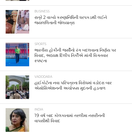
BUSINESS
રાત્રે 2 વાગ્યે કરુણાનિધિની ધરપકડથી લઈને
જયલલિતાની જેલયાત્રા
SPORTS
ભારતીય હોકીની જર્સીનો રંગ બદલવાના નિર્ણય પર
વિવાદ, અધ્યક્ષ દિલીપ તિર્કીએ માંગી વિગતવાર
સ્પષ્ટતા
VADODARA
હાઈકોર્ટના નવા પરિપત્રના વિરોધમાં વડોદરા બાર
એસોસિએશનની અચોક્કસ મુદતની હડતાળ
INDIA
19 વર્ષ બાદ કોલકાતામાં તસ્લીમા નસરીનની
વાપસીથી વિવાદ