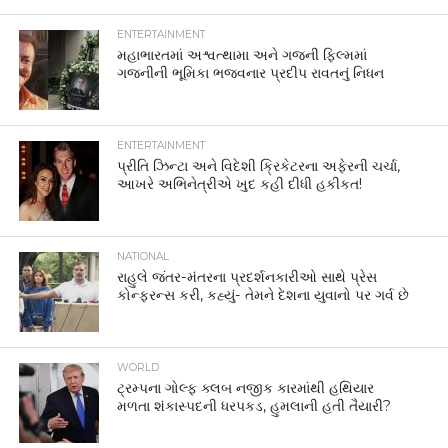
ENTERTAINMENT
મહાભારતમાં અશ્વત્થામા અને ગજની ફિલ્મમાં
ગજનીની ભૂમિકા ભજવનાર પ્રદીપ રાવતનું નિધન
ENTERTAINMENT
પ્રીતિ ઝિન્ટા અને વિદેશી ક્રિકેટરના અફેરની ચર્ચા,
આખરે અભિનેત્રીએ ખુદ કહી દીધી હકીકત!
NATIONAL
રાહુલે જંતર-મંતરના પ્રદર્શનકારીઓ સાથે પ્રેસ
કોન્ફરન્સ કરી, કહ્યું- તેમને દેશના યુવાનો પર ગર્વ છે
WORLD
ટ્રમ્પના ગોલ્ફ ક્લબ નજીક કારમાંથી હથિયાર
મળતા શંકાસ્પદની ધરપકડ, હુમલાની હતી તૈયારી?