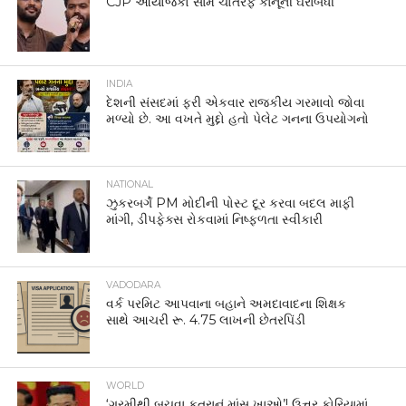
CJP આયોજકો સામે ચોતરફ કાનૂની ઘેરાબંધી
INDIA
દેશની સંસદમાં ફરી એકવાર રાજકીય ગરમાવો જોવા
મળ્યો છે. આ વખતે મુદ્દો હતો પેલેટ ગનના ઉપયોગનો
NATIONAL
ઝુકરબર્ગે PM મોદીની પોસ્ટ દૂર કરવા બદલ માફી
માંગી, ડીપફેક્સ રોકવામાં નિષ્ફળતા સ્વીકારી
VADODARA
વર્ક પરમિટ આપવાના બહાને અમદાવાદના શિક્ષક
સાથે આચરી રૂ. 4.75 લાખની છેતરપિંડી
WORLD
‘ગરમીથી બચવા કૂતરાનું માંસ ખાઓ’! ઉત્તર કોરિયામાં