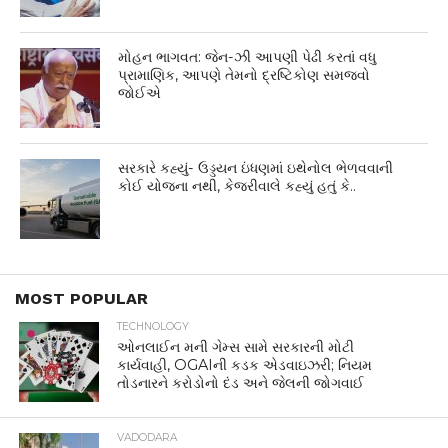
મોહન ભાગવત: જેન-ઝી આપણી પેઢી કરતાં વધુ
પ્રામાણિક, આપણે તેમનો દ્રષ્ટિકોણ સમજવો
જોઈએ
સરકારે કહ્યું- ઉડ્ડયન ઇંધણમાં ઇથેનોલ ભેળવવાની
કોઈ યોજના નથી, કેજરીવાલે કહ્યું હતું કે..
MOST POPULAR
TECHNOLOGY
ઓનલાઈન મની ગેમ્સ સામે સરકારની મોટી
કાર્યવાહી, OGAIની કડક એડવાઇઝરી; નિયમ
તોડનારને કરોડોનો દંડ અને જેલની જોગવાઈ
VADODARA