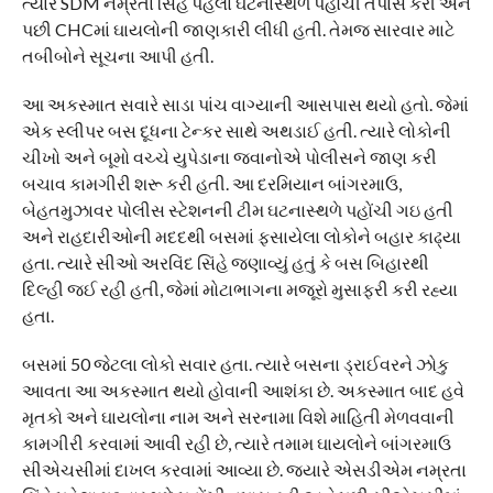
ત્યારે SDM નમ્રતા સિંહે પહેલા ઘટનાસ્થળે પહોંચી તપાસ કરી અને
પછી CHCમાં ઘાયલોની જાણકારી લીધી હતી. તેમજ સારવાર માટે
તબીબોને સૂચના આપી હતી.
આ અકસ્માત સવારે સાડા પાંચ વાગ્યાની આસપાસ થયો હતો. જેમાં
એક સ્લીપર બસ દૂધના ટેન્કર સાથે અથડાઈ હતી. ત્યારે લોકોની
ચીખો અને બૂમો વચ્ચે યુપેડાના જવાનોએ પોલીસને જાણ કરી
બચાવ કામગીરી શરૂ કરી હતી. આ દરમિયાન બાંગરમાઉ,
બેહતમુઝાવર પોલીસ સ્ટેશનની ટીમ ઘટનાસ્થળે પહોંચી ગઇ હતી
અને રાહદારીઓની મદદથી બસમાં ફસાયેલા લોકોને બહાર કાઢ્યા
હતા. ત્યારે સીઓ અરવિંદ સિંહે જણાવ્યું હતું કે બસ બિહારથી
દિલ્હી જઈ રહી હતી, જેમાં મોટાભાગના મજૂરો મુસાફરી કરી રહ્યા
હતા.
બસમાં 50 જેટલા લોકો સવાર હતા. ત્યારે બસના ડ્રાઈવરને ઝોકુ
આવતા આ અકસ્માત થયો હોવાની આશંકા છે. અકસ્માત બાદ હવે
મૃતકો અને ઘાયલોના નામ અને સરનામા વિશે માહિતી મેળવવાની
કામગીરી કરવામાં આવી રહી છે, ત્યારે તમામ ઘાયલોને બાંગરમાઉ
સીએચસીમાં દાખલ કરવામાં આવ્યા છે. જ્યારે એસડીએમ નમ્રતા