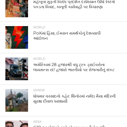
મહેબૂબા મુફ્તી વિરોધ પ્રદર્શન દરમિયાન ઊંધો તિરંગો
પકડતા વિવાદ, કાનૂની કાર્યવાહી પર વિચારણા
WORLD
PoKમાં હિંસા, ઈમરાન સમર્થકોનું દેશવ્યાપી
આંદોલન
WORLD
અમેરિકામાં 28 હજારથી વધુ ટ્રક ડ્રાઈવરોના
લાયસન્સ રદ! હજારો ભારતીયો પર રોજગારીનું સંકટ
SHINOR
ધોધમાર વરસાદનો કહેર: શિનોરમાં નર્મદા મૈયા મંદિરની
સુરક્ષા દીવાલ ધરાશાયી
INDIA