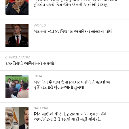
હીટવેવ વચ્ચે કિમ જોંગ ઉનની અનોખી સલાહ
WORLD
ભારતના FCRA બિલ પર અમેરિકન સાંસદનો વાંધો
CHARCHAPATRA
દેશ-વિરોધી અભિયાનને સમજો?
INDIA
બેંકમાંથી ₹6 લાખ ઉપાડ્યા,ઘર પહોંચે તે પહેલાં જ
હથિયારધારી લૂંટારૂઓનો હુમલો
NATIONAL
PM મોદીનો વીડિયો હટાવવા અંગે ઝુકરબર્ગને
અલ્ટીમેટમ: 3 દિવસમાં માફી નહીં માંગે તો..