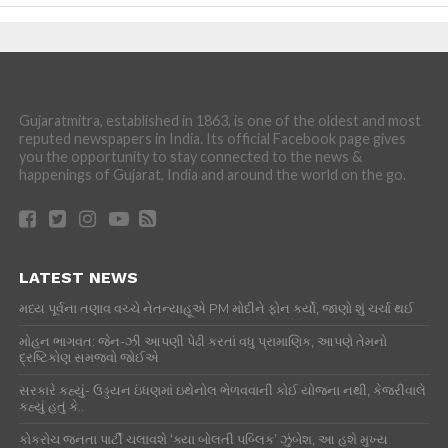
Gujaratmitra, established in 1863, is one of the oldest and most
reputed newspapers in India. Its official Facebook page gives
you the opportunity to stay connected to the news &
happenings of Gujarat, India and around the world on the go.
LATEST NEWS
મધ્ય પૂર્વના તણાવ વચ્ચે નેતન્યાહૂએ PM મોદીને ફોન કર્યો, જાણો શું ચર્ચા થઈ
મોહન ભાગવત: જેન-ઝી આપણી પેઢી કરતાં વધુ પ્રામાણિક, આપણે તેમનો
દ્રષ્ટિકોણ સમજવો જોઈએ
સરકારે કહ્યું- ઉડ્ડયન ઇંધણમાં ઇથેનોલ ભેળવવાની કોઈ યોજના નથી, કેજરીવાલે
કહ્યું હતું કે..
કોકરોચ જનતા પાર્ટી ચલાવશે ‘ક્યા બોલતી પબ્લિક’ ઝુંબેશ, આ હશે મુખ્ય