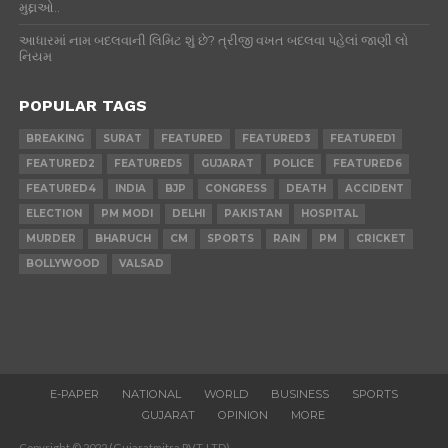
મુદ્દાઓ..
આધારમાં નામ બદલવાની લિમિટ શું છે? ત્રીજી વખત બદલવા પહેલાં જાણી લો
નિયમ
POPULAR TAGS
BREAKING
SURAT
FEATURED
FEATURED3
FEATURED1
FEATURED2
FEATURED5
GUJARAT
POLICE
FEATURED6
FEATURED4
INDIA
BJP
CONGRESS
DEATH
ACCIDENT
ELECTION
PM MODI
DELHI
PAKISTAN
HOSPITAL
MURDER
BHARUCH
CM
SPORTS
RAIN
PM
CRICKET
BOLLYWOOD
VALSAD
E-PAPER
NATIONAL
WORLD
BUSINESS
SPORTS
GUJARAT
OPINION
MORE
Copyright © 2022 (Gujaratmitra PVT. LTD)