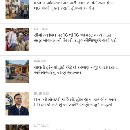
વડોદરા પાલિકાની ઢોર પાર્ટી વિવાદના વંટોળમાં: પૈસા
લઈ ગાયો મુક્ત કરાતી હોવાના આક્ષેપ
NATIONAL
સીમાંકન બિલ પર 16 થી 18 ઓગસ્ટ વચ્ચે ખાસ
સત્ર બોલાવવાની તૈયારી, રાહુલ-રિજિજુએ ચર્ચા કરી
KARJAN
ચાલતી ટ્રેનમાં હાર્ટ એટેક! કરજણ નજીક વડોદરાના
અનિલભાઈનું કરુણ અવસાન
BUSINESS
RBI ની મોનેટરી પોલિસી: હોમ લોન, કાર લોન અને
FD ધારકો માટે શું બદલાશે? જાણો સંપૂર્ણ માહિતી
NATIONAL