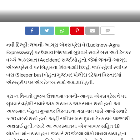
COMMENTS
નવી દિલ્હી: લખનૌ-આગ્રા એક્સપ્રેસ વે (Lucknow-Agra
Expressway) પર ઉન્નાવ જિલ્લામાં બુધવારે સવારે બસ અને ટેન્કર
વચ્ચે અકસ્માત (Accident) સર્જાયો હતો. જેમાં લખનૌ-આગ્રા
એક્સપ્રેસ વે પર બિહારના શિવગઢથી દિલ્હી જઈ રહેલી સ્લીપર
બસ (Sleeper bus) બેહતા મુજાવર પોલીસ સ્ટેશન વિસ્તારમાં
એરસ્ટ્રીપ પર એક ટેન્કર સાથે અથડાઈ હતી.
પ્રાપ્ત વિગતો મુજબ ઉન્નાવમાં લખનૌ-આગ્રા એક્સપ્રેસ વે પર
બુધવારે વહેલી સવારે એક ભયાનક અકસ્માત થયો હતો. આ
અકસ્માત બેહતા મુજાવર વિસ્તારના ગડા ગામ પાસે આજે સવારે
5:30 વાગ્યે થયો હતો. અહીં સ્લીપર બસ દૂધના ટેન્કરમાં પાછળથી
અથડાઈ હતી. ત્યારે આ અકસ્માતમાં એક બાળક સહિત 18
લોકોના મોત થયા હતા. જ્યારે 20 જેટલા લોકો ઘાયલ થયા હતા.