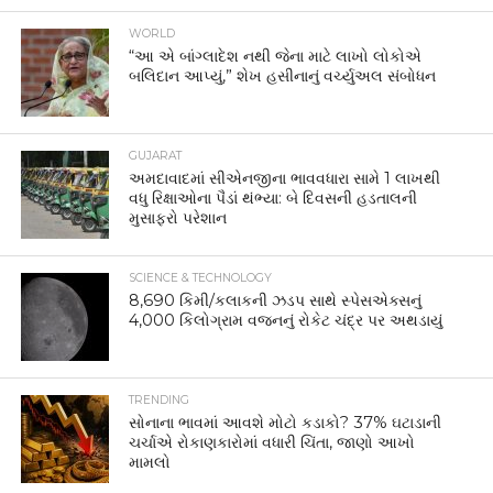
WORLD
“આ એ બાંગ્લાદેશ નથી જેના માટે લાખો લોકોએ
બલિદાન આપ્યું,” શેખ હસીનાનું વર્ચ્યુઅલ સંબોધન
GUJARAT
અમદાવાદમાં સીએનજીના ભાવવધારા સામે 1 લાખથી
વધુ રિક્ષાઓના પૈડાં થંભ્યા: બે દિવસની હડતાલની
મુસાફરો પરેશાન
SCIENCE & TECHNOLOGY
8,690 કિમી/કલાકની ઝડપ સાથે સ્પેસએક્સનું
4,000 કિલોગ્રામ વજનનું રોકેટ ચંદ્ર પર અથડાયું
TRENDING
સોનાના ભાવમાં આવશે મોટો કડાકો? 37% ઘટાડાની
ચર્ચાએ રોકાણકારોમાં વધારી ચિંતા, જાણો આખો
મામલો