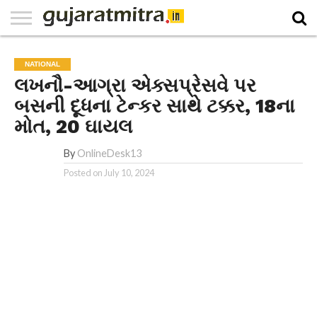
E-
PAPER
NATIONAL
WORLD
BUSINESS
SPORTS
GUJARAT
OPINION
MORE
NATIONAL
લખનૌ-આગ્રા એક્સપ્રેસવે પર
બસની દૂધના ટેન્કર સાથે ટક્કર, 18ના
મોત, 20 ઘાયલ
By
OnlineDesk13
Posted on
July 10, 2024