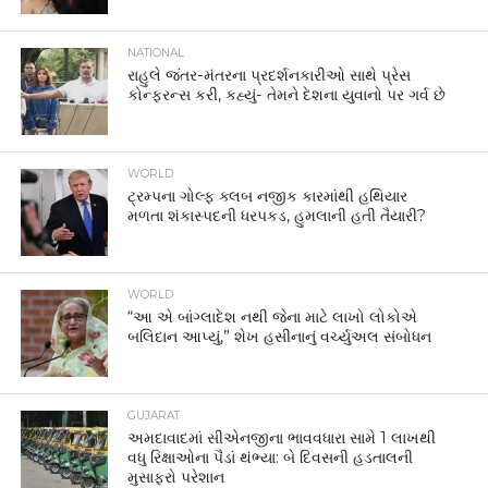
NATIONAL
રાહુલે જંતર-મંતરના પ્રદર્શનકારીઓ સાથે પ્રેસ
કોન્ફરન્સ કરી, કહ્યું- તેમને દેશના યુવાનો પર ગર્વ છે
WORLD
ટ્રમ્પના ગોલ્ફ ક્લબ નજીક કારમાંથી હથિયાર
મળતા શંકાસ્પદની ધરપકડ, હુમલાની હતી તૈયારી?
WORLD
“આ એ બાંગ્લાદેશ નથી જેના માટે લાખો લોકોએ
બલિદાન આપ્યું,” શેખ હસીનાનું વર્ચ્યુઅલ સંબોધન
GUJARAT
અમદાવાદમાં સીએનજીના ભાવવધારા સામે 1 લાખથી
વધુ રિક્ષાઓના પૈડાં થંભ્યા: બે દિવસની હડતાલની
મુસાફરો પરેશાન