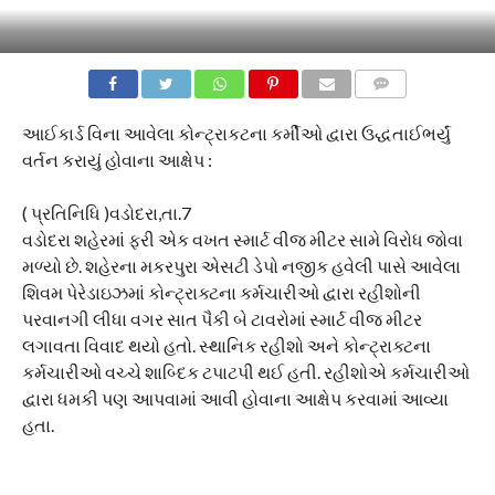
COMMENTS
આઈકાર્ડ વિના આવેલા કોન્ટ્રાકટના કર્મીઓ દ્વારા ઉદ્ધતાઈભર્યું
વર્તન કરાયું હોવાના આક્ષેપ :
( પ્રતિનિધિ )વડોદરા,તા.7
વડોદરા શહેરમાં ફરી એક વખત સ્માર્ટ વીજ મીટર સામે વિરોધ જોવા
મળ્યો છે. શહેરના મકરપુરા એસટી ડેપો નજીક હવેલી પાસે આવેલા
શિવમ પેરેડાઇઝમાં કોન્ટ્રાક્ટના કર્મચારીઓ દ્વારા રહીશોની
પરવાનગી લીધા વગર સાત પૈકી બે ટાવરોમાં સ્માર્ટ વીજ મીટર
લગાવતા વિવાદ થયો હતો. સ્થાનિક રહીશો અને કોન્ટ્રાક્ટના
કર્મચારીઓ વચ્ચે શાબ્દિક ટપાટપી થઈ હતી. રહીશોએ કર્મચારીઓ
દ્વારા ધમકી પણ આપવામાં આવી હોવાના આક્ષેપ કરવામાં આવ્યા
હતા.