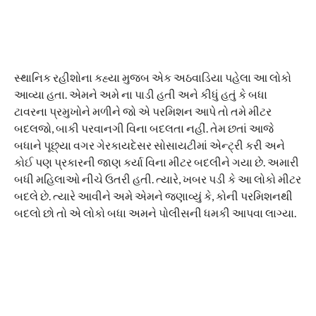
સ્થાનિક રહીશોના કહ્યા મુજબ એક અઠવાડિયા પહેલા આ લોકો
આવ્યા હતા. એમને અમે ના પાડી હતી અને કીધું હતું કે બધા
ટાવરના પ્રમુખોને મળીને જો એ પરમિશન આપે તો તમે મીટર
બદલજો, બાકી પરવાનગી વિના બદલતા નહીં. તેમ છતાં આજે
બધાને પૂછ્યા વગર ગેરકાયદેસર સોસાયટીમાં એન્ટ્રી કરી અને
કોઈ પણ પ્રકારની જાણ કર્યા વિના મીટર બદલીને ગયા છે. અમારી
બધી મહિલાઓ નીચે ઉતરી હતી. ત્યારે, ખબર પડી કે આ લોકો મીટર
બદલે છે. ત્યારે આવીને અમે એમને જણાવ્યું કે, કોની પરમિશનથી
બદલો છો તો એ લોકો બધા અમને પોલીસની ધમકી આપવા લાગ્યા.