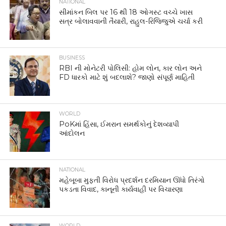
NATIONAL
સીમાંકન બિલ પર 16 થી 18 ઓગસ્ટ વચ્ચે ખાસ
સત્ર બોલાવવાની તૈયારી, રાહુલ-રિજિજુએ ચર્ચા કરી
BUSINESS
RBI ની મોનેટરી પોલિસી: હોમ લોન, કાર લોન અને
FD ધારકો માટે શું બદલાશે? જાણો સંપૂર્ણ માહિતી
WORLD
PoKમાં હિંસા, ઈમરાન સમર્થકોનું દેશવ્યાપી
આંદોલન
NATIONAL
મહેબૂબા મુફ્તી વિરોધ પ્રદર્શન દરમિયાન ઊંધો તિરંગો
પકડતા વિવાદ, કાનૂની કાર્યવાહી પર વિચારણા
WORLD