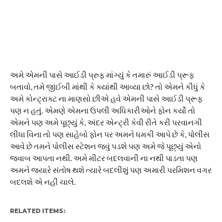
અમે એમની પાસે આઈડી પ્રુફ માંગ્યું કે તમારું આઈડી પ્રૂફ
બતાવો, તમે જીઈબી માંથી કે ક્યાંથી આવ્યા છો? તો એમને કીધું કે
અમે કોન્ટ્રાક્ટ ના માણસો છીએ હવે એમની પાસે આઈડી પ્રૂફ
પણ ન હતું. એમણે એમના ઉપલી અધિકારીઓને ફોન કર્યો તો
એમને પણ અમે પૂછ્યું કે, અંદર એન્ટ્રી કેવી રીતે કરી પરવાનગી
લીધા વિના તો પણ સાહેબો ફોન પર અમને ધમકી આપે છે કે, પોલીસ
આવે છે તમને પોલીસ સ્ટેશન જવું પડશે પણ અમે જે પૂછ્યું એનો
જવાબ આપતા નથી. અમે મીટર બદલવાની ના નથી પાડતા પણ
અમને જ્યારે સંતોષ થશે ત્યારે બદલીશું પણ અમારી પરમિશન વગર
બદલશે એ નહીં ચાલે.
RELATED ITEMS: