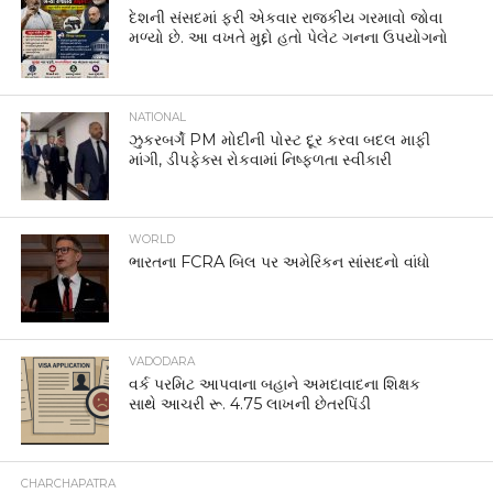
દેશની સંસદમાં ફરી એકવાર રાજકીય ગરમાવો જોવા
મળ્યો છે. આ વખતે મુદ્દો હતો પેલેટ ગનના ઉપયોગનો
NATIONAL
ઝુકરબર્ગે PM મોદીની પોસ્ટ દૂર કરવા બદલ માફી
માંગી, ડીપફેક્સ રોકવામાં નિષ્ફળતા સ્વીકારી
WORLD
ભારતના FCRA બિલ પર અમેરિકન સાંસદનો વાંધો
VADODARA
વર્ક પરમિટ આપવાના બહાને અમદાવાદના શિક્ષક
સાથે આચરી રૂ. 4.75 લાખની છેતરપિંડી
CHARCHAPATRA