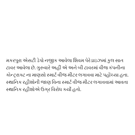
મકરપુરા એસટી ડેપો નજીક આવેલા શિવમ પેરેડાઇઝમાં કુલ સાત
ટાવર આવેલા છે. ગુરુવારે અહીં એ અને બી ટાવરમાં વીજ કંપનીના
કોન્ટ્રાક્ટ ના માણસો સ્માર્ટ વીજ મીટર લગાવવા માટે પહોંચ્યા હતા.
સ્થાનિક રહીશોની જાણ વિના સ્માર્ટ વીજ મીટર લગાવવામાં આવતા
સ્થાનિક રહીશોએ ઉગ્ર વિરોધ કર્યો હતો.