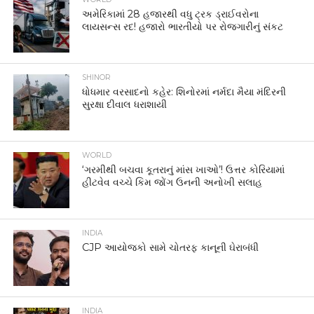
અમેરિકામાં 28 હજારથી વધુ ટ્રક ડ્રાઈવરોના
લાયસન્સ રદ! હજારો ભારતીયો પર રોજગારીનું સંકટ
SHINOR
ધોધમાર વરસાદનો કહેર: શિનોરમાં નર્મદા મૈયા મંદિરની
સુરક્ષા દીવાલ ધરાશાયી
WORLD
‘ગરમીથી બચવા કૂતરાનું માંસ ખાઓ’! ઉત્તર કોરિયામાં
હીટવેવ વચ્ચે કિમ જોંગ ઉનની અનોખી સલાહ
INDIA
CJP આયોજકો સામે ચોતરફ કાનૂની ઘેરાબંધી
INDIA