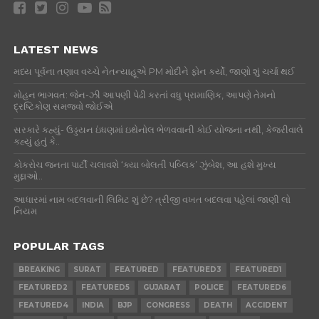
LATEST NEWS
મધ્ય પૂર્વના તણાવ વચ્ચે નેતન્યાહૂએ PM મોદીને ફોન કર્યો, જાણો શું ચર્ચા થઈ
મોહન ભાગવત: જેન-ઝી આપણી પેઢી કરતાં વધુ પ્રામાણિક, આપણે તેમનો
દ્રષ્ટિકોણ સમજવો જોઈએ
સરકારે કહ્યું- ઉડ્ડયન ઇંધણમાં ઇથેનોલ ભેળવવાની કોઈ યોજના નથી, કેજરીવાલે
કહ્યું હતું કે..
કોકરોચ જનતા પાર્ટી ચલાવશે ‘ક્યા બોલતી પબ્લિક’ ઝુંબેશ, આ હશે મુખ્ય
મુદ્દાઓ..
આધારમાં નામ બદલવાની લિમિટ શું છે? ત્રીજી વખત બદલવા પહેલાં જાણી લો
નિયમ
POPULAR TAGS
BREAKING
SURAT
FEATURED
FEATURED3
FEATURED1
FEATURED2
FEATURED5
GUJARAT
POLICE
FEATURED6
FEATURED4
INDIA
BJP
CONGRESS
DEATH
ACCIDENT