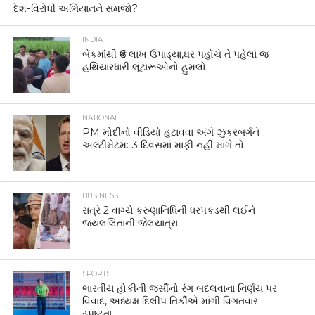
દેશ-વિરોધી અભિયાનને સમજો?
INDIA
બેંકમાંથી ₹6 લાખ ઉપાડ્યા,ઘર પહોંચે તે પહેલાં જ
હથિયારધારી લૂંટારૂઓનો હુમલો
NATIONAL
PM મોદીનો વીડિયો હટાવવા અંગે ઝુકરબર્ગને
અલ્ટીમેટમ: 3 દિવસમાં માફી નહીં માંગે તો..
BUSINESS
રાત્રે 2 વાગ્યે કરુણાનિધિની ધરપકડથી લઈને
જયલલિતાની જેલયાત્રા
SPORTS
ભારતીય હોકીની જર્સીનો રંગ બદલવાના નિર્ણય પર
વિવાદ, અધ્યક્ષ દિલીપ તિર્કીએ માંગી વિગતવાર
સ્પષ્ટતા