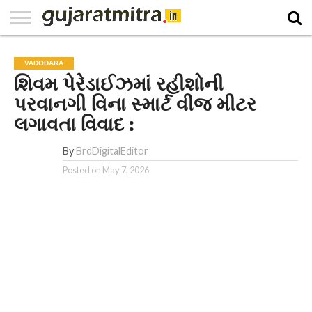
E-
PAPER
NATIONAL
WORLD
BUSINESS
SPORTS
GUJARAT
OPINION
MORE
VADODARA
શિવમ પેરેડાઈઝમાં રહીશોની
પરવાનગી વિના સ્માર્ટ વીજ મીટર
લગાવતા વિવાદ :
By
BrdDigitalEditor
Posted on
May 7, 2026