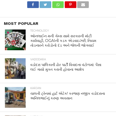
MOST POPULAR
TECHNOLOGY
ઓનલાઈન મની ગેમ્સ સામે સરકારની મોટી
કાર્યવાહી, OGAIની કડક એડવાઇઝરી; નિયમ
તોડનારને કરોડોનો દંડ અને જેલની જોગવાઈ
VADODARA
વડોદરા પાલિકાની ઢોર પાર્ટી વિવાદના વંટોળમાં: પૈસા
લઈ ગાયો મુક્ત કરાતી હોવાના આક્ષેપ
KARJAN
ચાલતી ટ્રેનમાં હાર્ટ એટેક! કરજણ નજીક વડોદરાના
અનિલભાઈનું કરુણ અવસાન