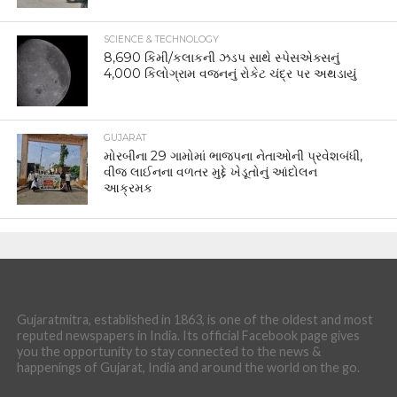
SCIENCE & TECHNOLOGY
8,690 કિમી/કલાકની ઝડપ સાથે સ્પેસએક્સનું
4,000 કિલોગ્રામ વજનનું રોકેટ ચંદ્ર પર અથડાયું
GUJARAT
મોરબીના 29 ગામોમાં ભાજપના નેતાઓની પ્રવેશબંધી,
વીજ લાઈનના વળતર મુદ્દે ખેડૂતોનું આંદોલન
આક્રમક
Gujaratmitra, established in 1863, is one of the oldest and most
reputed newspapers in India. Its official Facebook page gives
you the opportunity to stay connected to the news &
happenings of Gujarat, India and around the world on the go.