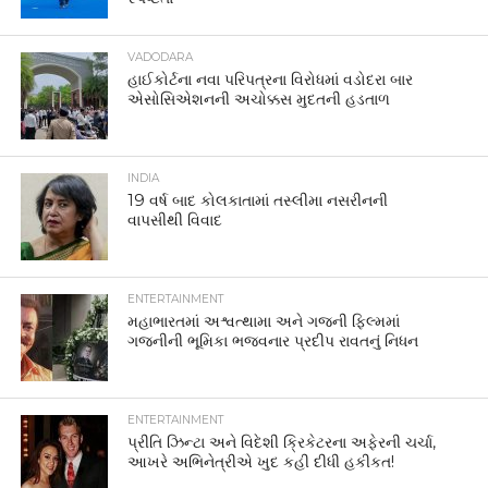
VADODARA
હાઈકોર્ટના નવા પરિપત્રના વિરોધમાં વડોદરા બાર
એસોસિએશનની અચોક્કસ મુદતની હડતાળ
INDIA
19 વર્ષ બાદ કોલકાતામાં તસ્લીમા નસરીનની
વાપસીથી વિવાદ
ENTERTAINMENT
મહાભારતમાં અશ્વત્થામા અને ગજની ફિલ્મમાં
ગજનીની ભૂમિકા ભજવનાર પ્રદીપ રાવતનું નિધન
ENTERTAINMENT
પ્રીતિ ઝિન્ટા અને વિદેશી ક્રિકેટરના અફેરની ચર્ચા,
આખરે અભિનેત્રીએ ખુદ કહી દીધી હકીકત!