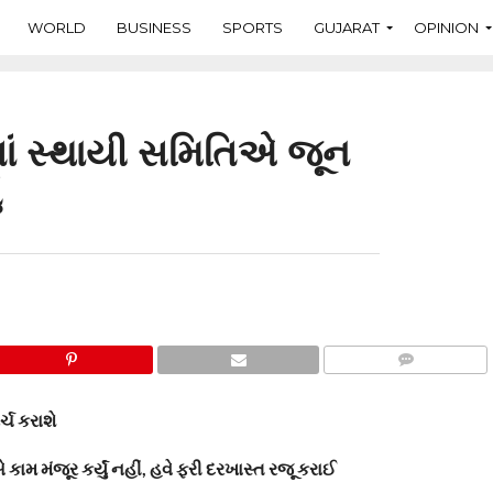
WORLD
BUSINESS
SPORTS
GUJARAT
OPINION
ાં સ્થાયી સમિતિએ જૂન
ં
COMMENTS
્ચ કરાશે
મ મંજૂર કર્યું નહીં, હવે ફરી દરખાસ્ત રજૂ કરાઈ