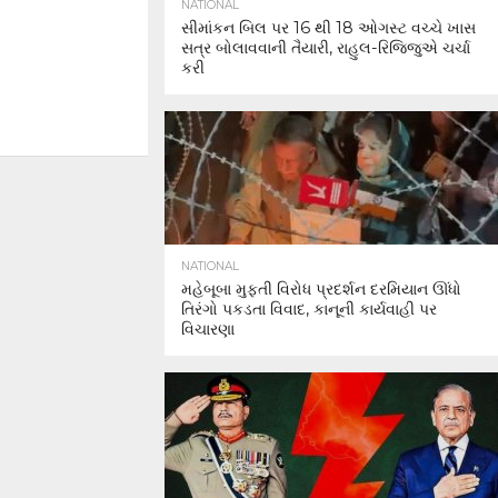
NATIONAL
સીમાંકન બિલ પર 16 થી 18 ઓગસ્ટ વચ્ચે ખાસ
સત્ર બોલાવવાની તૈયારી, રાહુલ-રિજિજુએ ચર્ચા
કરી
NATIONAL
મહેબૂબા મુફ્તી વિરોધ પ્રદર્શન દરમિયાન ઊંધો
તિરંગો પકડતા વિવાદ, કાનૂની કાર્યવાહી પર
વિચારણા