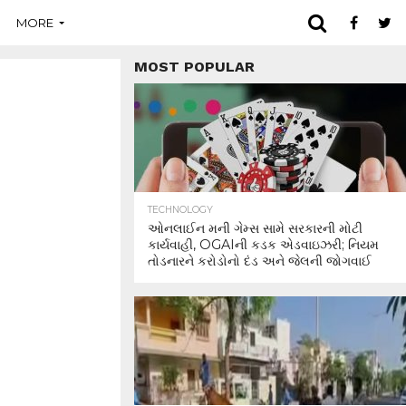
MORE
MOST POPULAR
TECHNOLOGY
ઓનલાઈન મની ગેમ્સ સામે સરકારની મોટી
કાર્યવાહી, OGAIની કડક એડવાઇઝરી; નિયમ
તોડનારને કરોડોનો દંડ અને જેલની જોગવાઈ