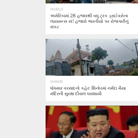
WORLD
અમેરિકામાં 28 હજારથી વધુ ટ્રક ડ્રાઈવરોના
લાયસન્સ રદ! હજારો ભારતીયો પર રોજગારીનું
સંકટ
SHINOR
ધોધમાર વરસાદનો કહેર: શિનોરમાં નર્મદા મૈયા
મંદિરની સુરક્ષા દીવાલ ધરાશાયી