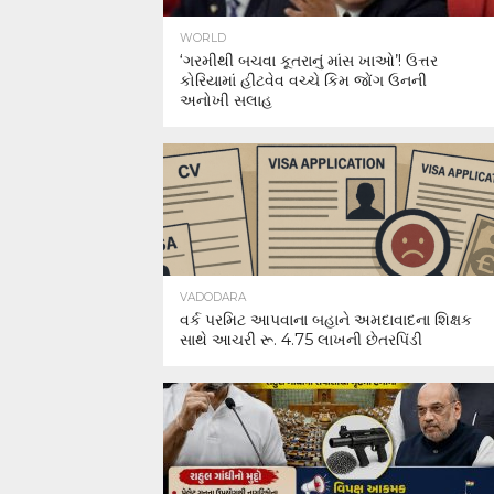
WORLD
‘ગરમીથી બચવા કૂતરાનું માંસ ખાઓ’! ઉત્તર
કોરિયામાં હીટવેવ વચ્ચે કિમ જોંગ ઉનની
અનોખી સલાહ
VADODARA
વર્ક પરમિટ આપવાના બહાને અમદાવાદના શિક્ષક
સાથે આચરી રૂ. 4.75 લાખની છેતરપિંડી