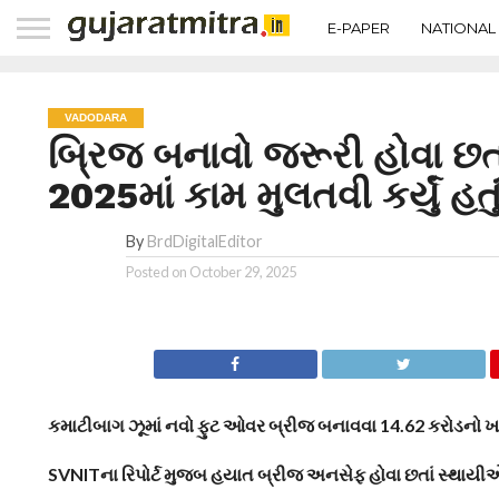
E-PAPER
NATIONAL
VADODARA
બ્રિજ બનાવો જરૂરી હોવા છત
2025માં કામ મુલતવી કર્યું હતુ
By
BrdDigitalEditor
Posted on
October 29, 2025
કમાટીબાગ ઝૂમાં નવો ફુટ ઓવર બ્રીજ બનાવવા 14.62 કરોડનો ખર
SVNITના રિપોર્ટ મુજબ હયાત બ્રીજ અનસેફ હોવા છતાં સ્થાયીએ કા