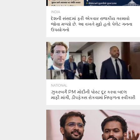
INDIA
દેશની સંસદમાં ફરી એકવાર રાજકીય ગરમાવો
જોવા મળ્યો છે. આ વખતે મુદ્દો હતો પેલેટ ગનના
ઉપયોગનો
NATIONAL
ઝુકરબર્ગે PM મોદીની પોસ્ટ દૂર કરવા બદલ
માફી માંગી, ડીપફેક્સ રોકવામાં નિષ્ફળતા સ્વીકારી