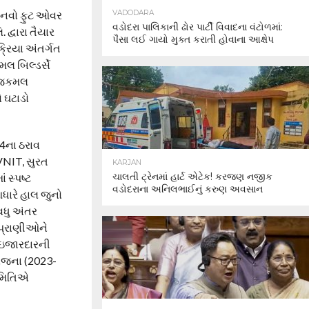
ે નવો ફુટ ઓવર
VADODARA
વડોદરા પાલિકાની ઢોર પાર્ટી વિવાદના વંટોળમાં:
દ્વારા તૈયાર
પૈસા લઈ ગાયો મુક્ત કરાતી હોવાના આક્ષેપ
્રિયા અંતર્ગત
મલ બિલ્ડર્સે
રાજકમલ
ો ઘટાડો
24ના ઠરાવ
VNIT, સુરત
KARJAN
ચાલતી ટ્રેનમાં હાર્ટ એટેક! કરજણ નજીક
 સ્પષ્ટ
વડોદરાના અનિલભાઈનું કરુણ અવસાન
આધારે હાલ જુનો
વધુ અંતર
 પ્રાણીઓને
 ઇજારદારની
 યોજના (2023-
 સમિતિએ