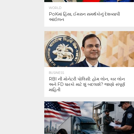
WORLD
PoKમાં હિંસા, ઈમરાન સમર્થકોનું દેશવ્યાપી
આંદોલન
BUSINESS
RBI ની મોનેટરી પોલિસી: હોમ લોન, કાર લોન
અને FD ધારકો માટે શું બદલાશે? જાણો સંપૂર્ણ
માહિતી