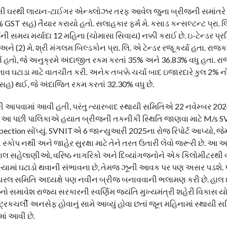
 પક્ષી ઘરથી લાયન-ટાઈગર એન્ક્લોઝર તરફ આવેલ જુના બ્રીજની સમાંતર
ST સહ) તૈયાર કરાયો હતો. સલાહકાર ફર્મ મે. કસાડ કન્સલ્ટન્ટ પ્રા. લિ. 
ી સમય મર્યાદા 12 મહિના (ચોમાસા સિવાય) નક્કી કરાઈ છે. ઇ-ટેન્ડર પ્રક
 અને (2) મે. શ્રી મંગલમ બિલ્ડકોન પ્રા. લિ. એ ટેન્ડર રજૂ કર્યા હતા. રાજક
કર્યો હતો, જે અનુક્રમે અંદાજીત રકમ કરતાં 35% અને 36.83% વધુ હતા. 
વ ઘટાડા માટે વાતચીત કરી. અનેક તબક્કે ચર્ચા બાદ ઇજારદારે કુલ 2% ન
ST સહ) થઈ, જે અંદાજિત રકમ કરતાં 32.30% વધુ છે.
જુરી આપવામાં આવી હતી, પરંતુ ત્યારબાદ સ્થાયી સમિતિએ 22 નવેમ્બર 20
હતું. આ પછી પાલિકાએ હયાત બ્રીજની તકનીકી સ્થિતિ જાણવા માટે M/s S
pection સોંપ્યું. SVNITએ 6 જાન્યુઆરી 2025ના રોજ રિપોર્ટ આપ્યો, જેમાં
ંગ સ્કોપ નથી અને જાહેર સુરક્ષા માટે તેને તરત ઉતારી લેવો જરૂરી છે. આ 
છે કે હાલ સહેલાણીઓ, વરિષ્ઠ નાગરિકો અને દિવ્યાંગજનોને એક કિલોમીટરથી 
ંખ્યામાં ઘટાડો થવાની સંભાવના છે, તેમજ ઝૂની આવક પર પણ અસર પડશે.
લ્ચરલ સમિતિ અધ્યક્ષે પણ નવીન બ્રીજ બનાવવાની ભલામણ કરી છે. હાલ
ક્ટનો સમાવેશ રાજ્ય સરકારની સ્વર્ણિમ જયંતિ મુખ્યમંત્રી શહેરી વિકાસ
્રકચર્લી અનસેફ હોવાનું સામે આવ્યું હોવા છતાં જૂન મહિનામાં સ્થાયી
માં આવી છે.