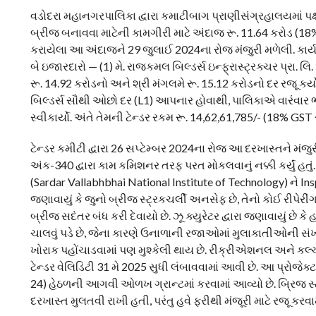
વડોદરા મહાનગરપાલિકા દ્વારા કમાટીબાગ પ્રાણીસંગ્રહાલયમાં
બ્રીજ બનાવવા માટેની કામગીરી માટે અંદાજ રૂ. 11.64 કરોડ (18% G
કરાયેલા આ અંદાજને 29 જુલાઈ 2024ના રોજ મંજુરી મળેલી. કાર્યન
બે ઇજારદારો — (1) મે. રાજકમલ બિલ્ડર્સ ઇન્ફ્રાસ્ટ્રક્ચર પ્રા. લિ.
રૂ. 14.92 કરોડનો અને શ્રી મંગલમે રૂ. 15.12 કરોડનો દર રજૂ 
બિલ્ડર્સ સૌથી ઓછો દર (L1) આપનાર હોવાથી, પાલિકાએ વારંવાર ભા
સ્વીકાર્યો. અંતે તેમની ટેન્ડર રકમ રૂ. 14,62,61,785/- (18% G
ટેન્ડર કમીટી દ્વારા 26 સપ્ટેમ્બર 2024ના રોજ આ દરખાસ્તને મં
અંક-340 દ્વારા કામ કમિશનર તરફ પરત મોકલવાનું નક્કી કર્યું 
(Sardar Vallabhbhai National Institute of Technology) ને Ins
જણાવાયું કે જુનો બ્રીજ સ્ટ્રકચર્લી અનસેફ છે, તેનો કોઈ રીપેરી
બ્રીજ સદંતર બંધ કરી દેવાયો છે. ઝૂ ક્યુરેટર દ્વારા જણાવાયું 
ચાલવું પડે છે, જેના કારણે ઉનાળાની રજાઓમાં મુલાકાતીઓની સ
ખોરાક પહોંચાડવામાં પણ મુશ્કેલી થાય છે. રીક્રીએશનલ અને ક
ટેન્ડર વેલિડિટી 31 મે 2025 સુધી લંબાવવામાં આવી છે. આ પ્રોજે
24) હેઠળની આગવી ઓળખ ગ્રાન્ટમાં કરવામાં આવ્યો છે. બ્રિજ સ્ટ
દરખાસ્ત મુલતવી રાખી હતી, પરંતુ હવે ફરીથી મંજૂરી માટે રજૂ કરવા