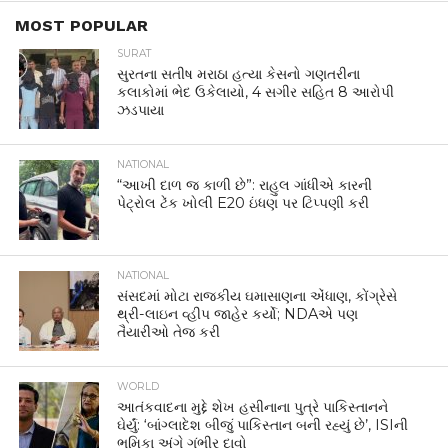
MOST POPULAR
SURAT
સુરતના સતીષ મરાઠા હત્યા કેસનો ગણતરીના
કલાકોમાં ભેદ ઉકેલાયો, 4 સગીર સહિત 8 આરોપી
ઝડપાયા
NATIONAL
“આખી દાળ જ કાળી છે”: રાહુલ ગાંધીએ કારની
પેટ્રોલ ટેંક ખોલી E20 ઇંધણ પર ટિપ્પણી કરી
NATIONAL
સંસદમાં મોટા રાજકીય ઘમાસાણના એંધાણ, કોંગ્રેસે
થ્રી-લાઇન વ્હીપ જાહેર કર્યો; NDAએ પણ
તૈયારીઓ તેજ કરી
WORLD
આતંકવાદના મુદ્દે શેખ હસીનાના પુત્રે પાકિસ્તાનને
ઘેર્યું: ‘બાંગ્લાદેશ બીજું પાકિસ્તાન બની રહ્યું છે’, ISIની
ભૂમિકા અંગે ગંભીર દાવો