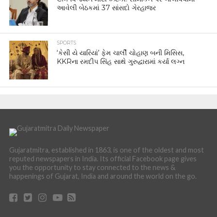
આવેલી બેઠકમાં 37 સાંસદો ગેરહાજર
SPORTS
‘કેસી યે યારિયાં’ ફેમ ચાર્લી ચોહાણ બની મિસિસ,
KKRના રમદીપ સિંહ સાથે ગુરુદ્વારામાં કર્યા લગ્ન
Gujaratmitra, established in 1863, is one of the oldest and most
reputed newspapers in India. Its official Facebook page gives
you the opportunity to stay connected to the news &
happenings of Gujarat, India and around the world on the go.