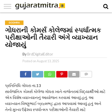
E-
PAPER
NATIONAL
WORLD
BUSINESS
SPORTS
GUJARAT
OPINION
MORE
GODHRA
ગોધરાની કોમર્સ કોલેજમાં સ્પર્ધાત્મક
પરીક્ષાઓની તૈયારી અંગે વ્યાખ્યાન
યોજાયું
By
BrdDigitalEditor
Posted on
August 13, 2025
COMMENTS
પ્રતિનિધિ ગોધરા તા.13
સાર્વજનિક કોમર્સ કોલેજ ગોધરા ખાતે તાજેતરમાં વિદ્યાર્થીઓ માટે
એક વિશેષ વ્યાખ્યાનનું આયોજન કરવામાં આવ્યું હતું. આ
વ્યાખ્યાન વિષ્ણુભાઈ બ્રહ્મભટ્ટ દ્વારા આપવામાં આવ્યું હતું અને
તેનો મુખ્ય ઉદ્દેશ્ય સ્પર્ધાત્મક પરીક્ષાઓની તૈયારી માટે