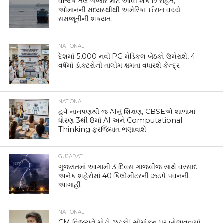
વૈશ્વિક તેલ બજાર માટે આવી શકે છે રાહત,
ઓમાનની મધ્યસ્થીથી અમેરિકા-ઈરાન વચ્ચે
સમજૂતીની શક્યતા
NATIONAL
દેશમાં 5,000 નવી PG મેડિકલ બેઠકો ઉમેરાશે, 4
વર્ષમાં ડૉક્ટરોની તાલીમ ક્ષમતા વધારશે કેન્દ્ર
NATIONAL
હવે નાનપણથી જ AIનું શિક્ષણ, CBSEએ શાળામાં
ધોરણ 3થી 8માં AI અને Computational
Thinking ફરજિયાત ભણાવાશે
GUJARAT
ગુજરાતમાં આગામી 3 દિવસ ગાજવીજ સાથે વરસાદ:
અનેક શહેરોમાં 40 કિલોમીટરની ઝડપે પવનની
આગાહી
NATIONAL
CM વિજયને મોટો ઝટકો! સીમાંકન પર બોલાવવામાં