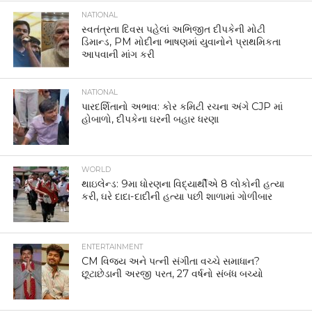
NATIONAL
સ્વતંત્રતા દિવસ પહેલાં અભિજીત દીપકેની મોટી
ડિમાન્ડ, PM મોદીના ભાષણમાં યુવાનોને પ્રાથમિકતા
આપવાની માંગ કરી
NATIONAL
પારદર્શિતાનો અભાવ: કોર કમિટી રચના અંગે CJP માં
હોબાળો, દીપકેના ઘરની બહાર ધરણા
WORLD
થાઇલેન્ડ: 9મા ધોરણના વિદ્યાર્થીએ 8 લોકોની હત્યા
કરી, ઘરે દાદા-દાદીની હત્યા પછી શાળામાં ગોળીબાર
ENTERTAINMENT
CM વિજય અને પત્ની સંગીતા વચ્ચે સમાધાન?
છૂટાછેડાની અરજી પરત, 27 વર્ષનો સંબંધ બચ્યો