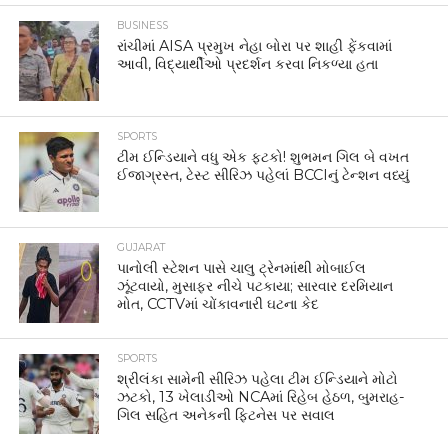
BUSINESS
રાંચીમાં AISA પ્રમુખ નેહા બોરા પર શાહી ફેંકવામાં
આવી, વિદ્યાર્થીઓ પ્રદર્શન કરવા નિકળ્યા હતા
SPORTS
ટીમ ઈન્ડિયાને વધુ એક ફટકો! શુભમન ગિલ બે વખત
ઈજાગ્રસ્ત, ટેસ્ટ સીરિઝ પહેલાં BCCIનું ટેન્શન વધ્યું
GUJARAT
પાનોલી સ્ટેશન પાસે ચાલુ ટ્રેનમાંથી મોબાઈલ
ઝૂંટવાયો, મુસાફર નીચે પટકાયા; સારવાર દરમિયાન
મોત, CCTVમાં ચોંકાવનારી ઘટના કેદ
SPORTS
શ્રીલંકા સામેની સીરિઝ પહેલા ટીમ ઈન્ડિયાને મોટો
ઝટકો, 13 ખેલાડીઓ NCAમાં રિહેબ હેઠળ, બુમરાહ-
ગિલ સહિત અનેકની ફિટનેસ પર સવાલ