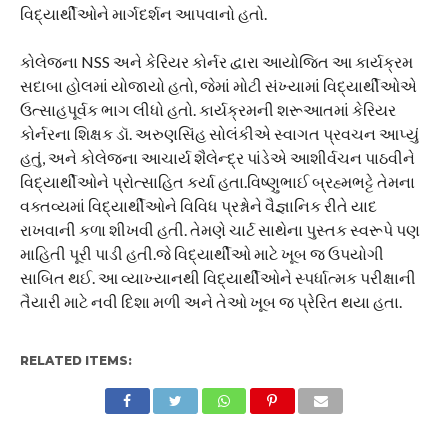
વિદ્યાર્થીઓને માર્ગદર્શન આપવાનો હતો.
કોલેજના NSS અને કેરિયર કોર્નર દ્વારા આયોજિત આ કાર્યક્રમ
સદાબા હોલમાં યોજાયો હતો, જેમાં મોટી સંખ્યામાં વિદ્યાર્થીઓએ
ઉત્સાહપૂર્વક ભાગ લીધો હતો. કાર્યક્રમની શરૂઆતમાં કેરિયર
કોર્નરના શિક્ષક ડૉ. અરુણસિંહ સોલંકીએ સ્વાગત પ્રવચન આપ્યું
હતું, અને કોલેજના આચાર્ય શૈલેન્દ્ર પાંડેએ આશીર્વચન પાઠવીને
વિદ્યાર્થીઓને પ્રોત્સાહિત કર્યા હતા.વિષ્ણુભાઈ બ્રહ્મભટ્ટે તેમના
વક્તવ્યમાં વિદ્યાર્થીઓને વિવિધ પ્રશ્નોને વૈજ્ઞાનિક રીતે યાદ
રાખવાની કળા શીખવી હતી. તેમણે ચાર્ટ સાથેના પુસ્તક સ્વરૂપે પણ
માહિતી પૂરી પાડી હતી.જે વિદ્યાર્થીઓ માટે ખૂબ જ ઉપયોગી
સાબિત થઈ. આ વ્યાખ્યાનથી વિદ્યાર્થીઓને સ્પર્ધાત્મક પરીક્ષાની
તૈયારી માટે નવી દિશા મળી અને તેઓ ખૂબ જ પ્રેરિત થયા હતા.
RELATED ITEMS: