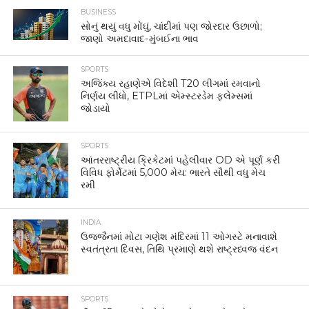
BUSINESS
સોનું થયું વધુ મોંઘું, ચાંદીમાં પણ જોરદાર ઉછાળો;
જાણો અમદાવાદ-મુંબઈના ભાવ
SPORTS
અજિંક્ય રહાણેએ વિદેશી T20 લીગમાં રમવાનો
નિર્ણય લીધો, ETPLમાં એમ્સ્ટરડેમ ફ્લેમ્સમાં
જોડાયો
SPORTS
આંતરરાષ્ટ્રીય ક્રિકેટમાં પહેલીવાર OD એ પૂર્ણ કરી
વિવિધ ફોર્મેટમાં 5,000 મેચ: ભારતે સૌથી વધુ મેચ
રમી
INDIA
ઉજ્જૈનમાં મોટા ગણેશ મંદિરમાં 11 ઓગસ્ટે મનાવાશે
સ્વતંત્રતા દિવસ, તિથિ પ્રમાણે થશે રાષ્ટ્રધ્વજ વંદન
SPORTS