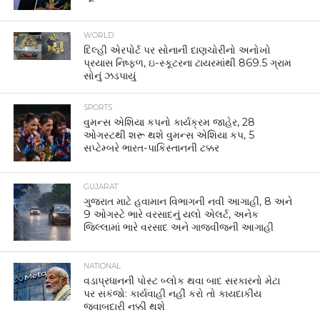
WORLD
દિલ્હી એરપોર્ટ પર સોનાની દાણચોરીનો અનોખો
પ્રયાસ નિષ્ફળ, ઇ-સ્કૂટરના ટાયરમાંથી 869.5 ગ્રામ
સોનું ઝડપાયું
SPORTS
વુમન્સ એશિયા કપનો કાર્યક્રમ જાહેર, 28
ઓગસ્ટથી શરૂ થશે વુમન્સ એશિયા કપ, 5
સપ્ટેમ્બરે ભારત-પાકિસ્તાનની ટક્કર
GUJARAT
ગુજરાત માટે હવામાન વિભાગની નવી આગાહી, 8 અને
9 ઓગસ્ટે ભારે વરસાદનું યલો એલર્ટ, અનેક
જિલ્લામાં ભારે વરસાદ અને ગાજવીજની આગાહી
NATIONAL
વડાપ્રધાનની પોસ્ટ બ્લોક થવા બાદ સરકારનો મેટા
પર સકંજો: કાર્યવાહી નહીં કરો તો કાયદાકીય
જવાબદારી નક્કી થશે