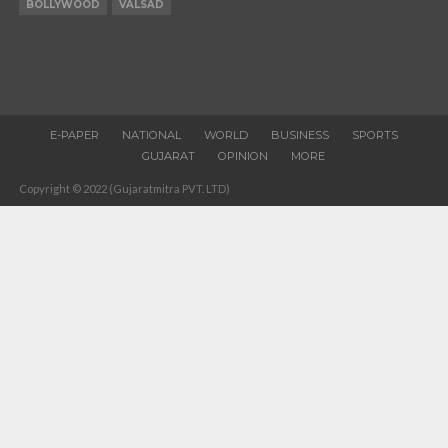
BOLLYWOOD
VALSAD
E-PAPER
NATIONAL
WORLD
BUSINESS
SPORTS
GUJARAT
OPINION
MORE
Copyright © 2022 (Gujaratmitra PVT. LTD)