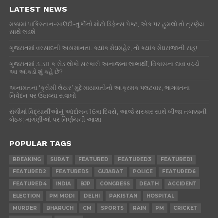
LATEST NEWS
મક્કામાં પાકિસ્તાન-સાઉદી-તુર્કીનો મોટો ડિફેન્સ પેક્ટ, એક પર હુમલો તો ત્રણેય
સાથે લડશે
ગુજરાતમાં વરસાદની અસમાનતા: ક્યાંક મેઘમહેર, તો ક્યાંક મેઘરાજાની રાહ!
ગુજરાતમાં 3.38 ક રોડ લોકો સરકારી અનાજના લાભાર્થી, વિકાસના દાવા વચ્ચે
આ આંકડો શું કહે છે?
અનામતના ‘ક્રીમી લેયર’ મુદ્દે માયાવતીનો આક્રમક પલટવાર, ભાગવતના
નિવેદન પર ઉઠાવ્યા સવાલો
રાંચીમાં વિદ્યાર્થીઓનું આંદોલન 16મા દિવસે, આજે સરકાર સાથે બીજા તબક્કાની
બેઠક; માંગણીઓ પર નિર્ણયની આશા
POPULAR TAGS
BREAKING
SURAT
FEATURED
FEATURED3
FEATURED1
FEATURED2
FEATURED5
GUJARAT
POLICE
FEATURED6
FEATURED4
INDIA
BJP
CONGRESS
DEATH
ACCIDENT
ELECTION
PM MODI
DELHI
PAKISTAN
HOSPITAL
MURDER
BHARUCH
CM
SPORTS
RAIN
PM
CRICKET