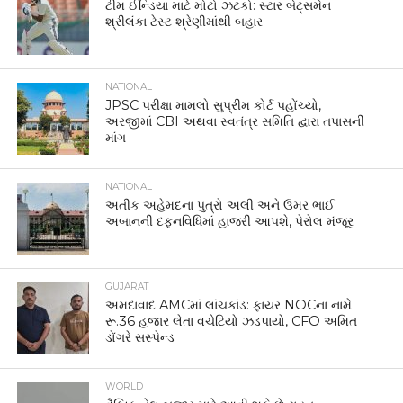
ટીમ ઈન્ડિયા માટે મોટો ઝટકો: સ્ટાર બેટ્સમેન
શ્રીલંકા ટેસ્ટ શ્રેણીમાંથી બહાર
NATIONAL
JPSC પરીક્ષા મામલો સુપ્રીમ કોર્ટ પહોંચ્યો,
અરજીમાં CBI અથવા સ્વતંત્ર સમિતિ દ્વારા તપાસની
માંગ
NATIONAL
અતીક અહેમદના પુત્રો અલી અને ઉમર ભાઈ
અબાનની દફનવિધિમાં હાજરી આપશે, પેરોલ મંજૂર
GUJARAT
અમદાવાદ AMCમાં લાંચકાંડ: ફાયર NOCના નામે
રૂ.36 હજાર લેતા વચેટિયો ઝડપાયો, CFO અમિત
ડોંગરે સસ્પેન્ડ
WORLD