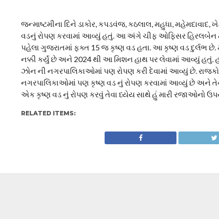
જન્માષ્ટમીના દિને ડાકોર, કપડવંજ, કઠલાલ, મહુધા, મહેમદાવાદ, ખ
વડનું રોપણ કરવામાં આવ્યું હતું. આ અંગે ચીફ ઓફિસર હિરલબેન ઠાકર
પહેલા ગુજરાતમાં ફક્ત 15 જ કૃષ્ણ વડ હતા. આ કૃષ્ણ વડ દુર્લભ છે
નક્કી કર્યું છે અને 2024 થી આ મિશન હાથ પર લેવામાં આવ્યું હ
ઝોન ની નગરપાલિકાઓમાં પણ રોપણ કરી દેવામાં આવ્યું છે. રાજ
નગરપાલિકાઓમાં પણ કૃષ્ણ વડ નું રોપણ કરવામાં આવ્યું છે અને 
એક કૃષ્ણ વડ નું રોપણ કરવું તેવા ધ્યેય સાથે હું મારી રજાઓનો ઉ
RELATED ITEMS: