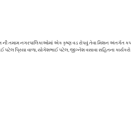
રાત ની તમામ નગરપાલિકાઓમાં એક કૃષ્ણ વડ રોપવું તેવા મિશન અંતર્ગત 
ભાઈ પટેલ પ્રિયા વાળા, યોગેશભાઈ પટેલ, જીગ્નેશ વસાવા સહિતના કાર્યકર