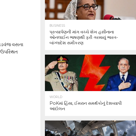
BUSINESS
પ્રત્યાર્પણની માંગ વચ્ચે શેખ હસીનાના
ઓનલાઈન ભાષણથી ફરી ગરમાયું ભારત-
બાંગ્લાદેશ સમીકરણ
કપડવંજ વસતા
ો ઉપસ્થિત
WORLD
PoKમાં હિંસા, ઈમરાન સમર્થકોનું દેશવ્યાપી
આંદોલન