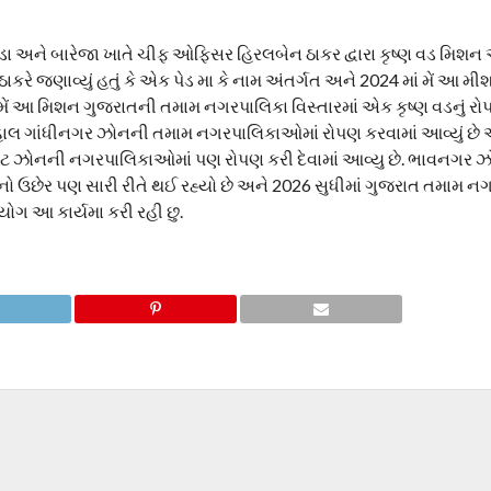
ેડા અને બારેજા ખાતે ચીફ ઓફિસર હિરલબેન ઠાકર દ્વારા કૃષ્ણ વડ મિશન અ
ે જણાવ્યું હતું કે એક પેડ મા કે નામ અંતર્ગત અને 2024 માં મેં આ મીશન 
. મેં આ મિશન ગુજરાતની તમામ નગરપાલિકા વિસ્તારમાં એક કૃષ્ણ વડનું રોપણ
તું. હાલ ગાંધીનગર ઝોનની તમામ નગરપાલિકાઓમાં રોપણ કરવામાં આવ્યું છે
કોટ ઝોનની નગરપાલિકાઓમાં પણ રોપણ કરી દેવામાં આવ્યુ છે. ભાવનગર 
તેનો ઉછેર પણ સારી રીતે થઈ રહ્યો છે અને 2026 સુધીમાં ગુજરાત તમામ 
પયોગ આ કાર્યમા કરી રહી છુ.