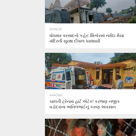
SHINOR
ધોધમાર વરસાદનો કહેર: શિનોરમાં નર્મદા મૈયા
મંદિરની સુરક્ષા દીવાલ ધરાશાયી
KARJAN
ચાલતી ટ્રેનમાં હાર્ટ એટેક! કરજણ નજીક
વડોદરાના અનિલભાઈનું કરુણ અવસાન