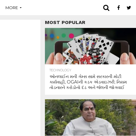
MORE
MOST POPULAR
TECHNOLOGY
ઓનલાઈન મની ગેમ્સ સામે સરકારની મોટી
કાર્યવાહી, OGAIની કડક એડવાઇઝરી; નિયમ
તોડનારને કરોડોનો દંડ અને જેલની જોગવાઈ