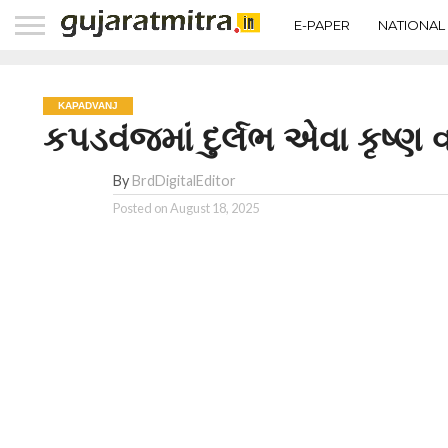
E-PAPER
NATIONAL
KAPADVANJ
કપડવંજમાં દુર્લભ એવા કૃષ્ણ વ
By
BrdDigitalEditor
Posted on
August 18, 2025