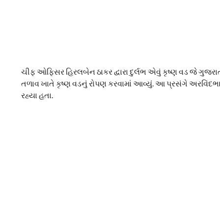
ચીફ ઓફિસર હિરલબેન ઠાકર દ્વારા દુર્લભ એવું કૃષ્ણ વડ જે ગુજ
તળાવ ખાતે કૃષ્ણ વડનું રોપણ કરવામાં આવ્યું. આ પ્રસંગે અરવિંદ
રહ્યા હતા.