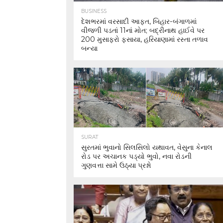
BUSINESS
દેશભરમાં વરસાદી આફત, બિહાર-બંગાળમાં
વીજળી પડતાં 11નાં મોત; બદ્રીનાથ હાઈવે પર
200 મુસાફરો ફસાયા, હરિયાણામાં રસ્તા તળાવ
બન્યા
SURAT
સુરતમાં ભુવાનો સિલસિલો યથાવત, વેસુના કેનાલ
રોડ પર અચાનક પડ્યો ભુવો, નવા રોડની
ગુણવત્તા સામે ઉઠ્યા પ્રશ્નો