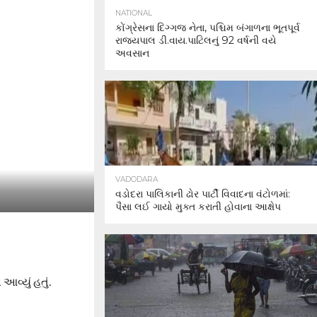
NATIONAL
કોંગ્રેસના દિગ્ગજ નેતા, પશ્ચિમ બંગાળના ભૂતપૂર્વ
રાજ્યપાલ ડી.વાય.પાટિલનું 92 વર્ષની વયે
અવસાન
VADODARA
વડોદરા પાલિકાની ઢોર પાર્ટી વિવાદના વંટોળમાં:
પૈસા લઈ ગાયો મુક્ત કરાતી હોવાના આક્ષેપ
વ્યું હતું.