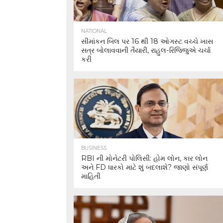
NATIONAL
સીમાંકન બિલ પર 16 થી 18 ઓગસ્ટ વચ્ચે ખાસ
સત્ર બોલાવવાની તૈયારી, રાહુલ-રિજિજુએ ચર્ચા
કરી
BUSINESS
RBI ની મોનેટરી પોલિસી: હોમ લોન, કાર લોન
અને FD ધારકો માટે શું બદલાશે? જાણો સંપૂર્ણ
માહિતી