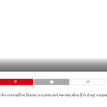
COMMENTS
ત નગરપાલિકા વિસ્તાર કપડવંજ ખાતે જન્માષ્ટમીના દિને રોપણ કરવામાં આ