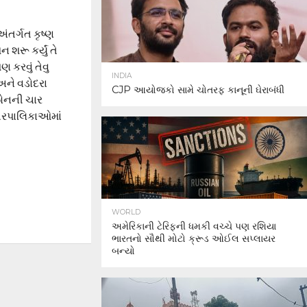
ંતર્ગત કૃષ્ણ
શરૂ કર્યું તે
 કરવું તેવુ
INDIA
 અને વડોદરા
CJP આયોજકો સામે ચોતરફ કાનૂની ઘેરાબંધી
ઝોનની ચાર
નગરપાલિકાઓમાં
WORLD
અમેરિકાની ટેરિફની ધમકી વચ્ચે પણ રશિયા
ભારતનો સૌથી મોટો ક્રૂડ ઓઈલ સપ્લાયર
બન્યો