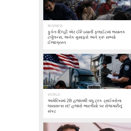
BUSINESS
ફુકેત-દિલ્હી એર ઈન્ડિયાની ફ્લાઈટમાં ભયાનક
ટર્બુલન્સ, અનેક મુસાફરો અને ક્રૂ સભ્યો
ઈજાગ્રસ્ત
WORLD
અમેરિકામાં 28 હજારથી વધુ ટ્રક ડ્રાઈવરોના
લાયસન્સ રદ! હજારો ભારતીયો પર રોજગારીનું
સંકટ