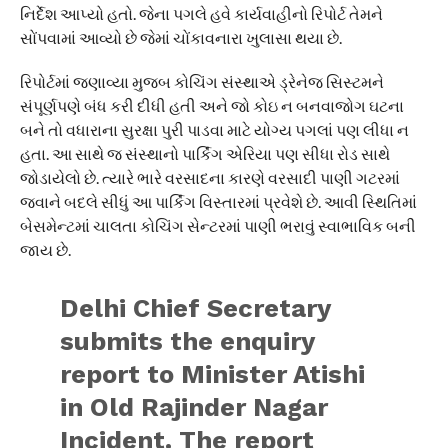
નિર્દેશ આપ્યો હતો. જેના પગલે હવે કાર્યવાહીનો રિપોર્ટ તેમને
સોંપવામાં આવ્યો છે જેમાં ચોંકાવનારા ખુલાસા થયા છે.
રિપોર્ટમાં જણાવ્યા મુજબ કોચિંગ સંસ્થાએ ડ્રેનેજ સિસ્ટમને
સંપૂર્ણપણે બંધ કરી દીધી હતી અને જો કોઇ ન બનવાજોગ ઘટના
બને તો વધારાના સુરક્ષા પુરી પાડવા માટે યોગ્ય પગલાં પણ લીધા ન
હતા. આ સાથે જ સંસ્થાનો પાર્કિંગ એરિયા પણ સીધા રોડ સાથે
જોડાયેલો છે. ત્યારે ભારે વરસાદના કારણે વરસાદી પાણી ગટરમાં
જવાને બદલે સીધું આ પાર્કિંગ વિસ્તારમાં પ્રવેશે છે. આવી સ્થિતિમાં
બેસમેન્ટમાં ચાલતા કોચિંગ સેન્ટરમાં પાણી ભરાવું સ્વાભાવિક બની
જાય છે.
Delhi Chief Secretary
submits the enquiry
report to Minister Atishi
in Old Rajinder Nagar
Incident. The report