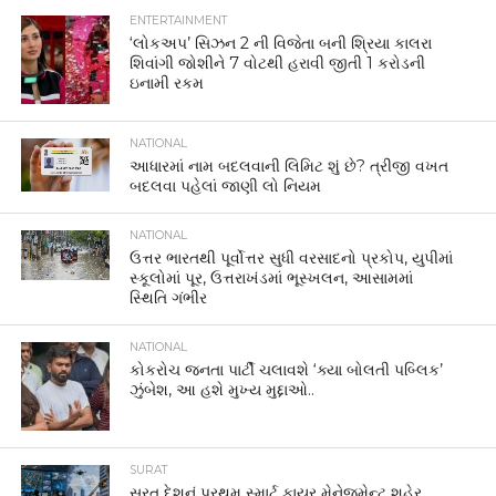
ENTERTAINMENT
‘લોકઅપ’ સિઝન 2 ની વિજેતા બની શ્રિયા કાલરા
શિવાંગી જોશીને 7 વોટથી હરાવી જીતી 1 કરોડની
ઇનામી રકમ
NATIONAL
આધારમાં નામ બદલવાની લિમિટ શું છે? ત્રીજી વખત
બદલવા પહેલાં જાણી લો નિયમ
NATIONAL
ઉત્તર ભારતથી પૂર્વોત્તર સુધી વરસાદનો પ્રકોપ, યુપીમાં
સ્કૂલોમાં પૂર, ઉત્તરાખંડમાં ભૂસ્ખલન, આસામમાં
સ્થિતિ ગંભીર
NATIONAL
કોકરોચ જનતા પાર્ટી ચલાવશે ‘ક્યા બોલતી પબ્લિક’
ઝુંબેશ, આ હશે મુખ્ય મુદ્દાઓ..
SURAT
સુરત દેશનું પ્રથમ સ્માર્ટ ફાયર મેનેજમેન્ટ શહેર