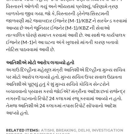
વિસ્તારને ઓળંગી ગયું અને ભોંયરામાં પ્રવેશ્યું, પરિણામે ત્રણ
બાળકોના જીવ ગયા. જો કે, વિસ્તારની ડ્રેનેજ સિસ્ટમની
જાળવણી માટે જવાબદાર ઈજનેર (M-1)/KBZ ને સસ્પેન્ડ કરવામાં
આવ્યા છે અને જુનિયર ઈજનેર (M-1)/KBZ ની સેવાઓ
તાત્કાલિક ધોરણે સમાપ્ત કરવામાં આવી છે. આ સાથે જ કાર્યપાલક
ઈજનેર (M-1)ને આ ઘટના અંગે ખુલાસો માંગતી કારણ બતાવો
નોટિસ પાઠવવામાં આવી છે.
આતિશીએ મોટો આરોપ લગાવ્યો હતો
અગાઉ દિલ્હીના મહેસૂલ મંત્રી આતિશીએ દિલ્હીના મુખ્ય સચિવ
પર મોટો આરોપ લગાવ્યો હતો. મુખ્ય સચિવ ઉપર સવાલ ઉઠાવતા
આતિશીએ પૂછ્યું હતું કે શું મુખ્ય સચિવે કોચિંગ સેન્ટરોને
બચાવવાનો પ્રયાસ કરવો જોઈએ? મંત્રીના આદેશ છતાં રાજેન્દ્ર
નગરની ઘટનાનો રિપોર્ટ 24 કલાકમાં રજૂ કરવામાં આવ્યો ન હતો.
તેમજ આતિશીએ 24 કલાકમાં તપાસ રિપોર્ટ સોંપવાનો આદેશ
આપ્યો હતો.
RELATED ITEMS:
ATISHI
,
BREAKING
,
DELHI
,
INVESTIGATION