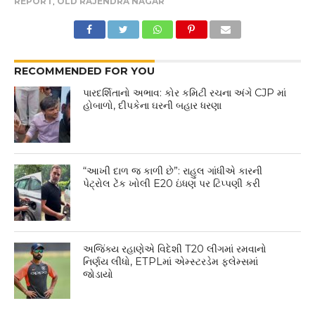
REPORT
,
OLD RAJENDRA NAGAR
RECOMMENDED FOR YOU
પારદર્શિતાનો અભાવ: કોર કમિટી રચના અંગે CJP માં
હોબાળો, દીપકેના ઘરની બહાર ધરણા
“આખી દાળ જ કાળી છે”: રાહુલ ગાંધીએ કારની
પેટ્રોલ ટેંક ખોલી E20 ઇંધણ પર ટિપ્પણી કરી
અજિંક્ય રહાણેએ વિદેશી T20 લીગમાં રમવાનો
નિર્ણય લીધો, ETPLમાં એમ્સ્ટરડેમ ફ્લેમ્સમાં
જોડાયો