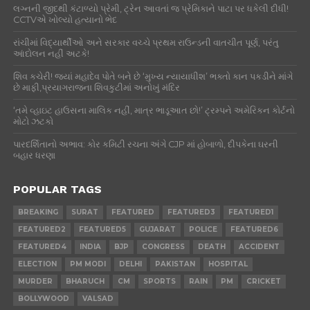
લગ્નની જીદથી કંટાળ્યો પ્રેમી, ટ્રેન આવતાં જ પ્રેમિકાને પાટા પર ધકેલી દીધી!
CCTVએ ખોલ્યો હત્યાનો ભેદ
રાંચીમાં વિદ્યાર્થીઓ અને સરકાર વચ્ચે પ્રથમ રાઉન્ડની વાતચીત પૂર્ણ, પરંતુ
આંદોલન નહીં અટકે!
શિવ કચેરી! જ્યાં મહાદેવ પોતે બને છે ‘મુખ્ય ન્યાયાધીશ’ ભક્તો કાન પકડીને માંગે
છે માફી,પ્રયાગરાજના શિવકુટીમાં અનોખું મંદિર
‘તમે વ્હાઇટ હાઉસના માલિક નહીં, માત્ર ભાડૂઆત છો!’ ટ્રમ્પને અમેરિકન કોર્ટનો
મોટો ઝટકો
પારદર્શિતાનો અભાવ: કોર કમિટી રચના અંગે CJP માં હોબાળો, દીપકેના ઘરની
બહાર ધરણા
POPULAR TAGS
BREAKING
SURAT
FEATURED
FEATURED3
FEATURED1
FEATURED2
FEATURED5
GUJARAT
POLICE
FEATURED6
FEATURED4
INDIA
BJP
CONGRESS
DEATH
ACCIDENT
ELECTION
PM MODI
DELHI
PAKISTAN
HOSPITAL
MURDER
BHARUCH
CM
SPORTS
RAIN
PM
CRICKET
BOLLYWOOD
VALSAD