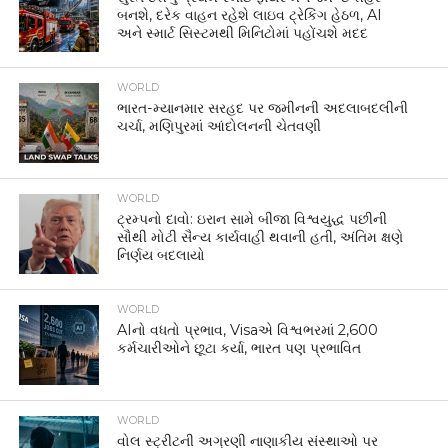
બનશે, દરેક વાહન રહેશે લાઇવ ટ્રેકિંગ હેઠળ, AI
અને સ્માર્ટ સિસ્ટમથી મિનિટોમાં પહોંચશે મદદ
WORLD
ભારત-મ્યાનમાર સરહદ પર જમીનની અદલાબદલીની
ચર્ચા, મણિપુરમાં આંદોલનની ચેતવણી
WORLD
ટ્રમ્પનો દાવો: ઇરાન સામે બીજા વિશ્વયુદ્ધ પછીની
સૌથી મોટી સૈન્ય કાર્યવાહી થવાની હતી, અંતિમ ક્ષણે
નિર્ણય બદલાયો
WORLD
AIનો વધતો પ્રભાવ, Visaએ વિશ્વભરમાં 2,600
કર્મચારીઓને છૂટા કર્યા, ભારત પણ પ્રભાવિત
WORLD
વોલ સ્ટ્રીટની અગ્રણી નાણાકીય સંસ્થાઓ પર