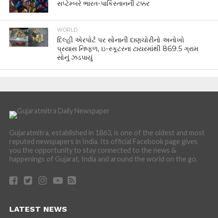
સપ્ટેમ્બરે ભારત-પાકિસ્તાનની ટક્કર
WORLD
દિલ્હી એરપોર્ટ પર સોનાની દાણચોરીનો અનોખો
પ્રયાસ નિષ્ફળ, ઇ-સ્કૂટરના ટાયરમાંથી 869.5 ગ્રામ
સોનું ઝડપાયું
Gujaratmitra, established in 1863, is one of the oldest and most
reputed newspapers in India. Its official Facebook page gives
you the opportunity to stay connected to the news &
happenings of Gujarat, India and around the world on the go.
LATEST NEWS