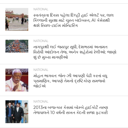
NATIONAL
સ્વતંત્રતા દિવસ પહેલા દિલ્હી હાઈ એલર્ટ પર, લાલ
કિલ્લાની સુરક્ષા માટે ચુસ્ત બંદોબસ્ત, AI કેમેરાથી
થશે રિયલ-ટાઈમ મોનિટરિંગ
NATIONAL
નાગપુરથી લઈ જયપુર સુધી, દેશભરમાં અનામત
વિરોધી આંદોલન તેજ, અનેક શહેરોમાં રેલીઓ; જાણો
શું છે મુખ્ય માગણીઓ
NATIONAL
મોહન ભાગવત: જેન-ઝી આપણી પેઢી કરતાં વધુ
પ્રામાણિક, આપણે તેમનો દ્રષ્ટિકોણ સમજવો
જોઈએ
NATIONAL
2013ના બળાત્કાર કેસમાં બોમ્બે હાઈકોર્ટે તરુણ
તેજપાલને 10 વર્ષની સખત કેદની સજા ફટકારી