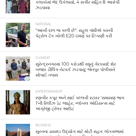
કલાકોમાં ભેદ ઉકેલાયો, 4 સગીર સહિત 8 આરોપી
ઝડપાયા
NATIONAL
“આખી દાળ જ કાળી છે”: રાહુલ ગાંધીએ કારની
પેટ્રોલ ટેંક ખોલી E20 ઇંધણ પર ટિપ્પણી કરી
GUJARAT
સુરેન્દ્રનગરમાં 100 કરોડથી વધુનું ગેરકાયદે શેર
બજાર ડીલિંગ નેટવર્ક ઝડપાયું: જેતપુર પોલીસને
સોંપાઈ તપાસ
ENTERTAINMENT
રણબીર કપૂર અને સાઈ પલ્લવી સ્ટારર ‘રામાયણ ભાગ
1’ની રિલીઝ ડેટ જાહેર, ગ્લોબલ ઓડિયન્સ માટે
અંગ્રેજી ટ્રેલર આઉટ
BUSINESS
સુરતના ડાયમંડ ઉદ્યોગ માટે મોટી રાહત: લોકસભામાં