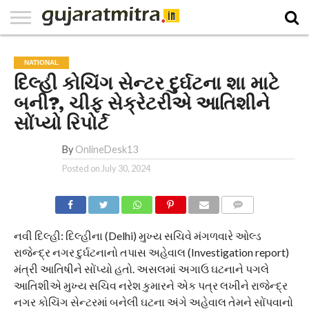
E-
PAPER
NATIONAL
WORLD
BUSINESS
SPORTS
GUJARAT
OPINION
MORE
NATIONAL
દિલ્હી કોચિંગ સેન્ટર દુર્ઘટના શા માટે
બની?, ચીફ સેક્રેટરીએ આતિશીને
સોંપ્યો રિપોર્ટ
By
OnlineDesk13
Posted on
July 30, 2024
COMMENTS
નવી દિલ્હી: દિલ્હીના (Delhi) મુખ્ય સચિવે મંગળવારે ઓલ્ડ
રાજેન્દ્ર નગર દુર્ઘટનાનો તપાસ અહેવાલ (Investigation report)
મંત્રી આતિષીને સોંપ્યો હતો. અસલમાં અગાઉ ઘટનાને પગલે
આતિશીએ મુખ્ય સચિવ નરેશ કુમારને એક પત્ર લખીને રાજેન્દ્ર
નગર કોચિંગ સેન્ટરમાં બનેલી ઘટના અંગે અહેવાલ તેમને સોંપવાનો