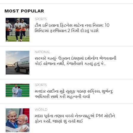
MOST POPULAR
SPORTS
ટીમ ઇન્ડિયાના ફિટનેસ માટેના નવા નિયમ: 10
મિનિટમાં ફરજિયાત 2 કિમી દોડવું પડશે
NATIONAL
સરકારે કહ્યું- ઉડ્ડયન ઇંધણમાં ઇથેનોલ ભેળવવાની
કોઈ યોજના નથી, કેજરીવાલે કહ્યું હતું કે..
SPORTS
મતદાર યાદીના મુદ્દે યુસુફ પઠાણ સક્રિય, શુભેન્દુ
અધિકારી સાથે કરી મહત્વની ચર્ચા
WORLD
મધ્ય પૂર્વના તણાવ વચ્ચે નેતન્યાહૂએ PM મોદીને
ફોન કર્યો, જાણો શું ચર્ચા થઈ