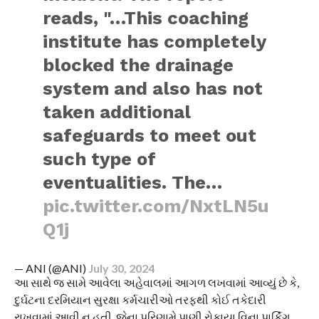
reads, "…This coaching
institute has completely
blocked the drainage
system and also has not
taken additional
safeguards to meet out
such type of
eventualities. The…
pic.twitter.com/NxtLN5u
Q1j
— ANI (@ANI)
July 30, 2024
આ સાથે જ સામે આવેલા અહેવાલમાં આગળ લખવામાં આવ્યું છે કે,
દુર્ઘટના દરમિયાન સુરક્ષા કર્મચારીઓ તરફથી કોઈ તકેદારી
રાખવામાં આવી ન હતી, જેના પરિણામે પાણી રોકાયા વિના પાર્કિંગ