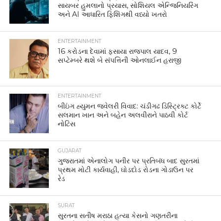
સાયબર હુમલાનો પ્રયાસ, સોશિયલ એન્જિનિયરિંગ
અને AI આધારિત ફિશિંગથી વધ્યો ખતરો
ENTERTAINMENT
16 કરોડના દેવામાં ફસાયા રાજપાલ યાદવ, 9
સપ્ટેમ્બરે થશે બે સંપત્તિની ઓનલાઈન હરાજી
ENTERTAINMENT
બીઇંગ હ્યુમન જ્વેલરી વિવાદ: ચંડીગઢ ડિસ્ટ્રિક્ટ કોર્ટે
સલમાન ખાન અને બહેન અલવીરાને પાઠવી કોર્ટ
નોટિસ
GUJARAT
ગુજરાતમાં એનાલોગ પનીર પર પ્રતિબંધ બાદ સુરતમાં
પ્રથમ મોટી કાર્યવાહી, ઘોડદોડ રોડના ગોડાઉન પર
રેડ
SURAT
સુરતના સતીષ મરાઠા હત્યા કેસનો ગણતરીના