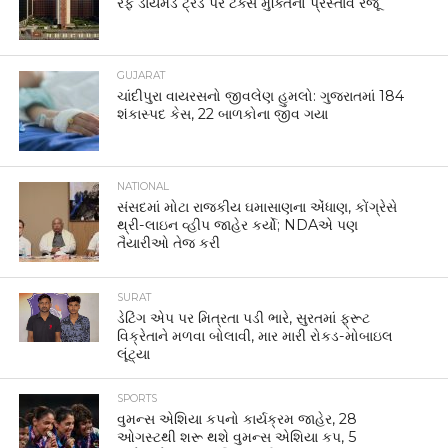
રફ ડાયમંડ ટ્રેડ પર ટેક્સ મુક્તિનો પ્રસ્તાવ રજૂ
GUJARAT
ચાંદીપુરા વાયરસનો જીવલેણ હુમલો: ગુજરાતમાં 184
શંકાસ્પદ કેસ, 22 બાળકોના જીવ ગયા
NATIONAL
સંસદમાં મોટા રાજકીય ઘમાસાણના એંધાણ, કોંગ્રેસે
થ્રી-લાઇન વ્હીપ જાહેર કર્યો; NDAએ પણ
તૈયારીઓ તેજ કરી
SURAT
ડેટિંગ એપ પર મિત્રતા પડી ભારે, સુરતમાં ફ્રૂટ
વિક્રેતાને મળવા બોલાવી, માર મારી રોકડ-મોબાઇલ
લૂંટ્યા
SPORTS
વુમન્સ એશિયા કપનો કાર્યક્રમ જાહેર, 28
ઓગસ્ટથી શરૂ થશે વુમન્સ એશિયા કપ, 5