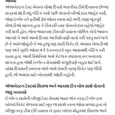
આવ્યો
એજબેસ્ટન ટેસ્ટ મેચના ચોથા દિવસે ભારતીય ટીમે દિવસના છેલ્લા
સત્રમાં થોડી વધુ બેટિંગ કર્યા પછી પોતાનો બીજો દાવ જાહેર કર્યો,
જેમાં ઇંગ્લેન્ડને ફરીથી 20 ઓવર રમવા માટે મળી. ઘણા ભૂતપૂર્વ
ખેલાડીઓ માનતા હતા કે ટીમ ઇન્ડિયા પોતાનો દાવ વહેલો જાહેર
કરી શકી હોત, જેના જવાબમાં ટીમ ઇન્ડિયાના બોલિંગ કોચે જવાબ
આપ્યો કે અમે આખો દિવસ આ વિશે ઘણી વાતો કરી પરંતુ મને લાગે
છે કે અમે જોયું છે કે આ હજુ પણ સારી વિકેટ છે. અમારા ખેલાડીઓ
પણ અંતે પ્રતિ ઓવર 4 કે 5 રનના દરે ખૂબ આરામથી બેટિંગ કરી
રહ્યા હતા. આવી સ્થિતિમાં અમે કેટલાક વધારાના રન બનાવવા
માંગતા હતા જેથી ઇંગ્લેન્ડ મેચમાંથી સંપૂર્ણપણે બહાર થઈ શકે.
ચોથા દિવસની રમતના અંતે અમે તેમની ત્રણ વિકેટ પણ લીધી
હતી, જે અમારા માટે બોનસથી ઓછી નહોતી.
એજબેસ્ટન ટેસ્ટમાં સિરાજ અને આકાશ દીપ બોલ સાથે પોતાનો
જાદુ બતાવ્યો
ઈંગ્લેન્ડ સામેની બીજી ટેસ્ટ મેચમાં જ્યાં એક તરફ ઈંગ્લેન્ડના
બોલરો વિકેટ મેળવવા માટે ખૂબ જ સંઘર્ષ કરતા જોવા મળ્યા હતા તો
બીજી તરફ ટીમ ઈન્ડિયાના બે ફાસ્ટ બોલર મોહમ્મદ સિરાજ અને