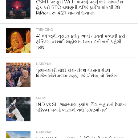
CSMT પર ફ્રી Wi-Fi વાપરવું પડ્યું ભારે: મોબાઈલ
હેક કરી RTO ચલણની APK ફાઈલ મોકલી 28
મિનિટમાં રૂ. 4.27 લાખની ઉચાપત
TRENDING
41 વર્ષ જૂની નુસરત ફતેહ અલી ખાનની કવ્વાલી ફરી
ટ્રેન્ડિંગ, વરસાદી માહોલમાં Gen Zની બની પહેલી
પસંદ
NATIONAL
પ્રધાનમંત્રી મોદી કોમનવેલ્થ ગેમ્સના મેડલ
વિજેતાઓને મળ્યા: કહ્યું- જો ખેલેગા, વો ખિલેગા
SPORTS
IND vs SL: જયસ્વાલ ફ્લોપ, ગિલ બહાર,તો દેવદત્ત
પડિક્કલ બન્યો ભારતનો નવો ‘સંકટમોચક’
NATIONAL