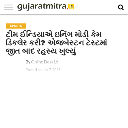
E-
PAPER
NATIONAL
WORLD
BUSINESS
SPORTS
GUJARAT
OPINION
MORE
SPORTS
ટીમ ઈન્ડિયાએ ઇનિંગ મોડી કેમ
ડિકલેર કરી? એજબેસ્ટન ટેસ્ટમાં
જીત બાદ રહસ્ય ખુલ્યું
By
Online Desk16
Posted on
July 7, 2025