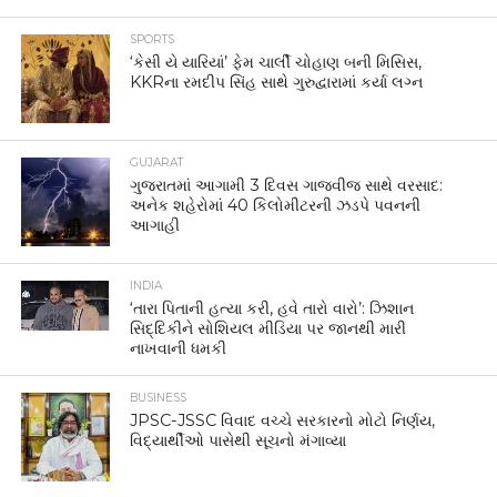
SPORTS
‘કેસી યે યારિયાં’ ફેમ ચાર્લી ચોહાણ બની મિસિસ,
KKRના રમદીપ સિંહ સાથે ગુરુદ્વારામાં કર્યા લગ્ન
GUJARAT
ગુજરાતમાં આગામી 3 દિવસ ગાજવીજ સાથે વરસાદ:
અનેક શહેરોમાં 40 કિલોમીટરની ઝડપે પવનની
આગાહી
INDIA
‘તારા પિતાની હત્યા કરી, હવે તારો વારો’: ઝિશાન
સિદ્દિકીને સોશિયલ મીડિયા પર જાનથી મારી
નાખવાની ધમકી
BUSINESS
JPSC-JSSC વિવાદ વચ્ચે સરકારનો મોટો નિર્ણય,
વિદ્યાર્થીઓ પાસેથી સૂચનો મંગાવ્યા