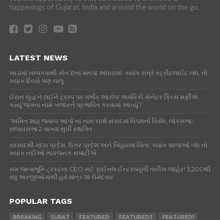
happenings of Gujarat, India and around the world on the go.
LATEST NEWS
ખાડામાં ખાબકવાથી મોત છતાં મનપા અંધારામાં: ક્યાંક રાત્રે સ્ટ્રીટલાઈટ બંધ, તો
ક્યાંક દિવસે પણ ચાલુ
ઈરાન યુદ્ધને લઈને ટ્રમ્પ પર ગંભીર આરોપ! અમેરિકી સેનેટર ક્રિસ મર્ફીએ
કહ્યું‘જંગના નામે બજારને પ્રભાવિત કરવામાં આવ્યું?’
‘અમિત શાહ જવાબ આપો’ના નારા સાથે સંસદમાં વિપક્ષનો વિરોધ, લોકસભા-
રાજ્યસભા 2 વાગ્યા સુધી સ્થગિત
વરસાદથી મધ્ય પ્રદેશ, ઉત્તર પ્રદેશ અને બિહારમાં ચિંતા: ક્યાંક શાળાઓ બંધ તો
ક્યાંક નદીઓ ભયજનક સપાટીએ
રામ જન્મભૂમિ ટ્રસ્ટના CEO માટે ફાઈનલ ઈન્ટરવ્યૂની તારીખ જાહેર! 5,200થી
વધુ અરજીઓમાંથી હવે માત્ર 18 ઉમેદવાર
POPULAR TAGS
BREAKING
SURAT
FEATURED
FEATURED3
FEATURED1