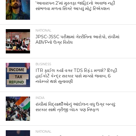
‘આવારાપન 2’માં મુસ્તફા જાહિદનો અવાજ નહીં
સાંભળવા મળતા સિંગરે આપ્યું મોટું રિએક્શન
NATIONAL
JPSC-JSSC પરીક્ષામાં ગેરરીતિના આરોપો, રાંચીમાં
ABVPનો ઉગ્ર વિરોધ
BUSINESS
ITR ફાઈલ કર્યા વગર TDS રિફંડ મળશે? દિલ્હી
હાઈકોર્ટે કેન્દ્ર સરકાર પાસે માગ્યો જવાબ, 6
નવેમ્બરે થશે સુનાવણી
INDIA
રાંચીમાં વિદ્યાર્થીઓનું આંદોલન વધુ ઉગ્ર બન્યું:
સરકાર સાથે ત્રીજી બેઠક પણ નિષ્ફળ
NATIONAL