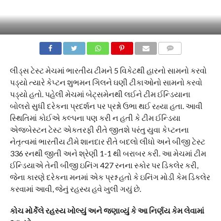
COMMENTS
લીડ્સ ટેસ્ટ મેચમાં ભારતીય ટીમને 5 વિકેટથી હારનો સામનો કરવો
પડ્યો ત્યારે કેપ્ટન શુભમન ગિલને ઘણી ટીકાઓનો સામનો કરવો
પડ્યો હતો. પહેલી મેચમાં બેટ્સમેનથી લઈને ટીમ ઈન્ડિયાના
બોલરો સુધી દરેકના પ્રદર્શન પર પ્રશ્નો ઉભા થઈ રહ્યા હતા. આવી
સ્થિતિમાં કોઈએ કલ્પના પણ કરી ન હતી કે ટીમ ઈન્ડિયા
એજબેસ્ટન ટેસ્ટ એકતરફી રીતે જીતશે પરંતુ યુવા કેપ્ટનના
નેતૃત્વમાં ભારતીય ટીમે શાનદાર રીતે બદલો લીધો અને બીજી ટેસ્ટ
336 રનથી જીતી અને શ્રેણી 1-1 થી બરાબર કરી. આ મેચમાં ટીમ
ઈન્ડિયાએ તેની બીજી ઇનિંગ 427 રનના સ્કોર પર ડિકલેર કરી,
જેના કારણે દરેકના મનમાં એક પ્રશ્ન હતો કે ઇનિંગ મોડી કેમ ડિકલેર
કરવામાં આવી, જેનું રહસ્ય હવે ખુલી ગયું છે.
કોચ મોર્કેલે રહસ્ય ખોલ્યું અને જણાવ્યું કે આ નિર્ણય કેમ લેવામાં