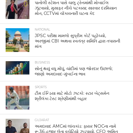
પાનોલી સ્ટેશન પાસે ચાલુ ટ્રેનમાંથી મોબાઈલ
ઝૂંટવાયો, મુસાફર નીચે પટકાયા; સારવાર દરમિયાન
મોત, CCTVમાં ચોંકાવનારી ઘટના કેદ
NATIONAL
JPSC પરીક્ષા મામલો સુપ્રીમ કોર્ટ પહોંચ્યો,
અરજીમાં CBI અથવા સ્વતંત્ર સમિતિ દ્વારા તપાસની
માંગ
BUSINESS
સોનું થયું વધુ મોંઘું, ચાંદીમાં પણ જોરદાર ઉછાળો;
જાણો અમદાવાદ-મુંબઈના ભાવ
SPORTS
ટીમ ઈન્ડિયા માટે મોટો ઝટકો: સ્ટાર બેટ્સમેન
શ્રીલંકા ટેસ્ટ શ્રેણીમાંથી બહાર
GUJARAT
અમદાવાદ AMCમાં લાંચકાંડ: ફાયર NOCના નામે
રૂ.36 હજાર લેતા વચેટિયો ઝડપાયો, CFO અમિત