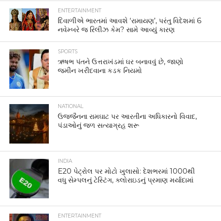
ENTERTAINMENT
દિવાળીએ ભારતમાં આવશે ‘રામાયણ’, પરંતુ વિદેશમાં 6
નવેમ્બરે જ રિલીઝ કેમ? સામે આવ્યું કારણ
SPORTS
ઋષભ પંતને ઉત્તરાખંડમાં ઘર બનાવવું છે, જાણો
જમીન ખરીદવાના કડક નિયમો
NATIONAL
ઉજ્જૈનના રામઘાટ પર આરતીના અધિકારનો વિવાદ,
પંડાઓનું જળ સત્યાગ્રહ શરૂ
INDIA
E20 પેટ્રોલ પર મોટો ખુલાસો: દેશભરમાં 1000થી
વધુ સેમ્પલનું ટેસ્ટિંગ, ક્લોરાઇડનું પ્રમાણ મર્યાદામાં
ENTERTAINMENT