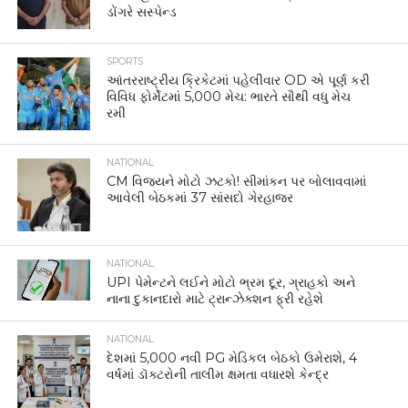
ડોંગરે સસ્પેન્ડ
SPORTS
આંતરરાષ્ટ્રીય ક્રિકેટમાં પહેલીવાર OD એ પૂર્ણ કરી
વિવિધ ફોર્મેટમાં 5,000 મેચ: ભારતે સૌથી વધુ મેચ
રમી
NATIONAL
CM વિજયને મોટો ઝટકો! સીમાંકન પર બોલાવવામાં
આવેલી બેઠકમાં 37 સાંસદો ગેરહાજર
NATIONAL
UPI પેમેન્ટને લઈને મોટો ભ્રમ દૂર, ગ્રાહકો અને
નાના દુકાનદારો માટે ટ્રાન્ઝેક્શન ફ્રી રહેશે
NATIONAL
દેશમાં 5,000 નવી PG મેડિકલ બેઠકો ઉમેરાશે, 4
વર્ષમાં ડૉક્ટરોની તાલીમ ક્ષમતા વધારશે કેન્દ્ર