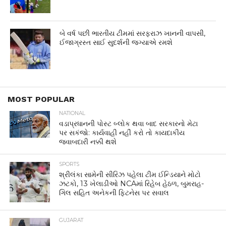
બે વર્ષ પછી ભારતીય ટીમમાં સરફરાઝ ખાનની વાપસી,
ઈજાગ્રસ્ત સાઈ સુદર્શની જગ્યાએ રમશે
MOST POPULAR
NATIONAL
વડાપ્રધાનની પોસ્ટ બ્લોક થવા બાદ સરકારનો મેટા
પર સકંજો: કાર્યવાહી નહીં કરો તો કાયદાકીય
જવાબદારી નક્કી થશે
SPORTS
શ્રીલંકા સામેની સીરિઝ પહેલા ટીમ ઈન્ડિયાને મોટો
ઝટકો, 13 ખેલાડીઓ NCAમાં રિહેબ હેઠળ, બુમરાહ-
ગિલ સહિત અનેકની ફિટનેસ પર સવાલ
GUJARAT