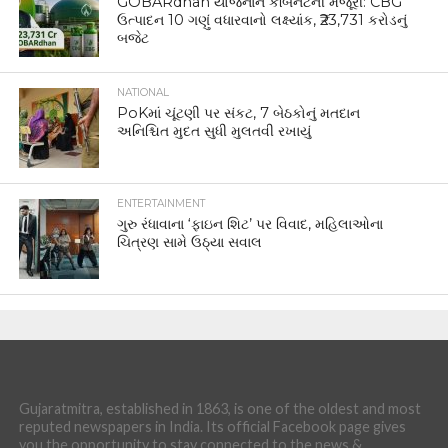
GOBARdhan યોજનાને કેબિનેટની મંજૂરી: CBG
ઉત્પાદન 10 ગણું વધારવાનો લક્ષ્યાંક, ₹23,731 કરોડનું
બજેટ
NATIONAL
PoKમાં ચૂંટણી પર સંકટ, 7 બેઠકોનું મતદાન
અનિશ્ચિત મુદત સુધી મુલતવી રખાયું
ENTERTAINMENT
ગુરુ રંધાવાના ‘ફાઇન શિટ’ પર વિવાદ, મહિલાઓના
ચિત્રણ સામે ઉઠ્યા સવાલ
Gujaratmitra, established in 1863, is one of the oldest and most
reputed newspapers in India. Its official Facebook page gives
you the opportunity to stay connected to the news &