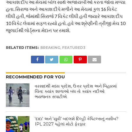
આકાશ દીપ આ મેચમાં બોલ સાથે અજાયબીઓ કરતા જોવા મળ્યા
હતા. સિરાજ અને આકાશ દીપે મળીને આ મેચમાં કુલ 16 વિકેટ
લીધી હતી, જેમાંથી સિરાજે 7 વિકેટ લીધી હતી જ્યારે આકાશ દીપ
10 વિકેટ લેવામાં સફળ રહ્યો હતો. હવે આ શ્રેણીની ત્રીજી મેચ 10
જુલાઈથી લોર્ડ્સના મેદાન પર રમાશે.
RELATED ITEMS:
BREAKING
,
FEATURED3
RECOMMENDED FOR YOU
વરસાદથી મધ્ય પ્રદેશ, ઉત્તર પ્રદેશ અને બિહારમાં
ચિંતા: ક્યાંક શાળાઓ બંધ તો ક્યાંક નદીઓ
ભયજનક સપાટીએ
‘દાદા’ અને ‘યુવી’ બદલશે દિલ્હી કેપિટલ્સનું નસીબ?
IPL 2027 પહેલાં મોટો ફેરફાર