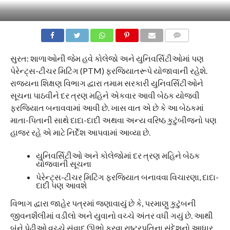
COMMENTS
સુરત: શાળાઓની જેમ હવે કોલેજો અને યુનિવર્સિટીઓમાં પણ
પેરેન્ટ્સ-ટીચર મિટિંગ (PTM) ફરજિયાતરૂપે યોજાવાની રહેશે.
રાજ્યના શિક્ષણ વિભાગ દ્વારા તમામ સરકારી યુનિવર્સિટીઓને
સૂચના પાઠવીને દર ત્રણ મહિને એકવાર આવી બેઠક યોજવી
ફરજિયાત બનાવવામાં આવી છે. ખાસ વાત એ છે કે આ બેઠકમાં
માતા-પિતાની સાથે દાદા-દાદી અથવા અન્ય વરિષ્ઠ કુટુંબીજનો પણ
હાજર રહે એ માટે નિર્દેશ આપવામાં આવ્યા છે.
યુનિવર્સિટીઓ અને કોલેજોમાં દર ત્રણ મહિને બેઠક
યોજવાની સૂચના
પેરેન્ટ્સ-ટીચર મિટિંગ ફરજિયાત બનાવવા વિચારણા, દાદા-
દાદી પણ આવશે
વિભાગ દ્વારા જાહેર પત્રમાં જણાવાયું છે કે, પરમાણુ કુટુંબની
જીવનશૈલીમાં વડીલો અને યુવાનો વચ્ચે અંતર વધી ગયું છે. આથી
બંને પેઢીઓ વચ્ચે સંવાદ ઊભો કરવા રાષ્ટ્રપતિના સંદેશનો આધાર