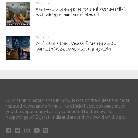
WORLD
ભારત-મ્યાનમાર સરહદ પર જમીનની અદલાબદલીની
ચર્ચા, મણિપુરમાં આંદોલનની ચેતવણી
WORLD
AIનો વધતો પ્રભાવ, Visaએ વિશ્વભરમાં 2,600
કર્મચારીઓને છૂટા કર્યા, ભારત પણ પ્રભાવિત
Gujaratmitra, established in 1863, is one of the oldest and most
reputed newspapers in India. Its official Facebook page gives
you the opportunity to stay connected to the news &
happenings of Gujarat, India and around the world on the go.