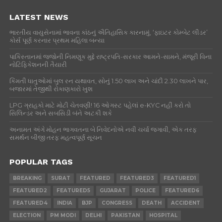
LATEST NEWS
ભારતીય વાયુસેનામાં ભાવના કાંઠનું ઐતિહાસિક કારનામું, ‘ફાઇટર કોમ્બેટ લીડર’
કોર્સ પૂર્ણ કરનાર પ્રથમ મહિલા બન્યા
પાકિસ્તાનમાં જજોની નિમણૂક મુદ્દે રાષ્ટ્રપતિ-સરકાર આમને-સામને, મંજૂરી વિના
નોટિફિકેશનની તૈયારી
કિંમતી ધાતુઓમાં બુલ રન યથાવત, સોનું 1.50 લાખ અને ચાંદી 2.30 લાખને પાર,
બજારમાં તેજીથી રોકાણકારો ખુશ
LPG ગ્રાહકો માટે મોટી ચેતવણી! 16 ઓગસ્ટ પહેલાં e-KYC નહીં કરો તો
સિલિન્ડર અને સબસિડી બંને અટકી શકે
અનામત અંગે મોહન ભાગવતના બે નિવેદનોએ નવી ચર્ચા જગાવી, એક તરફ
સમર્થન બીજી તરફ મહત્વપૂર્ણ સૂચન
POPULAR TAGS
BREAKING
SURAT
FEATURED
FEATURED3
FEATURED1
FEATURED2
FEATURED5
GUJARAT
POLICE
FEATURED6
FEATURED4
INDIA
BJP
CONGRESS
DEATH
ACCIDENT
ELECTION
PM MODI
DELHI
PAKISTAN
HOSPITAL