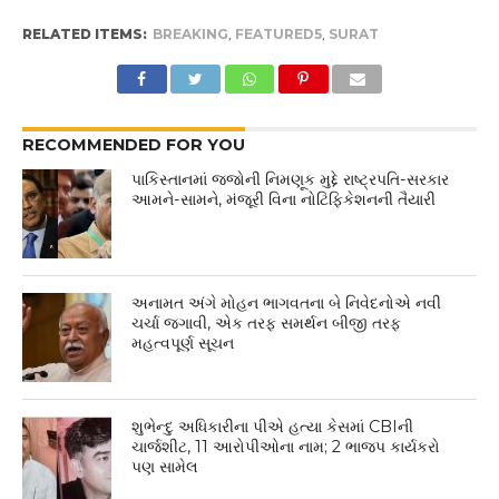
RELATED ITEMS:
BREAKING
,
FEATURED5
,
SURAT
RECOMMENDED FOR YOU
પાકિસ્તાનમાં જજોની નિમણૂક મુદ્દે રાષ્ટ્રપતિ-સરકાર
આમને-સામને, મંજૂરી વિના નોટિફિકેશનની તૈયારી
અનામત અંગે મોહન ભાગવતના બે નિવેદનોએ નવી
ચર્ચા જગાવી, એક તરફ સમર્થન બીજી તરફ
મહત્વપૂર્ણ સૂચન
શુભેન્દુ અધિકારીના પીએ હત્યા કેસમાં CBIની
ચાર્જશીટ, 11 આરોપીઓના નામ; 2 ભાજપ કાર્યકરો
પણ સામેલ