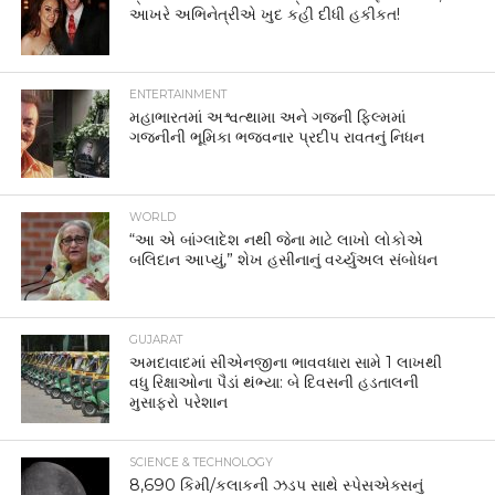
આખરે અભિનેત્રીએ ખુદ કહી દીધી હકીકત!
ENTERTAINMENT
મહાભારતમાં અશ્વત્થામા અને ગજની ફિલ્મમાં
ગજનીની ભૂમિકા ભજવનાર પ્રદીપ રાવતનું નિધન
WORLD
“આ એ બાંગ્લાદેશ નથી જેના માટે લાખો લોકોએ
બલિદાન આપ્યું,” શેખ હસીનાનું વર્ચ્યુઅલ સંબોધન
GUJARAT
અમદાવાદમાં સીએનજીના ભાવવધારા સામે 1 લાખથી
વધુ રિક્ષાઓના પૈડાં થંભ્યા: બે દિવસની હડતાલની
મુસાફરો પરેશાન
SCIENCE & TECHNOLOGY
8,690 કિમી/કલાકની ઝડપ સાથે સ્પેસએક્સનું