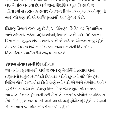
લઇ નિર્ણય લેવાયો છે. કોલેજોમાં શૈક્ષણિક પ્રગતિ સાથે જ
પરિવારમાં સકારાત્મક સંવાદ તેમજ વડીલોના અનુભવ અને મૂલ્યો
સાથે જોડાણ વધે એ અભિપ્રાયથી આ પહેલ થઈ છે.
શિક્ષણ વિભાગે જણાવ્યું છે કે, આ પેરેન્ટ્સ મિટિંગ દર ત્રિમાસિક
ગાળે યોજાય, જેમાં વિદ્યાર્થીઓ, શિક્ષકો અને દાદા-દાદી/માતા-
પિતાનો સામૂહિક સંવાદ શક્ય બને એ માટે આયોજન કરવું રહેશે.
તેમજ દરેક કોલેજે આ બેઠકના અમલ અંગેની વિગતો દર
ત્રિમાસિકે રિપોર્ટ તરીકે રજૂ કરવો પડશે.
કોલેજ સંચાલકોની દિશાહીનતા
આ નવીન ફરમાનથી કોલેજ અને યુનિવર્સિટી સંચાલકોમાં
તણાવનો માહોલ સર્જાયો છે. ખાસ કરીને યુવાનો માટે પેરેન્ટ્સ
મિટિંગ જેવી શાળાકીય રીતો કોણે સ્વીકારી એ અંગે તેઓમાં અનેક
પ્રશ્નો ઊભા થયા છે. શિક્ષણ વિભાગે અત્યાર સુધી કોઈ સ્પષ્ટ
ગાઈડલાઈન જાહેર નથી કરી કે કોલેજ સ્તરે વડીલોની ઉપસ્થિતિ
કેવી રીતે સુનિશ્ચિત કરવી અને આ બેઠકનું ફોર્મેટ શું રહેશે. પરિણામે
સંસ્થાઓ વચ્ચે શંકાઓ જોવા મળી રહી છે.