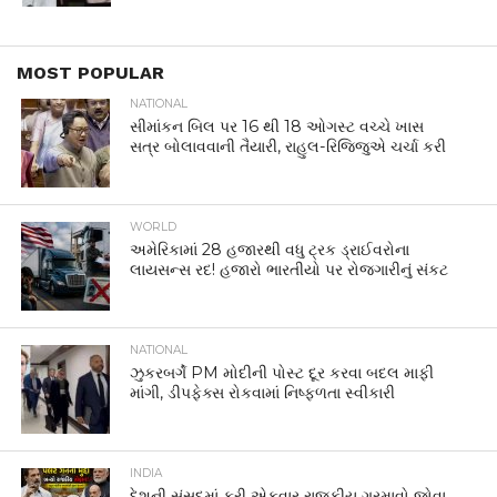
MOST POPULAR
NATIONAL
સીમાંકન બિલ પર 16 થી 18 ઓગસ્ટ વચ્ચે ખાસ
સત્ર બોલાવવાની તૈયારી, રાહુલ-રિજિજુએ ચર્ચા કરી
WORLD
અમેરિકામાં 28 હજારથી વધુ ટ્રક ડ્રાઈવરોના
લાયસન્સ રદ! હજારો ભારતીયો પર રોજગારીનું સંકટ
NATIONAL
ઝુકરબર્ગે PM મોદીની પોસ્ટ દૂર કરવા બદલ માફી
માંગી, ડીપફેક્સ રોકવામાં નિષ્ફળતા સ્વીકારી
INDIA
દેશની સંસદમાં ફરી એકવાર રાજકીય ગરમાવો જોવા