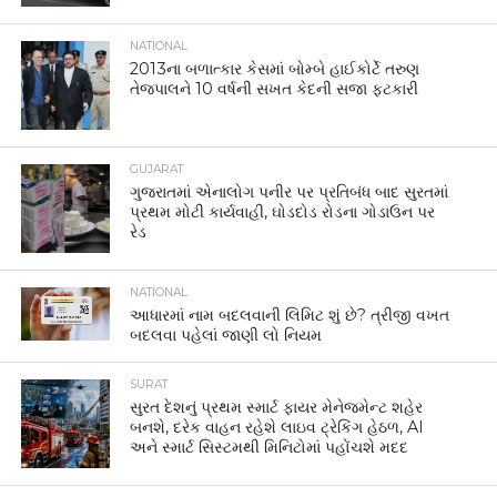
NATIONAL
2013ના બળાત્કાર કેસમાં બોમ્બે હાઈકોર્ટે તરુણ
તેજપાલને 10 વર્ષની સખત કેદની સજા ફટકારી
GUJARAT
ગુજરાતમાં એનાલોગ પનીર પર પ્રતિબંધ બાદ સુરતમાં
પ્રથમ મોટી કાર્યવાહી, ઘોડદોડ રોડના ગોડાઉન પર
રેડ
NATIONAL
આધારમાં નામ બદલવાની લિમિટ શું છે? ત્રીજી વખત
બદલવા પહેલાં જાણી લો નિયમ
SURAT
સુરત દેશનું પ્રથમ સ્માર્ટ ફાયર મેનેજમેન્ટ શહેર
બનશે, દરેક વાહન રહેશે લાઇવ ટ્રેકિંગ હેઠળ, AI
અને સ્માર્ટ સિસ્ટમથી મિનિટોમાં પહોંચશે મદદ