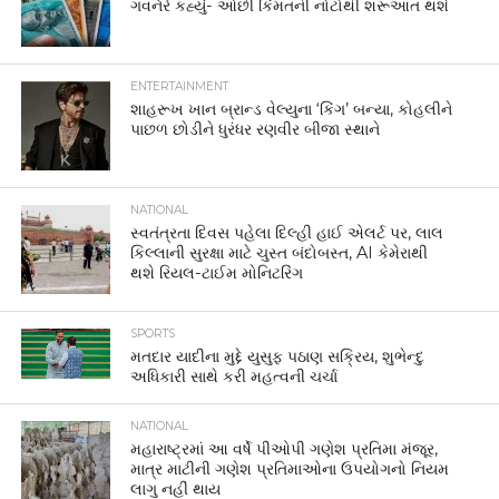
ગવર્નરે કહ્યું- ઓછી કિંમતની નોટોથી શરૂઆત થશે
ENTERTAINMENT
શાહરૂખ ખાન બ્રાન્ડ વેલ્યુના ‘કિંગ’ બન્યા, કોહલીને
પાછળ છોડીને ધુરંધર રણવીર બીજા સ્થાને
NATIONAL
સ્વતંત્રતા દિવસ પહેલા દિલ્હી હાઈ એલર્ટ પર, લાલ
કિલ્લાની સુરક્ષા માટે ચુસ્ત બંદોબસ્ત, AI કેમેરાથી
થશે રિયલ-ટાઈમ મોનિટરિંગ
SPORTS
મતદાર યાદીના મુદ્દે યુસુફ પઠાણ સક્રિય, શુભેન્દુ
અધિકારી સાથે કરી મહત્વની ચર્ચા
NATIONAL
મહારાષ્ટ્રમાં આ વર્ષે પીઓપી ગણેશ પ્રતિમા મંજૂર,
માત્ર માટીની ગણેશ પ્રતિમાઓના ઉપયોગનો નિયમ
લાગુ નહીં થાય