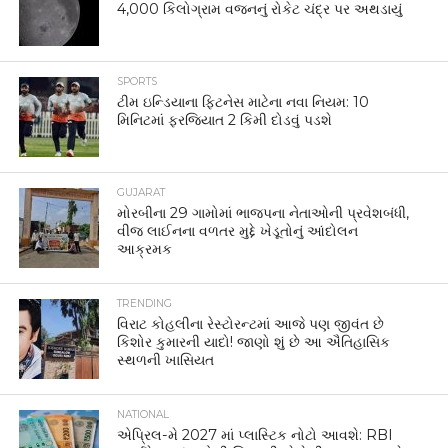
4,000 કિલોગ્રામ વજનનું રોકેટ ચંદ્ર પર અથડાયું
SPORTS
ટીમ ઇન્ડિયાના ફિટનેસ માટેના નવા નિયમ: 10
મિનિટમાં ફરજિયાત 2 કિમી દોડવું પડશે
GUJARAT
મોરબીના 29 ગામોમાં ભાજપના નેતાઓની પ્રવેશબંધી,
વીજ લાઈનના વળતર મુદ્દે ખેડૂતોનું આંદોલન
આક્રમક
TRENDING
વિરાટ કોહલીના રેસ્ટોરન્ટમાં આજે પણ જીવંત છે
કિશોર કુમારની યાદો! જાણો શું છે આ ઐતિહાસિક
સ્થળની ખાસિયત
NATIONAL
એપ્રિલ-મે 2027 માં પ્લાસ્ટિક નોટો આવશે: RBI