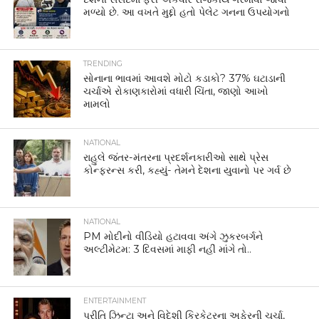
મળ્યો છે. આ વખતે મુદ્દો હતો પેલેટ ગનના ઉપયોગનો
TRENDING
સોનાના ભાવમાં આવશે મોટો કડાકો? 37% ઘટાડાની
ચર્ચાએ રોકાણકારોમાં વધારી ચિંતા, જાણો આખો
મામલો
NATIONAL
રાહુલે જંતર-મંતરના પ્રદર્શનકારીઓ સાથે પ્રેસ
કોન્ફરન્સ કરી, કહ્યું- તેમને દેશના યુવાનો પર ગર્વ છે
NATIONAL
PM મોદીનો વીડિયો હટાવવા અંગે ઝુકરબર્ગને
અલ્ટીમેટમ: 3 દિવસમાં માફી નહીં માંગે તો..
ENTERTAINMENT
પ્રીતિ ઝિન્ટા અને વિદેશી ક્રિકેટરના અફેરની ચર્ચા,