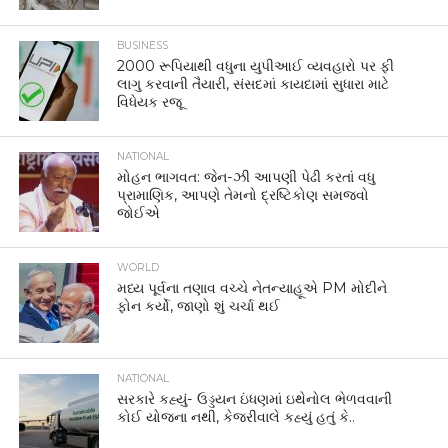
BUSINESS
2000 રૂપિયાથી વધુના યુપીઆઈ વ્યવહારો પર ફી
લાગુ કરવાની તૈયારી, સંસદમાં કાયદામાં સુધારા માટે
વિધેયક રજૂ
NATIONAL
મોહન ભાગવત: જેન-ઝી આપણી પેઢી કરતાં વધુ
પ્રામાણિક, આપણે તેમનો દ્રષ્ટિકોણ સમજવો
જોઈએ
WORLD
મધ્ય પૂર્વના તણાવ વચ્ચે નેતન્યાહૂએ PM મોદીને
ફોન કર્યો, જાણો શું ચર્ચા થઈ
NATIONAL
સરકારે કહ્યું- ઉડ્ડયન ઇંધણમાં ઇથેનોલ ભેળવવાની
કોઈ યોજના નથી, કેજરીવાલે કહ્યું હતું કે..