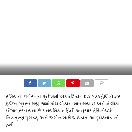
COMMENTS
રશિયાના દાગેસ્તાન પ્રદેશમાં એક રશિયન KA-226 હેલિકોપ્ટર
દુર્ઘટનાગ્રસ્ત થયું. જેમાં પાંચ લોકોના મોત થયા છે અને બે લોકો
ઈજાગ્રસ્ત થયા છે. પ્રાથમિક માહિતી અનુસાર હેલિકોપ્ટરે
નિયંત્રણ ગુમાવ્યું અને જમીન સાથે અથડાતા આ દુર્ઘટના બની
હતી.