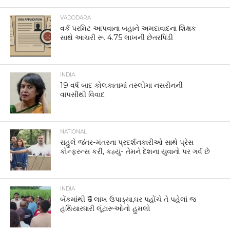
VADODARA
વર્ક પરમિટ આપવાના બહાને અમદાવાદના શિક્ષક
સાથે આચરી રૂ. 4.75 લાખની છેતરપિંડી
INDIA
19 વર્ષ બાદ કોલકાતામાં તસ્લીમા નસરીનની
વાપસીથી વિવાદ
NATIONAL
રાહુલે જંતર-મંતરના પ્રદર્શનકારીઓ સાથે પ્રેસ
કોન્ફરન્સ કરી, કહ્યું- તેમને દેશના યુવાનો પર ગર્વ છે
INDIA
બેંકમાંથી ₹6 લાખ ઉપાડ્યા,ઘર પહોંચે તે પહેલાં જ
હથિયારધારી લૂંટારૂઓનો હુમલો