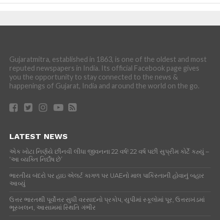
Gujaratmitra, established in 1863, is one of the oldest and most
reputed newspapers in India. Its official Facebook page gives
you the opportunity to stay connected to the news &
happenings of Gujarat, India and around the world on the go.
LATEST NEWS
એક ખોટા નિર્ણયે છીનવી લીધા જીવનના 22 વર્ષ! 22 વર્ષ પછી સુપ્રીમ કોર્ટે કહ્યું –
‘આ વ્યક્તિ નિર્દોષ છે’
ભારતીય બંદરો પર હાઇ એલર્ટ કાગળ પર UAEનો માલ પાકિસ્તાની હોવાનું બહાર
આવ્યું
ઉત્તર ભારતથી પૂર્વોત્તર સુધી વરસાદનો પ્રકોપ, યુપીમાં સ્કૂલોમાં પૂર, ઉત્તરાખંડમાં
ભૂસ્ખલન, આસામમાં સ્થિતિ ગંભીર