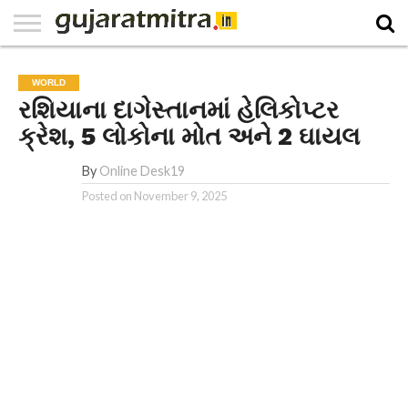
E-
PAPER
NATIONAL
WORLD
BUSINESS
SPORTS
GUJARAT
OPINION
MORE
WORLD
રશિયાના દાગેસ્તાનમાં હેલિકોપ્ટર
ક્રેશ, 5 લોકોના મોત અને 2 ઘાયલ
By
Online Desk19
Posted on
November 9, 2025