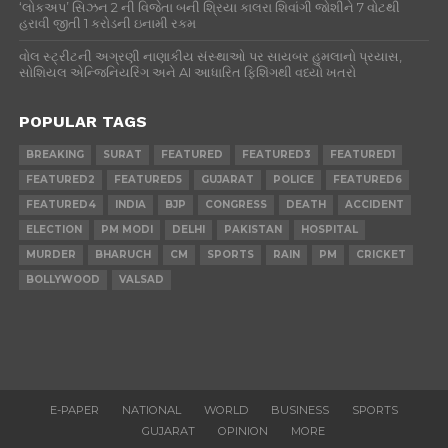
‘લોકઅપ’ સિઝન 2 ની વિજેતા બની શ્રિયા કાલરા શિવાંગી જોશીને 7 વોટથી
હરાવી જીતી 1 કરોડની ઇનામી રકમ
વોલ સ્ટ્રીટની અગ્રણી નાણાકીય સંસ્થાઓ પર સાયબર હુમલાનો પ્રયાસ,
સોશિયલ એન્જિનિયરિંગ અને AI આધારિત ફિશિંગથી વધ્યો ખતરો
POPULAR TAGS
BREAKING
SURAT
FEATURED
FEATURED3
FEATURED1
FEATURED2
FEATURED5
GUJARAT
POLICE
FEATURED6
FEATURED4
INDIA
BJP
CONGRESS
DEATH
ACCIDENT
ELECTION
PM MODI
DELHI
PAKISTAN
HOSPITAL
MURDER
BHARUCH
CM
SPORTS
RAIN
PM
CRICKET
BOLLYWOOD
VALSAD
E-PAPER
NATIONAL
WORLD
BUSINESS
SPORTS
GUJARAT
OPINION
MORE