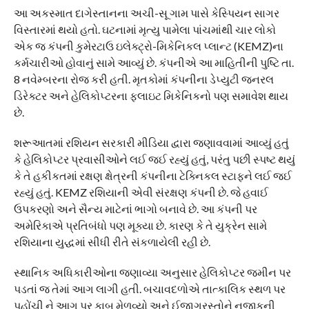
આ અકસ્માત દાગેસ્તાનના અચી-સૂ ગામ પાસે કેસ્પિયન સાગર
વિસ્તારમાં થયો હતો. ઘટનામાં મૃત્યુ પામેલા પાંચમાંથી ચાર લોકો
એક જ કંપની કુમેરટાઉ ઇલેક્ટ્રો-મિકેનિકલ પ્લાન્ટ (KEMZ)ના
કર્મચારીઓ હોવાનું સામે આવ્યું છે. કંપનીએ આ માહિતીની પુષ્ટિ તા.
8 નવેમ્બરના રોજ કરી હતી. મૃતકોમાં કંપનીના ડેપ્યુટી જનરલ
ડિરેક્ટર અને હેલિકોપ્ટરના ફ્લાઇટ મિકેનિકનો પણ સમાવેશ થાય
છે.
શરૂઆતમાં રશિયન સરકારી મીડિયા દ્વારા જણાવવામાં આવ્યું હતું
કે હેલિકોપ્ટર પ્રવાસીઓને લઈ જઈ રહ્યું હતું, પરંતુ પછી સ્પષ્ટ થયું
કે તે હકીકતમાં રક્ષણ ક્ષેત્રની કંપનીના ટેક્નિકલ સ્ટાફને લઈ જઈ
રહ્યું હતું. KEMZ રશિયાની એવી સંરક્ષણ કંપની છે. જે હવાઈ
ઉપકરણો અને સૈન્ય માટેનાં ભાગો બનાવે છે. આ કંપની પર
અમેરિકાએ પ્રતિબંધો પણ મૂક્યા છે. કારણ કે તે યુક્રેન સામે
રશિયાના યુદ્ધમાં સીધી રીતે સંકળાયેલી રહી છે.
સ્થાનિક અધિકારીઓના જણાવ્યા અનુસાર હેલિકોપ્ટર જમીન પર
પડતાં જ તેમાં આગ લાગી હતી. બચાવદળોએ તાત્કાલિક સ્થળ પર
પહોંચી ને આગ પર કાબુ મેળવ્યો અને ઈજાગ્રસ્તોને નજીકની