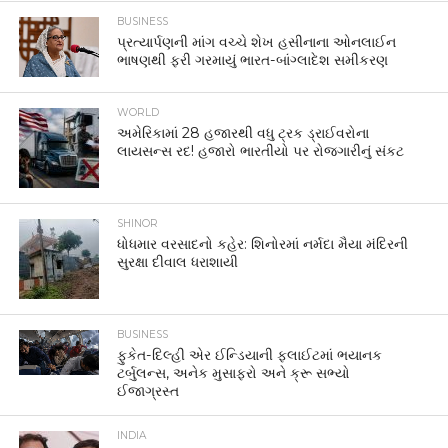
BUSINESS
પ્રત્યાર્પણની માંગ વચ્ચે શેખ હસીનાના ઓનલાઈન
ભાષણથી ફરી ગરમાયું ભારત-બાંગ્લાદેશ સમીકરણ
WORLD
અમેરિકામાં 28 હજારથી વધુ ટ્રક ડ્રાઈવરોના
લાયસન્સ રદ! હજારો ભારતીયો પર રોજગારીનું સંકટ
SHINOR
ધોધમાર વરસાદનો કહેર: શિનોરમાં નર્મદા મૈયા મંદિરની
સુરક્ષા દીવાલ ધરાશાયી
BUSINESS
ફુકેત-દિલ્હી એર ઈન્ડિયાની ફ્લાઈટમાં ભયાનક
ટર્બુલન્સ, અનેક મુસાફરો અને ક્રૂ સભ્યો
ઈજાગ્રસ્ત
INDIA