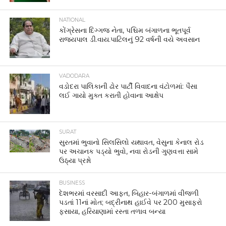
NATIONAL
કોંગ્રેસના દિગ્ગજ નેતા, પશ્ચિમ બંગાળના ભૂતપૂર્વ
રાજ્યપાલ ડી.વાય.પાટિલનું 92 વર્ષની વયે અવસાન
VADODARA
વડોદરા પાલિકાની ઢોર પાર્ટી વિવાદના વંટોળમાં: પૈસા
લઈ ગાયો મુક્ત કરાતી હોવાના આક્ષેપ
SURAT
સુરતમાં ભુવાનો સિલસિલો યથાવત, વેસુના કેનાલ રોડ
પર અચાનક પડ્યો ભુવો, નવા રોડની ગુણવત્તા સામે
ઉઠ્યા પ્રશ્નો
BUSINESS
દેશભરમાં વરસાદી આફત, બિહાર-બંગાળમાં વીજળી
પડતાં 11નાં મોત; બદ્રીનાથ હાઈવે પર 200 મુસાફરો
ફસાયા, હરિયાણામાં રસ્તા તળાવ બન્યા