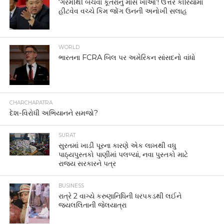
‘ગરમીથી બચવા કૂતરાનું માંસ ખાઓ’! ઉત્તર કોરિયામાં
હીટવેવ વચ્ચે કિમ જોંગ ઉનની અનોખી સલાહ
WORLD
ભારતના FCRA બિલ પર અમેરિકન સાંસદનો વાંધો
CHARCHAPATRA
દેશ-વિરોધી અભિયાનને સમજો?
SURAT
સુરતમાં ખાડી પૂરના કારણે એક લાખથી વધુ
પાઠ્યપુસ્તકો પાણીમાં પલળ્યાં, નવા પુસ્તકો માટે
રાજ્ય સરકારને પત્ર
BUSINESS
રાત્રે 2 વાગ્યે કરુણાનિધિની ધરપકડથી લઈને
જયલલિતાની જેલયાત્રા