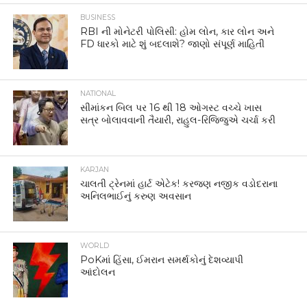
BUSINESS
RBI ની મોનેટરી પોલિસી: હોમ લોન, કાર લોન અને
FD ધારકો માટે શું બદલાશે? જાણો સંપૂર્ણ માહિતી
NATIONAL
સીમાંકન બિલ પર 16 થી 18 ઓગસ્ટ વચ્ચે ખાસ
સત્ર બોલાવવાની તૈયારી, રાહુલ-રિજિજુએ ચર્ચા કરી
KARJAN
ચાલતી ટ્રેનમાં હાર્ટ એટેક! કરજણ નજીક વડોદરાના
અનિલભાઈનું કરુણ અવસાન
WORLD
PoKમાં હિંસા, ઈમરાન સમર્થકોનું દેશવ્યાપી
આંદોલન