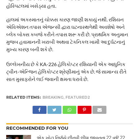
હોસ્પિટલમાં ખસેડ્યા હતા.
હાલમાં અકસ્માતનું ચોક્કસ કારણ જાણી શકાયું નથી. રશિયન
એવિએશન તપાસ એજન્સી દ્વારા ઘટનાસ્થળેથી અવશેષો અને
બ્લેક બોક્સ કબજે કરીને તપાસ શરૂ કરી છે. પ્રાથમિક અનુમાન
મુજબ હવામાનની ખરાબી અથવા ટેકનિકલ ખામી આ દુર્ઘટનાનું
મુખ્ય કારણ બની શકે છે.
ઉલ્લેખનીય છે કે KA-226 હેલિકોપ્ટર રશિયાની એક આધુનિક
ટ્વીન-એન્જિન હેલિકોપ્ટર શ્રેણીમાનું એક છે. જે સામાન્ય રીતે
સાત મુસાફરોને લઈ જવાની ક્ષમતા ધરાવે છે.
RELATED ITEMS:
BREAKING
,
FEATURED2
RECOMMENDED FOR YOU
એક ખોટા નિર્ણયે છીનવી લીધા જીવનના 22 વર્ષ! 22