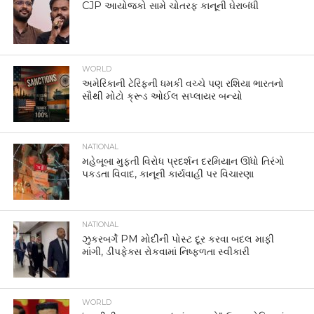
CJP આયોજકો સામે ચોતરફ કાનૂની ઘેરાબંધી
WORLD
અમેરિકાની ટેરિફની ધમકી વચ્ચે પણ રશિયા ભારતનો
સૌથી મોટો ક્રૂડ ઓઈલ સપ્લાયર બન્યો
NATIONAL
મહેબૂબા મુફ્તી વિરોધ પ્રદર્શન દરમિયાન ઊંધો તિરંગો
પકડતા વિવાદ, કાનૂની કાર્યવાહી પર વિચારણા
NATIONAL
ઝુકરબર્ગે PM મોદીની પોસ્ટ દૂર કરવા બદલ માફી
માંગી, ડીપફેક્સ રોકવામાં નિષ્ફળતા સ્વીકારી
WORLD