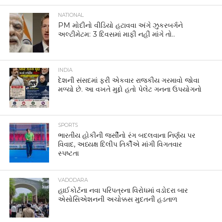
NATIONAL
PM મોદીનો વીડિયો હટાવવા અંગે ઝુકરબર્ગને
અલ્ટીમેટમ: 3 દિવસમાં માફી નહીં માંગે તો..
INDIA
દેશની સંસદમાં ફરી એકવાર રાજકીય ગરમાવો જોવા
મળ્યો છે. આ વખતે મુદ્દો હતો પેલેટ ગનના ઉપયોગનો
SPORTS
ભારતીય હોકીની જર્સીનો રંગ બદલવાના નિર્ણય પર
વિવાદ, અધ્યક્ષ દિલીપ તિર્કીએ માંગી વિગતવાર
સ્પષ્ટતા
VADODARA
હાઈકોર્ટના નવા પરિપત્રના વિરોધમાં વડોદરા બાર
એસોસિએશનની અચોક્કસ મુદતની હડતાળ