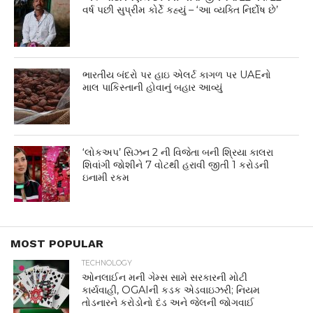
વર્ષ પછી સુપ્રીમ કોર્ટે કહ્યું – ‘આ વ્યક્તિ નિર્દોષ છે’
ભારતીય બંદરો પર હાઇ એલર્ટ કાગળ પર UAEનો
માલ પાકિસ્તાની હોવાનું બહાર આવ્યું
‘લોકઅપ’ સિઝન 2 ની વિજેતા બની શ્રિયા કાલરા
શિવાંગી જોશીને 7 વોટથી હરાવી જીતી 1 કરોડની
ઇનામી રકમ
MOST POPULAR
TECHNOLOGY
ઓનલાઈન મની ગેમ્સ સામે સરકારની મોટી
કાર્યવાહી, OGAIની કડક એડવાઇઝરી; નિયમ
તોડનારને કરોડોનો દંડ અને જેલની જોગવાઈ