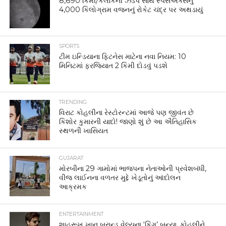
8,690 કિમી/કલાકની ઝડપ સાથે સ્પેસએક્સનું
4,000 કિલોગ્રામ વજનનું રોકેટ ચંદ્ર પર અથડાયું
SPORTS
ટીમ ઇન્ડિયાના ફિટનેસ માટેના નવા નિયમ: 10
મિનિટમાં ફરજિયાત 2 કિમી દોડવું પડશે
TRENDING
વિરાટ કોહલીના રેસ્ટોરન્ટમાં આજે પણ જીવંત છે
કિશોર કુમારની યાદો! જાણો શું છે આ ઐતિહાસિક
સ્થળની ખાસિયત
GUJARAT
મોરબીના 29 ગામોમાં ભાજપના નેતાઓની પ્રવેશબંધી,
વીજ લાઈનના વળતર મુદ્દે ખેડૂતોનું આંદોલન
આક્રમક
ENTERTAINMENT
શાહરૂખ ખાન બ્રાન્ડ વેલ્યુના ‘કિંગ’ બન્યા, કોહલીને