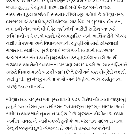
જણાવ્યું હતુ કે ચૂંટણી પાછળ થતો ખર્ચ કેન્દ્ર અને રાજ્ય
સરકારોના કુલ બજેટની સરખામણીએ ખૂબ ઓછો છે. બીજી તરફ
દેશભરમાં એકસાથે ચૂંટણી યોજવા માટે વિશાળ સુરક્ષા બંદોબસ્ત,
નવા ઇવીએમ અને વીવીપેટ મશીનોની ખરીદી સહિત અબજો
રૂપિયાનો ખર્ચ કરવો પડશે, જે વ્યવહારિક અને આર્થિક રીતે યોગ્ય
નથી. લોકસભા અને વિધાનસભાની ચૂંટણીઓ સાથે યોજવાથી
રાજ્યના સ્થાનિક પ્રશ્નો દબાઈ જશે અને મતદારો માટે અલગ-
અલગ સરકારોના કાર્યનું મૂલ્યાંકન કરવું મુશ્કેલ બનશે. આથી
રાજ્ય સરકારોની સ્વાયત્તતા પર પણ અસર પડશે. આચાર સંહિતાને
કારણે વિકાસ કાર્યો અટકી જાય છે તે દલીલને પણ કોંગ્રેસે નકારી
કાઢી હતી. પૂર્વ મંજૂર થયેલા કામો અને નિર્ણયો આચારસંહિતાના
કારણે અટકતા નથી.
બીજી તરફ કોંગ્રેસે આ પ્રસ્તાવનો કડક વિરોધ નોંધાવતા જણાવ્યું
હતું કે “વન નેશન, વન ઇલેક્શન” બંધારણના મૂળભૂત માળખા અને
સંઘીય વ્યવસ્થાને નુકસાન પહોંચાડે છે. ગુજરાત કોંગીના અધ્યક્ષ
અમીત ચાવડાએ આક્ષેપ કર્યો હતો કે આ પ્રસ્તાવ પાછળ સત્તાના
કેન્દ્રીકરણનો છુપો એજન્ડા છે અને તે રાજ્ય સરકારોની