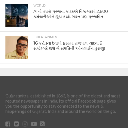
WORLD
AIનો વધતો પ્રભાવ, Visaએ વિશ્વભરમાં 2,600
કર્મચારીઓને છૂટા કર્યા, ભારત પણ પ્રભાવિત
ENTERTAINMENT
16 કરોડના દેવામાં ફસાયા રાજપાલ યાદવ, 9
સપ્ટેમ્બરે થશે બે સંપત્તિની ઓનલાઈન હરાજી
Gujaratmitra, established in 1863, is one of the oldest and most
reputed newspapers in India. Its official Facebook page gives
you the opportunity to stay connected to the news &
happenings of Gujarat, India and around the world on the go.