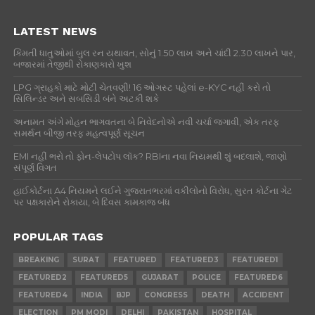
LATEST NEWS
કિંમતી ધાતુઓમાં બુલ રન યથાવત, સોનું 1.50 લાખ અને ચાંદી 2.30 લાખને પાર,
બજારમાં તેજીથી રોકાણકારો ખુશ
LPG ગ્રાહકો માટે મોટી ચેતવણી! 16 ઓગસ્ટ પહેલાં e-KYC નહીં કરો તો
સિલિન્ડર અને સબસિડી બંને અટકી શકે
અનામત અંગે મોહન ભાગવતના બે નિવેદનોએ નવી ચર્ચા જગાવી, એક તરફ
સમર્થન બીજી તરફ મહત્વપૂર્ણ સૂચન
EMI નહીં ભરો તો ફોન-લેપટોપ લૉક? RBIના નવા નિયમથી શું બદલાશે, જાણો
સંપૂર્ણ વિગત
હાઈકોર્ટના A4 નિયમને લઈને ગુજરાતભરમાં વકીલોનો વિરોધ, સુરત કોર્ટના ગેટ
પર પક્ષકારોને રોકાયા, બે દિવસ કામકાજ બંધ
POPULAR TAGS
BREAKING
SURAT
FEATURED
FEATURED3
FEATURED1
FEATURED2
FEATURED5
GUJARAT
POLICE
FEATURED6
FEATURED4
INDIA
BJP
CONGRESS
DEATH
ACCIDENT
ELECTION
PM MODI
DELHI
PAKISTAN
HOSPITAL