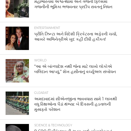
મહાભારતમાં અશ્વત્થામા અને ગજની ફિલ્મમાં
ગજનીની ભૂમિકા ભજવનાર પ્રદીપ રાવતનું નિધન
ENTERTAINMENT
પ્રીતિ ઝિન્ટા અને વિદેશી ક્રિકેટરના અફેરની ચર્ચા,
આખરે અભિનેત્રીએ ખુદ કહી દીધી હકીકત!
WORLD
“આ એ બાંગ્લાદેશ નથી જેના માટે લાખો લોકોએ
બલિદાન આપ્યું,” શેખ હસીનાનું વર્ચ્યુઅલ સંબોધન
GUJARAT
અમદાવાદમાં સીએનજીના ભાવવધારા સામે 1 લાખથી
વધુ રિક્ષાઓના પૈડાં થંભ્યા: બે દિવસની હડતાલની
મુસાફરો પરેશાન
SCIENCE & TECHNOLOGY