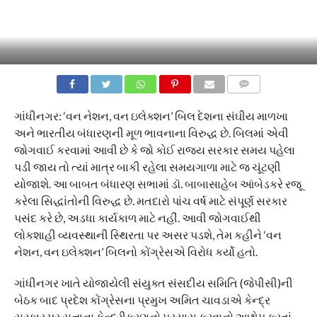
COMMENTS
ગાંધીનગર: ‘વન નેશન, વન ઇલેક્શન’ બિલ દેશના સંઘીય માળખા
અને ભારતીય બંધારણની મૂળ ભાવનાના વિરુદ્ધ છે. બિલમાં એવી
જોગવાઈ કરવામાં આવી છે કે જો કોઈ રાજ્ય સરકાર સમય પહેલા
પડી જાય તો ત્યાં માત્ર બાકી રહેલા સમયગાળા માટે જ ચૂંટણી
યોજાશે. આ બાબત બંધારણ સભામાં ડૉ. બાબાસાહેબ આંબેડકરે રજૂ
કરેલા સિદ્ધાંતોની વિરુદ્ધ છે. મતદારો પાંચ વર્ષ માટે સંપૂર્ણ સરકાર
પસંદ કરે છે, અડધા કાર્યકાળ માટે નહીં. આવી જોગવાઈથી
લોકશાહી વ્યવસ્થાની સ્થિરતા પર અસર પડશે, તેમ કહીને ‘વન
નેશન, વન ઇલેક્શન’ બિલનો કોંગ્રેસએ વિરોધ કર્યો હતો.
ગાંધીનગર ખાતે યોજાયેલી સંયુક્ત સંસદીય સમિતિ (જેપીસી)ની
બેઠક બાદ પ્રદેશ કોંગ્રેસના પ્રમુખ અમિત ચાવડાએ કેન્દ્ર
સરકાર પર સત્તાના કેન્દ્રીકરણનો પ્રયાસ કરવાનો આક્ષેપ કરતાં