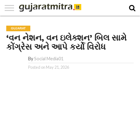
E-
PAPER
NATIONAL
WORLD
BUSINESS
SPORTS
GUJARAT
OPINION
MORE
GUJARAT
‘વન નેશન, વન ઇલેક્શન’ બિલ સામે
કોંગ્રેસ અને આપે કર્યો વિરોધ
By
Social Media01
Posted on
May 21, 2026