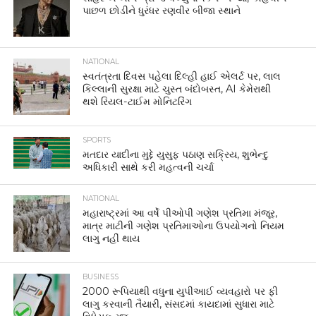
પાછળ છોડીને ધુરંધર રણવીર બીજા સ્થાને
NATIONAL
સ્વતંત્રતા દિવસ પહેલા દિલ્હી હાઈ એલર્ટ પર, લાલ
કિલ્લાની સુરક્ષા માટે ચુસ્ત બંદોબસ્ત, AI કેમેરાથી
થશે રિયલ-ટાઈમ મોનિટરિંગ
SPORTS
મતદાર યાદીના મુદ્દે યુસુફ પઠાણ સક્રિય, શુભેન્દુ
અધિકારી સાથે કરી મહત્વની ચર્ચા
NATIONAL
મહારાષ્ટ્રમાં આ વર્ષે પીઓપી ગણેશ પ્રતિમા મંજૂર,
માત્ર માટીની ગણેશ પ્રતિમાઓના ઉપયોગનો નિયમ
લાગુ નહીં થાય
BUSINESS
2000 રૂપિયાથી વધુના યુપીઆઈ વ્યવહારો પર ફી
લાગુ કરવાની તૈયારી, સંસદમાં કાયદામાં સુધારા માટે