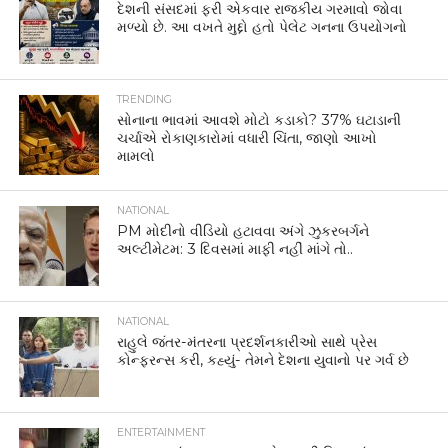
દેશની સંસદમાં ફરી એકવાર રાજકીય ગરમાવો જોવા
મળ્યો છે. આ વખતે મુદ્દો હતો પેલેટ ગનના ઉપયોગનો
TRENDING
સોનાના ભાવમાં આવશે મોટો કડાકો? 37% ઘટાડાની
ચર્ચાએ રોકાણકારોમાં વધારી ચિંતા, જાણો આખો
મામલો
NATIONAL
PM મોદીનો વીડિયો હટાવવા અંગે ઝુકરબર્ગને
અલ્ટીમેટમ: 3 દિવસમાં માફી નહીં માંગે તો..
NATIONAL
રાહુલે જંતર-મંતરના પ્રદર્શનકારીઓ સાથે પ્રેસ
કોન્ફરન્સ કરી, કહ્યું- તેમને દેશના યુવાનો પર ગર્વ છે
ENTERTAINMENT