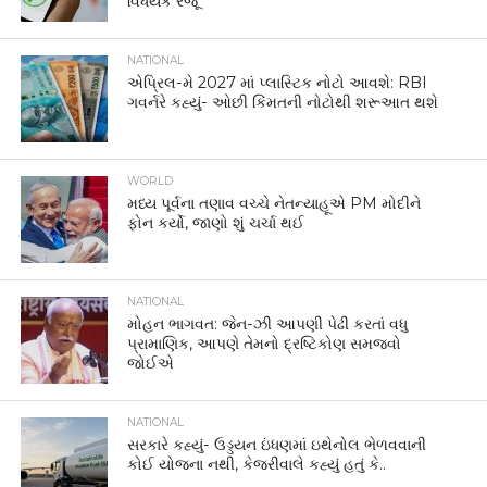
વિધેયક રજૂ
NATIONAL
એપ્રિલ-મે 2027 માં પ્લાસ્ટિક નોટો આવશે: RBI
ગવર્નરે કહ્યું- ઓછી કિંમતની નોટોથી શરૂઆત થશે
WORLD
મધ્ય પૂર્વના તણાવ વચ્ચે નેતન્યાહૂએ PM મોદીને
ફોન કર્યો, જાણો શું ચર્ચા થઈ
NATIONAL
મોહન ભાગવત: જેન-ઝી આપણી પેઢી કરતાં વધુ
પ્રામાણિક, આપણે તેમનો દ્રષ્ટિકોણ સમજવો
જોઈએ
NATIONAL
સરકારે કહ્યું- ઉડ્ડયન ઇંધણમાં ઇથેનોલ ભેળવવાની
કોઈ યોજના નથી, કેજરીવાલે કહ્યું હતું કે..