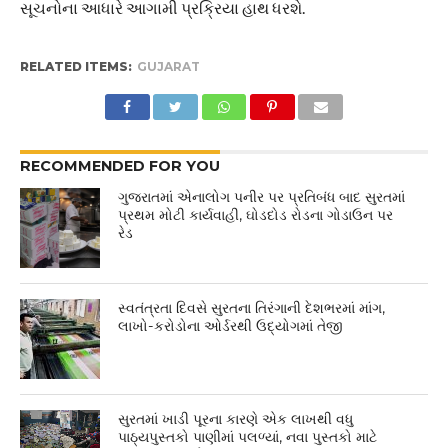
સૂચનોના આધારે આગામી પ્રક્રિયા હાથ ધરશે.
RELATED ITEMS:
GUJARAT
RECOMMENDED FOR YOU
ગુજરાતમાં એનાલોગ પનીર પર પ્રતિબંધ બાદ સુરતમાં
પ્રથમ મોટી કાર્યવાહી, ઘોડદોડ રોડના ગોડાઉન પર
રેડ
સ્વતંત્રતા દિવસે સુરતના તિરંગાની દેશભરમાં માંગ,
લાખો-કરોડોના ઓર્ડરથી ઉદ્યોગમાં તેજી
સુરતમાં ખાડી પૂરના કારણે એક લાખથી વધુ
પાઠ્યપુસ્તકો પાણીમાં પલળ્યાં, નવા પુસ્તકો માટે