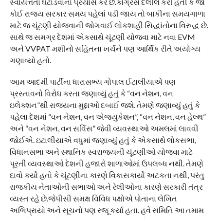
સ્વાયત્તતા ઘટાડવાનો પ્રયાસ કરે છે.કોંગ્રેસે દલીલ કરી હતી કે જો
કોઈ રાજ્ય સરકાર સમય પહેલાં પડી જાય તો બાકીના સમયગાળા
માટે જ ચૂંટણી યોજવાની જોગવાઈ લોકશાહી સિદ્ધાંતોના વિરુદ્ધ છે.
સાથે જ સમગ્ર દેશમાં એકસાથે ચૂંટણી યોજવા માટે નવા EVM
અને VVPAT મશીનો સહિતના ખર્ચને પણ આર્થિક રીતે અયોગ્ય
ગણાવ્યો હતો.
આમ આદમી પાર્ટીના ધારાસભ્ય ગોપાલ ઈટાલીયાએ પણ
પ્રસ્તાવનો વિરોધ કરતા જણાવ્યું હતું કે “વન નેશન, વન
ઇલેક્શન”થી રાજ્યના મુદ્દાઓ દબાઈ જશે. તેમણે જણાવ્યું હતું કે
પહેલા દેશમાં “વન નેશન, વન એજ્યુકેશન”, “વન નેશન, વન હેલ્થ”
અને “વન નેશન, વન સર્વિસ” જેવી વ્યવસ્થાઓ અમલમાં લાવવી
જોઈએ. ઇટાલીયાએ વધુમાં જણાવ્યું હતું કે એકસાથે લોકસભા,
વિધાનસભા અને સ્થાનિક સ્વરાજ્યની ચૂંટણીઓ યોજવા માટે
પૂરતી વ્યવસ્થાઓ દેશની હજારો શાળાઓમાં ઉપલબ્ધ નથી. તેમણે
દાવો કર્યો હતો કે ચૂંટણીના કારણે વિકાસકાર્યો અટકતા નથી, પરંતુ
રાજકીય નેતાઓની સભાઓ અને રેલીઓના કારણે સરકારી તંત્ર
વ્યસ્ત રહે છે.જેપીસી સમક્ષ વિવિધ પક્ષોએ પોતાના લેખિત
અભિપ્રાયો અને સૂચનો પણ રજૂ કર્યા હતા. હવે સમિતિ આ તમામ