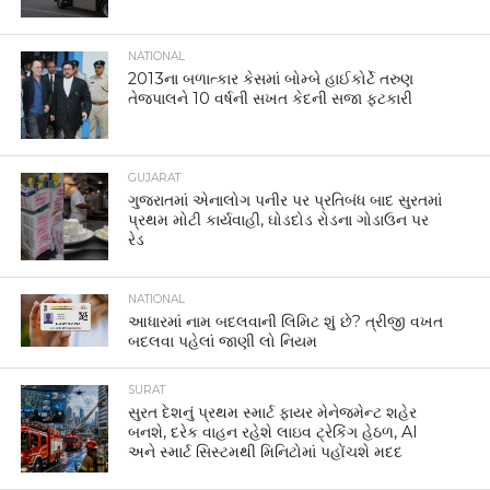
NATIONAL
2013ના બળાત્કાર કેસમાં બોમ્બે હાઈકોર્ટે તરુણ
તેજપાલને 10 વર્ષની સખત કેદની સજા ફટકારી
GUJARAT
ગુજરાતમાં એનાલોગ પનીર પર પ્રતિબંધ બાદ સુરતમાં
પ્રથમ મોટી કાર્યવાહી, ઘોડદોડ રોડના ગોડાઉન પર
રેડ
NATIONAL
આધારમાં નામ બદલવાની લિમિટ શું છે? ત્રીજી વખત
બદલવા પહેલાં જાણી લો નિયમ
SURAT
સુરત દેશનું પ્રથમ સ્માર્ટ ફાયર મેનેજમેન્ટ શહેર
બનશે, દરેક વાહન રહેશે લાઇવ ટ્રેકિંગ હેઠળ, AI
અને સ્માર્ટ સિસ્ટમથી મિનિટોમાં પહોંચશે મદદ