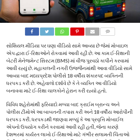
COMMENTS
સોશિયલ મીડિયા પર ઘણા વીડિયો સામે આવ્યા છે જેમાં મોબાઇલ
એપ દ્વારા ઈ-રિક્ષાઓને રોકવામાં આવી રહી છે. આ કામ ઈ-રિક્ષાની
બેટરી મેનેજમેન્ટ સિસ્ટમ (BMS) માં વીજ પુરવઠો કાપીને કરવામાં
આવી રહ્યું છે. મહાકાલની નગરી ઉજ્જૈનમાંથી આવા વીડિયો સામે
આવ્યા બાદ મધ્યપ્રદેશ પોલીસે 18 વર્ષીય શંકાસ્પદ વ્યક્તિની
ધરપકડ કરી છે. અહેવાલો દર્શાવે છે કે તે વ્યક્તિ આ વીડિયો
બનાવવા માટે ઈ-રિક્ષા ચાલકોને હેરાન કરી રહ્યો હતો.
વિવિધ શહેરોમાંથી ફરિયાદો મળ્યા બાદ ક્રાઈમ બ્રાન્ચ અને
પોલીસ ટીમોએ આ બાબતની તપાસ કરી અને 18 વર્ષીય આરોપીની
ધરપકડ કરી. ધરપકડથી જાણવા મળ્યું કે આ પ્રવૃત્તિ મોબાઈલ
એપનો ઉપયોગ કરીને કરવામાં આવી રહી હતી, જેના કારણે
દેશભરમાં કાર્યરત લાખો ઈ-રિક્ષાઓ માટે ગંભીર સલામતી ચિંતાઓ