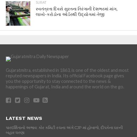
SURAT
સ્વતંત્રતા દિવસે સુરતના તિરંગાની દેશભરમાં માંગ,
લાખો-કરોડોના ઓર્ડરથી ઉદ્યોગમાં તેજી
Gujaratmitra, established in 1863, is one of the oldest and most
reputed newspapers in India. Its official Facebook page gives
you the opportunity to stay connected to the news &
happenings of Gujarat, India and around the world on the go.
LATEST NEWS
પારદર્શિતાનો અભાવ: કોર કમિટી રચના અંગે CJP માં હોબાળો, દીપકેના ઘરની
બહાર ધરણા