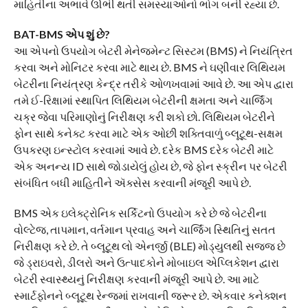
માહિતીના અભાવે ઊભી થતી સમસ્યાઓનો ભોગ બની રહ્યા છે.
BAT-BMS એપ શું છે?
આ એપનો ઉપયોગ બેટરી મેનેજમેન્ટ સિસ્ટમ (BMS) ને નિયંત્રિત
કરવા અને મોનિટર કરવા માટે થાય છે. BMS ને ઘણીવાર લિથિયમ
બેટરીના નિયંત્રણ કેન્દ્ર તરીકે ઓળખવામાં આવે છે. આ એપ દ્વારા
તમે ઈ-રિક્ષામાં સ્થાપિત લિથિયમ બેટરીની ક્ષમતા અને ચાર્જિંગ
ચક્ર જેવા પરિમાણોનું નિરીક્ષણ કરી શકો છો. લિથિયમ બેટરીને
ફોન સાથે કનેક્ટ કરવા માટે એક ઓછી શક્તિવાળું બ્લૂટૂથ-સક્ષમ
ઉપકરણ ઇન્સ્ટોલ કરવામાં આવે છે. દરેક BMS દરેક બેટરી માટે
એક અનન્ય ID સાથે જોડાયેલું હોય છે, જે ફોન સ્ક્રીન પર બેટરી
સંબંધિત બધી માહિતીને ઍક્સેસ કરવાની મંજૂરી આપે છે.
BMS એક ઇલેક્ટ્રોનિક સર્કિટનો ઉપયોગ કરે છે જે બેટરીના
વોલ્ટેજ, તાપમાન, વર્તમાન પ્રવાહ અને ચાર્જિંગ સ્થિતિનું સતત
નિરીક્ષણ કરે છે. તે બ્લૂટૂથ લો એનર્જી (BLE) મોડ્યુલથી સજ્જ છે
જે ડ્રાઇવરો, ડીલરો અને ઉત્પાદકોને મોબાઇલ એપ્લિકેશન દ્વારા
બેટરી સ્વાસ્થ્યનું નિરીક્ષણ કરવાની મંજૂરી આપે છે. આ માટે
સ્માર્ટફોનને બ્લૂટૂથ રેન્જમાં રાખવાની જરૂર છે. એકવાર કનેક્શન