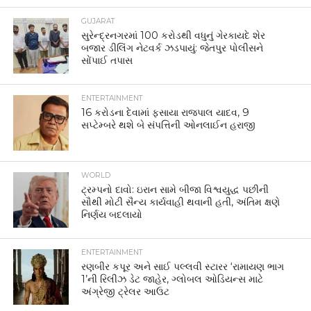
GUJARAT
સુરેન્દ્રનગરમાં 100 કરોડથી વધુનું ગેરકાયદે શેર
બજાર ડીલિંગ નેટવર્ક ઝડપાયું: જેતપુર પોલીસને
સોંપાઈ તપાસ
ENTERTAINMENT
16 કરોડના દેવામાં ફસાયા રાજપાલ યાદવ, 9
સપ્ટેમ્બરે થશે બે સંપત્તિની ઓનલાઈન હરાજી
WORLD
ટ્રમ્પનો દાવો: ઇરાન સામે બીજા વિશ્વયુદ્ધ પછીની
સૌથી મોટી સૈન્ય કાર્યવાહી થવાની હતી, અંતિમ ક્ષણે
નિર્ણય બદલાયો
ENTERTAINMENT
રણબીર કપૂર અને સાઈ પલ્લવી સ્ટારર ‘રામાયણ ભાગ
1’ની રિલીઝ ડેટ જાહેર, ગ્લોબલ ઓડિયન્સ માટે
અંગ્રેજી ટ્રેલર આઉટ