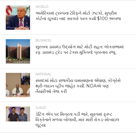
WORLD
અમેરિકામાં ટ્રમ્પના ટેરિફને મોટો ઝટકો, સુપ્રીમ
કોર્ટના ચુકાદા બાદ સરકારે પરત કર્યા $100 અબજ
BUSINESS
સુરતના ડાયમંડ ઉદ્યોગ માટે મોટી રાહત: લોકસભામાં
રફ ડાયમંડ ટ્રેડ પર ટેક્સ મુક્તિનો પ્રસ્તાવ રજૂ
NATIONAL
સંસદમાં મોટા રાજકીય ઘમાસાણના એંધાણ, કોંગ્રેસે
થ્રી-લાઇન વ્હીપ જાહેર કર્યો; NDAએ પણ
તૈયારીઓ તેજ કરી
SURAT
ડેટિંગ એપ પર મિત્રતા પડી ભારે, સુરતમાં ફ્રૂટ
વિક્રેતાને મળવા બોલાવી, માર મારી રોકડ-મોબાઇલ
લૂંટ્યા