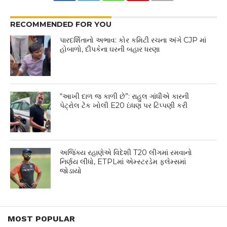
RECOMMENDED FOR YOU
પારદર્શિતાનો અભાવ: કોર કમિટી રચના અંગે CJP માં
હોબાળો, દીપકેના ઘરની બહાર ધરણા
“આખી દાળ જ કાળી છે”: રાહુલ ગાંધીએ કારની
પેટ્રોલ ટેંક ખોલી E20 ઇંધણ પર ટિપ્પણી કરી
અજિંક્ય રહાણેએ વિદેશી T20 લીગમાં રમવાનો
નિર્ણય લીધો, ETPLમાં એમ્સ્ટરડેમ ફ્લેમ્સમાં
જોડાયો
MOST POPULAR