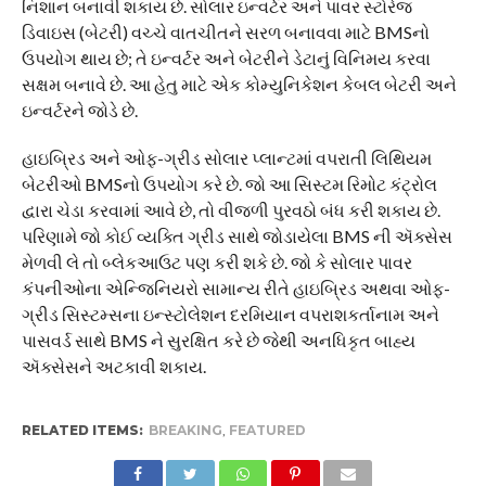
નિશાન બનાવી શકાય છે. સોલાર ઇન્વર્ટર અને પાવર સ્ટોરેજ
ડિવાઇસ (બેટરી) વચ્ચે વાતચીતને સરળ બનાવવા માટે BMSનો
ઉપયોગ થાય છે; તે ઇન્વર્ટર અને બેટરીને ડેટાનું વિનિમય કરવા
સક્ષમ બનાવે છે. આ હેતુ માટે એક કોમ્યુનિકેશન કેબલ બેટરી અને
ઇન્વર્ટરને જોડે છે.
હાઇબ્રિડ અને ઓફ-ગ્રીડ સોલાર પ્લાન્ટમાં વપરાતી લિથિયમ
બેટરીઓ BMSનો ઉપયોગ કરે છે. જો આ સિસ્ટમ રિમોટ કંટ્રોલ
દ્વારા ચેડા કરવામાં આવે છે, તો વીજળી પુરવઠો બંધ કરી શકાય છે.
પરિણામે જો કોઈ વ્યક્તિ ગ્રીડ સાથે જોડાયેલા BMS ની ઍક્સેસ
મેળવી લે તો બ્લેકઆઉટ પણ કરી શકે છે. જો કે સોલાર પાવર
કંપનીઓના એન્જિનિયરો સામાન્ય રીતે હાઇબ્રિડ અથવા ઓફ-
ગ્રીડ સિસ્ટમ્સના ઇન્સ્ટોલેશન દરમિયાન વપરાશકર્તાનામ અને
પાસવર્ડ સાથે BMS ને સુરક્ષિત કરે છે જેથી અનધિકૃત બાહ્ય
ઍક્સેસને અટકાવી શકાય.
RELATED ITEMS:
BREAKING
,
FEATURED