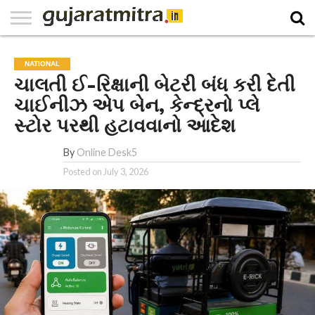
E-
PAPER
NATIONAL
WORLD
BUSINESS
SPORTS
GUJARAT
OPINION
MORE
NATIONAL
ચાલતી ઈ-રિક્ષાની બેટરી બંધ કરી દેતી
ચાઈનીઝ એપ બેન, કેન્દ્રનો પ્લે
સ્ટોર પરથી હટાવવાનો આદેશ
By
Online Desk5
Posted on
July 3, 2026