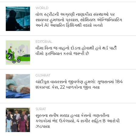
WORLD
વોલ સ્ટ્રીટની અગ્રણી નાણાકીય સંસ્થાઓ પર
સાયબર હુમલાનો પ્રયાસ, સોશિયલ એન્જિનિયરિંગ
અને AI આધારિત ફિશિંગથી વધ્યો ખતરો
EDITORIAL
વીમા વિના જ વાહનો દોડતા હોવાથી હવે થર્ડ પાર્ટી
વીમો ફરજિયાત કરવો જરૂરી છે
GUJARAT
ચાંદીપુરા વાયરસનો જીવલેણ હુમલો: ગુજરાતમાં 184
શંકાસ્પદ કેસ, 22 બાળકોના જીવ ગયા
SURAT
સુરતના સતીષ મરાઠા હત્યા કેસનો ગણતરીના
કલાકોમાં ભેદ ઉકેલાયો, 4 સગીર સહિત 8 આરોપી
ઝડપાયા