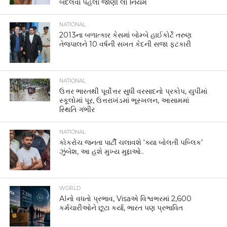
બદલવા પહેલાં જાણી લો નિયમ
NATIONAL
2013ના બળાત્કાર કેસમાં બોમ્બે હાઈકોર્ટે તરુણ
તેજપાલને 10 વર્ષની સખત કેદની સજા ફટકારી
NATIONAL
ઉત્તર ભારતથી પૂર્વોત્તર સુધી વરસાદનો પ્રકોપ, યુપીમાં
સ્કૂલોમાં પૂર, ઉત્તરાખંડમાં ભૂસ્ખલન, આસામમાં
સ્થિતિ ગંભીર
NATIONAL
કોકરોચ જનતા પાર્ટી ચલાવશે ‘ક્યા બોલતી પબ્લિક’
ઝુંબેશ, આ હશે મુખ્ય મુદ્દાઓ..
WORLD
AIનો વધતો પ્રભાવ, Visaએ વિશ્વભરમાં 2,600
કર્મચારીઓને છૂટા કર્યા, ભારત પણ પ્રભાવિત