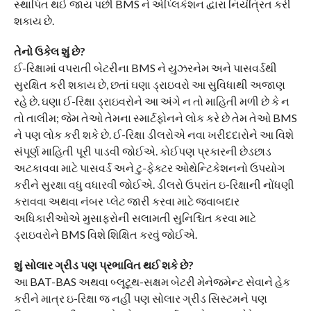
સ્થાપિત થઈ જાય પછી BMS ને એપ્લિકેશન દ્વારા નિયંત્રિત કરી
શકાય છે.
તેનો ઉકેલ શું છે?
ઈ-રિક્ષામાં વપરાતી બેટરીના BMS ને યુઝરનેમ અને પાસવર્ડથી
સુરક્ષિત કરી શકાય છે, છતાં ઘણા ડ્રાઇવરો આ સુવિધાથી અજાણ
રહે છે. ઘણા ઈ-રિક્ષા ડ્રાઇવરોને આ અંગે ન તો માહિતી મળી છે કે ન
તો તાલીમ; જેમ તેઓ તેમના સ્માર્ટફોનને લોક કરે છે તેમ તેઓ BMS
ને પણ લોક કરી શકે છે. ઈ-રિક્ષા ડીલરોએ નવા ખરીદદારોને આ વિશે
સંપૂર્ણ માહિતી પૂરી પાડવી જોઈએ. કોઈપણ પ્રકારની છેડછાડ
અટકાવવા માટે પાસવર્ડ અને ટુ-ફેક્ટર ઓથેન્ટિકેશનનો ઉપયોગ
કરીને સુરક્ષા વધુ વધારવી જોઈએ. ડીલરો ઉપરાંત ઇ-રિક્ષાની નોંધણી
કરાવવા અથવા નંબર પ્લેટ જારી કરવા માટે જવાબદાર
અધિકારીઓએ મુસાફરોની સલામતી સુનિશ્ચિત કરવા માટે
ડ્રાઇવરોને BMS વિશે શિક્ષિત કરવું જોઈએ.
શું સોલાર ગ્રીડ પણ પ્રભાવિત થઈ શકે છે?
આ BAT-BAS અથવા બ્લૂટૂથ-સક્ષમ બેટરી મેનેજમેન્ટ સેવાને હેક
કરીને માત્ર ઇ-રિક્ષા જ નહીં પણ સોલાર ગ્રીડ સિસ્ટમને પણ