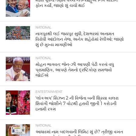
ફોન કર્યો, જાણો શું ચર્ચા થઈ
NATIONAL
નાગપુરથી લઈ જયપુર સુધી, દેશભરમાં અનામત
વિરોધી આંદોલન તેજ, અનેક શહેરોમાં રેલીઓ; જાણો
શું છે મુખ્ય માગણીઓ
NATIONAL
મોહન ભાગવત: જેન-ઝી આપણી પેઢી કરતાં વધુ
પ્રામાણિક, આપણે તેમનો દ્રષ્ટિકોણ સમજવો
જોઈએ
ENTERTAINMENT
‘લોકઅપ’ સિઝન 2 ની વિજેતા બની શ્રિયા કાલરા
શિવાંગી જોશીને 7 વોટથી હરાવી જીતી 1 કરોડની
ઇનામી રકમ
NATIONAL
આધારમાં નામ બદલવાની લિમિટ શું છે? ત્રીજી વખત