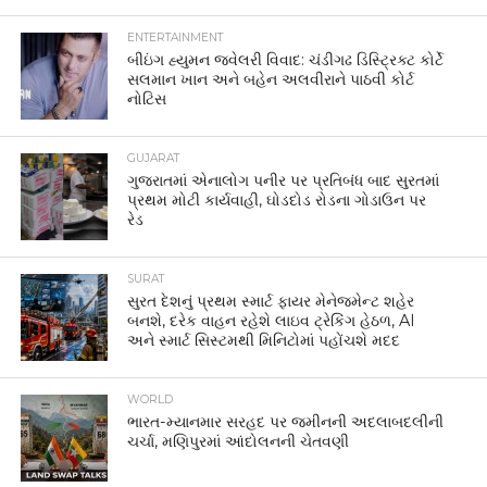
ENTERTAINMENT
બીઇંગ હ્યુમન જ્વેલરી વિવાદ: ચંડીગઢ ડિસ્ટ્રિક્ટ કોર્ટે
સલમાન ખાન અને બહેન અલવીરાને પાઠવી કોર્ટ
નોટિસ
GUJARAT
ગુજરાતમાં એનાલોગ પનીર પર પ્રતિબંધ બાદ સુરતમાં
પ્રથમ મોટી કાર્યવાહી, ઘોડદોડ રોડના ગોડાઉન પર
રેડ
SURAT
સુરત દેશનું પ્રથમ સ્માર્ટ ફાયર મેનેજમેન્ટ શહેર
બનશે, દરેક વાહન રહેશે લાઇવ ટ્રેકિંગ હેઠળ, AI
અને સ્માર્ટ સિસ્ટમથી મિનિટોમાં પહોંચશે મદદ
WORLD
ભારત-મ્યાનમાર સરહદ પર જમીનની અદલાબદલીની
ચર્ચા, મણિપુરમાં આંદોલનની ચેતવણી