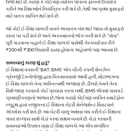
ઉભી થઈ છે. કારણ કે કોઈપણ વ્યક્તિ પોતાના ફોનનો ઉપયોગ
કરીને આ રિક્ષાઓને નિયંત્રિત કરી શકે છે, તેથી આ પ્રથા મુસાફરો
માટે ઘાતક સાબિત થઈ શકે છે.
જો કોઈ ઈ-રિક્ષા ચાલતી વખતે અચાનક બંધ થઈ જાય તો મુસાફરો
રસ્તા પર પડી શકે છે અને અકસ્માતનો ભોગ બની શકે છે. “સેવા”
પૂરી પાડવાના બહાને ઈ-રિક્ષા ચાલકો પાસેથી ગેરકાયદેસર રીતે
₹200 થી ₹300 ઉઘરાવી રહ્યા હોવાના અહેવાલો પણ આવ્યા છે.
સમસ્યાનું કારણ શું હતું?
ઈ-રિક્ષામાં વપરાતી ‘BAT-BMS’ એપ ચીની કંપની શેનઝેન
ગ્રેનર્જી ટેકનોલોજી દ્વારા વિકસાવવામાં આવી હતી. મોટાભાગના
ઈ-રિક્ષા ચાલકો તેના અસ્તિત્વથી અજાણ છે. ડીલરો તેમને તેના
વિશે જાણ કરવાનો કોઈ પ્રયાસ કરતા નથી. BMS એપમાં પાસવર્ડ
પ્રમાણીકરણનો અભાવ છે, જેના કારણે કોઈપણ વ્યક્તિ સ્માર્ટફોન
બ્લૂટૂથ દ્વારા નજીકના ઈ-રિક્ષાના બેટરી મેનેજમેન્ટ સિસ્ટમને
ઍક્સેસ કરી શકે છે. આ બેટરી ચાલુ અથવા બંધ કરીને ઈ-રિક્ષાના
પાવર સપ્લાય સાથે ચેડાં કરવા સક્ષમ બનાવે છે. ચેડાં કરવાની
સમસ્યાઓ ઉપરાંત ઘણા ઈ-રિક્ષા ચાલકો આ એપ સંબંધિત