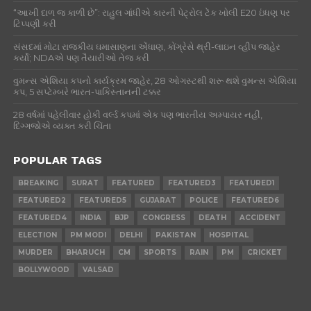
“આખી દાળ જ કાળી છે”: રાહુલ ગાંધીએ કારની પેટ્રોલ ટેંક ખોલી E20 ઇંધણ પર
ટિપ્પણી કરી
સંસદમાં મોટા રાજકીય ઘમાસાણના એંધાણ, કોંગ્રેસે થ્રી-લાઇન વ્હીપ જાહેર
કર્યો; NDAએ પણ તૈયારીઓ તેજ કરી
વુમન્સ એશિયા કપનો કાર્યક્રમ જાહેર, 28 ઓગસ્ટથી શરૂ થશે વુમન્સ એશિયા
કપ, 5 સપ્ટેમ્બરે ભારત-પાકિસ્તાનની ટક્કર
28 વર્ષમાં પહેલીવાર હોકી વર્લ્ડ કપમાં એક પણ ભારતીય અમ્પાયર નહીં,
દિગ્ગજોએ વ્યક્ત કરી ચિંતા
POPULAR TAGS
BREAKING
SURAT
FEATURED
FEATURED3
FEATURED1
FEATURED2
FEATURED5
GUJARAT
POLICE
FEATURED6
FEATURED4
INDIA
BJP
CONGRESS
DEATH
ACCIDENT
ELECTION
PM MODI
DELHI
PAKISTAN
HOSPITAL
MURDER
BHARUCH
CM
SPORTS
RAIN
PM
CRICKET
BOLLYWOOD
VALSAD