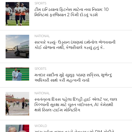
SPORTS
ટીમ ઇન્ડિયાના ફિટનેસ માટેના નવા નિયમ: 10
મિનિટમાં ફરજિયાત 2 કિમી દોડવું પડશે
NATIONAL
સરકારે કહ્યું- ઉડ્ડયન ઇંધણમાં ઇથેનોલ ભેળવવાની
કોઈ યોજના નથી, કેજરીવાલે કહ્યું હતું કે..
SPORTS
મતદાર યાદીના મુદ્દે યુસુફ પઠાણ સક્રિય, શુભેન્દુ
અધિકારી સાથે કરી મહત્વની ચર્ચા
NATIONAL
સ્વતંત્રતા દિવસ પહેલા દિલ્હી હાઈ એલર્ટ પર, લાલ
કિલ્લાની સુરક્ષા માટે ચુસ્ત બંદોબસ્ત, AI કેમેરાથી
થશે રિયલ-ટાઈમ મોનિટરિંગ
WORLD
મધ્ય પૂર્વના તણાવ વચ્ચે નેતન્યાહૂએ PM મોદીને