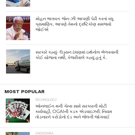
મોહન ભાગવત: જેન-ઝી આપણી પેઢી કરતાં વધુ
પ્રામાણિક, આપણે તેમનો દ્રષ્ટિકોણ સમજવો
જોઈએ
સરકારે કહ્યું- ઉડ્ડયન ઇંધણમાં ઇથેનોલ ભેળવવાની
કોઈ યોજના નથી, કેજરીવાલે કહ્યું હતું કે..
MOST POPULAR
TECHNOLOGY
ઓનલાઈન મની ગેમ્સ સામે સરકારની મોટી
કાર્યવાહી, OGAIની કડક એડવાઇઝરી; નિયમ
તોડનારને કરોડોનો દંડ અને જેલની જોગવાઈ
VADODARA