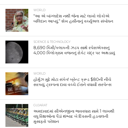
WORLD
“આ એ બાંગ્લાદેશ નથી જેના માટે લાખો લોકોએ
બલિદાન આપ્યું,” શેખ હસીનાનું વર્ચ્યુઅલ સંબોધન
SCIENCE & TECHNOLOGY
8,690 કિમી/કલાકની ઝડપ સાથે સ્પેસએક્સનું
4,000 કિલોગ્રામ વજનનું રોકેટ ચંદ્ર પર અથડાયું
WORLD
હોર્મુઝ મુદ્દે મોટા સંકેત! બ્રેન્ટ ક્રૂડ $80ની નીચે
સરક્યું, ટ્રમ્પના દાવા વચ્ચે ઈરાને વધાર્યો સસ્પેન્સ
GUJARAT
અમદાવાદમાં સીએનજીના ભાવવધારા સામે 1 લાખથી
વધુ રિક્ષાઓના પૈડાં થંભ્યા: બે દિવસની હડતાલની
મુસાફરો પરેશાન