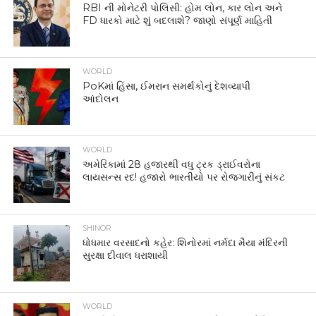
RBI ની મોનેટરી પોલિસી: હોમ લોન, કાર લોન અને
FD ધારકો માટે શું બદલાશે? જાણો સંપૂર્ણ માહિતી
WORLD
PoKમાં હિંસા, ઈમરાન સમર્થકોનું દેશવ્યાપી
આંદોલન
WORLD
અમેરિકામાં 28 હજારથી વધુ ટ્રક ડ્રાઈવરોના
લાયસન્સ રદ! હજારો ભારતીયો પર રોજગારીનું સંકટ
SHINOR
ધોધમાર વરસાદનો કહેર: શિનોરમાં નર્મદા મૈયા મંદિરની
સુરક્ષા દીવાલ ધરાશાયી
WORLD