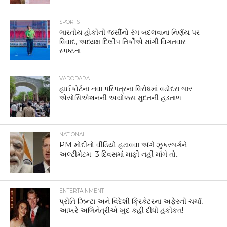
SPORTS
ભારતીય હોકીની જર્સીનો રંગ બદલવાના નિર્ણય પર
વિવાદ, અધ્યક્ષ દિલીપ તિર્કીએ માંગી વિગતવાર
સ્પષ્ટતા
VADODARA
હાઈકોર્ટના નવા પરિપત્રના વિરોધમાં વડોદરા બાર
એસોસિએશનની અચોક્કસ મુદતની હડતાળ
NATIONAL
PM મોદીનો વીડિયો હટાવવા અંગે ઝુકરબર્ગને
અલ્ટીમેટમ: 3 દિવસમાં માફી નહીં માંગે તો..
ENTERTAINMENT
પ્રીતિ ઝિન્ટા અને વિદેશી ક્રિકેટરના અફેરની ચર્ચા,
આખરે અભિનેત્રીએ ખુદ કહી દીધી હકીકત!