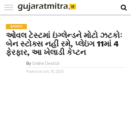
E-
PAPER
NATIONAL
WORLD
BUSINESS
SPORTS
GUJARAT
OPINION
MORE
SPORTS
ઓવલ ટેસ્ટમાં ઇંગ્લેન્ડને મોટો ઝટકોઃ
બેન સ્ટોક્સ નહીં રમે, પ્લેઇંગ 11માં 4
ફેરફાર, આ ખેલાડી કેપ્ટન
By
Online Desk16
Posted on
July 30, 2025