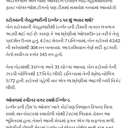
એટકિન્સન અને જેમી ઓવરટન ઉપરાંત નોટિંગહામશાયરના
ફાસ્ટ બોલર જોશ ટોંગનો પણ ટીમમાં સમાવેશ કરવામાં આવ્યો છે.
સ્ટોક્સની ગેરહાજરીની ઇંગ્લેન્ડ પર શું અસર થશે?
બેન સ્ટોક્સની ગેરહાજરીથી ઇંગ્લેન્ડની ટીમની તાકાત લગભગ
અડધી થઈ ગઈ છે. કારણ કે આ શ્રેણીમાં ઓલરાઉન્ડર તરીકે તેનું
પ્રદર્શન ઉત્તમ હતું. 4 ટેસ્ટ મેચની 7 ઇનિંગ્સમાં, બેન સ્ટોક્સે 43.42
ની સરેરાશથી 304 રન બનાવ્યા. આ દરમિયાન તેણે સદી ફટકારી.
તેનો સર્વોચ્ચ સ્કોર 141 રન હતો.
તેના બેટમાંથી 3 છગ્ગા અને 31 ચોગ્ગા આવ્યા. બેન સ્ટોક્સે તેની
ઝડપી બોલિંગથી 17 વિકેટ લીધી. ઇનિંગ્સમાં તેની શ્રેષ્ઠ બોલિંગ
5/72 હતી. સ્ટોક્સે પહેલી વાર એક જ શ્રેણીમાં આટલી બધી વિકેટ
લીધી.
ઓવલમાં સ્પીનર વગર રમશે ઈંગ્લેન્ડ
ઇંગ્લેન્ડની ટીમ ‘ધ ઓવલ’ ખાતે કોઈપણ નિષ્ણાત સ્પિનર વિના
રમશે. માન્ચેસ્ટરમાં રમાયેલી ચોથી ટેસ્ટમાં લિયામ ડોસન આ
ભૂમિકામાં હતા. તેમને આખી મેચમાં ફક્ત એક જ સફળતા મળી.
શ્રેણીની છેલ્લી મેચમાં ઇંગ્લેન્ડને જેકબ બેથેલ સાથે કામ કરવું