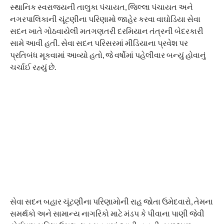
સ્થાનિક સ્વરાજ્યની તાલુકા પંચાયત, જિલ્લા પંચાયત અને
નગરપાલિકાની ચૂંટણીના પરિણામો જાહેર કરવા વાઘોડિયા સેવા
સદન ખાતે ગોઠવાયેલી મતગણતરી દરમિયાન તંત્રની બેદરકારી
સામે આવી હતી. સેવા સદન પરિસરમાં મીડિયાના પ્રવેશ પર
પ્રતિબંધ મૂકવામાં આવ્યો હતો, જે વર્ષોમાં પહેલીવાર બન્યું હોવાનું
ચર્ચાઈ રહ્યું છે.
સેવા સદન બહાર ચૂંટણીના પરિણામોની રાહ જોતા ઉમેદવારો, તેમના
સમર્થકો અને સામાન્ય નાગરિકો માટે મંડપ કે પીવાના પાણી જેવી
કોઈપણ સુવિધા ઉપલબ્ધ કરાવવામાં આવી ન હતી. કાળઝાળ
ગરમીમાં લોકોને ખુલ્લા આકાશ નીચે ઉભા રહેવું પડતાં ભારે અસંતોષ
ફેલાયો હતો. પોલીસ દ્વારા સેવા સદન નજીક લોકોને દૂર
હડસેલવામાં આવતાં પરિસ્થિતિ વધુ તંગ બની હતી.