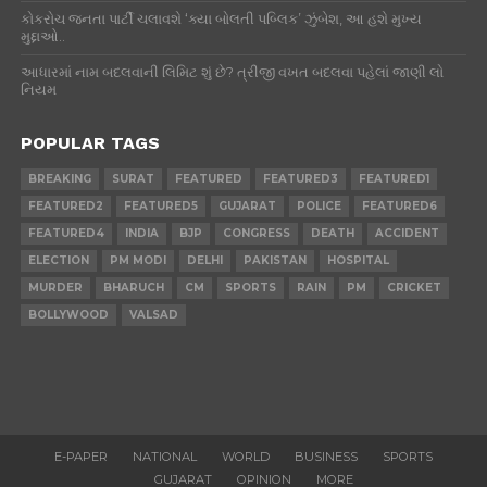
ELECTION
PM MODI
DELHI
PAKISTAN
HOSPITAL
MURDER
BHARUCH
CM
SPORTS
RAIN
PM
CRICKET
BOLLYWOOD
VALSAD
E-PAPER
NATIONAL
WORLD
BUSINESS
SPORTS
GUJARAT
OPINION
MORE
Copyright © 2022 (Gujaratmitra PVT. LTD)