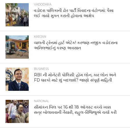
BUSINESS
RBI ની મોનેટરી પોલિસી: હોમ લોન, કાર લોન અને
FD ધારકો માટે શું બદલાશે? જાણો સંપૂર્ણ માહિતી
NATIONAL
સીમાંકન બિલ પર 16 થી 18 ઓગસ્ટ વચ્ચે ખાસ
સત્ર બોલાવવાની તૈયારી, રાહુલ-રિજિજુએ ચર્ચા કરી
WORLD
PoKમાં હિંસા, ઈમરાન સમર્થકોનું દેશવ્યાપી
આંદોલન
WORLD
અમેરિકામાં 28 હજારથી વધુ ટ્રક ડ્રાઈવરોના
લાયસન્સ રદ! હજારો ભારતીયો પર રોજગારીનું સંકટ