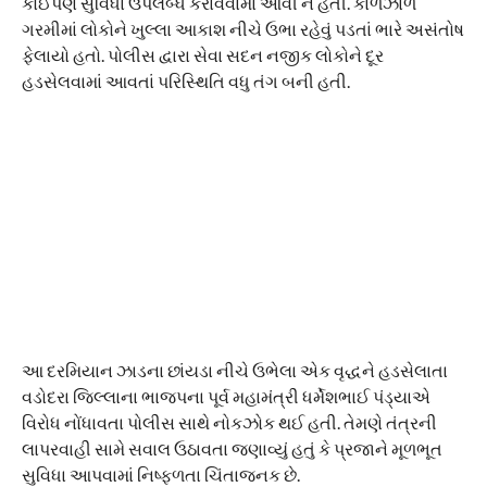
આ દરમિયાન ઝાડના છાંયડા નીચે ઉભેલા એક વૃદ્ધને હડસેલાતા
વડોદરા જિલ્લાના ભાજપના પૂર્વ મહામંત્રી ધર્મેશભાઈ પંડ્યાએ
વિરોધ નોંધાવતા પોલીસ સાથે નોકઝોક થઈ હતી. તેમણે તંત્રની
લાપરવાહી સામે સવાલ ઉઠાવતા જણાવ્યું હતું કે પ્રજાને મૂળભૂત
સુવિધા આપવામાં નિષ્ફળતા ચિંતાજનક છે.
મામલતદાર કચેરી તરફથી ચૂંટણી પંચના નિયમોને કારણે ખર્ચ કરી
શકાતો ન હોવાની મજબૂરી દર્શાવવામાં આવી હતી. જોકે
વાઘોડિયાના ઇતિહાસમાં પહેલીવાર આવી અવ્યવસ્થાને કારણે
લોકોને ભારે હેરાનગતિનો સામનો કરવો પડ્યો હોવાનું ચર્ચાઈ રહ્યું
છે.
રિપોર્ટર: બજરંગ શર્મા
RELATED ITEMS: