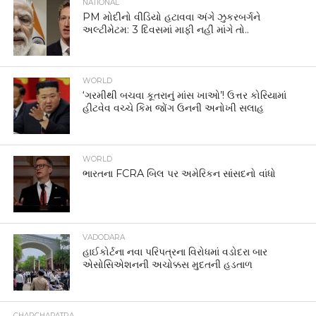
WORLD
ભારતના FCRA બિલ પર અમેરિકન સાંસદનો વાંધો
VADODARA
હાઈકોર્ટના નવા પરિપત્રના વિરોધમાં વડોદરા બાર
એસોસિએશનની અચોક્કસ મુદતની હડતાળ
CHARCHAPATRA
દેશ-વિરોધી અભિયાનને સમજો?
INDIA
બેંકમાંથી ₹6 લાખ ઉપાડ્યા,ઘર પહોંચે તે પહેલાં જ
હથિયારધારી લૂંટારૂઓનો હુમલો
BUSINESS
રાત્રે 2 વાગ્યે કરુણાનિધિની ધરપકડથી લઈને
જયલલિતાની જેલયાત્રા