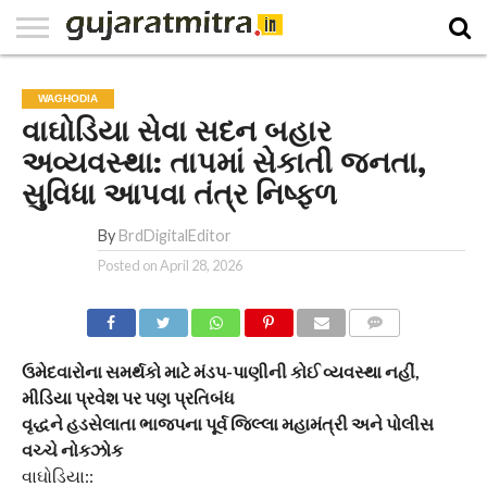
E-
PAPER
NATIONAL
WORLD
BUSINESS
SPORTS
GUJARAT
OPINION
MORE
WAGHODIA
વાઘોડિયા સેવા સદન બહાર
અવ્યવસ્થા: તાપમાં સેકાતી જનતા,
સુવિધા આપવા તંત્ર નિષ્ફળ
By
BrdDigitalEditor
Posted on
April 28, 2026
COMMENTS
ઉમેદવારોના સમર્થકો માટે મંડપ-પાણીની કોઈ વ્યવસ્થા નહીં,
મીડિયા પ્રવેશ પર પણ પ્રતિબંધ
વૃદ્ધને હડસેલાતા ભાજપના પૂર્વ જિલ્લા મહામંત્રી અને પોલીસ
વચ્ચે નોકઝોક
વાઘોડિયા::