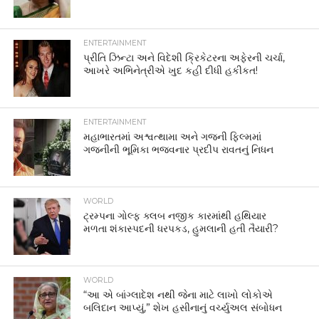
WORLD
ટ્રમ્પના ગોલ્ફ ક્લબ નજીક કારમાંથી હથિયાર
મળતા શંકાસ્પદની ધરપકડ, હુમલાની હતી તૈયારી?
WORLD
“આ એ બાંગ્લાદેશ નથી જેના માટે લાખો લોકોએ
બલિદાન આપ્યું,” શેખ હસીનાનું વર્ચ્યુઅલ સંબોધન
NATIONAL
રાહુલે જંતર-મંતરના પ્રદર્શનકારીઓ સાથે પ્રેસ
કોન્ફરન્સ કરી, કહ્યું- તેમને દેશના યુવાનો પર ગર્વ છે
GUJARAT
અમદાવાદમાં સીએનજીના ભાવવધારા સામે 1 લાખથી
વધુ રિક્ષાઓના પૈડાં થંભ્યા: બે દિવસની હડતાલની
મુસાફરો પરેશાન