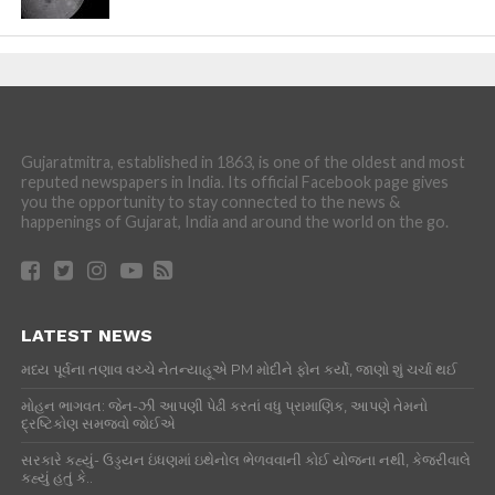
LATEST NEWS
મધ્ય પૂર્વના તણાવ વચ્ચે નેતન્યાહૂએ PM મોદીને ફોન કર્યો, જાણો શું ચર્ચા થઈ
મોહન ભાગવત: જેન-ઝી આપણી પેઢી કરતાં વધુ પ્રામાણિક, આપણે તેમનો
દ્રષ્ટિકોણ સમજવો જોઈએ
સરકારે કહ્યું- ઉડ્ડયન ઇંધણમાં ઇથેનોલ ભેળવવાની કોઈ યોજના નથી, કેજરીવાલે
કહ્યું હતું કે..
કોકરોચ જનતા પાર્ટી ચલાવશે ‘ક્યા બોલતી પબ્લિક’ ઝુંબેશ, આ હશે મુખ્ય
મુદ્દાઓ..
આધારમાં નામ બદલવાની લિમિટ શું છે? ત્રીજી વખત બદલવા પહેલાં જાણી લો
નિયમ
POPULAR TAGS
BREAKING
SURAT
FEATURED
FEATURED3
FEATURED1
FEATURED2
FEATURED5
GUJARAT
POLICE
FEATURED6
FEATURED4
INDIA
BJP
CONGRESS
DEATH
ACCIDENT