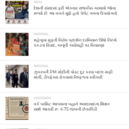
NATIONAL
ઝુકરબર્ગે PM મોદીની પોસ્ટ દૂર કરવા બદલ માફી
માંગી, ડીપફેક્સ રોકવામાં નિષ્ફળતા સ્વીકારી
VADODARA
વર્ક પરમિટ આપવાના બહાને અમદાવાદના શિક્ષક
સાથે આચરી રૂ. 4.75 લાખની છેતરપિંડી
NATIONAL
PM મોદીનો વીડિયો હટાવવા અંગે ઝુકરબર્ગને
અલ્ટીમેટમ: 3 દિવસમાં માફી નહીં માંગે તો..
WORLD
‘ગરમીથી બચવા કૂતરાનું માંસ ખાઓ’! ઉત્તર કોરિયામાં
હીટવેવ વચ્ચે કિમ જોંગ ઉનની અનોખી સલાહ