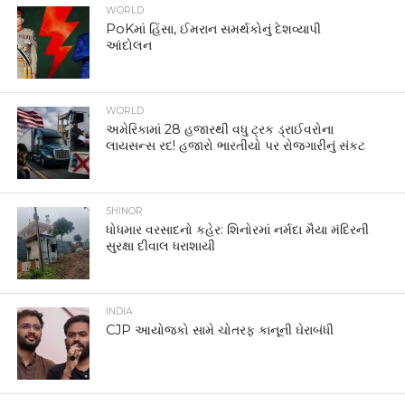
SHINOR
ધોધમાર વરસાદનો કહેર: શિનોરમાં નર્મદા મૈયા મંદિરની
સુરક્ષા દીવાલ ધરાશાયી
INDIA
CJP આયોજકો સામે ચોતરફ કાનૂની ઘેરાબંધી
INDIA
દેશની સંસદમાં ફરી એકવાર રાજકીય ગરમાવો જોવા
મળ્યો છે. આ વખતે મુદ્દો હતો પેલેટ ગનના ઉપયોગનો
NATIONAL
મહેબૂબા મુફ્તી વિરોધ પ્રદર્શન દરમિયાન ઊંધો તિરંગો
પકડતા વિવાદ, કાનૂની કાર્યવાહી પર વિચારણા