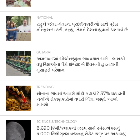
TRENDING
સોનાના ભાવમાં આવશે મોટો કડાકો? 37% ઘટાડાની
ચર્ચાએ રોકાણકારોમાં વધારી ચિંતા, જાણો આખો
મામલો
SCIENCE & TECHNOLOGY
8,690 કિમી/કલાકની ઝડપ સાથે સ્પેસએક્સનું
4,000 કિલોગ્રામ વજનનું રોકેટ ચંદ્ર પર અથડાયું
Gujaratmitra, established in 1863, is one of the oldest and most
reputed newspapers in India. Its official Facebook page gives
you the opportunity to stay connected to the news &
happenings of Gujarat, India and around the world on the go.