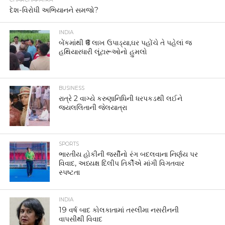
SPORTS
ભારતીય હોકીની જર્સીનો રંગ બદલવાના નિર્ણય પર
વિવાદ, અધ્યક્ષ દિલીપ તિર્કીએ માંગી વિગતવાર
સ્પષ્ટતા
INDIA
19 વર્ષ બાદ કોલકાતામાં તસ્લીમા નસરીનની
વાપસીથી વિવાદ
ENTERTAINMENT
પ્રીતિ ઝિન્ટા અને વિદેશી ક્રિકેટરના અફેરની ચર્ચા,
આખરે અભિનેત્રીએ ખુદ કહી દીધી હકીકત!
ENTERTAINMENT
મહાભારતમાં અશ્વત્થામા અને ગજની ફિલ્મમાં
ગજનીની ભૂમિકા ભજવનાર પ્રદીપ રાવતનું નિધન