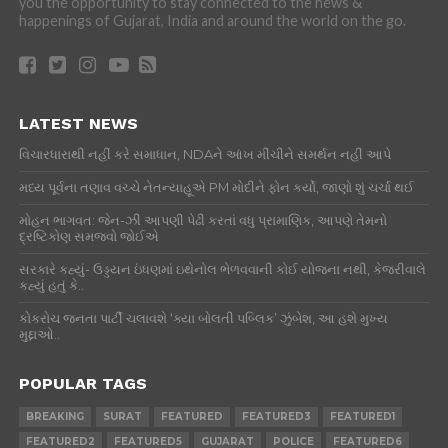
you the opportunity to stay connected to the news &
happenings of Gujarat, India and around the world on the go.
LATEST NEWS
વિચારધારાથી નહીં કરે સમાધાન, NDAને આંખ મીંચીને સમર્થન નહીં આપે
મધ્ય પૂર્વના તણાવ વચ્ચે નેતન્યાહૂએ PM મોદીને ફોન કર્યો, જાણો શું ચર્ચા થઈ
મોહન ભાગવત: જેન-ઝી આપણી પેઢી કરતાં વધુ પ્રામાણિક, આપણે તેમનો
દ્રષ્ટિકોણ સમજવો જોઈએ
સરકારે કહ્યું- ઉડ્ડયન ઇંધણમાં ઇથેનોલ ભેળવવાની કોઈ યોજના નથી, કેજરીવાલે
કહ્યું હતું કે..
કોકરોચ જનતા પાર્ટી ચલાવશે ‘ક્યા બોલતી પબ્લિક’ ઝુંબેશ, આ હશે મુખ્ય
મુદ્દાઓ..
POPULAR TAGS
BREAKING
SURAT
FEATURED
FEATURED3
FEATURED1
FEATURED2
FEATURED5
GUJARAT
POLICE
FEATURED6