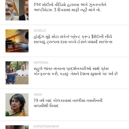
PM મોદીનો વીડિયો હટાવવા અંગે ઝુકરબર્ગને
અલ્ટીમેટમ: 3 દિવસમાં માફી નહીં માંગે તો..
WORLD
હોર્મુઝ મુદ્દે મોટા સંકેત! બ્રેન્ટ ક્રૂડ $80ની નીચે
સરક્યું, ટ્રમ્પના દાવા વચ્ચે ઈરાને વધાર્યો સસ્પેન્સ
NATIONAL
રાહુલે જંતર-મંતરના પ્રદર્શનકારીઓ સાથે પ્રેસ
કોન્ફરન્સ કરી, કહ્યું- તેમને દેશના યુવાનો પર ગર્વ છે
INDIA
19 વર્ષ બાદ કોલકાતામાં તસ્લીમા નસરીનની
વાપસીથી વિવાદ
ENTERTAINMENT