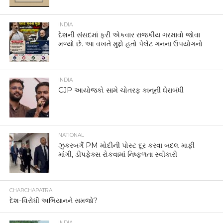
INDIA
દેશની સંસદમાં ફરી એકવાર રાજકીય ગરમાવો જોવા
મળ્યો છે. આ વખતે મુદ્દો હતો પેલેટ ગનના ઉપયોગનો
INDIA
CJP આયોજકો સામે ચોતરફ કાનૂની ઘેરાબંધી
NATIONAL
ઝુકરબર્ગે PM મોદીની પોસ્ટ દૂર કરવા બદલ માફી
માંગી, ડીપફેક્સ રોકવામાં નિષ્ફળતા સ્વીકારી
CHARCHAPATRA
દેશ-વિરોધી અભિયાનને સમજો?
INDIA