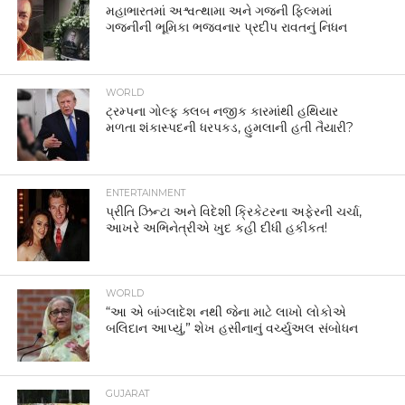
મહાભારતમાં અશ્વત્થામા અને ગજની ફિલ્મમાં
ગજનીની ભૂમિકા ભજવનાર પ્રદીપ રાવતનું નિધન
WORLD
ટ્રમ્પના ગોલ્ફ ક્લબ નજીક કારમાંથી હથિયાર
મળતા શંકાસ્પદની ધરપકડ, હુમલાની હતી તૈયારી?
ENTERTAINMENT
પ્રીતિ ઝિન્ટા અને વિદેશી ક્રિકેટરના અફેરની ચર્ચા,
આખરે અભિનેત્રીએ ખુદ કહી દીધી હકીકત!
WORLD
“આ એ બાંગ્લાદેશ નથી જેના માટે લાખો લોકોએ
બલિદાન આપ્યું,” શેખ હસીનાનું વર્ચ્યુઅલ સંબોધન
GUJARAT