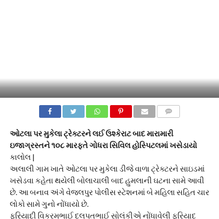
COMMENTS
ઓટલા પર મુકેલા ટ્રેક્ટરને લઈ ઉશ્કેરાટ બાદ મારામારી
ઇજાગ્રસ્તને ૧૦૮ મારફતે ગોધરા સિવિલ હોસ્પિટલમાં ખસેડાયો
કાલોલ |
અલાલી ગામ ખાતે ઓટલા પર મુકેલા ડીજે વાળા ટ્રેક્ટરને સાઇડમાં
ખસેડવા કહેતા થયેલી બોલાચાલી બાદ હુમલાની ઘટના સામે આવી
છે. આ બનાવ અંગે વેજલપુર પોલીસ સ્ટેશનમાં બે મહિલા સહિત ચાર
લોકો સામે ગુનો નોંધાયો છે.
ફરિયાદી વિક્રમભાઈ દલપતભાઈ સોલંકીએ નોંધાવેલી ફરિયાદ