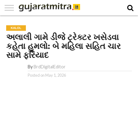
E-
PAPER
NATIONAL
WORLD
BUSINESS
SPORTS
GUJARAT
OPINION
MORE
KALOL
અલાલી ગામે ડીજે ટ્રેક્ટર ખસેડવા
કહેતા હુમલો: બે મહિલા સહિત ચાર
સામે ફરિયાદ
By
BrdDigitalEditor
Posted on
May 1, 2026