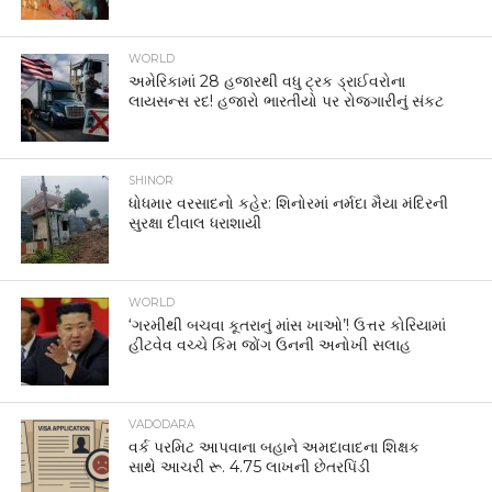
WORLD
અમેરિકામાં 28 હજારથી વધુ ટ્રક ડ્રાઈવરોના
લાયસન્સ રદ! હજારો ભારતીયો પર રોજગારીનું સંકટ
SHINOR
ધોધમાર વરસાદનો કહેર: શિનોરમાં નર્મદા મૈયા મંદિરની
સુરક્ષા દીવાલ ધરાશાયી
WORLD
‘ગરમીથી બચવા કૂતરાનું માંસ ખાઓ’! ઉત્તર કોરિયામાં
હીટવેવ વચ્ચે કિમ જોંગ ઉનની અનોખી સલાહ
VADODARA
વર્ક પરમિટ આપવાના બહાને અમદાવાદના શિક્ષક
સાથે આચરી રૂ. 4.75 લાખની છેતરપિંડી