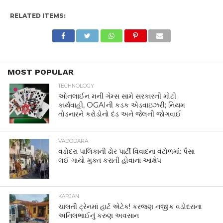
RELATED ITEMS:
MOST POPULAR
TECHNOLOGY
ઓનલાઈન મની ગેમ્સ સામે સરકારની મોટી
કાર્યવાહી, OGAIની કડક એડવાઇઝરી; નિયમ
તોડનારને કરોડોનો દંડ અને જેલની જોગવાઈ
VADODARA
વડોદરા પાલિકાની ઢોર પાર્ટી વિવાદના વંટોળમાં: પૈસા
લઈ ગાયો મુક્ત કરાતી હોવાના આક્ષેપ
KARJAN
ચાલતી ટ્રેનમાં હાર્ટ એટેક! કરજણ નજીક વડોદરાના
અનિલભાઈનું કરુણ અવસાન