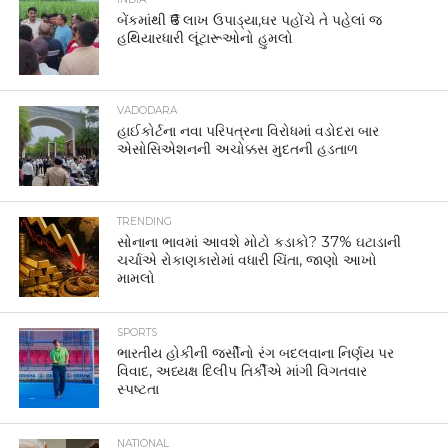
બેંકમાંથી ₹6 લાખ ઉપાડ્યા,ઘર પહોંચે તે પહેલાં જ
હથિયારધારી લૂંટારૂઓનો હુમલો
VADODARA
હાઈકોર્ટના નવા પરિપત્રના વિરોધમાં વડોદરા બાર
એસોસિએશનની અચોક્કસ મુદતની હડતાળ
TRENDING
સોનાના ભાવમાં આવશે મોટો કડાકો? 37% ઘટાડાની
ચર્ચાએ રોકાણકારોમાં વધારી ચિંતા, જાણો આખો
મામલો
SPORTS
ભારતીય હોકીની જર્સીનો રંગ બદલવાના નિર્ણય પર
વિવાદ, અધ્યક્ષ દિલીપ તિર્કીએ માંગી વિગતવાર
સ્પષ્ટતા
NATIONAL