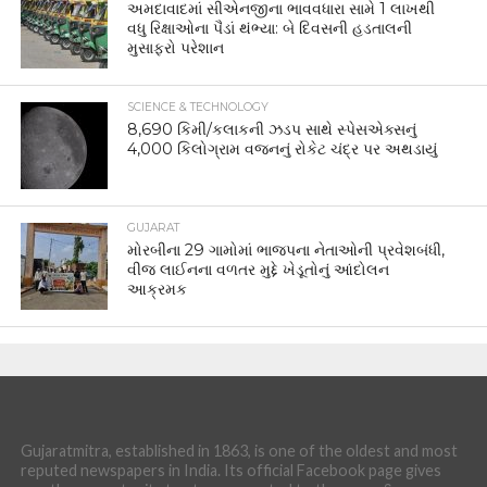
અમદાવાદમાં સીએનજીના ભાવવધારા સામે 1 લાખથી
વધુ રિક્ષાઓના પૈડાં થંભ્યા: બે દિવસની હડતાલની
મુસાફરો પરેશાન
SCIENCE & TECHNOLOGY
8,690 કિમી/કલાકની ઝડપ સાથે સ્પેસએક્સનું
4,000 કિલોગ્રામ વજનનું રોકેટ ચંદ્ર પર અથડાયું
GUJARAT
મોરબીના 29 ગામોમાં ભાજપના નેતાઓની પ્રવેશબંધી,
વીજ લાઈનના વળતર મુદ્દે ખેડૂતોનું આંદોલન
આક્રમક
Gujaratmitra, established in 1863, is one of the oldest and most
reputed newspapers in India. Its official Facebook page gives