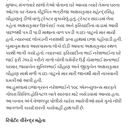
મુજબ, મંગળવારે સાંજે તેઓ પોતાના ઘરે આવ્યા ત્યારે તેમના ઘરના
ઓટલા પર તેમના કૌટુંબિક ભત્રીજા અક્ષયકુમાર મહેન્દ્રસિંહ
ચૌહાણનું ડીજે વાળું ટ્રેક્ટર મુકાયેલું હતું. ટ્રેક્ટર સાઇડમાં લેવા
કહેતા અક્ષયકુમાર ઉશ્કેરાઈ ગયા અને ફરિયાદીના વાડામાં આવી
પાછળથી પકડી પાડી માથાના વાળ પકડી ગડદા-પાટુનો માર માર્યો
હતો. ત્યારબાદ લોખંડની નરાશથી ડાબા હાથમાં ઇજા પહોંચાડી હતી.
બુમાબુમ થતા આસપાસના લોકો દોડી આવતા અક્ષયકુમાર સ્થળ
પરથી ભાગી ગયો હતો. ત્યારબાદ ફરિયાદીના ભાઈ નરેશભાઈના ઘરે
જઈ ફરી ઝઘડો કરીને ગાળો બોલી ધર્મવીર ઉર્ફે ચેમાભાઈ શનાભાઈ
પરમાર, જયાબેન સુનિલભાઈ ચૌહાણ અને જીગુબેન અક્ષયકુમાર
ચૌહાણ સાથે મળી ગડદા-પાટુનો માર મારી જાનથી મારી નાખવાની
ધમકીઓ આપી હતી.
આ હુમલામાં ઇજાગ્રસ્ત નરેશભાઈને ૧૦૮ એમ્બ્યુલન્સ મારફતે
ગોધરા સિવિલ હોસ્પિટલ ખાતે સારવાર માટે ખસેડવામાં આવ્યા હતા.
આ બનાવ અંગે વેજલપુર પોલીસે ચારેય આરોપીઓ સામે ગુનો નોંધી
આગળની કાયદેસરની કાર્યવાહી હાથ ધરી છે.
રિપોર્ટર: વીરેન્દ્ર મહેતા