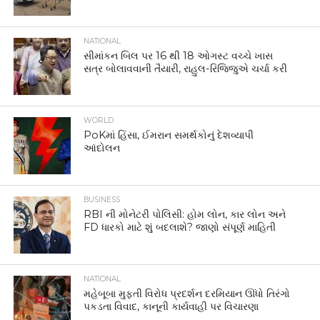
NATIONAL
સીમાંકન બિલ પર 16 થી 18 ઓગસ્ટ વચ્ચે ખાસ
સત્ર બોલાવવાની તૈયારી, રાહુલ-રિજિજુએ ચર્ચા કરી
WORLD
PoKમાં હિંસા, ઈમરાન સમર્થકોનું દેશવ્યાપી
આંદોલન
BUSINESS
RBI ની મોનેટરી પોલિસી: હોમ લોન, કાર લોન અને
FD ધારકો માટે શું બદલાશે? જાણો સંપૂર્ણ માહિતી
NATIONAL
મહેબૂબા મુફ્તી વિરોધ પ્રદર્શન દરમિયાન ઊંધો તિરંગો
પકડતા વિવાદ, કાનૂની કાર્યવાહી પર વિચારણા