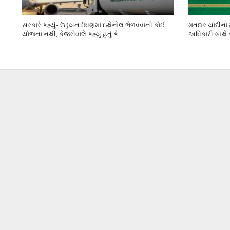
સરકારે કહ્યું- ઉડ્ડયન ઇંધણમાં ઇથેનોલ ભેળવવાની કોઈ
મતદાર યાદીના મુ
યોજના નથી, કેજરીવાલે કહ્યું હતું કે..
અધિકારી સાથે ક