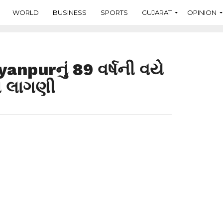
WORLD
BUSINESS
SPORTS
GUJARAT
OPINION
npurનું 89 વર્ષની વયે
ી લાગણી