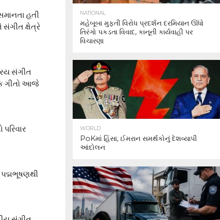
 સમાનતા હતી
NATIONAL
મહેબૂબા મુફ્તી વિરોધ પ્રદર્શન દરમિયાન ઊંધો
ગીત ક્ષેત્રે
તિરંગો પકડતા વિવાદ, કાનૂની કાર્યવાહી પર
વિચારણા
રિય સંગીત
નેક ગીતો આજે
ો પરિવાર
WORLD
PoKમાં હિંસા, ઈમરાન સમર્થકોનું દેશવ્યાપી
આંદોલન
ે પદ્મભૂષણથી
તીય સંગીત