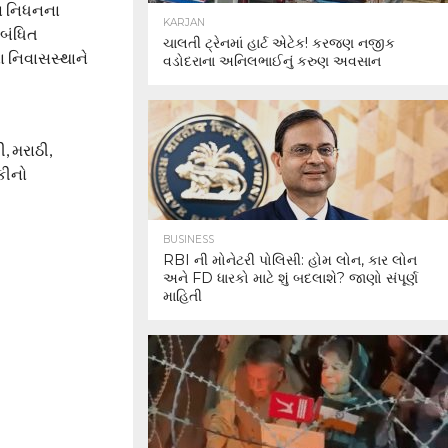
મના નિધનના
KARJAN
ંબંધિત
ચાલતી ટ્રેનમાં હાર્ટ એટેક! કરજણ નજીક
 નિવાસસ્થાને
વડોદરાના અનિલભાઈનું કરુણ અવસાન
, મરાઠી,
કીનો
BUSINESS
RBI ની મોનેટરી પોલિસી: હોમ લોન, કાર લોન
અને FD ધારકો માટે શું બદલાશે? જાણો સંપૂર્ણ
માહિતી