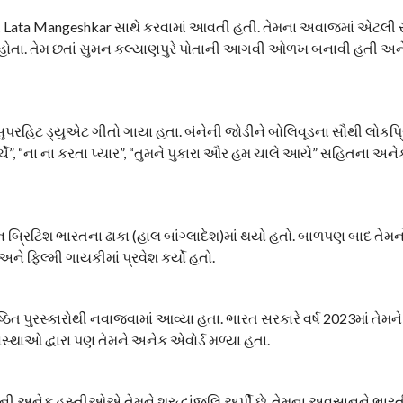
Lata Mangeshkar સાથે કરવામાં આવતી હતી. તેમના અવાજમાં એટલી
ોતા. તેમ છતાં સુમન કલ્યાણપુરે પોતાની આગવી ઓળખ બનાવી હતી અને સં
રહિટ ડ્યુએટ ગીતો ગાયા હતા. બંનેની જોડીને બોલિવૂડના સૌથી લોકપ્
્ચે”, “ના ના કરતા પ્યાર”, “તુમને પુકારા ઔર હમ ચાલે આયે” સહિતના અ
્રિટિશ ભારતના ઢાકા (હાલ બાંગ્લાદેશ)માં થયો હતો. બાળપણ બાદ તેમન
ને ફિલ્મી ગાયકીમાં પ્રવેશ કર્યો હતો.
િત પુરસ્કારોથી નવાજવામાં આવ્યા હતા. ભારત સરકારે વર્ષ 2023માં તેમન
સ્થાઓ દ્વારા પણ તેમને અનેક એવોર્ડ મળ્યા હતા.
રની અનેક હસ્તીઓએ તેમને શ્રદ્ધાંજલિ અર્પી છે. તેમના અવસાનને ભાર