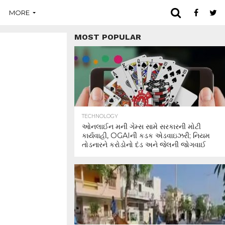
MORE
MOST POPULAR
TECHNOLOGY
ઓનલાઈન મની ગેમ્સ સામે સરકારની મોટી
કાર્યવાહી, OGAIની કડક એડવાઇઝરી; નિયમ
તોડનારને કરોડોનો દંડ અને જેલની જોગવાઈ