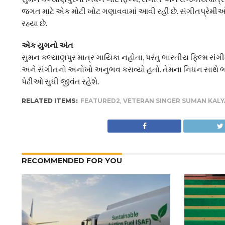
જગત માટે એક મોટી ખોટ ગણાવવામાં આવી રહી છે. સંગીતપ્રેમી
રહ્યા છે.
એક યુગનો અંત
સુમન કલ્યાણપુર માત્ર ગાયિકા નહોતા, પરંતુ ભારતીય ફિલ્મ સં
અને સંગીતનો અનોખો અનુભવ કરાવ્યો હતો. તેમના નિધન સાથે 
પેઢીઓ સુધી જીવંત રહેશે.
RELATED ITEMS:
FEATURED2
,
VETERAN SINGER SUMAN KALY
RECOMMENDED FOR YOU