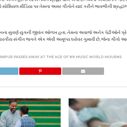
ઓ સોશિયલ મીડિયા પર તેમના અમર ગીતોને યાદ કરીને ભાવભીની શ્રદ્ધ
ગીતના સુવર્ણ યુગની જીવંત ઓળખ હતા. તેમના અવાજે અનેક પેઢીઓને પ્ર
ભારતીય સંગીત જગતે એક એવી અમૂલ્ય ધરોવર ગુમાવી છે, જેના ગીતો 
ANPUR PASSES AWAY AT THE AGE OF 89: MUSIC WORLD MOURNS