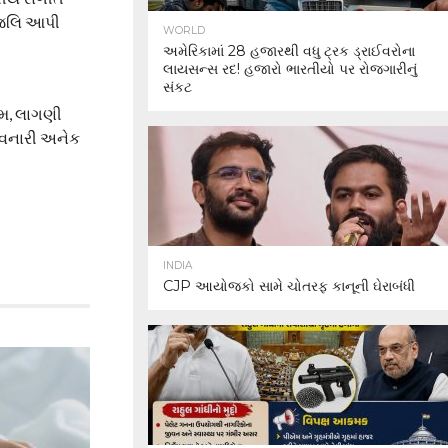
ાંજલિ આપી
WORLD
અમેરિકામાં 28 હજારથી વધુ ટ્રક ડ્રાઈવરોના
લાયસન્સ રદ! હજારો ભારતીયો પર રોજગારીનું
સંકટ
ેમ, લાગણી
આવનારી અનેક
INDIA
CJP આયોજકો સામે ચોતરફ કાનૂની ઘેરાબંધી