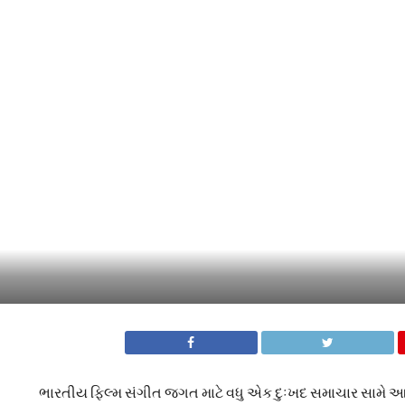
ભારતીય ફિલ્મ સંગીત જગત માટે વધુ એક દુઃખદ સમાચાર સામે 