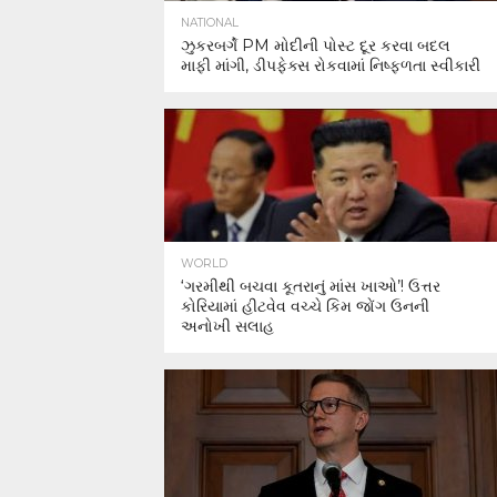
NATIONAL
ઝુકરબર્ગે PM મોદીની પોસ્ટ દૂર કરવા બદલ
માફી માંગી, ડીપફેક્સ રોકવામાં નિષ્ફળતા સ્વીકારી
WORLD
‘ગરમીથી બચવા કૂતરાનું માંસ ખાઓ’! ઉત્તર
કોરિયામાં હીટવેવ વચ્ચે કિમ જોંગ ઉનની
અનોખી સલાહ