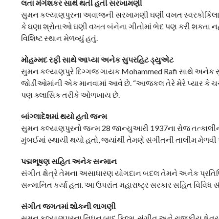
લતા મંગેશકર સાથે થતી હતી સરખામણી
સુમન કલ્યાણપુરના અવાજની સરખામણી ઘણી વખત સ્વરકોકિલા 
કે ઘણા શ્રોતાઓ ઘણી વખત બંનેના ગીતોમાં ભેદ પણ કરી શકતા નહ
વિશિષ્ટ સ્થાન મેળવ્યું હતું.
મોહમ્મદ રફી સાથે આપ્યા અનેક સુપરહિટ ડ્યુએટ
સુમન કલ્યાણપુરે દિગ્ગજ ગાયક Mohammed Rafi સાથે અનેક સુપ
જોડીઓમાંની એક માનવામાં આવે છે. “આજકલ તેરે મેરે પ્યાર કે ચર
પણ ક્લાસિક તરીકે ઓળખાય છે.
બાંગ્લાદેશમાં થયો હતો જન્મ
સુમન કલ્યાણપુરનો જન્મ 28 જાન્યુઆરી 1937ના રોજ તત્કાલીન બ
મુંબઈમાં સ્થાયી થયો હતો, જ્યાંથી તેમણે સંગીતની તાલીમ મેળવી અ
પદ્મભૂષણ સહિત અનેક સન્માન
સંગીત ક્ષેત્રે તેમના અસાધારણ યોગદાન બદલ તેમને અનેક પ્રતિષ્ઠ
સન્માનિત કર્યા હતા. આ ઉપરાંત મહારાષ્ટ્ર સરકાર સહિત વિવિધ સં
સંગીત જગતમાં શોકની લાગણી
સુમન કલ્યાણપુરના નિધન બાદ ફિલ્મ, સંગીત અને રાજકીય ક્ષેત્