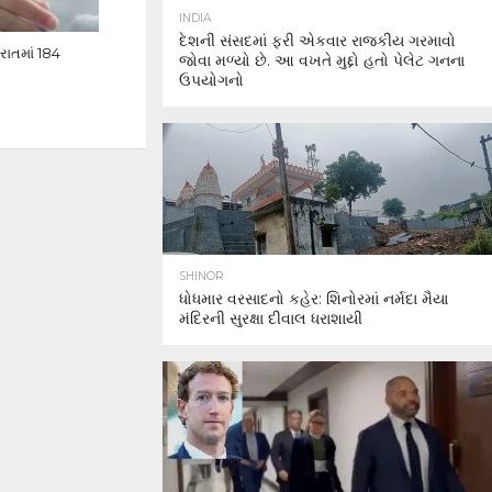
INDIA
દેશની સંસદમાં ફરી એકવાર રાજકીય ગરમાવો
રાતમાં 184
જોવા મળ્યો છે. આ વખતે મુદ્દો હતો પેલેટ ગનના
ઉપયોગનો
SHINOR
ધોધમાર વરસાદનો કહેર: શિનોરમાં નર્મદા મૈયા
મંદિરની સુરક્ષા દીવાલ ધરાશાયી