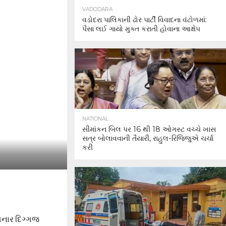
VADODARA
વડોદરા પાલિકાની ઢોર પાર્ટી વિવાદના વંટોળમાં:
પૈસા લઈ ગાયો મુક્ત કરાતી હોવાના આક્ષેપ
NATIONAL
સીમાંકન બિલ પર 16 થી 18 ઓગસ્ટ વચ્ચે ખાસ
સત્ર બોલાવવાની તૈયારી, રાહુલ-રિજિજુએ ચર્ચા
કરી
તનાર દિગ્ગજ