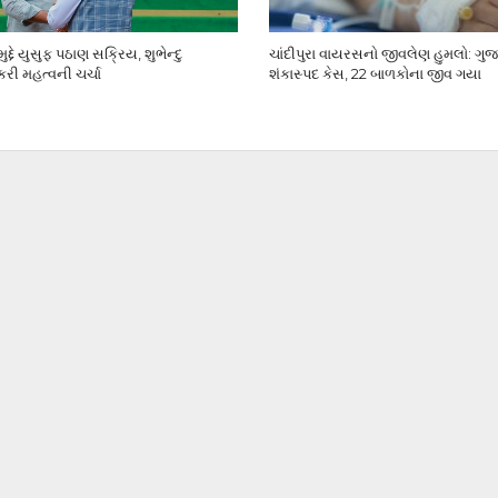
દ્દે યુસુફ પઠાણ સક્રિય, શુભેન્દુ
ચાંદીપુરા વાયરસનો જીવલેણ હુમલો: ગુજ
રી મહત્વની ચર્ચા
શંકાસ્પદ કેસ, 22 બાળકોના જીવ ગયા