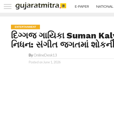
E-PAPER
NATIONAL
ENTERTAINMENT
દિગ્ગજ ગાયિકા Suman Kalya
નિધન: સંગીત જગતમાં શોકન
By
OnlineDesk13
Posted on
June 1, 2026