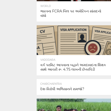
WORLD
ભારતના FCRA બિલ પર અમેરિકન સાંસદનો
વાંધો
VADODARA
વર્ક પરમિટ આપવાના બહાને અમદાવાદના શિક્ષક
સાથે આચરી રૂ. 4.75 લાખની છેતરપિંડી
CHARCHAPATRA
દેશ-વિરોધી અભિયાનને સમજો?