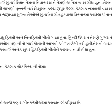
 સાંજે મુંબઈ સ્થિત તેમના નિવાસસ્થાને તેમણે અંતિમ શ્વાસ લીધા હતા. તે
 લાગણી પ્રસરી ગઈ છે.સુમન કલ્યાણપુર છેલ્લા કેટલાક સમયથી વય સ
 જણાવ્યા મુજબ તેઓએ મુંબઈના લોકહંડવાલા વિસ્તારમાં આવેલા પોતાના
વધુ ફિલ્મી અને બિનફિલ્મી ગીતો ગાયા હતા. હિન્દી ઉપરાંત તેમણે ગુજરાતી
ભાષાઓમાં પણ ગીતો ગાઈ પોતાની આગવી ઓળખ ઉભી કરી હતી.તેમની ગાય
ના અવાજે અનેક સુપરહિટ ફિલ્મી ગીતોને અમર બનાવી દીધા હતા.
ા કેટલાક લોકપ્રિય ગીતોમાં:
ીતો આજે પણ સંગીતપ્રેમીઓમાં અત્યંત લોકપ્રિય છે.