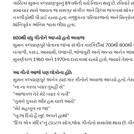
ગાયિકા સુમન કલ્યાણપુરનું 89 વર્ષની વયે નિધન થયું છે. રવિવારે
સમાચાર સામે આવતા જ સમગ્ર સંગીત અને ફિલ્મ જગતમાં શોકની
તકલીફોથી પીડાઈ રહ્યા હતા. નજીકના પરિવારજનો અને મિત્રોના
શાંતિપૂર્વક અંતિમ શ્વાસ લીધા હતા.
800થી વધુ ગીતોને આપ્યો હતો અવાજ
સુમન કલ્યાણપુરે પોતાના લાંબા સંગીત કારકિર્દીમાં 700થી 800થી 
બંગાળી, કન્નડ, આસામી, પંજાબી, ભોજપુરી અને અન્ય અનેક 
સુવર્ણકાળ 1960 અને 1970ના દાયકામાં રહ્યો હતો, જ્યારે તેમ
આ ગીતો આજે પણ લોકોના હોઠે
સુમન કલ્યાણપુરે અનેક યાદગાર ગીતોને અવાજ આપ્યો હતો. તેમન
“ના ના કરતા પ્યાર તુમ્હીં સે”
“આજકલ તેરે મેરે પ્યાર કે ચર્ચે”
“તુમને પુકારા ઔર હમ ચાલે આયે”
“મેરે મહબૂબ ના જા”
“બુઝા દિયે હૈં ખુદ અપને હાથોં”
“દિલ એક મંદિર”નું ટાઇટલ સોંગ,જેવા ગીતોનો સમાવેશ થાય છે. ગ