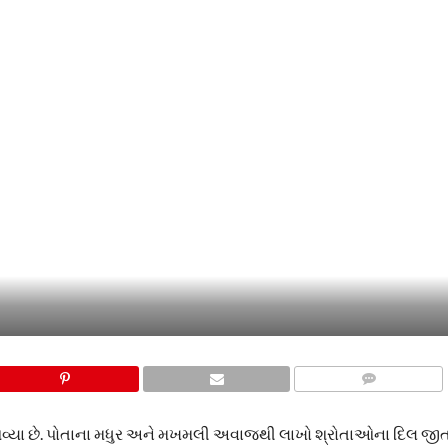
COMMENTS
આવ્યા છે. પોતાના મધુર અને મખમલી અવાજથી લાખો શ્રોતાઓના દિલ જી