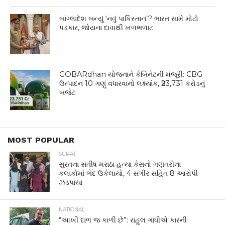
બાંગ્લાદેશ બન્યું ‘નવું પાકિસ્તાન’? ભારત સામે મોટો
પડકાર, જોયના દાવાથી ખળભળાટ
GOBARdhan યોજનાને કેબિનેટની મંજૂરી: CBG
ઉત્પાદન 10 ગણું વધારવાનો લક્ષ્યાંક, ₹23,731 કરોડનું
બજેટ
MOST POPULAR
SURAT
સુરતના સતીષ મરાઠા હત્યા કેસનો ગણતરીના
કલાકોમાં ભેદ ઉકેલાયો, 4 સગીર સહિત 8 આરોપી
ઝડપાયા
NATIONAL
“આખી દાળ જ કાળી છે”: રાહુલ ગાંધીએ કારની