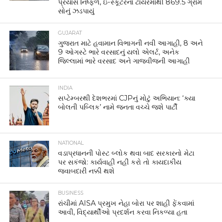
પ્રયાસ નિષ્ફળ, ઇ-સ્કૂટરના ટાયરમાંથી 869.5 ગ્રામ
સોનું ઝડપાયું
GUJARAT
ગુજરાત માટે હવામાન વિભાગની નવી આગાહી, 8 અને
9 ઓગસ્ટે ભારે વરસાદનું યલો એલર્ટ, અનેક
જિલ્લામાં ભારે વરસાદ અને ગાજવીજની આગાહી
INDIA
સપ્ટેમ્બરથી દેશભરમાં CJPનું મોટું અભિયાન: ‘ક્યા
બોલતી પબ્લિક’ નામે જનતા વચ્ચે જશે પાર્ટી
NATIONAL
વડાપ્રધાનની પોસ્ટ બ્લોક થવા બાદ સરકારનો મેટા
પર સકંજો: કાર્યવાહી નહીં કરો તો કાયદાકીય
જવાબદારી નક્કી થશે
BUSINESS
રાંચીમાં AISA પ્રમુખ નેહા બોરા પર શાહી ફેંકવામાં
આવી, વિદ્યાર્થીઓ પ્રદર્શન કરવા નિકળ્યા હતા