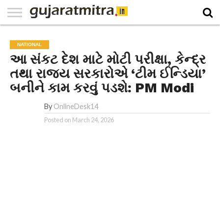
E-
PAPER
NATIONAL
WORLD
BUSINESS
SPORTS
GUJARAT
OPINION
MORE
NATIONAL
આ સંકટ દેશ માટે મોટી પરીક્ષા, કેન્દ્ર
તથા રાજ્ય સરકારોએ ‘ટીમ ઈન્ડિયા’
બનીને કામ કરવું પડશે: PM Modi
By
OnlineDesk14
Posted on
March 24, 2026