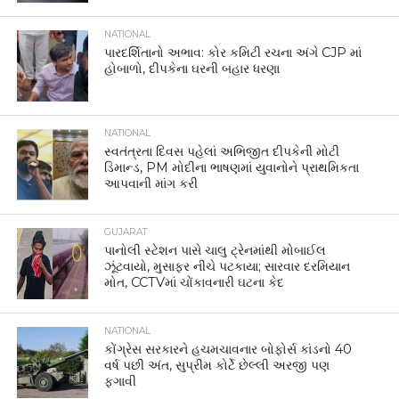
NATIONAL
પારદર્શિતાનો અભાવ: કોર કમિટી રચના અંગે CJP માં
હોબાળો, દીપકેના ઘરની બહાર ધરણા
NATIONAL
સ્વતંત્રતા દિવસ પહેલાં અભિજીત દીપકેની મોટી
ડિમાન્ડ, PM મોદીના ભાષણમાં યુવાનોને પ્રાથમિકતા
આપવાની માંગ કરી
GUJARAT
પાનોલી સ્ટેશન પાસે ચાલુ ટ્રેનમાંથી મોબાઈલ
ઝૂંટવાયો, મુસાફર નીચે પટકાયા; સારવાર દરમિયાન
મોત, CCTVમાં ચોંકાવનારી ઘટના કેદ
NATIONAL
કોંગ્રેસ સરકારને હચમચાવનાર બોફોર્સ કાંડનો 40
વર્ષ પછી અંત, સુપ્રીમ કોર્ટે છેલ્લી અરજી પણ
ફગાવી