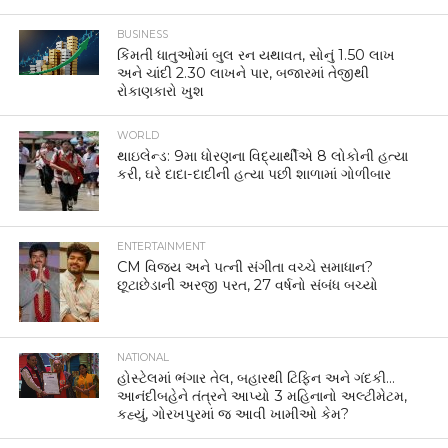
BUSINESS
કિંમતી ધાતુઓમાં બુલ રન યથાવત, સોનું 1.50 લાખ
અને ચાંદી 2.30 લાખને પાર, બજારમાં તેજીથી
રોકાણકારો ખુશ
WORLD
થાઇલેન્ડ: 9મા ધોરણના વિદ્યાર્થીએ 8 લોકોની હત્યા
કરી, ઘરે દાદા-દાદીની હત્યા પછી શાળામાં ગોળીબાર
ENTERTAINMENT
CM વિજય અને પત્ની સંગીતા વચ્ચે સમાધાન?
છૂટાછેડાની અરજી પરત, 27 વર્ષનો સંબંધ બચ્યો
NATIONAL
હોસ્ટેલમાં ભંગાર તેલ, બહારથી ટિફિન અને ગંદકી…
આનંદીબહેને તંત્રને આપ્યો 3 મહિનાનો અલ્ટીમેટમ,
કહ્યું, ગોરખપુરમાં જ આવી ખામીઓ કેમ?