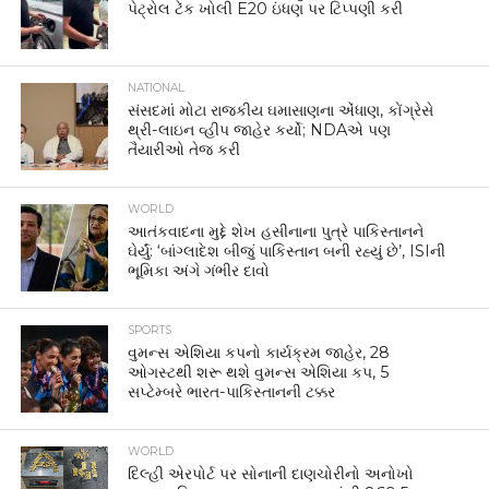
પેટ્રોલ ટેંક ખોલી E20 ઇંધણ પર ટિપ્પણી કરી
NATIONAL
સંસદમાં મોટા રાજકીય ઘમાસાણના એંધાણ, કોંગ્રેસે
થ્રી-લાઇન વ્હીપ જાહેર કર્યો; NDAએ પણ
તૈયારીઓ તેજ કરી
WORLD
આતંકવાદના મુદ્દે શેખ હસીનાના પુત્રે પાકિસ્તાનને
ઘેર્યું: ‘બાંગ્લાદેશ બીજું પાકિસ્તાન બની રહ્યું છે’, ISIની
ભૂમિકા અંગે ગંભીર દાવો
SPORTS
વુમન્સ એશિયા કપનો કાર્યક્રમ જાહેર, 28
ઓગસ્ટથી શરૂ થશે વુમન્સ એશિયા કપ, 5
સપ્ટેમ્બરે ભારત-પાકિસ્તાનની ટક્કર
WORLD
દિલ્હી એરપોર્ટ પર સોનાની દાણચોરીનો અનોખો