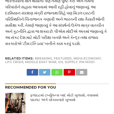
ભારતીયોના મોત થયાની પણ તેમણે પુષ્ટિ કરી અને તેમના
પરિવારોને સહાય આપવામાં આવી રહી હોવાનું જણાવ્યું. આ
દરમિયાન સંરક્ષણ મંત્રી રાજનાથ સિંહે પણ મિડલ ઇસ્ટની
પરિસ્થિતિને ચિંતાજનક ગણાવી અને ભારતની રક્ષા તૈયારીઓની
સમીક્ષા કરી. તેમણે જણાવ્યું કે આ સંઘર્ષનો ઉકેલ માત્ર વાતચીત
અને કૂટનીતિ દ્વારા જ શક્ય છે. પીએમ મોદીએ અંતમાં જણાવ્યું કે
આ સંકટ દેશ માટે મોટી પરીક્ષા બનશે અને કેન્દ્ર તથા રાજ્ય
સરકારોએ ‘ટીમ ઈન્ડિયા’ બનીને કામ કરવું પડશે.
RELATED ITEMS:
BREAKING
,
FEATURED
,
INDIA ECONOMY
,
LPG CRISIS
,
MIDDLE EAST WAR
,
OIL SUPPLY
,
PM MODI
RECOMMENDED FOR YOU
ફ્લાઇટમાં ટર્બ્યુલન્સ બાદ મોટો ખુલાસો, તપાસમાં
પાઇલટ અંગે ચોંકાવનારો ખુલાસો