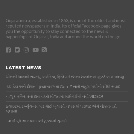
Gujaratmitra, established in 1863, is one of the oldest and most
reputed newspapers in India. Its official Facebook page gives
you the opportunity to stay connected to the news &
happenings of Gujarat, India and around the world on the go.
LATEST NEWS
ચીનની ચાલથી ભડક્યું અમેરિકા, ફિલિપાઈન્સના સમર્થનમાં ખુલ્લેઆમ આવ્યું
‘દર્દ, ડેટા અને દોલત’ પ્રયાગરાજમાં Gen-Z સાથે રાહુલ ગાંધીનો સીધો સંવાદ
નાજુક તબિયતના દાવા વચ્ચે મોજતબા ખામેનેઈનો નવો VIDEO!
ફ્લાઇટમાં ટર્બ્યુલન્સ બાદ મોટો ખુલાસો, તપાસમાં પાઇલટ અંગે ચોંકાવનારો
ખુલાસો
J-Kમાં પૂર્વ આતંકવાદીની હત્યાનો ચુકાદો