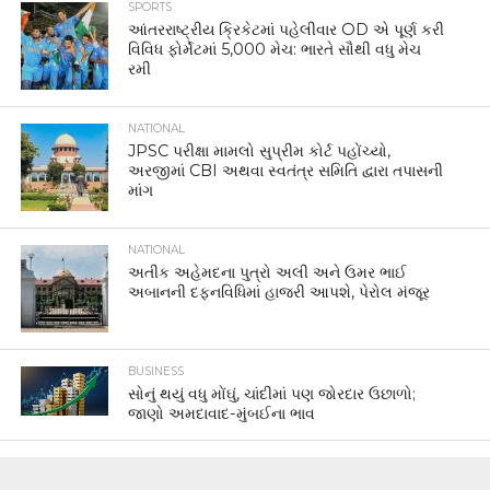
SPORTS
આંતરરાષ્ટ્રીય ક્રિકેટમાં પહેલીવાર OD એ પૂર્ણ કરી
વિવિધ ફોર્મેટમાં 5,000 મેચ: ભારતે સૌથી વધુ મેચ
રમી
NATIONAL
JPSC પરીક્ષા મામલો સુપ્રીમ કોર્ટ પહોંચ્યો,
અરજીમાં CBI અથવા સ્વતંત્ર સમિતિ દ્વારા તપાસની
માંગ
NATIONAL
અતીક અહેમદના પુત્રો અલી અને ઉમર ભાઈ
અબાનની દફનવિધિમાં હાજરી આપશે, પેરોલ મંજૂર
BUSINESS
સોનું થયું વધુ મોંઘું, ચાંદીમાં પણ જોરદાર ઉછાળો;
જાણો અમદાવાદ-મુંબઈના ભાવ