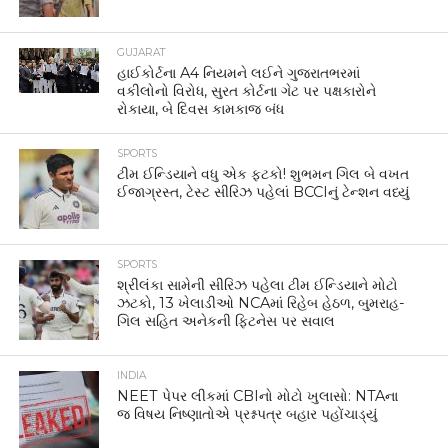
GUJARAT
હાઈકોર્ટના A4 નિયમને લઈને ગુજરાતભરમાં
વકીલોનો વિરોધ, સુરત કોર્ટના ગેટ પર પક્ષકારોને
રોકાયા, બે દિવસ કામકાજ બંધ
SPORTS
ટીમ ઈન્ડિયાને વધુ એક ફટકો! શુભમન ગિલ બે વખત
ઈજાગ્રસ્ત, ટેસ્ટ સીરિઝ પહેલાં BCCIનું ટેન્શન વધ્યું
SPORTS
શ્રીલંકા સામેની સીરિઝ પહેલા ટીમ ઈન્ડિયાને મોટો
ઝટકો, 13 ખેલાડીઓ NCAમાં રિહેબ હેઠળ, બુમરાહ-
ગિલ સહિત અનેકની ફિટનેસ પર સવાલ
INDIA
NEET પેપર લીકમાં CBIનો મોટો ખુલાસો: NTAના
જ વિષય નિષ્ણાતોએ પ્રશ્નપત્ર બહાર પહોંચાડ્યું