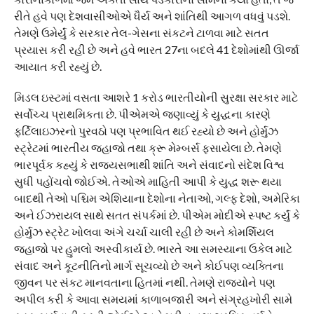
રીતે હવે પણ દેશવાસીઓએ ધૈર્ય અને શાંતિથી આગળ વધવું પડશે.
તેમણે ઉમેર્યું કે સરકાર તેલ-ગેસના સંકટને ટાળવા માટે સતત
પ્રયાસ કરી રહી છે અને હવે ભારત 27ના બદલે 41 દેશોમાંથી ઊર્જા
આયાત કરી રહ્યું છે.
મિડલ ઇસ્ટમાં વસતા આશરે 1 કરોડ ભારતીયોની સુરક્ષા સરકાર માટે
સર્વોચ્ચ પ્રાથમિકતા છે. પીએમએ જણાવ્યું કે યુદ્ધના કારણે
ફર્ટિલાઇઝરનો પુરવઠો પણ પ્રભાવિત થઈ રહ્યો છે અને હોર્મુઝ
સ્ટ્રેટમાં ભારતીય જહાજો તથા ક્રૂ મેમ્બર્સ ફસાયેલા છે. તેમણે
ભારપૂર્વક કહ્યું કે રાજ્યસભાથી શાંતિ અને સંવાદનો સંદેશ વિશ્વ
સુધી પહોંચવો જોઈએ. તેઓએ માહિતી આપી કે યુદ્ધ શરૂ થયા
બાદથી તેઓ પશ્ચિમ એશિયાના દેશોના નેતાઓ, ગલ્ફ દેશો, અમેરિકા
અને ઈઝરાયલ સાથે સતત સંપર્કમાં છે. પીએમ મોદીએ સ્પષ્ટ કર્યું કે
હોર્મુઝ સ્ટ્રેટ ખોલવા અંગે ચર્ચા ચાલી રહી છે અને કોમર્શિયલ
જહાજો પર હુમલો અસ્વીકાર્ય છે. ભારતે આ સમસ્યાના ઉકેલ માટે
સંવાદ અને કૂટનીતિનો માર્ગ સૂચવ્યો છે અને કોઈપણ વ્યક્તિના
જીવન પર સંકટ માનવતાના હિતમાં નથી. તેમણે રાજ્યોને પણ
અપીલ કરી કે આવા સમયમાં કાળાબજારી અને સંગ્રહખોરી સામે