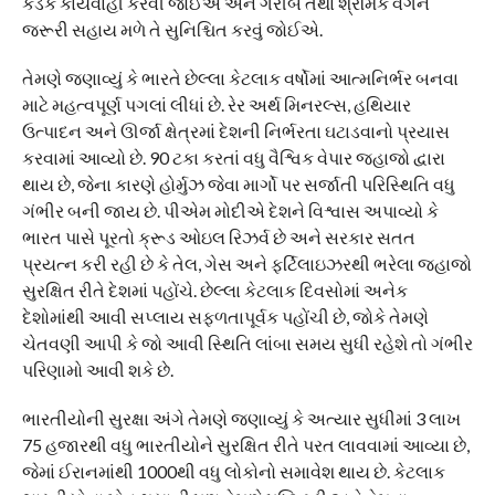
કડક કાર્યવાહી કરવી જોઈએ અને ગરીબ તથા શ્રમિક વર્ગને
જરૂરી સહાય મળે તે સુનિશ્ચિત કરવું જોઈએ.
તેમણે જણાવ્યું કે ભારતે છેલ્લા કેટલાક વર્ષોમાં આત્મનિર્ભર બનવા
માટે મહત્વપૂર્ણ પગલાં લીધાં છે. રેર અર્થ મિનરલ્સ, હથિયાર
ઉત્પાદન અને ઊર્જા ક્ષેત્રમાં દેશની નિર્ભરતા ઘટાડવાનો પ્રયાસ
કરવામાં આવ્યો છે. 90 ટકા કરતાં વધુ વૈશ્વિક વેપાર જહાજો દ્વારા
થાય છે, જેના કારણે હોર્મુઝ જેવા માર્ગો પર સર્જાતી પરિસ્થિતિ વધુ
ગંભીર બની જાય છે. પીએમ મોદીએ દેશને વિશ્વાસ અપાવ્યો કે
ભારત પાસે પૂરતો ક્રૂડ ઓઇલ રિઝર્વ છે અને સરકાર સતત
પ્રયત્ન કરી રહી છે કે તેલ, ગેસ અને ફર્ટિલાઇઝરથી ભરેલા જહાજો
સુરક્ષિત રીતે દેશમાં પહોંચે. છેલ્લા કેટલાક દિવસોમાં અનેક
દેશોમાંથી આવી સપ્લાય સફળતાપૂર્વક પહોંચી છે, જોકે તેમણે
ચેતવણી આપી કે જો આવી સ્થિતિ લાંબા સમય સુધી રહેશે તો ગંભીર
પરિણામો આવી શકે છે.
ભારતીયોની સુરક્ષા અંગે તેમણે જણાવ્યું કે અત્યાર સુધીમાં 3 લાખ
75 હજારથી વધુ ભારતીયોને સુરક્ષિત રીતે પરત લાવવામાં આવ્યા છે,
જેમાં ઈરાનમાંથી 1000થી વધુ લોકોનો સમાવેશ થાય છે. કેટલાક