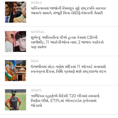
WORLD
પાકિસ્તાનમાં જજોની નિમણૂક મુદ્દે રાષ્ટ્રપતિ-સરકાર
આમને-સામને, મંજૂરી વિના નોટિફિકેશનની તૈયારી
NATIONAL
શુભેન્દુ અધિકારીના પીએ હત્યા કેસમાં CBIની
ચાર્જશીટ, 11 આરોપીઓના નામ; 2 ભાજપ કાર્યકરો
પણ સામેલ
INDIA
ઉજ્જૈનમાં મોટા ગણેશ મંદિરમાં 11 ઓગસ્ટે મનાવાશે
સ્વતંત્રતા દિવસ, તિથિ પ્રમાણે થશે રાષ્ટ્રધ્વજ વંદન
SPORTS
અજિંક્ય રહાણેએ વિદેશી T20 લીગમાં રમવાનો
નિર્ણય લીધો, ETPLમાં એમ્સ્ટરડેમ ફ્લેમ્સમાં
જોડાયો