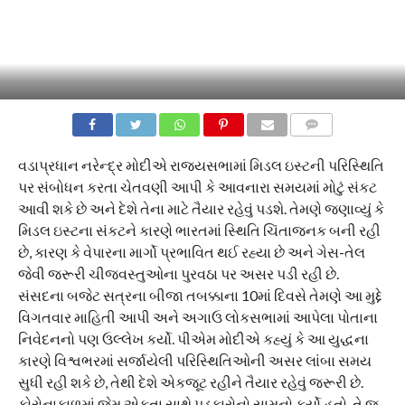
COMMENTS
વડાપ્રધાન નરેન્દ્ર મોદીએ રાજ્યસભામાં મિડલ ઇસ્ટની પરિસ્થિતિ
પર સંબોધન કરતા ચેતવણી આપી કે આવનારા સમયમાં મોટું સંકટ
આવી શકે છે અને દેશે તેના માટે તૈયાર રહેવું પડશે. તેમણે જણાવ્યું કે
મિડલ ઇસ્ટના સંકટને કારણે ભારતમાં સ્થિતિ ચિંતાજનક બની રહી
છે, કારણ કે વેપારના માર્ગો પ્રભાવિત થઈ રહ્યા છે અને ગેસ-તેલ
જેવી જરૂરી ચીજવસ્તુઓના પુરવઠા પર અસર પડી રહી છે.
સંસદના બજેટ સત્રના બીજા તબક્કાના 10માં દિવસે તેમણે આ મુદ્દે
વિગતવાર માહિતી આપી અને અગાઉ લોકસભામાં આપેલા પોતાના
નિવેદનનો પણ ઉલ્લેખ કર્યો. પીએમ મોદીએ કહ્યું કે આ યુદ્ધના
કારણે વિશ્વભરમાં સર્જાયેલી પરિસ્થિતિઓની અસર લાંબા સમય
સુધી રહી શકે છે, તેથી દેશે એકજૂટ રહીને તૈયાર રહેવું જરૂરી છે.
કોરોનાકાળમાં જેમ એકતા સાથે પડકારોનો સામનો કર્યો હતો, તે જ