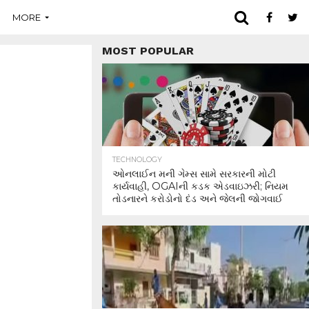
MORE
MOST POPULAR
TECHNOLOGY
ઓનલાઈન મની ગેમ્સ સામે સરકારની મોટી
કાર્યવાહી, OGAIની કડક એડવાઇઝરી; નિયમ
તોડનારને કરોડોનો દંડ અને જેલની જોગવાઈ