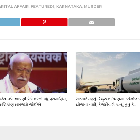
RITAL AFFAIR
,
FEATURED1
,
KARNATAKA
,
MURDER
ેન-ઝી આપણી પેઢી કરતાં વધુ પ્રામાણિક,
સરકારે કહ્યું- ઉડ્ડયન ઇંધણમાં ઇથેનોલ
્રષ્ટિકોણ સમજવો જોઈએ
યોજના નથી, કેજરીવાલે કહ્યું હતું કે..