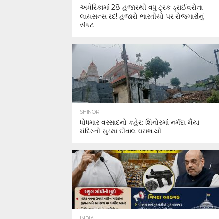
અમેરિકામાં 28 હજારથી વધુ ટ્રક ડ્રાઈવરોના
લાયસન્સ રદ! હજારો ભારતીયો પર રોજગારીનું
સંકટ
SHINOR
ધોધમાર વરસાદનો કહેર: શિનોરમાં નર્મદા મૈયા
મંદિરની સુરક્ષા દીવાલ ધરાશાયી
INDIA