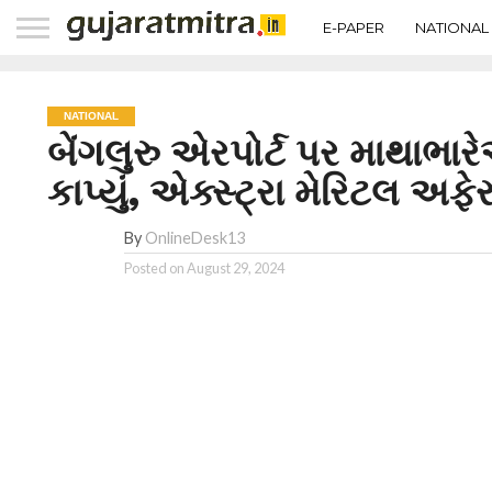
E-PAPER
NATIONAL
NATIONAL
બેંગલુરુ એરપોર્ટ પર માથાભારે
કાપ્યું, એક્સ્ટ્રા મેરિટલ અફ
By
OnlineDesk13
Posted on
August 29, 2024