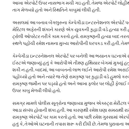
આખા એરપોર્ટ ઉપર નાસભાગ મચી ગઇ હતી. તેમજ એરપોર્ટ લોહીથી 
તાગ મેળવ્યો હતો અને સ્થિતિને કાબુમાં લીધી હતી.
અસલમાં આ બનાવ બેંગલુરુના કેમ્પેગૌડા ઇન્ટરનેશનલ એરપોર્ટ પર બ
મેરિટલ અફેરની શંકાને કારણે એક યુવકની કુહાડી વડે હત્યા કરી 
ટ્રોલી ઓપરેટર તરીકે કામ કરતો હતો. રામકૃષ્ણની હત્યા બાદ ત
સ્થળે પહોંચી રમેશ નામના મુખ્ય આરોપીની ધરપકડ કરી હતી. તેમજ
કેમ્પેગૌડા ઇન્ટરનેશનલ એરપોર્ટ પર બનેલી આ ભયાનક ઘટનાએ સમગ
ઈસ્ટએ જણાવ્યું હતું કે આરોપીએ તીક્ષ્ણ હથિયાર બેગમાં મુક્યું 
શકી ન હતી. બાદમાં, આ બાબતનો લાભ લઈને આરોપી રમેશ અરાઈવલ્
પહોંચ્યો હતો અને ત્યારે જ તેણે રામકૃષ્ણ પર કુહાડી વડે હુમલો કરવા
રામકૃષ્ણ જમીન પર પડ્યો હતો અને આખા ફ્લોર પર લોહી ફેલાઈ ગ
ઉપર કાબુ મેળવી લીધો હતો.
સમગ્ર મામલે પોલીસ સૂત્રોના જણાવ્યા મુજબ એક્સ્ટ્રા મેરીટલ અ
આડા સંબંધ હોવાની શંકા હતી. આ કારણથી રમેશ ઘણા સમયથી રામક
રામકૃષ્ણ એરપોર્ટ પર કામ કરતો હતો. આ પછી રમેશ ગુસ્સામાં એરપોર
હતું કે, તેઓએ ઘટનાની તપાસ શરૂ કરી દીધી છે. તેમજ પુરાવાન