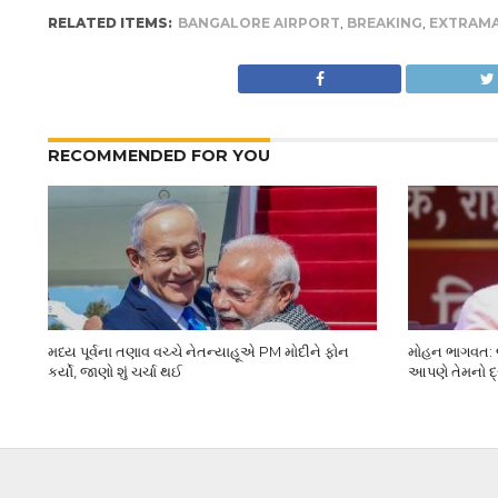
RELATED ITEMS:
BANGALORE AIRPORT
,
BREAKING
,
EXTRAMA
RECOMMENDED FOR YOU
મધ્ય પૂર્વના તણાવ વચ્ચે નેતન્યાહૂએ PM મોદીને ફોન
મોહન ભાગવત: જ
કર્યો, જાણો શું ચર્ચા થઈ
આપણે તેમનો દ