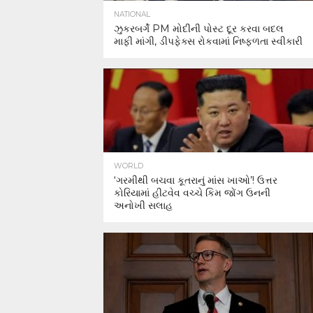
NATIONAL
ઝુકરબર્ગે PM મોદીની પોસ્ટ દૂર કરવા બદલ
માફી માંગી, ડીપફેક્સ રોકવામાં નિષ્ફળતા સ્વીકારી
WORLD
‘ગરમીથી બચવા કૂતરાનું માંસ ખાઓ’! ઉત્તર
કોરિયામાં હીટવેવ વચ્ચે કિમ જોંગ ઉનની
અનોખી સલાહ