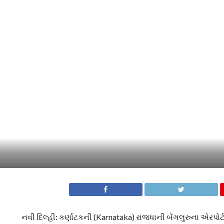
નવી દિલ્હી: કર્ણાટકની (Karnataka) રાજધાની બેંગલુરુના એરપ