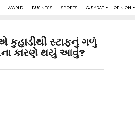
WORLD
BUSINESS
SPORTS
GUJARAT
OPINION
એ કુહાડીથી સ્ટાફનું ગળું
ેરના કારણે થયું આવું?