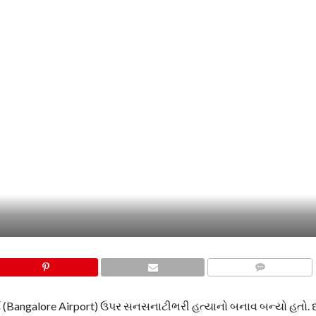
COMMENTS
ોર્ટ (Bangalore Airport) ઉપર સનસનાટીભરી હત્યાનો બનાવ બન્યો હતો.