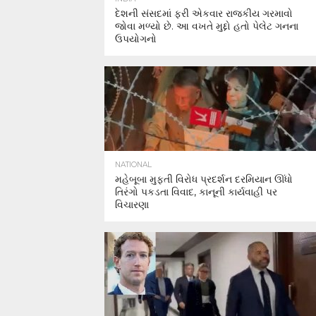
દેશની સંસદમાં ફરી એકવાર રાજકીય ગરમાવો
જોવા મળ્યો છે. આ વખતે મુદ્દો હતો પેલેટ ગનના
ઉપયોગનો
NATIONAL
મહેબૂબા મુફ્તી વિરોધ પ્રદર્શન દરમિયાન ઊંધો
તિરંગો પકડતા વિવાદ, કાનૂની કાર્યવાહી પર
વિચારણા