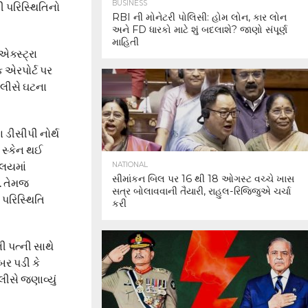
BUSINESS
 પરિસ્થિતિનો
RBI ની મોનેટરી પોલિસી: હોમ લોન, કાર લોન
અને FD ધારકો માટે શું બદલાશે? જાણો સંપૂર્ણ
માહિતી
ક્સ્ટ્રા
 એરપોર્ટ પર
ોલીસે ઘટના
ડીસીપી નોર્થ
ગ સ્કેન થઈ
ાલયમાં
NATIONAL
સીમાંકન બિલ પર 16 થી 18 ઓગસ્ટ વચ્ચે ખાસ
ં. તેમજ
સત્ર બોલાવવાની તૈયારી, રાહુલ-રિજિજુએ ચર્ચા
 પરિસ્થિતિ
કરી
ી પત્ની સાથે
ર પડી કે
લીસે જણાવ્યું