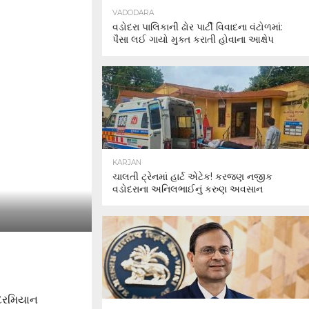
VADODARA
વડોદરા પાલિકાની ઢોર પાર્ટી વિવાદના વંટોળમાં:
પૈસા લઈ ગાયો મુક્ત કરાતી હોવાના આક્ષેપ
KARJAN
ચાલતી ટ્રેનમાં હાર્ટ એટેક! કરજણ નજીક
વડોદરાના અનિલભાઈનું કરુણ અવસાન
 દરમિયાન