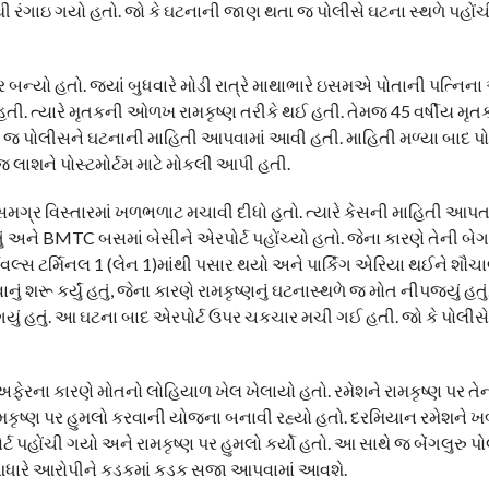
રંગાઇ ગયો હતો. જો કે ઘટનાની જાણ થતા જ પોલીસે ઘટના સ્થળે પહોંચી
ન્યો હતો. જ્યાં બુધવારે મોડી રાત્રે માથાભારે ઇસમએ પોતાની પત્નિના એ
હતી. ત્યારે મૃતકની ઓળખ રામકૃષ્ણ તરીકે થઈ હતી. તેમજ 45 વર્ષીય મૃતક
રત જ પોલીસને ઘટનાની માહિતી આપવામાં આવી હતી. માહિતી મળ્યા બાદ પ
 લાશને પોસ્ટમોર્ટમ માટે મોકલી આપી હતી.
્ર વિસ્તારમાં ખળભળાટ મચાવી દીધો હતો. ત્યારે કેસની માહિતી આપતા 
હતું અને BMTC બસમાં બેસીને એરપોર્ટ પહોંચ્યો હતો. જેના કારણે તેની બે
સ ટર્મિનલ 1 (લેન 1)માંથી પસાર થયો અને પાર્કિંગ એરિયા થઈને શૌચ
નું શરૂ કર્યું હતું, જેના કારણે રામકૃષ્ણનું ઘટનાસ્થળે જ મોત નીપજ્યું હતુ
યું હતું. આ ઘટના બાદ એરપોર્ટ ઉપર ચકચાર મચી ગઈ હતી. જો કે પોલીસે
ફેરના કારણે મોતનો લોહિયાળ ખેલ ખેલાયો હતો. રમેશને રામકૃષ્ણ પર તેન
ૃષ્ણ પર હુમલો કરવાની યોજના બનાવી રહ્યો હતો. દરમિયાન રમેશને ખબ
્ટ પહોંચી ગયો અને રામકૃષ્ણ પર હુમલો કર્યો હતો. આ સાથે જ બેંગલુરુ પો
ા આધારે આરોપીને કડકમાં કડક સજા આપવામાં આવશે.