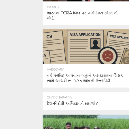
WORLD
ભારતના FCRA બિલ પર અમેરિકન સાંસદનો
વાંધો
VADODARA
વર્ક પરમિટ આપવાના બહાને અમદાવાદના શિક્ષક
સાથે આચરી રૂ. 4.75 લાખની છેતરપિંડી
CHARCHAPATRA
દેશ-વિરોધી અભિયાનને સમજો?