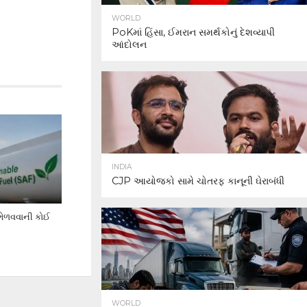
WORLD
PoKમાં હિંસા, ઈમરાન સમર્થકોનું દેશવ્યાપી
આંદોલન
INDIA
CJP આયોજકો સામે ચોતરફ કાનૂની ઘેરાબંધી
 ભેળવવાની કોઈ
WORLD