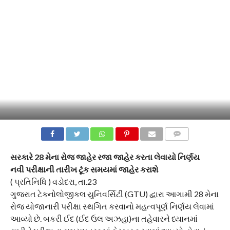
COMMENTS
સરકારે 28 મેના રોજ જાહેર રજા જાહેર કરતા લેવાયો નિર્ણય
નવી પરીક્ષાની તારીખ ટૂંક સમયમાં જાહેર કરાશે
( પ્રતિનિધિ ) વડોદરા, તા.23
ગુજરાત ટેકનોલોજીકલ યુનિવર્સિટી (GTU) દ્વારા આગામી 28 મેના
રોજ યોજાનારી પરીક્ષા સ્થગિત કરવાનો મહત્વપૂર્ણ નિર્ણય લેવામાં
આવ્યો છે. બકરી ઈદ (ઈદ ઉલ અઝહા)ના તહેવારને ધ્યાનમાં