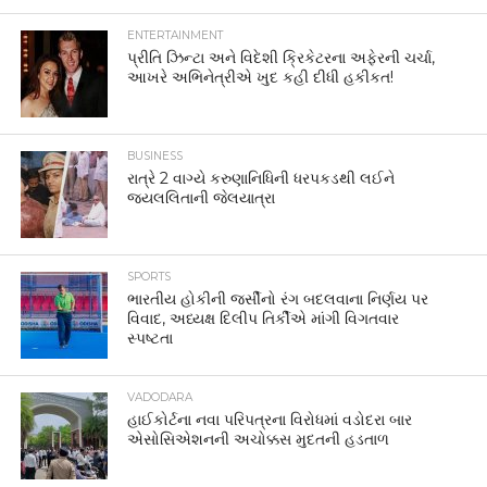
ENTERTAINMENT
પ્રીતિ ઝિન્ટા અને વિદેશી ક્રિકેટરના અફેરની ચર્ચા,
આખરે અભિનેત્રીએ ખુદ કહી દીધી હકીકત!
BUSINESS
રાત્રે 2 વાગ્યે કરુણાનિધિની ધરપકડથી લઈને
જયલલિતાની જેલયાત્રા
SPORTS
ભારતીય હોકીની જર્સીનો રંગ બદલવાના નિર્ણય પર
વિવાદ, અધ્યક્ષ દિલીપ તિર્કીએ માંગી વિગતવાર
સ્પષ્ટતા
VADODARA
હાઈકોર્ટના નવા પરિપત્રના વિરોધમાં વડોદરા બાર
એસોસિએશનની અચોક્કસ મુદતની હડતાળ