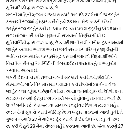
રાખીને પરીક્ષાના સમયપત્રકમાં ફેરફાર કરવામાં આવ્યો હોવાનું
યુનિવર્સિટી દ્વારા જણાવાયું છે.
મળતી માહિતી મુજબ રાજ્ય સરકારે અગાઉ 27 મેના રોજ જાહેર
કરાયેલી રજામાં ફેરફાર કરીને હવે 28 મેના રોજ બકરી ઈદની
જાહેર રજા જાહેર કરી છે. આ બદલાવને પગલે જીટીયુએ 28 મેના
રોજ યોજાનારી પરીક્ષા મુલતવી રાખવાનો નિર્ણય લીધો છે.
યુનિવર્સિટી દ્વારા જણાવાયું છે કે પરીક્ષાની નવી તારીખ ટૂંક સમયમાં
જાહેર કરવામાં આવશે અને તે અંગે સત્તાવાર પરિપત્ર જીટીયુની
અધિકૃત વેબસાઈટ પર પ્રસિદ્ધ કરવામાં આવશે. વિદ્યાર્થીઓને
નિયમિત રીતે યુનિવર્સિટીની વેબસાઈટ તપાસતા રહેવા અનુરોધ
કરવામાં આવ્યો છે.
બકરી ઈદના કારણે રાજ્યભરની સરકારી કચેરીઓ, શૈક્ષણિક
સંસ્થાઓ, બોર્ડ-નિગમો તથા પંચાયત કચેરીઓમાં 28 મેના રોજ
જાહેર રજા રહેશે. પરિણામે પરીક્ષા આયોજનમાં મુશ્કેલી ઊભી થતાં
સમયપત્રકમાં ફેરફાર અનિવાર્ય બન્યો હોવાનું માનવામાં આવે છે.
ઉલ્લેખનીય છે કે રાજ્યના સામાન્ય વહીવટ વિભાગ દ્વારા જાહેર
રજાઓમાં સુધારો કરતી નોટિફિકેશન બહાર પાડવામાં આવી હતી. તે
મુજબ અગાઉ 27 મે માટે જાહેર કરાયેલી ઈદ ઉલ અઝહાની રજા
રદ કરીને હવે 28 મેના રોજ જાહેર કરવામાં આવી છે. જેના કારણે 27