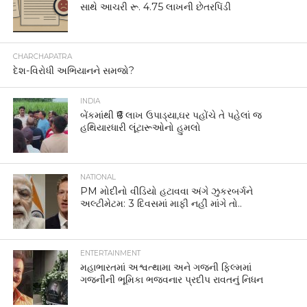
સાથે આચરી રૂ. 4.75 લાખની છેતરપિંડી
CHARCHAPATRA
દેશ-વિરોધી અભિયાનને સમજો?
INDIA
બેંકમાંથી ₹6 લાખ ઉપાડ્યા,ઘર પહોંચે તે પહેલાં જ
હથિયારધારી લૂંટારૂઓનો હુમલો
NATIONAL
PM મોદીનો વીડિયો હટાવવા અંગે ઝુકરબર્ગને
અલ્ટીમેટમ: 3 દિવસમાં માફી નહીં માંગે તો..
ENTERTAINMENT
મહાભારતમાં અશ્વત્થામા અને ગજની ફિલ્મમાં
ગજનીની ભૂમિકા ભજવનાર પ્રદીપ રાવતનું નિધન