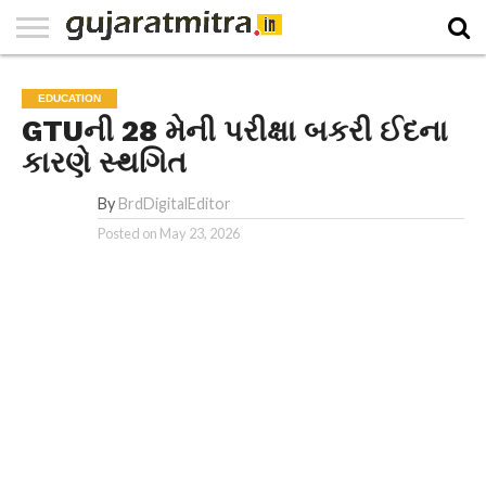
E-
PAPER
NATIONAL
WORLD
BUSINESS
SPORTS
GUJARAT
OPINION
MORE
EDUCATION
GTUની 28 મેની પરીક્ષા બકરી ઈદના
કારણે સ્થગિત
By
BrdDigitalEditor
Posted on
May 23, 2026