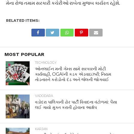
મેના રોજ તમામ સરકારી કચેરીઓ રાબેતા મુજબ કાર્યરત રહેશે.
RELATED ITEMS:
MOST POPULAR
TECHNOLOGY
ઓનલાઈન મની ગેમ્સ સામે સરકારની મોટી
કાર્યવાહી, OGAIની કડક એડવાઇઝરી; નિયમ
તોડનારને કરોડોનો દંડ અને જેલની જોગવાઈ
VADODARA
વડોદરા પાલિકાની ઢોર પાર્ટી વિવાદના વંટોળમાં: પૈસા
લઈ ગાયો મુક્ત કરાતી હોવાના આક્ષેપ
KARJAN