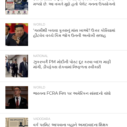
મળ્યો છે. આ વખતે મુદ્દો હતો પેલેટ ગનના ઉપયોગનો
WORLD
‘ગરમીથી બચવા કૂતરાનું માંસ ખાઓ’! ઉત્તર કોરિયામાં
હીટવેવ વચ્ચે કિમ જોંગ ઉનની અનોખી સલાહ
NATIONAL
ઝુકરબર્ગે PM મોદીની પોસ્ટ દૂર કરવા બદલ માફી
માંગી, ડીપફેક્સ રોકવામાં નિષ્ફળતા સ્વીકારી
WORLD
ભારતના FCRA બિલ પર અમેરિકન સાંસદનો વાંધો
VADODARA
વર્ક પરમિટ આપવાના બહાને અમદાવાદના શિક્ષક