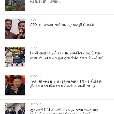
સુરક્ષા દીવાલ ધરાશાયી
INDIA
CJP આયોજકો સામે ચોતરફ કાનૂની ઘેરાબંધી
INDIA
દેશની સંસદમાં ફરી એકવાર રાજકીય ગરમાવો જોવા
મળ્યો છે. આ વખતે મુદ્દો હતો પેલેટ ગનના ઉપયોગનો
WORLD
‘ગરમીથી બચવા કૂતરાનું માંસ ખાઓ’! ઉત્તર કોરિયામાં
હીટવેવ વચ્ચે કિમ જોંગ ઉનની અનોખી સલાહ
NATIONAL
ઝુકરબર્ગે PM મોદીની પોસ્ટ દૂર કરવા બદલ માફી