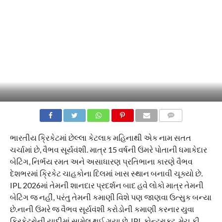
COMMENTS
ભારતીય ક્રિકેટમાં છેલ્લા કેટલાક મહિનાથી એક નામ સતત
ચર્ચામાં છે, વૈભવ સૂર્યવંશી. માત્ર 15 વર્ષની ઉંમરે પોતાની ધમાકેદાર
બેટિંગ, નિર્ભય રમત અને અસાધારણ પ્રતિભાના કારણે વૈભવ
દેશભરમાં ક્રિકેટ ચાહકોના દિલમાં ખાસ સ્થાન બનાવી ચૂક્યો છે.
IPL 2026માં તેમની શાનદાર પ્રદર્શન બાદ હવે લોકો માત્ર તેમની
બેટિંગ જ નહીં, પરંતુ તેમની કમાણી વિશે પણ જાણવા ઉત્સુક બન્યા
છે.નાની ઉંમરે જ વૈભવ સૂર્યવંશી કરોડોની કમાણી કરનાર યુવા
ક્રિકેટરોની યાદીમાં સામેલ થઈ ગયા છે. IPL કોન્ટ્રાક્ટ, મેચ ફી,