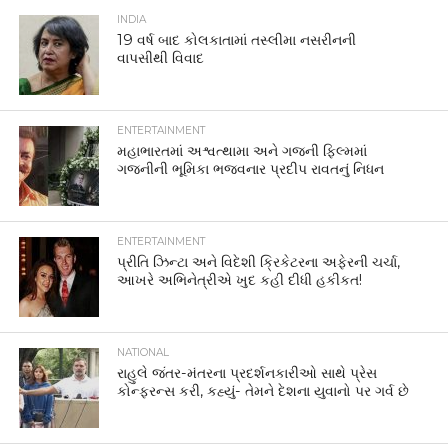
INDIA
19 વર્ષ બાદ કોલકાતામાં તસ્લીમા નસરીનની
વાપસીથી વિવાદ
ENTERTAINMENT
મહાભારતમાં અશ્વત્થામા અને ગજની ફિલ્મમાં
ગજનીની ભૂમિકા ભજવનાર પ્રદીપ રાવતનું નિધન
ENTERTAINMENT
પ્રીતિ ઝિન્ટા અને વિદેશી ક્રિકેટરના અફેરની ચર્ચા,
આખરે અભિનેત્રીએ ખુદ કહી દીધી હકીકત!
NATIONAL
રાહુલે જંતર-મંતરના પ્રદર્શનકારીઓ સાથે પ્રેસ
કોન્ફરન્સ કરી, કહ્યું- તેમને દેશના યુવાનો પર ગર્વ છે