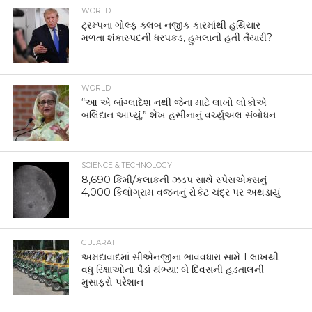
WORLD
ટ્રમ્પના ગોલ્ફ ક્લબ નજીક કારમાંથી હથિયાર
મળતા શંકાસ્પદની ધરપકડ, હુમલાની હતી તૈયારી?
WORLD
“આ એ બાંગ્લાદેશ નથી જેના માટે લાખો લોકોએ
બલિદાન આપ્યું,” શેખ હસીનાનું વર્ચ્યુઅલ સંબોધન
SCIENCE & TECHNOLOGY
8,690 કિમી/કલાકની ઝડપ સાથે સ્પેસએક્સનું
4,000 કિલોગ્રામ વજનનું રોકેટ ચંદ્ર પર અથડાયું
GUJARAT
અમદાવાદમાં સીએનજીના ભાવવધારા સામે 1 લાખથી
વધુ રિક્ષાઓના પૈડાં થંભ્યા: બે દિવસની હડતાલની
મુસાફરો પરેશાન