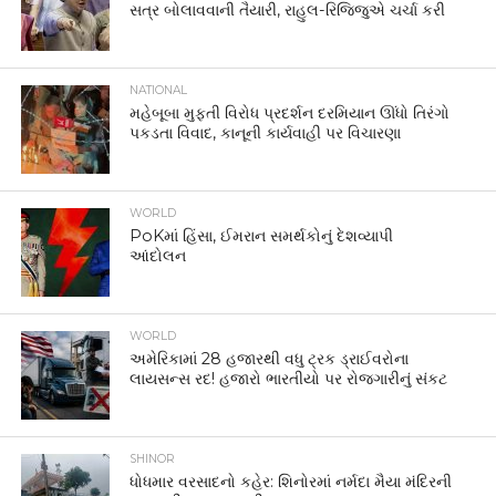
સત્ર બોલાવવાની તૈયારી, રાહુલ-રિજિજુએ ચર્ચા કરી
NATIONAL
મહેબૂબા મુફ્તી વિરોધ પ્રદર્શન દરમિયાન ઊંધો તિરંગો
પકડતા વિવાદ, કાનૂની કાર્યવાહી પર વિચારણા
WORLD
PoKમાં હિંસા, ઈમરાન સમર્થકોનું દેશવ્યાપી
આંદોલન
WORLD
અમેરિકામાં 28 હજારથી વધુ ટ્રક ડ્રાઈવરોના
લાયસન્સ રદ! હજારો ભારતીયો પર રોજગારીનું સંકટ
SHINOR
ધોધમાર વરસાદનો કહેર: શિનોરમાં નર્મદા મૈયા મંદિરની