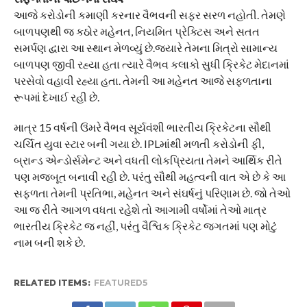
આજે કરોડોની કમાણી કરનાર વૈભવની સફર સરળ નહોતી. તેમણે
બાળપણથી જ કઠોર મહેનત, નિયમિત પ્રેક્ટિસ અને સતત
સમર્પણ દ્વારા આ સ્થાન મેળવ્યું છે.જ્યારે તેમના મિત્રો સામાન્ય
બાળપણ જીવી રહ્યા હતા ત્યારે વૈભવ કલાકો સુધી ક્રિકેટ મેદાનમાં
પરસેવો વહાવી રહ્યા હતા. તેમની આ મહેનત આજે સફળતાના
રૂપમાં દેખાઈ રહી છે.
માત્ર 15 વર્ષની ઉંમરે વૈભવ સૂર્યવંશી ભારતીય ક્રિકેટના સૌથી
ચર્ચિત યુવા સ્ટાર બની ગયા છે. IPLમાંથી મળતી કરોડોની ફી,
બ્રાન્ડ એન્ડોર્સમેન્ટ અને વધતી લોકપ્રિયતા તેમને આર્થિક રીતે
પણ મજબૂત બનાવી રહી છે. પરંતુ સૌથી મહત્વની વાત એ છે કે આ
સફળતા તેમની પ્રતિભા, મહેનત અને સંઘર્ષનું પરિણામ છે. જો તેઓ
આ જ રીતે આગળ વધતા રહેશે તો આગામી વર્ષોમાં તેઓ માત્ર
ભારતીય ક્રિકેટ જ નહીં, પરંતુ વૈશ્વિક ક્રિકેટ જગતમાં પણ મોટું
નામ બની શકે છે.
RELATED ITEMS:
FEATURED5