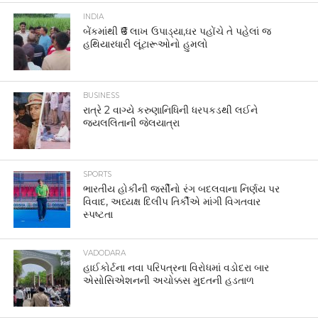
INDIA
બેંકમાંથી ₹6 લાખ ઉપાડ્યા,ઘર પહોંચે તે પહેલાં જ
હથિયારધારી લૂંટારૂઓનો હુમલો
BUSINESS
રાત્રે 2 વાગ્યે કરુણાનિધિની ધરપકડથી લઈને
જયલલિતાની જેલયાત્રા
SPORTS
ભારતીય હોકીની જર્સીનો રંગ બદલવાના નિર્ણય પર
વિવાદ, અધ્યક્ષ દિલીપ તિર્કીએ માંગી વિગતવાર
સ્પષ્ટતા
VADODARA
હાઈકોર્ટના નવા પરિપત્રના વિરોધમાં વડોદરા બાર
એસોસિએશનની અચોક્કસ મુદતની હડતાળ