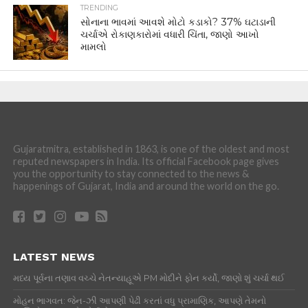
TRENDING
સોનાના ભાવમાં આવશે મોટો કડાકો? 37% ઘટાડાની
ચર્ચાએ રોકાણકારોમાં વધારી ચિંતા, જાણો આખો
મામલો
Gujaratmitra, established in 1863, is one of the oldest and most
reputed newspapers in India. Its official Facebook page gives
you the opportunity to stay connected to the news &
happenings of Gujarat, India and around the world on the go.
LATEST NEWS
મધ્ય પૂર્વના તણાવ વચ્ચે નેતન્યાહૂએ PM મોદીને ફોન કર્યો, જાણો શું ચર્ચા થઈ
મોહન ભાગવત: જેન-ઝી આપણી પેઢી કરતાં વધુ પ્રામાણિક, આપણે તેમનો