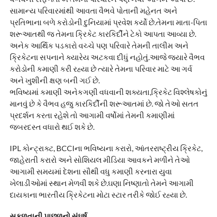
સામાન્ય પરિવારમાંથી આવતા વૈભવે પોતાની મહેનત અને
પ્રતિભાના બળે કરોડોની દુનિયામાં પ્રવેશ કર્યો છે.તેમના માતા-પિતા
શરૂઆતથી જ તેમના ક્રિકેટ કારકિર્દીને ટેકો આપતા આવ્યા છે.
અનેક આર્થિક પડકારો વચ્ચે પણ પરિવારે તેમની તાલીમ અને
ક્રિકેટના સપનાને ક્યારેય અટકવા દીધું નહોતું.આજે જ્યારે વૈભવ
કરોડોની કમાણી કરી રહ્યા છે ત્યારે તેમના પરિવાર માટે આ ગર્વ
અને ખુશીની ક્ષણ બની ગઈ છે.
ભવિષ્યમાં કમાણી અનેકગણી વધવાની શક્યતા,ક્રિકેટ વિશ્લેષકોનું
માનવું છે કે વૈભવ હજુ કારકિર્દીની શરૂઆતમાં છે. જો તેઓ સતત
પ્રદર્શન કરતા રહેશે તો આગામી વર્ષોમાં તેમની કમાણીમાં
જબરદસ્ત વધારો થઈ શકે છે.
IPL કોન્ટ્રાક્ટ, BCCIના ભવિષ્યના કરારો, આંતરરાષ્ટ્રીય ક્રિકેટ,
જાહેરાતી કરારો અને સોશિયલ મીડિયા આવકને મળીને તેઓ
આગામી સમયમાં દેશના સૌથી વધુ કમાણી કરનારા યુવા
ખેલાડીઓમાં સ્થાન મેળવી શકે છે.ઘણા નિષ્ણાતો તેમને આગામી
દાયકાના ભારતીય ક્રિકેટના મોટા સ્ટાર તરીકે જોઈ રહ્યા છે.
સફળતાની પાછળનો સંઘર્ષ