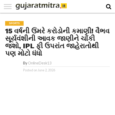
E-
PAPER
NATIONAL
WORLD
BUSINESS
SPORTS
GUJARAT
OPINION
MORE
SPORTS
15 વર્ષની ઉંમરે કરોડોની કમાણી! વૈભવ
સૂર્યવંશીની આવક જાણીને ચોંકી
જશો, IPL ફી ઉપરાંત જાહેરાતોથી
પણ મોટો ધંધો
By
OnlineDesk13
Posted on
June 2, 2026