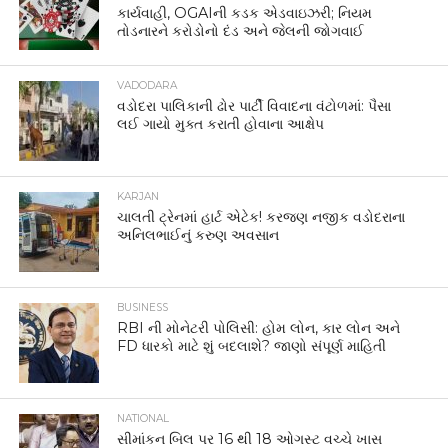
કાર્યવાહી, OGAIની કડક એડવાઇઝરી; નિયમ
તોડનારને કરોડોનો દંડ અને જેલની જોગવાઈ
VADODARA
વડોદરા પાલિકાની ઢોર પાર્ટી વિવાદના વંટોળમાં: પૈસા
લઈ ગાયો મુક્ત કરાતી હોવાના આક્ષેપ
KARJAN
ચાલતી ટ્રેનમાં હાર્ટ એટેક! કરજણ નજીક વડોદરાના
અનિલભાઈનું કરુણ અવસાન
BUSINESS
RBI ની મોનેટરી પોલિસી: હોમ લોન, કાર લોન અને
FD ધારકો માટે શું બદલાશે? જાણો સંપૂર્ણ માહિતી
NATIONAL
સીમાંકન બિલ પર 16 થી 18 ઓગસ્ટ વચ્ચે ખાસ