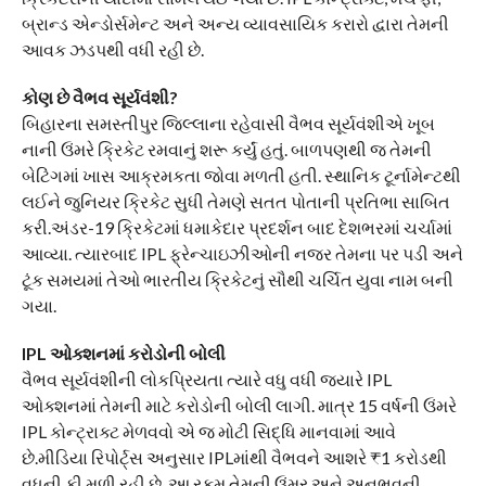
બ્રાન્ડ એન્ડોર્સમેન્ટ અને અન્ય વ્યાવસાયિક કરારો દ્વારા તેમની
આવક ઝડપથી વધી રહી છે.
કોણ છે વૈભવ સૂર્યવંશી?
બિહારના સમસ્તીપુર જિલ્લાના રહેવાસી વૈભવ સૂર્યવંશીએ ખૂબ
નાની ઉંમરે ક્રિકેટ રમવાનું શરૂ કર્યું હતું. બાળપણથી જ તેમની
બેટિંગમાં ખાસ આક્રમકતા જોવા મળતી હતી. સ્થાનિક ટૂર્નામેન્ટથી
લઈને જુનિયર ક્રિકેટ સુધી તેમણે સતત પોતાની પ્રતિભા સાબિત
કરી.અંડર-19 ક્રિકેટમાં ધમાકેદાર પ્રદર્શન બાદ દેશભરમાં ચર્ચામાં
આવ્યા. ત્યારબાદ IPL ફ્રેન્ચાઇઝીઓની નજર તેમના પર પડી અને
ટૂંક સમયમાં તેઓ ભારતીય ક્રિકેટનું સૌથી ચર્ચિત યુવા નામ બની
ગયા.
IPL ઓક્શનમાં કરોડોની બોલી
વૈભવ સૂર્યવંશીની લોકપ્રિયતા ત્યારે વધુ વધી જ્યારે IPL
ઓક્શનમાં તેમની માટે કરોડોની બોલી લાગી. માત્ર 15 વર્ષની ઉંમરે
IPL કોન્ટ્રાક્ટ મેળવવો એ જ મોટી સિદ્ધિ માનવામાં આવે
છે.મીડિયા રિપોર્ટ્સ અનુસાર IPLમાંથી વૈભવને આશરે ₹1 કરોડથી
વધુની ફી મળી રહી છે. આ રકમ તેમની ઉંમર અને અનુભવની