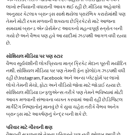
લાખો રૂપિયાની વધારાની આવક થઈ રહી છે. મીડિયા અહેવાલો
અનુસાર કેટલાક બ્રાન્ડ્સ સાથે થયેલા પ્રારંભિક કરારોમાંથી પણ
તેમને મોટી રકમ મળવાની શક્યતા છે.ક્રિકેટરો માટે આજના
સમયમાં બ્રાન્ડ એન્ડોર્સમેન્ટ આવકનો મહત્વપૂર્ણ સ્ત્રોત બની
ગયો છે અને વૈભવ પણ હવે આ યાદીમાં ઝડપથી આગળ વધી રહ્યા
છે.
સોશિયલ મીડિયા પર પણ સ્ટાર
વૈભવ સૂર્યવંશીની લોકપ્રિયતા માત્ર ક્રિકેટ મેદાન પૂરતી મર્યાદિત
નથી. સોશિયલ મીડિયા પર પણ તેમની ફેન ફોલોઇંગ ઝડપથી વધી
રહી છે.Instagram, Facebook અને અન્ય પ્લેટફોર્મ પર લાખો
લોકો તેમની મેચો, ફોટા અને વીડિયો જોવા માટે જોડાઈ રહ્યા છે.
સોશિયલ મીડિયા ઇન્ફ્લુએન્સ તરીકે પણ તેમને ભવિષ્યમાં મોટી
આવક મળવાની સંભાવના વ્યક્ત કરવામાં આવી રહી છે.ડિજિટલ
માર્કેટિંગ નિષ્ણાતોનું માનવું છે કે યુવા ચહેરા તરીકે વૈભવ અનેક
બ્રાન્ડ્સ માટે આકર્ષણનું કેન્દ્ર બની શકે છે.
પરિવાર માટે ગૌરવની ક્ષણ
વૈભવની સફળતાએ તેમના પરિવારને પણ નવી ઓળખ આપી છે.