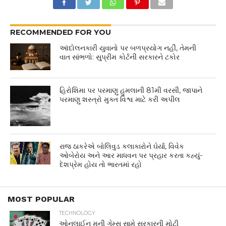
RECOMMENDED FOR YOU
આંદોલનકારી યુવાનો પર બળપ્રયોગ નહીં, તેમની
વાત સાંભળો: સુપ્રીમ કોર્ટની સરકારને ટકોર
હિરોશિમા પર પરમાણુ હુમલાની 81મી વરસી, જાપાને
પરમાણુ શસ્ત્રો મુક્ત વિશ્વ માટે કરી અપીલ
રાજ ઠાકરેએ બોલિવુડ કલાકારોને ઘેર્યા, વિવેક
ઓબેરોય અને આર માધવન પર પ્રહાર કરતા કહ્યું-
દેશપ્રેમ હોય તો ભારતમાં રહો
MOST POPULAR
TECHNOLOGY
ઓનલાઈન મની ગેમ્સ સામે સરકારની મોટી