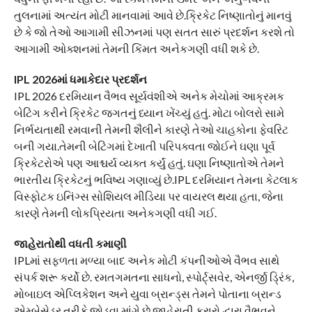
તુલનામાં અત્યંત મોટી માનવામાં આવે છે.ક્રિકેટ નિષ્ણાતોનું માનવું
છે કે જો તેઓ આગામી સીઝનમાં પણ સતત સારું પ્રદર્શન કરશે તો
આગામી ઓક્શનમાં તેમની કિંમત અનેકગણી વધી શકે છે.
IPL 2026માં ધમાકેદાર પ્રદર્શન
IPL 2026 દરમિયાન વૈભવ સૂર્યવંશીએ અનેક મેચોમાં આક્રમક
બેટિંગ કરીને ક્રિકેટ જગતનું ધ્યાન ખેંચ્યું હતું. મોટા બોલરો સામે
નિર્ભયતાથી રમવાની તેમની શૈલીને કારણે તેઓ ચાહકોના ફેવરિટ
બની ગયા.તેમની બેટિંગમાં દેખાતી પરિપક્વતા જોઈને ઘણા પૂર્વ
ક્રિકેટરોએ પણ આશ્ચર્ય વ્યક્ત કર્યું હતું. ઘણા નિષ્ણાતોએ તેમને
ભારતીય ક્રિકેટનું ભવિષ્ય ગણાવ્યું છે.IPL દરમિયાન તેમના કેટલાક
વિસ્ફોટક ઇનિંગ્સ સોશિયલ મીડિયા પર વાયરલ થયા હતા, જેના
કારણે તેમની લોકપ્રિયતા અનેકગણી વધી ગઈ.
જાહેરાતોથી વધતી કમાણી
IPLમાં સફળતા મળ્યા બાદ અનેક મોટી કંપનીઓએ વૈભવ સાથે
સંપર્ક શરૂ કર્યો છે. રમતગમતના સાધનો, સ્પોર્ટ્સવેર, એનર્જી ડ્રિંક,
મોબાઇલ એપ્લિકેશન અને યુવા બ્રાન્ડ્સ તેમને પોતાના બ્રાન્ડ
એમ્બેસેડર તરીકે જોડવા માંગે છે.જાહેરાતી કરારો દ્વારા વૈભવને