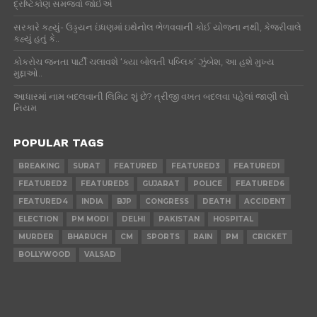
દ્રષ્ટિકોણ સમજવો જોઈએ
સરકારે કહ્યું- ઉડ્ડયન ઇંધણમાં ઇથેનોલ ભેળવવાની કોઈ યોજના નથી, કેજરીવાલે
કહ્યું હતું કે..
કોકરોચ જનતા પાર્ટી ચલાવશે ‘ક્યા બોલતી પબ્લિક’ ઝુંબેશ, આ હશે મુખ્ય
મુદ્દાઓ..
આધારમાં નામ બદલવાની લિમિટ શું છે? ત્રીજી વખત બદલવા પહેલાં જાણી લો
નિયમ
POPULAR TAGS
BREAKING
SURAT
FEATURED
FEATURED3
FEATURED1
FEATURED2
FEATURED5
GUJARAT
POLICE
FEATURED6
FEATURED4
INDIA
BJP
CONGRESS
DEATH
ACCIDENT
ELECTION
PM MODI
DELHI
PAKISTAN
HOSPITAL
MURDER
BHARUCH
CM
SPORTS
RAIN
PM
CRICKET
BOLLYWOOD
VALSAD