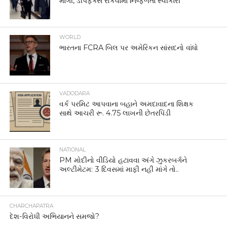
માંગી, ડીપફેક્સ રોકવામાં નિષ્ફળતા સ્વીકારી
WORLD
ભારતના FCRA બિલ પર અમેરિકન સાંસદનો વાંધો
VADODARA
વર્ક પરમિટ આપવાના બહાને અમદાવાદના શિક્ષક
સાથે આચરી રૂ. 4.75 લાખની છેતરપિંડી
NATIONAL
PM મોદીનો વીડિયો હટાવવા અંગે ઝુકરબર્ગને
અલ્ટીમેટમ: 3 દિવસમાં માફી નહીં માંગે તો..
CHARCHAPATRA
દેશ-વિરોધી અભિયાનને સમજો?