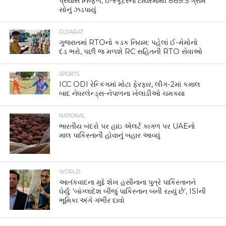
પ્રયાસ નિષ્ફળ, ઇ-સ્કૂટરના ટાયરમાંથી 869.5 ગ્રામ
સોનું ઝડપાયું
GUJARAT
ગુજરાતમાં RTOનો કડક નિયમ: પહેલાં ઈ-મેમોનો
દંડ ભરો, પછી જ મળશે RC સહિતની RTO સેવાઓ
SPORTS
ICC ODI રેન્કિંગમાં મોટા ફેરફાર, લીગ-2માં કમાલ
બાદ નેધરલેન્ડ્સ-નેપાળના ખેલાડીઓ ચમક્યા
NATIONAL
ભારતીય બંદરો પર હાઇ એલર્ટ કાગળ પર UAEનો
માલ પાકિસ્તાની હોવાનું બહાર આવ્યું
WORLD
આતંકવાદના મુદ્દે શેખ હસીનાના પુત્રે પાકિસ્તાનને
ઘેર્યું: ‘બાંગ્લાદેશ બીજું પાકિસ્તાન બની રહ્યું છે’, ISIની
ભૂમિકા અંગે ગંભીર દાવો