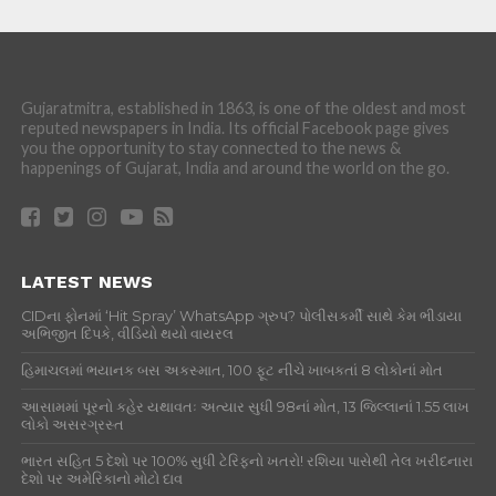
Gujaratmitra, established in 1863, is one of the oldest and most
reputed newspapers in India. Its official Facebook page gives
you the opportunity to stay connected to the news &
happenings of Gujarat, India and around the world on the go.
LATEST NEWS
CIDના ફોનમાં ‘Hit Spray’ WhatsApp ગ્રુપ? પોલીસકર્મી સાથે કેમ ભીડાયા
અભિજીત દિપકે, વીડિયો થયો વાયરલ
હિમાચલમાં ભયાનક બસ અકસ્માત, 100 ફૂટ નીચે ખાબકતાં 8 લોકોનાં મોત
આસામમાં પૂરનો કહેર યથાવતઃ અત્યાર સુધી 98નાં મોત, 13 જિલ્લાનાં 1.55 લાખ
લોકો અસરગ્રસ્ત
ભારત સહિત 5 દેશો પર 100% સુધી ટેરિફનો ખતરો! રશિયા પાસેથી તેલ ખરીદનારા
દેશો પર અમેરિકાનો મોટો દાવ