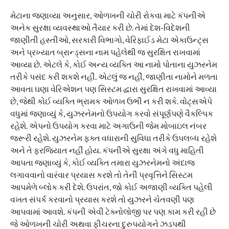
મેટાના જણાવ્યા અનુસાર, ઓળખની ચોરી રોકવા માટે કંપનીએ
અનેક સુરક્ષા વ્યવસ્થાઓ તૈયાર કરી છે. તેમાં દેશ-વિદેશની
જાણીતી હસ્તીઓ, સરકારી વિભાગો, વેરિફાઈડ મેટા એકાઉન્ટ્સ
અને પ્રખ્યાત બ્રાન્ડ્સના નામ પહેલેથી જ સુરક્ષિત રાખવામાં
આવ્યા છે. એટલે કે, કોઈ અન્ય વ્યક્તિ આ નામો પોતાના યુઝરનેમ
તરીકે પસંદ કરી શકશે નહીં. એટલું જ નહીં, જાણીતા નામોને મળતા
આવતા ઘણા વેરિએશન પણ સિસ્ટમ દ્વારા સુરક્ષિત રાખવામાં આવ્યા
છે, જેથી કોઈ વ્યક્તિ ભ્રામક ઓળખ ઉભી ન કરી શકે. વોટ્સએપે
વધુમાં જણાવ્યું કે, યુઝરનેમનો ઉપયોગ કરવો સંપૂર્ણપણે વૈકલ્પિક
રહેશે. એપનો ઉપયોગ કરવા માટે અગાઉની જેમ મોબાઇલ નંબર
જરૂરી રહેશે. યુઝરનેમ ફક્ત વધારાની સુવિધા તરીકે ઉપલબ્ધ રહેશે
અને તે ફરજિયાત નહીં હોય. કંપનીએ સુરક્ષા અંગે વધુ માહિતી
આપતા જણાવ્યું કે, કોઈ વ્યક્તિ તમારા યુઝરનેમનો અંદાજ
લગાવવાનો વારંવાર પ્રયાસ કરશે તો તેની પ્રવૃત્તિને સિસ્ટમ
આપમેળે બ્લોક કરી દેશે. ઉપરાંત, જો કોઈ અજાણી વ્યક્તિ પહેલી
વખત સંપર્ક કરવાનો પ્રયાસ કરશે તો યુઝરને ચેતવણી પણ
આપવામાં આવશે. કંપની એવી ટેક્નોલોજી પર પણ કામ કરી રહી છે
જે ઓળખની ચોરી અથવા ફીચરના દુરુપયોગને ઝડપથી