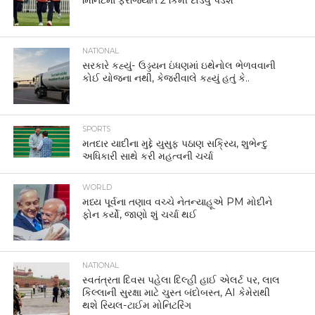
મિનિટમાં ફરજિયાત 2 કિમી દોડવું પડશે
NATIONAL
સરકારે કહ્યું- ઉડ્ડયન ઇંધણમાં ઇથેનોલ ભેળવવાની
કોઈ યોજના નથી, કેજરીવાલે કહ્યું હતું કે..
SPORTS
મતદાર યાદીના મુદ્દે યુસુફ પઠાણ સક્રિય, શુભેન્દુ
અધિકારી સાથે કરી મહત્વની ચર્ચા
WORLD
મધ્ય પૂર્વના તણાવ વચ્ચે નેતન્યાહૂએ PM મોદીને
ફોન કર્યો, જાણો શું ચર્ચા થઈ
NATIONAL
સ્વતંત્રતા દિવસ પહેલા દિલ્હી હાઈ એલર્ટ પર, લાલ
કિલ્લાની સુરક્ષા માટે ચુસ્ત બંદોબસ્ત, AI કેમેરાથી
થશે રિયલ-ટાઈમ મોનિટરિંગ