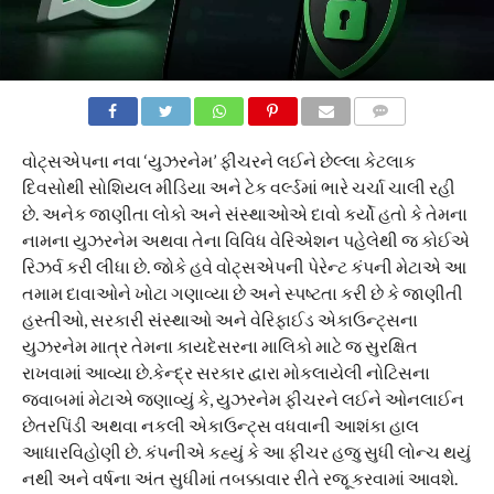
COMMENTS
વોટ્સએપના નવા ‘યુઝરનેમ’ ફીચરને લઈને છેલ્લા કેટલાક
દિવસોથી સોશિયલ મીડિયા અને ટેક વર્લ્ડમાં ભારે ચર્ચા ચાલી રહી
છે. અનેક જાણીતા લોકો અને સંસ્થાઓએ દાવો કર્યો હતો કે તેમના
નામના યુઝરનેમ અથવા તેના વિવિધ વેરિએશન પહેલેથી જ કોઈએ
રિઝર્વ કરી લીધા છે. જોકે હવે વોટ્સએપની પેરેન્ટ કંપની મેટાએ આ
તમામ દાવાઓને ખોટા ગણાવ્યા છે અને સ્પષ્ટતા કરી છે કે જાણીતી
હસ્તીઓ, સરકારી સંસ્થાઓ અને વેરિફાઈડ એકાઉન્ટ્સના
યુઝરનેમ માત્ર તેમના કાયદેસરના માલિકો માટે જ સુરક્ષિત
રાખવામાં આવ્યા છે.કેન્દ્ર સરકાર દ્વારા મોકલાયેલી નોટિસના
જવાબમાં મેટાએ જણાવ્યું કે, યુઝરનેમ ફીચરને લઈને ઓનલાઈન
છેતરપિંડી અથવા નકલી એકાઉન્ટ્સ વધવાની આશંકા હાલ
આધારવિહોણી છે. કંપનીએ કહ્યું કે આ ફીચર હજુ સુધી લોન્ચ થયું
નથી અને વર્ષના અંત સુધીમાં તબક્કાવાર રીતે રજૂ કરવામાં આવશે.