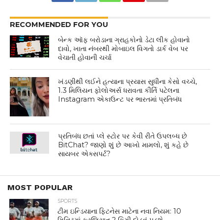
RECOMMENDED FOR YOU
બેન્ક ઑફ બરોડાના ગ્રાહકોનો ડેટા લીક હોવાનો
દાવો, ખાતા નંબરથી મોબાઇલ વિગતો ડાર્ક વેબ પર
વેચાતી હોવાની ચર્ચા
ખંડણીથી લઈને હત્યાના પ્રયાસ સુધીના કેસો વચ્ચે,
1.3 મિલિયન ફોલોઅર્સ ધરાવતા કીર્તિ પટેલના
Instagram એકાઉન્ટ પર ભારતમાં પ્રતિબંધ
પ્રતિબંધ છતાં પ્લે સ્ટોર પર કેવી રીતે ઉપલબ્ધ છે
BitChat? જાણો શું છે આખો મામલો, શું કહે છે
સાયબર એક્સપર્ટ?
MOST POPULAR
SPORTS
ટીમ ઇન્ડિયાના ફિટનેસ માટેના નવા નિયમ: 10