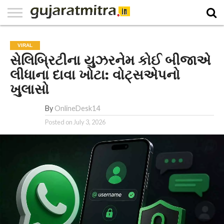
E-
PAPER
NATIONAL
WORLD
BUSINESS
SPORTS
GUJARAT
OPINION
MORE
VIRAL
સેલિબ્રિટીના યુઝરનેમ કોઈ બીજાએ
લીધાના દાવા ખોટા: વોટ્સએપનો
ખુલાસો
By
OnlineDesk14
Posted on
July 3, 2026