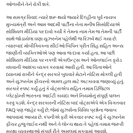
ઓળખીને તેને રોકી શકે.
આ સમગ્ર વિવાદ ત્યારે શરૂ થયો જ્યારે દિલ્હીના પૂર્વ નાયબ
મુખ્યમંત્રી અને આમ આદમી પાર્ટીના નેતા મનીષ સિસોદિયાએ
સોશિયલ મીડિયા પર દાવો કર્યો કે તેમના નામ તેમ જ તેમની પાર્ટી
સાથે જોડાયેલા ઘણા યુઝરનેમ પહેલેથી જ રિઝર્વ થઈ ગયા છે.
ત્યારબાદ મોબીક્વિકના સીઈઓ બિપિન પ્રીત સિંહ સહિત અન્ય
જાણીતી વ્યક્તિઓએ પણ આવા જ દાવા કર્યા હતા. આ પછી
સોશિયલ મીડિયા પર નકલી એકાઉન્ટ્સ અને ઓનલાઈન ફ્રોડ
વધવાની આશંકા વ્યક્ત કરવામાં આવી હતી. આ ચિંતાઓને
ધ્યાનમાં રાખીને કેન્દ્ર સરકારે બુધવારે મેટાને નોટિસ મોકલી હતી
અને યુઝરનેમ ફીચરનો અમલ હાલ માટે અટકાવવા જણાવ્યું હતું.
સરકારે સ્પષ્ટ કર્યું હતું કે વોટ્સએપ સહિત તમામ ડિજિટલ
પ્લેટફોર્મ્સે ભારતના આઈટી કાયદા અને નિયમોનું સંપૂર્ણ પાલન
કરવું પડશે. કેન્દ્ર સરકારની નોટિસ બાદ વોટ્સએપે એક વિગતવાર
FAQ પણ જાહેર કર્યું છે, જેમાં યુઝર્સના વિવિધ પ્રશ્નોના જવાબ
આપવામાં આવ્યા છે. કંપનીએ ફરી એકવાર સ્પષ્ટ કર્યું કે યુઝરનેમ
ફીચર હજુ લાઈવ નથી અને તે લોન્ચ થાય તે પહેલાં તમામ જરૂરી
સુરક્ષા વ્યવસ્થાઓ સંપૂર્ણ રીતે અમલમાં મૂકવામાં આવશે.