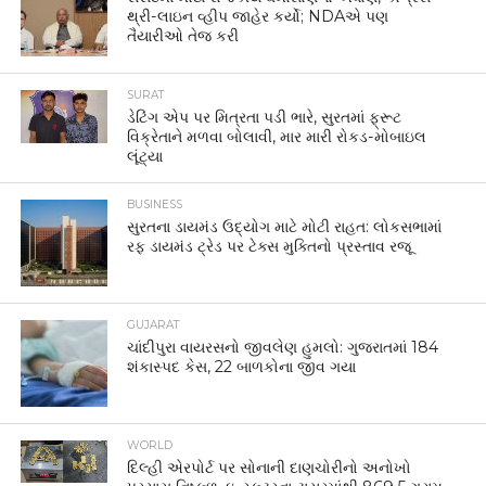
થ્રી-લાઇન વ્હીપ જાહેર કર્યો; NDAએ પણ
તૈયારીઓ તેજ કરી
SURAT
ડેટિંગ એપ પર મિત્રતા પડી ભારે, સુરતમાં ફ્રૂટ
વિક્રેતાને મળવા બોલાવી, માર મારી રોકડ-મોબાઇલ
લૂંટ્યા
BUSINESS
સુરતના ડાયમંડ ઉદ્યોગ માટે મોટી રાહત: લોકસભામાં
રફ ડાયમંડ ટ્રેડ પર ટેક્સ મુક્તિનો પ્રસ્તાવ રજૂ
GUJARAT
ચાંદીપુરા વાયરસનો જીવલેણ હુમલો: ગુજરાતમાં 184
શંકાસ્પદ કેસ, 22 બાળકોના જીવ ગયા
WORLD
દિલ્હી એરપોર્ટ પર સોનાની દાણચોરીનો અનોખો