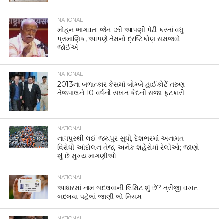
NATIONAL
મોહન ભાગવત: જેન-ઝી આપણી પેઢી કરતાં વધુ
પ્રામાણિક, આપણે તેમનો દ્રષ્ટિકોણ સમજવો
જોઈએ
NATIONAL
2013ના બળાત્કાર કેસમાં બોમ્બે હાઈકોર્ટે તરુણ
તેજપાલને 10 વર્ષની સખત કેદની સજા ફટકારી
NATIONAL
નાગપુરથી લઈ જયપુર સુધી, દેશભરમાં અનામત
વિરોધી આંદોલન તેજ, અનેક શહેરોમાં રેલીઓ; જાણો
શું છે મુખ્ય માગણીઓ
NATIONAL
આધારમાં નામ બદલવાની લિમિટ શું છે? ત્રીજી વખત
બદલવા પહેલાં જાણી લો નિયમ
NATIONAL