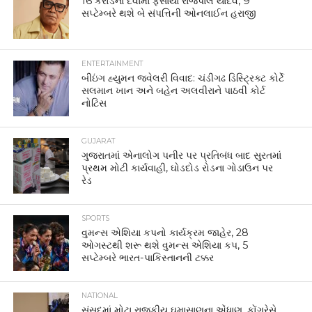
16 કરોડના દેવામાં ફસાયા રાજપાલ યાદવ, 9
સપ્ટેમ્બરે થશે બે સંપત્તિની ઓનલાઈન હરાજી
ENTERTAINMENT
બીઇંગ હ્યુમન જ્વેલરી વિવાદ: ચંડીગઢ ડિસ્ટ્રિક્ટ કોર્ટે
સલમાન ખાન અને બહેન અલવીરાને પાઠવી કોર્ટ
નોટિસ
GUJARAT
ગુજરાતમાં એનાલોગ પનીર પર પ્રતિબંધ બાદ સુરતમાં
પ્રથમ મોટી કાર્યવાહી, ઘોડદોડ રોડના ગોડાઉન પર
રેડ
SPORTS
વુમન્સ એશિયા કપનો કાર્યક્રમ જાહેર, 28
ઓગસ્ટથી શરૂ થશે વુમન્સ એશિયા કપ, 5
સપ્ટેમ્બરે ભારત-પાકિસ્તાનની ટક્કર
NATIONAL
સંસદમાં મોટા રાજકીય ઘમાસાણના એંધાણ, કોંગ્રેસે