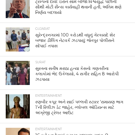
ટ્રમ્પનો દાવો: ઇરાન સામે બીજા વિશ્વયુદ્ધ પછીની
સૌથી મોટી સૈન્ય કાર્યવાહી થવાની હતી, અંતિમ ક્ષણે
નિર્ણય બદલાયો
GUJARAT
સુરેન્દ્રનગરમાં 100 કરોડથી વધુનું ગેરકાયદે શેર
બજાર ડીલિંગ નેટવર્ક ઝડપાયું: જેતપુર પોલીસને
સોંપાઈ તપાસ
SURAT
સુરતના સતીષ મરાઠા હત્યા કેસનો ગણતરીના
કલાકોમાં ભેદ ઉકેલાયો, 4 સગીર સહિત 8 આરોપી
ઝડપાયા
ENTERTAINMENT
રણબીર કપૂર અને સાઈ પલ્લવી સ્ટારર ‘રામાયણ ભાગ
1’ની રિલીઝ ડેટ જાહેર, ગ્લોબલ ઓડિયન્સ માટે
અંગ્રેજી ટ્રેલર આઉટ
ENTERTAINMENT