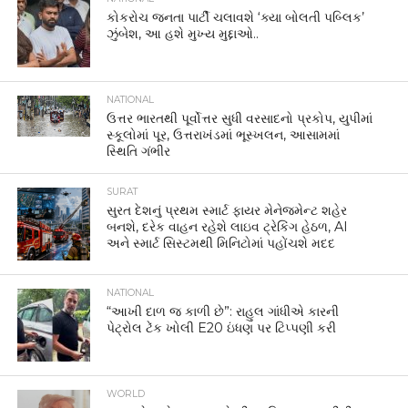
કોકરોચ જનતા પાર્ટી ચલાવશે ‘ક્યા બોલતી પબ્લિક’
ઝુંબેશ, આ હશે મુખ્ય મુદ્દાઓ..
NATIONAL
ઉત્તર ભારતથી પૂર્વોત્તર સુધી વરસાદનો પ્રકોપ, યુપીમાં
સ્કૂલોમાં પૂર, ઉત્તરાખંડમાં ભૂસ્ખલન, આસામમાં
સ્થિતિ ગંભીર
SURAT
સુરત દેશનું પ્રથમ સ્માર્ટ ફાયર મેનેજમેન્ટ શહેર
બનશે, દરેક વાહન રહેશે લાઇવ ટ્રેકિંગ હેઠળ, AI
અને સ્માર્ટ સિસ્ટમથી મિનિટોમાં પહોંચશે મદદ
NATIONAL
“આખી દાળ જ કાળી છે”: રાહુલ ગાંધીએ કારની
પેટ્રોલ ટેંક ખોલી E20 ઇંધણ પર ટિપ્પણી કરી
WORLD