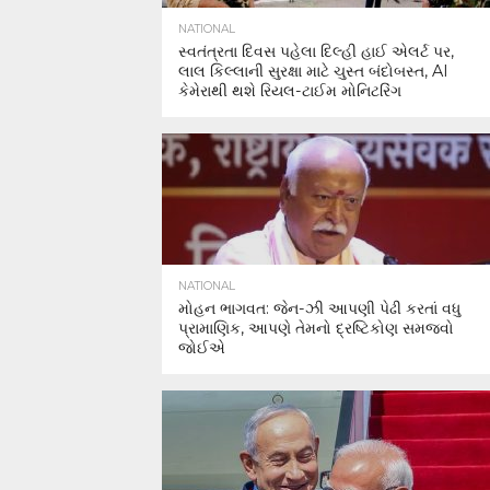
NATIONAL
સ્વતંત્રતા દિવસ પહેલા દિલ્હી હાઈ એલર્ટ પર,
લાલ કિલ્લાની સુરક્ષા માટે ચુસ્ત બંદોબસ્ત, AI
કેમેરાથી થશે રિયલ-ટાઈમ મોનિટરિંગ
NATIONAL
મોહન ભાગવત: જેન-ઝી આપણી પેઢી કરતાં વધુ
પ્રામાણિક, આપણે તેમનો દ્રષ્ટિકોણ સમજવો
જોઈએ