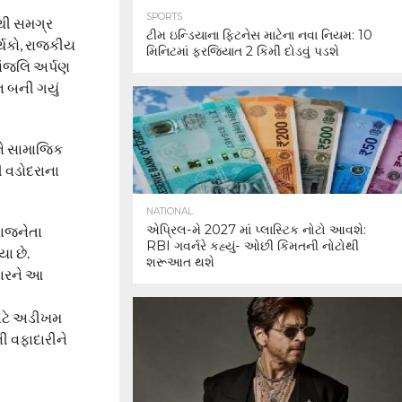
SPORTS
નથી સમગ્ર
ટીમ ઇન્ડિયાના ફિટનેસ માટેના નવા નિયમ: 10
ર્થકો, રાજકીય
મિનિટમાં ફરજિયાત 2 કિમી દોડવું પડશે
પાંજલિ અર્પણ
 બની ગયું
અને સામાજિક
ી વડોદરાના
NATIONAL
એપ્રિલ-મે 2027 માં પ્લાસ્ટિક નોટો આવશે:
રાજનેતા
RBI ગવર્નરે કહ્યું- ઓછી કિંમતની નોટોથી
ા છે.
શરૂઆત થશે
વારને આ
 માટે અડીખમ
ી વફાદારીને