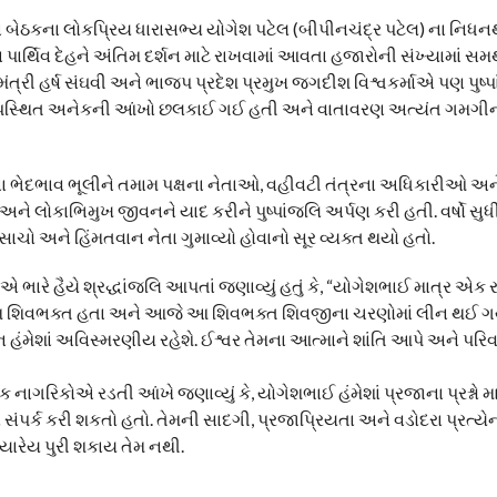
ા બેઠકના લોકપ્રિય ધારાસભ્ય યોગેશ પટેલ (બીપીનચંદ્ર પટેલ) ના નિધ
ા પાર્થિવ દેહને અંતિમ દર્શન માટે રાખવામાં આવતા હજારોની સંખ્યામાં સમ
્રી હર્ષ સંઘવી અને ભાજપ પ્રદેશ પ્રમુખ જગદીશ વિશ્વકર્માએ પણ પુષ્
ે ઉપસ્થિત અનેકની આંખો છલકાઈ ગઈ હતી અને વાતાવરણ અત્યંત ગમગીન
ક્ષોના ભેદભાવ ભૂલીને તમામ પક્ષના નેતાઓ, વહીવટી તંત્રના અધિકારીઓ 
ે લોકાભિમુખ જીવનને યાદ કરીને પુષ્પાંજલિ અર્પણ કરી હતી. વર્ષો સુધ
અને હિંમતવાન નેતા ગુમાવ્યો હોવાનો સૂર વ્યક્ત થયો હતો.
ભારે હૈયે શ્રદ્ધાંજલિ આપતાં જણાવ્યું હતું કે, “યોગેશભાઈ માત્ર એક 
ઓ પરમ શિવભક્ત હતા અને આજે આ શિવભક્ત શિવજીના ચરણોમાં લીન થઈ ગય
 હંમેશાં અવિસ્મરણીય રહેશે. ઈશ્વર તેમના આત્માને શાંતિ આપે અને પરિ
 નાગરિકોએ રડતી આંખે જણાવ્યું કે, યોગેશભાઈ હંમેશાં પ્રજાના પ્રશ્નો
સંપર્ક કરી શકતો હતો. તેમની સાદગી, પ્રજાપ્રિયતા અને વડોદરા પ્રત્યેન
યારેય પુરી શકાય તેમ નથી.