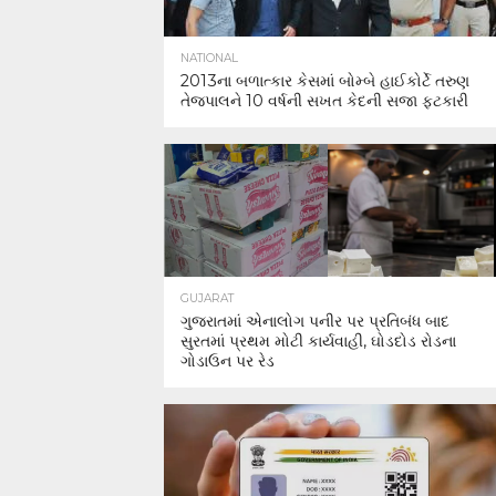
NATIONAL
2013ના બળાત્કાર કેસમાં બોમ્બે હાઈકોર્ટે તરુણ
તેજપાલને 10 વર્ષની સખત કેદની સજા ફટકારી
GUJARAT
ગુજરાતમાં એનાલોગ પનીર પર પ્રતિબંધ બાદ
સુરતમાં પ્રથમ મોટી કાર્યવાહી, ઘોડદોડ રોડના
ગોડાઉન પર રેડ