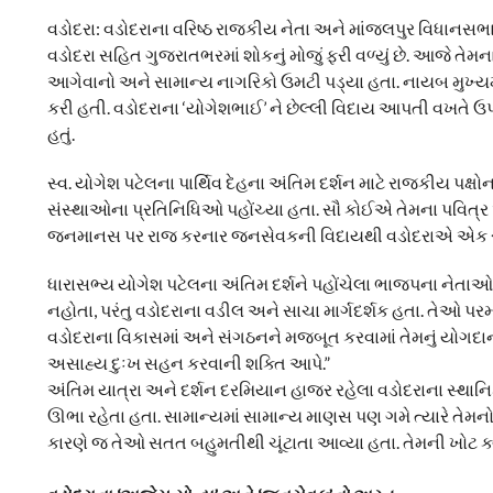
વડોદરા: વડોદરાના વરિષ્ઠ રાજકીય નેતા અને માંજલપુર વિધાનસભ
વડોદરા સહિત ગુજરાતભરમાં શોકનું મોજું ફરી વળ્યું છે. આજે તેમન
આગેવાનો અને સામાન્ય નાગરિકો ઉમટી પડ્યા હતા. નાયબ મુખ્યમંત
કરી હતી. વડોદરાના ‘યોગેશભાઈ’ ને છેલ્લી વિદાય આપતી વખત
હતું.
સ્વ. યોગેશ પટેલના પાર્થિવ દેહના અંતિમ દર્શન માટે રાજકીય પ
સંસ્થાઓના પ્રતિનિધિઓ પહોંચ્યા હતા. સૌ કોઈએ તેમના પવિત્ર અન
જનમાનસ પર રાજ કરનાર જનસેવકની વિદાયથી વડોદરાએ એક સાચો 
ધારાસભ્ય યોગેશ પટેલના અંતિમ દર્શને પહોંચેલા ભાજપના નેતાઓએ 
નહોતા, પરંતુ વડોદરાના વડીલ અને સાચા માર્ગદર્શક હતા. તે
વડોદરાના વિકાસમાં અને સંગઠનને મજબૂત કરવામાં તેમનું યોગદાન
અસાહ્ય દુઃખ સહન કરવાની શક્તિ આપે.”
અંતિમ યાત્રા અને દર્શન દરમિયાન હાજર રહેલા વડોદરાના સ્થાનિક
ઊભા રહેતા હતા. સામાન્યમાં સામાન્ય માણસ પણ ગમે ત્યારે તેમનો 
કારણે જ તેઓ સતત બહુમતીથી ચૂંટાતા આવ્યા હતા. તેમની ખોટ ક્