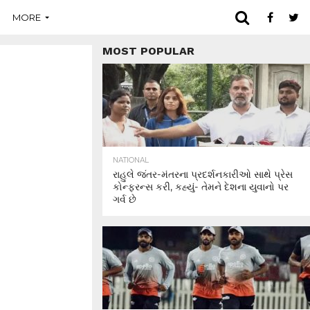
MORE
MOST POPULAR
NATIONAL
રાહુલે જંતર-મંતરના પ્રદર્શનકારીઓ સાથે પ્રેસ
કોન્ફરન્સ કરી, કહ્યું- તેમને દેશના યુવાનો પર
ગર્વ છે