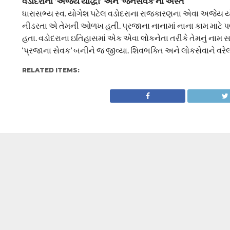
વડોદરાના ‘અજેય યોદ્ધા’ અને ‘જનસેવક’નો અસ્ત
​ધારાસભ્ય સ્વ. યોગેશ પટેલ વડોદરાના રાજકારણના એવા અજેય યોદ
નીડરતા એ તેમની ઓળખ હતી. પ્રજાના નાનામાં નાના કામ માટે 
હતા. વડોદરાના ઇતિહાસમાં એક એવા લોકનેતા તરીકે તેમનું નામ સવર્
‘પ્રજાના સેવક’ બનીને જ જીવ્યા. શિવભક્તિ અને લોકસેવાને વર
RELATED ITEMS: