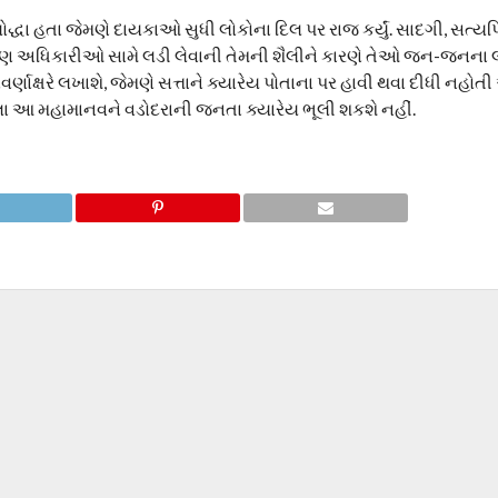
્ધા હતા જેમણે દાયકાઓ સુધી લોકોના દિલ પર રાજ કર્યું. સાદગી, સત્ય
પણ અધિકારીઓ સામે લડી લેવાની તેમની શૈલીને કારણે તેઓ જન-જનના લ
ણાક્ષરે લખાશે, જેમણે સત્તાને ક્યારેય પોતાના પર હાવી થવા દીધી નહોતી 
ેલા આ મહામાનવને વડોદરાની જનતા ક્યારેય ભૂલી શકશે નહીં.