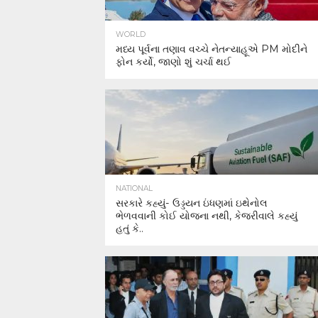
WORLD
મધ્ય પૂર્વના તણાવ વચ્ચે નેતન્યાહૂએ PM મોદીને
ફોન કર્યો, જાણો શું ચર્ચા થઈ
NATIONAL
સરકારે કહ્યું- ઉડ્ડયન ઇંધણમાં ઇથેનોલ
ભેળવવાની કોઈ યોજના નથી, કેજરીવાલે કહ્યું
હતું કે..