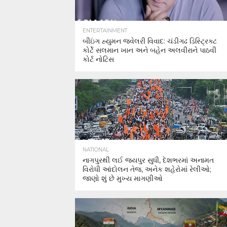
ENTERTAINMENT
બીઇંગ હ્યુમન જ્વેલરી વિવાદ: ચંડીગઢ ડિસ્ટ્રિક્ટ
કોર્ટે સલમાન ખાન અને બહેન અલવીરાને પાઠવી
કોર્ટ નોટિસ
NATIONAL
નાગપુરથી લઈ જયપુર સુધી, દેશભરમાં અનામત
વિરોધી આંદોલન તેજ, અનેક શહેરોમાં રેલીઓ;
જાણો શું છે મુખ્ય માગણીઓ