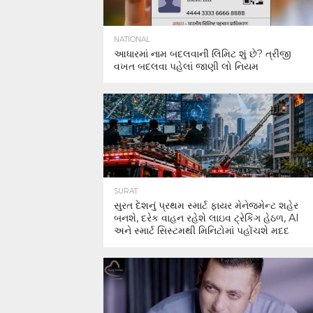
NATIONAL
આધારમાં નામ બદલવાની લિમિટ શું છે? ત્રીજી
વખત બદલવા પહેલાં જાણી લો નિયમ
SURAT
સુરત દેશનું પ્રથમ સ્માર્ટ ફાયર મેનેજમેન્ટ શહેર
બનશે, દરેક વાહન રહેશે લાઇવ ટ્રેકિંગ હેઠળ, AI
અને સ્માર્ટ સિસ્ટમથી મિનિટોમાં પહોંચશે મદદ