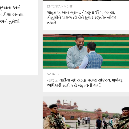
પ્રિયતા અને
ENTERTAINMENT
શાહરૂખ ખાન બ્રાન્ડ વેલ્યુના ‘કિંગ’ બન્યા,
ાડીલા બન્યા
કોહલીને પાછળ છોડીને ધુરંધર રણવીર બીજા
અને હંમેશાં
સ્થાને
SPORTS
મતદાર યાદીના મુદ્દે યુસુફ પઠાણ સક્રિય, શુભેન્દુ
અધિકારી સાથે કરી મહત્વની ચર્ચા