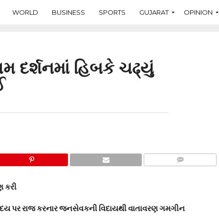
WORLD
BUSINESS
SPORTS
GUJARAT
OPINION
 દર્શનમાં હિબકે ચઢ્યું
ઈ
COMMENTS
ણ કરી
 હૃદય પર રાજ કરનાર જનસેવકની વિદાયથી વાતાવરણ ગમગીન