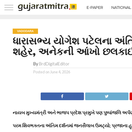
E-PAPER
NATIONAL
VADODARA
ધારાસભ્ય યોગેશ પટેલના અંતિમ
શહેર, અનેકની આંખો છલકા
By
BrdDigitalEditor
Posted on
June 4, 2026
નાયબ મુખ્યમંત્રી અને ભાજપ પ્રદેશ પ્રમુખે પણ પુષ્પાંજલિ અર્પ
પરમ શિવભક્તના અંતિમ દર્શનમાં જનસૈલાબ ઉમટ્યો; પ્રજાના