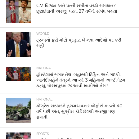
CM વિજય અને પત્ની સંગીતા વચ્ચે સમાધાન?
છૂટાછેડાની અરજી પરત, 27 વર્ષનો સંબંધ બચ્યો
WORLD
ટ્રમ્પનો ફરી મોટો પ્રહાર, બે નવા આદેશો પર કરી
સહી
NATIONAL
હોસ્ટેલમાં ભંગાર તેલ, બહારથી ટિફિન અને ગંદકી…
આનંદીબહેને તંત્રને આપ્યો 3 મહિનાનો અલ્ટીમેટમ,
કહ્યું, ગોરખપુરમાં જ આવી ખામીઓ કેમ?
NATIONAL
કોંગ્રેસ સરકારને હચમચાવનાર બોફોર્સ કાંડનો 40
વર્ષ પછી અંત, સુપ્રીમ કોર્ટે છેલ્લી અરજી પણ
ફગાવી
SPORTS