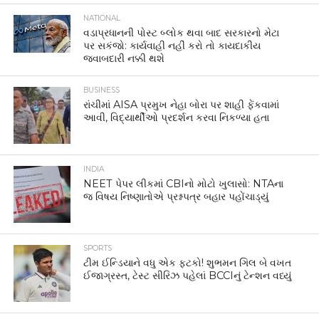
NATIONAL
વડાપ્રધાનની પોસ્ટ બ્લોક થવા બાદ સરકારનો મેટા
પર સકંજો: કાર્યવાહી નહીં કરો તો કાયદાકીય
જવાબદારી નક્કી થશે
BUSINESS
રાંચીમાં AISA પ્રમુખ નેહા બોરા પર શાહી ફેંકવામાં
આવી, વિદ્યાર્થીઓ પ્રદર્શન કરવા નિકળ્યા હતા
INDIA
NEET પેપર લીકમાં CBIનો મોટો ખુલાસો: NTAના
જ વિષય નિષ્ણાતોએ પ્રશ્નપત્ર બહાર પહોંચાડ્યું
SPORTS
ટીમ ઈન્ડિયાને વધુ એક ફટકો! શુભમન ગિલ બે વખત
ઈજાગ્રસ્ત, ટેસ્ટ સીરિઝ પહેલાં BCCIનું ટેન્શન વધ્યું