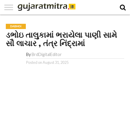
E-
PAPER
NATIONAL
WORLD
BUSINESS
SPORTS
GUJARAT
OPINION
MORE
DABHOI
ડભોઇ તાલુકામાં ભરાયેલા પાણી સામે
સૌ લાચાર , તંત્ર નિંદ્રામાં
By
BrdDigitalEditor
Posted on
August 31, 2025