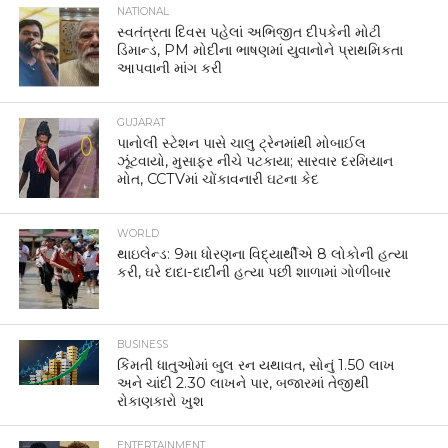
NATIONAL
સ્વતંત્રતા દિવસ પહેલાં અભિજીત દીપકેની મોટી
ડિમાન્ડ, PM મોદીના ભાષણમાં યુવાનોને પ્રાથમિકતા
આપવાની માંગ કરી
GUJARAT
પાનોલી સ્ટેશન પાસે ચાલુ ટ્રેનમાંથી મોબાઈલ
ઝૂંટવાયો, મુસાફર નીચે પટકાયા; સારવાર દરમિયાન
મોત, CCTVમાં ચોંકાવનારી ઘટના કેદ
WORLD
થાઇલેન્ડ: 9મા ધોરણના વિદ્યાર્થીએ 8 લોકોની હત્યા
કરી, ઘરે દાદા-દાદીની હત્યા પછી શાળામાં ગોળીબાર
BUSINESS
કિંમતી ધાતુઓમાં બુલ રન યથાવત, સોનું 1.50 લાખ
અને ચાંદી 2.30 લાખને પાર, બજારમાં તેજીથી
રોકાણકારો ખુશ
ENTERTAINMENT