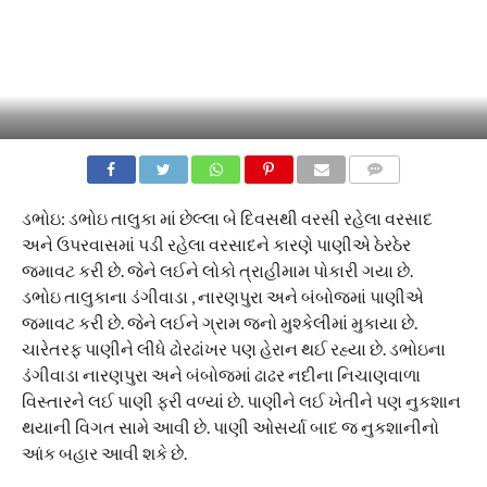
COMMENTS
ડભોઇ: ડભોઇ તાલુકા માં છેલ્લા બે દિવસથી વરસી રહેલા વરસાદ
અને ઉપરવાસમાં પડી રહેલા વરસાદને કારણે પાણીએ ઠેરઠેર
જમાવટ કરી છે. જેને લઈને લોકો ત્રાહીમામ પોકારી ગયા છે.
ડભોઇ તાલુકાના ડંગીવાડા , નારણપુરા અને બંબોજમાં પાણીએ
જમાવટ કરી છે. જેને લઈને ગ્રામ જનો મુશ્કેલીમાં મુકાયા છે.
ચારેતરફ પાણીને લીધે ઢોરઢાંખર પણ હેરાન થઈ રહ્યા છે. ડભોઇના
ડંગીવાડા નારણપુરા અને બંબોજમાં ઢાઢર નદીના નિચાણવાળા
વિસ્તારને લઈ પાણી ફરી વળ્યાં છે. પાણીને લઈ ખેતીને પણ નુકશાન
થયાની વિગત સામે આવી છે. પાણી ઓસર્યા બાદ જ નુકશાનીનો
આંક બહાર આવી શકે છે.