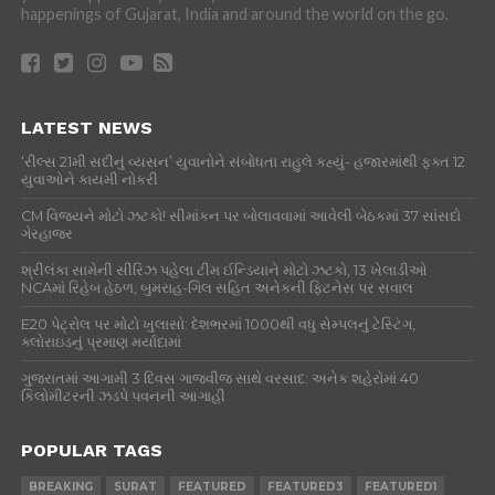
happenings of Gujarat, India and around the world on the go.
LATEST NEWS
‘રીલ્સ 21મી સદીનું વ્યસન’ યુવાનોને સંબોધતા રાહુલે કહ્યું- હજારમાંથી ફક્ત 12
યુવાઓને કાયમી નોકરી
CM વિજયને મોટો ઝટકો! સીમાંકન પર બોલાવવામાં આવેલી બેઠકમાં 37 સાંસદો
ગેરહાજર
શ્રીલંકા સામેની સીરિઝ પહેલા ટીમ ઈન્ડિયાને મોટો ઝટકો, 13 ખેલાડીઓ
NCAમાં રિહેબ હેઠળ, બુમરાહ-ગિલ સહિત અનેકની ફિટનેસ પર સવાલ
E20 પેટ્રોલ પર મોટો ખુલાસો: દેશભરમાં 1000થી વધુ સેમ્પલનું ટેસ્ટિંગ,
ક્લોરાઇડનું પ્રમાણ મર્યાદામાં
ગુજરાતમાં આગામી 3 દિવસ ગાજવીજ સાથે વરસાદ: અનેક શહેરોમાં 40
કિલોમીટરની ઝડપે પવનની આગાહી
POPULAR TAGS
BREAKING
SURAT
FEATURED
FEATURED3
FEATURED1