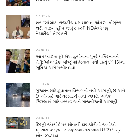
NATIONAL
સંસદમાં મોટા રાજકીય ઘમાસાણના એંધાણ, કોંગ્રેસે
થ્રી-લાઇન વ્હીપ જાહેર કર્યો; NDAએ પણ
તૈયારીઓ તેજ કરી
WORLD
આતંકવાદના મુદ્દે શેખ હસીનાના પુત્રે પાકિસ્તાનને
ઘેર્યું: ‘બાંગ્લાદેશ બીજું પાકિસ્તાન બની રહ્યું છે’, ISIની
ભૂમિકા અંગે ગંભીર દાવો
GUJARAT
ગુજરાત માટે હવામાન વિભાગની નવી આગાહી, 8 અને
9 ઓગસ્ટે ભારે વરસાદનું યલો એલર્ટ, અનેક
જિલ્લામાં ભારે વરસાદ અને ગાજવીજની આગાહી
WORLD
દિલ્હી એરપોર્ટ પર સોનાની દાણચોરીનો અનોખો
પ્રયાસ નિષ્ફળ, ઇ-સ્કૂટરના ટાયરમાંથી 869.5 ગ્રામ
સોનું ઝડપાયું