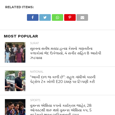
RELATED ITEMS:
MOST POPULAR
SURAT
સુરતના સતીષ મરાઠા હત્યા કેસનો ગણતરીના
કલાકોમાં ભેદ ઉકેલાયો, 4 સગીર સહિત 8 આરોપી
ઝડપાયા
NATIONAL
“આખી દાળ જ કાળી છે”: રાહુલ ગાંધીએ કારની
પેટ્રોલ ટેંક ખોલી E20 ઇંધણ પર ટિપ્પણી કરી
SPORTS
વુમન્સ એશિયા કપનો કાર્યક્રમ જાહેર, 28
ઓગસ્ટથી શરૂ થશે વુમન્સ એશિયા કપ, 5
સપ્ટેમ્બરે ભારત-પાકિસ્તાનની ટક્કર