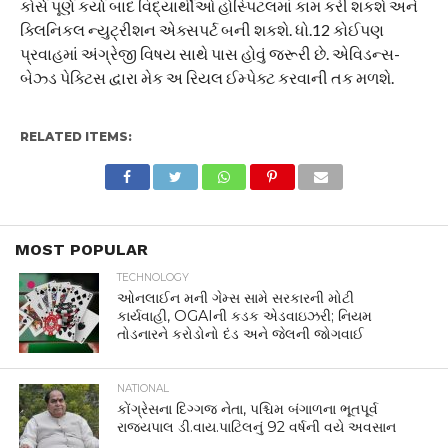
કોર્સ પૂર્ણ કર્યા બાદ વિદ્યાર્થીઓ હોસ્પિટલમાં કામ કરી શકશે અને
ક્લિનિકલ ન્યુટ્રીશન એક્સપર્ટ બની શકશે. ધો.12 કોઈપણ
પ્રવાહમાં અંગ્રેજી વિષય સાથે પાસ હોવું જરૂરી છે. એવિડન્સ-
બેઝ્ડ પેક્ટિસ દ્વારા મેક અ રિયલ ઈમ્પેક્ટ કરવાની તક મળશે.
RELATED ITEMS:
MOST POPULAR
TECHNOLOGY
ઓનલાઈન મની ગેમ્સ સામે સરકારની મોટી
કાર્યવાહી, OGAIની કડક એડવાઇઝરી; નિયમ
તોડનારને કરોડોનો દંડ અને જેલની જોગવાઈ
NATIONAL
કોંગ્રેસના દિગ્ગજ નેતા, પશ્ચિમ બંગાળના ભૂતપૂર્વ
રાજ્યપાલ ડી.વાય.પાટિલનું 92 વર્ષની વયે અવસાન