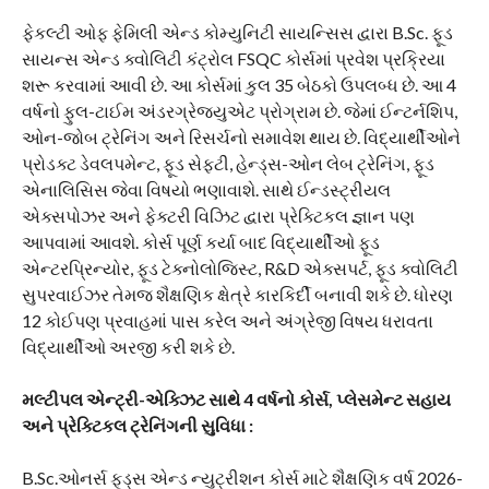
ફેકલ્ટી ઓફ ફેમિલી એન્ડ કોમ્યુનિટી સાયન્સિસ દ્વારા B.Sc. ફૂડ
સાયન્સ એન્ડ ક્વોલિટી કંટ્રોલ FSQC કોર્સમાં પ્રવેશ પ્રક્રિયા
શરૂ કરવામાં આવી છે. આ કોર્સમાં કુલ 35 બેઠકો ઉપલબ્ધ છે. આ 4
વર્ષનો ફુલ-ટાઈમ અંડરગ્રેજ્યુએટ પ્રોગ્રામ છે. જેમાં ઈન્ટર્નશિપ,
ઓન-જોબ ટ્રેનિંગ અને રિસર્ચનો સમાવેશ થાય છે. વિદ્યાર્થીઓને
પ્રોડક્ટ ડેવલપમેન્ટ, ફૂડ સેફ્ટી, હેન્ડ્સ-ઓન લેબ ટ્રેનિંગ, ફૂડ
એનાલિસિસ જેવા વિષયો ભણાવાશે. સાથે ઈન્ડસ્ટ્રીયલ
એક્સપોઝર અને ફેક્ટરી વિઝિટ દ્વારા પ્રેક્ટિકલ જ્ઞાન પણ
આપવામાં આવશે. કોર્સ પૂર્ણ કર્યા બાદ વિદ્યાર્થીઓ ફૂડ
એન્ટરપ્રિન્યોર, ફૂડ ટેક્નોલોજિસ્ટ, R&D એક્સપર્ટ, ફૂડ ક્વોલિટી
સુપરવાઈઝર તેમજ શૈક્ષણિક ક્ષેત્રે કારકિર્દી બનાવી શકે છે. ધોરણ
12 કોઈપણ પ્રવાહમાં પાસ કરેલ અને અંગ્રેજી વિષય ધરાવતા
વિદ્યાર્થીઓ અરજી કરી શકે છે.
મલ્ટીપલ એન્ટ્રી-એક્ઝિટ સાથે 4 વર્ષનો કોર્સ, પ્લેસમેન્ટ સહાય
અને પ્રેક્ટિકલ ટ્રેનિંગની સુવિધા :
B.Sc.ઓનર્સ ફૂડ્સ એન્ડ ન્યુટ્રીશન કોર્સ માટે શૈક્ષણિક વર્ષ 2026-