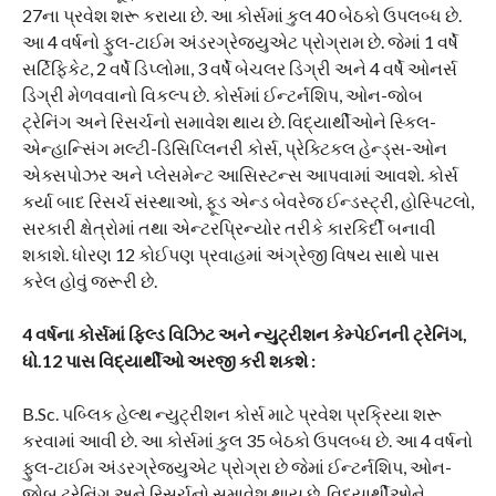
27ના પ્રવેશ શરૂ કરાયા છે. આ કોર્સમાં કુલ 40 બેઠકો ઉપલબ્ધ છે.
આ 4 વર્ષનો ફુલ-ટાઈમ અંડરગ્રેજ્યુએટ પ્રોગ્રામ છે. જેમાં 1 વર્ષે
સર્ટિફિકેટ, 2 વર્ષે ડિપ્લોમા, 3 વર્ષે બેચલર ડિગ્રી અને 4 વર્ષે ઓનર્સ
ડિગ્રી મેળવવાનો વિકલ્પ છે. કોર્સમાં ઈન્ટર્નશિપ, ઓન-જોબ
ટ્રેનિંગ અને રિસર્ચનો સમાવેશ થાય છે. વિદ્યાર્થીઓને સ્કિલ-
એન્હાન્સિંગ મલ્ટી-ડિસિપ્લિનરી કોર્સ, પ્રેક્ટિકલ હેન્ડ્સ-ઓન
એક્સપોઝર અને પ્લેસમેન્ટ આસિસ્ટન્સ આપવામાં આવશે. કોર્સ
કર્યા બાદ રિસર્ચ સંસ્થાઓ, ફૂડ એન્ડ બેવરેજ ઈન્ડસ્ટ્રી, હોસ્પિટલો,
સરકારી ક્ષેત્રોમાં તથા એન્ટરપ્રિન્યોર તરીકે કારકિર્દી બનાવી
શકાશે. ધોરણ 12 કોઈપણ પ્રવાહમાં અંગ્રેજી વિષય સાથે પાસ
કરેલ હોવું જરૂરી છે.
4 વર્ષના કોર્સમાં ફિલ્ડ વિઝિટ અને ન્યુટ્રીશન કેમ્પેઈનની ટ્રેનિંગ,
ધો.12 પાસ વિદ્યાર્થીઓ અરજી કરી શકશે :
B.Sc. પબ્લિક હેલ્થ ન્યુટ્રીશન કોર્સ માટે પ્રવેશ પ્રક્રિયા શરૂ
કરવામાં આવી છે. આ કોર્સમાં કુલ 35 બેઠકો ઉપલબ્ધ છે. આ 4 વર્ષનો
ફુલ-ટાઈમ અંડરગ્રેજ્યુએટ પ્રોગ્રા છે જેમાં ઈન્ટર્નશિપ, ઓન-
જોબ ટ્રેનિંગ અને રિસર્ચનો સમાવેશ થાય છે. વિદ્યાર્થીઓને