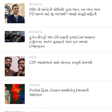
BUSINESS
RBI ની મોનેટરી પોલિસી: હોમ લોન, કાર લોન અને
FD ધારકો માટે શું બદલાશે? જાણો સંપૂર્ણ માહિતી
BUSINESS
ફુકેત-દિલ્હી એર ઈન્ડિયાની ફ્લાઈટમાં ભયાનક
ટર્બુલન્સ, અનેક મુસાફરો અને ક્રૂ સભ્યો
ઈજાગ્રસ્ત
INDIA
CJP આયોજકો સામે ચોતરફ કાનૂની ઘેરાબંધી
WORLD
PoKમાં હિંસા, ઈમરાન સમર્થકોનું દેશવ્યાપી
આંદોલન