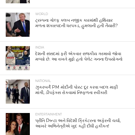
WORLD
ટ્રમ્પના ગોલ્ફ ક્લબ નજીક કારમાંથી હથિયાર
મળતા શંકાસ્પદની ધરપકડ, હુમલાની હતી તૈયારી?
INDIA
દેશની સંસદમાં ફરી એકવાર રાજકીય ગરમાવો જોવા
મળ્યો છે. આ વખતે મુદ્દો હતો પેલેટ ગનના ઉપયોગનો
NATIONAL
ઝુકરબર્ગે PM મોદીની પોસ્ટ દૂર કરવા બદલ માફી
માંગી, ડીપફેક્સ રોકવામાં નિષ્ફળતા સ્વીકારી
ENTERTAINMENT
પ્રીતિ ઝિન્ટા અને વિદેશી ક્રિકેટરના અફેરની ચર્ચા,
આખરે અભિનેત્રીએ ખુદ કહી દીધી હકીકત!