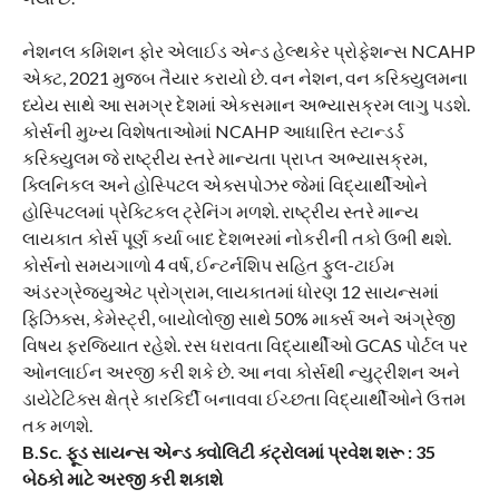
નેશનલ કમિશન ફોર એલાઈડ એન્ડ હેલ્થકેર પ્રોફેશન્સ NCAHP
એક્ટ, 2021 મુજબ તૈયાર કરાયો છે. વન નેશન, વન કરિક્યુલમના
ધ્યેય સાથે આ સમગ્ર દેશમાં એકસમાન અભ્યાસક્રમ લાગુ પડશે.
કોર્સની મુખ્ય વિશેષતાઓમાં NCAHP આધારિત સ્ટાન્ડર્ડ
કરિક્યુલમ જે રાષ્ટ્રીય સ્તરે માન્યતા પ્રાપ્ત અભ્યાસક્રમ,
ક્લિનિકલ અને હોસ્પિટલ એક્સપોઝર જેમાં વિદ્યાર્થીઓને
હોસ્પિટલમાં પ્રેક્ટિકલ ટ્રેનિંગ મળશે. રાષ્ટ્રીય સ્તરે માન્ય
લાયકાત કોર્સ પૂર્ણ કર્યા બાદ દેશભરમાં નોકરીની તકો ઉભી થશે.
કોર્સનો સમયગાળો 4 વર્ષ, ઈન્ટર્નશિપ સહિત ફુલ-ટાઈમ
અંડરગ્રેજ્યુએટ પ્રોગ્રામ, લાયકાતમાં ધોરણ 12 સાયન્સમાં
ફિઝિક્સ, કેમેસ્ટ્રી, બાયોલોજી સાથે 50% માર્ક્સ અને અંગ્રેજી
વિષય ફરજિયાત રહેશે. રસ ધરાવતા વિદ્યાર્થીઓ GCAS પોર્ટલ પર
ઓનલાઈન અરજી કરી શકે છે. આ નવા કોર્સથી ન્યુટ્રીશન અને
ડાયેટેટિક્સ ક્ષેત્રે કારકિર્દી બનાવવા ઈચ્છતા વિદ્યાર્થીઓને ઉત્તમ
તક મળશે.
B.Sc. ફૂડ સાયન્સ એન્ડ ક્વોલિટી કંટ્રોલમાં પ્રવેશ શરૂ : 35
બેઠકો માટે અરજી કરી શકાશે