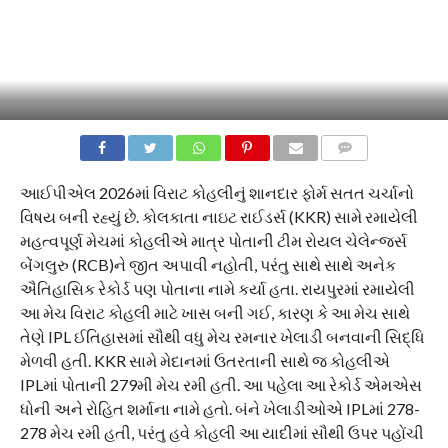
COMMENTS
આઈપીએલ 2026માં વિરાટ કોહલીનું શાનદાર ફોર્મ સતત ચર્ચાનો
વિષય બની રહ્યું છે. કોલકાતા નાઇટ રાઈડર્સ (KKR) સામે રમાયેલી
મહત્વપૂર્ણ મેચમાં કોહલીએ માત્ર પોતાની ટીમ રોયલ ચેલેન્જર્સ
બેંગલુરુ (RCB)ને જીત અપાવી નહોતી, પરંતુ સાથે સાથે અનેક
ઐતિહાસિક રેકોર્ડ પણ પોતાના નામે કર્યા હતા. રાયપુરમાં રમાયેલી
આ મેચ વિરાટ કોહલી માટે ખાસ બની ગઈ, કારણ કે આ મેચ સાથે
તેણે IPL ઈતિહાસમાં સૌથી વધુ મેચ રમનાર ખેલાડી બનવાની સિદ્ધિ
મેળવી હતી. KKR સામે મેદાનમાં ઉતરતાની સાથે જ કોહલીએ
IPLમાં પોતાની 279મી મેચ રમી હતી. આ પહેલા આ રેકોર્ડ એમએસ
ધોની અને રોહિત શર્માના નામે હતો. બંને ખેલાડીઓએ IPLમાં 278-
278 મેચ રમી હતી, પરંતુ હવે કોહલી આ યાદીમાં સૌથી ઉપર પહોંચી