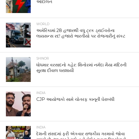
આંદોલન
WORLD
અમેરિકામાં 28 હજારથી વધુ ટ્રક ડ્રાઈવરોના
લાયસન્સ રદ! હજારો ભારતીયો પર રોજગારીનું સંકટ
SHINOR
ધોધમાર વરસાદનો કહેર: શિનોરમાં નર્મદા મૈયા મંદિરની
સુરક્ષા દીવાલ ધરાશાયી
INDIA
CJP આયોજકો સામે ચોતરફ કાનૂની ઘેરાબંધી
INDIA
દેશની સંસદમાં ફરી એકવાર રાજકીય ગરમાવો જોવા