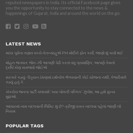
reputed newspapers in India. Its official Facebook page gives
you the opportunity to stay connected to the news &
happenings of Gujarat, India and around the world on the go.
LATEST NEWS
મધ્ય પૂર્વના તણાવ વચ્ચે નેતન્યાહૂએ PM મોદીને ફોન કર્યો, જાણો શું ચર્ચા થઈ
મોહન ભાગવત: જેન-ઝી આપણી પેઢી કરતાં વધુ પ્રામાણિક, આપણે તેમનો
દ્રષ્ટિકોણ સમજવો જોઈએ
સરકારે કહ્યું- ઉડ્ડયન ઇંધણમાં ઇથેનોલ ભેળવવાની કોઈ યોજના નથી, કેજરીવાલે
કહ્યું હતું કે..
કોકરોચ જનતા પાર્ટી ચલાવશે ‘ક્યા બોલતી પબ્લિક’ ઝુંબેશ, આ હશે મુખ્ય
મુદ્દાઓ..
આધારમાં નામ બદલવાની લિમિટ શું છે? ત્રીજી વખત બદલવા પહેલાં જાણી લો
નિયમ
POPULAR TAGS