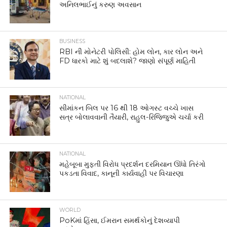
અનિલભાઈનું કરુણ અવસાન
BUSINESS
RBI ની મોનેટરી પોલિસી: હોમ લોન, કાર લોન અને
FD ધારકો માટે શું બદલાશે? જાણો સંપૂર્ણ માહિતી
NATIONAL
સીમાંકન બિલ પર 16 થી 18 ઓગસ્ટ વચ્ચે ખાસ
સત્ર બોલાવવાની તૈયારી, રાહુલ-રિજિજુએ ચર્ચા કરી
NATIONAL
મહેબૂબા મુફ્તી વિરોધ પ્રદર્શન દરમિયાન ઊંધો તિરંગો
પકડતા વિવાદ, કાનૂની કાર્યવાહી પર વિચારણા
WORLD
PoKમાં હિંસા, ઈમરાન સમર્થકોનું દેશવ્યાપી