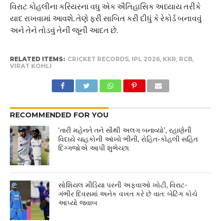
વિરાટ કોહલીના કરિયરના વધુ એક ઐતિહાસિક અધ્યાય તરીકે
યાદ રાખવામાં આવશે. તેણે ફરી સાબિત કરી દીધું કે રેકોર્ડ બનાવવું
અને તેને તોડવું તેની જૂની આદત છે.
RELATED ITEMS:
CRICKET RECORDS
,
IPL 2026
,
KKR
,
RCB
,
VIRAT KOHLI
RECOMMENDED FOR YOU
‘તારી મહેનતે તને સૌથી અલગ બનાવ્યો’, રહાણેની
વિદાયે ચાહકોની આંખો ભીની, રોહિત-કોહલી સહિત
દિગ્ગજોએ આપી શુભેચ્છા
સોશિયલ મીડિયા પરની અફવાઓ ખોટી, વિરાટ-
ગંભીર દિવસમાં અનેક વખત કરે છે વાત: બેટિંગ કોચે
આપ્યો જવાબ