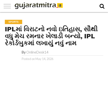
E-
PAPER
NATIONAL
WORLD
BUSINESS
SPORTS
GUJARAT
OPINION
MORE
SPORTS
IPLમાં વિરાટનો નવો ઇતિહાસ, સૌથી
વધુ મેચ રમનાર ખેલાડી બન્યો, IPL
રેકોર્ડબુકમાં લખાયું નવું નામ
By
OnlineDesk14
Posted on
May 14, 2026