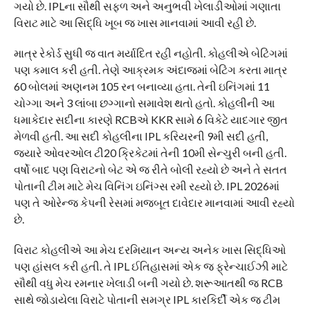
ગયો છે. IPLના સૌથી સફળ અને અનુભવી ખેલાડીઓમાં ગણાતા
વિરાટ માટે આ સિદ્ધિ ખૂબ જ ખાસ માનવામાં આવી રહી છે.
માત્ર રેકોર્ડ સુધી જ વાત મર્યાદિત રહી નહોતી. કોહલીએ બેટિંગમાં
પણ કમાલ કરી હતી. તેણે આક્રમક અંદાજમાં બેટિંગ કરતા માત્ર
60 બોલમાં અણનમ 105 રન બનાવ્યા હતા. તેની ઇનિંગમાં 11
ચોગ્ગા અને 3 લાંબા છગ્ગાનો સમાવેશ થતો હતો. કોહલીની આ
ધમાકેદાર સદીના કારણે RCBએ KKR સામે 6 વિકેટે યાદગાર જીત
મેળવી હતી. આ સદી કોહલીના IPL કરિયરની 9મી સદી હતી,
જ્યારે ઓવરઓલ ટી20 ક્રિકેટમાં તેની 10મી સેન્ચુરી બની હતી.
વર્ષો બાદ પણ વિરાટનો બેટ એ જ રીતે બોલી રહ્યો છે અને તે સતત
પોતાની ટીમ માટે મેચ વિનિંગ ઇનિંગ્સ રમી રહ્યો છે. IPL 2026માં
પણ તે ઓરેન્જ કેપની રેસમાં મજબૂત દાવેદાર માનવામાં આવી રહ્યો
છે.
વિરાટ કોહલીએ આ મેચ દરમિયાન અન્ય અનેક ખાસ સિદ્ધિઓ
પણ હાંસલ કરી હતી. તે IPL ઈતિહાસમાં એક જ ફ્રેન્ચાઈઝી માટે
સૌથી વધુ મેચ રમનાર ખેલાડી બની ગયો છે. શરૂઆતથી જ RCB
સાથે જોડાયેલા વિરાટે પોતાની સમગ્ર IPL કારકિર્દી એક જ ટીમ