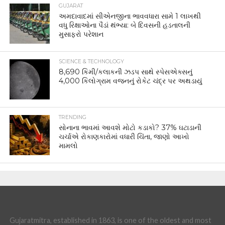
GUJARAT
અમદાવાદમાં સીએનજીના ભાવવધારા સામે 1 લાખથી
વધુ રિક્ષાઓના પૈડાં થંભ્યા: બે દિવસની હડતાલની
મુસાફરો પરેશાન
SCIENCE & TECHNOLOGY
8,690 કિમી/કલાકની ઝડપ સાથે સ્પેસએક્સનું
4,000 કિલોગ્રામ વજનનું રોકેટ ચંદ્ર પર અથડાયું
TRENDING
સોનાના ભાવમાં આવશે મોટો કડાકો? 37% ઘટાડાની
ચર્ચાએ રોકાણકારોમાં વધારી ચિંતા, જાણો આખો
મામલો
Gujaratmitra, established in 1863, is one of the oldest and most