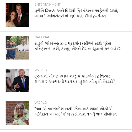
ENTERTAINMENT
પ્રીતિ ઝિન્ટા અને વિદેશી ક્રિકેટરના અફેરની ચર્ચા,
આખરે અભિનેત્રીએ ખુદ કહી દીધી હકીકત!
NATIONAL
રાહુલે જંતર-મંતરના પ્રદર્શનકારીઓ સાથે પ્રેસ
કોન્ફરન્સ કરી, કહ્યું- તેમને દેશના યુવાનો પર ગર્વ છે
WORLD
ટ્રમ્પના ગોલ્ફ ક્લબ નજીક કારમાંથી હથિયાર
મળતા શંકાસ્પદની ધરપકડ, હુમલાની હતી તૈયારી?
WORLD
“આ એ બાંગ્લાદેશ નથી જેના માટે લાખો લોકોએ
બલિદાન આપ્યું,” શેખ હસીનાનું વર્ચ્યુઅલ સંબોધન