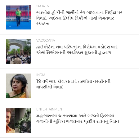
SPORTS
ભારતીય હોકીની જર્સીનો રંગ બદલવાના નિર્ણય પર
વિવાદ, અધ્યક્ષ દિલીપ તિર્કીએ માંગી વિગતવાર
સ્પષ્ટતા
VADODARA
હાઈકોર્ટના નવા પરિપત્રના વિરોધમાં વડોદરા બાર
એસોસિએશનની અચોક્કસ મુદતની હડતાળ
INDIA
19 વર્ષ બાદ કોલકાતામાં તસ્લીમા નસરીનની
વાપસીથી વિવાદ
ENTERTAINMENT
મહાભારતમાં અશ્વત્થામા અને ગજની ફિલ્મમાં
ગજનીની ભૂમિકા ભજવનાર પ્રદીપ રાવતનું નિધન