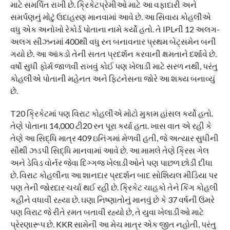
માટે સમર્પિત રાખી છે. ક્રિકેટપ્રેમીઓ માટે આ વફાદારી અને
સમર્પણનું મોટું ઉદાહરણ માનવામાં આવે છે. આ સિવાય કોહલીએ
વધુ એક અનોખો રેકોર્ડ પોતાના નામે કર્યો હતો. તે IPLની 12 અલગ-
અલગ સીઝનમાં 400થી વધુ રન બનાવનાર પ્રથમ બેટ્સમેન બની
ગયો છે. આ આંકડો તેની સતત પ્રદર્શન કરવાની ક્ષમતાને દર્શાવે છે.
વર્ષો સુધી ફોર્મ જાળવી રાખવું કોઈ પણ ખેલાડી માટે સરળ નથી, પરંતુ
કોહલીએ પોતાની મહેનત અને ફિટનેસના જોરે આ શક્ય બનાવ્યું
છે.
T20 ક્રિકેટમાં પણ વિરાટ કોહલીએ મોટો મુકામ હાંસલ કર્યો હતો.
તેણે પોતાના 14,000 ટી20 રન પૂરા કર્યા હતા. ખાસ વાત એ રહી કે
તેણે આ સિદ્ધિ માત્ર 409 ઇનિંગમાં મેળવી હતી, જે અત્યાર સુધીની
સૌથી ઝડપી સિદ્ધિ માનવામાં આવે છે. આ મામલે તેણે ક્રિસ ગેલ
અને ડેવિડ વોર્નર જેવા દિગ્ગજ ખેલાડીઓને પણ પાછળ છોડી દીધા
છે. વિરાટ કોહલીના આ શાનદાર પ્રદર્શન બાદ સોશિયલ મીડિયા પર
પણ તેની જોરદાર ચર્ચા થઈ રહી છે. ક્રિકેટ ચાહકો તેને કિંગ કોહલી
કહીને વધાવી રહ્યા છે. ઘણા નિષ્ણાતોનું માનવું છે કે 37 વર્ષની ઉંમરે
પણ વિરાટ જે રીતે રમત બતાવી રહ્યો છે, તે યુવા ખેલાડીઓ માટે
પ્રેરણારૂપ છે. KKR સામેની આ મેચ માત્ર એક જીત નહોતી, પરંતુ