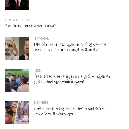
CHARCHAPATRA
દેશ-વિરોધી અભિયાનને સમજો?
NATIONAL
PM મોદીનો વીડિયો હટાવવા અંગે ઝુકરબર્ગને
અલ્ટીમેટમ: 3 દિવસમાં માફી નહીં માંગે તો..
INDIA
બેંકમાંથી ₹6 લાખ ઉપાડ્યા,ઘર પહોંચે તે પહેલાં જ
હથિયારધારી લૂંટારૂઓનો હુમલો
BUSINESS
રાત્રે 2 વાગ્યે કરુણાનિધિની ધરપકડથી લઈને
જયલલિતાની જેલયાત્રા