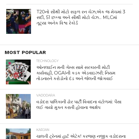
T20નો સૌથી મોટો સફળ રન ચેઝ,એક જ મેચમાં 3
સદી, 51 છગ્ગા અને સૌથી મોટો ચેઝ… MLCમાં
તૂટ્યા અનેક વિશ્વ રેકોર્ડ
MOST POPULAR
TECHNOLOGY
ઓનલાઈન મની ગેમ્સ સામે સરકારની મોટી
કાર્યવાહી, OGAIની કડક એડવાઇઝરી; નિયમ
તોડનારને કરોડોનો દંડ અને જેલની જોગવાઈ
VADODARA
વડોદરા પાલિકાની ઢોર પાર્ટી વિવાદના વંટોળમાં: પૈસા
લઈ ગાયો મુક્ત કરાતી હોવાના આક્ષેપ
KARJAN
ચાલતી ટ્રેનમાં હાર્ટ એટેક! કરજણ નજીક વડોદરાના