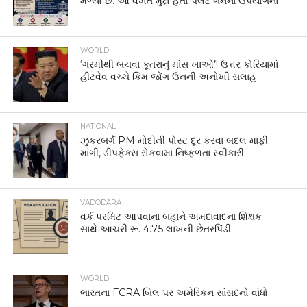
મળ્યો છે. આ વખતે મુદ્દો હતો પેલેટ ગનના ઉપયોગનો
WORLD
‘ગરમીથી બચવા કૂતરાનું માંસ ખાઓ’! ઉત્તર કોરિયામાં
હીટવેવ વચ્ચે કિમ જોંગ ઉનની અનોખી સલાહ
NATIONAL
ઝુકરબર્ગે PM મોદીની પોસ્ટ દૂર કરવા બદલ માફી
માંગી, ડીપફેક્સ રોકવામાં નિષ્ફળતા સ્વીકારી
VADODARA
વર્ક પરમિટ આપવાના બહાને અમદાવાદના શિક્ષક
સાથે આચરી રૂ. 4.75 લાખની છેતરપિંડી
WORLD
ભારતના FCRA બિલ પર અમેરિકન સાંસદનો વાંધો