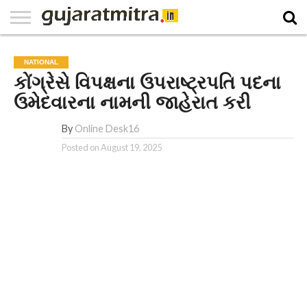
E-
PAPER
NATIONAL
WORLD
BUSINESS
SPORTS
GUJARAT
OPINION
MORE
NATIONAL
કોંગ્રેસે વિપક્ષના ઉપરાષ્ટ્રપતિ પદના
ઉમેદવારના નામની જાહેરાત કરી
By
Online Desk16
Posted on
August 19, 2025