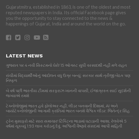
Gujaratmitra, established in 1863, is one of the oldest and most
reputed newspapers in India. Its official Facebook page gives
you the opportunity to stay connected to the news &
happenings of Gujarat, India and around the world on the go.
LATEST NEWS
ગુજરાત પર 4 નવી સિસ્ટમનો ઘેરો! 15 ઓગસ્ટ સુધી વરસાદથી નહીં મળે રાહત
રાંચીમાં વિદ્યાર્થીઓનું આંદોલન વધુ ઉગ્ર બન્યું: સરકાર સાથે ત્રીજી બેઠક પણ
નિષ્ફળ
બે વર્ષ પછી ભારતીય ટીમમાં સરફરાઝ ખાનની વાપસી, ઈજાગ્રસ્ત સાઈ સુદર્શની
જગ્યાએ રમશે
ટેક્નોલોજીમાં ભારત હવે ફોલોઅર નહીં, લીડર બનવાની દિશામાં, AI અને
બાયોટેકનોલોજીની આગામી ક્રાંતિમાં ભારત બનશે વૈશ્વિક લીડર: જિતેન્દ્ર સિંહ
ટ્રેન મુસાફરો માટે સારા સમાચાર! ટિકિટના ભાડામાં ઘટાડાની આશા, રેલવેએ 5
વર્ષમાં ચૂકવ્યું 1.93 લાખ કરોડનું દેવું, અશ્વિની વૈષ્ણવે સંસદમાં આપી માહિતી