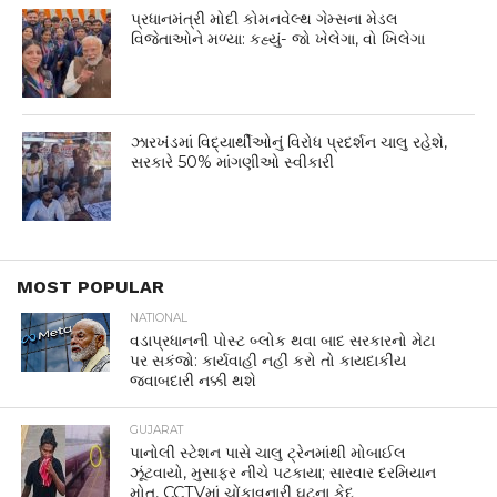
પ્રધાનમંત્રી મોદી કોમનવેલ્થ ગેમ્સના મેડલ
વિજેતાઓને મળ્યા: કહ્યું- જો ખેલેગા, વો ખિલેગા
ઝારખંડમાં વિદ્યાર્થીઓનું વિરોધ પ્રદર્શન ચાલુ રહેશે,
સરકારે 50% માંગણીઓ સ્વીકારી
MOST POPULAR
NATIONAL
વડાપ્રધાનની પોસ્ટ બ્લોક થવા બાદ સરકારનો મેટા
પર સકંજો: કાર્યવાહી નહીં કરો તો કાયદાકીય
જવાબદારી નક્કી થશે
GUJARAT
પાનોલી સ્ટેશન પાસે ચાલુ ટ્રેનમાંથી મોબાઈલ
ઝૂંટવાયો, મુસાફર નીચે પટકાયા; સારવાર દરમિયાન
મોત, CCTVમાં ચોંકાવનારી ઘટના કેદ