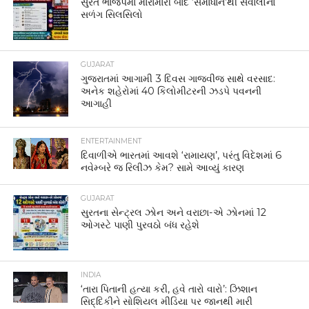
સુરત ભાજપમાં મારામારી બાદ ‘સમાધાન’થી સવાલોનો
સળંગ સિલસિલો
GUJARAT
ગુજરાતમાં આગામી 3 દિવસ ગાજવીજ સાથે વરસાદ:
અનેક શહેરોમાં 40 કિલોમીટરની ઝડપે પવનની
આગાહી
ENTERTAINMENT
દિવાળીએ ભારતમાં આવશે ‘રામાયણ’, પરંતુ વિદેશમાં 6
નવેમ્બરે જ રિલીઝ કેમ? સામે આવ્યું કારણ
GUJARAT
સુરતના સેન્ટ્રલ ઝોન અને વરાછા-એ ઝોનમાં 12
ઓગસ્ટે પાણી પુરવઠો બંધ રહેશે
INDIA
‘તારા પિતાની હત્યા કરી, હવે તારો વારો’: ઝિશાન
સિદ્દિકીને સોશિયલ મીડિયા પર જાનથી મારી