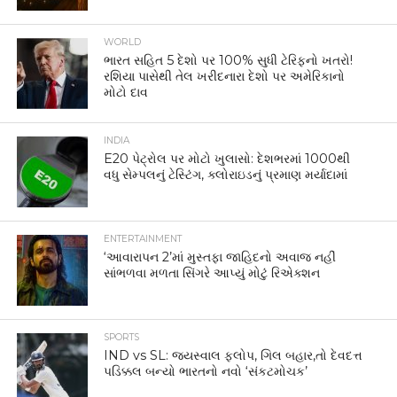
WORLD
ભારત સહિત 5 દેશો પર 100% સુધી ટેરિફનો ખતરો!
રશિયા પાસેથી તેલ ખરીદનારા દેશો પર અમેરિકાનો
મોટો દાવ
INDIA
E20 પેટ્રોલ પર મોટો ખુલાસો: દેશભરમાં 1000થી
વધુ સેમ્પલનું ટેસ્ટિંગ, ક્લોરાઇડનું પ્રમાણ મર્યાદામાં
ENTERTAINMENT
‘આવારાપન 2’માં મુસ્તફા જાહિદનો અવાજ નહીં
સાંભળવા મળતા સિંગરે આપ્યું મોટું રિએક્શન
SPORTS
IND vs SL: જયસ્વાલ ફ્લોપ, ગિલ બહાર,તો દેવદત્ત
પડિક્કલ બન્યો ભારતનો નવો ‘સંકટમોચક’