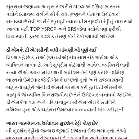
સૂત્રોના જણાવ્યા અનુસાર જે રીતે NDA એ દક્ષિણ ભારતના
પક્ષોને ધ્યાનમાં રાખીને સીપી રાધાકૃષ્ણનને પોતાના ઉમેદવાર
બનાવ્યા છે તેવી જ રીતે ભૂતપૂર્વ ન્યાયાધીશ સુદર્શન રેડ્ડીનું નામ સામે
આવ્યા પછી TDP, YSRCP અને BRS જેવા પક્ષોને પણ ફરીથી
વિચારવાની ફરજ પડશે કે તેમણે કોને ટેકો આપવો જોઈએ.
ડીએમકે, ટીએમસીની બધી માંગણીઓ પૂર્ણ થઈ
વિપક્ષ કહે છે કે, તેઓ (એનડીએ) સંઘ સાથે સંકળાયેલા એક
વ્યક્તિને લાવ્યા છે. અમે સુપ્રીમ કોર્ટમાંથી આવેલા વ્યક્તિને લાવી
રહ્યા છીએ. આ નામ વિપક્ષની બધી શરતોને પૂર્ણ કરે છે – દક્ષિણ
ભારતનો ઉમેદવાર જે ડીએમકે ઇચ્છતો હતો અને રાજકારણની
બહારનો ચહેરો જેની ટીએમસીએ માંગ કરી હતી. ટીએમસીએ
કહ્યું કે જે વ્યક્તિ બિનરાજકીય છે તેને ઉમેદવાર બનાવવો જોઈએ.
ડીએમકેના વડા અને તમિલનાડુના સીએમ એમકે સ્ટાલિને
તમિલનાડુના એક ચહેરાને ઉમેદવાર બનાવવાની માંગ કરી હતી.
ભારત ગઠબંધનના ઉમેદવાર સુદર્શન રેડ્ડી કોણ છે?
બી સુદર્શન રેડ્ડીનો જન્મ 8 જુલાઈ 1946ના રોજ થયો હતો. તેઓ
ભારતના સુપ્રીમ કોર્ટના ભૂતપૂર્વ ન્યાયાધીશ અને ગોવાના પ્રથમ