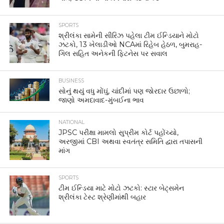
SPORTS
શ્રીલંકા સામેની સીરિઝ પહેલા ટીમ ઈન્ડિયાને મોટો
ઝટકો, 13 ખેલાડીઓ NCAમાં રિહેબ હેઠળ, બુમરાહ-
ગિલ સહિત અનેકની ફિટનેસ પર સવાલ
BUSINESS
સોનું થયું વધુ મોંઘું, ચાંદીમાં પણ જોરદાર ઉછાળો;
જાણો અમદાવાદ-મુંબઈના ભાવ
NATIONAL
JPSC પરીક્ષા મામલો સુપ્રીમ કોર્ટ પહોંચ્યો,
અરજીમાં CBI અથવા સ્વતંત્ર સમિતિ દ્વારા તપાસની
માંગ
SPORTS
ટીમ ઈન્ડિયા માટે મોટો ઝટકો: સ્ટાર બેટ્સમેન
શ્રીલંકા ટેસ્ટ શ્રેણીમાંથી બહાર