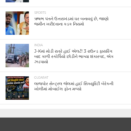
SPORTS
ઋષભ પંતને ઉત્તરાખંડમાં ઘર બનાવવું છે, જાણો
જમીન ખરીદવાના કડક નિયમો
INDIA
J-Kમાં મોડી રાત્રે હાઈ એલર્ટ! 3 રાઉન્ડ ફાયરિંગ
બાદ કાળી સ્કોર્પિયો છોડીને ભાગ્યા શંકાસ્પદ, એક
ઝડપાયો
GUJARAT
લાજપોર સેન્ટ્રલ જેલમાં હાઈ સિક્યુરિટી બેરેકની
ખોલીમાં મોબાઈલ ફોન મળ્યો