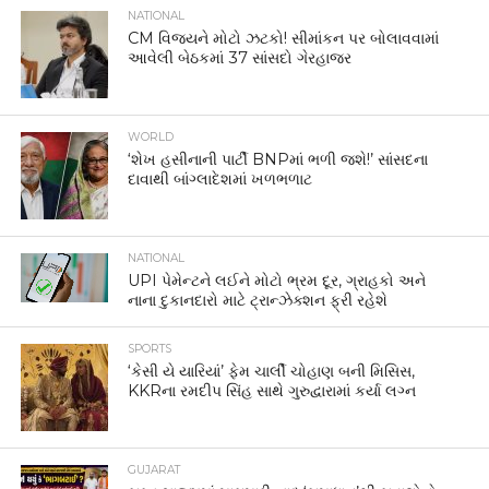
NATIONAL
CM વિજયને મોટો ઝટકો! સીમાંકન પર બોલાવવામાં
આવેલી બેઠકમાં 37 સાંસદો ગેરહાજર
WORLD
‘શેખ હસીનાની પાર્ટી BNPમાં ભળી જશે!’ સાંસદના
દાવાથી બાંગ્લાદેશમાં ખળભળાટ
NATIONAL
UPI પેમેન્ટને લઈને મોટો ભ્રમ દૂર, ગ્રાહકો અને
નાના દુકાનદારો માટે ટ્રાન્ઝેક્શન ફ્રી રહેશે
SPORTS
‘કેસી યે યારિયાં’ ફેમ ચાર્લી ચોહાણ બની મિસિસ,
KKRના રમદીપ સિંહ સાથે ગુરુદ્વારામાં કર્યા લગ્ન
GUJARAT