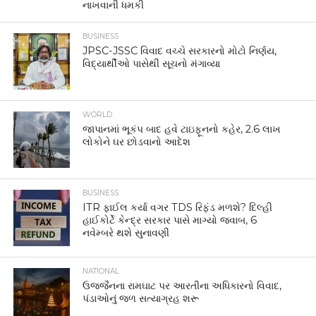
નાખવાની ધમકી
BUSINESS
JPSC-JSSC વિવાદ વચ્ચે સરકારનો મોટો નિર્ણય,
વિદ્યાર્થીઓ પાસેથી સૂચનો મંગાવ્યા
WORLD
જાપાનમાં ભૂકંપ બાદ હવે ટાઇફૂનનો કહેર, 2.6 લાખ
લોકોને ઘર છોડવાનો આદેશ
BUSINESS
ITR ફાઈલ કર્યા વગર TDS રિફંડ મળશે? દિલ્હી
હાઈકોર્ટે કેન્દ્ર સરકાર પાસે માગ્યો જવાબ, 6
નવેમ્બરે થશે સુનાવણી
NATIONAL
ઉજ્જૈનના રામઘાટ પર આરતીના અધિકારનો વિવાદ,
પંડાઓનું જળ સત્યાગ્રહ શરૂ