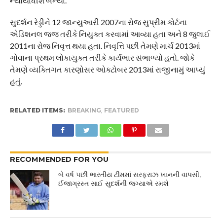
ન્યાયાધીશ બન્યા.
સુદર્શન રેડ્ડીને 12 જાન્યુઆરી 2007ના રોજ સુપ્રીમ કોર્ટના
એડિશનલ જજ તરીકે નિયુક્ત કરવામાં આવ્યા હતા અને 8 જુલાઈ
2011ના રોજ નિવૃત્ત થયા હતા. નિવૃત્તિ પછી તેમણે માર્ચ 2013માં
ગોવાના પ્રથમ લોકાયુક્ત તરીકે કાર્યભાર સંભાળ્યો હતો. જોકે
તેમણે વ્યક્તિગત કારણોસર ઓક્ટોબર 2013માં રાજીનામું આપ્યું
હતું.
RELATED ITEMS:
BREAKING
,
FEATURED
RECOMMENDED FOR YOU
બે વર્ષ પછી ભારતીય ટીમમાં સરફરાઝ ખાનની વાપસી,
ઈજાગ્રસ્ત સાઈ સુદર્શની જગ્યાએ રમશે