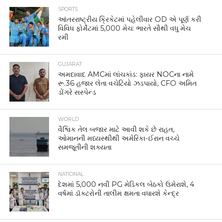
SPORTS
આંતરરાષ્ટ્રીય ક્રિકેટમાં પહેલીવાર OD એ પૂર્ણ કરી
વિવિધ ફોર્મેટમાં 5,000 મેચ: ભારતે સૌથી વધુ મેચ
રમી
GUJARAT
અમદાવાદ AMCમાં લાંચકાંડ: ફાયર NOCના નામે
રૂ.36 હજાર લેતા વચેટિયો ઝડપાયો, CFO અમિત
ડોંગરે સસ્પેન્ડ
WORLD
વૈશ્વિક તેલ બજાર માટે આવી શકે છે રાહત,
ઓમાનની મધ્યસ્થીથી અમેરિકા-ઈરાન વચ્ચે
સમજૂતીની શક્યતા
NATIONAL
દેશમાં 5,000 નવી PG મેડિકલ બેઠકો ઉમેરાશે, 4
વર્ષમાં ડૉક્ટરોની તાલીમ ક્ષમતા વધારશે કેન્દ્ર