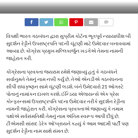
COMMENTS
વિપક્ષી ભારત ગઠબંધન દ્વારા સુપ્રીમ કોર્ટના ભૂતપૂર્વ ન્યાયાધીશ બી
સુદર્શન રેડ્ડીને ઉપરાષ્ટ્રપતિ પદની ચૂંટણી માટે ઉમેદવાર બનાવવામાં
આવ્યા છે. કોંગ્રેસ પ્રમુખ મલ્લિકાર્જુન ખડગેએ તેમના નામની
જાહેરાત કરી.
કોંગ્રેસના પ્રવક્તા જયરામ રમેશે જણાવ્યું હતું કે ગઠબંધને
સર્વાનુમતે તેમનું નામ નક્કી કર્યું છે. તેઓ એનડીએ ગઠબંધનના
સીપી રાધાકૃષ્ણન સામે ચૂંટણી લડશે. બંને ઉમેદવારો 21 ઓગસ્ટે
પોતાનું નામાંકન દાખલ કરશે. ઈન્ડિયા એલાયન્સે એક પ્રેસ
કોન્ફરન્સમાં ઉપરાષ્ટ્રપતિ પદના ઉમેદવાર તરીકે સુદર્શન રેડ્ડીના
નામની જાહેરાત કરી. કોંગ્રેસના પ્રવક્તાએ જણાવ્યું કે તમામ
પક્ષોએ સર્વસંમતિથી તેમનું નામ અંતિમ સ્વરૂપ આપી દીધું છે.
ટીએમસી સાંસદ ડેરેક ઓ’બ્રાયને કહ્યું કે આમ આદમી પાર્ટી પણ
સુદર્શન રેડ્ડીના નામ સાથે સંમત છે.