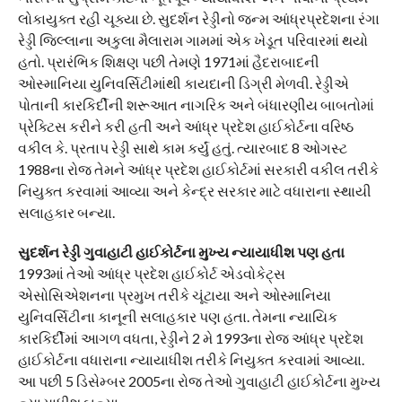
લોકાયુક્ત રહી ચૂક્યા છે. સુદર્શન રેડ્ડીનો જન્મ આંધ્રપ્રદેશના રંગા
રેડ્ડી જિલ્લાના અકુલા મૈલારામ ગામમાં એક ખેડૂત પરિવારમાં થયો
હતો. પ્રારંભિક શિક્ષણ પછી તેમણે 1971માં હૈદરાબાદની
ઓસ્માનિયા યુનિવર્સિટીમાંથી કાયદાની ડિગ્રી મેળવી. રેડ્ડીએ
પોતાની કારકિર્દીની શરૂઆત નાગરિક અને બંધારણીય બાબતોમાં
પ્રેક્ટિસ કરીને કરી હતી અને આંધ્ર પ્રદેશ હાઈકોર્ટના વરિષ્ઠ
વકીલ કે. પ્રતાપ રેડ્ડી સાથે કામ કર્યું હતું. ત્યારબાદ 8 ઓગસ્ટ
1988ના રોજ તેમને આંધ્ર પ્રદેશ હાઈકોર્ટમાં સરકારી વકીલ તરીકે
નિયુક્ત કરવામાં આવ્યા અને કેન્દ્ર સરકાર માટે વધારાના સ્થાયી
સલાહકાર બન્યા.
સુદર્શન રેડ્ડી ગુવાહાટી હાઈકોર્ટના મુખ્ય ન્યાયાધીશ પણ હતા
1993માં તેઓ આંધ્ર પ્રદેશ હાઈકોર્ટ એડવોકેટ્સ
એસોસિએશનના પ્રમુખ તરીકે ચૂંટાયા અને ઓસ્માનિયા
યુનિવર્સિટીના કાનૂની સલાહકાર પણ હતા. તેમના ન્યાયિક
કારકિર્દીમાં આગળ વધતા, રેડ્ડીને 2 મે 1993ના રોજ આંધ્ર પ્રદેશ
હાઈકોર્ટના વધારાના ન્યાયાધીશ તરીકે નિયુક્ત કરવામાં આવ્યા.
આ પછી 5 ડિસેમ્બર 2005ના રોજ તેઓ ગુવાહાટી હાઈકોર્ટના મુખ્ય