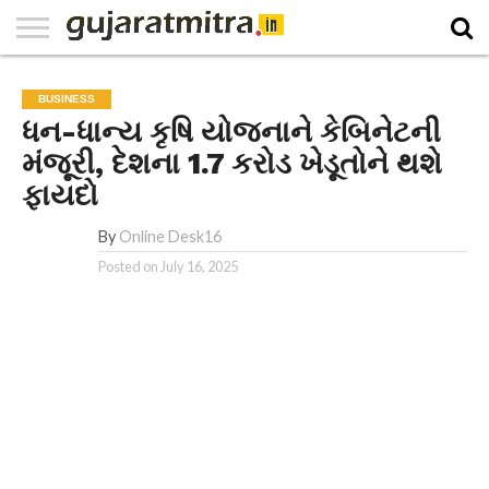
E-
PAPER
NATIONAL
WORLD
BUSINESS
SPORTS
GUJARAT
OPINION
MORE
BUSINESS
ધન-ધાન્ય કૃષિ યોજનાને કેબિનેટની
મંજૂરી, દેશના 1.7 કરોડ ખેડૂતોને થશે
ફાયદો
By
Online Desk16
Posted on
July 16, 2025