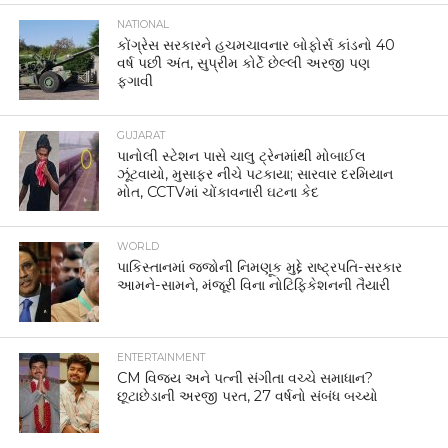
NATIONAL
કોંગ્રેસ સરકારને હચમચાવનાર બોફોર્સ કાંડનો 40
વર્ષ પછી અંત, સુપ્રીમ કોર્ટે છેલ્લી અરજી પણ
ફગાવી
GUJARAT
પાનોલી સ્ટેશન પાસે ચાલુ ટ્રેનમાંથી મોબાઈલ
ઝૂંટવાયો, મુસાફર નીચે પટકાયા; સારવાર દરમિયાન
મોત, CCTVમાં ચોંકાવનારી ઘટના કેદ
WORLD
પાકિસ્તાનમાં જજોની નિમણૂક મુદ્દે રાષ્ટ્રપતિ-સરકાર
આમને-સામને, મંજૂરી વિના નોટિફિકેશનની તૈયારી
ENTERTAINMENT
CM વિજય અને પત્ની સંગીતા વચ્ચે સમાધાન?
છૂટાછેડાની અરજી પરત, 27 વર્ષનો સંબંધ બચ્યો