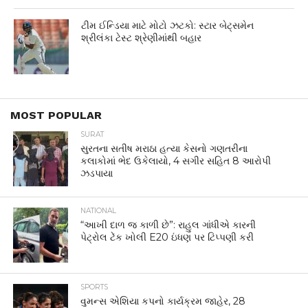
ટીમ ઈન્ડિયા માટે મોટો ઝટકો: સ્ટાર બેટ્સમેન
શ્રીલંકા ટેસ્ટ શ્રેણીમાંથી બહાર
MOST POPULAR
SURAT
સુરતના સતીષ મરાઠા હત્યા કેસનો ગણતરીના
કલાકોમાં ભેદ ઉકેલાયો, 4 સગીર સહિત 8 આરોપી
ઝડપાયા
NATIONAL
“આખી દાળ જ કાળી છે”: રાહુલ ગાંધીએ કારની
પેટ્રોલ ટેંક ખોલી E20 ઇંધણ પર ટિપ્પણી કરી
SPORTS
વુમન્સ એશિયા કપનો કાર્યક્રમ જાહેર, 28