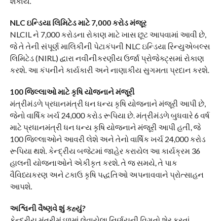
શકાય.
NLC ઇન્ડિયા લિમિટેડ માટે 7,000 કરોડ મંજૂર
NLCIL ને 7,000 કરોડના રોકાણ માટે ખાસ છૂટ આપવામાં આવી છે,
જે તે તેની સંપૂર્ણ માલિકીની પેટાકંપની NLC ઇન્ડિયા રિન્યુએબલ્સ
લિમિટેડ (NIRL) દ્વારા નવીનીકરણીય ઉર્જા પ્રોજેક્ટ્સમાં રોકાણ
કરશે. આ કંપનીને કાર્યકારી અને નાણાકીય સુગમતા પ્રદાન કરશે.
100 જિલ્લાઓ માટે કૃષિ યોજનાને મંજૂરી
મંત્રીમંડળે પ્રધાનમંત્રી ધન ધન્ય કૃષિ યોજનાને મંજૂરી આપી છે,
જેનો વાર્ષિક ખર્ચ 24,000 કરોડ રૂપિયા છે. મંત્રીમંડળે બુધવારે 6 વર્ષ
માટે પ્રધાનમંત્રી ધન ધન્ય કૃષિ યોજનાને મંજૂરી આપી હતી, જે
100 જિલ્લાઓને આવરી લેશે અને તેનો વાર્ષિક ખર્ચ 24,000 કરોડ
રૂપિયા થશે. કેન્દ્રીય બજેટમાં જાહેર કરાયેલ આ કાર્યક્રમ 36
હાલની યોજનાઓને એકીકૃત કરશે. તે જ સમયે, તે પાક
વૈવિધ્યકરણ અને ટકાઉ કૃષિ પદ્ધતિઓ અપનાવવાને પ્રોત્સાહન
આપશે.
અશ્વિની વૈષ્ણવે શું કહ્યું?
કેન્દ્રીય મંત્રીમંડળમાં લેવાયેલા નિર્ણયની વિગતો શેર કરતાં