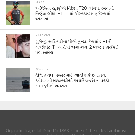
SPORTS
અજિંક્ય રહાણેએ વિદેશી T20 લીગમાં રમવાનો
નિર્ણય લીધો, ETPLમાં એમ્સ્ટરડેમ ફ્લેમ્સમાં
જોડાયો
NATIONAL
શુભેન્દુ અધિકારીના પીએ હત્યા કેસમાં CBIની
ચાર્જશીટ, 11 આરોપીઓના નામ; 2 ભાજપ કાર્યકરો
પણ સામેલ
WORLD
વૈશ્વિક તેલ બજાર માટે આવી શકે છે રાહત,
ઓમાનની મધ્યસ્થીથી અમેરિકા-ઈરાન વચ્ચે
સમજૂતીની શક્યતા
Gujaratmitra, established in 1863, is one of the oldest and most