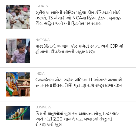
SPORTS
શ્રીલંકા સામેની સીરિઝ પહેલા ટીમ ઈન્ડિયાને મોટો
ઝટકો, 13 ખેલાડીઓ NCAમાં રિહેબ હેઠળ, બુમરાહ-
ગિલ સહિત અનેકની ફિટનેસ પર સવાલ
NATIONAL
પારદર્શિતાનો અભાવ: કોર કમિટી રચના અંગે CJP માં
હોબાળો, દીપકેના ઘરની બહાર ધરણા
INDIA
ઉજ્જૈનમાં મોટા ગણેશ મંદિરમાં 11 ઓગસ્ટે મનાવાશે
સ્વતંત્રતા દિવસ, તિથિ પ્રમાણે થશે રાષ્ટ્રધ્વજ વંદન
BUSINESS
કિંમતી ધાતુઓમાં બુલ રન યથાવત, સોનું 1.50 લાખ
અને ચાંદી 2.30 લાખને પાર, બજારમાં તેજીથી
રોકાણકારો ખુશ