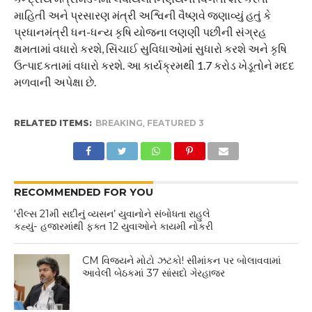
માહિતી અને પ્રસારણ મંત્રી અશ્વિની વૈષ્ણવે જણાવ્યું હતું કે
પ્રધાનમંત્રી ધન-ધન્ય કૃષિ યોજના લણણી પછીની સંગ્રહ
ક્ષમતામાં વધારો કરશે, સિંચાઈ સુવિધાઓમાં સુધારો કરશે અને કૃષિ
ઉત્પાદકતામાં વધારો કરશે. આ કાર્યક્રમથી 1.7 કરોડ ખેડૂતોને મદદ
મળવાની અપેક્ષા છે.
RELATED ITEMS:
BREAKING
,
FEATURED 3
RECOMMENDED FOR YOU
‘રીલ્સ 21મી સદીનું વ્યસન’ યુવાનોને સંબોધતા રાહુલે
કહ્યું- હજારમાંથી ફક્ત 12 યુવાઓને કાયમી નોકરી
CM વિજયને મોટો ઝટકો! સીમાંકન પર બોલાવવામાં
આવેલી બેઠકમાં 37 સાંસદો ગેરહાજર