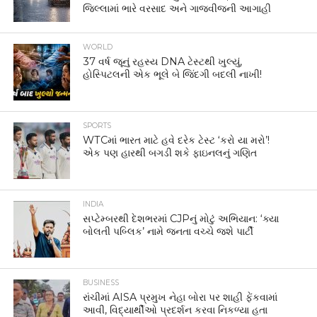
જિલ્લામાં ભારે વરસાદ અને ગાજવીજની આગાહી
WORLD
37 વર્ષ જૂનું રહસ્ય DNA ટેસ્ટથી ખુલ્યું,
હોસ્પિટલની એક ભૂલે બે જિંદગી બદલી નાખી!
SPORTS
WTCમાં ભારત માટે હવે દરેક ટેસ્ટ ‘કરો યા મરો’!
એક પણ હારથી બગડી શકે ફાઇનલનું ગણિત
INDIA
સપ્ટેમ્બરથી દેશભરમાં CJPનું મોટું અભિયાન: ‘ક્યા
બોલતી પબ્લિક’ નામે જનતા વચ્ચે જશે પાર્ટી
BUSINESS
રાંચીમાં AISA પ્રમુખ નેહા બોરા પર શાહી ફેંકવામાં
આવી, વિદ્યાર્થીઓ પ્રદર્શન કરવા નિકળ્યા હતા