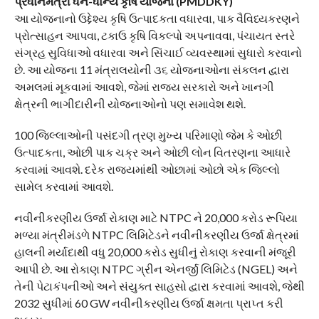
પ્રધાનમંત્રી ધન-ધાન્ય કૃષિ યોજના (PMDDKY)
આ યોજનાનો ઉદ્દેશ્ય કૃષિ ઉત્પાદકતા વધારવા, પાક વૈવિધ્યકરણને
પ્રોત્સાહન આપવા, ટકાઉ કૃષિ વિકલ્પો અપનાવવા, પંચાયત સ્તરે
સંગ્રહ સુવિધાઓ વધારવા અને સિંચાઈ વ્યવસ્થામાં સુધારો કરવાનો
છે. આ યોજના 11 મંત્રાલયોની ૩૬ યોજનાઓના સંકલન દ્વારા
અમલમાં મૂકવામાં આવશે, જેમાં રાજ્ય સરકારો અને ખાનગી
ક્ષેત્રની ભાગીદારીની યોજનાઓનો પણ સમાવેશ થશે.
100 જિલ્લાઓની પસંદગી ત્રણ મુખ્ય પરિમાણો જેમ કે ઓછી
ઉત્પાદકતા, ઓછી પાક ચક્ર અને ઓછી લોન વિતરણના આધારે
કરવામાં આવશે. દરેક રાજ્યમાંથી ઓછામાં ઓછો એક જિલ્લો
સામેલ કરવામાં આવશે.
નવીનીકરણીય ઉર્જા રોકાણ માટે NTPC ને 20,000 કરોડ રૂપિયા
મળ્યા મંત્રીમંડળે NTPC લિમિટેડને નવીનીકરણીય ઉર્જા ક્ષેત્રમાં
હાલની મર્યાદાથી વધુ 20,000 કરોડ સુધીનું રોકાણ કરવાની મંજૂરી
આપી છે. આ રોકાણ NTPC ગ્રીન એનર્જી લિમિટેડ (NGEL) અને
તેની પેટાકંપનીઓ અને સંયુક્ત સાહસો દ્વારા કરવામાં આવશે, જેથી
2032 સુધીમાં 60 GW નવીનીકરણીય ઉર્જા ક્ષમતા પ્રાપ્ત કરી