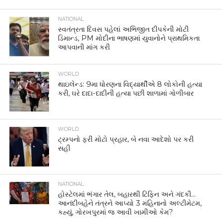
NATIONAL
સ્વતંત્રતા દિવસ પહેલાં અભિજીત દીપકેની મોટી
ડિમાન્ડ, PM મોદીના ભાષણમાં યુવાનોને પ્રાથમિકતા
આપવાની માંગ કરી
WORLD
થાઇલેન્ડ: 9મા ધોરણના વિદ્યાર્થીએ 8 લોકોની હત્યા
કરી, ઘરે દાદા-દાદીની હત્યા પછી શાળામાં ગોળીબાર
WORLD
ટ્રમ્પનો ફરી મોટો પ્રહાર, બે નવા આદેશો પર કરી
સહી
NATIONAL
હોસ્ટેલમાં ભંગાર તેલ, બહારથી ટિફિન અને ગંદકી…
આનંદીબહેને તંત્રને આપ્યો 3 મહિનાનો અલ્ટીમેટમ,
કહ્યું, ગોરખપુરમાં જ આવી ખામીઓ કેમ?