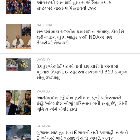
ઓગસ્ટથી શરૂ થશે વુમન્સ એશિયા કપ, 5
સપ્ટેમ્બરે ભારત-પાકિસ્તાનની ટક્કર
NATIONAL
સંસદમાં મોટા રાજકીય ઘમાસાણના એંધાણ, કોંગ્રેસે
થ્રી-લાઇન વ્હીપ જાહેર કર્યો; NDAએ પણ
તૈયારીઓ તેજ કરી
WORLD
દિલ્હી એરપોર્ટ પર સોનાની દાણચોરીનો અનોખો
પ્રયાસ નિષ્ફળ, ઇ-સ્કૂટરના ટાયરમાંથી 869.5 ગ્રામ
સોનું ઝડપાયું
WORLD
આતંકવાદના મુદ્દે શેખ હસીનાના પુત્રે પાકિસ્તાનને
ઘેર્યું: ‘બાંગ્લાદેશ બીજું પાકિસ્તાન બની રહ્યું છે’, ISIની
ભૂમિકા અંગે ગંભીર દાવો
GUJARAT
ગુજરાત માટે હવામાન વિભાગની નવી આગાહી, 8 અને
9 ઓગસ્ટે ભારે વરસાદનું યલો એલર્ટ, અનેક