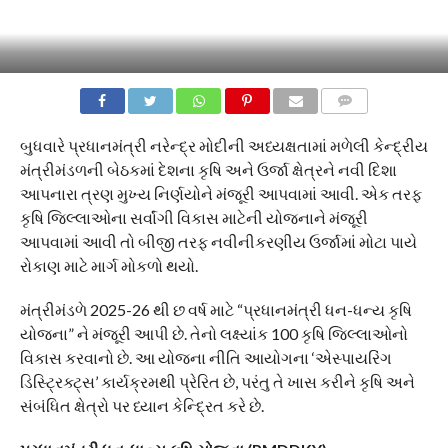
COMMENTS
બુધવારે પ્રધાનમંત્રી નરેન્દ્ર મોદીની અધ્યક્ષતામાં મળેલી કેન્દ્રીય
મંત્રીમંડળની બેઠકમાં દેશના કૃષિ અને ઉર્જા ક્ષેત્રને નવી દિશા
આપનારા ત્રણ મુખ્ય નિર્ણયોને મંજૂરી આપવામાં આવી. એક તરફ
કૃષિ જિલ્લાઓના સર્વાંગી વિકાસ માટેની યોજનાને મંજૂરી
આપવામાં આવી તો બીજી તરફ નવીનીકરણીય ઉર્જામાં મોટા પાયે
રોકાણ માટે માર્ગ મોકળો થયો.
મંત્રીમંડળે 2025-26 થી છ વર્ષ માટે “પ્રધાનમંત્રી ધન-ધન્ય કૃષિ
યોજના” ને મંજૂરી આપી છે. તેનો લક્ષ્યાંક 100 કૃષિ જિલ્લાઓનો
વિકાસ કરવાનો છે. આ યોજના નીતિ આયોગના ‘એસ્પાયરિંગ
ડિસ્ટ્રિક્ટ્સ’ કાર્યક્રમથી પ્રેરિત છે, પરંતુ તે ખાસ કરીને કૃષિ અને
સંબંધિત ક્ષેત્રો પર ધ્યાન કેન્દ્રિત કરે છે.