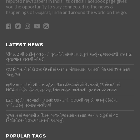
reputed newspapers in India. Its official Facebook page gives
you the opportunity to stay connected to the news &
happenings of Gujarat, India and around the world on the go.
LATEST NEWS
‘રીલ્સ 21મી સદીનું વ્યસન’ યુવાનોને સંબોધતા રાહુલે કહ્યું- હજારમાંથી ફક્ત 12
યુવાઓને કાયમી નોકરી
CM વિજયને મોટો ઝટકો! સીમાંકન પર બોલાવવામાં આવેલી બેઠકમાં 37 સાંસદો
ગેરહાજર
શ્રીલંકા સામેની સીરિઝ પહેલા ટીમ ઈન્ડિયાને મોટો ઝટકો, 13 ખેલાડીઓ
NCAમાં રિહેબ હેઠળ, બુમરાહ-ગિલ સહિત અનેકની ફિટનેસ પર સવાલ
E20 પેટ્રોલ પર મોટો ખુલાસો: દેશભરમાં 1000થી વધુ સેમ્પલનું ટેસ્ટિંગ,
ક્લોરાઇડનું પ્રમાણ મર્યાદામાં
ગુજરાતમાં આગામી 3 દિવસ ગાજવીજ સાથે વરસાદ: અનેક શહેરોમાં 40
કિલોમીટરની ઝડપે પવનની આગાહી
POPULAR TAGS