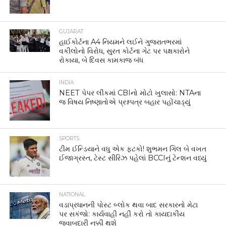
GUJARAT
હાઈકોર્ટના A4 નિયમને લઈને ગુજરાતભરમાં
વકીલોનો વિરોધ, સુરત કોર્ટના ગેટ પર પક્ષકારોને
રોકાયા, બે દિવસ કામકાજ બંધ
INDIA
NEET પેપર લીકમાં CBIનો મોટો ખુલાસો: NTAના
જ વિષય નિષ્ણાતોએ પ્રશ્નપત્ર બહાર પહોંચાડ્યું
SPORTS
ટીમ ઈન્ડિયાને વધુ એક ફટકો! શુભમન ગિલ બે વખત
ઈજાગ્રસ્ત, ટેસ્ટ સીરિઝ પહેલાં BCCIનું ટેન્શન વધ્યું
NATIONAL
વડાપ્રધાનની પોસ્ટ બ્લોક થવા બાદ સરકારનો મેટા
પર સકંજો: કાર્યવાહી નહીં કરો તો કાયદાકીય
જવાબદારી નક્કી થશે