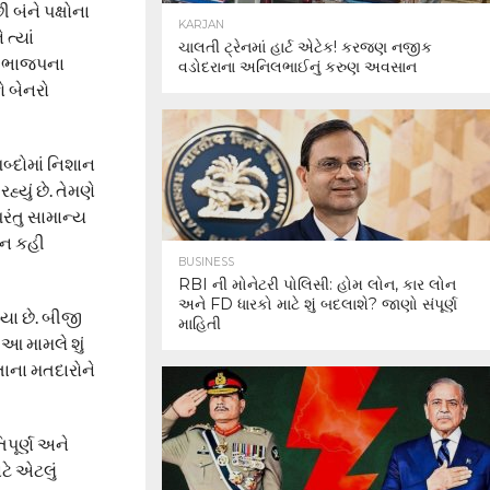
 બંને પક્ષોના
KARJAN
ત્યાં
ચાલતી ટ્રેનમાં હાર્ટ એટેક! કરજણ નજીક
ામ ભાજપના
વડોદરાના અનિલભાઈનું કરુણ અવસાન
ો બેનરો
બ્દોમાં નિશાન
્યું છે. તેમણે
રંતુ સામાન્ય
હ્ન કહી
BUSINESS
RBI ની મોનેટરી પોલિસી: હોમ લોન, કાર લોન
અને FD ધારકો માટે શું બદલાશે? જાણો સંપૂર્ણ
્યા છે. બીજી
માહિતી
 આ મામલે શું
ોતાના મતદારોને
િપૂર્ણ અને
ાટે એટલું