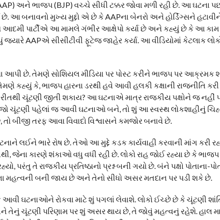
(AAP) અને ભાજપ (BJP) વચ્ચે સીધી ટક્કર જોવા મળી રહી છે. આ ઘટના પછી
. આ બનાવનો મુખ્ય મુદ્દો એ છે કે AAPના બેનરો અને હોર્ડિંગ્સને હટાવીને 
દમી પાર્ટીએ આ મામલે ગંભીર આક્ષેપો કર્યા છે અને કહ્યું છે કે આ ક
ળ્યું જ્યારે AAPએ સીસીટીવી ફૂટેજ જાહેર કર્યા. આ વીડિયોમાં કેટલાક લોક
ા આપી છે. તેમણે સોશિયલ મીડિયા પર પોસ્ટ કરીને ભાજપ પર આક્રમક શ
ેમણે કહ્યું કે, ભાજપ હારના ડરથી હવે આવી હલકી કક્ષાની રાજનીતિ કરી રહ
વી રીતથી ચૂંટણી જીતી શકાય? આ ઘટનાએ માત્ર રાજકીય પક્ષોને જ નહીં પ
કે જો ચૂંટણી પહેલાં જ આવી ઘટનાઓ બને, તો શું આ સ્વસ્થ લોકશાહીનું ચિ
 તો બીજી તરફ આવા વિવાદો વિશ્વાસને કમજોર બનાવે છે.
ઘટનાને લઈને ભારે રોષ છે. તેઓ આ મુદ્દે કડક કાર્યવાહી કરવાની માંગ કરી રહ
ી, જેના કારણે શંકાઓ વધુ વધી રહી છે. લોકો રાહ જોઈ રહ્યા છે કે ભાજપ
હ્યો, પરંતુ તે રાજકીય પ્રતિષ્ઠાનો પ્રશ્ન બની ગયો છે. બંને પક્ષો પોતાના-પ
ના મહત્વની બની જાય છે અને તેનો સીધો અસર મતદાન પર પડી શકે છે.
ી ઘટનાઓને રોકવા માટે શું પગલાં લેવાશે. લોકો ઈચ્છે છે કે ચૂંટણી શાંત
 તેનું ચૂંટણી પરિણામ પર શું અસર થાય છે, તે જોવું મહત્વનું રહેશે. હાલ મ