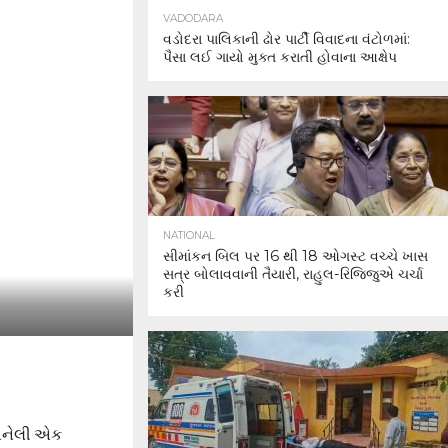
VADODARA
વડોદરા પાલિકાની ઢોર પાર્ટી વિવાદના વંટોળમાં:
પૈસા લઈ ગાયો મુક્ત કરાતી હોવાના આક્ષેપ
NATIONAL
સીમાંકન બિલ પર 16 થી 18 ઓગસ્ટ વચ્ચે ખાસ
સત્ર બોલાવવાની તૈયારી, રાહુલ-રિજિજુએ ચર્ચા
કરી
 બનેલી એક