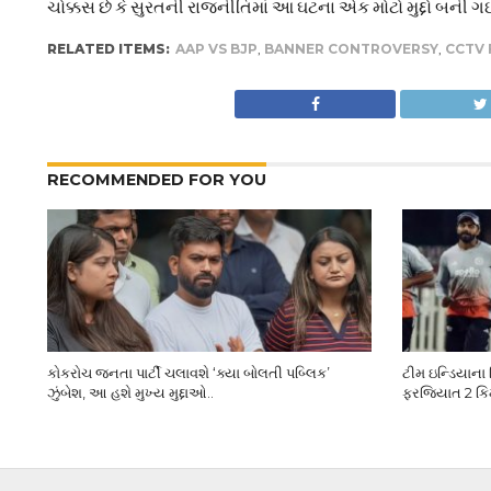
ચોક્કસ છે કે સુરતની રાજનીતિમાં આ ઘટના એક મોટો મુદ્દો બની ગઈ 
RELATED ITEMS:
AAP VS BJP
,
BANNER CONTROVERSY
,
CCTV
RECOMMENDED FOR YOU
કોકરોચ જનતા પાર્ટી ચલાવશે ‘ક્યા બોલતી પબ્લિક’
ટીમ ઇન્ડિયાના 
ઝુંબેશ, આ હશે મુખ્ય મુદ્દાઓ..
ફરજિયાત 2 કિમી