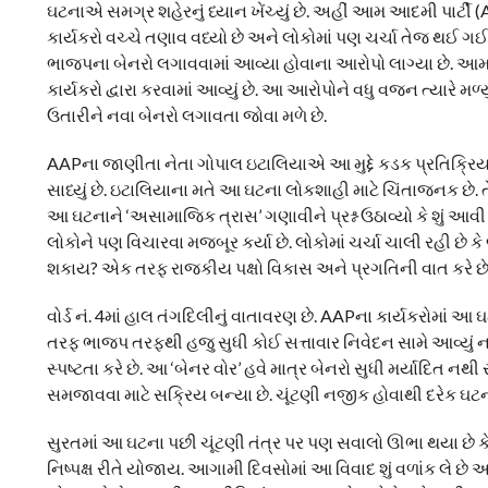
ઘટનાએ સમગ્ર શહેરનું ધ્યાન ખેંચ્યું છે. અહીં આમ આદમી પાર્ટી 
કાર્યકરો વચ્ચે તણાવ વધ્યો છે અને લોકોમાં પણ ચર્ચા તેજ થઈ ગઈ છે
ભાજપના બેનરો લગાવવામાં આવ્યા હોવાના આરોપો લાગ્યા છે. આમ આ
કાર્યકરો દ્વારા કરવામાં આવ્યું છે. આ આરોપોને વધુ વજન ત્યારે મ
ઉતારીને નવા બેનરો લગાવતા જોવા મળે છે.
AAPના જાણીતા નેતા ગોપાલ ઇટાલિયાએ આ મુદ્દે કડક પ્રતિક્રિય
સાધ્યું છે. ઇટાલિયાના મતે આ ઘટના લોકશાહી માટે ચિંતાજનક છે. ત
આ ઘટનાને ‘અસામાજિક ત્રાસ’ ગણાવીને પ્રશ્ન ઉઠાવ્યો કે શું આ
લોકોને પણ વિચારવા મજબૂર કર્યા છે. લોકોમાં ચર્ચા ચાલી રહી છે 
શકાય? એક તરફ રાજકીય પક્ષો વિકાસ અને પ્રગતિની વાત કરે છે,
વોર્ડ નં. 4માં હાલ તંગદિલીનું વાતાવરણ છે. AAPના કાર્યકરોમાં આ 
તરફ ભાજપ તરફથી હજુ સુધી કોઈ સત્તાવાર નિવેદન સામે આવ્યું નથ
સ્પષ્ટતા કરે છે. આ ‘બેનર વોર’ હવે માત્ર બેનરો સુધી મર્યાદિત નથી ર
સમજાવવા માટે સક્રિય બન્યા છે. ચૂંટણી નજીક હોવાથી દરેક ઘટ
સુરતમાં આ ઘટના પછી ચૂંટણી તંત્ર પર પણ સવાલો ઊભા થયા છે કે આવ
નિષ્પક્ષ રીતે યોજાય. આગામી દિવસોમાં આ વિવાદ શું વળાંક લે છે અને