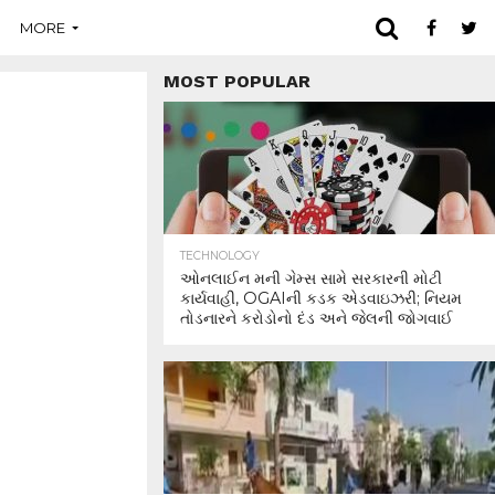
MORE
MOST POPULAR
TECHNOLOGY
ઓનલાઈન મની ગેમ્સ સામે સરકારની મોટી
કાર્યવાહી, OGAIની કડક એડવાઇઝરી; નિયમ
તોડનારને કરોડોનો દંડ અને જેલની જોગવાઈ