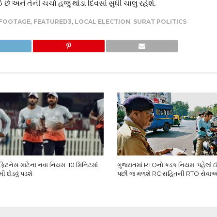
છે અને તેની ચર્ચા હજુ થોડા દિવસો સુધી ચાલુ રહેશે.
 FOOTAGE
,
FEATURED3
,
LOCAL ELECTION
,
SURAT POLITICS
ફિટનેસ માટેના નવા નિયમ: 10 મિનિટમાં
ગુજરાતમાં RTOનો કડક નિયમ: પહેલાં ઈ-
 દોડવું પડશે
પછી જ મળશે RC સહિતની RTO સેવા