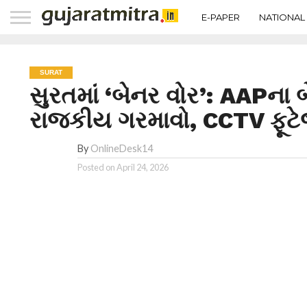
E-PAPER
NATIONAL
SURAT
સુરતમાં ‘બેનર વોર’: AAPના 
રાજકીય ગરમાવો, CCTV ફૂટ
By
OnlineDesk14
Posted on
April 24, 2026