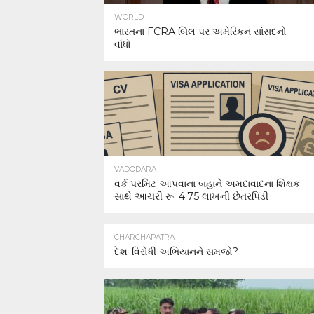
WORLD
ભારતના FCRA બિલ પર અમેરિકન સાંસદનો
વાંધો
VADODARA
વર્ક પરમિટ આપવાના બહાને અમદાવાદના શિક્ષક
સાથે આચરી રૂ. 4.75 લાખની છેતરપિંડી
CHARCHAPATRA
દેશ-વિરોધી અભિયાનને સમજો?