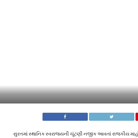
સુરતમાં સ્થાનિક સ્વરાજ્યની ચૂંટણી નજીક આવતાં રાજકીય માહોલ