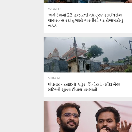
WORLD
અમેરિકામાં 28 હજારથી વધુ ટ્રક ડ્રાઈવરોના
લાયસન્સ રદ! હજારો ભારતીયો પર રોજગારીનું
સંકટ
SHINOR
ધોધમાર વરસાદનો કહેર: શિનોરમાં નર્મદા મૈયા
મંદિરની સુરક્ષા દીવાલ ધરાશાયી