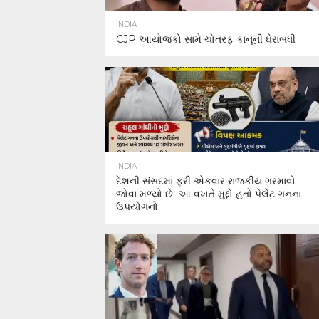
INDIA
CJP આયોજકો સામે ચોતરફ કાનૂની ઘેરાબંધી
INDIA
દેશની સંસદમાં ફરી એકવાર રાજકીય ગરમાવો
જોવા મળ્યો છે. આ વખતે મુદ્દો હતો પેલેટ ગનના
ઉપયોગનો