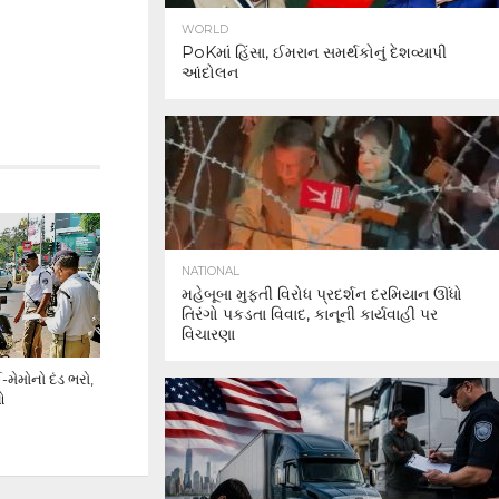
WORLD
PoKમાં હિંસા, ઈમરાન સમર્થકોનું દેશવ્યાપી
આંદોલન
NATIONAL
મહેબૂબા મુફ્તી વિરોધ પ્રદર્શન દરમિયાન ઊંધો
તિરંગો પકડતા વિવાદ, કાનૂની કાર્યવાહી પર
વિચારણા
મેમોનો દંડ ભરો,
ઓ