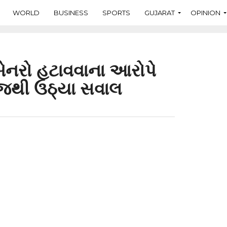
WORLD
BUSINESS
SPORTS
GUJARAT
OPINION
બેનરો હટાવવાના આરોપે
ેજથી ઉઠ્યા સવાલ