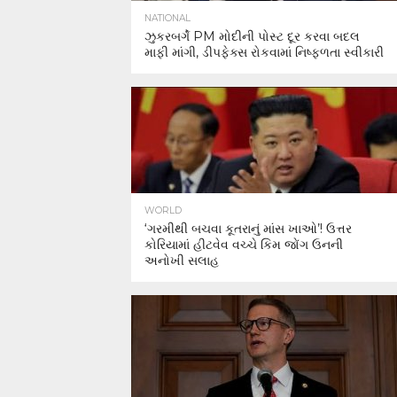
NATIONAL
ઝુકરબર્ગે PM મોદીની પોસ્ટ દૂર કરવા બદલ
માફી માંગી, ડીપફેક્સ રોકવામાં નિષ્ફળતા સ્વીકારી
WORLD
‘ગરમીથી બચવા કૂતરાનું માંસ ખાઓ’! ઉત્તર
કોરિયામાં હીટવેવ વચ્ચે કિમ જોંગ ઉનની
અનોખી સલાહ