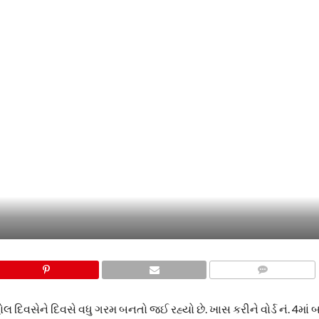
COMMENTS
 દિવસેને દિવસે વધુ ગરમ બનતો જઈ રહ્યો છે. ખાસ કરીને વોર્ડ નં. 4માં