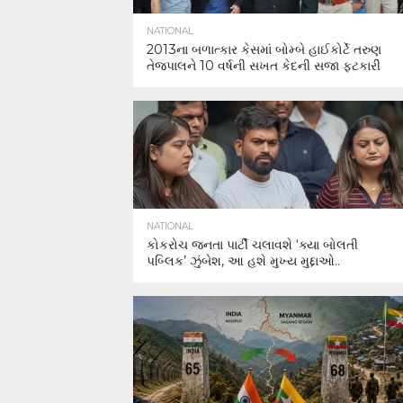
NATIONAL
2013ના બળાત્કાર કેસમાં બોમ્બે હાઈકોર્ટે તરુણ
તેજપાલને 10 વર્ષની સખત કેદની સજા ફટકારી
NATIONAL
કોકરોચ જનતા પાર્ટી ચલાવશે ‘ક્યા બોલતી
પબ્લિક’ ઝુંબેશ, આ હશે મુખ્ય મુદ્દાઓ..