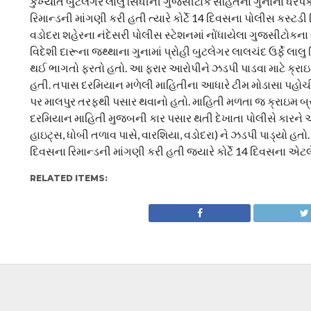
કુખ્યાત બુટલેગર લાલુ સિંધીની ગુજસીટોક સહિતના ગુનાના ધરપકડ 
રિમાન્ડની માંગણી કરી હતી ત્યારે કોર્ટે 14 દિવસના પોલીસ કસ્ટડી રિ
વડોદરા શહેરના નંદેસરી પોલીસ સ્ટેશનમાં નોંધાયેલા ગુજસીટોકન
વિદેશી દારૂના જથ્થાના ગુનામાં પ્રોહી બુટલેગર લાલચંદ ઉર્ફે લા
થઈ ભાગતો ફરતો હતો. આ ફરાર આરોપીને ઝડપી પાડવા માટે ક્રાઇમ
હતી. તપાસ દરમિયાન મળેલી માહિતીના આધારે ટીમ મોડાસા પહોચી હતી
પર માલપુર તરફથી પસાર થવાનો હતો. માહિતી મળતા જ ક્રાઇમ બ્રા
દરમિયાન માહિતી મુજબની કાર પસાર થતી દેખાતા પોલીસે કારને અટ
હાઇટ્સ, ધોબી તળાવ પાસે, વારશિયા, વડોદરા) ને ઝડપી પાડ્યો હતો
દિવસના રિમાન્ડની માંગણી કરી હતી જ્યારે કોર્ટે 14 દિવસના એટલે 
RELATED ITEMS: