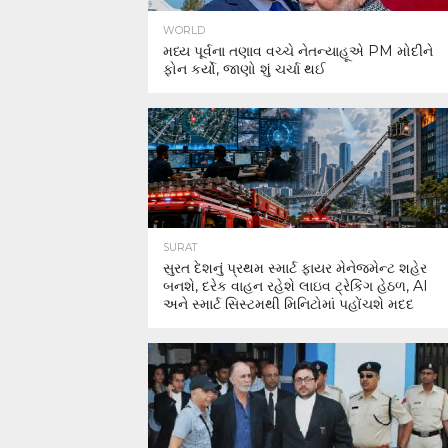
WORLD
મધ્ય પૂર્વના તણાવ વચ્ચે નેતન્યાહૂએ PM મોદીને
ફોન કર્યો, જાણો શું ચર્ચા થઈ
SURAT
સુરત દેશનું પ્રથમ સ્માર્ટ ફાયર મેનેજમેન્ટ શહેર
બનશે, દરેક વાહન રહેશે લાઇવ ટ્રેકિંગ હેઠળ, AI
અને સ્માર્ટ સિસ્ટમથી મિનિટોમાં પહોંચશે મદદ