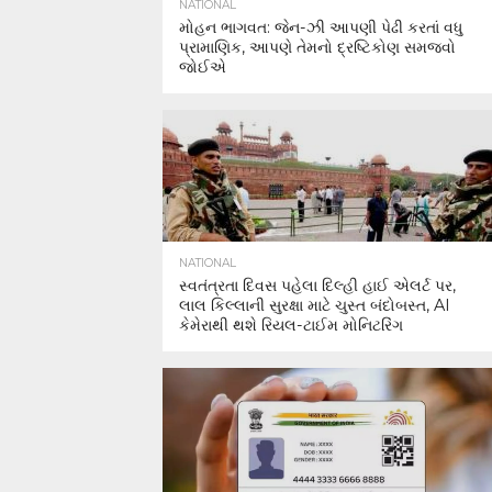
NATIONAL
મોહન ભાગવત: જેન-ઝી આપણી પેઢી કરતાં વધુ
પ્રામાણિક, આપણે તેમનો દ્રષ્ટિકોણ સમજવો
જોઈએ
NATIONAL
સ્વતંત્રતા દિવસ પહેલા દિલ્હી હાઈ એલર્ટ પર,
લાલ કિલ્લાની સુરક્ષા માટે ચુસ્ત બંદોબસ્ત, AI
કેમેરાથી થશે રિયલ-ટાઈમ મોનિટરિંગ