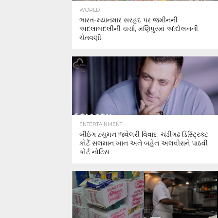
WORLD
ભારત-મ્યાનમાર સરહદ પર જમીનની
અદલાબદલીની ચર્ચા, મણિપુરમાં આંદોલનની
ચેતવણી
ENTERTAINMENT
બીઇંગ હ્યુમન જ્વેલરી વિવાદ: ચંડીગઢ ડિસ્ટ્રિક્ટ
કોર્ટે સલમાન ખાન અને બહેન અલવીરાને પાઠવી
કોર્ટ નોટિસ