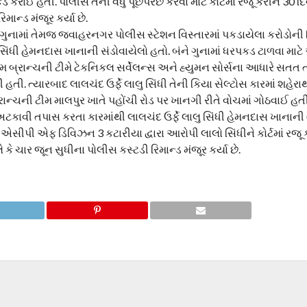
કરાઈ હતી. પોલીસે તેની વધુ પૂછપરછ કરવા માટે કોર્ટમાં રજૂ કરીને 30 
માન્ડ મંજૂર કર્યા છે.
ા ગુનામાં તેમજ જવાહરનગર પોલીસ સ્ટેશન વિસ્તારમાં પકડાયેલા કરોડોની
લુ સિંધી હેમનદાસ ખાનાની સંડોવાયેલો હતો. બંને ગુનામાં ધરપકડ ટાળવા માટ
 બ્રાન્ચની ટીમે ટેકનિકલ સર્વેલન્સ અને હ્યુમન સોર્સના આધારે સતત
. ત્યારબાદ લાલચંદ ઉર્ફે લાલુ સિંધી તેની કિયા સેલ્ટોસ કારમાં શહેરાથ
ન્ચની ટીમ માલપુર ખાતે પહોંચી રોડ પર ખાનગી રીતે વોચમાં ગોઠવાઈ હત
કાવી તપાસ કરતા કારમાંથી લાલચંદ ઉર્ફે લાલુ સિંધી હેમનદાસ ખાનાની 
. એસીપી એફ ડિવિઝન 3 કટારીયા દ્વારા આરોપી લાલો સિંધીને કોર્ટમાં રજૂ 
કે ચાર જૂન સુધીના પોલીસ કસ્ટડી રિમાન્ડ મંજૂર કર્યા છે.