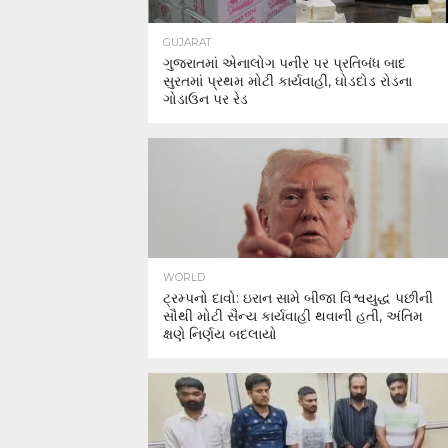
GUJARAT
ગુજરાતમાં એનાલોગ પનીર પર પ્રતિબંધ બાદ
સુરતમાં પ્રથમ મોટી કાર્યવાહી, ઘોડદોડ રોડના
ગોડાઉન પર રેડ
WORLD
ટ્રમ્પનો દાવો: ઇરાન સામે બીજા વિશ્વયુદ્ધ પછીની
સૌથી મોટી સૈન્ય કાર્યવાહી થવાની હતી, અંતિમ
ક્ષણે નિર્ણય બદલાયો