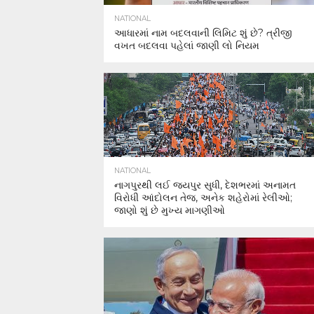
NATIONAL
આધારમાં નામ બદલવાની લિમિટ શું છે? ત્રીજી
વખત બદલવા પહેલાં જાણી લો નિયમ
NATIONAL
નાગપુરથી લઈ જયપુર સુધી, દેશભરમાં અનામત
વિરોધી આંદોલન તેજ, અનેક શહેરોમાં રેલીઓ;
જાણો શું છે મુખ્ય માગણીઓ