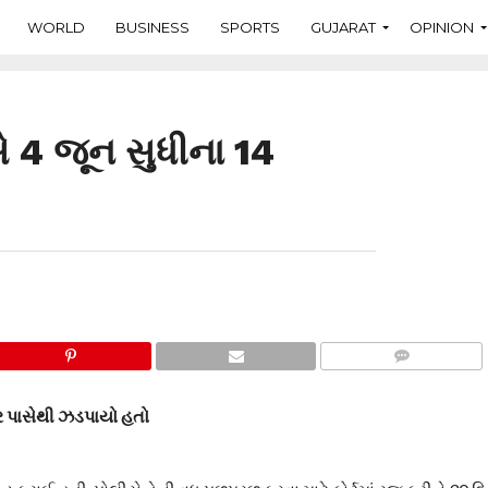
WORLD
BUSINESS
SPORTS
GUJARAT
OPINION
ે 4 જૂન સુધીના 14
COMMENTS
ુર પાસેથી ઝડપાયો હતો