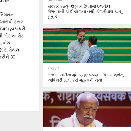
દિવસના
NATIONAL
સરકારે કહ્યું- ઉડ્ડયન ઇંધણમાં ઇથેનોલ
ભેળવવાની કોઈ યોજના નથી, કેજરીવાલે કહ્યું
 કિંમતના
હતું કે..
ે આરોપી ફરાર
 તપાસ હાથ ધરી
ી મોડાસા રોડ
ી. વોચ
(રહે. રોયલ
કરીને 30
SPORTS
મતદાર યાદીના મુદ્દે યુસુફ પઠાણ સક્રિય, શુભેન્દુ
અધિકારી સાથે કરી મહત્વની ચર્ચા