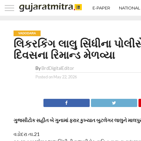
E-PAPER
NATIONAL
VADODARA
લિકરકિંગ લાલુ સિંધીના પોલીસ
દિવસના રિમાન્ડ મેળવ્યા
By
BrdDigitalEditor
Posted on
May 22, 2026
ગુજસીટોક સહીત બે ગુનામાં ફરાર કુખ્યાત બુટલેગર લાલુને માલપ
વડોદરા તા.21