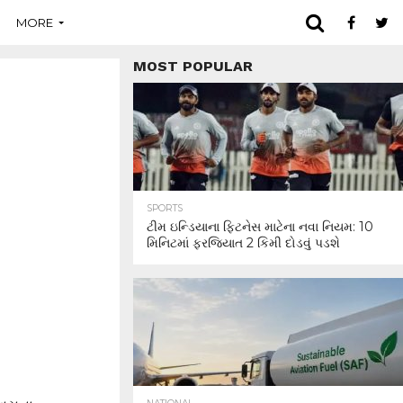
MORE
MOST POPULAR
SPORTS
ટીમ ઇન્ડિયાના ફિટનેસ માટેના નવા નિયમ: 10
મિનિટમાં ફરજિયાત 2 કિમી દોડવું પડશે