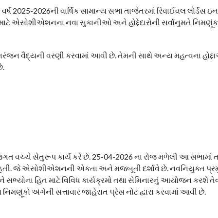
 વર્ષ 2025-2026ની વાર્ષિક સામાન્ય સભા તાજેતરમાં રિવાઈવલ લોર્ડસ ઇન
માટે એસોશીએશનના નવા સુકાનીઓ અને હોદ્દેદારોની સર્વાનુમતે નિમણૂં
 નિરંજન વૈદ્યની વરણી કરવામાં આવી છે. તેમની સાથે અન્ય મહત્વના હોદ્
ે.
ી જગત વચ્ચે સેતુરૂપ કાર્ય કરે છે. 25-04-2026 ના રોજ મળેલી આ સભામાં
આવી હતી. જે એસોશીએશનની એકતા અને મજબૂતી દર્શાવે છે. નવનિયુક્ત પ્
અને સભ્યોના હિત માટે વિવિધ કાર્યક્રમો તથા સેમિનારનું આયોજન કરશે ત
નિમણૂંકો અંગેની સત્તાવાર જાહેરાત પ્રેસ નોટ દ્વારા કરવામાં આવી છે.