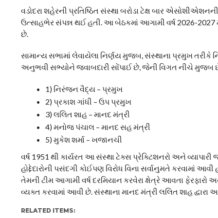
વડોદરા શહેરની પ્રતિષ્ઠિત સંસ્થા બરોડા ટેક્ષ બાર એસોશીએશનની
ઉત્સાહભેર સંપન્ન થઈ હતી. આ બેઠકમાં આગામી વર્ષ 2026-2027 
છે.
સામાન્ય સભામાં લેવાયેલા નિર્ણય મુજબ, સંસ્થાના પ્રમુખ તરીકે
અનુભવી સભ્યોને જવાબદારી સોંપાઈ છે, જેની વિગત નીચે મુજબ છ
1) નિરંજન વૈદ્ય – પ્રમુખ
2) પ્રકાશ ગાંધી – ઉપ પ્રમુખ
3) લલિત શાહ – માનદ મંત્રી
4) મનોજ પંચાલ – માનદ સહ મંત્રી
5) મુકેશ શર્મા – ખજાનચી
વર્ષ 1951 થી કાર્યરત આ સંસ્થા ટેક્સ પ્રેક્ટિશનરો અને વ્યાપાર
હોદ્દેદારોની પસંદગી કોઈપણ વિરોધ વિના સર્વાનુમતે કરવામાં 
તેમની ટીમ આગામી વર્ષ દરમિયાન કરવેરા ક્ષેત્રે આવતા ફેરફારો 
વ્યક્ત કરવામાં આવી છે. સંસ્થાના માનદ મંત્રી લલિત શાહ દ્વારા આ 
RELATED ITEMS: