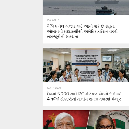
WORLD
વૈશ્વિક તેલ બજાર માટે આવી શકે છે રાહત,
ઓમાનની મધ્યસ્થીથી અમેરિકા-ઈરાન વચ્ચે
સમજૂતીની શક્યતા
NATIONAL
દેશમાં 5,000 નવી PG મેડિકલ બેઠકો ઉમેરાશે,
4 વર્ષમાં ડૉક્ટરોની તાલીમ ક્ષમતા વધારશે કેન્દ્ર