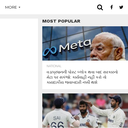
MORE
MOST POPULAR
NATIONAL
વડાપ્રધાનની પોસ્ટ બ્લોક થવા બાદ સરકારનો
મેટા પર સકંજો: કાર્યવાહી નહીં કરો તો
કાયદાકીય જવાબદારી નક્કી થશે