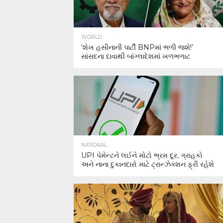
WORLD
‘શેખ હસીનાની પાર્ટી BNPમાં ભળી જશે!’
સાંસદના દાવાથી બાંગ્લાદેશમાં ખળભળાટ
NATIONAL
UPI પેમેન્ટને લઈને મોટો ભ્રમ દૂર, ગ્રાહકો
અને નાના દુકાનદારો માટે ટ્રાન્ઝેક્શન ફ્રી રહેશે