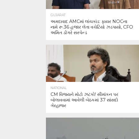
GUJARAT
અમદાવાદ AMCમાં લાંચકાંડ: ફાયર NOCના
નામે રૂ.36 હજાર લેતા વચેટિયો ઝડપાયો, CFO
અમિત ડોંગરે સસ્પેન્ડ
NATIONAL
CM વિજયને મોટો ઝટકો! સીમાંકન પર
બોલાવવામાં આવેલી બેઠકમાં 37 સાંસદો
ગેરહાજર