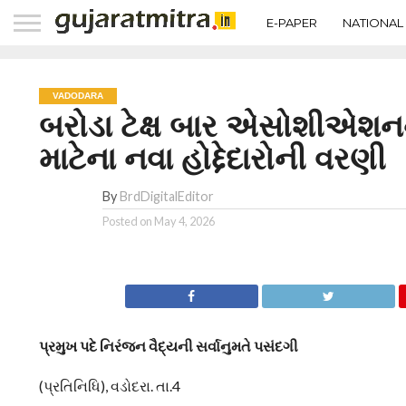
E-PAPER
NATIONAL
VADODARA
બરોડા ટેક્ષ બાર એસોશીએશન
માટેના નવા હોદ્દેદારોની વરણી
By
BrdDigitalEditor
Posted on
May 4, 2026
પ્રમુખ પદે નિરંજન વૈદ્યની સર્વાનુમતે પસંદગી
(પ્રતિનિધિ), વડોદરા. તા.4