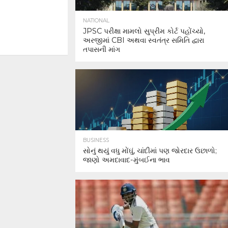
NATIONAL
JPSC પરીક્ષા મામલો સુપ્રીમ કોર્ટ પહોંચ્યો,
અરજીમાં CBI અથવા સ્વતંત્ર સમિતિ દ્વારા
તપાસની માંગ
BUSINESS
સોનું થયું વધુ મોંઘું, ચાંદીમાં પણ જોરદાર ઉછાળો;
જાણો અમદાવાદ-મુંબઈના ભાવ