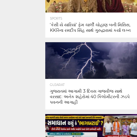
SPORTS
‘કેસી યે યારિયાં’ ફેમ ચાર્લી ચોહાણ બની મિસિસ,
KKRના રમદીપ સિંહ સાથે ગુરુદ્વારામાં કર્યા લગ્ન
GUJARAT
ગુજરાતમાં આગામી 3 દિવસ ગાજવીજ સાથે
વરસાદ: અનેક શહેરોમાં 40 કિલોમીટરની ઝડપે
પવનની આગાહી