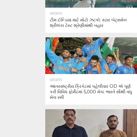
SPORTS
ટીમ ઈન્ડિયા માટે મોટો ઝટકો: સ્ટાર બેટ્સમેન
શ્રીલંકા ટેસ્ટ શ્રેણીમાંથી બહાર
SPORTS
આંતરરાષ્ટ્રીય ક્રિકેટમાં પહેલીવાર OD એ પૂર્ણ
કરી વિવિધ ફોર્મેટમાં 5,000 મેચ: ભારતે સૌથી વધુ
મેચ રમી