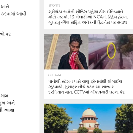
 ખાતે
SPORTS
શ્રીલંકા સામેની સીરિઝ પહેલા ટીમ ઈન્ડિયાને
ક કરવામાં આવી
મોટો ઝટકો, 13 ખેલાડીઓ NCAમાં રિહેબ હેઠળ,
બુમરાહ-ગિલ સહિત અનેકની ફિટનેસ પર સવાલ
દાઓ પર
GUJARAT
પાનોલી સ્ટેશન પાસે ચાલુ ટ્રેનમાંથી મોબાઈલ
ઝૂંટવાયો, મુસાફર નીચે પટકાયા; સારવાર
દરમિયાન મોત, CCTVમાં ચોંકાવનારી ઘટના કેદ
 તમામ
રમુખ અને
ેવી આશા