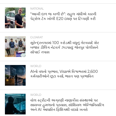
NATIONAL
“આખી દાળ જ કાળી છે”: રાહુલ ગાંધીએ કારની
પેટ્રોલ ટેંક ખોલી E20 ઇંધણ પર ટિપ્પણી કરી
GUJARAT
સુરેન્દ્રનગરમાં 100 કરોડથી વધુનું ગેરકાયદે શેર
બજાર ડીલિંગ નેટવર્ક ઝડપાયું: જેતપુર પોલીસને
સોંપાઈ તપાસ
WORLD
AIનો વધતો પ્રભાવ, Visaએ વિશ્વભરમાં 2,600
કર્મચારીઓને છૂટા કર્યા, ભારત પણ પ્રભાવિત
WORLD
વોલ સ્ટ્રીટની અગ્રણી નાણાકીય સંસ્થાઓ પર
સાયબર હુમલાનો પ્રયાસ, સોશિયલ એન્જિનિયરિંગ
અને AI આધારિત ફિશિંગથી વધ્યો ખતરો