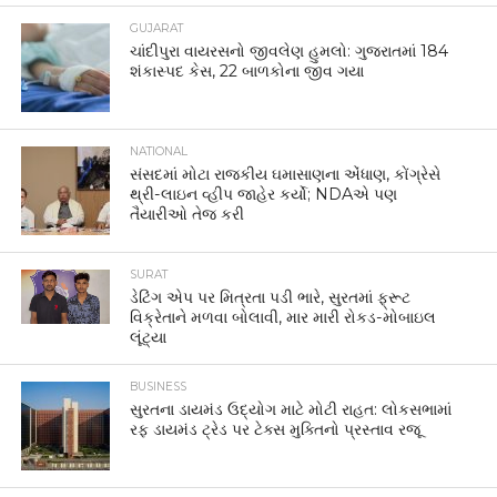
GUJARAT
ચાંદીપુરા વાયરસનો જીવલેણ હુમલો: ગુજરાતમાં 184
શંકાસ્પદ કેસ, 22 બાળકોના જીવ ગયા
NATIONAL
સંસદમાં મોટા રાજકીય ઘમાસાણના એંધાણ, કોંગ્રેસે
થ્રી-લાઇન વ્હીપ જાહેર કર્યો; NDAએ પણ
તૈયારીઓ તેજ કરી
SURAT
ડેટિંગ એપ પર મિત્રતા પડી ભારે, સુરતમાં ફ્રૂટ
વિક્રેતાને મળવા બોલાવી, માર મારી રોકડ-મોબાઇલ
લૂંટ્યા
BUSINESS
સુરતના ડાયમંડ ઉદ્યોગ માટે મોટી રાહત: લોકસભામાં
રફ ડાયમંડ ટ્રેડ પર ટેક્સ મુક્તિનો પ્રસ્તાવ રજૂ