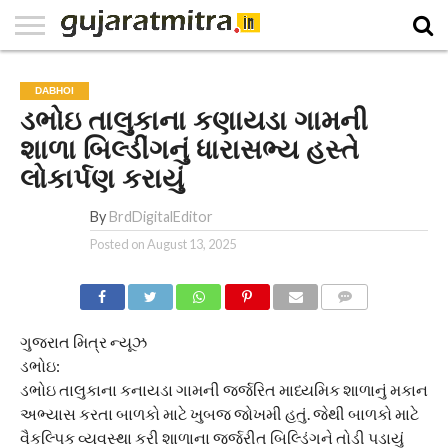
E-
PAPER
NATIONAL
WORLD
BUSINESS
SPORTS
GUJARAT
OPINION
MORE
DABHOI
ડભોઇ તાલુકાના કણાયડા ગામની
શાળા બિલ્ડીંગનું ધારાસભ્ય હસ્તે
લોકાર્પણ કરાયું
By
BrdDigitalEditor
Posted on
August 13, 2025
COMMENTS
ગુજરાત મિત્ર ન્યૂઝ
ડભોઇ:
ડભોઇ તાલુકાના કનાયડા ગામની જર્જરિત માધ્યમિક શાળાનું મકાન
અભ્યાસ કરતા બાળકો માટે ખુબજ જોખમી હતું. જેથી બાળકો માટે
વૈકલ્પિક વ્યવસ્થા કરી શાળાના જર્જરીત બિલ્ડિંગને તોડી પડાયું