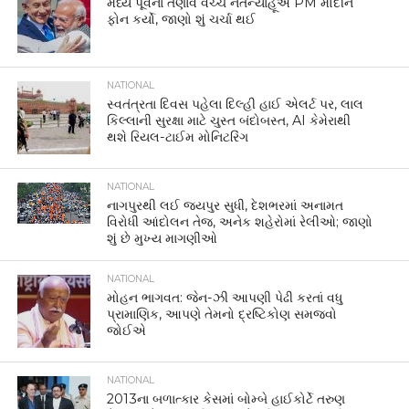
મધ્ય પૂર્વના તણાવ વચ્ચે નેતન્યાહૂએ PM મોદીને
ફોન કર્યો, જાણો શું ચર્ચા થઈ
NATIONAL
સ્વતંત્રતા દિવસ પહેલા દિલ્હી હાઈ એલર્ટ પર, લાલ
કિલ્લાની સુરક્ષા માટે ચુસ્ત બંદોબસ્ત, AI કેમેરાથી
થશે રિયલ-ટાઈમ મોનિટરિંગ
NATIONAL
નાગપુરથી લઈ જયપુર સુધી, દેશભરમાં અનામત
વિરોધી આંદોલન તેજ, અનેક શહેરોમાં રેલીઓ; જાણો
શું છે મુખ્ય માગણીઓ
NATIONAL
મોહન ભાગવત: જેન-ઝી આપણી પેઢી કરતાં વધુ
પ્રામાણિક, આપણે તેમનો દ્રષ્ટિકોણ સમજવો
જોઈએ
NATIONAL
2013ના બળાત્કાર કેસમાં બોમ્બે હાઈકોર્ટે તરુણ