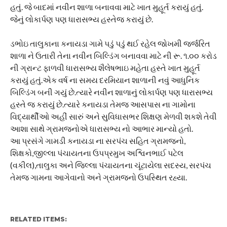
હતું. જે બાદમાં નવીન શાળા બનાવવા માટે ખાત મુહૂર્ત કરાયું હતું.
જેનું લોકાર્પણ પણ ધારાસભ્ય હસ્તેજ કરાયું છે.
ડભોઇ તાલુકાના કનાયડા ગામે પડું પડું થઈ રહેલ જોખમી જર્જરિત
શાળા ને ઉતારી તેના નવીન બિલ્ડિંગ બનાવવા માટે ની રૂ. ૧.૦૦ કરોડ
ની ગ્રાન્ટ ફાળવી ધારાસભ્ય શૈલેષભાઇ મહેતા હસ્તે ખાત મુહૂર્ત
કરાયું હતું.એક વર્ષ ના સમય દરમિયાન શાળાની નવું આધુનિક
બિલ્ડિંગ બની ગયું છે.ત્યારે નવીન શાળાનું લોકાર્પણ પણ ધારાસભ્ય
હસ્તે જ કરાયું છે.ત્યારે કનાયડા તેમજ આસપાસ ના ગામોના
વિદ્યાર્થીઓ અહીં સારું અને સુવિધાસભર શિક્ષણ મેળવી શકશે તેવી
આશા સાથે ગ્રામજનોએ ધારાસભ્ય નો આભાર માન્યો હતો.
આ પ્રસંગે ગામડી કનાયડા ના સરપંચ સહિત ગ્રામજનો,
શિક્ષકો,જીલ્લા પંચાયતના ઉપપ્રમુખ અશ્વિનભાઈ પટેલ
(વકીલ),તાલુકા અને જિલ્લા પંચાયતના ચૂંટાયેલા સદસ્ય, સરપંચ
તેમજ ગામના આગેવાનો અને ગ્રામજનો ઉપસ્થિત રહ્યા.
RELATED ITEMS: