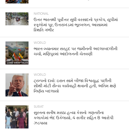
NATIONAL
ઉત્તર ભારતથી પૂર્વોત્તર સુધી વરસાદનો પ્રકોપ, યુપીમાં
સ્કૂલોમાં પૂર, ઉત્તરાખંડમાં ભૂસ્ખલન, આસામમાં
સ્થિતિ ગંભીર
WORLD
ભારત-મ્યાનમાર સરહદ પર જમીનની અદલાબદલીની
ચર્ચા, મણિપુરમાં આંદોલનની ચેતવણી
WORLD
ટ્રમ્પનો દાવો: ઇરાન સામે બીજા વિશ્વયુદ્ધ પછીની
સૌથી મોટી સૈન્ય કાર્યવાહી થવાની હતી, અંતિમ ક્ષણે
નિર્ણય બદલાયો
SURAT
સુરતના સતીષ મરાઠા હત્યા કેસનો ગણતરીના
કલાકોમાં ભેદ ઉકેલાયો, 4 સગીર સહિત 8 આરોપી
ઝડપાયા