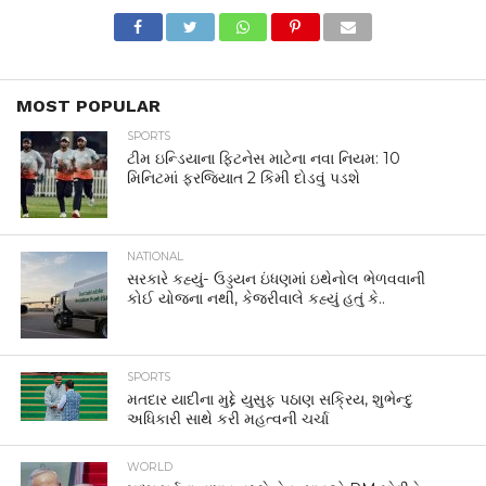
MOST POPULAR
SPORTS
ટીમ ઇન્ડિયાના ફિટનેસ માટેના નવા નિયમ: 10
મિનિટમાં ફરજિયાત 2 કિમી દોડવું પડશે
NATIONAL
સરકારે કહ્યું- ઉડ્ડયન ઇંધણમાં ઇથેનોલ ભેળવવાની
કોઈ યોજના નથી, કેજરીવાલે કહ્યું હતું કે..
SPORTS
મતદાર યાદીના મુદ્દે યુસુફ પઠાણ સક્રિય, શુભેન્દુ
અધિકારી સાથે કરી મહત્વની ચર્ચા
WORLD