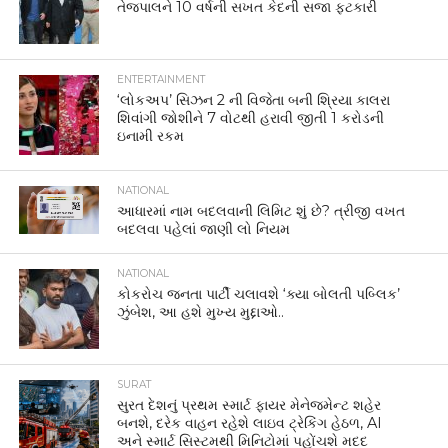
તેજપાલને 10 વર્ષની સખત કેદની સજા ફટકારી
ENTERTAINMENT
‘લોકઅપ’ સિઝન 2 ની વિજેતા બની શ્રિયા કાલરા
શિવાંગી જોશીને 7 વોટથી હરાવી જીતી 1 કરોડની
ઇનામી રકમ
NATIONAL
આધારમાં નામ બદલવાની લિમિટ શું છે? ત્રીજી વખત
બદલવા પહેલાં જાણી લો નિયમ
NATIONAL
કોકરોચ જનતા પાર્ટી ચલાવશે ‘ક્યા બોલતી પબ્લિક’
ઝુંબેશ, આ હશે મુખ્ય મુદ્દાઓ..
SURAT
સુરત દેશનું પ્રથમ સ્માર્ટ ફાયર મેનેજમેન્ટ શહેર
બનશે, દરેક વાહન રહેશે લાઇવ ટ્રેકિંગ હેઠળ, AI
અને સ્માર્ટ સિસ્ટમથી મિનિટોમાં પહોંચશે મદદ