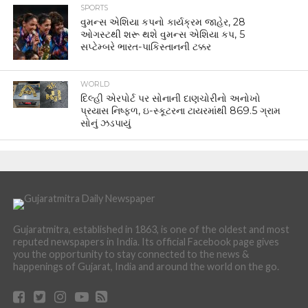
SPORTS
વુમન્સ એશિયા કપનો કાર્યક્રમ જાહેર, 28
ઓગસ્ટથી શરૂ થશે વુમન્સ એશિયા કપ, 5
સપ્ટેમ્બરે ભારત-પાકિસ્તાનની ટક્કર
WORLD
દિલ્હી એરપોર્ટ પર સોનાની દાણચોરીનો અનોખો
પ્રયાસ નિષ્ફળ, ઇ-સ્કૂટરના ટાયરમાંથી 869.5 ગ્રામ
સોનું ઝડપાયું
Gujaratmitra, established in 1863, is one of the oldest and most
reputed newspapers in India. Its official Facebook page gives
you the opportunity to stay connected to the news &
happenings of Gujarat, India and around the world on the go.