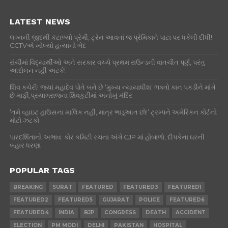
LATEST NEWS
લગ્નની જીદથી કંટાળ્યો પ્રેમી, ટ્રેન આવતાં જ પ્રેમિકાને પાટા પર ધકેલી દીધી!
CCTVએ ખોલ્યો હત્યાનો ભેદ
રાંચીમાં વિદ્યાર્થીઓ અને સરકાર વચ્ચે પ્રથમ રાઉન્ડની વાતચીત પૂર્ણ, પરંતુ
આંદોલન નહીં અટકે!
શિવ કચેરી! જ્યાં મહાદેવ પોતે બને છે ‘મુખ્ય ન્યાયાધીશ’ ભક્તો કાન પકડીને માંગે
છે માફી,પ્રયાગરાજના શિવકુટીમાં અનોખું મંદિર
‘તમે વ્હાઇટ હાઉસના માલિક નહીં, માત્ર ભાડૂઆત છો!’ ટ્રમ્પને અમેરિકન કોર્ટનો
મોટો ઝટકો
પારદર્શિતાનો અભાવ: કોર કમિટી રચના અંગે CJP માં હોબાળો, દીપકેના ઘરની
બહાર ધરણા
POPULAR TAGS
BREAKING
SURAT
FEATURED
FEATURED3
FEATURED1
FEATURED2
FEATURED5
GUJARAT
POLICE
FEATURED6
FEATURED4
INDIA
BJP
CONGRESS
DEATH
ACCIDENT
ELECTION
PM MODI
DELHI
PAKISTAN
HOSPITAL