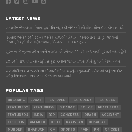
LATEST NEWS
લાજપોર સેન્ટ્રલ જેલમાં હાઈ સિક્યુરિટી બેરેકની ખોલીમાં મોબાઈલ ફોન મળ્યો
વરસાદ અને પૂરથી દેશના અનેક રાજ્યો પરેશાન: અમરનાથ યાત્રા જમ્મુમાં
રોકાઈ, દિલ્હીમાં ટ્રાફિક જામ, બિહારમાં 300 ઘર ડૂબ્યાં
સુરતના સેન્ટ્રલ ઝોન અને વરાછા-એ ઝોનમાં 12 ઓગસ્ટે પાણી પુરવઠો બંધ રહેશે
2015થી વાળ કપાવ્યા નહીં, 8 ફૂટ 10 ઇંચ લાંબા વાળ સાથે રેણુ બની વિશ્વ નંબર 1
PM મોદીએ Gen-Zને આપી મોટી શીખ: કહ્યું- જીવનની પરીક્ષામાં બધું ‘આઉટ
ઓફ સિલેબસ’, સવાલ સાથે ઉકેલ પણ શોધો
POPULAR TAGS
BREAKING
SURAT
FEATURED
FEATURED3
FEATURED1
FEATURED2
FEATURED5
GUJARAT
POLICE
FEATURED6
FEATURED4
INDIA
BJP
CONGRESS
DEATH
ACCIDENT
ELECTION
PM MODI
DELHI
PAKISTAN
HOSPITAL
MURDER
BHARUCH
CM
SPORTS
RAIN
PM
CRICKET