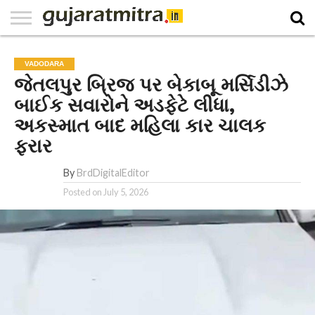
E-
PAPER
NATIONAL
WORLD
BUSINESS
SPORTS
GUJARAT
OPINION
MORE
VADODARA
જેતલપુર બ્રિજ પર બેકાબૂ મર્સિડીઝે
બાઈક સવારોને અડફેટે લીધા,
અકસ્માત બાદ મહિલા કાર ચાલક
ફરાર
By
BrdDigitalEditor
Posted on
July 5, 2026