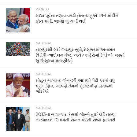
WORLD
મધ્ય પૂર્વના તણાવ વચ્ચે નેતન્યાહૂએ PM મોદીને
ફોન કર્યો, જાણો શું ચર્ચા થઈ
NATIONAL
નાગપુરથી લઈ જયપુર સુધી, દેશભરમાં અનામત
વિરોધી આંદોલન તેજ, અનેક શહેરોમાં રેલીઓ; જાણો
શું છે મુખ્ય માગણીઓ
NATIONAL
મોહન ભાગવત: જેન-ઝી આપણી પેઢી કરતાં વધુ
પ્રામાણિક, આપણે તેમનો દ્રષ્ટિકોણ સમજવો
જોઈએ
NATIONAL
2013ના બળાત્કાર કેસમાં બોમ્બે હાઈકોર્ટે તરુણ
તેજપાલને 10 વર્ષની સખત કેદની સજા ફટકારી