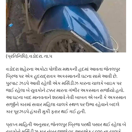
(પ્રતિનિધિ), વડોદરા. તા.૫
વડોદરા શહેરના અકોટા પોલીસ મથકની હદમાં આવતા જેતલપુર
બ્રિજ પર એક હૃદયદ્રાવક અકસ્માતની ઘટના સામે આવી છે.
પુરપાટ ઝડપે આવી રહેલી એક મર્સિડીઝ કારના ચાલકે બાઇક પર
જઈ રહેલા બે યુવકોને ટક્કર મારતા ગંભીર અકસ્માત સર્જાયો હતો.
આ ઘટના બાદ માનવતાને શરમાવે તેવી બાબત એ બની કે અકસ્માત
સર્જીને કારમાં સવાર મહિલા ચાલકે સ્થળ પર ઉભા રહેવાને બદલે
કાર પૂરઝડપે હંકારી મુકી ફરાર થઈ ગઈ હતી.
પ્રાપ્ત માહિતી અનુસાર, જેતલપુર બ્રિજ પરથી પસાર થઈ રહેલા બે
યુવકોને મર્સિડીઝ કાર નંબર જીજે ૦૬ આરએફ ૮૦૧૯ ના ચાલકે