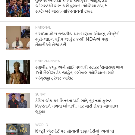
વુમન્સ એશિયા કપનો કાર્યક્રમ જાહેર, 28
ઓગસ્ટથી શરૂ થશે વુમન્સ એશિયા કપ, 5
સપ્ટેમ્બરે ભારત-પાકિસ્તાનની ટક્કર
NATIONAL
સંસદમાં મોટા રાજકીય ઘમાસાણના એંધાણ, કોંગ્રેસે
થ્રી-લાઇન વ્હીપ જાહેર કર્યો; NDAએ પણ
તૈયારીઓ તેજ કરી
ENTERTAINMENT
રણબીર કપૂર અને સાઈ પલ્લવી સ્ટારર ‘રામાયણ ભાગ
1’ની રિલીઝ ડેટ જાહેર, ગ્લોબલ ઓડિયન્સ માટે
અંગ્રેજી ટ્રેલર આઉટ
SURAT
ડેટિંગ એપ પર મિત્રતા પડી ભારે, સુરતમાં ફ્રૂટ
વિક્રેતાને મળવા બોલાવી, માર મારી રોકડ-મોબાઇલ
લૂંટ્યા
WORLD
દિલ્હી એરપોર્ટ પર સોનાની દાણચોરીનો અનોખો