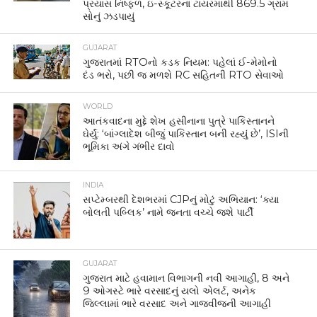
પ્રયાસ નિષ્ફળ, ઇ-સ્કૂટરના ટાયરમાંથી 869.5 ગ્રામ
સોનું ઝડપાયું
GUJARAT
ગુજરાતમાં RTOનો કડક નિયમ: પહેલાં ઈ-મેમોનો
દંડ ભરો, પછી જ મળશે RC સહિતની RTO સેવાઓ
WORLD
આતંકવાદના મુદ્દે શેખ હસીનાના પુત્રે પાકિસ્તાનને
ઘેર્યું: ‘બાંગ્લાદેશ બીજું પાકિસ્તાન બની રહ્યું છે’, ISIની
ભૂમિકા અંગે ગંભીર દાવો
INDIA
સપ્ટેમ્બરથી દેશભરમાં CJPનું મોટું અભિયાન: ‘ક્યા
બોલતી પબ્લિક’ નામે જનતા વચ્ચે જશે પાર્ટી
GUJARAT
ગુજરાત માટે હવામાન વિભાગની નવી આગાહી, 8 અને
9 ઓગસ્ટે ભારે વરસાદનું યલો એલર્ટ, અનેક
જિલ્લામાં ભારે વરસાદ અને ગાજવીજની આગાહી