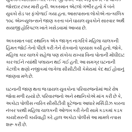
જોરદાર ટક્કર મારી હતી. અકસ્માત એટલો ગંભીર હતો કે બંને
યુવકો રોડ પર ફંગોળાઈ ગયા હતા. આસપાસના લોકોએ તાત્કાલિક
૧૦૮ એમ્બ્યુલન્સને જાણ કરતા બંને ઘાયલ યુવકોને સારવાર અર્થે
સયાજી હોસ્પિટલ ખાતે ખસેડવામાં આવ્યા છે.
અકસ્માત બાદ સ્થાનિક એક જાગૃત નાગરિકે મહિલા ચાલકની
હિંમત જોઈ તેનો પીછો કરી તેને રોકવાનો પ્રયાસ કર્યો હતો. જોકે,
મહિલા કાર ચાલકે સહેજ પણ સંકોચ રાખ્યા વિના પોતાની મોંઘીદાટ
કાર લઈને ત્યાંથી પલાયન થઈ ગઈ હતી. આ સમગ્ર ઘટનાની
કેટલીક ક્ષણો નજીકમાં લાગેલા સીસીટીવી કેમેરામાં કેદ થઈ હોવાનું
જાણવા મળે છે.
ઘટનાની જાણ થતા જ ઘાયલ યુવકોના પરિવારજનોમાં ભારે રોષ
જોવા મળી રહ્યો છે. પરિવારજનો અને સ્થાનિકોએ માંગ કરી છે કે,
અકોટા પોલીસ ત્વરિત સીસીટીવી ફૂટેજના આધારે મર્સિડીઝ કારના
નંબર પરથી મહિલા ચાલકની ઓળખ કરી તેની સામે કડકમાં કડક
કાયદેસરની કાર્યવાહી કરે. હાલ અકોટા પોલીસે આ મામલે તપાસ
શરૂ કરી છે.