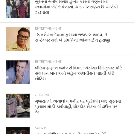
સુરતના સતીષ મરાઠા હત્યા કેસનો ગણતરીના
કલાકોમાં ભેદ ઉકેલાયો, 4 સગીર સહિત 8 આરોપી
ઝડપાયા
ENTERTAINMENT
16 કરોડના દેવામાં ફસાયા રાજપાલ યાદવ, 9
સપ્ટેમ્બરે થશે બે સંપત્તિની ઓનલાઈન હરાજી
ENTERTAINMENT
બીઇંગ હ્યુમન જ્વેલરી વિવાદ: ચંડીગઢ ડિસ્ટ્રિક્ટ કોર્ટે
સલમાન ખાન અને બહેન અલવીરાને પાઠવી કોર્ટ
નોટિસ
GUJARAT
ગુજરાતમાં એનાલોગ પનીર પર પ્રતિબંધ બાદ સુરતમાં
પ્રથમ મોટી કાર્યવાહી, ઘોડદોડ રોડના ગોડાઉન પર
રેડ
SPORTS