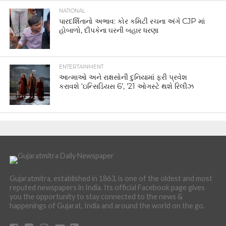
NATIONAL
પારદર્શિતાનો અભાવ: કોર કમિટી રચના અંગે CJP માં
હોબાળો, દીપકેના ઘરની બહાર ધરણા
ENTERTAINMENT
આત્માઓ અને રાક્ષસોની દુનિયામાં ફરી પ્રવેશ
કરાવશે ‘ઇન્સિડિયસ 6’, ’21 ઓગસ્ટે થશે રિલીઝ
Gujaratmitra, established in 1863, is one of the oldest and most
reputed newspapers in India. Its official Facebook page gives
you the opportunity to stay connected to the news &
happenings of Gujarat, India and around the world on the go.