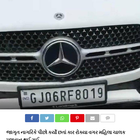
COMMENTS
જાગૃત નાગરિકે પીછો કર્યો છતાં કાર રોક્યા વગર મહિલા ચાલક
પલાયન થઈ ગઈ