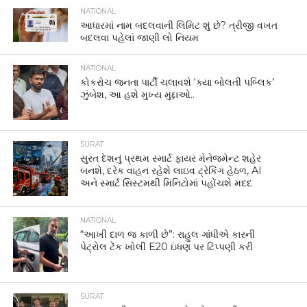
NATIONAL
આધારમાં નામ બદલવાની લિમિટ શું છે? ત્રીજી વખત
બદલવા પહેલાં જાણી લો નિયમ
NATIONAL
કોકરોચ જનતા પાર્ટી ચલાવશે ‘ક્યા બોલતી પબ્લિક’
ઝુંબેશ, આ હશે મુખ્ય મુદ્દાઓ..
SURAT
સુરત દેશનું પ્રથમ સ્માર્ટ ફાયર મેનેજમેન્ટ શહેર
બનશે, દરેક વાહન રહેશે લાઇવ ટ્રેકિંગ હેઠળ, AI
અને સ્માર્ટ સિસ્ટમથી મિનિટોમાં પહોંચશે મદદ
NATIONAL
“આખી દાળ જ કાળી છે”: રાહુલ ગાંધીએ કારની
પેટ્રોલ ટેંક ખોલી E20 ઇંધણ પર ટિપ્પણી કરી
SURAT