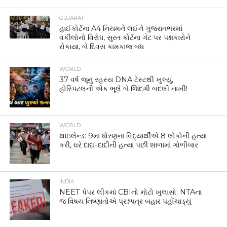
GUJARAT
હાઈકોર્ટના A4 નિયમને લઈને ગુજરાતભરમાં
વકીલોનો વિરોધ, સુરત કોર્ટના ગેટ પર પક્ષકારોને
રોકાયા, બે દિવસ કામકાજ બંધ
WORLD
37 વર્ષ જૂનું રહસ્ય DNA ટેસ્ટથી ખુલ્યું,
હોસ્પિટલની એક ભૂલે બે જિંદગી બદલી નાખી!
WORLD
થાઇલેન્ડ: 9મા ધોરણના વિદ્યાર્થીએ 8 લોકોની હત્યા
કરી, ઘરે દાદા-દાદીની હત્યા પછી શાળામાં ગોળીબાર
INDIA
NEET પેપર લીકમાં CBIનો મોટો ખુલાસો: NTAના
જ વિષય નિષ્ણાતોએ પ્રશ્નપત્ર બહાર પહોંચાડ્યું