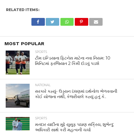
RELATED ITEMS:
MOST POPULAR
SPORTS
ટીમ ઇન્ડિયાના ફિટનેસ માટેના નવા નિયમ: 10
મિનિટમાં ફરજિયાત 2 કિમી દોડવું પડશે
NATIONAL
સરકારે કહ્યું- ઉડ્ડયન ઇંધણમાં ઇથેનોલ ભેળવવાની
કોઈ યોજના નથી, કેજરીવાલે કહ્યું હતું કે..
SPORTS
મતદાર યાદીના મુદ્દે યુસુફ પઠાણ સક્રિય, શુભેન્દુ
અધિકારી સાથે કરી મહત્વની ચર્ચા